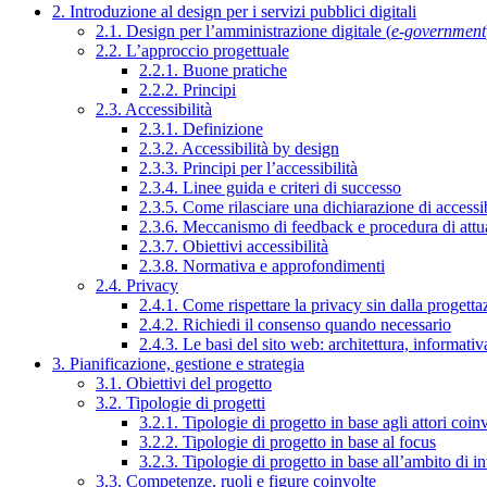
2. Introduzione al design per i servizi pubblici digitali
2.1. Design per l’amministrazione digitale (
e-government
2.2. L’approccio progettuale
2.2.1. Buone pratiche
2.2.2. Principi
2.3. Accessibilità
2.3.1. Definizione
2.3.2. Accessibilità by design
2.3.3. Principi per l’accessibilità
2.3.4. Linee guida e criteri di successo
2.3.5. Come rilasciare una dichiarazione di accessib
2.3.6. Meccanismo di feedback e procedura di attu
2.3.7. Obiettivi accessibilità
2.3.8. Normativa e approfondimenti
2.4. Privacy
2.4.1. Come rispettare la privacy sin dalla progettaz
2.4.2. Richiedi il consenso quando necessario
2.4.3. Le basi del sito web: architettura, informati
3. Pianificazione, gestione e strategia
3.1. Obiettivi del progetto
3.2. Tipologie di progetti
3.2.1. Tipologie di progetto in base agli attori coinv
3.2.2. Tipologie di progetto in base al focus
3.2.3. Tipologie di progetto in base all’ambito di i
3.3. Competenze, ruoli e figure coinvolte