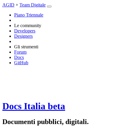
AGID
+
Team Digitale
Piano Triennale
Le community
Developers
Designers
Gli strumenti
Forum
Docs
GitHub
Docs Italia
beta
Documenti pubblici, digitali.