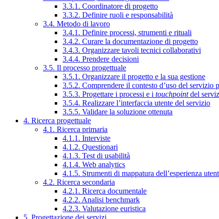
3.3.1. Coordinatore di progetto
3.3.2. Definire ruoli e responsabilità
3.4. Metodo di lavoro
3.4.1. Definire processi, strumenti e rituali
3.4.2. Curare la documentazione di progetto
3.4.3. Organizzare tavoli tecnici collaborativi
3.4.4. Prendere decisioni
3.5. Il processo progettuale
3.5.1. Organizzare il progetto e la sua gestione
3.5.2. Comprendere il contesto d’uso del servizio 
3.5.3. Progettare i processi e i
touchpoint
del servi
3.5.4. Realizzare l’interfaccia utente del servizio
3.5.5. Validare la soluzione ottenuta
4. Ricerca progettuale
4.1. Ricerca primaria
4.1.1. Interviste
4.1.2. Questionari
4.1.3. Test di usabilità
4.1.4. Web analytics
4.1.5. Strumenti di mappatura dell’esperienza uten
4.2. Ricerca secondaria
4.2.1. Ricerca documentale
4.2.2. Analisi benchmark
4.2.3. Valutazione euristica
5. Progettazione dei servizi