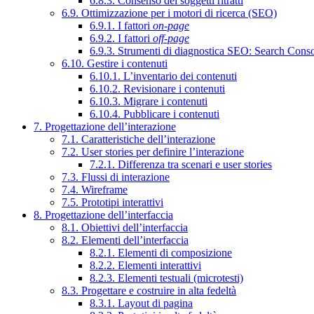
6.8.3. Consenso dei soggetti ritratti
6.9. Ottimizzazione per i motori di ricerca (SEO)
6.9.1. I fattori
on-page
6.9.2. I fattori
off-page
6.9.3. Strumenti di diagnostica SEO: Search Cons
6.10. Gestire i contenuti
6.10.1. L’inventario dei contenuti
6.10.2. Revisionare i contenuti
6.10.3. Migrare i contenuti
6.10.4. Pubblicare i contenuti
7. Progettazione dell’interazione
7.1. Caratteristiche dell’interazione
7.2. User stories per definire l’interazione
7.2.1. Differenza tra scenari e user stories
7.3. Flussi di interazione
7.4. Wireframe
7.5. Prototipi interattivi
8. Progettazione dell’interfaccia
8.1. Obiettivi dell’interfaccia
8.2. Elementi dell’interfaccia
8.2.1. Elementi di composizione
8.2.2. Elementi interattivi
8.2.3. Elementi testuali (microtesti)
8.3. Progettare e costruire in alta fedeltà
8.3.1. Layout di pagina