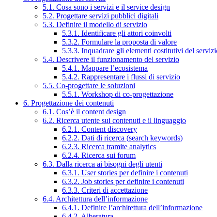
5.1. Cosa sono i servizi e il service design
5.2. Progettare servizi pubblici digitali
5.3. Definire il modello di servizio
5.3.1. Identificare gli attori coinvolti
5.3.2. Formulare la proposta di valore
5.3.3. Inquadrare gli elementi costitutivi del serviz
5.4. Descrivere il funzionamento del servizio
5.4.1. Mappare l’ecosistema
5.4.2. Rappresentare i flussi di servizio
5.5. Co-progettare le soluzioni
5.5.1. Workshop di co-progettazione
6. Progettazione dei contenuti
6.1. Cos’è il content design
6.2. Ricerca utente sui contenuti e il linguaggio
6.2.1. Content discovery
6.2.2. Dati di ricerca (search keywords)
6.2.3. Ricerca tramite analytics
6.2.4. Ricerca sui forum
6.3. Dalla ricerca ai bisogni degli utenti
6.3.1. User stories per definire i contenuti
6.3.2. Job stories per definire i contenuti
6.3.3. Criteri di accettazione
6.4. Architettura dell’informazione
6.4.1. Definire l’architettura dell’informazione
6.4.2. Alberatura