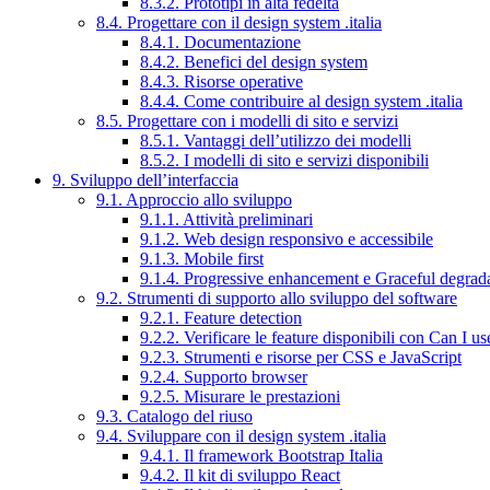
8.3.2. Prototipi in alta fedeltà
8.4. Progettare con il design system .italia
8.4.1. Documentazione
8.4.2. Benefici del design system
8.4.3. Risorse operative
8.4.4. Come contribuire al design system .italia
8.5. Progettare con i modelli di sito e servizi
8.5.1. Vantaggi dell’utilizzo dei modelli
8.5.2. I modelli di sito e servizi disponibili
9. Sviluppo dell’interfaccia
9.1. Approccio allo sviluppo
9.1.1. Attività preliminari
9.1.2. Web design responsivo e accessibile
9.1.3. Mobile first
9.1.4. Progressive enhancement e Graceful degrad
9.2. Strumenti di supporto allo sviluppo del software
9.2.1. Feature detection
9.2.2. Verificare le feature disponibili con Can I us
9.2.3. Strumenti e risorse per CSS e JavaScript
9.2.4. Supporto browser
9.2.5. Misurare le prestazioni
9.3. Catalogo del riuso
9.4. Sviluppare con il design system .italia
9.4.1. Il framework Bootstrap Italia
9.4.2. Il kit di sviluppo React