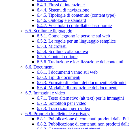
6.4.3. Flussi di interazione
6.4.4. Sistemi di navigazione
6.4.5. Tipologie di contenuto (content type)
6.4.6. Ontologie e standard
6.4.7. Vocabolari controllati e tassonomie
6.5. Scrittura e linguaggio
6.5.1. Come leggono le persone sul web
6.5.2. Le regole per un linguaggio semplice
6.5.3. Microtesti
6.5.4. Scrittura collaborativa
6.5.5. Content critique
6.5.6. Traduzione e localizzazione dei contenuti
6.6. Documenti
6.6.1. I documenti vanno sul web
6.6.2. Tipi di documenti
6.6.3. Formato di lettura dei documenti elettronici
6.6.4. Modalità di produzione dei documenti
6.7. Immagini e video
6.7.1. Testo alternativo (alt text) per le immagini
6.7.2. Sottotitoli per i video
6.7.3. Trascrizioni per i video
6.8. Proprietà intellettuale e privacy
6.8.1. Pubblicazione di contenuti prodotti dalla P
6.8.2. Pubblicazione di contenuti non prodotti dal