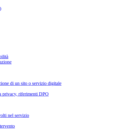
)
ilità
azione
ione di un sito o servizio digitale
va privacy, riferimenti DPO
olti nel servizio
ntervento