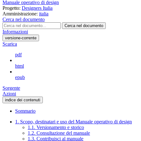
Manuale operativo di design
Progetto:
Designers Italia
Amministrazione:
italia
Cerca nel documento
Cerca nel documento
Informazioni
versione-corrente
Scarica
pdf
html
epub
Sorgente
Azioni
indice dei contenuti
Sommario
1. Scopo, destinatari e uso del Manuale operativo di design
1.1. Versionamento e storico
1.2. Consultazione del manuale
1.3. Contribuisci al manuale