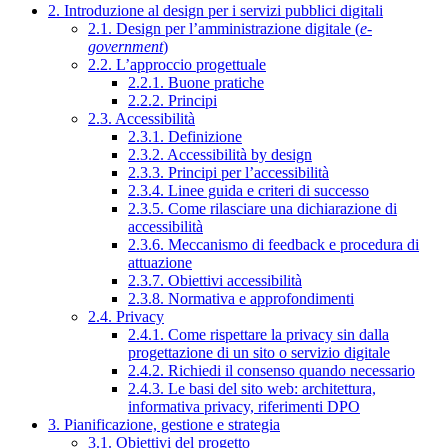
2. Introduzione al design per i servizi pubblici digitali
2.1. Design per l’amministrazione digitale (
e-
government
)
2.2. L’approccio progettuale
2.2.1. Buone pratiche
2.2.2. Principi
2.3. Accessibilità
2.3.1. Definizione
2.3.2. Accessibilità by design
2.3.3. Principi per l’accessibilità
2.3.4. Linee guida e criteri di successo
2.3.5. Come rilasciare una dichiarazione di
accessibilità
2.3.6. Meccanismo di feedback e procedura di
attuazione
2.3.7. Obiettivi accessibilità
2.3.8. Normativa e approfondimenti
2.4. Privacy
2.4.1. Come rispettare la privacy sin dalla
progettazione di un sito o servizio digitale
2.4.2. Richiedi il consenso quando necessario
2.4.3. Le basi del sito web: architettura,
informativa privacy, riferimenti DPO
3. Pianificazione, gestione e strategia
3.1. Obiettivi del progetto