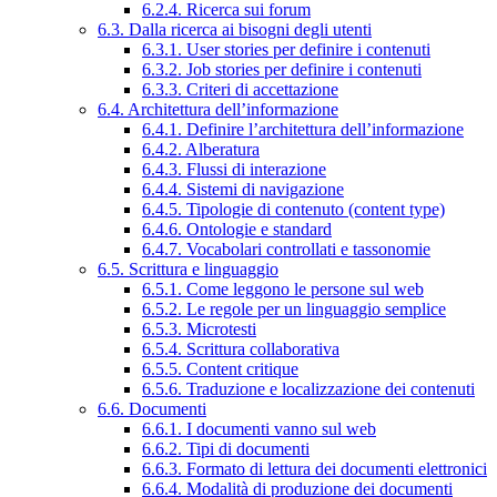
6.2.4. Ricerca sui forum
6.3. Dalla ricerca ai bisogni degli utenti
6.3.1. User stories per definire i contenuti
6.3.2. Job stories per definire i contenuti
6.3.3. Criteri di accettazione
6.4. Architettura dell’informazione
6.4.1. Definire l’architettura dell’informazione
6.4.2. Alberatura
6.4.3. Flussi di interazione
6.4.4. Sistemi di navigazione
6.4.5. Tipologie di contenuto (content type)
6.4.6. Ontologie e standard
6.4.7. Vocabolari controllati e tassonomie
6.5. Scrittura e linguaggio
6.5.1. Come leggono le persone sul web
6.5.2. Le regole per un linguaggio semplice
6.5.3. Microtesti
6.5.4. Scrittura collaborativa
6.5.5. Content critique
6.5.6. Traduzione e localizzazione dei contenuti
6.6. Documenti
6.6.1. I documenti vanno sul web
6.6.2. Tipi di documenti
6.6.3. Formato di lettura dei documenti elettronici
6.6.4. Modalità di produzione dei documenti