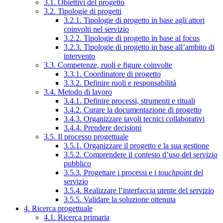
3.1. Obiettivi del progetto
3.2. Tipologie di progetti
3.2.1. Tipologie di progetto in base agli attori
coinvolti nel servizio
3.2.2. Tipologie di progetto in base al focus
3.2.3. Tipologie di progetto in base all’ambito di
intervento
3.3. Competenze, ruoli e figure coinvolte
3.3.1. Coordinatore di progetto
3.3.2. Definire ruoli e responsabilità
3.4. Metodo di lavoro
3.4.1. Definire processi, strumenti e rituali
3.4.2. Curare la documentazione di progetto
3.4.3. Organizzare tavoli tecnici collaborativi
3.4.4. Prendere decisioni
3.5. Il processo progettuale
3.5.1. Organizzare il progetto e la sua gestione
3.5.2. Comprendere il contesto d’uso del servizio
pubblico
3.5.3. Progettare i processi e i
touchpoint
del
servizio
3.5.4. Realizzare l’interfaccia utente del servizio
3.5.5. Validare la soluzione ottenuta
4. Ricerca progettuale
4.1. Ricerca primaria