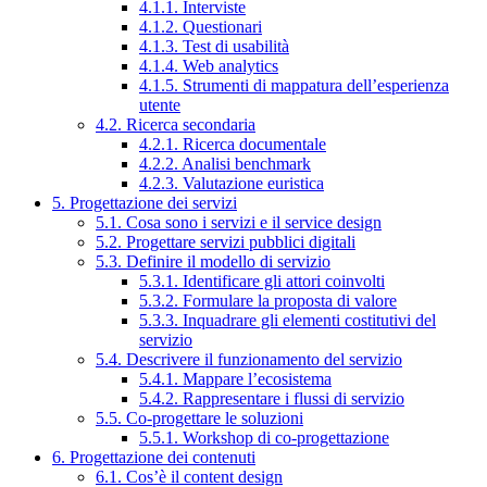
4.1.1. Interviste
4.1.2. Questionari
4.1.3. Test di usabilità
4.1.4. Web analytics
4.1.5. Strumenti di mappatura dell’esperienza
utente
4.2. Ricerca secondaria
4.2.1. Ricerca documentale
4.2.2. Analisi benchmark
4.2.3. Valutazione euristica
5. Progettazione dei servizi
5.1. Cosa sono i servizi e il service design
5.2. Progettare servizi pubblici digitali
5.3. Definire il modello di servizio
5.3.1. Identificare gli attori coinvolti
5.3.2. Formulare la proposta di valore
5.3.3. Inquadrare gli elementi costitutivi del
servizio
5.4. Descrivere il funzionamento del servizio
5.4.1. Mappare l’ecosistema
5.4.2. Rappresentare i flussi di servizio
5.5. Co-progettare le soluzioni
5.5.1. Workshop di co-progettazione
6. Progettazione dei contenuti
6.1. Cos’è il content design