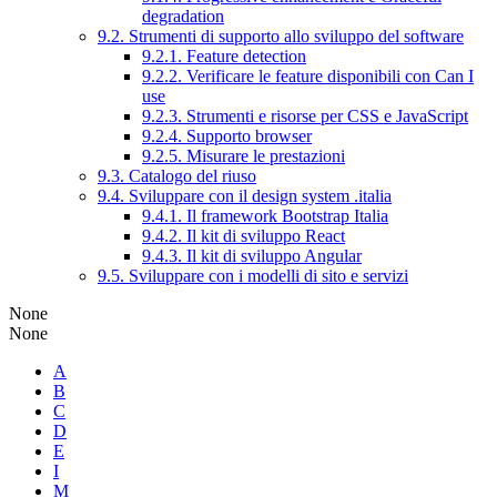
degradation
9.2. Strumenti di supporto allo sviluppo del software
9.2.1. Feature detection
9.2.2. Verificare le feature disponibili con Can I
use
9.2.3. Strumenti e risorse per CSS e JavaScript
9.2.4. Supporto browser
9.2.5. Misurare le prestazioni
9.3. Catalogo del riuso
9.4. Sviluppare con il design system .italia
9.4.1. Il framework Bootstrap Italia
9.4.2. Il kit di sviluppo React
9.4.3. Il kit di sviluppo Angular
9.5. Sviluppare con i modelli di sito e servizi
None
None
A
B
C
D
E
I
M