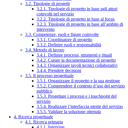
3.2. Tipologie di progetti
3.2.1. Tipologie di progetto in base agli attori
coinvolti nel servizio
3.2.2. Tipologie di progetto in base al focus
3.2.3. Tipologie di progetto in base all’ambito di
intervento
3.3. Competenze, ruoli e figure coinvolte
3.3.1. Coordinatore di progetto
3.3.2. Definire ruoli e responsabilità
3.4. Metodo di lavoro
3.4.1. Definire processi, strumenti e rituali
3.4.2. Curare la documentazione di progetto
3.4.3. Organizzare tavoli tecnici collaborativi
3.4.4. Prendere decisioni
3.5. Il processo progettuale
3.5.1. Organizzare il progetto e la sua gestione
3.5.2. Comprendere il contesto d’uso del servizio
pubblico
3.5.3. Progettare i processi e i
touchpoint
del
servizio
3.5.4. Realizzare l’interfaccia utente del servizio
3.5.5. Validare la soluzione ottenuta
4. Ricerca progettuale
4.1. Ricerca primaria
4.1.1. Interviste