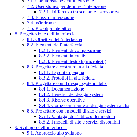
7.1. Caratteristiche dell’interazione
7.2. User stories per definire l’interazione
7.2.1. Differenza tra scenari e user stories
7.3. Flussi di interazione
7.4. Wireframe
7.5. Prototipi interattivi
8. Progettazione dell’interfaccia
8.1. Obiettivi dell’interfaccia
8.2. Elementi dell’interfaccia
8.2.1. Elementi di composizione
8.2.2. Elementi interattivi
8.2.3. Elementi testuali (microtesti)
8.3. Progettare e costruire in alta fedeltà
8.3.1. Layout di pagina
8.3.2. Prototipi in alta fedeltà
8.4. Progettare con il design system .italia
8.4.1. Documentazione
8.4.2. Benefici del design system
8.4.3. Risorse operative
8.4.4. Come contribuire al design system .italia
8.5. Progettare con i modelli di sito e servizi
8.5.1. Vantaggi dell’utilizzo dei modelli
8.5.2. I modelli di sito e servizi disponibili
9. Sviluppo dell’interfaccia
9.1. Approccio allo sviluppo