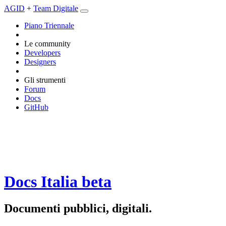
AGID
+
Team Digitale
Piano Triennale
Le community
Developers
Designers
Gli strumenti
Forum
Docs
GitHub
Docs Italia
beta
Documenti pubblici, digitali.