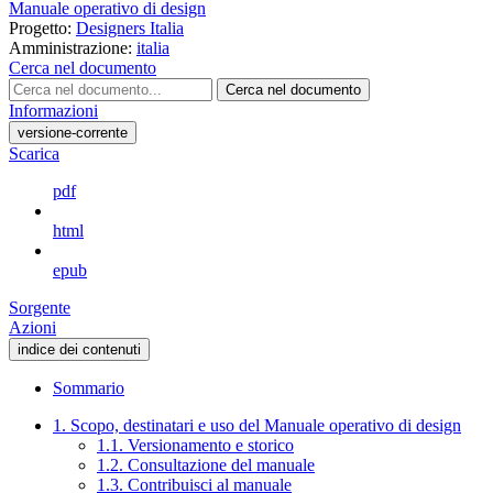
Manuale operativo di design
Progetto:
Designers Italia
Amministrazione:
italia
Cerca nel documento
Cerca nel documento
Informazioni
versione-corrente
Scarica
pdf
html
epub
Sorgente
Azioni
indice dei contenuti
Sommario
1. Scopo, destinatari e uso del Manuale operativo di design
1.1. Versionamento e storico
1.2. Consultazione del manuale
1.3. Contribuisci al manuale