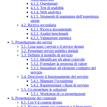
4.1.2. Questionari
4.1.3. Test di usabilità
4.1.4. Web analytics
4.1.5. Strumenti di mappatura dell’esperienza
utente
4.2. Ricerca secondaria
4.2.1. Ricerca documentale
4.2.2. Analisi benchmark
4.2.3. Valutazione euristica
5. Progettazione dei servizi
5.1. Cosa sono i servizi e il service design
5.2. Progettare servizi pubblici digitali
5.3. Definire il modello di servizio
5.3.1. Identificare gli attori coinvolti
5.3.2. Formulare la proposta di valore
5.3.3. Inquadrare gli elementi costitutivi del
servizio
5.4. Descrivere il funzionamento del servizio
5.4.1. Mappare l’ecosistema
5.4.2. Rappresentare i flussi di servizio
5.5. Co-progettare le soluzioni
5.5.1. Workshop di co-progettazione
6. Progettazione dei contenuti
6.1. Cos’è il content design
6.2. Ricerca utente sui contenuti e il linguaggio