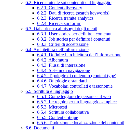
6.2. Ricerca utente sui contenuti e il linguaggio
6.2.1. Content discovery
6.2.2. Dati di ricerca (search keywords)
6.2.3. Ricerca tramite analytics
6.2.4. Ricerca sui forum
6.3. Dalla ricerca ai bisogni degli utenti
6.3.1. User stories per definire i contenuti
6.3.2. Job stories per definire i contenuti
6.3.3. Criteri di accettazione
6.4. Architettura dell’informazione
6.4.1. Definire l’architettura dell’informazione
6.4.2. Alberatura
6.4.3. Flussi di interazione
6.4.4. Sistemi di navigazione
6.4.5. Tipologie di contenuto (content type)
6.4.6. Ontologie e standard
6.4.7. Vocabolari controllati e tassonomie
6.5. Scrittura e linguaggio
6.5.1. Come leggono le persone sul web
6.5.2. Le regole per un linguaggio semplice
6.5.3. Microtesti
6.5.4. Scrittura collaborativa
6.5.5. Content critique
6.5.6. Traduzione e localizzazione dei contenuti
6.6. Documenti