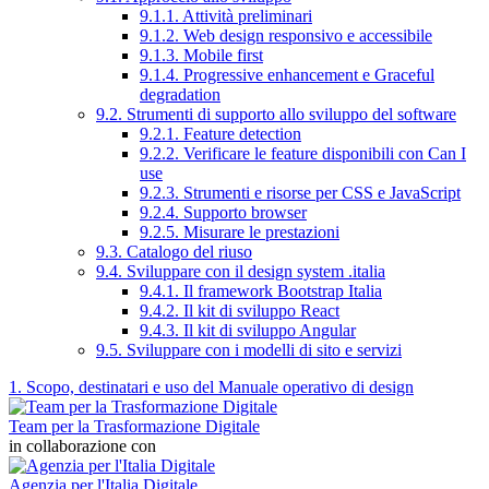
9.1.1. Attività preliminari
9.1.2. Web design responsivo e accessibile
9.1.3. Mobile first
9.1.4. Progressive enhancement e Graceful
degradation
9.2. Strumenti di supporto allo sviluppo del software
9.2.1. Feature detection
9.2.2. Verificare le feature disponibili con Can I
use
9.2.3. Strumenti e risorse per CSS e JavaScript
9.2.4. Supporto browser
9.2.5. Misurare le prestazioni
9.3. Catalogo del riuso
9.4. Sviluppare con il design system .italia
9.4.1. Il framework Bootstrap Italia
9.4.2. Il kit di sviluppo React
9.4.3. Il kit di sviluppo Angular
9.5. Sviluppare con i modelli di sito e servizi
1. Scopo, destinatari e uso del Manuale operativo di design
Team per la Trasformazione Digitale
in collaborazione con
Agenzia per l'Italia Digitale