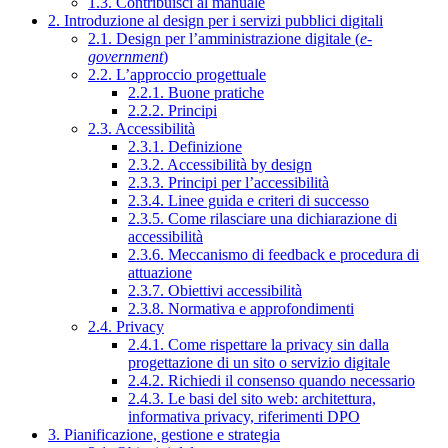
1.3. Contribuisci al manuale
2. Introduzione al design per i servizi pubblici digitali
2.1. Design per l’amministrazione digitale (
e-
government
)
2.2. L’approccio progettuale
2.2.1. Buone pratiche
2.2.2. Principi
2.3. Accessibilità
2.3.1. Definizione
2.3.2. Accessibilità by design
2.3.3. Principi per l’accessibilità
2.3.4. Linee guida e criteri di successo
2.3.5. Come rilasciare una dichiarazione di
accessibilità
2.3.6. Meccanismo di feedback e procedura di
attuazione
2.3.7. Obiettivi accessibilità
2.3.8. Normativa e approfondimenti
2.4. Privacy
2.4.1. Come rispettare la privacy sin dalla
progettazione di un sito o servizio digitale
2.4.2. Richiedi il consenso quando necessario
2.4.3. Le basi del sito web: architettura,
informativa privacy, riferimenti DPO
3. Pianificazione, gestione e strategia