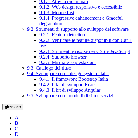
9.1.1. Attività preliminari
9.1.2. Web design responsivo e accessibile
9.1.3. Mobile first
9.1.4. Progressive enhancement e Graceful
degradation
9.2. Strumenti di supporto allo sviluppo del software
9.2.1. Feature detection
9.2.2. Verificare le feature disponibili con Can I
use
9.2.3. Strumenti e risorse per CSS e JavaScript
9.2.4. Supporto browser
9.2.5. Misurare le prestazioni
9.3. Catalogo del riuso
9.4. Sviluppare con il design system .italia
9.4.1. Il framework Bootstrap Italia
9.4.2. Il kit di sviluppo React
9.4.3. Il kit di sviluppo Angular
9.5. Sviluppare con i modelli di sito e servizi
glossario
A
B
C
D