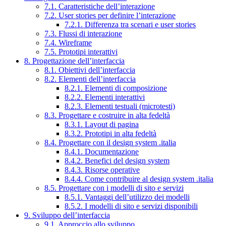
7.1. Caratteristiche dell’interazione
7.2. User stories per definire l’interazione
7.2.1. Differenza tra scenari e user stories
7.3. Flussi di interazione
7.4. Wireframe
7.5. Prototipi interattivi
8. Progettazione dell’interfaccia
8.1. Obiettivi dell’interfaccia
8.2. Elementi dell’interfaccia
8.2.1. Elementi di composizione
8.2.2. Elementi interattivi
8.2.3. Elementi testuali (microtesti)
8.3. Progettare e costruire in alta fedeltà
8.3.1. Layout di pagina
8.3.2. Prototipi in alta fedeltà
8.4. Progettare con il design system .italia
8.4.1. Documentazione
8.4.2. Benefici del design system
8.4.3. Risorse operative
8.4.4. Come contribuire al design system .italia
8.5. Progettare con i modelli di sito e servizi
8.5.1. Vantaggi dell’utilizzo dei modelli
8.5.2. I modelli di sito e servizi disponibili
9. Sviluppo dell’interfaccia
9.1. Approccio allo sviluppo