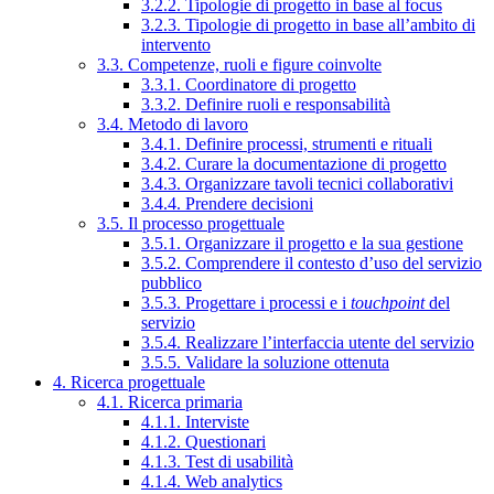
3.2.2. Tipologie di progetto in base al focus
3.2.3. Tipologie di progetto in base all’ambito di
intervento
3.3. Competenze, ruoli e figure coinvolte
3.3.1. Coordinatore di progetto
3.3.2. Definire ruoli e responsabilità
3.4. Metodo di lavoro
3.4.1. Definire processi, strumenti e rituali
3.4.2. Curare la documentazione di progetto
3.4.3. Organizzare tavoli tecnici collaborativi
3.4.4. Prendere decisioni
3.5. Il processo progettuale
3.5.1. Organizzare il progetto e la sua gestione
3.5.2. Comprendere il contesto d’uso del servizio
pubblico
3.5.3. Progettare i processi e i
touchpoint
del
servizio
3.5.4. Realizzare l’interfaccia utente del servizio
3.5.5. Validare la soluzione ottenuta
4. Ricerca progettuale
4.1. Ricerca primaria
4.1.1. Interviste
4.1.2. Questionari
4.1.3. Test di usabilità
4.1.4. Web analytics