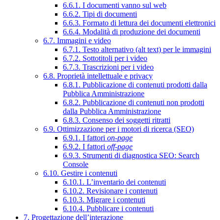
6.6.1. I documenti vanno sul web
6.6.2. Tipi di documenti
6.6.3. Formato di lettura dei documenti elettronici
6.6.4. Modalità di produzione dei documenti
6.7. Immagini e video
6.7.1. Testo alternativo (alt text) per le immagini
6.7.2. Sottotitoli per i video
6.7.3. Trascrizioni per i video
6.8. Proprietà intellettuale e privacy
6.8.1. Pubblicazione di contenuti prodotti dalla
Pubblica Amministrazione
6.8.2. Pubblicazione di contenuti non prodotti
dalla Pubblica Amministrazione
6.8.3. Consenso dei soggetti ritratti
6.9. Ottimizzazione per i motori di ricerca (SEO)
6.9.1. I fattori
on-page
6.9.2. I fattori
off-page
6.9.3. Strumenti di diagnostica SEO: Search
Console
6.10. Gestire i contenuti
6.10.1. L’inventario dei contenuti
6.10.2. Revisionare i contenuti
6.10.3. Migrare i contenuti
6.10.4. Pubblicare i contenuti
7. Progettazione dell’interazione