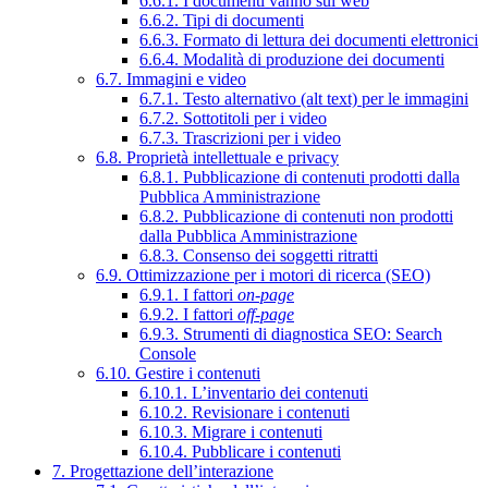
6.6.1. I documenti vanno sul web
6.6.2. Tipi di documenti
6.6.3. Formato di lettura dei documenti elettronici
6.6.4. Modalità di produzione dei documenti
6.7. Immagini e video
6.7.1. Testo alternativo (alt text) per le immagini
6.7.2. Sottotitoli per i video
6.7.3. Trascrizioni per i video
6.8. Proprietà intellettuale e privacy
6.8.1. Pubblicazione di contenuti prodotti dalla
Pubblica Amministrazione
6.8.2. Pubblicazione di contenuti non prodotti
dalla Pubblica Amministrazione
6.8.3. Consenso dei soggetti ritratti
6.9. Ottimizzazione per i motori di ricerca (SEO)
6.9.1. I fattori
on-page
6.9.2. I fattori
off-page
6.9.3. Strumenti di diagnostica SEO: Search
Console
6.10. Gestire i contenuti
6.10.1. L’inventario dei contenuti
6.10.2. Revisionare i contenuti
6.10.3. Migrare i contenuti
6.10.4. Pubblicare i contenuti
7. Progettazione dell’interazione