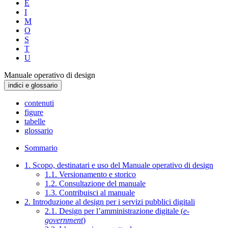
E
I
M
O
S
T
U
Manuale operativo di design
indici e glossario
contenuti
figure
tabelle
glossario
Sommario
1. Scopo, destinatari e uso del Manuale operativo di design
1.1. Versionamento e storico
1.2. Consultazione del manuale
1.3. Contribuisci al manuale
2. Introduzione al design per i servizi pubblici digitali
2.1. Design per l’amministrazione digitale (
e-
government
)