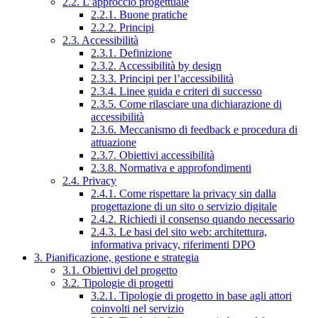
2.2. L’approccio progettuale
2.2.1. Buone pratiche
2.2.2. Principi
2.3. Accessibilità
2.3.1. Definizione
2.3.2. Accessibilità by design
2.3.3. Principi per l’accessibilità
2.3.4. Linee guida e criteri di successo
2.3.5. Come rilasciare una dichiarazione di
accessibilità
2.3.6. Meccanismo di feedback e procedura di
attuazione
2.3.7. Obiettivi accessibilità
2.3.8. Normativa e approfondimenti
2.4. Privacy
2.4.1. Come rispettare la privacy sin dalla
progettazione di un sito o servizio digitale
2.4.2. Richiedi il consenso quando necessario
2.4.3. Le basi del sito web: architettura,
informativa privacy, riferimenti DPO
3. Pianificazione, gestione e strategia
3.1. Obiettivi del progetto
3.2. Tipologie di progetti
3.2.1. Tipologie di progetto in base agli attori
coinvolti nel servizio