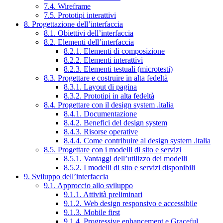
7.4. Wireframe
7.5. Prototipi interattivi
8. Progettazione dell’interfaccia
8.1. Obiettivi dell’interfaccia
8.2. Elementi dell’interfaccia
8.2.1. Elementi di composizione
8.2.2. Elementi interattivi
8.2.3. Elementi testuali (microtesti)
8.3. Progettare e costruire in alta fedeltà
8.3.1. Layout di pagina
8.3.2. Prototipi in alta fedeltà
8.4. Progettare con il design system .italia
8.4.1. Documentazione
8.4.2. Benefici del design system
8.4.3. Risorse operative
8.4.4. Come contribuire al design system .italia
8.5. Progettare con i modelli di sito e servizi
8.5.1. Vantaggi dell’utilizzo dei modelli
8.5.2. I modelli di sito e servizi disponibili
9. Sviluppo dell’interfaccia
9.1. Approccio allo sviluppo
9.1.1. Attività preliminari
9.1.2. Web design responsivo e accessibile
9.1.3. Mobile first
9.1.4. Progressive enhancement e Graceful