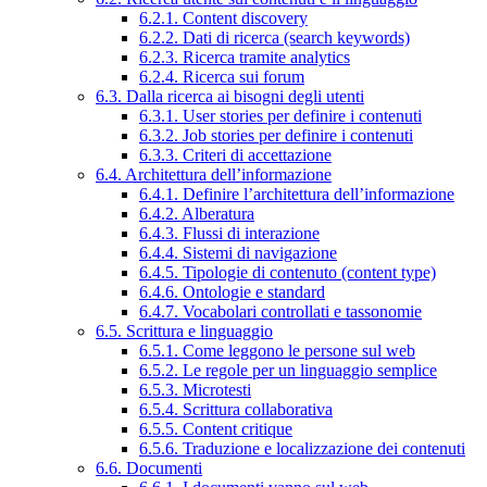
6.2.1. Content discovery
6.2.2. Dati di ricerca (search keywords)
6.2.3. Ricerca tramite analytics
6.2.4. Ricerca sui forum
6.3. Dalla ricerca ai bisogni degli utenti
6.3.1. User stories per definire i contenuti
6.3.2. Job stories per definire i contenuti
6.3.3. Criteri di accettazione
6.4. Architettura dell’informazione
6.4.1. Definire l’architettura dell’informazione
6.4.2. Alberatura
6.4.3. Flussi di interazione
6.4.4. Sistemi di navigazione
6.4.5. Tipologie di contenuto (content type)
6.4.6. Ontologie e standard
6.4.7. Vocabolari controllati e tassonomie
6.5. Scrittura e linguaggio
6.5.1. Come leggono le persone sul web
6.5.2. Le regole per un linguaggio semplice
6.5.3. Microtesti
6.5.4. Scrittura collaborativa
6.5.5. Content critique
6.5.6. Traduzione e localizzazione dei contenuti
6.6. Documenti