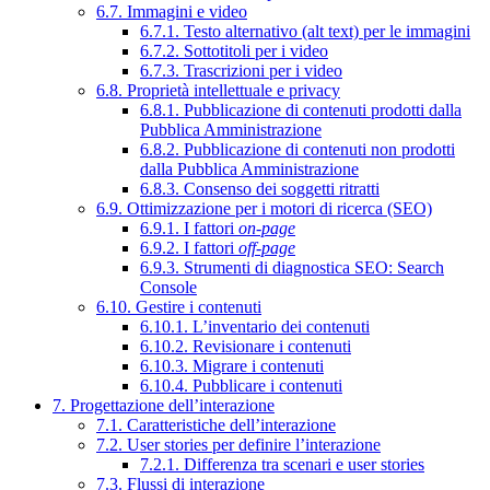
6.7. Immagini e video
6.7.1. Testo alternativo (alt text) per le immagini
6.7.2. Sottotitoli per i video
6.7.3. Trascrizioni per i video
6.8. Proprietà intellettuale e privacy
6.8.1. Pubblicazione di contenuti prodotti dalla
Pubblica Amministrazione
6.8.2. Pubblicazione di contenuti non prodotti
dalla Pubblica Amministrazione
6.8.3. Consenso dei soggetti ritratti
6.9. Ottimizzazione per i motori di ricerca (SEO)
6.9.1. I fattori
on-page
6.9.2. I fattori
off-page
6.9.3. Strumenti di diagnostica SEO: Search
Console
6.10. Gestire i contenuti
6.10.1. L’inventario dei contenuti
6.10.2. Revisionare i contenuti
6.10.3. Migrare i contenuti
6.10.4. Pubblicare i contenuti
7. Progettazione dell’interazione
7.1. Caratteristiche dell’interazione
7.2. User stories per definire l’interazione
7.2.1. Differenza tra scenari e user stories
7.3. Flussi di interazione