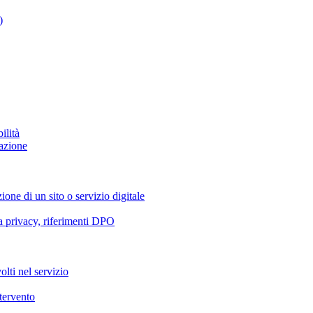
)
ilità
azione
ione di un sito o servizio digitale
va privacy, riferimenti DPO
olti nel servizio
ntervento