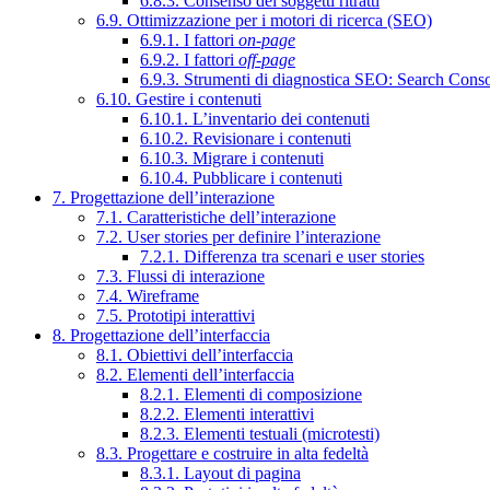
6.8.3. Consenso dei soggetti ritratti
6.9. Ottimizzazione per i motori di ricerca (SEO)
6.9.1. I fattori
on-page
6.9.2. I fattori
off-page
6.9.3. Strumenti di diagnostica SEO: Search Cons
6.10. Gestire i contenuti
6.10.1. L’inventario dei contenuti
6.10.2. Revisionare i contenuti
6.10.3. Migrare i contenuti
6.10.4. Pubblicare i contenuti
7. Progettazione dell’interazione
7.1. Caratteristiche dell’interazione
7.2. User stories per definire l’interazione
7.2.1. Differenza tra scenari e user stories
7.3. Flussi di interazione
7.4. Wireframe
7.5. Prototipi interattivi
8. Progettazione dell’interfaccia
8.1. Obiettivi dell’interfaccia
8.2. Elementi dell’interfaccia
8.2.1. Elementi di composizione
8.2.2. Elementi interattivi
8.2.3. Elementi testuali (microtesti)
8.3. Progettare e costruire in alta fedeltà
8.3.1. Layout di pagina