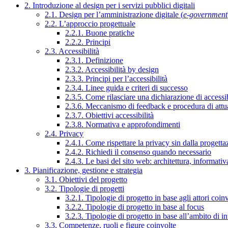
2. Introduzione al design per i servizi pubblici digitali
2.1. Design per l’amministrazione digitale (
e-government
2.2. L’approccio progettuale
2.2.1. Buone pratiche
2.2.2. Principi
2.3. Accessibilità
2.3.1. Definizione
2.3.2. Accessibilità by design
2.3.3. Principi per l’accessibilità
2.3.4. Linee guida e criteri di successo
2.3.5. Come rilasciare una dichiarazione di accessib
2.3.6. Meccanismo di feedback e procedura di attu
2.3.7. Obiettivi accessibilità
2.3.8. Normativa e approfondimenti
2.4. Privacy
2.4.1. Come rispettare la privacy sin dalla progettaz
2.4.2. Richiedi il consenso quando necessario
2.4.3. Le basi del sito web: architettura, informati
3. Pianificazione, gestione e strategia
3.1. Obiettivi del progetto
3.2. Tipologie di progetti
3.2.1. Tipologie di progetto in base agli attori coinv
3.2.2. Tipologie di progetto in base al focus
3.2.3. Tipologie di progetto in base all’ambito di i
3.3. Competenze, ruoli e figure coinvolte