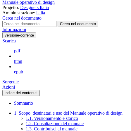
Manuale operativo di design
Progetto:
Designers Italia
Amministrazione:
italia
Cerca nel documento
Cerca nel documento
Informazioni
versione-corrente
Scarica
pdf
html
epub
Sorgente
Azioni
indice dei contenuti
Sommario
1. Scopo, destinatari e uso del Manuale operativo di design
1.1. Versionamento e storico
1.2. Consultazione del manuale
1.3. Contribuisci al manuale