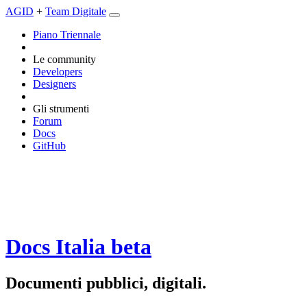
AGID
+
Team Digitale
Piano Triennale
Le community
Developers
Designers
Gli strumenti
Forum
Docs
GitHub
Docs Italia
beta
Documenti pubblici, digitali.