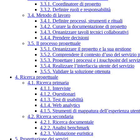
3.3.1. Coordinatore di progetto
3.3.2. Definire ruoli e responsabilità
3.4. Metodo di lavoro
3.4.1. Definire processi, strumenti e rituali
3.4.2. Curare la documentazione di progetto
3.4.3. Organizzare tavoli tecnici collaborativi
3.4.4. Prendere decisioni
3.5. Il processo progettuale
3.5.1. Organizzare il progetto e la sua gestione
3.5.2. Comprendere il contesto d’uso del servizio 
3.5.3. Progettare i processi e i
touchpoint
del servi
3.5.4. Realizzare l’interfaccia utente del servizio
3.5.5. Validare la soluzione ottenuta
4. Ricerca progettuale
4.1. Ricerca primaria
4.1.1. Interviste
4.1.2. Questionari
4.1.3. Test di usabilità
4.1.4. Web analytics
4.1.5. Strumenti di mappatura dell’esperienza uten
4.2. Ricerca secondaria
4.2.1. Ricerca documentale
4.2.2. Analisi benchmark
4.2.3. Valutazione euristica
5. Progettazione dei servizi