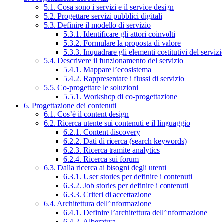
5.1. Cosa sono i servizi e il service design
5.2. Progettare servizi pubblici digitali
5.3. Definire il modello di servizio
5.3.1. Identificare gli attori coinvolti
5.3.2. Formulare la proposta di valore
5.3.3. Inquadrare gli elementi costitutivi del serviz
5.4. Descrivere il funzionamento del servizio
5.4.1. Mappare l’ecosistema
5.4.2. Rappresentare i flussi di servizio
5.5. Co-progettare le soluzioni
5.5.1. Workshop di co-progettazione
6. Progettazione dei contenuti
6.1. Cos’è il content design
6.2. Ricerca utente sui contenuti e il linguaggio
6.2.1. Content discovery
6.2.2. Dati di ricerca (search keywords)
6.2.3. Ricerca tramite analytics
6.2.4. Ricerca sui forum
6.3. Dalla ricerca ai bisogni degli utenti
6.3.1. User stories per definire i contenuti
6.3.2. Job stories per definire i contenuti
6.3.3. Criteri di accettazione
6.4. Architettura dell’informazione
6.4.1. Definire l’architettura dell’informazione
6.4.2. Alberatura