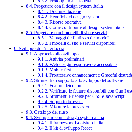
8.3.2. Prototipi in alta fedeltà
8.4. Progettare con il design system .italia
8.4.1. Documentazione
8.4.2. Benefici del design system
8.4.3. Risorse operative
8.4.4. Come contribuire al design system .italia
8.5. Progettare con i modelli di sito e servizi
8.5.1. Vantaggi dell’utilizzo dei modelli
8.5.2. I modelli di sito e servizi disponibili
9. Sviluppo dell’interfaccia
9.1. Approccio allo sviluppo
9.1.1. Attività preliminari
9.1.2. Web design responsivo e accessibile
9.1.3. Mobile first
9.1.4. Progressive enhancement e Graceful degrad
9.2. Strumenti di supporto allo sviluppo del software
9.2.1. Feature detection
9.2.2. Verificare le feature disponibili con Can I us
9.2.3. Strumenti e risorse per CSS e JavaScript
9.2.4. Supporto browser
9.2.5. Misurare le prestazioni
9.3. Catalogo del riuso
9.4. Sviluppare con il design system .italia
9.4.1. Il framework Bootstrap Italia
9.4.2. Il kit di sviluppo React