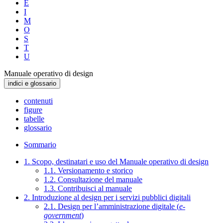
E
I
M
O
S
T
U
Manuale operativo di design
indici e glossario
contenuti
figure
tabelle
glossario
Sommario
1. Scopo, destinatari e uso del Manuale operativo di design
1.1. Versionamento e storico
1.2. Consultazione del manuale
1.3. Contribuisci al manuale
2. Introduzione al design per i servizi pubblici digitali
2.1. Design per l’amministrazione digitale (
e-
government
)