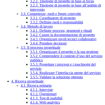
3.2.2. Tipologie di progetto in base al focus
3.2.3. Tipologie di progetto in base all’ambito di
intervento
3.3. Competenze, ruoli e figure coinvolte
3.3.1. Coordinatore di progetto
3.3.2. Definire ruoli e responsabilità
3.4. Metodo di lavoro
3.4.1. Definire processi, strumenti e rituali
3.4.2. Curare la documentazione di progetto
3.4.3. Organizzare tavoli tecnici collaborativi
3.4.4. Prendere decisioni
3.5. Il processo progettuale
3.5.1. Organizzare il progetto e la sua gestione
3.5.2. Comprendere il contesto d’uso del servizio
pubblico
3.5.3. Progettare i processi e i
touchpoint
del
servizio
3.5.4. Realizzare l’interfaccia utente del servizio
3.5.5. Validare la soluzione ottenuta
4. Ricerca progettuale
4.1. Ricerca primaria
4.1.1. Interviste
4.1.2. Questionari
4.1.3. Test di usabilità
4.1.4. Web analytics