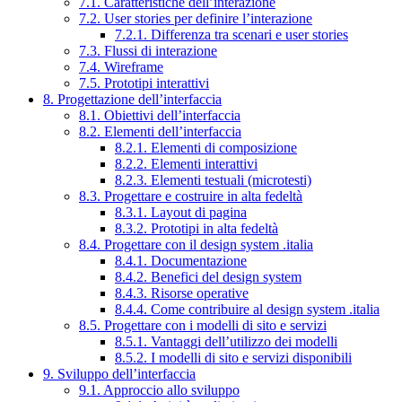
7.1. Caratteristiche dell’interazione
7.2. User stories per definire l’interazione
7.2.1. Differenza tra scenari e user stories
7.3. Flussi di interazione
7.4. Wireframe
7.5. Prototipi interattivi
8. Progettazione dell’interfaccia
8.1. Obiettivi dell’interfaccia
8.2. Elementi dell’interfaccia
8.2.1. Elementi di composizione
8.2.2. Elementi interattivi
8.2.3. Elementi testuali (microtesti)
8.3. Progettare e costruire in alta fedeltà
8.3.1. Layout di pagina
8.3.2. Prototipi in alta fedeltà
8.4. Progettare con il design system .italia
8.4.1. Documentazione
8.4.2. Benefici del design system
8.4.3. Risorse operative
8.4.4. Come contribuire al design system .italia
8.5. Progettare con i modelli di sito e servizi
8.5.1. Vantaggi dell’utilizzo dei modelli
8.5.2. I modelli di sito e servizi disponibili
9. Sviluppo dell’interfaccia
9.1. Approccio allo sviluppo