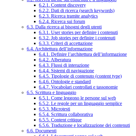
6.2.1. Content discovery
6.2.2. Dati di ricerca (search keywords)
6.2.3. Ricerca tramite analytics
6.2.4. Ricerca sui forum
6.3. Dalla ricerca ai bisogni degli utenti
6.3.1. User stories per definire i contenuti
6.3.2. Job stories per definire i contenuti
6.3.3. Criteri di accettazione
6.4. Architettura dell’informazione
6.4.1. Definire l’architettura dell’informazione
6.4.2. Alberatura
6.4.3. Flussi di interazione
6.4.4. Sistemi di navigazione
6.4.5. Tipologie di contenuto (content type)
6.4.6. Ontologie e standard
6.4.7. Vocabolari controllati e tassonomie
6.5. Scrittura e linguaggio
6.5.1. Come leggono le persone sul web
6.5.2. Le regole per un linguaggio semplice
6.5.3. Microtesti
6.5.4. Scrittura collaborativa
6.5.5. Content critique
6.5.6. Traduzione e localizzazione dei contenuti
6.6. Documenti