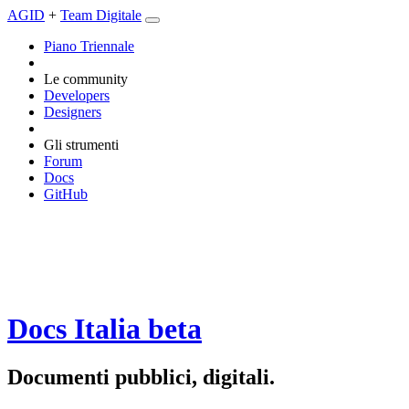
AGID
+
Team Digitale
Piano Triennale
Le community
Developers
Designers
Gli strumenti
Forum
Docs
GitHub
Docs Italia
beta
Documenti pubblici, digitali.