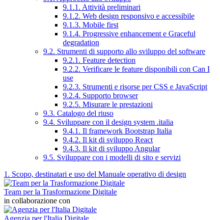
9.1.1. Attività preliminari
9.1.2. Web design responsivo e accessibile
9.1.3. Mobile first
9.1.4. Progressive enhancement e Graceful
degradation
9.2. Strumenti di supporto allo sviluppo del software
9.2.1. Feature detection
9.2.2. Verificare le feature disponibili con Can I
use
9.2.3. Strumenti e risorse per CSS e JavaScript
9.2.4. Supporto browser
9.2.5. Misurare le prestazioni
9.3. Catalogo del riuso
9.4. Sviluppare con il design system .italia
9.4.1. Il framework Bootstrap Italia
9.4.2. Il kit di sviluppo React
9.4.3. Il kit di sviluppo Angular
9.5. Sviluppare con i modelli di sito e servizi
1. Scopo, destinatari e uso del Manuale operativo di design
Team per la Trasformazione Digitale
in collaborazione con
Agenzia per l'Italia Digitale