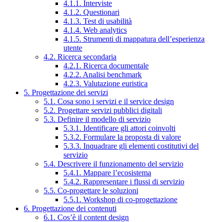
4.1.1. Interviste
4.1.2. Questionari
4.1.3. Test di usabilità
4.1.4. Web analytics
4.1.5. Strumenti di mappatura dell’esperienza
utente
4.2. Ricerca secondaria
4.2.1. Ricerca documentale
4.2.2. Analisi benchmark
4.2.3. Valutazione euristica
5. Progettazione dei servizi
5.1. Cosa sono i servizi e il service design
5.2. Progettare servizi pubblici digitali
5.3. Definire il modello di servizio
5.3.1. Identificare gli attori coinvolti
5.3.2. Formulare la proposta di valore
5.3.3. Inquadrare gli elementi costitutivi del
servizio
5.4. Descrivere il funzionamento del servizio
5.4.1. Mappare l’ecosistema
5.4.2. Rappresentare i flussi di servizio
5.5. Co-progettare le soluzioni
5.5.1. Workshop di co-progettazione
6. Progettazione dei contenuti
6.1. Cos’è il content design