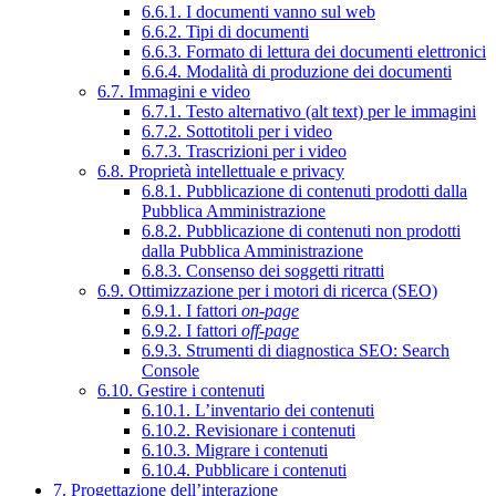
6.6.1. I documenti vanno sul web
6.6.2. Tipi di documenti
6.6.3. Formato di lettura dei documenti elettronici
6.6.4. Modalità di produzione dei documenti
6.7. Immagini e video
6.7.1. Testo alternativo (alt text) per le immagini
6.7.2. Sottotitoli per i video
6.7.3. Trascrizioni per i video
6.8. Proprietà intellettuale e privacy
6.8.1. Pubblicazione di contenuti prodotti dalla
Pubblica Amministrazione
6.8.2. Pubblicazione di contenuti non prodotti
dalla Pubblica Amministrazione
6.8.3. Consenso dei soggetti ritratti
6.9. Ottimizzazione per i motori di ricerca (SEO)
6.9.1. I fattori
on-page
6.9.2. I fattori
off-page
6.9.3. Strumenti di diagnostica SEO: Search
Console
6.10. Gestire i contenuti
6.10.1. L’inventario dei contenuti
6.10.2. Revisionare i contenuti
6.10.3. Migrare i contenuti
6.10.4. Pubblicare i contenuti
7. Progettazione dell’interazione