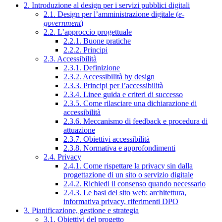
2. Introduzione al design per i servizi pubblici digitali
2.1. Design per l’amministrazione digitale (
e-
government
)
2.2. L’approccio progettuale
2.2.1. Buone pratiche
2.2.2. Principi
2.3. Accessibilità
2.3.1. Definizione
2.3.2. Accessibilità by design
2.3.3. Principi per l’accessibilità
2.3.4. Linee guida e criteri di successo
2.3.5. Come rilasciare una dichiarazione di
accessibilità
2.3.6. Meccanismo di feedback e procedura di
attuazione
2.3.7. Obiettivi accessibilità
2.3.8. Normativa e approfondimenti
2.4. Privacy
2.4.1. Come rispettare la privacy sin dalla
progettazione di un sito o servizio digitale
2.4.2. Richiedi il consenso quando necessario
2.4.3. Le basi del sito web: architettura,
informativa privacy, riferimenti DPO
3. Pianificazione, gestione e strategia
3.1. Obiettivi del progetto