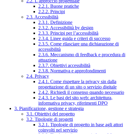
2.2. L’approccio progettuale
2.2.1. Buone pratiche
2.2.2. Principi
2.3. Accessibilità
2.3.1. Definizione
2.3.2. Accessibilità by design
2.3.3. Principi per l’accessibilità
2.3.4. Linee guida e criteri di successo
2.3.5. Come rilasciare una dichiarazione di
accessibilità
2.3.6. Meccanismo di feedback e procedura di
attuazione
2.3.7. Obiettivi accessibilità
2.3.8. Normativa e approfondimenti
2.4. Privacy
2.4.1. Come rispettare la privacy sin dalla
progettazione di un sito o servizio digitale
2.4.2. Richiedi il consenso quando necessario
2.4.3. Le basi del sito web: architettura,
informativa privacy, riferimenti DPO
3. Pianificazione, gestione e strategia
3.1. Obiettivi del progetto
3.2. Tipologie di progetti
3.2.1. Tipologie di progetto in base agli attori
coinvolti nel servizio