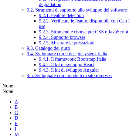
degradation
9.2. Strumenti di supporto allo sviluppo del software
9.2.1. Feature detection
9.2.2. Verificare le feature disponibili con Can I
use
9.2.3. Strumenti e risorse per CSS e JavaScript
9.2.4. Supporto browser
9.2.5. Misurare le prestazioni
9.3. Catalogo del riuso
9.4. Sviluppare con il design system .italia
9.4.1. Il framework Bootstrap Italia
9.4.2. Il kit di sviluppo React
9.4.3. Il kit di sviluppo Angular
9.5. Sviluppare con i modelli di sito e servizi
None
None
A
B
C
D
E
I
M