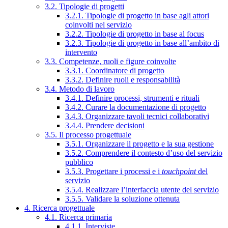
3.2. Tipologie di progetti
3.2.1. Tipologie di progetto in base agli attori
coinvolti nel servizio
3.2.2. Tipologie di progetto in base al focus
3.2.3. Tipologie di progetto in base all’ambito di
intervento
3.3. Competenze, ruoli e figure coinvolte
3.3.1. Coordinatore di progetto
3.3.2. Definire ruoli e responsabilità
3.4. Metodo di lavoro
3.4.1. Definire processi, strumenti e rituali
3.4.2. Curare la documentazione di progetto
3.4.3. Organizzare tavoli tecnici collaborativi
3.4.4. Prendere decisioni
3.5. Il processo progettuale
3.5.1. Organizzare il progetto e la sua gestione
3.5.2. Comprendere il contesto d’uso del servizio
pubblico
3.5.3. Progettare i processi e i
touchpoint
del
servizio
3.5.4. Realizzare l’interfaccia utente del servizio
3.5.5. Validare la soluzione ottenuta
4. Ricerca progettuale
4.1. Ricerca primaria
4.1.1. Interviste