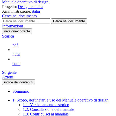
Manuale operativo di design
Progetto:
Designers Italia
Amministrazione:
italia
Cerca nel documento
Cerca nel documento
Informazioni
versione-corrente
Scarica
pdf
html
epub
Sorgente
Azioni
indice dei contenuti
Sommario
1. Scopo, destinatari e uso del Manuale operativo di design
1.1. Versionamento e storico
1.2. Consultazione del manuale
1.3. Contribuisci al manuale