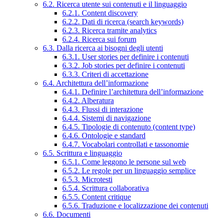
6.2. Ricerca utente sui contenuti e il linguaggio
6.2.1. Content discovery
6.2.2. Dati di ricerca (search keywords)
6.2.3. Ricerca tramite analytics
6.2.4. Ricerca sui forum
6.3. Dalla ricerca ai bisogni degli utenti
6.3.1. User stories per definire i contenuti
6.3.2. Job stories per definire i contenuti
6.3.3. Criteri di accettazione
6.4. Architettura dell’informazione
6.4.1. Definire l’architettura dell’informazione
6.4.2. Alberatura
6.4.3. Flussi di interazione
6.4.4. Sistemi di navigazione
6.4.5. Tipologie di contenuto (content type)
6.4.6. Ontologie e standard
6.4.7. Vocabolari controllati e tassonomie
6.5. Scrittura e linguaggio
6.5.1. Come leggono le persone sul web
6.5.2. Le regole per un linguaggio semplice
6.5.3. Microtesti
6.5.4. Scrittura collaborativa
6.5.5. Content critique
6.5.6. Traduzione e localizzazione dei contenuti
6.6. Documenti