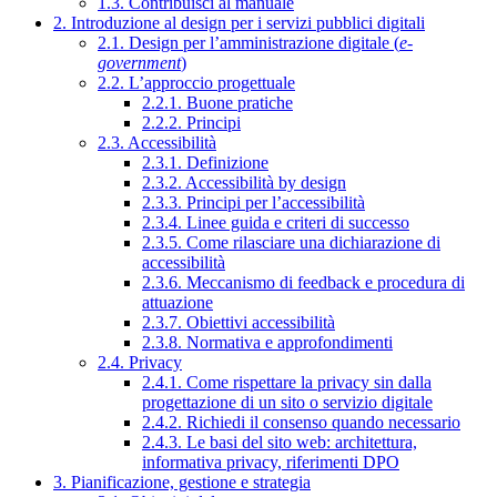
1.3. Contribuisci al manuale
2. Introduzione al design per i servizi pubblici digitali
2.1. Design per l’amministrazione digitale (
e-
government
)
2.2. L’approccio progettuale
2.2.1. Buone pratiche
2.2.2. Principi
2.3. Accessibilità
2.3.1. Definizione
2.3.2. Accessibilità by design
2.3.3. Principi per l’accessibilità
2.3.4. Linee guida e criteri di successo
2.3.5. Come rilasciare una dichiarazione di
accessibilità
2.3.6. Meccanismo di feedback e procedura di
attuazione
2.3.7. Obiettivi accessibilità
2.3.8. Normativa e approfondimenti
2.4. Privacy
2.4.1. Come rispettare la privacy sin dalla
progettazione di un sito o servizio digitale
2.4.2. Richiedi il consenso quando necessario
2.4.3. Le basi del sito web: architettura,
informativa privacy, riferimenti DPO
3. Pianificazione, gestione e strategia