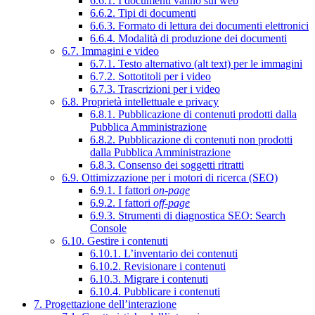
6.6.1. I documenti vanno sul web
6.6.2. Tipi di documenti
6.6.3. Formato di lettura dei documenti elettronici
6.6.4. Modalità di produzione dei documenti
6.7. Immagini e video
6.7.1. Testo alternativo (alt text) per le immagini
6.7.2. Sottotitoli per i video
6.7.3. Trascrizioni per i video
6.8. Proprietà intellettuale e privacy
6.8.1. Pubblicazione di contenuti prodotti dalla
Pubblica Amministrazione
6.8.2. Pubblicazione di contenuti non prodotti
dalla Pubblica Amministrazione
6.8.3. Consenso dei soggetti ritratti
6.9. Ottimizzazione per i motori di ricerca (SEO)
6.9.1. I fattori
on-page
6.9.2. I fattori
off-page
6.9.3. Strumenti di diagnostica SEO: Search
Console
6.10. Gestire i contenuti
6.10.1. L’inventario dei contenuti
6.10.2. Revisionare i contenuti
6.10.3. Migrare i contenuti
6.10.4. Pubblicare i contenuti
7. Progettazione dell’interazione