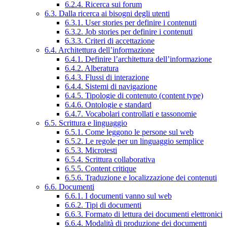
6.2.4. Ricerca sui forum
6.3. Dalla ricerca ai bisogni degli utenti
6.3.1. User stories per definire i contenuti
6.3.2. Job stories per definire i contenuti
6.3.3. Criteri di accettazione
6.4. Architettura dell’informazione
6.4.1. Definire l’architettura dell’informazione
6.4.2. Alberatura
6.4.3. Flussi di interazione
6.4.4. Sistemi di navigazione
6.4.5. Tipologie di contenuto (content type)
6.4.6. Ontologie e standard
6.4.7. Vocabolari controllati e tassonomie
6.5. Scrittura e linguaggio
6.5.1. Come leggono le persone sul web
6.5.2. Le regole per un linguaggio semplice
6.5.3. Microtesti
6.5.4. Scrittura collaborativa
6.5.5. Content critique
6.5.6. Traduzione e localizzazione dei contenuti
6.6. Documenti
6.6.1. I documenti vanno sul web
6.6.2. Tipi di documenti
6.6.3. Formato di lettura dei documenti elettronici
6.6.4. Modalità di produzione dei documenti