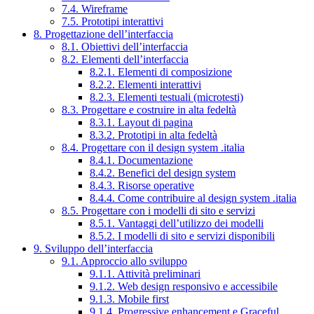
7.4. Wireframe
7.5. Prototipi interattivi
8. Progettazione dell’interfaccia
8.1. Obiettivi dell’interfaccia
8.2. Elementi dell’interfaccia
8.2.1. Elementi di composizione
8.2.2. Elementi interattivi
8.2.3. Elementi testuali (microtesti)
8.3. Progettare e costruire in alta fedeltà
8.3.1. Layout di pagina
8.3.2. Prototipi in alta fedeltà
8.4. Progettare con il design system .italia
8.4.1. Documentazione
8.4.2. Benefici del design system
8.4.3. Risorse operative
8.4.4. Come contribuire al design system .italia
8.5. Progettare con i modelli di sito e servizi
8.5.1. Vantaggi dell’utilizzo dei modelli
8.5.2. I modelli di sito e servizi disponibili
9. Sviluppo dell’interfaccia
9.1. Approccio allo sviluppo
9.1.1. Attività preliminari
9.1.2. Web design responsivo e accessibile
9.1.3. Mobile first
9.1.4. Progressive enhancement e Graceful