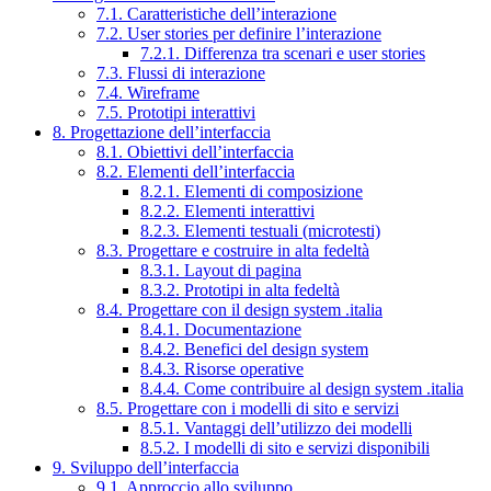
7.1. Caratteristiche dell’interazione
7.2. User stories per definire l’interazione
7.2.1. Differenza tra scenari e user stories
7.3. Flussi di interazione
7.4. Wireframe
7.5. Prototipi interattivi
8. Progettazione dell’interfaccia
8.1. Obiettivi dell’interfaccia
8.2. Elementi dell’interfaccia
8.2.1. Elementi di composizione
8.2.2. Elementi interattivi
8.2.3. Elementi testuali (microtesti)
8.3. Progettare e costruire in alta fedeltà
8.3.1. Layout di pagina
8.3.2. Prototipi in alta fedeltà
8.4. Progettare con il design system .italia
8.4.1. Documentazione
8.4.2. Benefici del design system
8.4.3. Risorse operative
8.4.4. Come contribuire al design system .italia
8.5. Progettare con i modelli di sito e servizi
8.5.1. Vantaggi dell’utilizzo dei modelli
8.5.2. I modelli di sito e servizi disponibili
9. Sviluppo dell’interfaccia
9.1. Approccio allo sviluppo