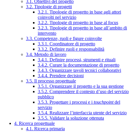
3.1. Obiettivi del progetto
3.2. Tipologie di progetti
3.2.1. Tipologie di progetto in base agli attori
coinvolti nel servizio
3.2.2. Tipologie di progetto in base al focus
3.2.3. Tipologie di progetto in base all’ambito di
intervento
3.3. Competenze, ruoli e figure coinvolte
3.3.1. Coordinatore di progetto
3.3.2. Definire ruoli e responsabilità
3.4. Metodo di lavoro
3.4.1. Definire processi, strumenti e rituali
3.4.2. Curare la documentazione di progetto
3.4.3. Organizzare tavoli tecnici collaborativi
3.4.4. Prendere decisioni
3.5. Il processo progettuale
3.5.1. Organizzare il progetto e la sua gestione
3.5.2. Comprendere il contesto d’uso del servizio
pubblico
3.5.3. Progettare i processi e i
touchpoint
del
servizio
3.5.4. Realizzare l’interfaccia utente del servizio
3.5.5. Validare la soluzione ottenuta
4. Ricerca progettuale
4.1. Ricerca primaria