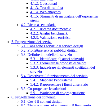
4.1.2. Questionari
4.1.3. Test di usabilità
4.1.4. Web analytics
4.1.5. Strumenti di mappatura dell’esperienza
utente
4.2. Ricerca secondaria
4.2.1. Ricerca documentale
4.2.2. Analisi benchmark
4.2.3. Valutazione euristica
5. Progettazione dei servizi
5.1. Cosa sono i servizi e il service design
5.2. Progettare servizi pubblici digitali
5.3. Definire il modello di servizio
5.3.1. Identificare gli attori coinvolti
5.3.2. Formulare la proposta di valore
5.3.3. Inquadrare gli elementi costitutivi del
servizio
5.4. Descrivere il funzionamento del servizio
5.4.1. Mappare l’ecosistema
5.4.2. Rappresentare i flussi di servizio
5.5. Co-progettare le soluzioni
5.5.1. Workshop di co-progettazione
6. Progettazione dei contenuti
6.1. Cos’è il content design
6.2. Ricerca utente sui contenuti e il linguaggio