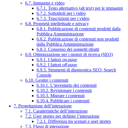
6.7. Immagini e video
6.7.1. Testo alternativo (alt text) per le immagini
6.7.2. Sottotitoli per i video
6.7.3. Trascrizioni per i video
6.8. Proprietà intellettuale e privacy
6.8.1. Pubblicazione di contenuti prodotti dalla
Pubblica Amministrazione
6.8.2. Pubblicazione di contenuti non prodotti
dalla Pubblica Amministrazione
6.8.3. Consenso dei soggetti ritratti
6.9. Ottimizzazione per i motori di ricerca (SEO)
6.9.1. I fattori
on-page
6.9.2. I fattori
off-page
6.9.3. Strumenti di diagnostica SEO: Search
Console
6.10. Gestire i contenuti
6.10.1. L’inventario dei contenuti
6.10.2. Revisionare i contenuti
6.10.3. Migrare i contenuti
6.10.4. Pubblicare i contenuti
7. Progettazione dell’interazione
7.1. Caratteristiche dell’interazione
7.2. User stories per definire l’interazione
7.2.1. Differenza tra scenari e user stories
7.3. Flussi di interazione