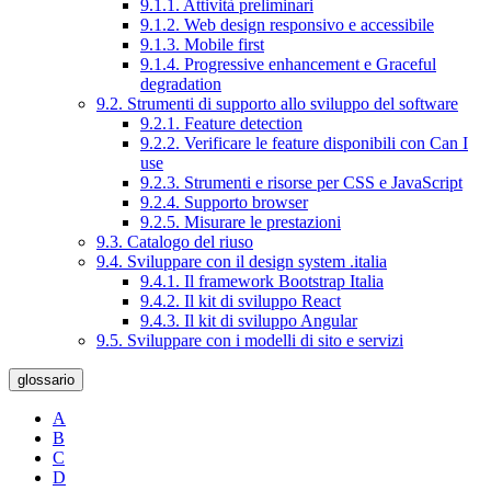
9.1.1. Attività preliminari
9.1.2. Web design responsivo e accessibile
9.1.3. Mobile first
9.1.4. Progressive enhancement e Graceful
degradation
9.2. Strumenti di supporto allo sviluppo del software
9.2.1. Feature detection
9.2.2. Verificare le feature disponibili con Can I
use
9.2.3. Strumenti e risorse per CSS e JavaScript
9.2.4. Supporto browser
9.2.5. Misurare le prestazioni
9.3. Catalogo del riuso
9.4. Sviluppare con il design system .italia
9.4.1. Il framework Bootstrap Italia
9.4.2. Il kit di sviluppo React
9.4.3. Il kit di sviluppo Angular
9.5. Sviluppare con i modelli di sito e servizi
glossario
A
B
C
D