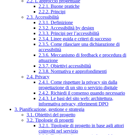
2.2. L’approccio progettuale
2.2.1. Buone pratiche
2.2.2. Principi
2.3. Accessibilità
2.3.1. Definizione
2.3.2. Accessibilità by design
2.3.3. Principi per l’accessibilità
2.3.4. Linee guida e criteri di successo
2.3.5. Come rilasciare una dichiarazione di
accessibilità
2.3.6. Meccanismo di feedback e procedura di
attuazione
2.3.7. Obiettivi accessibilità
2.3.8. Normativa e approfondimenti
2.4. Privacy
2.4.1. Come rispettare la privacy sin dalla
progettazione di un sito o servizio digitale
2.4.2. Richiedi il consenso quando necessario
2.4.3. Le basi del sito web: architettura,
informativa privacy, riferimenti DPO
3. Pianificazione, gestione e strategia
3.1. Obiettivi del progetto
3.2. Tipologie di progetti
3.2.1. Tipologie di progetto in base agli attori
coinvolti nel servizio