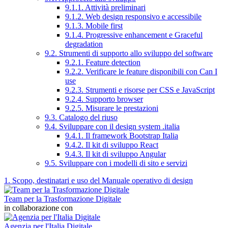
9.1.1. Attività preliminari
9.1.2. Web design responsivo e accessibile
9.1.3. Mobile first
9.1.4. Progressive enhancement e Graceful
degradation
9.2. Strumenti di supporto allo sviluppo del software
9.2.1. Feature detection
9.2.2. Verificare le feature disponibili con Can I
use
9.2.3. Strumenti e risorse per CSS e JavaScript
9.2.4. Supporto browser
9.2.5. Misurare le prestazioni
9.3. Catalogo del riuso
9.4. Sviluppare con il design system .italia
9.4.1. Il framework Bootstrap Italia
9.4.2. Il kit di sviluppo React
9.4.3. Il kit di sviluppo Angular
9.5. Sviluppare con i modelli di sito e servizi
1. Scopo, destinatari e uso del Manuale operativo di design
Team per la Trasformazione Digitale
in collaborazione con
Agenzia per l'Italia Digitale