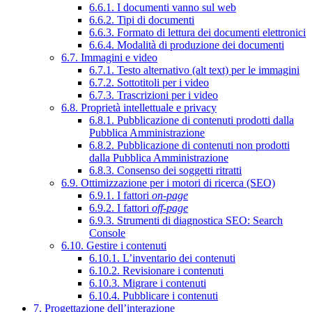
6.6.1. I documenti vanno sul web
6.6.2. Tipi di documenti
6.6.3. Formato di lettura dei documenti elettronici
6.6.4. Modalità di produzione dei documenti
6.7. Immagini e video
6.7.1. Testo alternativo (alt text) per le immagini
6.7.2. Sottotitoli per i video
6.7.3. Trascrizioni per i video
6.8. Proprietà intellettuale e privacy
6.8.1. Pubblicazione di contenuti prodotti dalla
Pubblica Amministrazione
6.8.2. Pubblicazione di contenuti non prodotti
dalla Pubblica Amministrazione
6.8.3. Consenso dei soggetti ritratti
6.9. Ottimizzazione per i motori di ricerca (SEO)
6.9.1. I fattori
on-page
6.9.2. I fattori
off-page
6.9.3. Strumenti di diagnostica SEO: Search
Console
6.10. Gestire i contenuti
6.10.1. L’inventario dei contenuti
6.10.2. Revisionare i contenuti
6.10.3. Migrare i contenuti
6.10.4. Pubblicare i contenuti
7. Progettazione dell’interazione