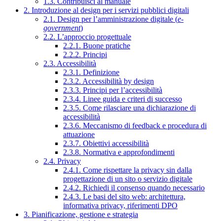
1.3. Contribuisci al manuale
2. Introduzione al design per i servizi pubblici digitali
2.1. Design per l’amministrazione digitale (
e-
government
)
2.2. L’approccio progettuale
2.2.1. Buone pratiche
2.2.2. Principi
2.3. Accessibilità
2.3.1. Definizione
2.3.2. Accessibilità by design
2.3.3. Principi per l’accessibilità
2.3.4. Linee guida e criteri di successo
2.3.5. Come rilasciare una dichiarazione di
accessibilità
2.3.6. Meccanismo di feedback e procedura di
attuazione
2.3.7. Obiettivi accessibilità
2.3.8. Normativa e approfondimenti
2.4. Privacy
2.4.1. Come rispettare la privacy sin dalla
progettazione di un sito o servizio digitale
2.4.2. Richiedi il consenso quando necessario
2.4.3. Le basi del sito web: architettura,
informativa privacy, riferimenti DPO
3. Pianificazione, gestione e strategia