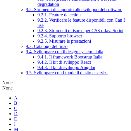
degradation
9.2. Strumenti di supporto allo sviluppo del software
9.2.1. Feature detection
9.2.2. Verificare le feature disponibili con Can I
use
9.2.3. Strumenti e risorse per CSS e JavaScript
9.2.4. Supporto browser
9.2.5. Misurare le prestazioni
9.3. Catalogo del riuso
9.4. Sviluppare con il design system .italia
9.4.1. Il framework Bootstrap Italia
9.4.2. Il kit di sviluppo React
9.4.3. Il kit di sviluppo Angular
9.5. Sviluppare con i modelli di sito e servizi
None
None
A
B
C
D
E
I
M