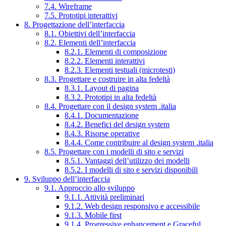
7.4. Wireframe
7.5. Prototipi interattivi
8. Progettazione dell’interfaccia
8.1. Obiettivi dell’interfaccia
8.2. Elementi dell’interfaccia
8.2.1. Elementi di composizione
8.2.2. Elementi interattivi
8.2.3. Elementi testuali (microtesti)
8.3. Progettare e costruire in alta fedeltà
8.3.1. Layout di pagina
8.3.2. Prototipi in alta fedeltà
8.4. Progettare con il design system .italia
8.4.1. Documentazione
8.4.2. Benefici del design system
8.4.3. Risorse operative
8.4.4. Come contribuire al design system .italia
8.5. Progettare con i modelli di sito e servizi
8.5.1. Vantaggi dell’utilizzo dei modelli
8.5.2. I modelli di sito e servizi disponibili
9. Sviluppo dell’interfaccia
9.1. Approccio allo sviluppo
9.1.1. Attività preliminari
9.1.2. Web design responsivo e accessibile
9.1.3. Mobile first
9.1.4. Progressive enhancement e Graceful