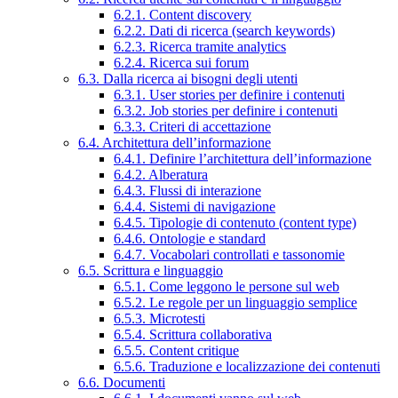
6.2.1. Content discovery
6.2.2. Dati di ricerca (search keywords)
6.2.3. Ricerca tramite analytics
6.2.4. Ricerca sui forum
6.3. Dalla ricerca ai bisogni degli utenti
6.3.1. User stories per definire i contenuti
6.3.2. Job stories per definire i contenuti
6.3.3. Criteri di accettazione
6.4. Architettura dell’informazione
6.4.1. Definire l’architettura dell’informazione
6.4.2. Alberatura
6.4.3. Flussi di interazione
6.4.4. Sistemi di navigazione
6.4.5. Tipologie di contenuto (content type)
6.4.6. Ontologie e standard
6.4.7. Vocabolari controllati e tassonomie
6.5. Scrittura e linguaggio
6.5.1. Come leggono le persone sul web
6.5.2. Le regole per un linguaggio semplice
6.5.3. Microtesti
6.5.4. Scrittura collaborativa
6.5.5. Content critique
6.5.6. Traduzione e localizzazione dei contenuti
6.6. Documenti