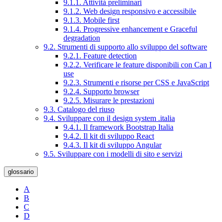
9.1.1. Attività preliminari
9.1.2. Web design responsivo e accessibile
9.1.3. Mobile first
9.1.4. Progressive enhancement e Graceful
degradation
9.2. Strumenti di supporto allo sviluppo del software
9.2.1. Feature detection
9.2.2. Verificare le feature disponibili con Can I
use
9.2.3. Strumenti e risorse per CSS e JavaScript
9.2.4. Supporto browser
9.2.5. Misurare le prestazioni
9.3. Catalogo del riuso
9.4. Sviluppare con il design system .italia
9.4.1. Il framework Bootstrap Italia
9.4.2. Il kit di sviluppo React
9.4.3. Il kit di sviluppo Angular
9.5. Sviluppare con i modelli di sito e servizi
glossario
A
B
C
D