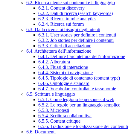
6.2. Ricerca utente sui contenuti e il linguaggio
6.2.1. Content discovery
6.2.2. Dati di ricerca (search keywords)
6.2.3. Ricerca tramite analytics
6.2.4. Ricerca sui forum
6.3. Dalla ricerca ai bisogni degli utenti
6.3.1. User stories per definire i contenuti
6.3.2. Job stories per definire i contenuti
6.3.3. Criteri di accettazione
6.4. Architettura dell’informazione
6.4.1. Definire l’architettura dell’informazione
6.4.2. Alberatura
6.4.3. Flussi di interazione
6.4.4. Sistemi di navigazione
6.4.5. Tipologie di contenuto (content type)
6.4.6. Ontologie e standard
6.4.7. Vocabolari controllati e tassonomie
6.5. Scrittura e linguaggio
6.5.1. Come leggono le persone sul web
6.5.2. Le regole per un linguaggio semplice
6.5.3. Microtesti
6.5.4. Scrittura collaborativa
6.5.5. Content critique
6.5.6. Traduzione e localizzazione dei contenuti
6.6. Documenti