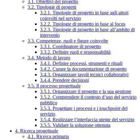
3.1. Obiettivi del progetto
3.2. Tipologie di progetti
3.2.1. Tipologie di progetto in base agli attori
coinvolti nel servizio
3.2.2. Tipologie di progetto in base al focus
3.2.3. Tipologie di progetto in base all’ambito di
intervento
3.3. Competenze, ruoli e figure coinvolte
3.3.1. Coordinatore di progetto
3.3.2. Definire ruoli e responsabilità
3.4. Metodo di lavoro
3.4.1. Definire processi, strumenti e rituali
3.4.2. Curare la documentazione di progetto
3.4.3. Organizzare tavoli tecnici collaborativi
3.4.4. Prendere decisioni
3.5. Il processo progettuale
3.5.1. Organizzare il progetto e la sua gestione
3.5.2. Comprendere il contesto d’uso del servizio
pubblico
3.5.3. Progettare i processi e i
touchpoint
del
servizio
3.5.4. Realizzare l’interfaccia utente del servizio
3.5.5. Validare la soluzione ottenuta
4. Ricerca progettuale
4.1. Ricerca primaria