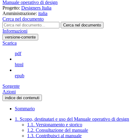
Manuale operativo di design
Progetto:
Designers Italia
Amministrazione:
italia
Cerca nel documento
Cerca nel documento
Informazioni
versione-corrente
Scarica
pdf
html
epub
Sorgente
Azioni
indice dei contenuti
Sommario
1. Scopo, destinatari e uso del Manuale operativo di design
1.1. Versionamento e storico
1.2. Consultazione del manuale
1.3. Contribuisci al manuale