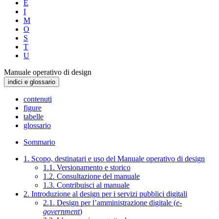
E
I
M
O
S
T
U
Manuale operativo di design
indici e glossario
contenuti
figure
tabelle
glossario
Sommario
1. Scopo, destinatari e uso del Manuale operativo di design
1.1. Versionamento e storico
1.2. Consultazione del manuale
1.3. Contribuisci al manuale
2. Introduzione al design per i servizi pubblici digitali
2.1. Design per l’amministrazione digitale (
e-
government
)