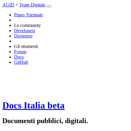
AGID
+
Team Digitale
Piano Triennale
Le community
Developers
Designers
Gli strumenti
Forum
Docs
GitHub
Docs Italia
beta
Documenti pubblici, digitali.