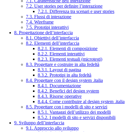
7.1. Caratteristiche dell’interazione
7.2. User stories per definire l’interazione
7.2.1. Differenza tra scenari e user stories
7.3. Flussi di interazione
7.4. Wireframe
7.5. Prototipi interattivi
8. Progettazione dell’interfaccia
8.1. Obiettivi dell’interfaccia
8.2. Elementi dell’interfaccia
8.2.1. Elementi di composizione
8.2.2. Elementi interattivi
8.2.3. Elementi testuali (microtesti)
8.3. Progettare e costruire in alta fedeltà
8.3.1. Layout di pagina
8.3.2. Prototipi in alta fedeltà
8.4. Progettare con il design system .italia
8.4.1. Documentazione
8.4.2. Benefici del design system
8.4.3. Risorse operative
8.4.4. Come contribuire al design system .italia
8.5. Progettare con i modelli di sito e servizi
8.5.1. Vantaggi dell’utilizzo dei modelli
8.5.2. I modelli di sito e servizi disponibili
9. Sviluppo dell’interfaccia
9.1. Approccio allo sviluppo