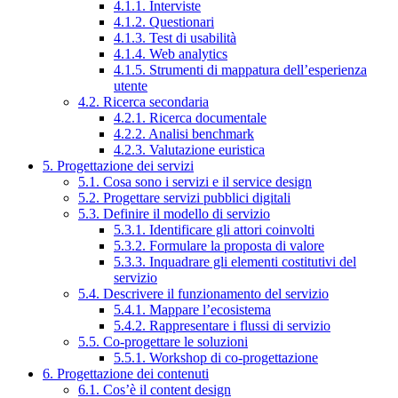
4.1.1. Interviste
4.1.2. Questionari
4.1.3. Test di usabilità
4.1.4. Web analytics
4.1.5. Strumenti di mappatura dell’esperienza
utente
4.2. Ricerca secondaria
4.2.1. Ricerca documentale
4.2.2. Analisi benchmark
4.2.3. Valutazione euristica
5. Progettazione dei servizi
5.1. Cosa sono i servizi e il service design
5.2. Progettare servizi pubblici digitali
5.3. Definire il modello di servizio
5.3.1. Identificare gli attori coinvolti
5.3.2. Formulare la proposta di valore
5.3.3. Inquadrare gli elementi costitutivi del
servizio
5.4. Descrivere il funzionamento del servizio
5.4.1. Mappare l’ecosistema
5.4.2. Rappresentare i flussi di servizio
5.5. Co-progettare le soluzioni
5.5.1. Workshop di co-progettazione
6. Progettazione dei contenuti
6.1. Cos’è il content design