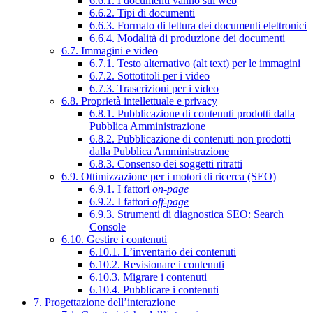
6.6.1. I documenti vanno sul web
6.6.2. Tipi di documenti
6.6.3. Formato di lettura dei documenti elettronici
6.6.4. Modalità di produzione dei documenti
6.7. Immagini e video
6.7.1. Testo alternativo (alt text) per le immagini
6.7.2. Sottotitoli per i video
6.7.3. Trascrizioni per i video
6.8. Proprietà intellettuale e privacy
6.8.1. Pubblicazione di contenuti prodotti dalla
Pubblica Amministrazione
6.8.2. Pubblicazione di contenuti non prodotti
dalla Pubblica Amministrazione
6.8.3. Consenso dei soggetti ritratti
6.9. Ottimizzazione per i motori di ricerca (SEO)
6.9.1. I fattori
on-page
6.9.2. I fattori
off-page
6.9.3. Strumenti di diagnostica SEO: Search
Console
6.10. Gestire i contenuti
6.10.1. L’inventario dei contenuti
6.10.2. Revisionare i contenuti
6.10.3. Migrare i contenuti
6.10.4. Pubblicare i contenuti
7. Progettazione dell’interazione