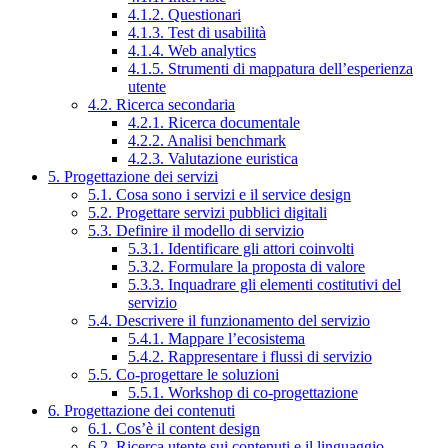
4.1.2. Questionari
4.1.3. Test di usabilità
4.1.4. Web analytics
4.1.5. Strumenti di mappatura dell’esperienza
utente
4.2. Ricerca secondaria
4.2.1. Ricerca documentale
4.2.2. Analisi benchmark
4.2.3. Valutazione euristica
5. Progettazione dei servizi
5.1. Cosa sono i servizi e il service design
5.2. Progettare servizi pubblici digitali
5.3. Definire il modello di servizio
5.3.1. Identificare gli attori coinvolti
5.3.2. Formulare la proposta di valore
5.3.3. Inquadrare gli elementi costitutivi del
servizio
5.4. Descrivere il funzionamento del servizio
5.4.1. Mappare l’ecosistema
5.4.2. Rappresentare i flussi di servizio
5.5. Co-progettare le soluzioni
5.5.1. Workshop di co-progettazione
6. Progettazione dei contenuti
6.1. Cos’è il content design
6.2. Ricerca utente sui contenuti e il linguaggio