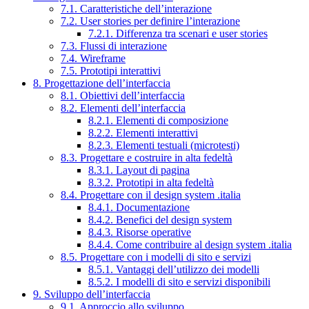
7.1. Caratteristiche dell’interazione
7.2. User stories per definire l’interazione
7.2.1. Differenza tra scenari e user stories
7.3. Flussi di interazione
7.4. Wireframe
7.5. Prototipi interattivi
8. Progettazione dell’interfaccia
8.1. Obiettivi dell’interfaccia
8.2. Elementi dell’interfaccia
8.2.1. Elementi di composizione
8.2.2. Elementi interattivi
8.2.3. Elementi testuali (microtesti)
8.3. Progettare e costruire in alta fedeltà
8.3.1. Layout di pagina
8.3.2. Prototipi in alta fedeltà
8.4. Progettare con il design system .italia
8.4.1. Documentazione
8.4.2. Benefici del design system
8.4.3. Risorse operative
8.4.4. Come contribuire al design system .italia
8.5. Progettare con i modelli di sito e servizi
8.5.1. Vantaggi dell’utilizzo dei modelli
8.5.2. I modelli di sito e servizi disponibili
9. Sviluppo dell’interfaccia
9.1. Approccio allo sviluppo