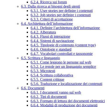
6.2.4. Ricerca sui forum
6.3. Dalla ricerca ai bisogni degli utenti
6.3.1. User stories per definire i contenuti
6.3.2. Job stories per definire i contenuti
6.3.3. Criteri di accettazione
6.4. Architettura dell’informazione
6.4.1. Definire l’architettura dell’informazione
6.4.2. Alberatura
6.4.3. Flussi di interazione
6.4.4. Sistemi di navigazione
6.4.5. Tipologie di contenuto (content type)
6.4.6. Ontologie e standard
6.4.7. Vocabolari controllati e tassonomie
6.5. Scrittura e linguaggio
6.5.1. Come leggono le persone sul web
6.5.2. Le regole per un linguaggio semplice
6.5.3. Microtesti
6.5.4. Scrittura collaborativa
6.5.5. Content critique
6.5.6. Traduzione e localizzazione dei contenuti
6.6. Documenti
6.6.1. I documenti vanno sul web
6.6.2. Tipi di documenti
6.6.3. Formato di lettura dei documenti elettronici
6.6.4. Modalità di produzione dei documenti