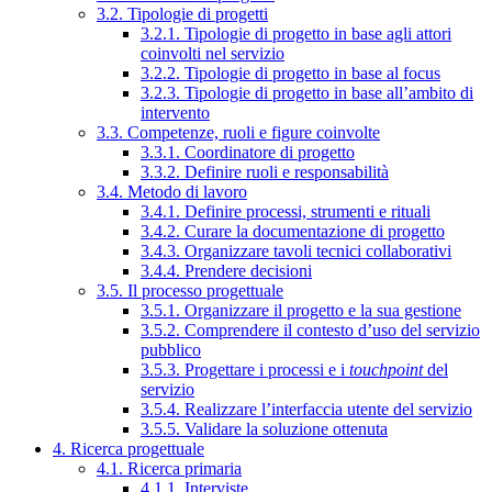
3.2. Tipologie di progetti
3.2.1. Tipologie di progetto in base agli attori
coinvolti nel servizio
3.2.2. Tipologie di progetto in base al focus
3.2.3. Tipologie di progetto in base all’ambito di
intervento
3.3. Competenze, ruoli e figure coinvolte
3.3.1. Coordinatore di progetto
3.3.2. Definire ruoli e responsabilità
3.4. Metodo di lavoro
3.4.1. Definire processi, strumenti e rituali
3.4.2. Curare la documentazione di progetto
3.4.3. Organizzare tavoli tecnici collaborativi
3.4.4. Prendere decisioni
3.5. Il processo progettuale
3.5.1. Organizzare il progetto e la sua gestione
3.5.2. Comprendere il contesto d’uso del servizio
pubblico
3.5.3. Progettare i processi e i
touchpoint
del
servizio
3.5.4. Realizzare l’interfaccia utente del servizio
3.5.5. Validare la soluzione ottenuta
4. Ricerca progettuale
4.1. Ricerca primaria
4.1.1. Interviste