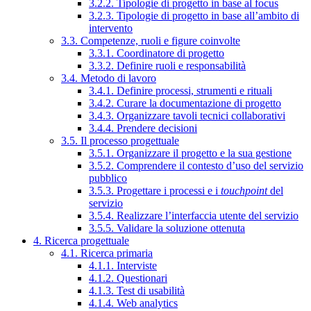
3.2.2. Tipologie di progetto in base al focus
3.2.3. Tipologie di progetto in base all’ambito di
intervento
3.3. Competenze, ruoli e figure coinvolte
3.3.1. Coordinatore di progetto
3.3.2. Definire ruoli e responsabilità
3.4. Metodo di lavoro
3.4.1. Definire processi, strumenti e rituali
3.4.2. Curare la documentazione di progetto
3.4.3. Organizzare tavoli tecnici collaborativi
3.4.4. Prendere decisioni
3.5. Il processo progettuale
3.5.1. Organizzare il progetto e la sua gestione
3.5.2. Comprendere il contesto d’uso del servizio
pubblico
3.5.3. Progettare i processi e i
touchpoint
del
servizio
3.5.4. Realizzare l’interfaccia utente del servizio
3.5.5. Validare la soluzione ottenuta
4. Ricerca progettuale
4.1. Ricerca primaria
4.1.1. Interviste
4.1.2. Questionari
4.1.3. Test di usabilità
4.1.4. Web analytics