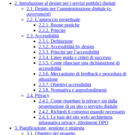
2. Introduzione al design per i servizi pubblici digitali
2.1. Design per l’amministrazione digitale (
e-
government
)
2.2. L’approccio progettuale
2.2.1. Buone pratiche
2.2.2. Principi
2.3. Accessibilità
2.3.1. Definizione
2.3.2. Accessibilità by design
2.3.3. Principi per l’accessibilità
2.3.4. Linee guida e criteri di successo
2.3.5. Come rilasciare una dichiarazione di
accessibilità
2.3.6. Meccanismo di feedback e procedura di
attuazione
2.3.7. Obiettivi accessibilità
2.3.8. Normativa e approfondimenti
2.4. Privacy
2.4.1. Come rispettare la privacy sin dalla
progettazione di un sito o servizio digitale
2.4.2. Richiedi il consenso quando necessario
2.4.3. Le basi del sito web: architettura,
informativa privacy, riferimenti DPO
3. Pianificazione, gestione e strategia
3.1. Obiettivi del progetto