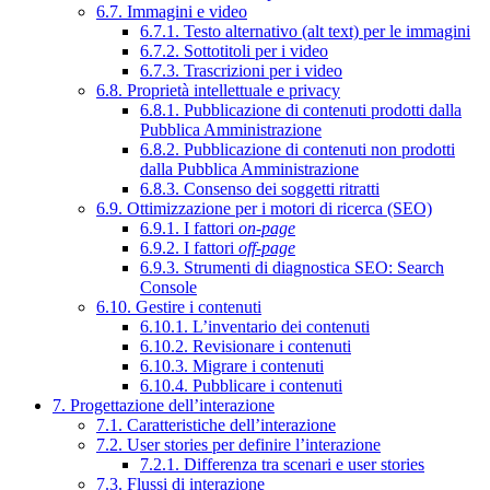
6.7. Immagini e video
6.7.1. Testo alternativo (alt text) per le immagini
6.7.2. Sottotitoli per i video
6.7.3. Trascrizioni per i video
6.8. Proprietà intellettuale e privacy
6.8.1. Pubblicazione di contenuti prodotti dalla
Pubblica Amministrazione
6.8.2. Pubblicazione di contenuti non prodotti
dalla Pubblica Amministrazione
6.8.3. Consenso dei soggetti ritratti
6.9. Ottimizzazione per i motori di ricerca (SEO)
6.9.1. I fattori
on-page
6.9.2. I fattori
off-page
6.9.3. Strumenti di diagnostica SEO: Search
Console
6.10. Gestire i contenuti
6.10.1. L’inventario dei contenuti
6.10.2. Revisionare i contenuti
6.10.3. Migrare i contenuti
6.10.4. Pubblicare i contenuti
7. Progettazione dell’interazione
7.1. Caratteristiche dell’interazione
7.2. User stories per definire l’interazione
7.2.1. Differenza tra scenari e user stories
7.3. Flussi di interazione