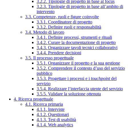
3.2.2. Tipologie di progetto in base al focus
3.2.3. Tipologie di progetto in base all’ambito di
intervento
3.3. Competenze, ruoli e figure coinvolte
3.3.1. Coordinatore di progetto
3.3.2. Definire ruoli e responsabilità
3.4. Metodo di lavoro
3.4.1. Definire processi, strumenti e rituali
3.4.2. Curare la documentazione di progetto
3.4.3. Organizzare tavoli tecnici collaborativi
3.4.4. Prendere decisioni
3.5. Il processo progettuale
3.5.1. Organizzare il progetto e la sua gestione
3.5.2. Comprendere il contesto d’uso del servizio
pubblico
3.5.3. Progettare i processi e i
touchpoint
del
servizio
3.5.4. Realizzare l’interfaccia utente del servizio
3.5.5. Validare la soluzione ottenuta
4. Ricerca progettuale
4.1. Ricerca primaria
4.1.1. Interviste
4.1.2. Questionari
4.1.3. Test di usabilità
4.1.4. Web analytics