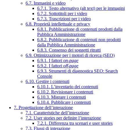
6.7. Immagini e video
6.7.1. Testo alternativo (alt text) per le immagini
6.7.2. Sottotitoli per i video
6.7.3. Trascrizioni per i video
6.8. Proprietà intellettuale e privacy
6.8.1. Pubblicazione di contenuti prodotti dalla
Pubblica Amministrazione
6.8.2. Pubblicazione di contenuti non prodotti
dalla Pubblica Amministrazione
6.8.3. Consenso dei soggetti ritratti
6.9. Ottimizzazione per i motori di ricerca (SEO)
6.9.1. I fattori
on-page
6.9.2. I fattori
off-page
6.9.3. Strumenti di diagnostica SEO: Search
Console
6.10. Gestire i contenuti
6.10.1. L’inventario dei contenuti
6.10.2. Revisionare i contenuti
6.10.3. Migrare i contenuti
6.10.4. Pubblicare i contenuti
7. Progettazione dell’interazione
7.1. Caratteristiche dell’interazione
7.2. User stories per definire l’interazione
7.2.1. Differenza tra scenari e user stories
7.3. Flussi di interazione