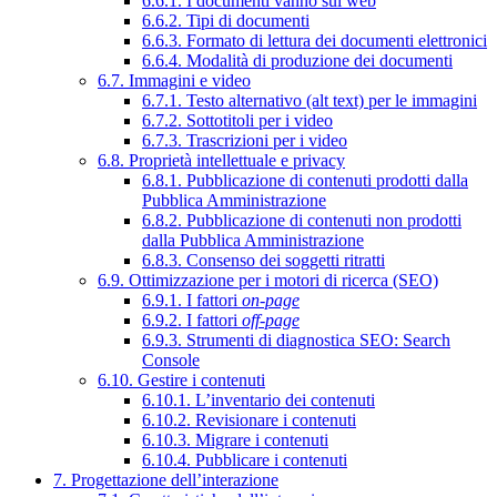
6.6.1. I documenti vanno sul web
6.6.2. Tipi di documenti
6.6.3. Formato di lettura dei documenti elettronici
6.6.4. Modalità di produzione dei documenti
6.7. Immagini e video
6.7.1. Testo alternativo (alt text) per le immagini
6.7.2. Sottotitoli per i video
6.7.3. Trascrizioni per i video
6.8. Proprietà intellettuale e privacy
6.8.1. Pubblicazione di contenuti prodotti dalla
Pubblica Amministrazione
6.8.2. Pubblicazione di contenuti non prodotti
dalla Pubblica Amministrazione
6.8.3. Consenso dei soggetti ritratti
6.9. Ottimizzazione per i motori di ricerca (SEO)
6.9.1. I fattori
on-page
6.9.2. I fattori
off-page
6.9.3. Strumenti di diagnostica SEO: Search
Console
6.10. Gestire i contenuti
6.10.1. L’inventario dei contenuti
6.10.2. Revisionare i contenuti
6.10.3. Migrare i contenuti
6.10.4. Pubblicare i contenuti
7. Progettazione dell’interazione