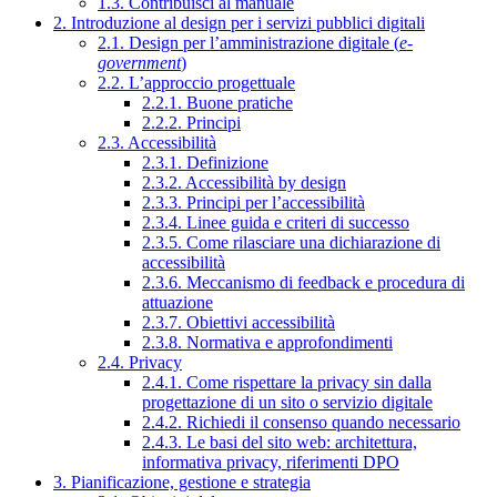
1.3. Contribuisci al manuale
2. Introduzione al design per i servizi pubblici digitali
2.1. Design per l’amministrazione digitale (
e-
government
)
2.2. L’approccio progettuale
2.2.1. Buone pratiche
2.2.2. Principi
2.3. Accessibilità
2.3.1. Definizione
2.3.2. Accessibilità by design
2.3.3. Principi per l’accessibilità
2.3.4. Linee guida e criteri di successo
2.3.5. Come rilasciare una dichiarazione di
accessibilità
2.3.6. Meccanismo di feedback e procedura di
attuazione
2.3.7. Obiettivi accessibilità
2.3.8. Normativa e approfondimenti
2.4. Privacy
2.4.1. Come rispettare la privacy sin dalla
progettazione di un sito o servizio digitale
2.4.2. Richiedi il consenso quando necessario
2.4.3. Le basi del sito web: architettura,
informativa privacy, riferimenti DPO
3. Pianificazione, gestione e strategia