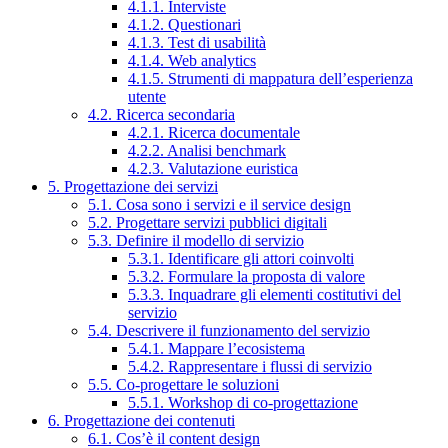
4.1.1. Interviste
4.1.2. Questionari
4.1.3. Test di usabilità
4.1.4. Web analytics
4.1.5. Strumenti di mappatura dell’esperienza
utente
4.2. Ricerca secondaria
4.2.1. Ricerca documentale
4.2.2. Analisi benchmark
4.2.3. Valutazione euristica
5. Progettazione dei servizi
5.1. Cosa sono i servizi e il service design
5.2. Progettare servizi pubblici digitali
5.3. Definire il modello di servizio
5.3.1. Identificare gli attori coinvolti
5.3.2. Formulare la proposta di valore
5.3.3. Inquadrare gli elementi costitutivi del
servizio
5.4. Descrivere il funzionamento del servizio
5.4.1. Mappare l’ecosistema
5.4.2. Rappresentare i flussi di servizio
5.5. Co-progettare le soluzioni
5.5.1. Workshop di co-progettazione
6. Progettazione dei contenuti
6.1. Cos’è il content design