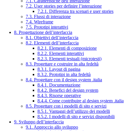
7.1. Caratteristiche dell’interazione
7.2. User stories per definire l’interazione
7.2.1. Differenza tra scenari e user stories
7.3. Flussi di interazione
7.4. Wireframe
7.5. Prototipi interattivi
8. Progettazione dell’interfaccia
8.1. Obiettivi dell’interfaccia
8.2. Elementi dell’interfaccia
8.2.1. Elementi di composizione
8.2.2. Elementi interattivi
8.2.3. Elementi testuali (microtesti)
8.3. Progettare e costruire in alta fedeltà
8.3.1. Layout di pagina
8.3.2. Prototipi in alta fedeltà
8.4. Progettare con il design system .italia
8.4.1. Documentazione
8.4.2. Benefici del design system
8.4.3. Risorse operative
8.4.4. Come contribuire al design system .italia
8.5. Progettare con i modelli di sito e servizi
8.5.1. Vantaggi dell’utilizzo dei modelli
8.5.2. I modelli di sito e servizi disponibili
9. Sviluppo dell’interfaccia
9.1. Approccio allo sviluppo