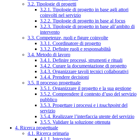
3.2. Tipologie di progetti
3.2.1. Tipologie di progetto in base agli attori
coinvolti nel servizio
3.2.2. Tipologie di progetto in base al focus
3.2.3. Tipologie di progetto in base all’ambito di
intervento
3.3. Competenze, ruoli e figure coinvolte
3.3.1. Coordinatore di progetto
3.3.2. Definire ruoli e responsabilità
3.4. Metodo di lavoro
3.4.1. Definire processi, strumenti e rituali
3.4.2. Curare la documentazione di progetto
3.4.3. Organizzare tavoli tecnici collaborativi
3.4.4. Prendere decisioni
3.5. Il processo progettuale
3.5.1. Organizzare il progetto e la sua gestione
3.5.2. Comprendere il contesto d’uso del servizio
pubblico
3.5.3. Progettare i processi e i
touchpoint
del
servizio
3.5.4. Realizzare l’interfaccia utente del servizio
3.5.5. Validare la soluzione ottenuta
4. Ricerca progettuale
4.1. Ricerca primaria
4.1.1. Interviste