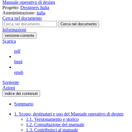
Manuale operativo di design
Progetto:
Designers Italia
Amministrazione:
italia
Cerca nel documento
Cerca nel documento
Informazioni
versione-corrente
Scarica
pdf
html
epub
Sorgente
Azioni
indice dei contenuti
Sommario
1. Scopo, destinatari e uso del Manuale operativo di design
1.1. Versionamento e storico
1.2. Consultazione del manuale
1.3. Contribuisci al manuale