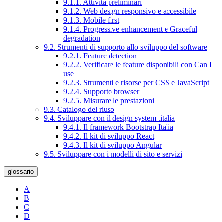
9.1.1. Attività preliminari
9.1.2. Web design responsivo e accessibile
9.1.3. Mobile first
9.1.4. Progressive enhancement e Graceful
degradation
9.2. Strumenti di supporto allo sviluppo del software
9.2.1. Feature detection
9.2.2. Verificare le feature disponibili con Can I
use
9.2.3. Strumenti e risorse per CSS e JavaScript
9.2.4. Supporto browser
9.2.5. Misurare le prestazioni
9.3. Catalogo del riuso
9.4. Sviluppare con il design system .italia
9.4.1. Il framework Bootstrap Italia
9.4.2. Il kit di sviluppo React
9.4.3. Il kit di sviluppo Angular
9.5. Sviluppare con i modelli di sito e servizi
glossario
A
B
C
D