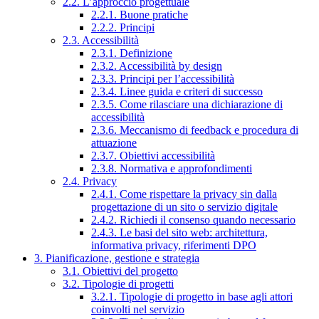
2.2. L’approccio progettuale
2.2.1. Buone pratiche
2.2.2. Principi
2.3. Accessibilità
2.3.1. Definizione
2.3.2. Accessibilità by design
2.3.3. Principi per l’accessibilità
2.3.4. Linee guida e criteri di successo
2.3.5. Come rilasciare una dichiarazione di
accessibilità
2.3.6. Meccanismo di feedback e procedura di
attuazione
2.3.7. Obiettivi accessibilità
2.3.8. Normativa e approfondimenti
2.4. Privacy
2.4.1. Come rispettare la privacy sin dalla
progettazione di un sito o servizio digitale
2.4.2. Richiedi il consenso quando necessario
2.4.3. Le basi del sito web: architettura,
informativa privacy, riferimenti DPO
3. Pianificazione, gestione e strategia
3.1. Obiettivi del progetto
3.2. Tipologie di progetti
3.2.1. Tipologie di progetto in base agli attori
coinvolti nel servizio