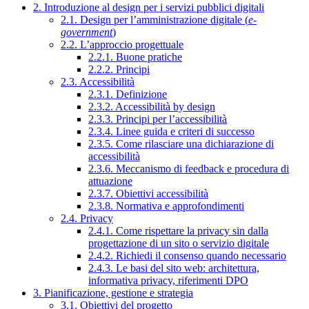
2. Introduzione al design per i servizi pubblici digitali
2.1. Design per l’amministrazione digitale (
e-
government
)
2.2. L’approccio progettuale
2.2.1. Buone pratiche
2.2.2. Principi
2.3. Accessibilità
2.3.1. Definizione
2.3.2. Accessibilità by design
2.3.3. Principi per l’accessibilità
2.3.4. Linee guida e criteri di successo
2.3.5. Come rilasciare una dichiarazione di
accessibilità
2.3.6. Meccanismo di feedback e procedura di
attuazione
2.3.7. Obiettivi accessibilità
2.3.8. Normativa e approfondimenti
2.4. Privacy
2.4.1. Come rispettare la privacy sin dalla
progettazione di un sito o servizio digitale
2.4.2. Richiedi il consenso quando necessario
2.4.3. Le basi del sito web: architettura,
informativa privacy, riferimenti DPO
3. Pianificazione, gestione e strategia
3.1. Obiettivi del progetto