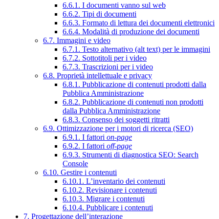
6.6.1. I documenti vanno sul web
6.6.2. Tipi di documenti
6.6.3. Formato di lettura dei documenti elettronici
6.6.4. Modalità di produzione dei documenti
6.7. Immagini e video
6.7.1. Testo alternativo (alt text) per le immagini
6.7.2. Sottotitoli per i video
6.7.3. Trascrizioni per i video
6.8. Proprietà intellettuale e privacy
6.8.1. Pubblicazione di contenuti prodotti dalla
Pubblica Amministrazione
6.8.2. Pubblicazione di contenuti non prodotti
dalla Pubblica Amministrazione
6.8.3. Consenso dei soggetti ritratti
6.9. Ottimizzazione per i motori di ricerca (SEO)
6.9.1. I fattori
on-page
6.9.2. I fattori
off-page
6.9.3. Strumenti di diagnostica SEO: Search
Console
6.10. Gestire i contenuti
6.10.1. L’inventario dei contenuti
6.10.2. Revisionare i contenuti
6.10.3. Migrare i contenuti
6.10.4. Pubblicare i contenuti
7. Progettazione dell’interazione