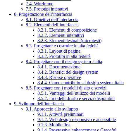
7.4. Wireframe
7.5. Prototipi interattivi
8. Progettazione dell’interfaccia
8.1. Obiettivi dell’interfaccia
8.2. Elementi dell’interfaccia
8.2.1. Elementi di composizione
8.2.2. Elementi interattivi
8.2.3. Elementi testuali (microtesti)
8.3. Progettare e costruire in alta fedeltà
8.3.1. Layout di pagina
8.3.2. Prototipi in alta fedeltà
8.4. Progettare con il design system .italia
8.4.1. Documentazione
8.4.2. Benefici del design system
8.4.3. Risorse operative
8.4.4. Come contribuire al design system .italia
8.5. Progettare con i modelli di sito e servizi
8.5.1. Vantaggi dell’utilizzo dei modelli
8.5.2. I modelli di sito e servizi disponibili
9. Sviluppo dell’interfaccia
9.1. Approccio allo sviluppo
9.1.1. Attività preliminari
9.1.2. Web design responsivo e accessibile
9.1.3. Mobile first
9.1.4. Progressive enhancement e Graceful