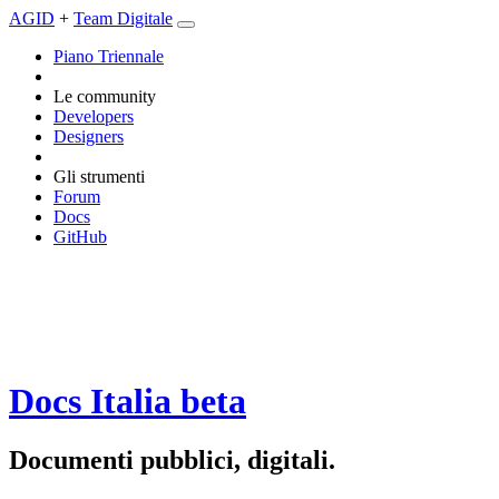
AGID
+
Team Digitale
Piano Triennale
Le community
Developers
Designers
Gli strumenti
Forum
Docs
GitHub
Docs Italia
beta
Documenti pubblici, digitali.