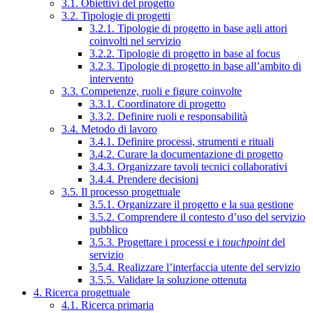
3.1. Obiettivi del progetto
3.2. Tipologie di progetti
3.2.1. Tipologie di progetto in base agli attori
coinvolti nel servizio
3.2.2. Tipologie di progetto in base al focus
3.2.3. Tipologie di progetto in base all’ambito di
intervento
3.3. Competenze, ruoli e figure coinvolte
3.3.1. Coordinatore di progetto
3.3.2. Definire ruoli e responsabilità
3.4. Metodo di lavoro
3.4.1. Definire processi, strumenti e rituali
3.4.2. Curare la documentazione di progetto
3.4.3. Organizzare tavoli tecnici collaborativi
3.4.4. Prendere decisioni
3.5. Il processo progettuale
3.5.1. Organizzare il progetto e la sua gestione
3.5.2. Comprendere il contesto d’uso del servizio
pubblico
3.5.3. Progettare i processi e i
touchpoint
del
servizio
3.5.4. Realizzare l’interfaccia utente del servizio
3.5.5. Validare la soluzione ottenuta
4. Ricerca progettuale
4.1. Ricerca primaria