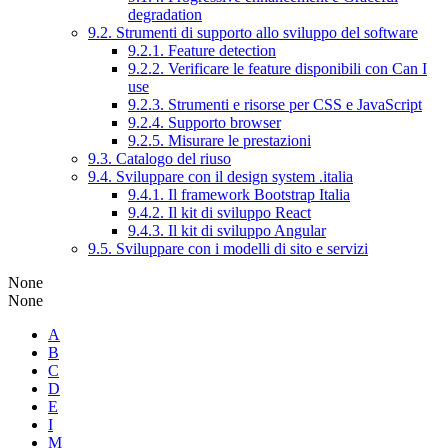
degradation
9.2. Strumenti di supporto allo sviluppo del software
9.2.1. Feature detection
9.2.2. Verificare le feature disponibili con Can I
use
9.2.3. Strumenti e risorse per CSS e JavaScript
9.2.4. Supporto browser
9.2.5. Misurare le prestazioni
9.3. Catalogo del riuso
9.4. Sviluppare con il design system .italia
9.4.1. Il framework Bootstrap Italia
9.4.2. Il kit di sviluppo React
9.4.3. Il kit di sviluppo Angular
9.5. Sviluppare con i modelli di sito e servizi
None
None
A
B
C
D
E
I
M