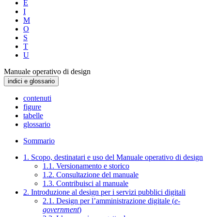
E
I
M
O
S
T
U
Manuale operativo di design
indici e glossario
contenuti
figure
tabelle
glossario
Sommario
1. Scopo, destinatari e uso del Manuale operativo di design
1.1. Versionamento e storico
1.2. Consultazione del manuale
1.3. Contribuisci al manuale
2. Introduzione al design per i servizi pubblici digitali
2.1. Design per l’amministrazione digitale (
e-
government
)