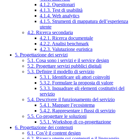
4.1.2. Questionari
4.1.3. Test di usabilità
4.1.4. Web analytics
4.1.5. Strumenti di mappatura dell’esperienza
utente
4.2. Ricerca secondaria
4.2.1. Ricerca documentale
4.2.2. Analisi benchmark
4.2.3. Valutazione euristica
5. Progettazione dei servizi
5.1. Cosa sono i servizi e il service design
5.2. Progettare servizi pubblici digitali
5.3. Definire il modello di servizio
5.3.1. Identificare gli attori coinvolti
5.3.2. Formulare la proposta di valore
5.3.3. Inquadrare gli elementi costitutivi del
servizio
5.4. Descrivere il funzionamento del servizio
5.4.1. Mappare l’ecosistema
5.4.2. Rappresentare i flussi di servizio
5.5. Co-progettare le soluzioni
5.5.1. Workshop di co-progettazione
6. Progettazione dei contenuti
6.1. Cos’è il content design
6.2. Ricerca utente sui contenuti e il linguaggio