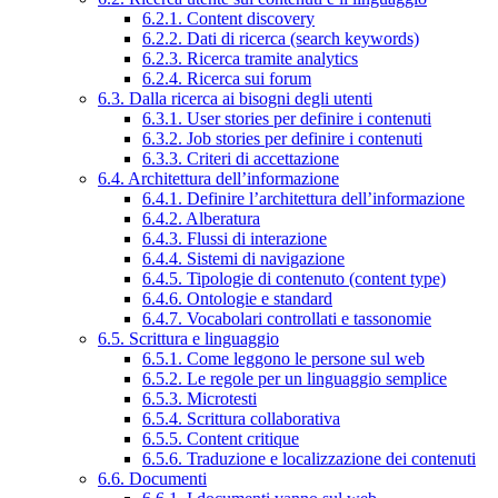
6.2.1. Content discovery
6.2.2. Dati di ricerca (search keywords)
6.2.3. Ricerca tramite analytics
6.2.4. Ricerca sui forum
6.3. Dalla ricerca ai bisogni degli utenti
6.3.1. User stories per definire i contenuti
6.3.2. Job stories per definire i contenuti
6.3.3. Criteri di accettazione
6.4. Architettura dell’informazione
6.4.1. Definire l’architettura dell’informazione
6.4.2. Alberatura
6.4.3. Flussi di interazione
6.4.4. Sistemi di navigazione
6.4.5. Tipologie di contenuto (content type)
6.4.6. Ontologie e standard
6.4.7. Vocabolari controllati e tassonomie
6.5. Scrittura e linguaggio
6.5.1. Come leggono le persone sul web
6.5.2. Le regole per un linguaggio semplice
6.5.3. Microtesti
6.5.4. Scrittura collaborativa
6.5.5. Content critique
6.5.6. Traduzione e localizzazione dei contenuti
6.6. Documenti