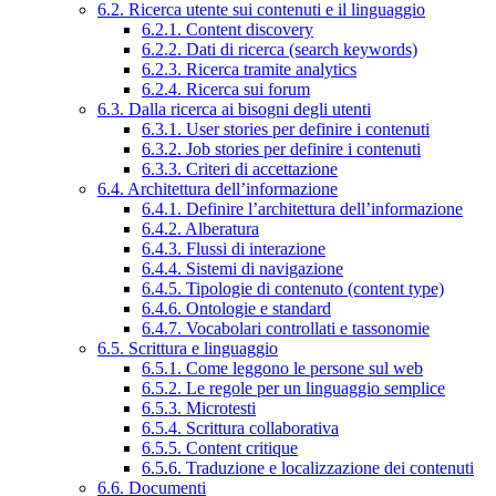
6.2. Ricerca utente sui contenuti e il linguaggio
6.2.1. Content discovery
6.2.2. Dati di ricerca (search keywords)
6.2.3. Ricerca tramite analytics
6.2.4. Ricerca sui forum
6.3. Dalla ricerca ai bisogni degli utenti
6.3.1. User stories per definire i contenuti
6.3.2. Job stories per definire i contenuti
6.3.3. Criteri di accettazione
6.4. Architettura dell’informazione
6.4.1. Definire l’architettura dell’informazione
6.4.2. Alberatura
6.4.3. Flussi di interazione
6.4.4. Sistemi di navigazione
6.4.5. Tipologie di contenuto (content type)
6.4.6. Ontologie e standard
6.4.7. Vocabolari controllati e tassonomie
6.5. Scrittura e linguaggio
6.5.1. Come leggono le persone sul web
6.5.2. Le regole per un linguaggio semplice
6.5.3. Microtesti
6.5.4. Scrittura collaborativa
6.5.5. Content critique
6.5.6. Traduzione e localizzazione dei contenuti
6.6. Documenti