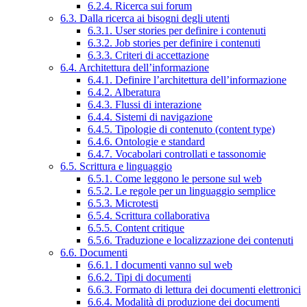
6.2.4. Ricerca sui forum
6.3. Dalla ricerca ai bisogni degli utenti
6.3.1. User stories per definire i contenuti
6.3.2. Job stories per definire i contenuti
6.3.3. Criteri di accettazione
6.4. Architettura dell’informazione
6.4.1. Definire l’architettura dell’informazione
6.4.2. Alberatura
6.4.3. Flussi di interazione
6.4.4. Sistemi di navigazione
6.4.5. Tipologie di contenuto (content type)
6.4.6. Ontologie e standard
6.4.7. Vocabolari controllati e tassonomie
6.5. Scrittura e linguaggio
6.5.1. Come leggono le persone sul web
6.5.2. Le regole per un linguaggio semplice
6.5.3. Microtesti
6.5.4. Scrittura collaborativa
6.5.5. Content critique
6.5.6. Traduzione e localizzazione dei contenuti
6.6. Documenti
6.6.1. I documenti vanno sul web
6.6.2. Tipi di documenti
6.6.3. Formato di lettura dei documenti elettronici
6.6.4. Modalità di produzione dei documenti