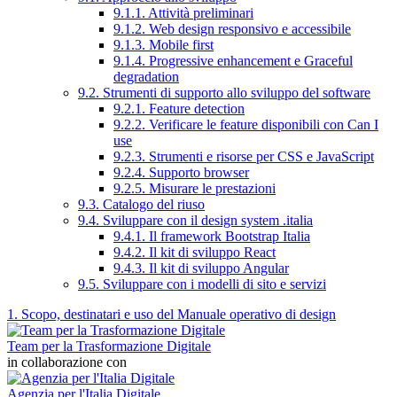
9.1.1. Attività preliminari
9.1.2. Web design responsivo e accessibile
9.1.3. Mobile first
9.1.4. Progressive enhancement e Graceful
degradation
9.2. Strumenti di supporto allo sviluppo del software
9.2.1. Feature detection
9.2.2. Verificare le feature disponibili con Can I
use
9.2.3. Strumenti e risorse per CSS e JavaScript
9.2.4. Supporto browser
9.2.5. Misurare le prestazioni
9.3. Catalogo del riuso
9.4. Sviluppare con il design system .italia
9.4.1. Il framework Bootstrap Italia
9.4.2. Il kit di sviluppo React
9.4.3. Il kit di sviluppo Angular
9.5. Sviluppare con i modelli di sito e servizi
1. Scopo, destinatari e uso del Manuale operativo di design
Team per la Trasformazione Digitale
in collaborazione con
Agenzia per l'Italia Digitale