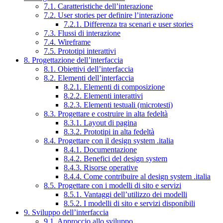
7.1. Caratteristiche dell’interazione
7.2. User stories per definire l’interazione
7.2.1. Differenza tra scenari e user stories
7.3. Flussi di interazione
7.4. Wireframe
7.5. Prototipi interattivi
8. Progettazione dell’interfaccia
8.1. Obiettivi dell’interfaccia
8.2. Elementi dell’interfaccia
8.2.1. Elementi di composizione
8.2.2. Elementi interattivi
8.2.3. Elementi testuali (microtesti)
8.3. Progettare e costruire in alta fedeltà
8.3.1. Layout di pagina
8.3.2. Prototipi in alta fedeltà
8.4. Progettare con il design system .italia
8.4.1. Documentazione
8.4.2. Benefici del design system
8.4.3. Risorse operative
8.4.4. Come contribuire al design system .italia
8.5. Progettare con i modelli di sito e servizi
8.5.1. Vantaggi dell’utilizzo dei modelli
8.5.2. I modelli di sito e servizi disponibili
9. Sviluppo dell’interfaccia
9.1. Approccio allo sviluppo