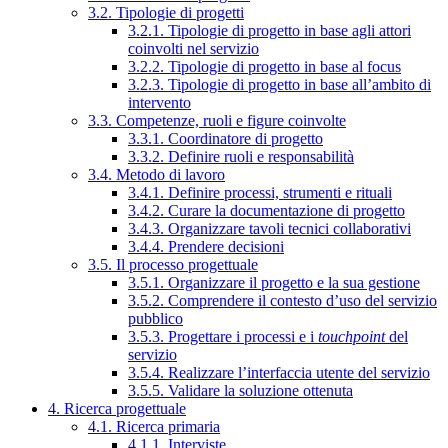
3.2. Tipologie di progetti
3.2.1. Tipologie di progetto in base agli attori
coinvolti nel servizio
3.2.2. Tipologie di progetto in base al focus
3.2.3. Tipologie di progetto in base all’ambito di
intervento
3.3. Competenze, ruoli e figure coinvolte
3.3.1. Coordinatore di progetto
3.3.2. Definire ruoli e responsabilità
3.4. Metodo di lavoro
3.4.1. Definire processi, strumenti e rituali
3.4.2. Curare la documentazione di progetto
3.4.3. Organizzare tavoli tecnici collaborativi
3.4.4. Prendere decisioni
3.5. Il processo progettuale
3.5.1. Organizzare il progetto e la sua gestione
3.5.2. Comprendere il contesto d’uso del servizio
pubblico
3.5.3. Progettare i processi e i
touchpoint
del
servizio
3.5.4. Realizzare l’interfaccia utente del servizio
3.5.5. Validare la soluzione ottenuta
4. Ricerca progettuale
4.1. Ricerca primaria
4.1.1. Interviste