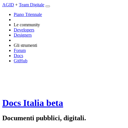
AGID
+
Team Digitale
Piano Triennale
Le community
Developers
Designers
Gli strumenti
Forum
Docs
GitHub
Docs Italia
beta
Documenti pubblici, digitali.