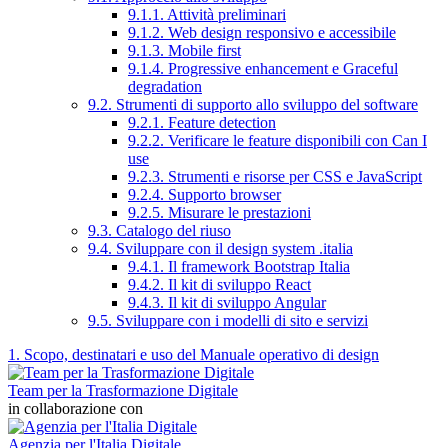
9.1.1. Attività preliminari
9.1.2. Web design responsivo e accessibile
9.1.3. Mobile first
9.1.4. Progressive enhancement e Graceful
degradation
9.2. Strumenti di supporto allo sviluppo del software
9.2.1. Feature detection
9.2.2. Verificare le feature disponibili con Can I
use
9.2.3. Strumenti e risorse per CSS e JavaScript
9.2.4. Supporto browser
9.2.5. Misurare le prestazioni
9.3. Catalogo del riuso
9.4. Sviluppare con il design system .italia
9.4.1. Il framework Bootstrap Italia
9.4.2. Il kit di sviluppo React
9.4.3. Il kit di sviluppo Angular
9.5. Sviluppare con i modelli di sito e servizi
1. Scopo, destinatari e uso del Manuale operativo di design
Team per la Trasformazione Digitale
in collaborazione con
Agenzia per l'Italia Digitale