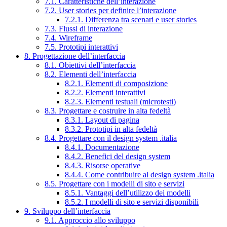
7.1. Caratteristiche dell’interazione
7.2. User stories per definire l’interazione
7.2.1. Differenza tra scenari e user stories
7.3. Flussi di interazione
7.4. Wireframe
7.5. Prototipi interattivi
8. Progettazione dell’interfaccia
8.1. Obiettivi dell’interfaccia
8.2. Elementi dell’interfaccia
8.2.1. Elementi di composizione
8.2.2. Elementi interattivi
8.2.3. Elementi testuali (microtesti)
8.3. Progettare e costruire in alta fedeltà
8.3.1. Layout di pagina
8.3.2. Prototipi in alta fedeltà
8.4. Progettare con il design system .italia
8.4.1. Documentazione
8.4.2. Benefici del design system
8.4.3. Risorse operative
8.4.4. Come contribuire al design system .italia
8.5. Progettare con i modelli di sito e servizi
8.5.1. Vantaggi dell’utilizzo dei modelli
8.5.2. I modelli di sito e servizi disponibili
9. Sviluppo dell’interfaccia
9.1. Approccio allo sviluppo