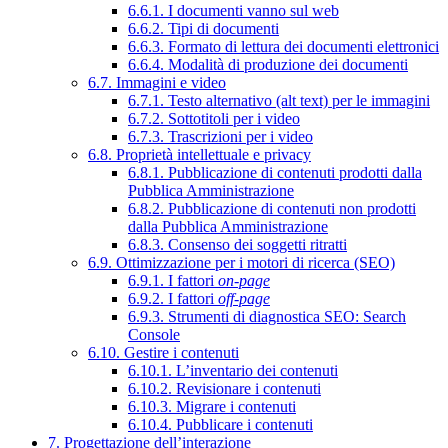
6.6.1. I documenti vanno sul web
6.6.2. Tipi di documenti
6.6.3. Formato di lettura dei documenti elettronici
6.6.4. Modalità di produzione dei documenti
6.7. Immagini e video
6.7.1. Testo alternativo (alt text) per le immagini
6.7.2. Sottotitoli per i video
6.7.3. Trascrizioni per i video
6.8. Proprietà intellettuale e privacy
6.8.1. Pubblicazione di contenuti prodotti dalla
Pubblica Amministrazione
6.8.2. Pubblicazione di contenuti non prodotti
dalla Pubblica Amministrazione
6.8.3. Consenso dei soggetti ritratti
6.9. Ottimizzazione per i motori di ricerca (SEO)
6.9.1. I fattori
on-page
6.9.2. I fattori
off-page
6.9.3. Strumenti di diagnostica SEO: Search
Console
6.10. Gestire i contenuti
6.10.1. L’inventario dei contenuti
6.10.2. Revisionare i contenuti
6.10.3. Migrare i contenuti
6.10.4. Pubblicare i contenuti
7. Progettazione dell’interazione