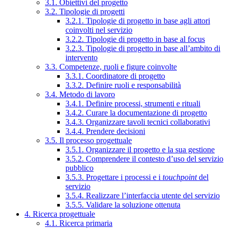
3.1. Obiettivi del progetto
3.2. Tipologie di progetti
3.2.1. Tipologie di progetto in base agli attori
coinvolti nel servizio
3.2.2. Tipologie di progetto in base al focus
3.2.3. Tipologie di progetto in base all’ambito di
intervento
3.3. Competenze, ruoli e figure coinvolte
3.3.1. Coordinatore di progetto
3.3.2. Definire ruoli e responsabilità
3.4. Metodo di lavoro
3.4.1. Definire processi, strumenti e rituali
3.4.2. Curare la documentazione di progetto
3.4.3. Organizzare tavoli tecnici collaborativi
3.4.4. Prendere decisioni
3.5. Il processo progettuale
3.5.1. Organizzare il progetto e la sua gestione
3.5.2. Comprendere il contesto d’uso del servizio
pubblico
3.5.3. Progettare i processi e i
touchpoint
del
servizio
3.5.4. Realizzare l’interfaccia utente del servizio
3.5.5. Validare la soluzione ottenuta
4. Ricerca progettuale
4.1. Ricerca primaria