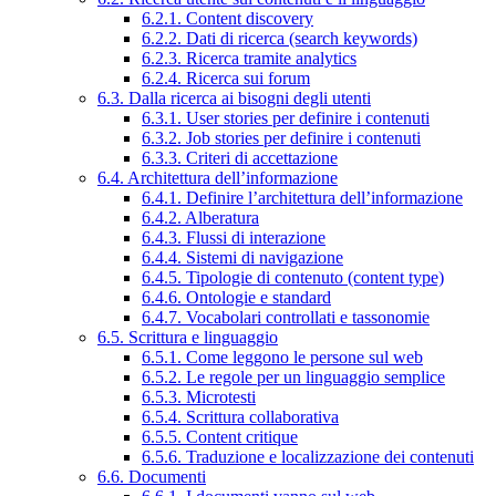
6.2.1. Content discovery
6.2.2. Dati di ricerca (search keywords)
6.2.3. Ricerca tramite analytics
6.2.4. Ricerca sui forum
6.3. Dalla ricerca ai bisogni degli utenti
6.3.1. User stories per definire i contenuti
6.3.2. Job stories per definire i contenuti
6.3.3. Criteri di accettazione
6.4. Architettura dell’informazione
6.4.1. Definire l’architettura dell’informazione
6.4.2. Alberatura
6.4.3. Flussi di interazione
6.4.4. Sistemi di navigazione
6.4.5. Tipologie di contenuto (content type)
6.4.6. Ontologie e standard
6.4.7. Vocabolari controllati e tassonomie
6.5. Scrittura e linguaggio
6.5.1. Come leggono le persone sul web
6.5.2. Le regole per un linguaggio semplice
6.5.3. Microtesti
6.5.4. Scrittura collaborativa
6.5.5. Content critique
6.5.6. Traduzione e localizzazione dei contenuti
6.6. Documenti