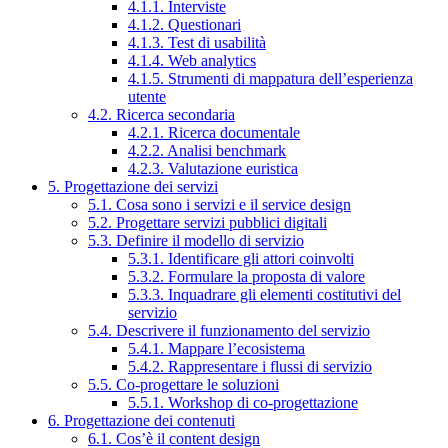
4.1.1. Interviste
4.1.2. Questionari
4.1.3. Test di usabilità
4.1.4. Web analytics
4.1.5. Strumenti di mappatura dell’esperienza
utente
4.2. Ricerca secondaria
4.2.1. Ricerca documentale
4.2.2. Analisi benchmark
4.2.3. Valutazione euristica
5. Progettazione dei servizi
5.1. Cosa sono i servizi e il service design
5.2. Progettare servizi pubblici digitali
5.3. Definire il modello di servizio
5.3.1. Identificare gli attori coinvolti
5.3.2. Formulare la proposta di valore
5.3.3. Inquadrare gli elementi costitutivi del
servizio
5.4. Descrivere il funzionamento del servizio
5.4.1. Mappare l’ecosistema
5.4.2. Rappresentare i flussi di servizio
5.5. Co-progettare le soluzioni
5.5.1. Workshop di co-progettazione
6. Progettazione dei contenuti
6.1. Cos’è il content design