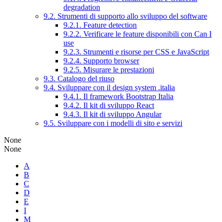
degradation
9.2. Strumenti di supporto allo sviluppo del software
9.2.1. Feature detection
9.2.2. Verificare le feature disponibili con Can I
use
9.2.3. Strumenti e risorse per CSS e JavaScript
9.2.4. Supporto browser
9.2.5. Misurare le prestazioni
9.3. Catalogo del riuso
9.4. Sviluppare con il design system .italia
9.4.1. Il framework Bootstrap Italia
9.4.2. Il kit di sviluppo React
9.4.3. Il kit di sviluppo Angular
9.5. Sviluppare con i modelli di sito e servizi
None
None
A
B
C
D
E
I
M