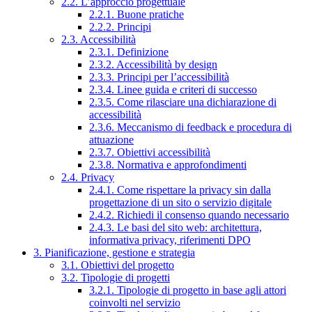
2.2. L’approccio progettuale
2.2.1. Buone pratiche
2.2.2. Principi
2.3. Accessibilità
2.3.1. Definizione
2.3.2. Accessibilità by design
2.3.3. Principi per l’accessibilità
2.3.4. Linee guida e criteri di successo
2.3.5. Come rilasciare una dichiarazione di
accessibilità
2.3.6. Meccanismo di feedback e procedura di
attuazione
2.3.7. Obiettivi accessibilità
2.3.8. Normativa e approfondimenti
2.4. Privacy
2.4.1. Come rispettare la privacy sin dalla
progettazione di un sito o servizio digitale
2.4.2. Richiedi il consenso quando necessario
2.4.3. Le basi del sito web: architettura,
informativa privacy, riferimenti DPO
3. Pianificazione, gestione e strategia
3.1. Obiettivi del progetto
3.2. Tipologie di progetti
3.2.1. Tipologie di progetto in base agli attori
coinvolti nel servizio