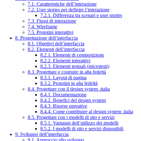
7.1. Caratteristiche dell’interazione
7.2. User stories per definire l’interazione
7.2.1. Differenza tra scenari e user stories
7.3. Flussi di interazione
7.4. Wireframe
7.5. Prototipi interattivi
8. Progettazione dell’interfaccia
8.1. Obiettivi dell’interfaccia
8.2. Elementi dell’interfaccia
8.2.1. Elementi di composizione
8.2.2. Elementi interattivi
8.2.3. Elementi testuali (microtesti)
8.3. Progettare e costruire in alta fedeltà
8.3.1. Layout di pagina
8.3.2. Prototipi in alta fedeltà
8.4. Progettare con il design system .italia
8.4.1. Documentazione
8.4.2. Benefici del design system
8.4.3. Risorse operative
8.4.4. Come contribuire al design system .italia
8.5. Progettare con i modelli di sito e servizi
8.5.1. Vantaggi dell’utilizzo dei modelli
8.5.2. I modelli di sito e servizi disponibili
9. Sviluppo dell’interfaccia
9.1. Approccio allo sviluppo