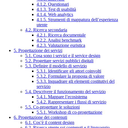
4.1.2. Questionari
4.1.3. Test di usabilità
4.1.4. Web analytics
4.1.5. Strumenti di mappatura dell’esperienza
utente
4.2. Ricerca secondaria
4.2.1. Ricerca documentale
4.2.2. Analisi benchmark
4.2.3. Valutazione euristica
5. Progettazione dei servizi
5.1. Cosa sono i servizi e il service design
5.2. Progettare servizi pubblici digitali
5.3. Definire il modello di servizio
5.3.1. Identificare gli attori coinvolti
5.3.2. Formulare la proposta di valore
5.3.3. Inquadrare gli elementi costitutivi del
servizio
5.4. Descrivere il funzionamento del servizio
5.4.1. Mappare l’ecosistema
5.4.2. Rappresentare i flussi di servizio
5.5. Co-progettare le soluzioni
5.5.1. Workshop di co-progettazione
6. Progettazione dei contenuti
6.1. Cos’è il content design
6.2. Ricerca utente sui contenuti e il linguaggio