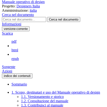
Manuale operativo di design
Progetto:
Designers Italia
Amministrazione:
italia
Cerca nel documento
Cerca nel documento
Informazioni
versione-corrente
Scarica
pdf
html
epub
Sorgente
Azioni
indice dei contenuti
Sommario
1. Scopo, destinatari e uso del Manuale operativo di design
1.1. Versionamento e storico
1.2. Consultazione del manuale
1.3. Contribuisci al manuale