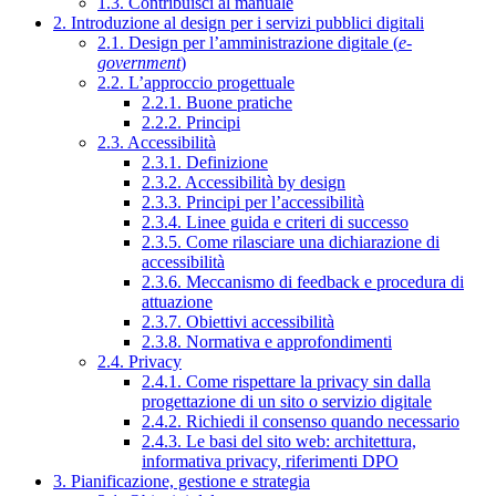
1.3. Contribuisci al manuale
2. Introduzione al design per i servizi pubblici digitali
2.1. Design per l’amministrazione digitale (
e-
government
)
2.2. L’approccio progettuale
2.2.1. Buone pratiche
2.2.2. Principi
2.3. Accessibilità
2.3.1. Definizione
2.3.2. Accessibilità by design
2.3.3. Principi per l’accessibilità
2.3.4. Linee guida e criteri di successo
2.3.5. Come rilasciare una dichiarazione di
accessibilità
2.3.6. Meccanismo di feedback e procedura di
attuazione
2.3.7. Obiettivi accessibilità
2.3.8. Normativa e approfondimenti
2.4. Privacy
2.4.1. Come rispettare la privacy sin dalla
progettazione di un sito o servizio digitale
2.4.2. Richiedi il consenso quando necessario
2.4.3. Le basi del sito web: architettura,
informativa privacy, riferimenti DPO
3. Pianificazione, gestione e strategia