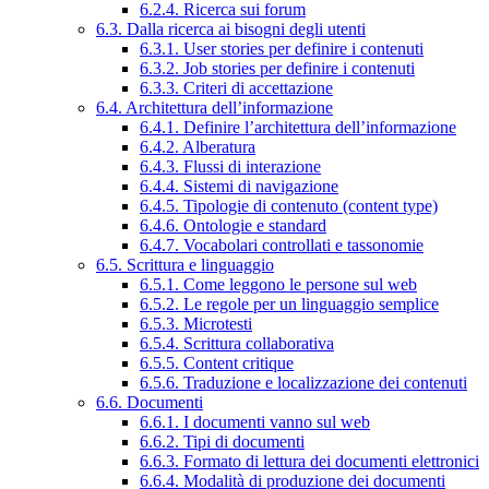
6.2.4. Ricerca sui forum
6.3. Dalla ricerca ai bisogni degli utenti
6.3.1. User stories per definire i contenuti
6.3.2. Job stories per definire i contenuti
6.3.3. Criteri di accettazione
6.4. Architettura dell’informazione
6.4.1. Definire l’architettura dell’informazione
6.4.2. Alberatura
6.4.3. Flussi di interazione
6.4.4. Sistemi di navigazione
6.4.5. Tipologie di contenuto (content type)
6.4.6. Ontologie e standard
6.4.7. Vocabolari controllati e tassonomie
6.5. Scrittura e linguaggio
6.5.1. Come leggono le persone sul web
6.5.2. Le regole per un linguaggio semplice
6.5.3. Microtesti
6.5.4. Scrittura collaborativa
6.5.5. Content critique
6.5.6. Traduzione e localizzazione dei contenuti
6.6. Documenti
6.6.1. I documenti vanno sul web
6.6.2. Tipi di documenti
6.6.3. Formato di lettura dei documenti elettronici
6.6.4. Modalità di produzione dei documenti