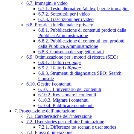
6.7. Immagini e video
6.7.1. Testo alternativo (alt text) per le immagini
6.7.2. Sottotitoli per i video
6.7.3. Trascrizioni per i video
6.8. Proprietà intellettuale e privacy
6.8.1. Pubblicazione di contenuti prodotti dalla
Pubblica Amministrazione
6.8.2. Pubblicazione di contenuti non prodotti
dalla Pubblica Amministrazione
6.8.3. Consenso dei soggetti ritratti
6.9. Ottimizzazione per i motori di ricerca (SEO)
6.9.1. I fattori
on-page
6.9.2. I fattori
off-page
6.9.3. Strumenti di diagnostica SEO: Search
Console
6.10. Gestire i contenuti
6.10.1. L’inventario dei contenuti
6.10.2. Revisionare i contenuti
6.10.3. Migrare i contenuti
6.10.4. Pubblicare i contenuti
7. Progettazione dell’interazione
7.1. Caratteristiche dell’interazione
7.2. User stories per definire l’interazione
7.2.1. Differenza tra scenari e user stories
7.3. Flussi di interazione