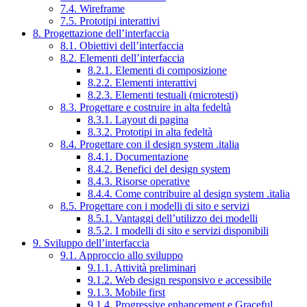
7.4. Wireframe
7.5. Prototipi interattivi
8. Progettazione dell’interfaccia
8.1. Obiettivi dell’interfaccia
8.2. Elementi dell’interfaccia
8.2.1. Elementi di composizione
8.2.2. Elementi interattivi
8.2.3. Elementi testuali (microtesti)
8.3. Progettare e costruire in alta fedeltà
8.3.1. Layout di pagina
8.3.2. Prototipi in alta fedeltà
8.4. Progettare con il design system .italia
8.4.1. Documentazione
8.4.2. Benefici del design system
8.4.3. Risorse operative
8.4.4. Come contribuire al design system .italia
8.5. Progettare con i modelli di sito e servizi
8.5.1. Vantaggi dell’utilizzo dei modelli
8.5.2. I modelli di sito e servizi disponibili
9. Sviluppo dell’interfaccia
9.1. Approccio allo sviluppo
9.1.1. Attività preliminari
9.1.2. Web design responsivo e accessibile
9.1.3. Mobile first
9.1.4. Progressive enhancement e Graceful