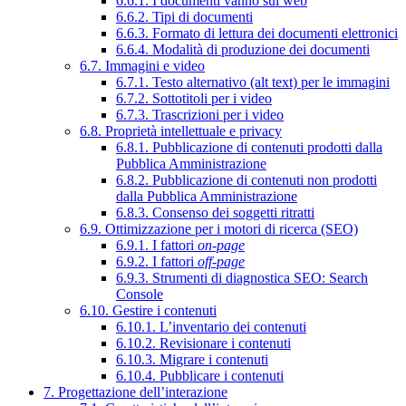
6.6.1. I documenti vanno sul web
6.6.2. Tipi di documenti
6.6.3. Formato di lettura dei documenti elettronici
6.6.4. Modalità di produzione dei documenti
6.7. Immagini e video
6.7.1. Testo alternativo (alt text) per le immagini
6.7.2. Sottotitoli per i video
6.7.3. Trascrizioni per i video
6.8. Proprietà intellettuale e privacy
6.8.1. Pubblicazione di contenuti prodotti dalla
Pubblica Amministrazione
6.8.2. Pubblicazione di contenuti non prodotti
dalla Pubblica Amministrazione
6.8.3. Consenso dei soggetti ritratti
6.9. Ottimizzazione per i motori di ricerca (SEO)
6.9.1. I fattori
on-page
6.9.2. I fattori
off-page
6.9.3. Strumenti di diagnostica SEO: Search
Console
6.10. Gestire i contenuti
6.10.1. L’inventario dei contenuti
6.10.2. Revisionare i contenuti
6.10.3. Migrare i contenuti
6.10.4. Pubblicare i contenuti
7. Progettazione dell’interazione