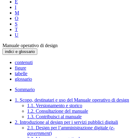
E
I
M
O
S
T
U
Manuale operativo di design
indici e glossario
contenuti
figure
tabelle
glossario
Sommario
1. Scopo, destinatari e uso del Manuale operativo di design
1.1. Versionamento e storico
1.2. Consultazione del manuale
1.3. Contribuisci al manuale
2. Introduzione al design per i servizi pubblici digitali
2.1. Design per l’amministrazione digitale (
e-
government
)