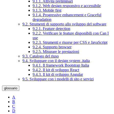
9.1.1. Attività preliminari
9.1.2. Web design responsivo e accessibile
9.1.3. Mobile first
9.1.4. Progressive enhancement e Graceful
degradation
9.2. Strumenti di supporto allo sviluppo del software
9.2.1. Feature detection
9.2.2. Verificare le feature disponibili con Can I
use
9.2.3. Strumenti e risorse per CSS e JavaScript
9.2.4. Supporto browser
9.2.5. Misurare le prestazioni
9.3. Catalogo del riuso
9.4. Sviluppare con il design system .italia
9.4.1. Il framework Bootstrap Italia
9.4.2. Il kit di sviluppo React
9.4.3. Il kit di sviluppo Angular
9.5. Sviluppare con i modelli di sito e servizi
glossario
A
B
C
D