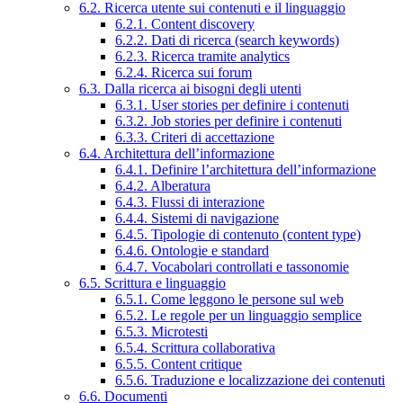
6.2. Ricerca utente sui contenuti e il linguaggio
6.2.1. Content discovery
6.2.2. Dati di ricerca (search keywords)
6.2.3. Ricerca tramite analytics
6.2.4. Ricerca sui forum
6.3. Dalla ricerca ai bisogni degli utenti
6.3.1. User stories per definire i contenuti
6.3.2. Job stories per definire i contenuti
6.3.3. Criteri di accettazione
6.4. Architettura dell’informazione
6.4.1. Definire l’architettura dell’informazione
6.4.2. Alberatura
6.4.3. Flussi di interazione
6.4.4. Sistemi di navigazione
6.4.5. Tipologie di contenuto (content type)
6.4.6. Ontologie e standard
6.4.7. Vocabolari controllati e tassonomie
6.5. Scrittura e linguaggio
6.5.1. Come leggono le persone sul web
6.5.2. Le regole per un linguaggio semplice
6.5.3. Microtesti
6.5.4. Scrittura collaborativa
6.5.5. Content critique
6.5.6. Traduzione e localizzazione dei contenuti
6.6. Documenti