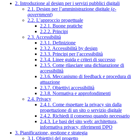
2. Introduzione al design per i servizi pubblici digitali
2.1. Design per l’amministrazione digitale (
e-
government
)
2.2. L’approccio progettuale
2.2.1. Buone pratiche
2.2.2. Principi
2.3. Accessibilità
2.3.1. Definizione
2.3.2. Accessibilità by design
2.3.3. Principi per l’accessibilità
2.3.4. Linee guida e criteri di successo
2.3.5. Come rilasciare una dichiarazione di
accessibilità
2.3.6. Meccanismo di feedback e procedura di
attuazione
2.3.7. Obiettivi accessibilità
2.3.8. Normativa e approfondimenti
2.4. Privacy
2.4.1. Come rispettare la privacy sin dalla
progettazione di un sito o servizio digitale
2.4.2. Richiedi il consenso quando necessario
2.4.3. Le basi del sito web: architettura,
informativa privacy, riferimenti DPO
3. Pianificazione, gestione e strategia
3.1. Obiettivi del progetto