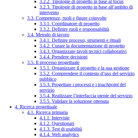
3.2.2. Tipologie di progetto in base al focus
3.2.3. Tipologie di progetto in base all’ambito di
intervento
3.3. Competenze, ruoli e figure coinvolte
3.3.1. Coordinatore di progetto
3.3.2. Definire ruoli e responsabilità
3.4. Metodo di lavoro
3.4.1. Definire processi, strumenti e rituali
3.4.2. Curare la documentazione di progetto
3.4.3. Organizzare tavoli tecnici collaborativi
3.4.4. Prendere decisioni
3.5. Il processo progettuale
3.5.1. Organizzare il progetto e la sua gestione
3.5.2. Comprendere il contesto d’uso del servizio
pubblico
3.5.3. Progettare i processi e i
touchpoint
del
servizio
3.5.4. Realizzare l’interfaccia utente del servizio
3.5.5. Validare la soluzione ottenuta
4. Ricerca progettuale
4.1. Ricerca primaria
4.1.1. Interviste
4.1.2. Questionari
4.1.3. Test di usabilità
4.1.4. Web analytics