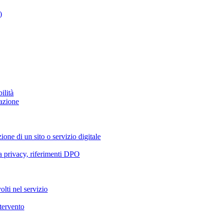
)
ilità
azione
ione di un sito o servizio digitale
va privacy, riferimenti DPO
olti nel servizio
ntervento