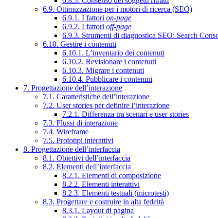
6.8.3. Consenso dei soggetti ritratti
6.9. Ottimizzazione per i motori di ricerca (SEO)
6.9.1. I fattori
on-page
6.9.2. I fattori
off-page
6.9.3. Strumenti di diagnostica SEO: Search Cons
6.10. Gestire i contenuti
6.10.1. L’inventario dei contenuti
6.10.2. Revisionare i contenuti
6.10.3. Migrare i contenuti
6.10.4. Pubblicare i contenuti
7. Progettazione dell’interazione
7.1. Caratteristiche dell’interazione
7.2. User stories per definire l’interazione
7.2.1. Differenza tra scenari e user stories
7.3. Flussi di interazione
7.4. Wireframe
7.5. Prototipi interattivi
8. Progettazione dell’interfaccia
8.1. Obiettivi dell’interfaccia
8.2. Elementi dell’interfaccia
8.2.1. Elementi di composizione
8.2.2. Elementi interattivi
8.2.3. Elementi testuali (microtesti)
8.3. Progettare e costruire in alta fedeltà
8.3.1. Layout di pagina