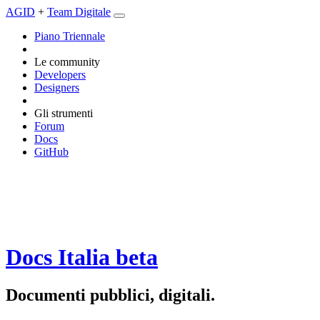
AGID
+
Team Digitale
Piano Triennale
Le community
Developers
Designers
Gli strumenti
Forum
Docs
GitHub
Docs Italia
beta
Documenti pubblici, digitali.