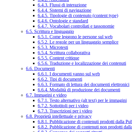
6.4.3. Flussi di interazione
6.4.4. Sistemi di navigazione
6.4.5. Tipologie di contenuto (content type)
6.4.6. Ontologie e standard
6.4.7. Vocabolari controllati e tassonomie
6.5. Scrittura e linguaggio
6.5.1. Come leggono le persone sul web
6.5.2. Le regole per un linguaggio semplice
6.5.3. Microtesti
6.5.4. Scrittura collaborativa
6.5.5. Content critique
6.5.6. Traduzione e localizzazione dei contenuti
6.6. Documenti
6.6.1. I documenti vanno sul web
6.6.2. Tipi di documenti
6.6.3. Formato di lettura dei documenti elettronici
6.6.4. Modalità di produzione dei documenti
6.7. Immagini e video
6.7.1. Testo alternativo (alt text) per le immagini
6.7.2. Sottotitoli per i video
6.7.3. Trascrizioni per i video
6.8. Proprietà intellettuale e privacy
6.8.1. Pubblicazione di contenuti prodotti dalla P
6.8.2. Pubblicazione di contenuti non prodotti dal