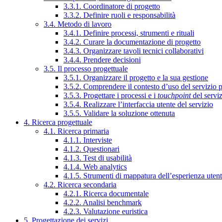
3.3.1. Coordinatore di progetto
3.3.2. Definire ruoli e responsabilità
3.4. Metodo di lavoro
3.4.1. Definire processi, strumenti e rituali
3.4.2. Curare la documentazione di progetto
3.4.3. Organizzare tavoli tecnici collaborativi
3.4.4. Prendere decisioni
3.5. Il processo progettuale
3.5.1. Organizzare il progetto e la sua gestione
3.5.2. Comprendere il contesto d’uso del servizio 
3.5.3. Progettare i processi e i
touchpoint
del servi
3.5.4. Realizzare l’interfaccia utente del servizio
3.5.5. Validare la soluzione ottenuta
4. Ricerca progettuale
4.1. Ricerca primaria
4.1.1. Interviste
4.1.2. Questionari
4.1.3. Test di usabilità
4.1.4. Web analytics
4.1.5. Strumenti di mappatura dell’esperienza uten
4.2. Ricerca secondaria
4.2.1. Ricerca documentale
4.2.2. Analisi benchmark
4.2.3. Valutazione euristica
5. Progettazione dei servizi