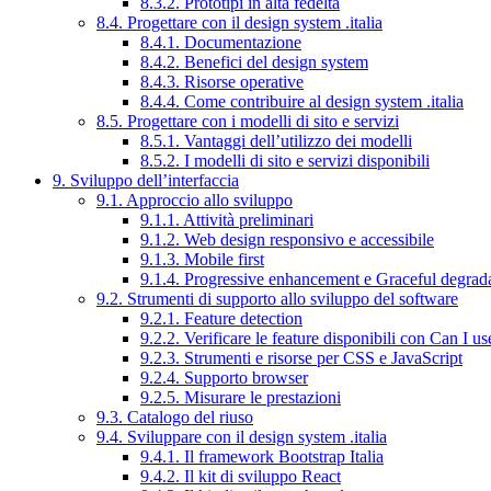
8.3.2. Prototipi in alta fedeltà
8.4. Progettare con il design system .italia
8.4.1. Documentazione
8.4.2. Benefici del design system
8.4.3. Risorse operative
8.4.4. Come contribuire al design system .italia
8.5. Progettare con i modelli di sito e servizi
8.5.1. Vantaggi dell’utilizzo dei modelli
8.5.2. I modelli di sito e servizi disponibili
9. Sviluppo dell’interfaccia
9.1. Approccio allo sviluppo
9.1.1. Attività preliminari
9.1.2. Web design responsivo e accessibile
9.1.3. Mobile first
9.1.4. Progressive enhancement e Graceful degrad
9.2. Strumenti di supporto allo sviluppo del software
9.2.1. Feature detection
9.2.2. Verificare le feature disponibili con Can I us
9.2.3. Strumenti e risorse per CSS e JavaScript
9.2.4. Supporto browser
9.2.5. Misurare le prestazioni
9.3. Catalogo del riuso
9.4. Sviluppare con il design system .italia
9.4.1. Il framework Bootstrap Italia
9.4.2. Il kit di sviluppo React