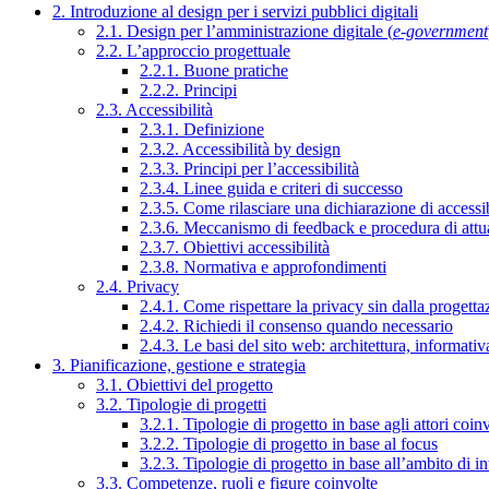
2. Introduzione al design per i servizi pubblici digitali
2.1. Design per l’amministrazione digitale (
e-government
2.2. L’approccio progettuale
2.2.1. Buone pratiche
2.2.2. Principi
2.3. Accessibilità
2.3.1. Definizione
2.3.2. Accessibilità by design
2.3.3. Principi per l’accessibilità
2.3.4. Linee guida e criteri di successo
2.3.5. Come rilasciare una dichiarazione di accessib
2.3.6. Meccanismo di feedback e procedura di attu
2.3.7. Obiettivi accessibilità
2.3.8. Normativa e approfondimenti
2.4. Privacy
2.4.1. Come rispettare la privacy sin dalla progettaz
2.4.2. Richiedi il consenso quando necessario
2.4.3. Le basi del sito web: architettura, informati
3. Pianificazione, gestione e strategia
3.1. Obiettivi del progetto
3.2. Tipologie di progetti
3.2.1. Tipologie di progetto in base agli attori coinv
3.2.2. Tipologie di progetto in base al focus
3.2.3. Tipologie di progetto in base all’ambito di i
3.3. Competenze, ruoli e figure coinvolte