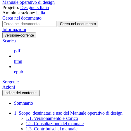
Manuale operativo di design
Progetto:
Designers Italia
Amministrazione:
italia
Cerca nel documento
Cerca nel documento
Informazioni
versione-corrente
Scarica
pdf
html
epub
Sorgente
Azioni
indice dei contenuti
Sommario
1. Scopo, destinatari e uso del Manuale operativo di design
1.1. Versionamento e storico
1.2. Consultazione del manuale
1.3. Contribuisci al manuale