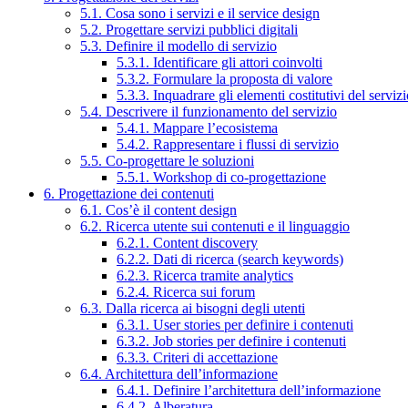
5.1. Cosa sono i servizi e il service design
5.2. Progettare servizi pubblici digitali
5.3. Definire il modello di servizio
5.3.1. Identificare gli attori coinvolti
5.3.2. Formulare la proposta di valore
5.3.3. Inquadrare gli elementi costitutivi del serviz
5.4. Descrivere il funzionamento del servizio
5.4.1. Mappare l’ecosistema
5.4.2. Rappresentare i flussi di servizio
5.5. Co-progettare le soluzioni
5.5.1. Workshop di co-progettazione
6. Progettazione dei contenuti
6.1. Cos’è il content design
6.2. Ricerca utente sui contenuti e il linguaggio
6.2.1. Content discovery
6.2.2. Dati di ricerca (search keywords)
6.2.3. Ricerca tramite analytics
6.2.4. Ricerca sui forum
6.3. Dalla ricerca ai bisogni degli utenti
6.3.1. User stories per definire i contenuti
6.3.2. Job stories per definire i contenuti
6.3.3. Criteri di accettazione
6.4. Architettura dell’informazione
6.4.1. Definire l’architettura dell’informazione
6.4.2. Alberatura