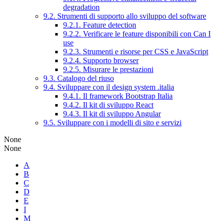
degradation
9.2. Strumenti di supporto allo sviluppo del software
9.2.1. Feature detection
9.2.2. Verificare le feature disponibili con Can I
use
9.2.3. Strumenti e risorse per CSS e JavaScript
9.2.4. Supporto browser
9.2.5. Misurare le prestazioni
9.3. Catalogo del riuso
9.4. Sviluppare con il design system .italia
9.4.1. Il framework Bootstrap Italia
9.4.2. Il kit di sviluppo React
9.4.3. Il kit di sviluppo Angular
9.5. Sviluppare con i modelli di sito e servizi
None
None
A
B
C
D
E
I
M