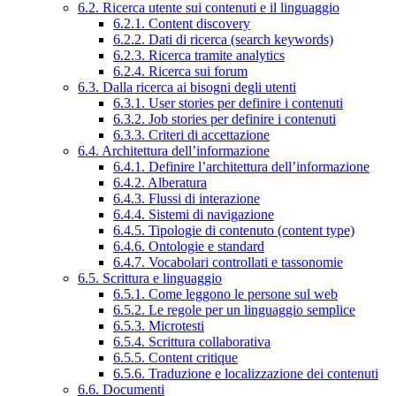
6.2. Ricerca utente sui contenuti e il linguaggio
6.2.1. Content discovery
6.2.2. Dati di ricerca (search keywords)
6.2.3. Ricerca tramite analytics
6.2.4. Ricerca sui forum
6.3. Dalla ricerca ai bisogni degli utenti
6.3.1. User stories per definire i contenuti
6.3.2. Job stories per definire i contenuti
6.3.3. Criteri di accettazione
6.4. Architettura dell’informazione
6.4.1. Definire l’architettura dell’informazione
6.4.2. Alberatura
6.4.3. Flussi di interazione
6.4.4. Sistemi di navigazione
6.4.5. Tipologie di contenuto (content type)
6.4.6. Ontologie e standard
6.4.7. Vocabolari controllati e tassonomie
6.5. Scrittura e linguaggio
6.5.1. Come leggono le persone sul web
6.5.2. Le regole per un linguaggio semplice
6.5.3. Microtesti
6.5.4. Scrittura collaborativa
6.5.5. Content critique
6.5.6. Traduzione e localizzazione dei contenuti
6.6. Documenti