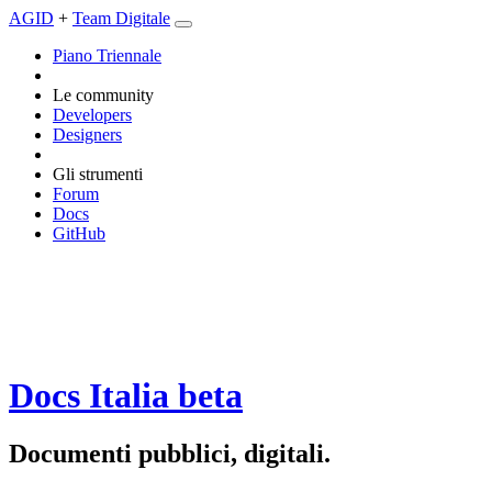
AGID
+
Team Digitale
Piano Triennale
Le community
Developers
Designers
Gli strumenti
Forum
Docs
GitHub
Docs Italia
beta
Documenti pubblici, digitali.