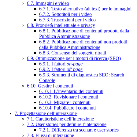
6.7. Immagini e video
6.7.1. Testo alternativo (alt text) per le immagini
6.7.2. Sottotitoli per i video
6.7.3. Trascrizioni per i video
6.8. Proprietà intellettuale e privacy
6.8.1. Pubblicazione di contenuti prodotti dalla
Pubblica Amministrazione
6.8.2. Pubblicazione di contenuti non prodotti
dalla Pubblica Amministrazione
6.8.3. Consenso dei soggetti ritratti
6.9. Ottimizzazione per i motori di ricerca (SEO)
6.9.1. I fattori
on-page
6.9.2. I fattori
off-page
6.9.3. Strumenti di diagnostica SEO: Search
Console
6.10. Gestire i contenuti
6.10.1. L’inventario dei contenuti
6.10.2. Revisionare i contenuti
6.10.3. Migrare i contenuti
6.10.4. Pubblicare i contenuti
7. Progettazione dell’interazione
7.1. Caratteristiche dell’interazione
7.2. User stories per definire l’interazione
7.2.1. Differenza tra scenari e user stories
7.3. Flussi di interazione