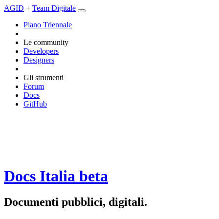
AGID
+
Team Digitale
Piano Triennale
Le community
Developers
Designers
Gli strumenti
Forum
Docs
GitHub
Docs Italia
beta
Documenti pubblici, digitali.