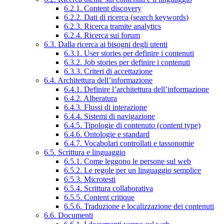
6.2.1. Content discovery
6.2.2. Dati di ricerca (search keywords)
6.2.3. Ricerca tramite analytics
6.2.4. Ricerca sui forum
6.3. Dalla ricerca ai bisogni degli utenti
6.3.1. User stories per definire i contenuti
6.3.2. Job stories per definire i contenuti
6.3.3. Criteri di accettazione
6.4. Architettura dell’informazione
6.4.1. Definire l’architettura dell’informazione
6.4.2. Alberatura
6.4.3. Flussi di interazione
6.4.4. Sistemi di navigazione
6.4.5. Tipologie di contenuto (content type)
6.4.6. Ontologie e standard
6.4.7. Vocabolari controllati e tassonomie
6.5. Scrittura e linguaggio
6.5.1. Come leggono le persone sul web
6.5.2. Le regole per un linguaggio semplice
6.5.3. Microtesti
6.5.4. Scrittura collaborativa
6.5.5. Content critique
6.5.6. Traduzione e localizzazione dei contenuti
6.6. Documenti