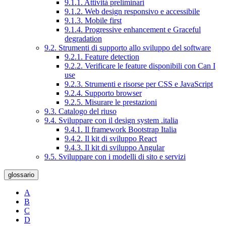
9.1.1. Attività preliminari
9.1.2. Web design responsivo e accessibile
9.1.3. Mobile first
9.1.4. Progressive enhancement e Graceful
degradation
9.2. Strumenti di supporto allo sviluppo del software
9.2.1. Feature detection
9.2.2. Verificare le feature disponibili con Can I
use
9.2.3. Strumenti e risorse per CSS e JavaScript
9.2.4. Supporto browser
9.2.5. Misurare le prestazioni
9.3. Catalogo del riuso
9.4. Sviluppare con il design system .italia
9.4.1. Il framework Bootstrap Italia
9.4.2. Il kit di sviluppo React
9.4.3. Il kit di sviluppo Angular
9.5. Sviluppare con i modelli di sito e servizi
glossario
A
B
C
D