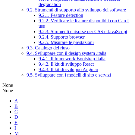
degradation
9.2. Strumenti di supporto allo sviluppo del software
9.2.1. Feature detection
9.2.2. Verificare le feature disponibili con Can I
use
9.2.3. Strumenti e risorse per CSS e JavaScript
9.2.4. Supporto browser
9.2.5. Misurare le prestazioni
9.3. Catalogo del riuso
9.4. Sviluppare con il design system .italia
9.4.1. Il framework Bootstrap Italia
9.4.2. Il kit di sviluppo React
9.4.3. Il kit di sviluppo Angular
9.5. Sviluppare con i modelli di sito e servizi
None
None
A
B
C
D
E
I
M