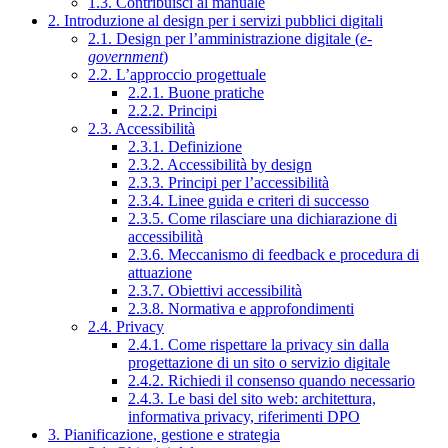
1.3. Contribuisci al manuale
2. Introduzione al design per i servizi pubblici digitali
2.1. Design per l’amministrazione digitale (
e-
government
)
2.2. L’approccio progettuale
2.2.1. Buone pratiche
2.2.2. Principi
2.3. Accessibilità
2.3.1. Definizione
2.3.2. Accessibilità by design
2.3.3. Principi per l’accessibilità
2.3.4. Linee guida e criteri di successo
2.3.5. Come rilasciare una dichiarazione di
accessibilità
2.3.6. Meccanismo di feedback e procedura di
attuazione
2.3.7. Obiettivi accessibilità
2.3.8. Normativa e approfondimenti
2.4. Privacy
2.4.1. Come rispettare la privacy sin dalla
progettazione di un sito o servizio digitale
2.4.2. Richiedi il consenso quando necessario
2.4.3. Le basi del sito web: architettura,
informativa privacy, riferimenti DPO
3. Pianificazione, gestione e strategia