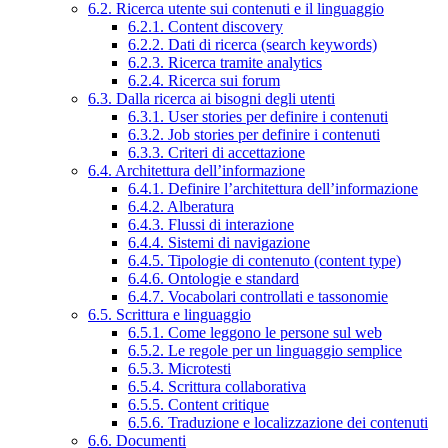
6.2. Ricerca utente sui contenuti e il linguaggio
6.2.1. Content discovery
6.2.2. Dati di ricerca (search keywords)
6.2.3. Ricerca tramite analytics
6.2.4. Ricerca sui forum
6.3. Dalla ricerca ai bisogni degli utenti
6.3.1. User stories per definire i contenuti
6.3.2. Job stories per definire i contenuti
6.3.3. Criteri di accettazione
6.4. Architettura dell’informazione
6.4.1. Definire l’architettura dell’informazione
6.4.2. Alberatura
6.4.3. Flussi di interazione
6.4.4. Sistemi di navigazione
6.4.5. Tipologie di contenuto (content type)
6.4.6. Ontologie e standard
6.4.7. Vocabolari controllati e tassonomie
6.5. Scrittura e linguaggio
6.5.1. Come leggono le persone sul web
6.5.2. Le regole per un linguaggio semplice
6.5.3. Microtesti
6.5.4. Scrittura collaborativa
6.5.5. Content critique
6.5.6. Traduzione e localizzazione dei contenuti
6.6. Documenti