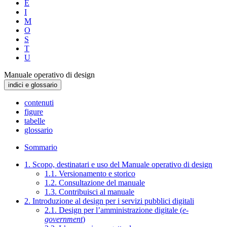
E
I
M
O
S
T
U
Manuale operativo di design
indici e glossario
contenuti
figure
tabelle
glossario
Sommario
1. Scopo, destinatari e uso del Manuale operativo di design
1.1. Versionamento e storico
1.2. Consultazione del manuale
1.3. Contribuisci al manuale
2. Introduzione al design per i servizi pubblici digitali
2.1. Design per l’amministrazione digitale (
e-
government
)