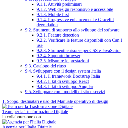
9.1.1. Attività preliminari
9.1.2. Web design responsivo e accessibile
9.1.3. Mobile first
9.1.4. Progressive enhancement e Graceful
degradation
9.2. Strumenti di supporto allo sviluppo del software
9.2.1. Feature detection
9.2.2. Verificare le feature disponibili con Can I
use
9.2.3. Strumenti e risorse per CSS e JavaScript
9.2.4. Supporto browser
9.2.5. Misurare le prestazioni
9.3. Catalogo del riuso
9.4. Sviluppare con il design system .italia
9.4.1. Il framework Bootstrap Italia
9.4.2. Il kit di sviluppo React
9.4.3. Il kit di sviluppo Angular
9.5. Sviluppare con i modelli di sito e servizi
1. Scopo, destinatari e uso del Manuale operativo di design
Team per la Trasformazione Digitale
in collaborazione con
Agenzia per l'Italia Digitale