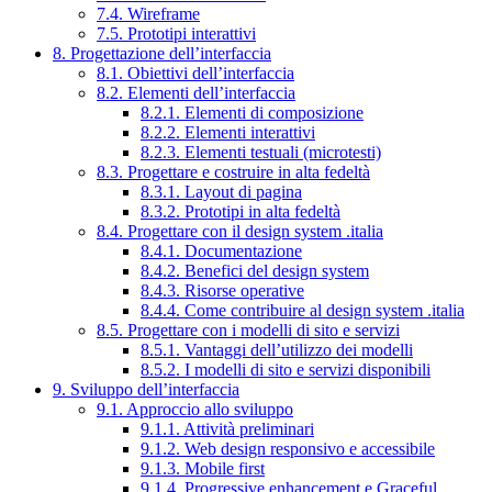
7.4. Wireframe
7.5. Prototipi interattivi
8. Progettazione dell’interfaccia
8.1. Obiettivi dell’interfaccia
8.2. Elementi dell’interfaccia
8.2.1. Elementi di composizione
8.2.2. Elementi interattivi
8.2.3. Elementi testuali (microtesti)
8.3. Progettare e costruire in alta fedeltà
8.3.1. Layout di pagina
8.3.2. Prototipi in alta fedeltà
8.4. Progettare con il design system .italia
8.4.1. Documentazione
8.4.2. Benefici del design system
8.4.3. Risorse operative
8.4.4. Come contribuire al design system .italia
8.5. Progettare con i modelli di sito e servizi
8.5.1. Vantaggi dell’utilizzo dei modelli
8.5.2. I modelli di sito e servizi disponibili
9. Sviluppo dell’interfaccia
9.1. Approccio allo sviluppo
9.1.1. Attività preliminari
9.1.2. Web design responsivo e accessibile
9.1.3. Mobile first
9.1.4. Progressive enhancement e Graceful