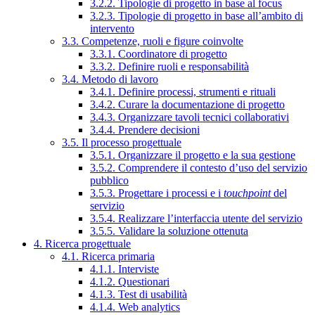
3.2.2. Tipologie di progetto in base al focus
3.2.3. Tipologie di progetto in base all’ambito di
intervento
3.3. Competenze, ruoli e figure coinvolte
3.3.1. Coordinatore di progetto
3.3.2. Definire ruoli e responsabilità
3.4. Metodo di lavoro
3.4.1. Definire processi, strumenti e rituali
3.4.2. Curare la documentazione di progetto
3.4.3. Organizzare tavoli tecnici collaborativi
3.4.4. Prendere decisioni
3.5. Il processo progettuale
3.5.1. Organizzare il progetto e la sua gestione
3.5.2. Comprendere il contesto d’uso del servizio
pubblico
3.5.3. Progettare i processi e i
touchpoint
del
servizio
3.5.4. Realizzare l’interfaccia utente del servizio
3.5.5. Validare la soluzione ottenuta
4. Ricerca progettuale
4.1. Ricerca primaria
4.1.1. Interviste
4.1.2. Questionari
4.1.3. Test di usabilità
4.1.4. Web analytics