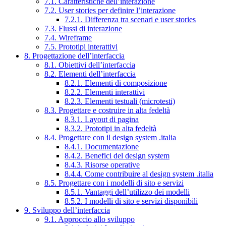
7.1. Caratteristiche dell’interazione
7.2. User stories per definire l’interazione
7.2.1. Differenza tra scenari e user stories
7.3. Flussi di interazione
7.4. Wireframe
7.5. Prototipi interattivi
8. Progettazione dell’interfaccia
8.1. Obiettivi dell’interfaccia
8.2. Elementi dell’interfaccia
8.2.1. Elementi di composizione
8.2.2. Elementi interattivi
8.2.3. Elementi testuali (microtesti)
8.3. Progettare e costruire in alta fedeltà
8.3.1. Layout di pagina
8.3.2. Prototipi in alta fedeltà
8.4. Progettare con il design system .italia
8.4.1. Documentazione
8.4.2. Benefici del design system
8.4.3. Risorse operative
8.4.4. Come contribuire al design system .italia
8.5. Progettare con i modelli di sito e servizi
8.5.1. Vantaggi dell’utilizzo dei modelli
8.5.2. I modelli di sito e servizi disponibili
9. Sviluppo dell’interfaccia
9.1. Approccio allo sviluppo