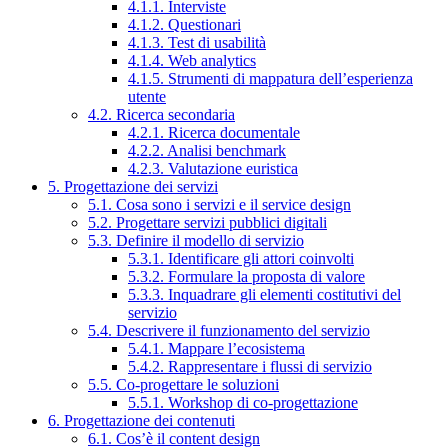
4.1.1. Interviste
4.1.2. Questionari
4.1.3. Test di usabilità
4.1.4. Web analytics
4.1.5. Strumenti di mappatura dell’esperienza
utente
4.2. Ricerca secondaria
4.2.1. Ricerca documentale
4.2.2. Analisi benchmark
4.2.3. Valutazione euristica
5. Progettazione dei servizi
5.1. Cosa sono i servizi e il service design
5.2. Progettare servizi pubblici digitali
5.3. Definire il modello di servizio
5.3.1. Identificare gli attori coinvolti
5.3.2. Formulare la proposta di valore
5.3.3. Inquadrare gli elementi costitutivi del
servizio
5.4. Descrivere il funzionamento del servizio
5.4.1. Mappare l’ecosistema
5.4.2. Rappresentare i flussi di servizio
5.5. Co-progettare le soluzioni
5.5.1. Workshop di co-progettazione
6. Progettazione dei contenuti
6.1. Cos’è il content design