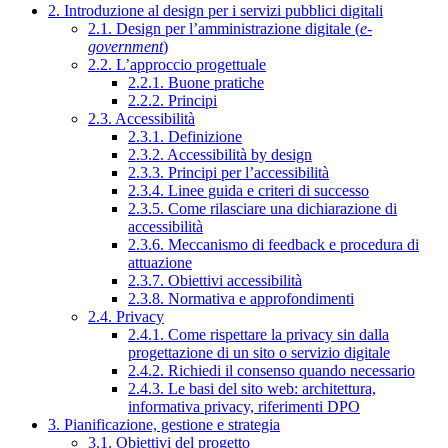
2. Introduzione al design per i servizi pubblici digitali
2.1. Design per l’amministrazione digitale (
e-
government
)
2.2. L’approccio progettuale
2.2.1. Buone pratiche
2.2.2. Principi
2.3. Accessibilità
2.3.1. Definizione
2.3.2. Accessibilità by design
2.3.3. Principi per l’accessibilità
2.3.4. Linee guida e criteri di successo
2.3.5. Come rilasciare una dichiarazione di
accessibilità
2.3.6. Meccanismo di feedback e procedura di
attuazione
2.3.7. Obiettivi accessibilità
2.3.8. Normativa e approfondimenti
2.4. Privacy
2.4.1. Come rispettare la privacy sin dalla
progettazione di un sito o servizio digitale
2.4.2. Richiedi il consenso quando necessario
2.4.3. Le basi del sito web: architettura,
informativa privacy, riferimenti DPO
3. Pianificazione, gestione e strategia
3.1. Obiettivi del progetto