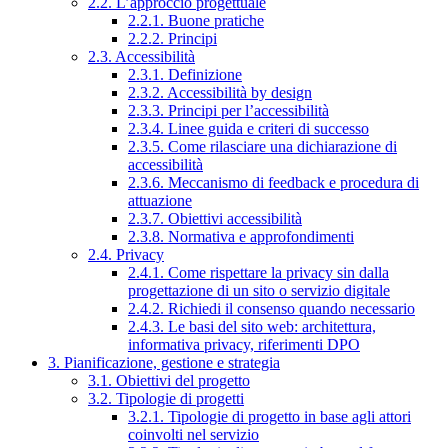
2.2. L’approccio progettuale
2.2.1. Buone pratiche
2.2.2. Principi
2.3. Accessibilità
2.3.1. Definizione
2.3.2. Accessibilità by design
2.3.3. Principi per l’accessibilità
2.3.4. Linee guida e criteri di successo
2.3.5. Come rilasciare una dichiarazione di
accessibilità
2.3.6. Meccanismo di feedback e procedura di
attuazione
2.3.7. Obiettivi accessibilità
2.3.8. Normativa e approfondimenti
2.4. Privacy
2.4.1. Come rispettare la privacy sin dalla
progettazione di un sito o servizio digitale
2.4.2. Richiedi il consenso quando necessario
2.4.3. Le basi del sito web: architettura,
informativa privacy, riferimenti DPO
3. Pianificazione, gestione e strategia
3.1. Obiettivi del progetto
3.2. Tipologie di progetti
3.2.1. Tipologie di progetto in base agli attori
coinvolti nel servizio