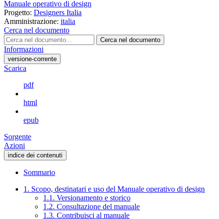
Manuale operativo di design
Progetto:
Designers Italia
Amministrazione:
italia
Cerca nel documento
Cerca nel documento
Informazioni
versione-corrente
Scarica
pdf
html
epub
Sorgente
Azioni
indice dei contenuti
Sommario
1. Scopo, destinatari e uso del Manuale operativo di design
1.1. Versionamento e storico
1.2. Consultazione del manuale
1.3. Contribuisci al manuale