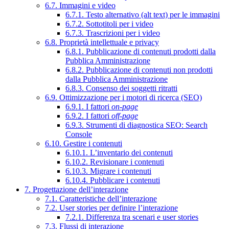
6.7. Immagini e video
6.7.1. Testo alternativo (alt text) per le immagini
6.7.2. Sottotitoli per i video
6.7.3. Trascrizioni per i video
6.8. Proprietà intellettuale e privacy
6.8.1. Pubblicazione di contenuti prodotti dalla
Pubblica Amministrazione
6.8.2. Pubblicazione di contenuti non prodotti
dalla Pubblica Amministrazione
6.8.3. Consenso dei soggetti ritratti
6.9. Ottimizzazione per i motori di ricerca (SEO)
6.9.1. I fattori
on-page
6.9.2. I fattori
off-page
6.9.3. Strumenti di diagnostica SEO: Search
Console
6.10. Gestire i contenuti
6.10.1. L’inventario dei contenuti
6.10.2. Revisionare i contenuti
6.10.3. Migrare i contenuti
6.10.4. Pubblicare i contenuti
7. Progettazione dell’interazione
7.1. Caratteristiche dell’interazione
7.2. User stories per definire l’interazione
7.2.1. Differenza tra scenari e user stories
7.3. Flussi di interazione