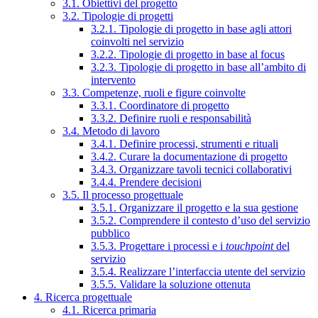
3.1. Obiettivi del progetto
3.2. Tipologie di progetti
3.2.1. Tipologie di progetto in base agli attori
coinvolti nel servizio
3.2.2. Tipologie di progetto in base al focus
3.2.3. Tipologie di progetto in base all’ambito di
intervento
3.3. Competenze, ruoli e figure coinvolte
3.3.1. Coordinatore di progetto
3.3.2. Definire ruoli e responsabilità
3.4. Metodo di lavoro
3.4.1. Definire processi, strumenti e rituali
3.4.2. Curare la documentazione di progetto
3.4.3. Organizzare tavoli tecnici collaborativi
3.4.4. Prendere decisioni
3.5. Il processo progettuale
3.5.1. Organizzare il progetto e la sua gestione
3.5.2. Comprendere il contesto d’uso del servizio
pubblico
3.5.3. Progettare i processi e i
touchpoint
del
servizio
3.5.4. Realizzare l’interfaccia utente del servizio
3.5.5. Validare la soluzione ottenuta
4. Ricerca progettuale
4.1. Ricerca primaria