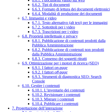
6.6.1. I documenti vanno sul web
6.6.2. Tipi di documenti
6.6.3. Formato di lettura dei documenti elettronici
6.6.4. Modalità di produzione dei documenti
6.7. Immagini e video
6.7.1. Testo alternativo (alt text) per le immagini
6.7.2. Sottotitoli per i video
6.7.3. Trascrizioni per i video
6.8. Proprietà intellettuale e privacy
6.8.1. Pubblicazione di contenuti prodotti dalla
Pubblica Amministrazione
6.8.2. Pubblicazione di contenuti non prodotti
dalla Pubblica Amministrazione
6.8.3. Consenso dei soggetti ritratti
6.9. Ottimizzazione per i motori di ricerca (SEO)
6.9.1. I fattori
on-page
6.9.2. I fattori
off-page
6.9.3. Strumenti di diagnostica SEO: Search
Console
6.10. Gestire i contenuti
6.10.1. L’inventario dei contenuti
6.10.2. Revisionare i contenuti
6.10.3. Migrare i contenuti
6.10.4. Pubblicare i contenuti
7. Progettazione dell’interazione