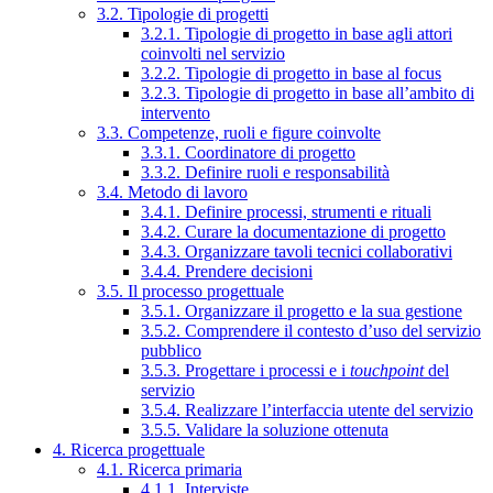
3.2. Tipologie di progetti
3.2.1. Tipologie di progetto in base agli attori
coinvolti nel servizio
3.2.2. Tipologie di progetto in base al focus
3.2.3. Tipologie di progetto in base all’ambito di
intervento
3.3. Competenze, ruoli e figure coinvolte
3.3.1. Coordinatore di progetto
3.3.2. Definire ruoli e responsabilità
3.4. Metodo di lavoro
3.4.1. Definire processi, strumenti e rituali
3.4.2. Curare la documentazione di progetto
3.4.3. Organizzare tavoli tecnici collaborativi
3.4.4. Prendere decisioni
3.5. Il processo progettuale
3.5.1. Organizzare il progetto e la sua gestione
3.5.2. Comprendere il contesto d’uso del servizio
pubblico
3.5.3. Progettare i processi e i
touchpoint
del
servizio
3.5.4. Realizzare l’interfaccia utente del servizio
3.5.5. Validare la soluzione ottenuta
4. Ricerca progettuale
4.1. Ricerca primaria
4.1.1. Interviste