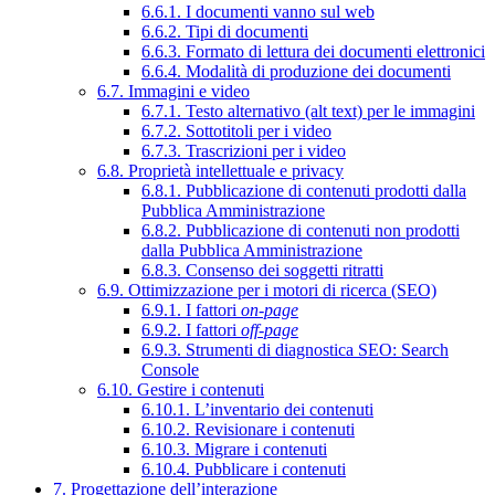
6.6.1. I documenti vanno sul web
6.6.2. Tipi di documenti
6.6.3. Formato di lettura dei documenti elettronici
6.6.4. Modalità di produzione dei documenti
6.7. Immagini e video
6.7.1. Testo alternativo (alt text) per le immagini
6.7.2. Sottotitoli per i video
6.7.3. Trascrizioni per i video
6.8. Proprietà intellettuale e privacy
6.8.1. Pubblicazione di contenuti prodotti dalla
Pubblica Amministrazione
6.8.2. Pubblicazione di contenuti non prodotti
dalla Pubblica Amministrazione
6.8.3. Consenso dei soggetti ritratti
6.9. Ottimizzazione per i motori di ricerca (SEO)
6.9.1. I fattori
on-page
6.9.2. I fattori
off-page
6.9.3. Strumenti di diagnostica SEO: Search
Console
6.10. Gestire i contenuti
6.10.1. L’inventario dei contenuti
6.10.2. Revisionare i contenuti
6.10.3. Migrare i contenuti
6.10.4. Pubblicare i contenuti
7. Progettazione dell’interazione