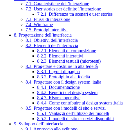
7.1. Caratteristiche dell’interazione
7.2. User stories per definire l’interazione
7.2.1. Differenza tra scenari e user stories
7.3. Flussi di interazione
7.4. Wireframe
7.5. Prototipi interattivi
8. Progettazione dell’interfaccia
8.1. Obiettivi dell’interfaccia
8.2. Elementi dell’interfaccia
8.2.1. Elementi di composizione
8.2.2. Elementi interattivi
8.2.3. Elementi testuali (microtesti)
8.3. Progettare e costruire in alta fedeltà
8.3.1. Layout di pagina
8.3.2. Prototipi in alta fedeltà
8.4. Progettare con il design system .italia
8.4.1. Documentazione
8.4.2. Benefici del design system
8.4.3. Risorse operative
8.4.4. Come contribuire al design system .italia
8.5. Progettare con i modelli di sito e servizi
8.5.1. Vantaggi dell’utilizzo dei modelli
8.5.2. I modelli di sito e servizi disponibili
9. Sviluppo dell’interfaccia
9.1. Approccio allo sviluppo