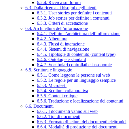
6.2.4. Ricerca sui forum
6.3. Dalla ricerca ai bisogni degli utenti
6.3.1. User stories per definire i contenuti
6.3.2. Job stories per definire i contenuti
6.3.3. Criteri di accettazione
6.4. Architettura dell’informazione
6.4.1. Definire l’architettura dell’informazione
6.4.2. Alberatura
6.4.3. Flussi di interazione
6.4.4. Sistemi di navigazione
6.4.5. Tipologie di contenuto (content type)
6.4.6. Ontologie e standard
6.4.7. Vocabolari controllati e tassonomie
6.5. Scrittura e linguaggio
6.5.1. Come leggono le persone sul web
6.5.2. Le regole per un linguaggio semplice
6.5.3. Microtesti
6.5.4. Scrittura collaborativa
6.5.5. Content critique
6.5.6. Traduzione e localizzazione dei contenuti
6.6. Documenti
6.6.1. I documenti vanno sul web
6.6.2. Tipi di documenti
6.6.3. Formato di lettura dei documenti elettronici
6.6.4. Modalità di produzione dei documenti