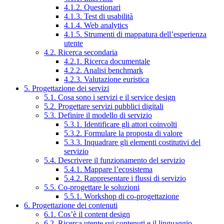
4.1.2. Questionari
4.1.3. Test di usabilità
4.1.4. Web analytics
4.1.5. Strumenti di mappatura dell’esperienza
utente
4.2. Ricerca secondaria
4.2.1. Ricerca documentale
4.2.2. Analisi benchmark
4.2.3. Valutazione euristica
5. Progettazione dei servizi
5.1. Cosa sono i servizi e il service design
5.2. Progettare servizi pubblici digitali
5.3. Definire il modello di servizio
5.3.1. Identificare gli attori coinvolti
5.3.2. Formulare la proposta di valore
5.3.3. Inquadrare gli elementi costitutivi del
servizio
5.4. Descrivere il funzionamento del servizio
5.4.1. Mappare l’ecosistema
5.4.2. Rappresentare i flussi di servizio
5.5. Co-progettare le soluzioni
5.5.1. Workshop di co-progettazione
6. Progettazione dei contenuti
6.1. Cos’è il content design
6.2. Ricerca utente sui contenuti e il linguaggio