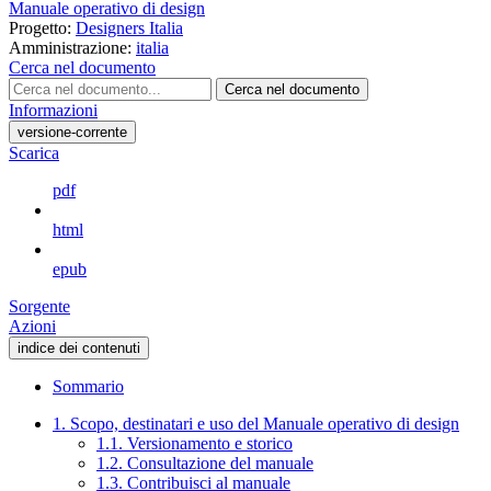
Manuale operativo di design
Progetto:
Designers Italia
Amministrazione:
italia
Cerca nel documento
Cerca nel documento
Informazioni
versione-corrente
Scarica
pdf
html
epub
Sorgente
Azioni
indice dei contenuti
Sommario
1. Scopo, destinatari e uso del Manuale operativo di design
1.1. Versionamento e storico
1.2. Consultazione del manuale
1.3. Contribuisci al manuale