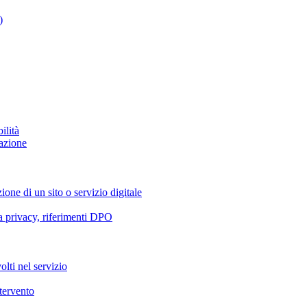
)
ilità
azione
ione di un sito o servizio digitale
va privacy, riferimenti DPO
olti nel servizio
ntervento