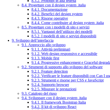
8.3.2. Prototipi in alta fedeltà
8.4. Progettare con il design system .italia
8.4.1. Documentazione
8.4.2. Benefici del design system
8.4.3. Risorse operative
8.4.4. Come contribuire al design system .italia
8.5. Progettare con i modelli di sito e servizi
8.5.1. Vantaggi dell’utilizzo dei modelli
8.5.2. I modelli di sito e servizi disponibili
9. Sviluppo dell’interfaccia
9.1. Approccio allo sviluppo
9.1.1. Attività preliminari
9.1.2. Web design responsivo e accessibile
9.1.3. Mobile first
9.1.4. Progressive enhancement e Graceful degrad
9.2. Strumenti di supporto allo sviluppo del software
9.2.1. Feature detection
9.2.2. Verificare le feature disponibili con Can I us
9.2.3. Strumenti e risorse per CSS e JavaScript
9.2.4. Supporto browser
9.2.5. Misurare le prestazioni
9.3. Catalogo del riuso
9.4. Sviluppare con il design system .italia
9.4.1. Il framework Bootstrap Italia
9.4.2. Il kit di sviluppo React