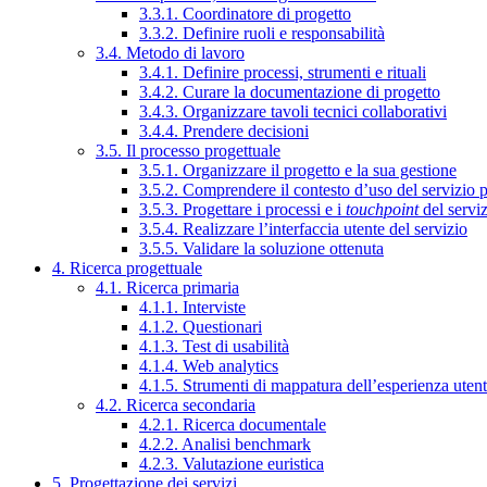
3.3.1. Coordinatore di progetto
3.3.2. Definire ruoli e responsabilità
3.4. Metodo di lavoro
3.4.1. Definire processi, strumenti e rituali
3.4.2. Curare la documentazione di progetto
3.4.3. Organizzare tavoli tecnici collaborativi
3.4.4. Prendere decisioni
3.5. Il processo progettuale
3.5.1. Organizzare il progetto e la sua gestione
3.5.2. Comprendere il contesto d’uso del servizio 
3.5.3. Progettare i processi e i
touchpoint
del servi
3.5.4. Realizzare l’interfaccia utente del servizio
3.5.5. Validare la soluzione ottenuta
4. Ricerca progettuale
4.1. Ricerca primaria
4.1.1. Interviste
4.1.2. Questionari
4.1.3. Test di usabilità
4.1.4. Web analytics
4.1.5. Strumenti di mappatura dell’esperienza uten
4.2. Ricerca secondaria
4.2.1. Ricerca documentale
4.2.2. Analisi benchmark
4.2.3. Valutazione euristica
5. Progettazione dei servizi