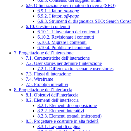
6.8.3. Consenso dei soggetti ritratti
6.9. Ottimizzazione per i motori di ricerca (SEO)
6.9.1. I fattori
on-page
6.9.2. I fattori
off-page
6.9.3. Strumenti di diagnostica SEO: Search Cons
6.10. Gestire i contenuti
6.10.1. L’inventario dei contenuti
6.10.2. Revisionare i contenuti
6.10.3. Migrare i contenuti
6.10.4. Pubblicare i contenuti
7. Progettazione dell’interazione
7.1. Caratteristiche dell’interazione
7.2. User stories per definire l’interazione
7.2.1. Differenza tra scenari e user stories
7.3. Flussi di interazione
7.4. Wireframe
7.5. Prototipi interattivi
8. Progettazione dell’interfaccia
8.1. Obiettivi dell’interfaccia
8.2. Elementi dell’interfaccia
8.2.1. Elementi di composizione
8.2.2. Elementi interattivi
8.2.3. Elementi testuali (microtesti)
8.3. Progettare e costruire in alta fedeltà
8.3.1. Layout di pagina