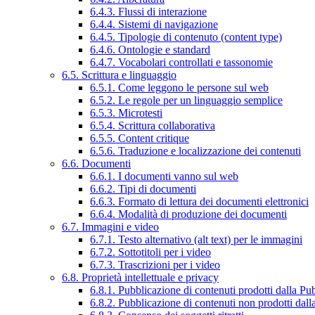
6.4.3. Flussi di interazione
6.4.4. Sistemi di navigazione
6.4.5. Tipologie di contenuto (content type)
6.4.6. Ontologie e standard
6.4.7. Vocabolari controllati e tassonomie
6.5. Scrittura e linguaggio
6.5.1. Come leggono le persone sul web
6.5.2. Le regole per un linguaggio semplice
6.5.3. Microtesti
6.5.4. Scrittura collaborativa
6.5.5. Content critique
6.5.6. Traduzione e localizzazione dei contenuti
6.6. Documenti
6.6.1. I documenti vanno sul web
6.6.2. Tipi di documenti
6.6.3. Formato di lettura dei documenti elettronici
6.6.4. Modalità di produzione dei documenti
6.7. Immagini e video
6.7.1. Testo alternativo (alt text) per le immagini
6.7.2. Sottotitoli per i video
6.7.3. Trascrizioni per i video
6.8. Proprietà intellettuale e privacy
6.8.1. Pubblicazione di contenuti prodotti dalla P
6.8.2. Pubblicazione di contenuti non prodotti dal