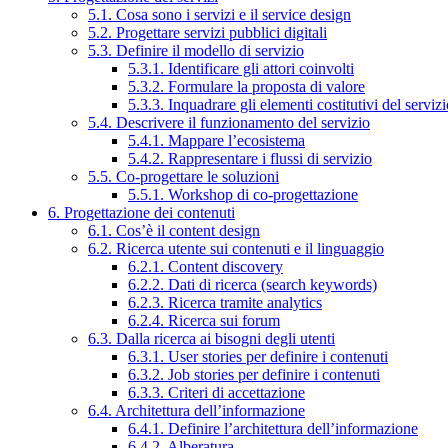
5.1. Cosa sono i servizi e il service design
5.2. Progettare servizi pubblici digitali
5.3. Definire il modello di servizio
5.3.1. Identificare gli attori coinvolti
5.3.2. Formulare la proposta di valore
5.3.3. Inquadrare gli elementi costitutivi del serviz
5.4. Descrivere il funzionamento del servizio
5.4.1. Mappare l’ecosistema
5.4.2. Rappresentare i flussi di servizio
5.5. Co-progettare le soluzioni
5.5.1. Workshop di co-progettazione
6. Progettazione dei contenuti
6.1. Cos’è il content design
6.2. Ricerca utente sui contenuti e il linguaggio
6.2.1. Content discovery
6.2.2. Dati di ricerca (search keywords)
6.2.3. Ricerca tramite analytics
6.2.4. Ricerca sui forum
6.3. Dalla ricerca ai bisogni degli utenti
6.3.1. User stories per definire i contenuti
6.3.2. Job stories per definire i contenuti
6.3.3. Criteri di accettazione
6.4. Architettura dell’informazione
6.4.1. Definire l’architettura dell’informazione
6.4.2. Alberatura