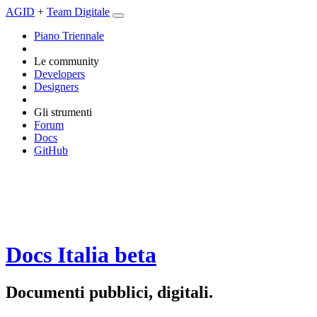
AGID
+
Team Digitale
Piano Triennale
Le community
Developers
Designers
Gli strumenti
Forum
Docs
GitHub
Docs Italia
beta
Documenti pubblici, digitali.