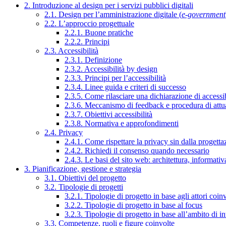
2. Introduzione al design per i servizi pubblici digitali
2.1. Design per l’amministrazione digitale (
e-government
2.2. L’approccio progettuale
2.2.1. Buone pratiche
2.2.2. Principi
2.3. Accessibilità
2.3.1. Definizione
2.3.2. Accessibilità by design
2.3.3. Principi per l’accessibilità
2.3.4. Linee guida e criteri di successo
2.3.5. Come rilasciare una dichiarazione di accessib
2.3.6. Meccanismo di feedback e procedura di attu
2.3.7. Obiettivi accessibilità
2.3.8. Normativa e approfondimenti
2.4. Privacy
2.4.1. Come rispettare la privacy sin dalla progettaz
2.4.2. Richiedi il consenso quando necessario
2.4.3. Le basi del sito web: architettura, informati
3. Pianificazione, gestione e strategia
3.1. Obiettivi del progetto
3.2. Tipologie di progetti
3.2.1. Tipologie di progetto in base agli attori coinv
3.2.2. Tipologie di progetto in base al focus
3.2.3. Tipologie di progetto in base all’ambito di i
3.3. Competenze, ruoli e figure coinvolte