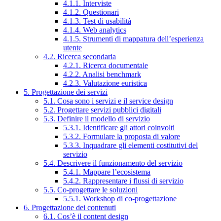
4.1.1. Interviste
4.1.2. Questionari
4.1.3. Test di usabilità
4.1.4. Web analytics
4.1.5. Strumenti di mappatura dell’esperienza
utente
4.2. Ricerca secondaria
4.2.1. Ricerca documentale
4.2.2. Analisi benchmark
4.2.3. Valutazione euristica
5. Progettazione dei servizi
5.1. Cosa sono i servizi e il service design
5.2. Progettare servizi pubblici digitali
5.3. Definire il modello di servizio
5.3.1. Identificare gli attori coinvolti
5.3.2. Formulare la proposta di valore
5.3.3. Inquadrare gli elementi costitutivi del
servizio
5.4. Descrivere il funzionamento del servizio
5.4.1. Mappare l’ecosistema
5.4.2. Rappresentare i flussi di servizio
5.5. Co-progettare le soluzioni
5.5.1. Workshop di co-progettazione
6. Progettazione dei contenuti
6.1. Cos’è il content design