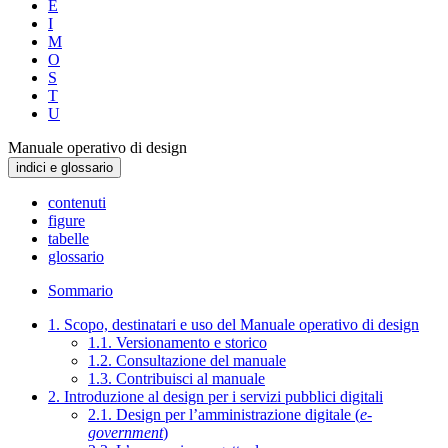
E
I
M
O
S
T
U
Manuale operativo di design
indici e glossario
contenuti
figure
tabelle
glossario
Sommario
1. Scopo, destinatari e uso del Manuale operativo di design
1.1. Versionamento e storico
1.2. Consultazione del manuale
1.3. Contribuisci al manuale
2. Introduzione al design per i servizi pubblici digitali
2.1. Design per l’amministrazione digitale (
e-
government
)