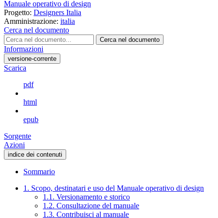
Manuale operativo di design
Progetto:
Designers Italia
Amministrazione:
italia
Cerca nel documento
Cerca nel documento
Informazioni
versione-corrente
Scarica
pdf
html
epub
Sorgente
Azioni
indice dei contenuti
Sommario
1. Scopo, destinatari e uso del Manuale operativo di design
1.1. Versionamento e storico
1.2. Consultazione del manuale
1.3. Contribuisci al manuale