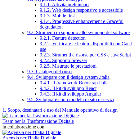
9.1.1. Attività preliminari
9.1.2. Web design responsivo e accessibile
9.1.3. Mobile first
9.1.4. Progressive enhancement e Graceful
degradation
9.2. Strumenti di supporto allo sviluppo del software
9.2.1. Feature detection
9.2.2. Verificare le feature disponibili con Can I
use
9.2.3. Strumenti e risorse per CSS e JavaScript
9.2.4. Supporto browser
9.2.5. Misurare le prestazioni
9.3. Catalogo del riuso
9.4. Sviluppare con il design system .italia
9.4.1. Il framework Bootstrap Italia
9.4.2. Il kit di sviluppo React
9.4.3. Il kit di sviluppo Angular
9.5. Sviluppare con i modelli di sito e servizi
1. Scopo, destinatari e uso del Manuale operativo di design
Team per la Trasformazione Digitale
in collaborazione con
Agenzia per l'Italia Digitale