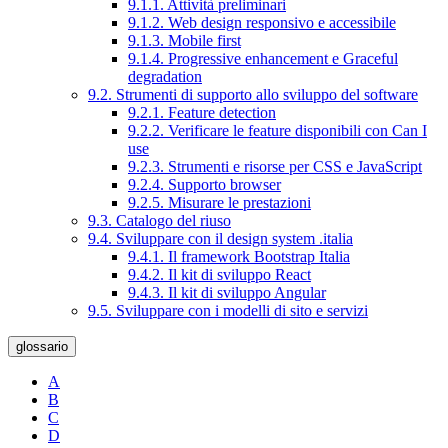
9.1.1. Attività preliminari
9.1.2. Web design responsivo e accessibile
9.1.3. Mobile first
9.1.4. Progressive enhancement e Graceful
degradation
9.2. Strumenti di supporto allo sviluppo del software
9.2.1. Feature detection
9.2.2. Verificare le feature disponibili con Can I
use
9.2.3. Strumenti e risorse per CSS e JavaScript
9.2.4. Supporto browser
9.2.5. Misurare le prestazioni
9.3. Catalogo del riuso
9.4. Sviluppare con il design system .italia
9.4.1. Il framework Bootstrap Italia
9.4.2. Il kit di sviluppo React
9.4.3. Il kit di sviluppo Angular
9.5. Sviluppare con i modelli di sito e servizi
glossario
A
B
C
D