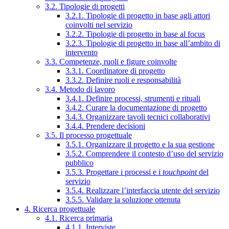
3.2. Tipologie di progetti
3.2.1. Tipologie di progetto in base agli attori
coinvolti nel servizio
3.2.2. Tipologie di progetto in base al focus
3.2.3. Tipologie di progetto in base all’ambito di
intervento
3.3. Competenze, ruoli e figure coinvolte
3.3.1. Coordinatore di progetto
3.3.2. Definire ruoli e responsabilità
3.4. Metodo di lavoro
3.4.1. Definire processi, strumenti e rituali
3.4.2. Curare la documentazione di progetto
3.4.3. Organizzare tavoli tecnici collaborativi
3.4.4. Prendere decisioni
3.5. Il processo progettuale
3.5.1. Organizzare il progetto e la sua gestione
3.5.2. Comprendere il contesto d’uso del servizio
pubblico
3.5.3. Progettare i processi e i
touchpoint
del
servizio
3.5.4. Realizzare l’interfaccia utente del servizio
3.5.5. Validare la soluzione ottenuta
4. Ricerca progettuale
4.1. Ricerca primaria
4.1.1. Interviste