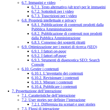
6.7. Immagini e video
6.7.1. Testo alternativo (alt text) per le immagini
6.7.2. Sottotitoli per i video
6.7.3. Trascrizioni per i video
6.8. Proprietà intellettuale e privacy
6.8.1. Pubblicazione di contenuti prodotti dalla
Pubblica Amministrazione
6.8.2. Pubblicazione di contenuti non prodotti
dalla Pubblica Amministrazione
6.8.3. Consenso dei soggetti ritratti
6.9. Ottimizzazione per i motori di ricerca (SEO)
6.9.1. I fattori
on-page
6.9.2. I fattori
off-page
6.9.3. Strumenti di diagnostica SEO: Search
Console
6.10. Gestire i contenuti
6.10.1. L’inventario dei contenuti
6.10.2. Revisionare i contenuti
6.10.3. Migrare i contenuti
6.10.4. Pubblicare i contenuti
7. Progettazione dell’interazione
7.1. Caratteristiche dell’interazione
7.2. User stories per definire l’interazione
7.2.1. Differenza tra scenari e user stories
7.3. Flussi di interazione