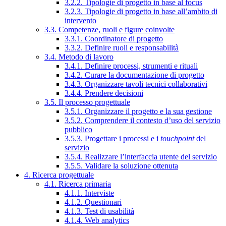
3.2.2. Tipologie di progetto in base al focus
3.2.3. Tipologie di progetto in base all’ambito di
intervento
3.3. Competenze, ruoli e figure coinvolte
3.3.1. Coordinatore di progetto
3.3.2. Definire ruoli e responsabilità
3.4. Metodo di lavoro
3.4.1. Definire processi, strumenti e rituali
3.4.2. Curare la documentazione di progetto
3.4.3. Organizzare tavoli tecnici collaborativi
3.4.4. Prendere decisioni
3.5. Il processo progettuale
3.5.1. Organizzare il progetto e la sua gestione
3.5.2. Comprendere il contesto d’uso del servizio
pubblico
3.5.3. Progettare i processi e i
touchpoint
del
servizio
3.5.4. Realizzare l’interfaccia utente del servizio
3.5.5. Validare la soluzione ottenuta
4. Ricerca progettuale
4.1. Ricerca primaria
4.1.1. Interviste
4.1.2. Questionari
4.1.3. Test di usabilità
4.1.4. Web analytics