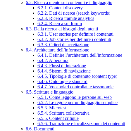
6.2. Ricerca utente sui contenuti e il linguaggio
6.2.1. Content discovery
6.2.2. Dati di ricerca (search keywords)
6.2.3. Ricerca tramite analytics
6.2.4. Ricerca sui forum
6.3. Dalla ricerca ai bisogni degli utenti
6.3.1. User stories per definire i contenuti
6.3.2. Job stories per definire i contenuti
6.3.3. Criteri di accettazione
6.4. Architettura dell’informazione
6.4.1. Definire l’architettura dell’informazione
6.4.2. Alberatura
6.4.3. Flussi di interazione
6.4.4. Sistemi di navigazione
6.4.5. Tipologie di contenuto (content type)
6.4.6. Ontologie e standard
6.4.7. Vocabolari controllati e tassonomie
6.5. Scrittura e linguaggio
6.5.1. Come leggono le persone sul web
6.5.2. Le regole per un linguaggio semplice
6.5.3. Microtesti
6.5.4. Scrittura collaborativa
6.5.5. Content critique
6.5.6. Traduzione e localizzazione dei contenuti
6.6. Documenti