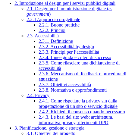
2. Introduzione al design per i servizi pubblici digitali
2.1. Design per l’amministrazione digitale (
e-
government
)
2.2. L’approccio progettuale
2.2.1. Buone pratiche
2.2.2. Principi
2.3. Accessibilità
2.3.1. Definizione
2.3.2. Accessibilità by design
2.3.3. Principi per l’accessibilità
2.3.4. Linee guida e criteri di successo
2.3.5. Come rilasciare una dichiarazione di
accessibilità
2.3.6. Meccanismo di feedback e procedura di
attuazione
2.3.7. Obiettivi accessibilità
2.3.8. Normativa e approfondimenti
2.4. Privacy
2.4.1. Come rispettare la privacy sin dalla
progettazione di un sito o servizio digitale
2.4.2. Richiedi il consenso quando necessario
2.4.3. Le basi del sito web: architettura,
informativa privacy, riferimenti DPO
3. Pianificazione, gestione e strategia
3.1. Obiettivi del progetto