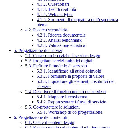
4.1.2. Questionari
4.1.3. Test di usabilità
4.1.4. Web analytics
4.1.5. Strumenti di mappatura dell’esperienza
utente
4.2. Ricerca secondaria
4.2.1. Ricerca documentale
4.2.2. Analisi benchmark
4.2.3. Valutazione euristica
5. Progettazione dei servizi
5.1. Cosa sono i servizi e il service design
5.2. Progettare servizi pubblici digitali
5.3. Definire il modello di servizio
5.3.1. Identificare gli attori coinvolti
5.3.2. Formulare la proposta di valore
5.3.3. Inquadrare gli elementi costitutivi del
servizio
5.4. Descrivere il funzionamento del servizio
5.4.1. Mappare l’ecosistema
5.4.2. Rappresentare i flussi di servizio
5.5. Co-progettare le soluzioni
5.5.1. Workshop di co-progettazione
6. Progettazione dei contenuti
6.1. Cos’è il content design
6.2. Ricerca utente sui contenuti e il linguaggio