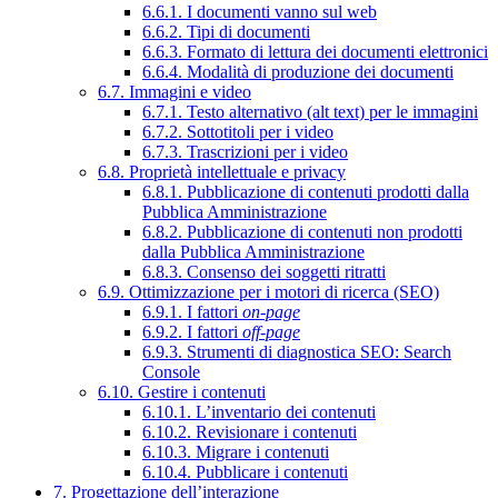
6.6.1. I documenti vanno sul web
6.6.2. Tipi di documenti
6.6.3. Formato di lettura dei documenti elettronici
6.6.4. Modalità di produzione dei documenti
6.7. Immagini e video
6.7.1. Testo alternativo (alt text) per le immagini
6.7.2. Sottotitoli per i video
6.7.3. Trascrizioni per i video
6.8. Proprietà intellettuale e privacy
6.8.1. Pubblicazione di contenuti prodotti dalla
Pubblica Amministrazione
6.8.2. Pubblicazione di contenuti non prodotti
dalla Pubblica Amministrazione
6.8.3. Consenso dei soggetti ritratti
6.9. Ottimizzazione per i motori di ricerca (SEO)
6.9.1. I fattori
on-page
6.9.2. I fattori
off-page
6.9.3. Strumenti di diagnostica SEO: Search
Console
6.10. Gestire i contenuti
6.10.1. L’inventario dei contenuti
6.10.2. Revisionare i contenuti
6.10.3. Migrare i contenuti
6.10.4. Pubblicare i contenuti
7. Progettazione dell’interazione