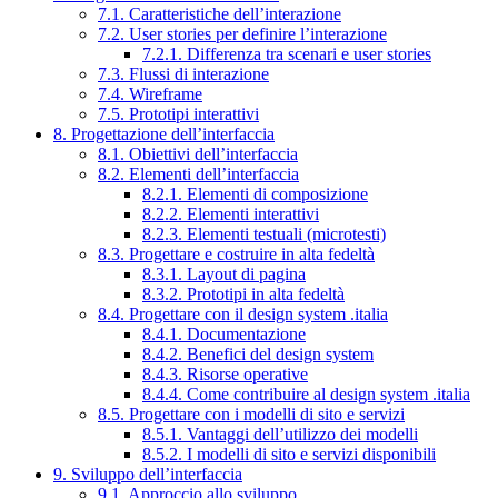
7.1. Caratteristiche dell’interazione
7.2. User stories per definire l’interazione
7.2.1. Differenza tra scenari e user stories
7.3. Flussi di interazione
7.4. Wireframe
7.5. Prototipi interattivi
8. Progettazione dell’interfaccia
8.1. Obiettivi dell’interfaccia
8.2. Elementi dell’interfaccia
8.2.1. Elementi di composizione
8.2.2. Elementi interattivi
8.2.3. Elementi testuali (microtesti)
8.3. Progettare e costruire in alta fedeltà
8.3.1. Layout di pagina
8.3.2. Prototipi in alta fedeltà
8.4. Progettare con il design system .italia
8.4.1. Documentazione
8.4.2. Benefici del design system
8.4.3. Risorse operative
8.4.4. Come contribuire al design system .italia
8.5. Progettare con i modelli di sito e servizi
8.5.1. Vantaggi dell’utilizzo dei modelli
8.5.2. I modelli di sito e servizi disponibili
9. Sviluppo dell’interfaccia
9.1. Approccio allo sviluppo