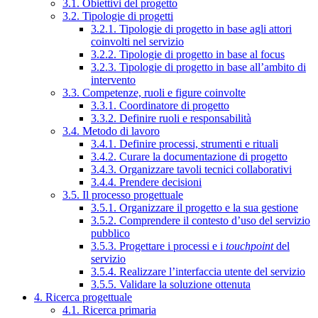
3.1. Obiettivi del progetto
3.2. Tipologie di progetti
3.2.1. Tipologie di progetto in base agli attori
coinvolti nel servizio
3.2.2. Tipologie di progetto in base al focus
3.2.3. Tipologie di progetto in base all’ambito di
intervento
3.3. Competenze, ruoli e figure coinvolte
3.3.1. Coordinatore di progetto
3.3.2. Definire ruoli e responsabilità
3.4. Metodo di lavoro
3.4.1. Definire processi, strumenti e rituali
3.4.2. Curare la documentazione di progetto
3.4.3. Organizzare tavoli tecnici collaborativi
3.4.4. Prendere decisioni
3.5. Il processo progettuale
3.5.1. Organizzare il progetto e la sua gestione
3.5.2. Comprendere il contesto d’uso del servizio
pubblico
3.5.3. Progettare i processi e i
touchpoint
del
servizio
3.5.4. Realizzare l’interfaccia utente del servizio
3.5.5. Validare la soluzione ottenuta
4. Ricerca progettuale
4.1. Ricerca primaria