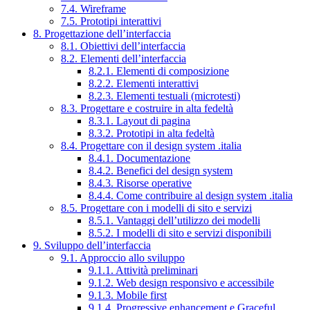
7.4. Wireframe
7.5. Prototipi interattivi
8. Progettazione dell’interfaccia
8.1. Obiettivi dell’interfaccia
8.2. Elementi dell’interfaccia
8.2.1. Elementi di composizione
8.2.2. Elementi interattivi
8.2.3. Elementi testuali (microtesti)
8.3. Progettare e costruire in alta fedeltà
8.3.1. Layout di pagina
8.3.2. Prototipi in alta fedeltà
8.4. Progettare con il design system .italia
8.4.1. Documentazione
8.4.2. Benefici del design system
8.4.3. Risorse operative
8.4.4. Come contribuire al design system .italia
8.5. Progettare con i modelli di sito e servizi
8.5.1. Vantaggi dell’utilizzo dei modelli
8.5.2. I modelli di sito e servizi disponibili
9. Sviluppo dell’interfaccia
9.1. Approccio allo sviluppo
9.1.1. Attività preliminari
9.1.2. Web design responsivo e accessibile
9.1.3. Mobile first
9.1.4. Progressive enhancement e Graceful