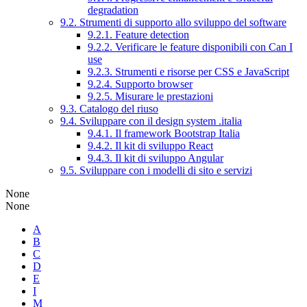
degradation
9.2. Strumenti di supporto allo sviluppo del software
9.2.1. Feature detection
9.2.2. Verificare le feature disponibili con Can I
use
9.2.3. Strumenti e risorse per CSS e JavaScript
9.2.4. Supporto browser
9.2.5. Misurare le prestazioni
9.3. Catalogo del riuso
9.4. Sviluppare con il design system .italia
9.4.1. Il framework Bootstrap Italia
9.4.2. Il kit di sviluppo React
9.4.3. Il kit di sviluppo Angular
9.5. Sviluppare con i modelli di sito e servizi
None
None
A
B
C
D
E
I
M