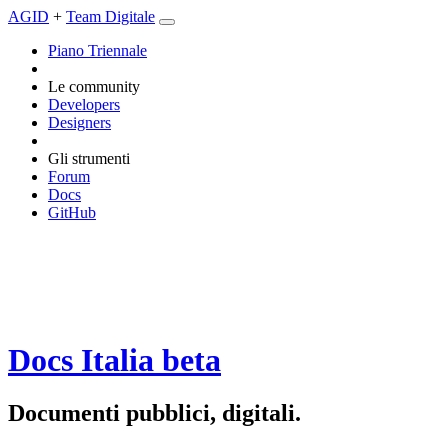
AGID
+
Team Digitale
Piano Triennale
Le community
Developers
Designers
Gli strumenti
Forum
Docs
GitHub
Docs Italia
beta
Documenti pubblici, digitali.