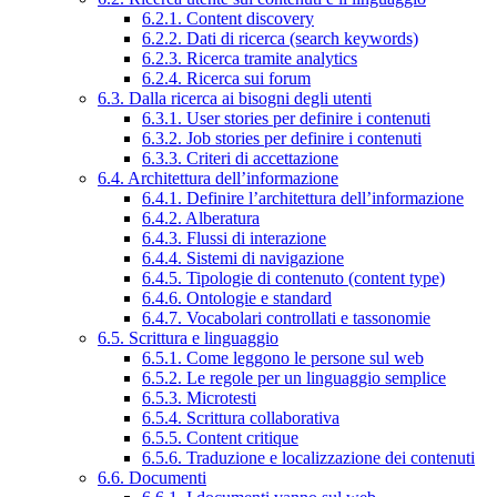
6.2.1. Content discovery
6.2.2. Dati di ricerca (search keywords)
6.2.3. Ricerca tramite analytics
6.2.4. Ricerca sui forum
6.3. Dalla ricerca ai bisogni degli utenti
6.3.1. User stories per definire i contenuti
6.3.2. Job stories per definire i contenuti
6.3.3. Criteri di accettazione
6.4. Architettura dell’informazione
6.4.1. Definire l’architettura dell’informazione
6.4.2. Alberatura
6.4.3. Flussi di interazione
6.4.4. Sistemi di navigazione
6.4.5. Tipologie di contenuto (content type)
6.4.6. Ontologie e standard
6.4.7. Vocabolari controllati e tassonomie
6.5. Scrittura e linguaggio
6.5.1. Come leggono le persone sul web
6.5.2. Le regole per un linguaggio semplice
6.5.3. Microtesti
6.5.4. Scrittura collaborativa
6.5.5. Content critique
6.5.6. Traduzione e localizzazione dei contenuti
6.6. Documenti