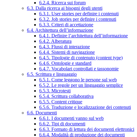
6.2.4. Ricerca sui forum
6.3. Dalla ricerca ai bisogni degli utenti
6.3.1. User stories per definire i contenuti
6.3.2. Job stories per definire i contenuti
6.3.3. Criteri di accettazione
6.4. Architettura dell’informazione
6.4.1. Definire l’architettura dell’informazione
6.4.2. Alberatura
6.4.3. Flussi di interazione
6.4.4. Sistemi di navigazione
6.4.5. Tipologie di contenuto (content type)
6.4.6. Ontologie e standard
6.4.7. Vocabolari controllati e tassonomie
6.5. Scrittura e linguaggio
6.5.1. Come leggono le persone sul web
6.5.2. Le regole per un linguaggio semplice
6.5.3. Microtesti
6.5.4. Scrittura collaborativa
6.5.5. Content critique
6.5.6. Traduzione e localizzazione dei contenuti
6.6. Documenti
6.6.1. I documenti vanno sul web
6.6.2. Tipi di documenti
6.6.3. Formato di lettura dei documenti elettronici
6.6.4. Modalità di produzione dei documenti