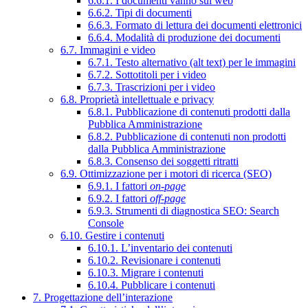
6.6.1. I documenti vanno sul web
6.6.2. Tipi di documenti
6.6.3. Formato di lettura dei documenti elettronici
6.6.4. Modalità di produzione dei documenti
6.7. Immagini e video
6.7.1. Testo alternativo (alt text) per le immagini
6.7.2. Sottotitoli per i video
6.7.3. Trascrizioni per i video
6.8. Proprietà intellettuale e privacy
6.8.1. Pubblicazione di contenuti prodotti dalla
Pubblica Amministrazione
6.8.2. Pubblicazione di contenuti non prodotti
dalla Pubblica Amministrazione
6.8.3. Consenso dei soggetti ritratti
6.9. Ottimizzazione per i motori di ricerca (SEO)
6.9.1. I fattori
on-page
6.9.2. I fattori
off-page
6.9.3. Strumenti di diagnostica SEO: Search
Console
6.10. Gestire i contenuti
6.10.1. L’inventario dei contenuti
6.10.2. Revisionare i contenuti
6.10.3. Migrare i contenuti
6.10.4. Pubblicare i contenuti
7. Progettazione dell’interazione