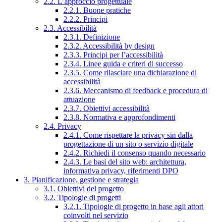
2.2. L’approccio progettuale
2.2.1. Buone pratiche
2.2.2. Principi
2.3. Accessibilità
2.3.1. Definizione
2.3.2. Accessibilità by design
2.3.3. Principi per l’accessibilità
2.3.4. Linee guida e criteri di successo
2.3.5. Come rilasciare una dichiarazione di
accessibilità
2.3.6. Meccanismo di feedback e procedura di
attuazione
2.3.7. Obiettivi accessibilità
2.3.8. Normativa e approfondimenti
2.4. Privacy
2.4.1. Come rispettare la privacy sin dalla
progettazione di un sito o servizio digitale
2.4.2. Richiedi il consenso quando necessario
2.4.3. Le basi del sito web: architettura,
informativa privacy, riferimenti DPO
3. Pianificazione, gestione e strategia
3.1. Obiettivi del progetto
3.2. Tipologie di progetti
3.2.1. Tipologie di progetto in base agli attori
coinvolti nel servizio