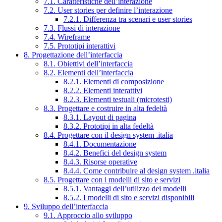
7.1. Caratteristiche dell’interazione
7.2. User stories per definire l’interazione
7.2.1. Differenza tra scenari e user stories
7.3. Flussi di interazione
7.4. Wireframe
7.5. Prototipi interattivi
8. Progettazione dell’interfaccia
8.1. Obiettivi dell’interfaccia
8.2. Elementi dell’interfaccia
8.2.1. Elementi di composizione
8.2.2. Elementi interattivi
8.2.3. Elementi testuali (microtesti)
8.3. Progettare e costruire in alta fedeltà
8.3.1. Layout di pagina
8.3.2. Prototipi in alta fedeltà
8.4. Progettare con il design system .italia
8.4.1. Documentazione
8.4.2. Benefici del design system
8.4.3. Risorse operative
8.4.4. Come contribuire al design system .italia
8.5. Progettare con i modelli di sito e servizi
8.5.1. Vantaggi dell’utilizzo dei modelli
8.5.2. I modelli di sito e servizi disponibili
9. Sviluppo dell’interfaccia
9.1. Approccio allo sviluppo