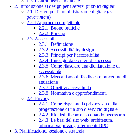
1.3. Contribuisci al manuale
2. Introduzione al design per i servizi pubblici digitali
2.1. Design per l’amministrazione digitale (
e-
government
)
2.2. L’approccio progettuale
2.2.1. Buone pratiche
2.2.2. Principi
2.3. Accessibilità
2.3.1. Definizione
2.3.2. Accessibilità by design
2.3.3. Principi per l’accessibilità
2.3.4. Linee guida e criteri di successo
2.3.5. Come rilasciare una dichiarazione di
accessibilità
2.3.6. Meccanismo di feedback e procedura di
attuazione
2.3.7. Obiettivi accessibilità
2.3.8. Normativa e approfondimenti
2.4. Privacy
2.4.1. Come rispettare la privacy sin dalla
progettazione di un sito o servizio digitale
2.4.2. Richiedi il consenso quando necessario
2.4.3. Le basi del sito web: architettura,
informativa privacy, riferimenti DPO
3. Pianificazione, gestione e strategia