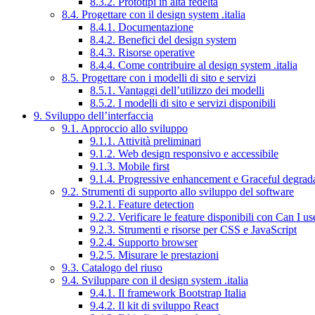
8.3.2. Prototipi in alta fedeltà
8.4. Progettare con il design system .italia
8.4.1. Documentazione
8.4.2. Benefici del design system
8.4.3. Risorse operative
8.4.4. Come contribuire al design system .italia
8.5. Progettare con i modelli di sito e servizi
8.5.1. Vantaggi dell’utilizzo dei modelli
8.5.2. I modelli di sito e servizi disponibili
9. Sviluppo dell’interfaccia
9.1. Approccio allo sviluppo
9.1.1. Attività preliminari
9.1.2. Web design responsivo e accessibile
9.1.3. Mobile first
9.1.4. Progressive enhancement e Graceful degrad
9.2. Strumenti di supporto allo sviluppo del software
9.2.1. Feature detection
9.2.2. Verificare le feature disponibili con Can I us
9.2.3. Strumenti e risorse per CSS e JavaScript
9.2.4. Supporto browser
9.2.5. Misurare le prestazioni
9.3. Catalogo del riuso
9.4. Sviluppare con il design system .italia
9.4.1. Il framework Bootstrap Italia
9.4.2. Il kit di sviluppo React