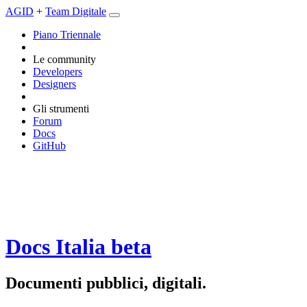
AGID
+
Team Digitale
Piano Triennale
Le community
Developers
Designers
Gli strumenti
Forum
Docs
GitHub
Docs Italia
beta
Documenti pubblici, digitali.