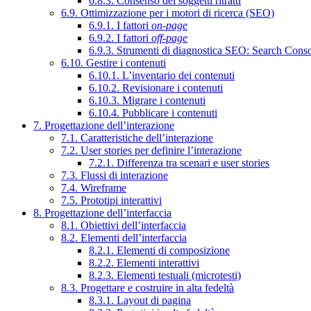
6.8.3. Consenso dei soggetti ritratti
6.9. Ottimizzazione per i motori di ricerca (SEO)
6.9.1. I fattori
on-page
6.9.2. I fattori
off-page
6.9.3. Strumenti di diagnostica SEO: Search Cons
6.10. Gestire i contenuti
6.10.1. L’inventario dei contenuti
6.10.2. Revisionare i contenuti
6.10.3. Migrare i contenuti
6.10.4. Pubblicare i contenuti
7. Progettazione dell’interazione
7.1. Caratteristiche dell’interazione
7.2. User stories per definire l’interazione
7.2.1. Differenza tra scenari e user stories
7.3. Flussi di interazione
7.4. Wireframe
7.5. Prototipi interattivi
8. Progettazione dell’interfaccia
8.1. Obiettivi dell’interfaccia
8.2. Elementi dell’interfaccia
8.2.1. Elementi di composizione
8.2.2. Elementi interattivi
8.2.3. Elementi testuali (microtesti)
8.3. Progettare e costruire in alta fedeltà
8.3.1. Layout di pagina