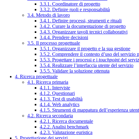
3.3.1. Coordinatore di progetto
3.3.2. Definire ruoli e responsabilità
3.4. Metodo di lavoro
3.4.1. Definire processi, strumenti e rituali
3.4.2. Curare la documentazione di progetto
3.4.3. Organizzare tavoli tecnici collaborativi
3.4.4. Prendere decisioni
3.5. Il processo progettuale
3.5.1. Organizzare il progetto e la sua gestione
3.5.2. Comprendere il contesto d’uso del servizio 
3.5.3. Progettare i processi e i
touchpoint
del servi
3.5.4. Realizzare l’interfaccia utente del servizio
3.5.5. Validare la soluzione ottenuta
4. Ricerca progettuale
4.1. Ricerca primaria
4.1.1. Interviste
4.1.2. Questionari
4.1.3. Test di usabilità
4.1.4. Web analytics
4.1.5. Strumenti di mappatura dell’esperienza uten
4.2. Ricerca secondaria
4.2.1. Ricerca documentale
4.2.2. Analisi benchmark
4.2.3. Valutazione euristica
5. Progettazione dei servizi