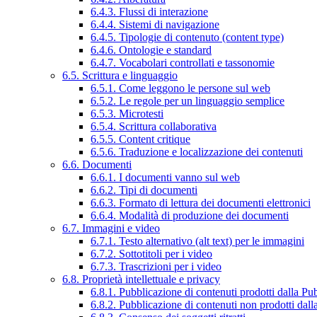
6.4.3. Flussi di interazione
6.4.4. Sistemi di navigazione
6.4.5. Tipologie di contenuto (content type)
6.4.6. Ontologie e standard
6.4.7. Vocabolari controllati e tassonomie
6.5. Scrittura e linguaggio
6.5.1. Come leggono le persone sul web
6.5.2. Le regole per un linguaggio semplice
6.5.3. Microtesti
6.5.4. Scrittura collaborativa
6.5.5. Content critique
6.5.6. Traduzione e localizzazione dei contenuti
6.6. Documenti
6.6.1. I documenti vanno sul web
6.6.2. Tipi di documenti
6.6.3. Formato di lettura dei documenti elettronici
6.6.4. Modalità di produzione dei documenti
6.7. Immagini e video
6.7.1. Testo alternativo (alt text) per le immagini
6.7.2. Sottotitoli per i video
6.7.3. Trascrizioni per i video
6.8. Proprietà intellettuale e privacy
6.8.1. Pubblicazione di contenuti prodotti dalla P
6.8.2. Pubblicazione di contenuti non prodotti dal