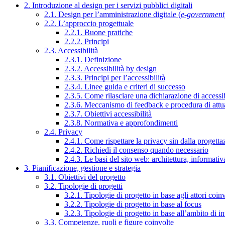
2. Introduzione al design per i servizi pubblici digitali
2.1. Design per l’amministrazione digitale (
e-government
2.2. L’approccio progettuale
2.2.1. Buone pratiche
2.2.2. Principi
2.3. Accessibilità
2.3.1. Definizione
2.3.2. Accessibilità by design
2.3.3. Principi per l’accessibilità
2.3.4. Linee guida e criteri di successo
2.3.5. Come rilasciare una dichiarazione di accessib
2.3.6. Meccanismo di feedback e procedura di attu
2.3.7. Obiettivi accessibilità
2.3.8. Normativa e approfondimenti
2.4. Privacy
2.4.1. Come rispettare la privacy sin dalla progettaz
2.4.2. Richiedi il consenso quando necessario
2.4.3. Le basi del sito web: architettura, informati
3. Pianificazione, gestione e strategia
3.1. Obiettivi del progetto
3.2. Tipologie di progetti
3.2.1. Tipologie di progetto in base agli attori coinv
3.2.2. Tipologie di progetto in base al focus
3.2.3. Tipologie di progetto in base all’ambito di i
3.3. Competenze, ruoli e figure coinvolte