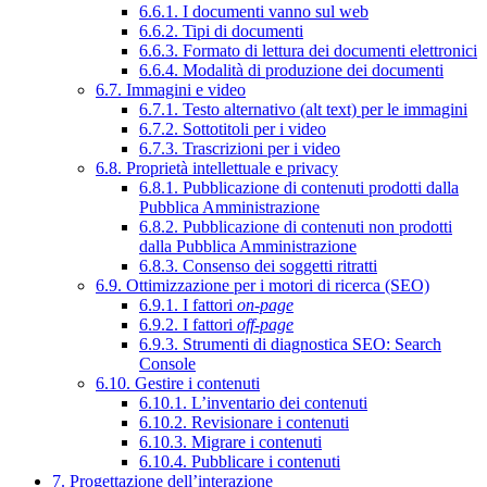
6.6.1. I documenti vanno sul web
6.6.2. Tipi di documenti
6.6.3. Formato di lettura dei documenti elettronici
6.6.4. Modalità di produzione dei documenti
6.7. Immagini e video
6.7.1. Testo alternativo (alt text) per le immagini
6.7.2. Sottotitoli per i video
6.7.3. Trascrizioni per i video
6.8. Proprietà intellettuale e privacy
6.8.1. Pubblicazione di contenuti prodotti dalla
Pubblica Amministrazione
6.8.2. Pubblicazione di contenuti non prodotti
dalla Pubblica Amministrazione
6.8.3. Consenso dei soggetti ritratti
6.9. Ottimizzazione per i motori di ricerca (SEO)
6.9.1. I fattori
on-page
6.9.2. I fattori
off-page
6.9.3. Strumenti di diagnostica SEO: Search
Console
6.10. Gestire i contenuti
6.10.1. L’inventario dei contenuti
6.10.2. Revisionare i contenuti
6.10.3. Migrare i contenuti
6.10.4. Pubblicare i contenuti
7. Progettazione dell’interazione