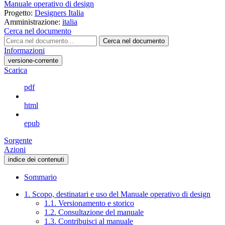
Manuale operativo di design
Progetto:
Designers Italia
Amministrazione:
italia
Cerca nel documento
Cerca nel documento
Informazioni
versione-corrente
Scarica
pdf
html
epub
Sorgente
Azioni
indice dei contenuti
Sommario
1. Scopo, destinatari e uso del Manuale operativo di design
1.1. Versionamento e storico
1.2. Consultazione del manuale
1.3. Contribuisci al manuale