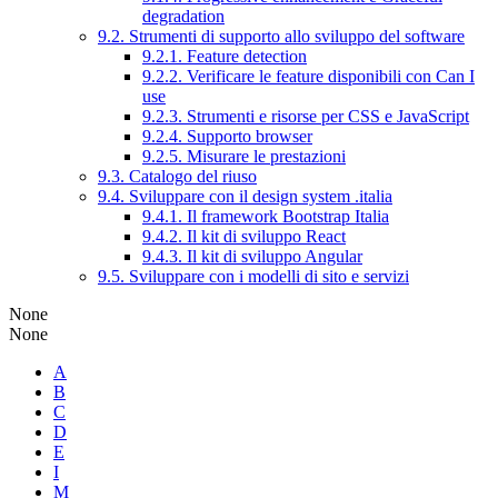
degradation
9.2. Strumenti di supporto allo sviluppo del software
9.2.1. Feature detection
9.2.2. Verificare le feature disponibili con Can I
use
9.2.3. Strumenti e risorse per CSS e JavaScript
9.2.4. Supporto browser
9.2.5. Misurare le prestazioni
9.3. Catalogo del riuso
9.4. Sviluppare con il design system .italia
9.4.1. Il framework Bootstrap Italia
9.4.2. Il kit di sviluppo React
9.4.3. Il kit di sviluppo Angular
9.5. Sviluppare con i modelli di sito e servizi
None
None
A
B
C
D
E
I
M