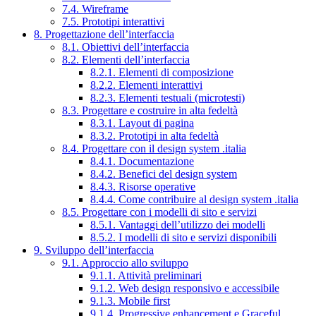
7.4. Wireframe
7.5. Prototipi interattivi
8. Progettazione dell’interfaccia
8.1. Obiettivi dell’interfaccia
8.2. Elementi dell’interfaccia
8.2.1. Elementi di composizione
8.2.2. Elementi interattivi
8.2.3. Elementi testuali (microtesti)
8.3. Progettare e costruire in alta fedeltà
8.3.1. Layout di pagina
8.3.2. Prototipi in alta fedeltà
8.4. Progettare con il design system .italia
8.4.1. Documentazione
8.4.2. Benefici del design system
8.4.3. Risorse operative
8.4.4. Come contribuire al design system .italia
8.5. Progettare con i modelli di sito e servizi
8.5.1. Vantaggi dell’utilizzo dei modelli
8.5.2. I modelli di sito e servizi disponibili
9. Sviluppo dell’interfaccia
9.1. Approccio allo sviluppo
9.1.1. Attività preliminari
9.1.2. Web design responsivo e accessibile
9.1.3. Mobile first
9.1.4. Progressive enhancement e Graceful