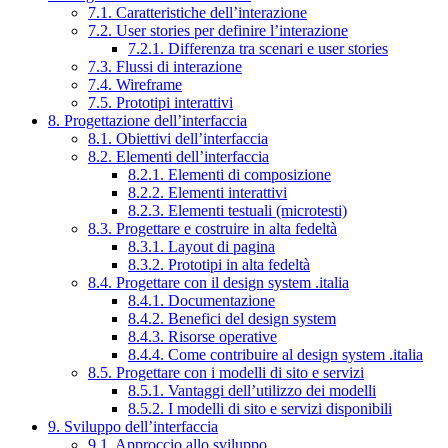
7.1. Caratteristiche dell’interazione
7.2. User stories per definire l’interazione
7.2.1. Differenza tra scenari e user stories
7.3. Flussi di interazione
7.4. Wireframe
7.5. Prototipi interattivi
8. Progettazione dell’interfaccia
8.1. Obiettivi dell’interfaccia
8.2. Elementi dell’interfaccia
8.2.1. Elementi di composizione
8.2.2. Elementi interattivi
8.2.3. Elementi testuali (microtesti)
8.3. Progettare e costruire in alta fedeltà
8.3.1. Layout di pagina
8.3.2. Prototipi in alta fedeltà
8.4. Progettare con il design system .italia
8.4.1. Documentazione
8.4.2. Benefici del design system
8.4.3. Risorse operative
8.4.4. Come contribuire al design system .italia
8.5. Progettare con i modelli di sito e servizi
8.5.1. Vantaggi dell’utilizzo dei modelli
8.5.2. I modelli di sito e servizi disponibili
9. Sviluppo dell’interfaccia
9.1. Approccio allo sviluppo