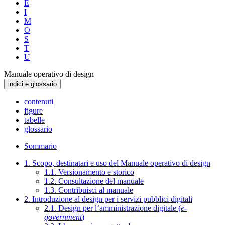
E
I
M
O
S
T
U
Manuale operativo di design
indici e glossario
contenuti
figure
tabelle
glossario
Sommario
1. Scopo, destinatari e uso del Manuale operativo di design
1.1. Versionamento e storico
1.2. Consultazione del manuale
1.3. Contribuisci al manuale
2. Introduzione al design per i servizi pubblici digitali
2.1. Design per l’amministrazione digitale (
e-
government
)