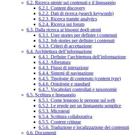
6.2. Ricerca utente sui contenuti e il linguaggio
6.2.1. Content discovery
6.2.2. Dati di ricerca (search keywords)
6.2.3. Ricerca tramite analytics
6.2.4. Ricerca sui forum
6.3. Dalla ricerca ai bisogni degli utenti
6.3.1. User stories per definire i contenuti
6.3.2. Job stories per definire i contenuti
6.3.3. Criteri di accettazione
6.4. Architettura dell’informazione
6.4.1. Definire l’architettura dell’informazione
6.4.2. Alberatura
6.4.3. Flussi di interazione
6.4.4. Sistemi di navigazione
6.4.5. Tipologie di contenuto (content type)
6.4.6. Ontologie e standard
6.4.7. Vocabolari controllati e tassonomie
6.5. Scrittura e linguaggio
6.5.1. Come leggono le persone sul web
6.5.2. Le regole per un linguaggio semplice
6.5.3. Microtesti
6.5.4. Scrittura collaborativa
6.5.5. Content critique
6.5.6. Traduzione e localizzazione dei contenuti
6.6. Documenti