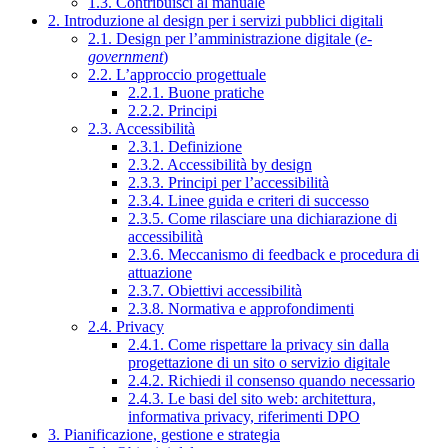
1.3. Contribuisci al manuale
2. Introduzione al design per i servizi pubblici digitali
2.1. Design per l’amministrazione digitale (
e-
government
)
2.2. L’approccio progettuale
2.2.1. Buone pratiche
2.2.2. Principi
2.3. Accessibilità
2.3.1. Definizione
2.3.2. Accessibilità by design
2.3.3. Principi per l’accessibilità
2.3.4. Linee guida e criteri di successo
2.3.5. Come rilasciare una dichiarazione di
accessibilità
2.3.6. Meccanismo di feedback e procedura di
attuazione
2.3.7. Obiettivi accessibilità
2.3.8. Normativa e approfondimenti
2.4. Privacy
2.4.1. Come rispettare la privacy sin dalla
progettazione di un sito o servizio digitale
2.4.2. Richiedi il consenso quando necessario
2.4.3. Le basi del sito web: architettura,
informativa privacy, riferimenti DPO
3. Pianificazione, gestione e strategia