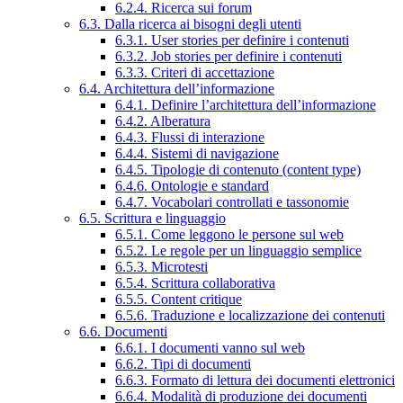
6.2.4. Ricerca sui forum
6.3. Dalla ricerca ai bisogni degli utenti
6.3.1. User stories per definire i contenuti
6.3.2. Job stories per definire i contenuti
6.3.3. Criteri di accettazione
6.4. Architettura dell’informazione
6.4.1. Definire l’architettura dell’informazione
6.4.2. Alberatura
6.4.3. Flussi di interazione
6.4.4. Sistemi di navigazione
6.4.5. Tipologie di contenuto (content type)
6.4.6. Ontologie e standard
6.4.7. Vocabolari controllati e tassonomie
6.5. Scrittura e linguaggio
6.5.1. Come leggono le persone sul web
6.5.2. Le regole per un linguaggio semplice
6.5.3. Microtesti
6.5.4. Scrittura collaborativa
6.5.5. Content critique
6.5.6. Traduzione e localizzazione dei contenuti
6.6. Documenti
6.6.1. I documenti vanno sul web
6.6.2. Tipi di documenti
6.6.3. Formato di lettura dei documenti elettronici
6.6.4. Modalità di produzione dei documenti