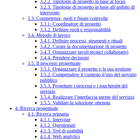
3.2.2. Tipologie di progetto in base al focus
3.2.3. Tipologie di progetto in base all’ambito di
intervento
3.3. Competenze, ruoli e figure coinvolte
3.3.1. Coordinatore di progetto
3.3.2. Definire ruoli e responsabilità
3.4. Metodo di lavoro
3.4.1. Definire processi, strumenti e rituali
3.4.2. Curare la documentazione di progetto
3.4.3. Organizzare tavoli tecnici collaborativi
3.4.4. Prendere decisioni
3.5. Il processo progettuale
3.5.1. Organizzare il progetto e la sua gestione
3.5.2. Comprendere il contesto d’uso del servizio
pubblico
3.5.3. Progettare i processi e i
touchpoint
del
servizio
3.5.4. Realizzare l’interfaccia utente del servizio
3.5.5. Validare la soluzione ottenuta
4. Ricerca progettuale
4.1. Ricerca primaria
4.1.1. Interviste
4.1.2. Questionari
4.1.3. Test di usabilità
4.1.4. Web analytics