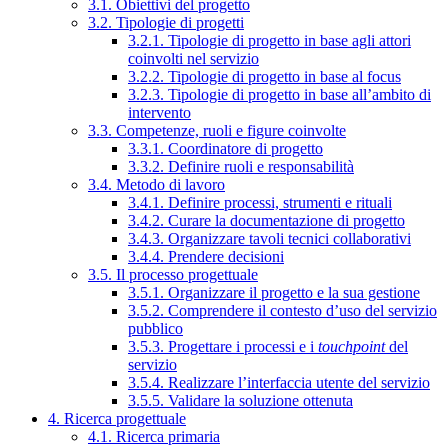
3.1. Obiettivi del progetto
3.2. Tipologie di progetti
3.2.1. Tipologie di progetto in base agli attori
coinvolti nel servizio
3.2.2. Tipologie di progetto in base al focus
3.2.3. Tipologie di progetto in base all’ambito di
intervento
3.3. Competenze, ruoli e figure coinvolte
3.3.1. Coordinatore di progetto
3.3.2. Definire ruoli e responsabilità
3.4. Metodo di lavoro
3.4.1. Definire processi, strumenti e rituali
3.4.2. Curare la documentazione di progetto
3.4.3. Organizzare tavoli tecnici collaborativi
3.4.4. Prendere decisioni
3.5. Il processo progettuale
3.5.1. Organizzare il progetto e la sua gestione
3.5.2. Comprendere il contesto d’uso del servizio
pubblico
3.5.3. Progettare i processi e i
touchpoint
del
servizio
3.5.4. Realizzare l’interfaccia utente del servizio
3.5.5. Validare la soluzione ottenuta
4. Ricerca progettuale
4.1. Ricerca primaria