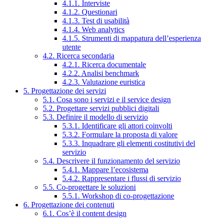
4.1.1. Interviste
4.1.2. Questionari
4.1.3. Test di usabilità
4.1.4. Web analytics
4.1.5. Strumenti di mappatura dell’esperienza
utente
4.2. Ricerca secondaria
4.2.1. Ricerca documentale
4.2.2. Analisi benchmark
4.2.3. Valutazione euristica
5. Progettazione dei servizi
5.1. Cosa sono i servizi e il service design
5.2. Progettare servizi pubblici digitali
5.3. Definire il modello di servizio
5.3.1. Identificare gli attori coinvolti
5.3.2. Formulare la proposta di valore
5.3.3. Inquadrare gli elementi costitutivi del
servizio
5.4. Descrivere il funzionamento del servizio
5.4.1. Mappare l’ecosistema
5.4.2. Rappresentare i flussi di servizio
5.5. Co-progettare le soluzioni
5.5.1. Workshop di co-progettazione
6. Progettazione dei contenuti
6.1. Cos’è il content design