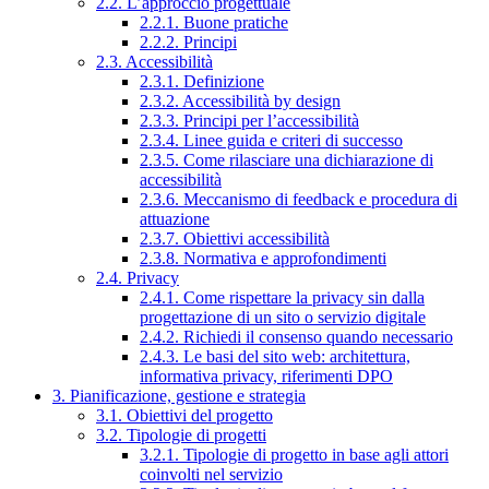
2.2. L’approccio progettuale
2.2.1. Buone pratiche
2.2.2. Principi
2.3. Accessibilità
2.3.1. Definizione
2.3.2. Accessibilità by design
2.3.3. Principi per l’accessibilità
2.3.4. Linee guida e criteri di successo
2.3.5. Come rilasciare una dichiarazione di
accessibilità
2.3.6. Meccanismo di feedback e procedura di
attuazione
2.3.7. Obiettivi accessibilità
2.3.8. Normativa e approfondimenti
2.4. Privacy
2.4.1. Come rispettare la privacy sin dalla
progettazione di un sito o servizio digitale
2.4.2. Richiedi il consenso quando necessario
2.4.3. Le basi del sito web: architettura,
informativa privacy, riferimenti DPO
3. Pianificazione, gestione e strategia
3.1. Obiettivi del progetto
3.2. Tipologie di progetti
3.2.1. Tipologie di progetto in base agli attori
coinvolti nel servizio