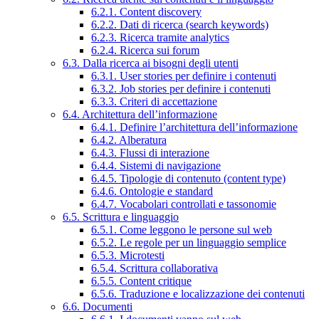
6.2.1. Content discovery
6.2.2. Dati di ricerca (search keywords)
6.2.3. Ricerca tramite analytics
6.2.4. Ricerca sui forum
6.3. Dalla ricerca ai bisogni degli utenti
6.3.1. User stories per definire i contenuti
6.3.2. Job stories per definire i contenuti
6.3.3. Criteri di accettazione
6.4. Architettura dell’informazione
6.4.1. Definire l’architettura dell’informazione
6.4.2. Alberatura
6.4.3. Flussi di interazione
6.4.4. Sistemi di navigazione
6.4.5. Tipologie di contenuto (content type)
6.4.6. Ontologie e standard
6.4.7. Vocabolari controllati e tassonomie
6.5. Scrittura e linguaggio
6.5.1. Come leggono le persone sul web
6.5.2. Le regole per un linguaggio semplice
6.5.3. Microtesti
6.5.4. Scrittura collaborativa
6.5.5. Content critique
6.5.6. Traduzione e localizzazione dei contenuti
6.6. Documenti