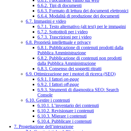
6.6.1. I documenti vanno sul web
6.6.2. Tipi di documenti
6.6.3. Formato di lettura dei documenti elettronici
6.6.4. Modalità di produzione dei documenti
6.7. Immagini e video
6.7.1. Testo alternativo (alt text) per le immagini
6.7.2. Sottotitoli per i video
6.7.3. Trascrizioni per i video
6.8. Proprietà intellettuale e privacy
6.8.1. Pubblicazione di contenuti prodotti dalla
Pubblica Amministrazione
6.8.2. Pubblicazione di contenuti non prodotti
dalla Pubblica Amministrazione
6.8.3. Consenso dei soggetti ritratti
6.9. Ottimizzazione per i motori di ricerca (SEO)
6.9.1. I fattori
on-page
6.9.2. I fattori
off-page
6.9.3. Strumenti di diagnostica SEO: Search
Console
6.10. Gestire i contenuti
6.10.1. L’inventario dei contenuti
6.10.2. Revisionare i contenuti
6.10.3. Migrare i contenuti
6.10.4. Pubblicare i contenuti
7. Progettazione dell’interazione