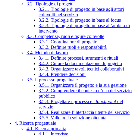
3.2. Tipologie di progetti
3.2.1. Tipologie di progetto in base agli attori
coinvolti nel servizio
3.2.2. Tipologie di progetto in base al focus
3.2.3. Tipologie di progetto in base all’ambito di
intervento
3.3. Competenze, ruoli e figure coinvolte
3.3.1. Coordinatore di progetto
3.3.2. Definire ruoli e responsabilità
3.4. Metodo di lavoro
3.4.1. Definire processi, strumenti e rituali
3.4.2. Curare la documentazione di progetto
3.4.3. Organizzare tavoli tecnici collaborativi
3.4.4. Prendere decisioni
3.5. Il processo progettuale
3.5.1. Organizzare il progetto e la sua gestione
3.5.2. Comprendere il contesto d’uso del servizio
pubblico
3.5.3. Progettare i processi e i
touchpoint
del
servizio
3.5.4. Realizzare l’interfaccia utente del servizio
3.5.5. Validare la soluzione ottenuta
4. Ricerca progettuale
4.1. Ricerca primaria
4.1.1. Interviste