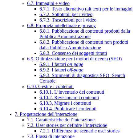
6.7. Immagini e video
6.7.1. Testo alternativo (alt text) per le immagini
6.7.2. Sottotitoli per i video
6.7.3. Trascrizioni per i video
6.8. Proprietà intellettuale e privacy
6.8.1. Pubblicazione di contenuti prodotti dalla
Pubblica Amministrazione
6.8.2. Pubblicazione di contenuti non prodotti
dalla Pubblica Amministrazione
6.8.3. Consenso dei soggetti ritratti
6.9. Ottimizzazione per i motori di ricerca (SEO)
6.9.1. I fattori
on-page
6.9.2. I fattori
off-page
6.9.3. Strumenti di diagnostica SEO: Search
Console
6.10. Gestire i contenuti
6.10.1. L’inventario dei contenuti
6.10.2. Revisionare i contenuti
6.10.3. Migrare i contenuti
6.10.4. Pubblicare i contenuti
7. Progettazione dell’interazione
7.1. Caratteristiche dell’interazione
7.2. User stories per definire l’interazione
7.2.1. Differenza tra scenari e user stories
7.3. Flussi di interazione