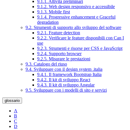
9.1.1. Attività preliminari
9.1.2. Web design responsivo e accessibile
9.1.3. Mobile first
9.1.4. Progressive enhancement e Graceful
degradation
9.2. Strumenti di supporto allo sviluppo del software
9.2.1. Feature detection
9.2.2. Verificare le feature disponibili con Can I
use
9.2.3. Strumenti e risorse per CSS e JavaScript
9.2.4. Supporto browser
9.2.5. Misurare le prestazioni
9.3. Catalogo del riuso
9.4. Sviluppare con il design system .italia
9.4.1. Il framework Bootstrap Italia
9.4.2. Il kit di sviluppo React
9.4.3. Il kit di sviluppo Angular
9.5. Sviluppare con i modelli di sito e servizi
glossario
A
B
C
D