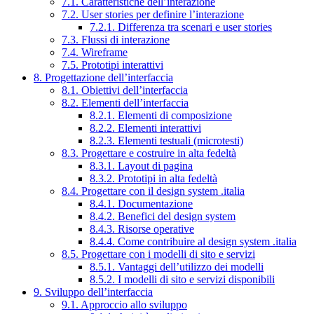
7.1. Caratteristiche dell’interazione
7.2. User stories per definire l’interazione
7.2.1. Differenza tra scenari e user stories
7.3. Flussi di interazione
7.4. Wireframe
7.5. Prototipi interattivi
8. Progettazione dell’interfaccia
8.1. Obiettivi dell’interfaccia
8.2. Elementi dell’interfaccia
8.2.1. Elementi di composizione
8.2.2. Elementi interattivi
8.2.3. Elementi testuali (microtesti)
8.3. Progettare e costruire in alta fedeltà
8.3.1. Layout di pagina
8.3.2. Prototipi in alta fedeltà
8.4. Progettare con il design system .italia
8.4.1. Documentazione
8.4.2. Benefici del design system
8.4.3. Risorse operative
8.4.4. Come contribuire al design system .italia
8.5. Progettare con i modelli di sito e servizi
8.5.1. Vantaggi dell’utilizzo dei modelli
8.5.2. I modelli di sito e servizi disponibili
9. Sviluppo dell’interfaccia
9.1. Approccio allo sviluppo