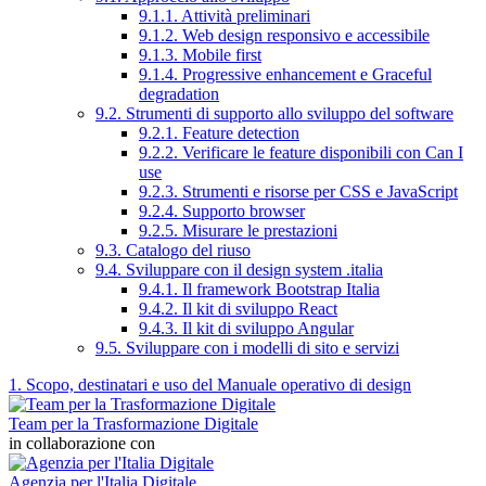
9.1.1. Attività preliminari
9.1.2. Web design responsivo e accessibile
9.1.3. Mobile first
9.1.4. Progressive enhancement e Graceful
degradation
9.2. Strumenti di supporto allo sviluppo del software
9.2.1. Feature detection
9.2.2. Verificare le feature disponibili con Can I
use
9.2.3. Strumenti e risorse per CSS e JavaScript
9.2.4. Supporto browser
9.2.5. Misurare le prestazioni
9.3. Catalogo del riuso
9.4. Sviluppare con il design system .italia
9.4.1. Il framework Bootstrap Italia
9.4.2. Il kit di sviluppo React
9.4.3. Il kit di sviluppo Angular
9.5. Sviluppare con i modelli di sito e servizi
1. Scopo, destinatari e uso del Manuale operativo di design
Team per la Trasformazione Digitale
in collaborazione con
Agenzia per l'Italia Digitale