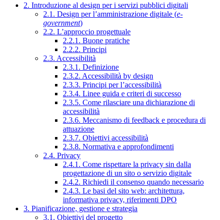
2. Introduzione al design per i servizi pubblici digitali
2.1. Design per l’amministrazione digitale (
e-
government
)
2.2. L’approccio progettuale
2.2.1. Buone pratiche
2.2.2. Principi
2.3. Accessibilità
2.3.1. Definizione
2.3.2. Accessibilità by design
2.3.3. Principi per l’accessibilità
2.3.4. Linee guida e criteri di successo
2.3.5. Come rilasciare una dichiarazione di
accessibilità
2.3.6. Meccanismo di feedback e procedura di
attuazione
2.3.7. Obiettivi accessibilità
2.3.8. Normativa e approfondimenti
2.4. Privacy
2.4.1. Come rispettare la privacy sin dalla
progettazione di un sito o servizio digitale
2.4.2. Richiedi il consenso quando necessario
2.4.3. Le basi del sito web: architettura,
informativa privacy, riferimenti DPO
3. Pianificazione, gestione e strategia
3.1. Obiettivi del progetto