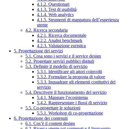
4.1.2. Questionari
4.1.3. Test di usabilità
4.1.4. Web analytics
4.1.5. Strumenti di mappatura dell’esperienza
utente
4.2. Ricerca secondaria
4.2.1. Ricerca documentale
4.2.2. Analisi benchmark
4.2.3. Valutazione euristica
5. Progettazione dei servizi
5.1. Cosa sono i servizi e il service design
5.2. Progettare servizi pubblici digitali
5.3. Definire il modello di servizio
5.3.1. Identificare gli attori coinvolti
5.3.2. Formulare la proposta di valore
5.3.3. Inquadrare gli elementi costitutivi del
servizio
5.4. Descrivere il funzionamento del servizio
5.4.1. Mappare l’ecosistema
5.4.2. Rappresentare i flussi di servizio
5.5. Co-progettare le soluzioni
5.5.1. Workshop di co-progettazione
6. Progettazione dei contenuti
6.1. Cos’è il content design
6.2. Ricerca utente sui contenuti e il linguaggio