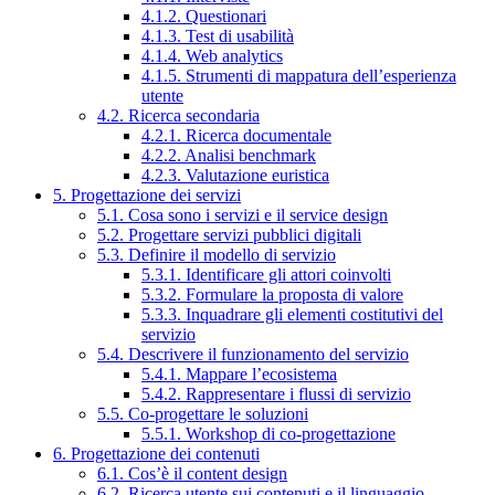
4.1.2. Questionari
4.1.3. Test di usabilità
4.1.4. Web analytics
4.1.5. Strumenti di mappatura dell’esperienza
utente
4.2. Ricerca secondaria
4.2.1. Ricerca documentale
4.2.2. Analisi benchmark
4.2.3. Valutazione euristica
5. Progettazione dei servizi
5.1. Cosa sono i servizi e il service design
5.2. Progettare servizi pubblici digitali
5.3. Definire il modello di servizio
5.3.1. Identificare gli attori coinvolti
5.3.2. Formulare la proposta di valore
5.3.3. Inquadrare gli elementi costitutivi del
servizio
5.4. Descrivere il funzionamento del servizio
5.4.1. Mappare l’ecosistema
5.4.2. Rappresentare i flussi di servizio
5.5. Co-progettare le soluzioni
5.5.1. Workshop di co-progettazione
6. Progettazione dei contenuti
6.1. Cos’è il content design
6.2. Ricerca utente sui contenuti e il linguaggio