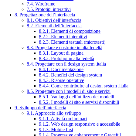
7.4. Wireframe
7.5. Prototipi interattivi
8. Progettazione dell’interfaccia
8.1. Obiettivi dell’interfaccia
8.2. Elementi dell’interfaccia
8.2.1. Elementi di composizione
8.2.2. Elementi interattivi
8.2.3. Elementi testuali (microtesti)
8.3. Progettare e costruire in alta fedeltà
8.3.1. Layout di pagina
8.3.2. Prototipi in alta fedeltà
8.4. Progettare con il design system .italia
8.4.1. Documentazione
8.4.2. Benefici del design system
8.4.3. Risorse operative
8.4.4. Come contribuire al design system .italia
8.5. Progettare con i modelli di sito e servizi
8.5.1. Vantaggi dell’utilizzo dei modelli
8.5.2. I modelli di sito e servizi disponibili
9. Sviluppo dell’interfaccia
9.1. Approccio allo sviluppo
9.1.1. Attività preliminari
9.1.2. Web design responsivo e accessibile
9.1.3. Mobile first
9.1.4. Progressive enhancement e Graceful