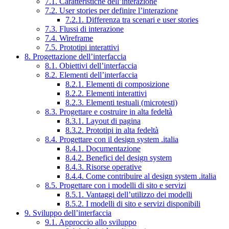
7.1. Caratteristiche dell’interazione
7.2. User stories per definire l’interazione
7.2.1. Differenza tra scenari e user stories
7.3. Flussi di interazione
7.4. Wireframe
7.5. Prototipi interattivi
8. Progettazione dell’interfaccia
8.1. Obiettivi dell’interfaccia
8.2. Elementi dell’interfaccia
8.2.1. Elementi di composizione
8.2.2. Elementi interattivi
8.2.3. Elementi testuali (microtesti)
8.3. Progettare e costruire in alta fedeltà
8.3.1. Layout di pagina
8.3.2. Prototipi in alta fedeltà
8.4. Progettare con il design system .italia
8.4.1. Documentazione
8.4.2. Benefici del design system
8.4.3. Risorse operative
8.4.4. Come contribuire al design system .italia
8.5. Progettare con i modelli di sito e servizi
8.5.1. Vantaggi dell’utilizzo dei modelli
8.5.2. I modelli di sito e servizi disponibili
9. Sviluppo dell’interfaccia
9.1. Approccio allo sviluppo