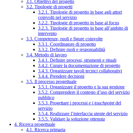
3.1. Obiettivi del progetto
3.2. Tipologie di progetti
3.2.1. Tipologie di progetto in base agli attori
coinvolti nel servizio
3.2.2. Tipologie di progetto in base al focus
3.2.3. Tipologie di progetto in base all’ambito di
intervento
3.3. Competenze, ruoli e figure coinvolte
3.3.1. Coordinatore di progetto
3.3.2. Definire ruoli e responsabilità
3.4. Metodo di lavoro
3.4.1. Definire processi, strumenti e rituali
3.4.2. Curare la documentazione di progetto
3.4.3. Organizzare tavoli tecnici collaborativi
3.4.4. Prendere decisioni
3.5. Il processo progettuale
3.5.1. Organizzare il progetto e la sua gestione
3.5.2. Comprendere il contesto d’uso del servizio
pubblico
3.5.3. Progettare i processi e i
touchpoint
del
servizio
3.5.4. Realizzare l’interfaccia utente del servizio
3.5.5. Validare la soluzione ottenuta
4. Ricerca progettuale
4.1. Ricerca primaria