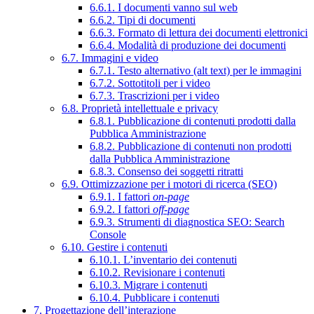
6.6.1. I documenti vanno sul web
6.6.2. Tipi di documenti
6.6.3. Formato di lettura dei documenti elettronici
6.6.4. Modalità di produzione dei documenti
6.7. Immagini e video
6.7.1. Testo alternativo (alt text) per le immagini
6.7.2. Sottotitoli per i video
6.7.3. Trascrizioni per i video
6.8. Proprietà intellettuale e privacy
6.8.1. Pubblicazione di contenuti prodotti dalla
Pubblica Amministrazione
6.8.2. Pubblicazione di contenuti non prodotti
dalla Pubblica Amministrazione
6.8.3. Consenso dei soggetti ritratti
6.9. Ottimizzazione per i motori di ricerca (SEO)
6.9.1. I fattori
on-page
6.9.2. I fattori
off-page
6.9.3. Strumenti di diagnostica SEO: Search
Console
6.10. Gestire i contenuti
6.10.1. L’inventario dei contenuti
6.10.2. Revisionare i contenuti
6.10.3. Migrare i contenuti
6.10.4. Pubblicare i contenuti
7. Progettazione dell’interazione