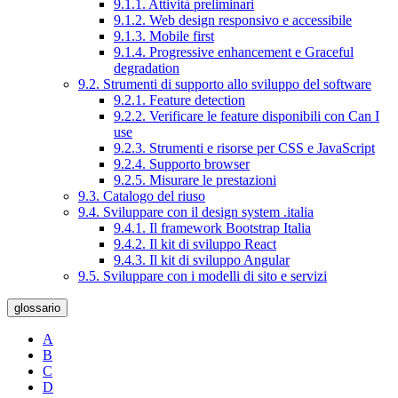
9.1.1. Attività preliminari
9.1.2. Web design responsivo e accessibile
9.1.3. Mobile first
9.1.4. Progressive enhancement e Graceful
degradation
9.2. Strumenti di supporto allo sviluppo del software
9.2.1. Feature detection
9.2.2. Verificare le feature disponibili con Can I
use
9.2.3. Strumenti e risorse per CSS e JavaScript
9.2.4. Supporto browser
9.2.5. Misurare le prestazioni
9.3. Catalogo del riuso
9.4. Sviluppare con il design system .italia
9.4.1. Il framework Bootstrap Italia
9.4.2. Il kit di sviluppo React
9.4.3. Il kit di sviluppo Angular
9.5. Sviluppare con i modelli di sito e servizi
glossario
A
B
C
D