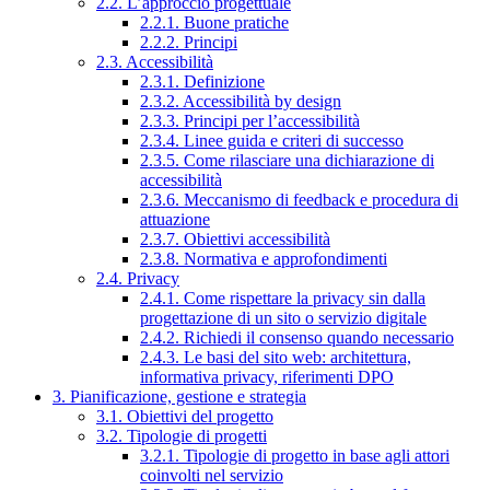
2.2. L’approccio progettuale
2.2.1. Buone pratiche
2.2.2. Principi
2.3. Accessibilità
2.3.1. Definizione
2.3.2. Accessibilità by design
2.3.3. Principi per l’accessibilità
2.3.4. Linee guida e criteri di successo
2.3.5. Come rilasciare una dichiarazione di
accessibilità
2.3.6. Meccanismo di feedback e procedura di
attuazione
2.3.7. Obiettivi accessibilità
2.3.8. Normativa e approfondimenti
2.4. Privacy
2.4.1. Come rispettare la privacy sin dalla
progettazione di un sito o servizio digitale
2.4.2. Richiedi il consenso quando necessario
2.4.3. Le basi del sito web: architettura,
informativa privacy, riferimenti DPO
3. Pianificazione, gestione e strategia
3.1. Obiettivi del progetto
3.2. Tipologie di progetti
3.2.1. Tipologie di progetto in base agli attori
coinvolti nel servizio