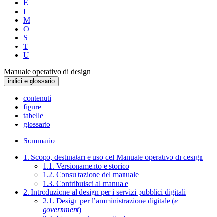
E
I
M
O
S
T
U
Manuale operativo di design
indici e glossario
contenuti
figure
tabelle
glossario
Sommario
1. Scopo, destinatari e uso del Manuale operativo di design
1.1. Versionamento e storico
1.2. Consultazione del manuale
1.3. Contribuisci al manuale
2. Introduzione al design per i servizi pubblici digitali
2.1. Design per l’amministrazione digitale (
e-
government
)