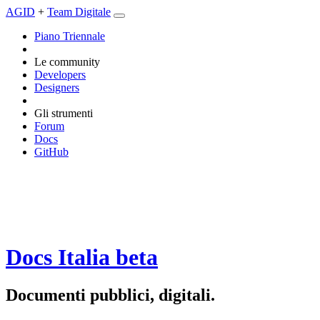
AGID
+
Team Digitale
Piano Triennale
Le community
Developers
Designers
Gli strumenti
Forum
Docs
GitHub
Docs Italia
beta
Documenti pubblici, digitali.