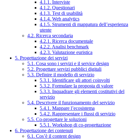
4.1.1. Interviste
4.1.2. Questionari
4.1.3. Test di usabilità
4.1.4. Web analytics
4.1.5. Strumenti di mappatura dell’esperienza
utente
4.2. Ricerca secondaria
4.2.1. Ricerca documentale
4.2.2. Analisi benchmark
4.2.3. Valutazione euristica
5. Progettazione dei servizi
5.1. Cosa sono i servizi e il service design
5.2. Progettare servizi pubblici digitali
5.3. Definire il modello di servizio
5.3.1. Identificare gli attori coinvolti
5.3.2. Formulare la proposta di valore
5.3.3. Inquadrare gli elementi costitutivi del
servizio
5.4. Descrivere il funzionamento del servizio
5.4.1. Mappare l’ecosistema
5.4.2. Rappresentare i flussi di servizio
5.5. Co-progettare le soluzioni
5.5.1. Workshop di co-progettazione
6. Progettazione dei contenuti
6.1. Cos’è il content design