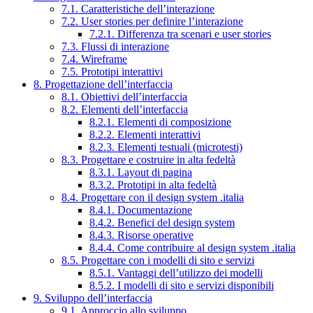
7.1. Caratteristiche dell’interazione
7.2. User stories per definire l’interazione
7.2.1. Differenza tra scenari e user stories
7.3. Flussi di interazione
7.4. Wireframe
7.5. Prototipi interattivi
8. Progettazione dell’interfaccia
8.1. Obiettivi dell’interfaccia
8.2. Elementi dell’interfaccia
8.2.1. Elementi di composizione
8.2.2. Elementi interattivi
8.2.3. Elementi testuali (microtesti)
8.3. Progettare e costruire in alta fedeltà
8.3.1. Layout di pagina
8.3.2. Prototipi in alta fedeltà
8.4. Progettare con il design system .italia
8.4.1. Documentazione
8.4.2. Benefici del design system
8.4.3. Risorse operative
8.4.4. Come contribuire al design system .italia
8.5. Progettare con i modelli di sito e servizi
8.5.1. Vantaggi dell’utilizzo dei modelli
8.5.2. I modelli di sito e servizi disponibili
9. Sviluppo dell’interfaccia
9.1. Approccio allo sviluppo