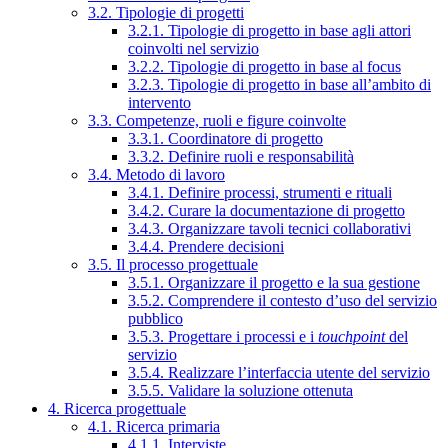
3.2. Tipologie di progetti
3.2.1. Tipologie di progetto in base agli attori
coinvolti nel servizio
3.2.2. Tipologie di progetto in base al focus
3.2.3. Tipologie di progetto in base all’ambito di
intervento
3.3. Competenze, ruoli e figure coinvolte
3.3.1. Coordinatore di progetto
3.3.2. Definire ruoli e responsabilità
3.4. Metodo di lavoro
3.4.1. Definire processi, strumenti e rituali
3.4.2. Curare la documentazione di progetto
3.4.3. Organizzare tavoli tecnici collaborativi
3.4.4. Prendere decisioni
3.5. Il processo progettuale
3.5.1. Organizzare il progetto e la sua gestione
3.5.2. Comprendere il contesto d’uso del servizio
pubblico
3.5.3. Progettare i processi e i
touchpoint
del
servizio
3.5.4. Realizzare l’interfaccia utente del servizio
3.5.5. Validare la soluzione ottenuta
4. Ricerca progettuale
4.1. Ricerca primaria
4.1.1. Interviste