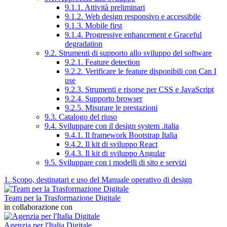
9.1.1. Attività preliminari
9.1.2. Web design responsivo e accessibile
9.1.3. Mobile first
9.1.4. Progressive enhancement e Graceful
degradation
9.2. Strumenti di supporto allo sviluppo del software
9.2.1. Feature detection
9.2.2. Verificare le feature disponibili con Can I
use
9.2.3. Strumenti e risorse per CSS e JavaScript
9.2.4. Supporto browser
9.2.5. Misurare le prestazioni
9.3. Catalogo del riuso
9.4. Sviluppare con il design system .italia
9.4.1. Il framework Bootstrap Italia
9.4.2. Il kit di sviluppo React
9.4.3. Il kit di sviluppo Angular
9.5. Sviluppare con i modelli di sito e servizi
1. Scopo, destinatari e uso del Manuale operativo di design
Team per la Trasformazione Digitale
in collaborazione con
Agenzia per l'Italia Digitale