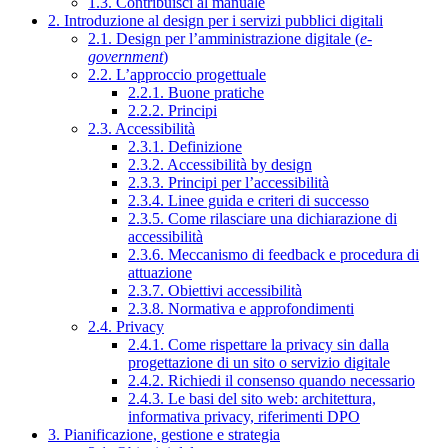
1.3. Contribuisci al manuale
2. Introduzione al design per i servizi pubblici digitali
2.1. Design per l’amministrazione digitale (
e-
government
)
2.2. L’approccio progettuale
2.2.1. Buone pratiche
2.2.2. Principi
2.3. Accessibilità
2.3.1. Definizione
2.3.2. Accessibilità by design
2.3.3. Principi per l’accessibilità
2.3.4. Linee guida e criteri di successo
2.3.5. Come rilasciare una dichiarazione di
accessibilità
2.3.6. Meccanismo di feedback e procedura di
attuazione
2.3.7. Obiettivi accessibilità
2.3.8. Normativa e approfondimenti
2.4. Privacy
2.4.1. Come rispettare la privacy sin dalla
progettazione di un sito o servizio digitale
2.4.2. Richiedi il consenso quando necessario
2.4.3. Le basi del sito web: architettura,
informativa privacy, riferimenti DPO
3. Pianificazione, gestione e strategia