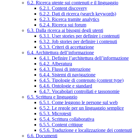
6.2. Ricerca utente sui contenuti e il linguaggio
6.2.1. Content discovery
6.2.2. Dati di ricerca (search keywords)
6.2.3. Ricerca tramite analytics
6.2.4. Ricerca sui forum
6.3. Dalla ricerca ai bisogni degli utenti
6.3.1. User stories per definire i contenuti
6.3.2. Job stories per definire i contenuti
6.3.3. Criteri di accettazione
6.4. Architettura dell’informazione
6.4.1. Definire l’architettura dell’informazione
6.4.2. Alberatura
6.4.3. Flussi di interazione
6.4.4. Sistemi di navigazione
6.4.5. Tipologie di contenuto (content type)
6.4.6. Ontologie e standard
6.4.7. Vocabolari controllati e tassonomie
6.5. Scrittura e linguaggio
6.5.1. Come leggono le persone sul web
6.5.2. Le regole per un linguaggio semplice
6.5.3. Microtesti
6.5.4. Scrittura collaborativa
6.5.5. Content critique
6.5.6. Traduzione e localizzazione dei contenuti
6.6. Documenti