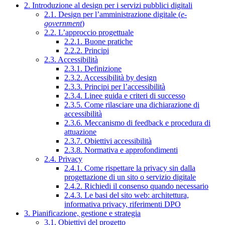
2. Introduzione al design per i servizi pubblici digitali
2.1. Design per l’amministrazione digitale (
e-
government
)
2.2. L’approccio progettuale
2.2.1. Buone pratiche
2.2.2. Principi
2.3. Accessibilità
2.3.1. Definizione
2.3.2. Accessibilità by design
2.3.3. Principi per l’accessibilità
2.3.4. Linee guida e criteri di successo
2.3.5. Come rilasciare una dichiarazione di
accessibilità
2.3.6. Meccanismo di feedback e procedura di
attuazione
2.3.7. Obiettivi accessibilità
2.3.8. Normativa e approfondimenti
2.4. Privacy
2.4.1. Come rispettare la privacy sin dalla
progettazione di un sito o servizio digitale
2.4.2. Richiedi il consenso quando necessario
2.4.3. Le basi del sito web: architettura,
informativa privacy, riferimenti DPO
3. Pianificazione, gestione e strategia
3.1. Obiettivi del progetto