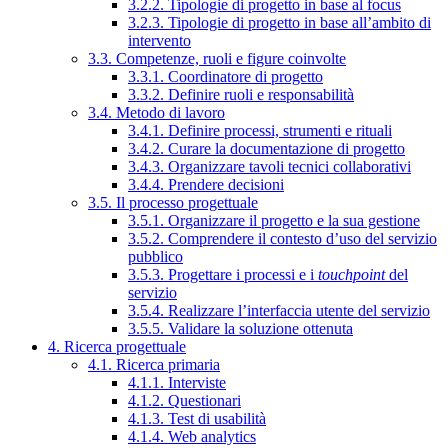
3.2.2. Tipologie di progetto in base al focus
3.2.3. Tipologie di progetto in base all’ambito di
intervento
3.3. Competenze, ruoli e figure coinvolte
3.3.1. Coordinatore di progetto
3.3.2. Definire ruoli e responsabilità
3.4. Metodo di lavoro
3.4.1. Definire processi, strumenti e rituali
3.4.2. Curare la documentazione di progetto
3.4.3. Organizzare tavoli tecnici collaborativi
3.4.4. Prendere decisioni
3.5. Il processo progettuale
3.5.1. Organizzare il progetto e la sua gestione
3.5.2. Comprendere il contesto d’uso del servizio
pubblico
3.5.3. Progettare i processi e i
touchpoint
del
servizio
3.5.4. Realizzare l’interfaccia utente del servizio
3.5.5. Validare la soluzione ottenuta
4. Ricerca progettuale
4.1. Ricerca primaria
4.1.1. Interviste
4.1.2. Questionari
4.1.3. Test di usabilità
4.1.4. Web analytics