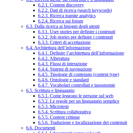
6.2.1. Content discovery
6.2.2. Dati di ricerca (search keywords)
6.2.3. Ricerca tramite analytics
6.2.4. Ricerca sui forum
6.3. Dalla ricerca ai bisogni degli utenti
6.3.1. User stories per definire i contenuti
6.3.2. Job stories per definire i contenuti
6.3.3. Criteri di accettazione
6.4. Architettura dell’informazione
6.4.1. Definire l’architettura dell’informazione
6.4.2. Alberatura
6.4.3. Flussi di interazione
6.4.4. Sistemi di navigazione
6.4.5. Tipologie di contenuto (content type)
6.4.6. Ontologie e standard
6.4.7. Vocabolari controllati e tassonomie
6.5. Scrittura e linguaggio
6.5.1. Come leggono le persone sul web
6.5.2. Le regole per un linguaggio semplice
6.5.3. Microtesti
6.5.4. Scrittura collaborativa
6.5.5. Content critique
6.5.6. Traduzione e localizzazione dei contenuti
6.6. Documenti