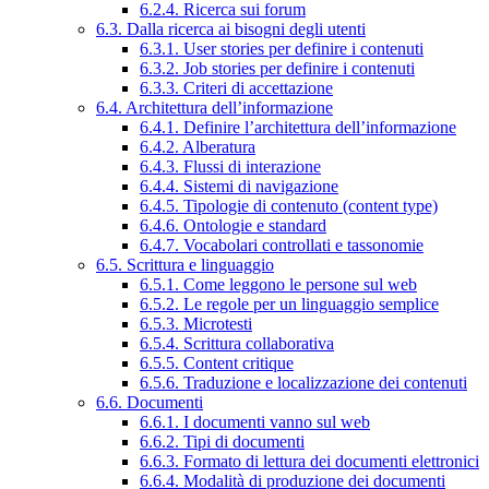
6.2.4. Ricerca sui forum
6.3. Dalla ricerca ai bisogni degli utenti
6.3.1. User stories per definire i contenuti
6.3.2. Job stories per definire i contenuti
6.3.3. Criteri di accettazione
6.4. Architettura dell’informazione
6.4.1. Definire l’architettura dell’informazione
6.4.2. Alberatura
6.4.3. Flussi di interazione
6.4.4. Sistemi di navigazione
6.4.5. Tipologie di contenuto (content type)
6.4.6. Ontologie e standard
6.4.7. Vocabolari controllati e tassonomie
6.5. Scrittura e linguaggio
6.5.1. Come leggono le persone sul web
6.5.2. Le regole per un linguaggio semplice
6.5.3. Microtesti
6.5.4. Scrittura collaborativa
6.5.5. Content critique
6.5.6. Traduzione e localizzazione dei contenuti
6.6. Documenti
6.6.1. I documenti vanno sul web
6.6.2. Tipi di documenti
6.6.3. Formato di lettura dei documenti elettronici
6.6.4. Modalità di produzione dei documenti