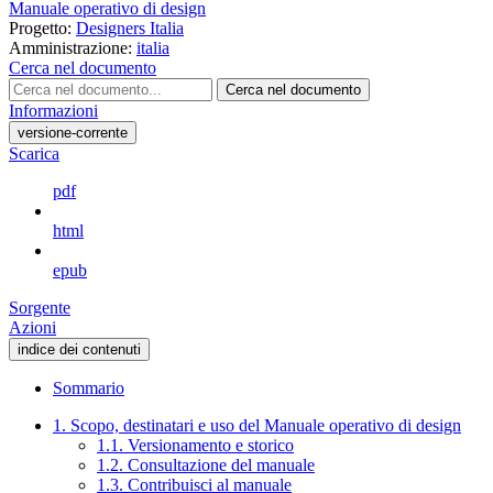
Manuale operativo di design
Progetto:
Designers Italia
Amministrazione:
italia
Cerca nel documento
Cerca nel documento
Informazioni
versione-corrente
Scarica
pdf
html
epub
Sorgente
Azioni
indice dei contenuti
Sommario
1. Scopo, destinatari e uso del Manuale operativo di design
1.1. Versionamento e storico
1.2. Consultazione del manuale
1.3. Contribuisci al manuale