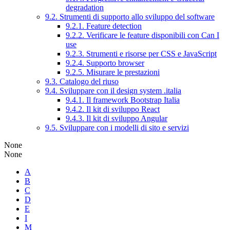
degradation
9.2. Strumenti di supporto allo sviluppo del software
9.2.1. Feature detection
9.2.2. Verificare le feature disponibili con Can I
use
9.2.3. Strumenti e risorse per CSS e JavaScript
9.2.4. Supporto browser
9.2.5. Misurare le prestazioni
9.3. Catalogo del riuso
9.4. Sviluppare con il design system .italia
9.4.1. Il framework Bootstrap Italia
9.4.2. Il kit di sviluppo React
9.4.3. Il kit di sviluppo Angular
9.5. Sviluppare con i modelli di sito e servizi
None
None
A
B
C
D
E
I
M