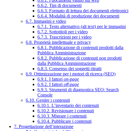
6.6.1. I documenti vanno sul web
6.6.2. Tipi di documenti
6.6.3. Formato di lettura dei documenti elettronici
6.6.4. Modalità di produzione dei documenti
6.7. Immagini e video
6.7.1. Testo alternativo (alt text) per le immagini
6.7.2. Sottotitoli per i video
6.7.3. Trascrizioni per i video
6.8. Proprietà intellettuale e privacy
6.8.1. Pubblicazione di contenuti prodotti dalla
Pubblica Amministrazione
6.8.2. Pubblicazione di contenuti non prodotti
dalla Pubblica Amministrazione
6.8.3. Consenso dei soggetti ritratti
6.9. Ottimizzazione per i motori di ricerca (SEO)
6.9.1. I fattori
on-page
6.9.2. I fattori
off-page
6.9.3. Strumenti di diagnostica SEO: Search
Console
6.10. Gestire i contenuti
6.10.1. L’inventario dei contenuti
6.10.2. Revisionare i contenuti
6.10.3. Migrare i contenuti
6.10.4. Pubblicare i contenuti
7. Progettazione dell’interazione