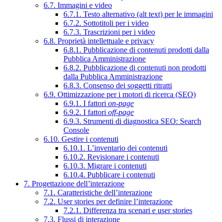
6.7. Immagini e video
6.7.1. Testo alternativo (alt text) per le immagini
6.7.2. Sottotitoli per i video
6.7.3. Trascrizioni per i video
6.8. Proprietà intellettuale e privacy
6.8.1. Pubblicazione di contenuti prodotti dalla
Pubblica Amministrazione
6.8.2. Pubblicazione di contenuti non prodotti
dalla Pubblica Amministrazione
6.8.3. Consenso dei soggetti ritratti
6.9. Ottimizzazione per i motori di ricerca (SEO)
6.9.1. I fattori
on-page
6.9.2. I fattori
off-page
6.9.3. Strumenti di diagnostica SEO: Search
Console
6.10. Gestire i contenuti
6.10.1. L’inventario dei contenuti
6.10.2. Revisionare i contenuti
6.10.3. Migrare i contenuti
6.10.4. Pubblicare i contenuti
7. Progettazione dell’interazione
7.1. Caratteristiche dell’interazione
7.2. User stories per definire l’interazione
7.2.1. Differenza tra scenari e user stories
7.3. Flussi di interazione