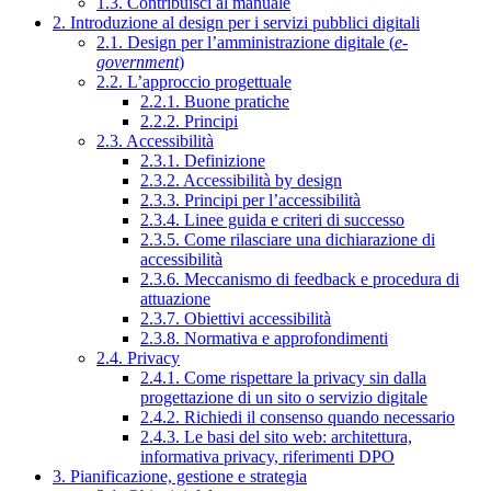
1.3. Contribuisci al manuale
2. Introduzione al design per i servizi pubblici digitali
2.1. Design per l’amministrazione digitale (
e-
government
)
2.2. L’approccio progettuale
2.2.1. Buone pratiche
2.2.2. Principi
2.3. Accessibilità
2.3.1. Definizione
2.3.2. Accessibilità by design
2.3.3. Principi per l’accessibilità
2.3.4. Linee guida e criteri di successo
2.3.5. Come rilasciare una dichiarazione di
accessibilità
2.3.6. Meccanismo di feedback e procedura di
attuazione
2.3.7. Obiettivi accessibilità
2.3.8. Normativa e approfondimenti
2.4. Privacy
2.4.1. Come rispettare la privacy sin dalla
progettazione di un sito o servizio digitale
2.4.2. Richiedi il consenso quando necessario
2.4.3. Le basi del sito web: architettura,
informativa privacy, riferimenti DPO
3. Pianificazione, gestione e strategia