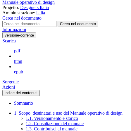
Manuale operativo di design
Progetto:
Designers Italia
Amministrazione:
italia
Cerca nel documento
Cerca nel documento
Informazioni
versione-corrente
Scarica
pdf
html
epub
Sorgente
Azioni
indice dei contenuti
Sommario
1. Scopo, destinatari e uso del Manuale operativo di design
1.1. Versionamento e storico
1.2. Consultazione del manuale
1.3. Contribuisci al manuale