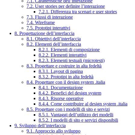
7.1. Caratteristiche dell’interazione
7.2. User stories per definire l’interazione
7.2.1. Differenza tra scenari e user stories
7.3. Flussi di interazione
7.4. Wireframe
7.5. Prototipi interattivi
8. Progettazione dell’interfaccia
8.1. Obiettivi dell’interfaccia
8.2. Elementi dell’interfaccia
8.2.1. Elementi di composizione
8.2.2. Elementi interattivi
8.2.3. Elementi testuali (microtesti)
8.3. Progettare e costruire in alta fedeltà
8.3.1. Layout di pagina
8.3.2. Prototipi in alta fedeltà
8.4. Progettare con il design system .italia
8.4.1. Documentazione
8.4.2. Benefici del design system
8.4.3. Risorse operative
8.4.4. Come contribuire al design system .italia
8.5. Progettare con i modelli di sito e servizi
8.5.1. Vantaggi dell’utilizzo dei modelli
8.5.2. I modelli di sito e servizi disponibili
9. Sviluppo dell’interfaccia
9.1. Approccio allo sviluppo