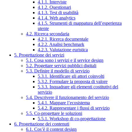
4.1.1. Interviste
4.1.2. Questionari
4.1.3. Test di usabilità
4.1.4. Web analytics
4.1.5. Strumenti di mappatura dell’esperienza
utente
4.2. Ricerca secondaria
4.2.1. Ricerca documentale
4.2.2. Analisi benchmark
4.2.3. Valutazione euristica
5. Progettazione dei servizi
5.1. Cosa sono i servizi e il service design
5.2. Progettare servizi pubblici digitali
5.3. Definire il modello di servizio
5.3.1. Identificare gli attori coinvolti
5.3.2. Formulare la proposta di valore
5.3.3. Inquadrare gli elementi costitutivi del
servizio
5.4. Descrivere il funzionamento del servizio
5.4.1. Mappare l’ecosistema
5.4.2. Rappresentare i flussi di servizio
5.5. Co-progettare le soluzioni
5.5.1. Workshop di co-progettazione
6. Progettazione dei contenuti
6.1. Cos’è il content design