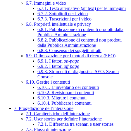
6.7. Immagini e video
6.7.1. Testo alternativo (alt text) per le immagini
6.7.2. Sottotitoli per i video
6.7.3. Trascrizioni per i video
6.8. Proprietà intellettuale e privacy
6.8.1. Pubblicazione di contenuti prodotti dalla
Pubblica Amministrazione
6.8.2. Pubblicazione di contenuti non prodotti
dalla Pubblica Amministrazione
6.8.3. Consenso dei soggetti ritratti
6.9. Ottimizzazione per i motori di ricerca (SEO)
6.9.1. I fattori
on-page
6.9.2. I fattori
off-page
6.9.3. Strumenti di diagnostica SEO: Search
Console
6.10. Gestire i contenuti
6.10.1. L’inventario dei contenuti
6.10.2. Revisionare i contenuti
6.10.3. Migrare i contenuti
6.10.4. Pubblicare i contenuti
7. Progettazione dell’interazione
7.1. Caratteristiche dell’interazione
7.2. User stories per definire l’interazione
7.2.1. Differenza tra scenari e user stories
7.3. Flussi di interazione