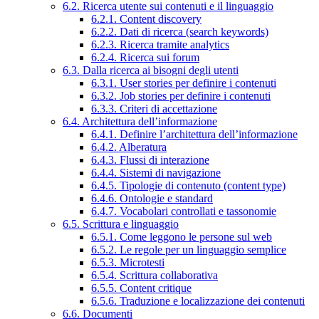
6.2. Ricerca utente sui contenuti e il linguaggio
6.2.1. Content discovery
6.2.2. Dati di ricerca (search keywords)
6.2.3. Ricerca tramite analytics
6.2.4. Ricerca sui forum
6.3. Dalla ricerca ai bisogni degli utenti
6.3.1. User stories per definire i contenuti
6.3.2. Job stories per definire i contenuti
6.3.3. Criteri di accettazione
6.4. Architettura dell’informazione
6.4.1. Definire l’architettura dell’informazione
6.4.2. Alberatura
6.4.3. Flussi di interazione
6.4.4. Sistemi di navigazione
6.4.5. Tipologie di contenuto (content type)
6.4.6. Ontologie e standard
6.4.7. Vocabolari controllati e tassonomie
6.5. Scrittura e linguaggio
6.5.1. Come leggono le persone sul web
6.5.2. Le regole per un linguaggio semplice
6.5.3. Microtesti
6.5.4. Scrittura collaborativa
6.5.5. Content critique
6.5.6. Traduzione e localizzazione dei contenuti
6.6. Documenti