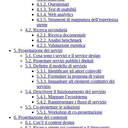
4.1.2. Questionari
4.1.3. Test di usabilità
4.1.4. Web analytics
4.1.5. Strumenti di mappatura dell’esperienza
utente
4.2. Ricerca secondaria
4.2.1. Ricerca documentale
4.2.2. Analisi benchmark
4.2.3. Valutazione euristica
5. Progettazione dei servizi
5.1. Cosa sono i servizi e il service design
5.2. Progettare servizi pubblici digitali
5.3. Definire il modello di servizio
5.3.1. Identificare gli attori coinvolti
5.3.2. Formulare la proposta di valore
5.3.3. Inquadrare gli elementi costitutivi del
servizio
5.4. Descrivere il funzionamento del servizio
5.4.1. Mappare l’ecosistema
5.4.2. Rappresentare i flussi di servizio
5.5. Co-progettare le soluzioni
5.5.1. Workshop di co-progettazione
6. Progettazione dei contenuti
6.1. Cos’è il content design
6.2. Ricerca utente sui contenuti e il linguaggio