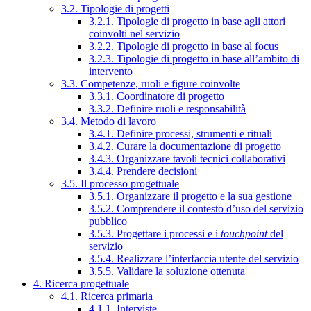
3.2. Tipologie di progetti
3.2.1. Tipologie di progetto in base agli attori
coinvolti nel servizio
3.2.2. Tipologie di progetto in base al focus
3.2.3. Tipologie di progetto in base all’ambito di
intervento
3.3. Competenze, ruoli e figure coinvolte
3.3.1. Coordinatore di progetto
3.3.2. Definire ruoli e responsabilità
3.4. Metodo di lavoro
3.4.1. Definire processi, strumenti e rituali
3.4.2. Curare la documentazione di progetto
3.4.3. Organizzare tavoli tecnici collaborativi
3.4.4. Prendere decisioni
3.5. Il processo progettuale
3.5.1. Organizzare il progetto e la sua gestione
3.5.2. Comprendere il contesto d’uso del servizio
pubblico
3.5.3. Progettare i processi e i
touchpoint
del
servizio
3.5.4. Realizzare l’interfaccia utente del servizio
3.5.5. Validare la soluzione ottenuta
4. Ricerca progettuale
4.1. Ricerca primaria
4.1.1. Interviste