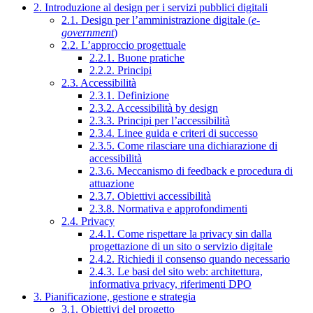
2. Introduzione al design per i servizi pubblici digitali
2.1. Design per l’amministrazione digitale (
e-
government
)
2.2. L’approccio progettuale
2.2.1. Buone pratiche
2.2.2. Principi
2.3. Accessibilità
2.3.1. Definizione
2.3.2. Accessibilità by design
2.3.3. Principi per l’accessibilità
2.3.4. Linee guida e criteri di successo
2.3.5. Come rilasciare una dichiarazione di
accessibilità
2.3.6. Meccanismo di feedback e procedura di
attuazione
2.3.7. Obiettivi accessibilità
2.3.8. Normativa e approfondimenti
2.4. Privacy
2.4.1. Come rispettare la privacy sin dalla
progettazione di un sito o servizio digitale
2.4.2. Richiedi il consenso quando necessario
2.4.3. Le basi del sito web: architettura,
informativa privacy, riferimenti DPO
3. Pianificazione, gestione e strategia
3.1. Obiettivi del progetto