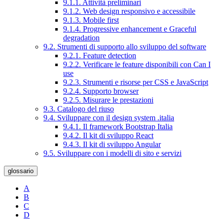
9.1.1. Attività preliminari
9.1.2. Web design responsivo e accessibile
9.1.3. Mobile first
9.1.4. Progressive enhancement e Graceful
degradation
9.2. Strumenti di supporto allo sviluppo del software
9.2.1. Feature detection
9.2.2. Verificare le feature disponibili con Can I
use
9.2.3. Strumenti e risorse per CSS e JavaScript
9.2.4. Supporto browser
9.2.5. Misurare le prestazioni
9.3. Catalogo del riuso
9.4. Sviluppare con il design system .italia
9.4.1. Il framework Bootstrap Italia
9.4.2. Il kit di sviluppo React
9.4.3. Il kit di sviluppo Angular
9.5. Sviluppare con i modelli di sito e servizi
glossario
A
B
C
D