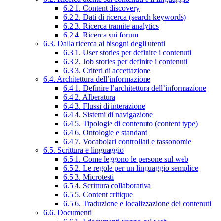
6.2.1. Content discovery
6.2.2. Dati di ricerca (search keywords)
6.2.3. Ricerca tramite analytics
6.2.4. Ricerca sui forum
6.3. Dalla ricerca ai bisogni degli utenti
6.3.1. User stories per definire i contenuti
6.3.2. Job stories per definire i contenuti
6.3.3. Criteri di accettazione
6.4. Architettura dell’informazione
6.4.1. Definire l’architettura dell’informazione
6.4.2. Alberatura
6.4.3. Flussi di interazione
6.4.4. Sistemi di navigazione
6.4.5. Tipologie di contenuto (content type)
6.4.6. Ontologie e standard
6.4.7. Vocabolari controllati e tassonomie
6.5. Scrittura e linguaggio
6.5.1. Come leggono le persone sul web
6.5.2. Le regole per un linguaggio semplice
6.5.3. Microtesti
6.5.4. Scrittura collaborativa
6.5.5. Content critique
6.5.6. Traduzione e localizzazione dei contenuti
6.6. Documenti