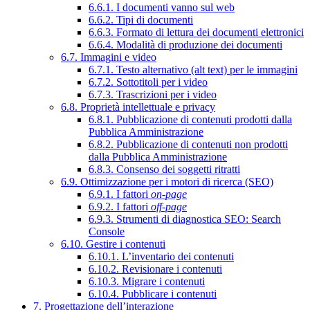
6.6.1. I documenti vanno sul web
6.6.2. Tipi di documenti
6.6.3. Formato di lettura dei documenti elettronici
6.6.4. Modalità di produzione dei documenti
6.7. Immagini e video
6.7.1. Testo alternativo (alt text) per le immagini
6.7.2. Sottotitoli per i video
6.7.3. Trascrizioni per i video
6.8. Proprietà intellettuale e privacy
6.8.1. Pubblicazione di contenuti prodotti dalla
Pubblica Amministrazione
6.8.2. Pubblicazione di contenuti non prodotti
dalla Pubblica Amministrazione
6.8.3. Consenso dei soggetti ritratti
6.9. Ottimizzazione per i motori di ricerca (SEO)
6.9.1. I fattori
on-page
6.9.2. I fattori
off-page
6.9.3. Strumenti di diagnostica SEO: Search
Console
6.10. Gestire i contenuti
6.10.1. L’inventario dei contenuti
6.10.2. Revisionare i contenuti
6.10.3. Migrare i contenuti
6.10.4. Pubblicare i contenuti
7. Progettazione dell’interazione