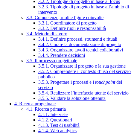
3.2.2. Tipologie di progetto in base al focus
3.2.3. Tipologie di progetto in base all’ambito di
intervento
3.3. Competenze, ruoli e figure coinvolte
3.3.1. Coordinatore di progetto
3.3.2. Definire ruoli e responsabilità
3.4. Metodo di lavoro
3.4.1. Definire processi, strumenti e rituali
3.4.2. Curare la documentazione di progetto
3.4.3. Organizzare tavoli tecnici collaborativi
3.4.4. Prendere decisioni
3.5. Il processo progettuale
3.5.1. Organizzare il progetto e la sua gestione
3.5.2. Comprendere il contesto d’uso del servizio
pubblico
3.5.3. Progettare i processi e i
touchpoint
del
servizio
3.5.4. Realizzare l’interfaccia utente del servizio
3.5.5. Validare la soluzione ottenuta
4. Ricerca progettuale
4.1. Ricerca primaria
4.1.1. Interviste
4.1.2. Questionari
4.1.3. Test di usabilità
4.1.4. Web analytics