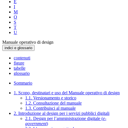
E
I
M
O
S
T
U
Manuale operativo di design
indici e glossario
contenuti
figure
tabelle
glossario
Sommario
1. Scopo, destinatari e uso del Manuale operativo di design
1.1. Versionamento e storico
1.2. Consultazione del manuale
1.3. Contribuisci al manuale
2. Introduzione al design per i servizi pubblici digitali
2.1. Design per l’amministrazione digitale (
e-
government
)