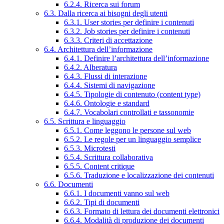
6.2.4. Ricerca sui forum
6.3. Dalla ricerca ai bisogni degli utenti
6.3.1. User stories per definire i contenuti
6.3.2. Job stories per definire i contenuti
6.3.3. Criteri di accettazione
6.4. Architettura dell’informazione
6.4.1. Definire l’architettura dell’informazione
6.4.2. Alberatura
6.4.3. Flussi di interazione
6.4.4. Sistemi di navigazione
6.4.5. Tipologie di contenuto (content type)
6.4.6. Ontologie e standard
6.4.7. Vocabolari controllati e tassonomie
6.5. Scrittura e linguaggio
6.5.1. Come leggono le persone sul web
6.5.2. Le regole per un linguaggio semplice
6.5.3. Microtesti
6.5.4. Scrittura collaborativa
6.5.5. Content critique
6.5.6. Traduzione e localizzazione dei contenuti
6.6. Documenti
6.6.1. I documenti vanno sul web
6.6.2. Tipi di documenti
6.6.3. Formato di lettura dei documenti elettronici
6.6.4. Modalità di produzione dei documenti