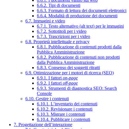
6.6.1. I documenti vanno sul web
6.6.2. Tipi di documenti
6.6.3. Formato di lettura dei documenti elettronici
6.6.4. Modalità di produzione dei documenti
6.7. Immagini e video
6.7.1. Testo alternativo (alt text) per le immagini
6.7.2. Sottotitoli per i video
6.7.3. Trascrizioni per i video
6.8. Proprietà intellettuale e privacy
6.8.1. Pubblicazione di contenuti prodotti dalla
Pubblica Amministrazione
6.8.2. Pubblicazione di contenuti non prodotti
dalla Pubblica Amministrazione
6.8.3. Consenso dei soggetti ritratti
6.9. Ottimizzazione per i motori di ricerca (SEO)
6.9.1. I fattori
on-page
6.9.2. I fattori
off-page
6.9.3. Strumenti di diagnostica SEO: Search
Console
6.10. Gestire i contenuti
6.10.1. L’inventario dei contenuti
6.10.2. Revisionare i contenuti
6.10.3. Migrare i contenuti
6.10.4. Pubblicare i contenuti
7. Progettazione dell’interazione