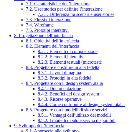
7.1. Caratteristiche dell’interazione
7.2. User stories per definire l’interazione
7.2.1. Differenza tra scenari e user stories
7.3. Flussi di interazione
7.4. Wireframe
7.5. Prototipi interattivi
8. Progettazione dell’interfaccia
8.1. Obiettivi dell’interfaccia
8.2. Elementi dell’interfaccia
8.2.1. Elementi di composizione
8.2.2. Elementi interattivi
8.2.3. Elementi testuali (microtesti)
8.3. Progettare e costruire in alta fedeltà
8.3.1. Layout di pagina
8.3.2. Prototipi in alta fedeltà
8.4. Progettare con il design system .italia
8.4.1. Documentazione
8.4.2. Benefici del design system
8.4.3. Risorse operative
8.4.4. Come contribuire al design system .italia
8.5. Progettare con i modelli di sito e servizi
8.5.1. Vantaggi dell’utilizzo dei modelli
8.5.2. I modelli di sito e servizi disponibili
9. Sviluppo dell’interfaccia
9.1. Approccio allo sviluppo