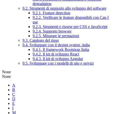
degradation
9.2. Strumenti di supporto allo sviluppo del software
9.2.1. Feature detection
9.2.2. Verificare le feature disponibili con Can I
use
9.2.3. Strumenti e risorse per CSS e JavaScript
9.2.4. Supporto browser
9.2.5. Misurare le prestazioni
9.3. Catalogo del riuso
9.4. Sviluppare con il design system .italia
9.4.1. Il framework Bootstrap Italia
9.4.2. Il kit di sviluppo React
9.4.3. Il kit di sviluppo Angular
9.5. Sviluppare con i modelli di sito e servizi
None
None
A
B
C
D
E
I
M