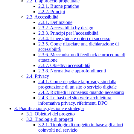
2.2. L’approccio progettuale
2.2.1. Buone pratiche
2.2.2. Principi
2.3. Accessibilità
2.3.1. Definizione
2.3.2. Accessibilità by design
2.3.3. Principi per l’accessibilità
2.3.4. Linee guida e criteri di successo
2.3.5. Come rilasciare una dichiarazione di
accessibilità
2.3.6. Meccanismo di feedback e procedura di
attuazione
2.3.7. Obiettivi accessibilità
2.3.8. Normativa e approfondimenti
2.4. Privacy
2.4.1. Come rispettare la privacy sin dalla
progettazione di un sito o servizio digitale
2.4.2. Richiedi il consenso quando necessario
2.4.3. Le basi del sito web: architettura,
informativa privacy, riferimenti DPO
3. Pianificazione, gestione e strategia
3.1. Obiettivi del progetto
3.2. Tipologie di progetti
3.2.1. Tipologie di progetto in base agli attori
coinvolti nel servizio