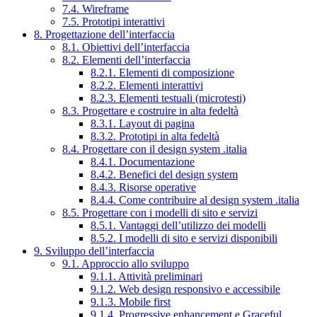
7.4. Wireframe
7.5. Prototipi interattivi
8. Progettazione dell’interfaccia
8.1. Obiettivi dell’interfaccia
8.2. Elementi dell’interfaccia
8.2.1. Elementi di composizione
8.2.2. Elementi interattivi
8.2.3. Elementi testuali (microtesti)
8.3. Progettare e costruire in alta fedeltà
8.3.1. Layout di pagina
8.3.2. Prototipi in alta fedeltà
8.4. Progettare con il design system .italia
8.4.1. Documentazione
8.4.2. Benefici del design system
8.4.3. Risorse operative
8.4.4. Come contribuire al design system .italia
8.5. Progettare con i modelli di sito e servizi
8.5.1. Vantaggi dell’utilizzo dei modelli
8.5.2. I modelli di sito e servizi disponibili
9. Sviluppo dell’interfaccia
9.1. Approccio allo sviluppo
9.1.1. Attività preliminari
9.1.2. Web design responsivo e accessibile
9.1.3. Mobile first
9.1.4. Progressive enhancement e Graceful