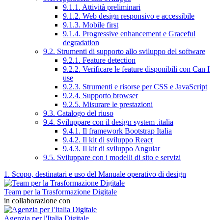
9.1.1. Attività preliminari
9.1.2. Web design responsivo e accessibile
9.1.3. Mobile first
9.1.4. Progressive enhancement e Graceful
degradation
9.2. Strumenti di supporto allo sviluppo del software
9.2.1. Feature detection
9.2.2. Verificare le feature disponibili con Can I
use
9.2.3. Strumenti e risorse per CSS e JavaScript
9.2.4. Supporto browser
9.2.5. Misurare le prestazioni
9.3. Catalogo del riuso
9.4. Sviluppare con il design system .italia
9.4.1. Il framework Bootstrap Italia
9.4.2. Il kit di sviluppo React
9.4.3. Il kit di sviluppo Angular
9.5. Sviluppare con i modelli di sito e servizi
1. Scopo, destinatari e uso del Manuale operativo di design
Team per la Trasformazione Digitale
in collaborazione con
Agenzia per l'Italia Digitale