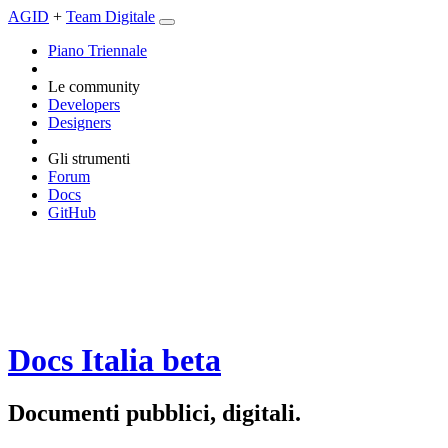
AGID
+
Team Digitale
Piano Triennale
Le community
Developers
Designers
Gli strumenti
Forum
Docs
GitHub
Docs Italia
beta
Documenti pubblici, digitali.