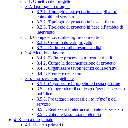
3.1. Obiettivi del progetto
3.2. Tipologie di progetti
3.2.1. Tipologie di progetto in base agli attori
coinvolti nel servizio
3.2.2. Tipologie di progetto in base al focus
3.2.3. Tipologie di progetto in base all’ambito di
intervento
3.3. Competenze, ruoli e figure coinvolte
3.3.1. Coordinatore di progetto
3.3.2. Definire ruoli e responsabilità
3.4. Metodo di lavoro
3.4.1. Definire processi, strumenti e rituali
3.4.2. Curare la documentazione di progetto
3.4.3. Organizzare tavoli tecnici collaborativi
3.4.4. Prendere decisioni
3.5. Il processo progettuale
3.5.1. Organizzare il progetto e la sua gestione
3.5.2. Comprendere il contesto d’uso del servizio
pubblico
3.5.3. Progettare i processi e i
touchpoint
del
servizio
3.5.4. Realizzare l’interfaccia utente del servizio
3.5.5. Validare la soluzione ottenuta
4. Ricerca progettuale
4.1. Ricerca primaria