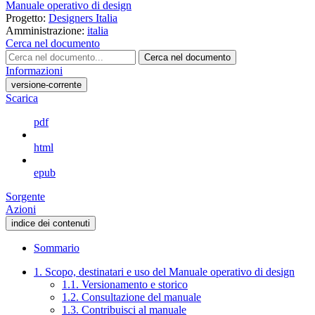
Manuale operativo di design
Progetto:
Designers Italia
Amministrazione:
italia
Cerca nel documento
Cerca nel documento
Informazioni
versione-corrente
Scarica
pdf
html
epub
Sorgente
Azioni
indice dei contenuti
Sommario
1. Scopo, destinatari e uso del Manuale operativo di design
1.1. Versionamento e storico
1.2. Consultazione del manuale
1.3. Contribuisci al manuale