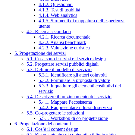
4.1.2. Questionari
4.1.3. Test di usabilità
4.1.4. Web analytics
4.1.5. Strumenti di mappatura dell’esperienza
utente
4.2. Ricerca secondaria
4.2.1. Ricerca documentale
4.2.2. Analisi benchmark
4.2.3. Valutazione euristica
5. Progettazione dei servizi
5.1. Cosa sono i servizi e il service design
5.2. Progettare servizi pubblici digitali
5.3. Definire il modello di servizio
5.3.1. Identificare gli attori coinvolti
5.3.2. Formulare la proposta di valore
5.3.3. Inquadrare gli elementi costitutivi del
servizio
5.4. Descrivere il funzionamento del servizio
5.4.1. Mappare l’ecosistema
5.4.2. Rappresentare i flussi di servizio
5.5. Co-progettare le soluzioni
5.5.1. Workshop di co-progettazione
6. Progettazione dei contenuti
6.1. Cos’è il content design
6.2. Ricerca utente sui contenuti e il linguaggio