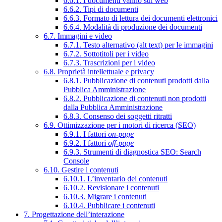
6.6.1. I documenti vanno sul web
6.6.2. Tipi di documenti
6.6.3. Formato di lettura dei documenti elettronici
6.6.4. Modalità di produzione dei documenti
6.7. Immagini e video
6.7.1. Testo alternativo (alt text) per le immagini
6.7.2. Sottotitoli per i video
6.7.3. Trascrizioni per i video
6.8. Proprietà intellettuale e privacy
6.8.1. Pubblicazione di contenuti prodotti dalla
Pubblica Amministrazione
6.8.2. Pubblicazione di contenuti non prodotti
dalla Pubblica Amministrazione
6.8.3. Consenso dei soggetti ritratti
6.9. Ottimizzazione per i motori di ricerca (SEO)
6.9.1. I fattori
on-page
6.9.2. I fattori
off-page
6.9.3. Strumenti di diagnostica SEO: Search
Console
6.10. Gestire i contenuti
6.10.1. L’inventario dei contenuti
6.10.2. Revisionare i contenuti
6.10.3. Migrare i contenuti
6.10.4. Pubblicare i contenuti
7. Progettazione dell’interazione