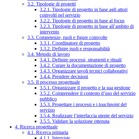
3.2. Tipologie di progetti
3.2.1. Tipologie di progetto in base agli attori
coinvolti nel servizio
3.2.2. Tipologie di progetto in base al focus
3.2.3. Tipologie di progetto in base all’ambito di
intervento
3.3. Competenze, ruoli e figure coinvolte
3.3.1. Coordinatore di progetto
3.3.2. Definire ruoli e responsabilità
3.4. Metodo di lavoro
3.4.1. Definire processi, strumenti e rituali
3.4.2. Curare la documentazione di progetto
3.4.3. Organizzare tavoli tecnici collaborativi
3.4.4. Prendere decisioni
3.5. Il processo progettuale
3.5.1. Organizzare il progetto e la sua gestione
3.5.2. Comprendere il contesto d’uso del servizio
pubblico
3.5.3. Progettare i processi e i
touchpoint
del
servizio
3.5.4. Realizzare l’interfaccia utente del servizio
3.5.5. Validare la soluzione ottenuta
4. Ricerca progettuale
4.1. Ricerca primaria
4.1.1. Interviste