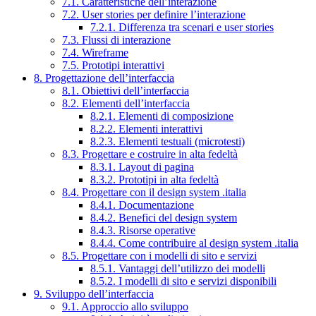
7.1. Caratteristiche dell’interazione
7.2. User stories per definire l’interazione
7.2.1. Differenza tra scenari e user stories
7.3. Flussi di interazione
7.4. Wireframe
7.5. Prototipi interattivi
8. Progettazione dell’interfaccia
8.1. Obiettivi dell’interfaccia
8.2. Elementi dell’interfaccia
8.2.1. Elementi di composizione
8.2.2. Elementi interattivi
8.2.3. Elementi testuali (microtesti)
8.3. Progettare e costruire in alta fedeltà
8.3.1. Layout di pagina
8.3.2. Prototipi in alta fedeltà
8.4. Progettare con il design system .italia
8.4.1. Documentazione
8.4.2. Benefici del design system
8.4.3. Risorse operative
8.4.4. Come contribuire al design system .italia
8.5. Progettare con i modelli di sito e servizi
8.5.1. Vantaggi dell’utilizzo dei modelli
8.5.2. I modelli di sito e servizi disponibili
9. Sviluppo dell’interfaccia
9.1. Approccio allo sviluppo