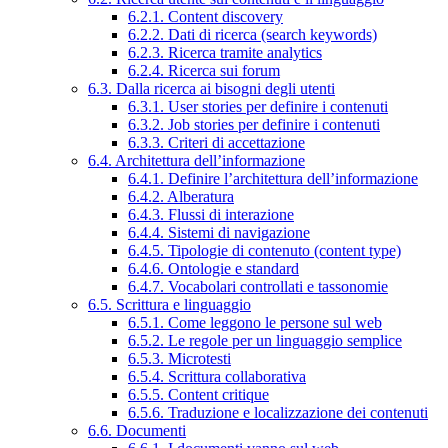
6.2.1. Content discovery
6.2.2. Dati di ricerca (search keywords)
6.2.3. Ricerca tramite analytics
6.2.4. Ricerca sui forum
6.3. Dalla ricerca ai bisogni degli utenti
6.3.1. User stories per definire i contenuti
6.3.2. Job stories per definire i contenuti
6.3.3. Criteri di accettazione
6.4. Architettura dell’informazione
6.4.1. Definire l’architettura dell’informazione
6.4.2. Alberatura
6.4.3. Flussi di interazione
6.4.4. Sistemi di navigazione
6.4.5. Tipologie di contenuto (content type)
6.4.6. Ontologie e standard
6.4.7. Vocabolari controllati e tassonomie
6.5. Scrittura e linguaggio
6.5.1. Come leggono le persone sul web
6.5.2. Le regole per un linguaggio semplice
6.5.3. Microtesti
6.5.4. Scrittura collaborativa
6.5.5. Content critique
6.5.6. Traduzione e localizzazione dei contenuti
6.6. Documenti