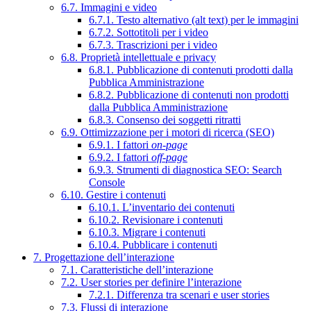
6.7. Immagini e video
6.7.1. Testo alternativo (alt text) per le immagini
6.7.2. Sottotitoli per i video
6.7.3. Trascrizioni per i video
6.8. Proprietà intellettuale e privacy
6.8.1. Pubblicazione di contenuti prodotti dalla
Pubblica Amministrazione
6.8.2. Pubblicazione di contenuti non prodotti
dalla Pubblica Amministrazione
6.8.3. Consenso dei soggetti ritratti
6.9. Ottimizzazione per i motori di ricerca (SEO)
6.9.1. I fattori
on-page
6.9.2. I fattori
off-page
6.9.3. Strumenti di diagnostica SEO: Search
Console
6.10. Gestire i contenuti
6.10.1. L’inventario dei contenuti
6.10.2. Revisionare i contenuti
6.10.3. Migrare i contenuti
6.10.4. Pubblicare i contenuti
7. Progettazione dell’interazione
7.1. Caratteristiche dell’interazione
7.2. User stories per definire l’interazione
7.2.1. Differenza tra scenari e user stories
7.3. Flussi di interazione