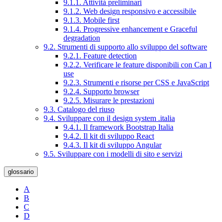
9.1.1. Attività preliminari
9.1.2. Web design responsivo e accessibile
9.1.3. Mobile first
9.1.4. Progressive enhancement e Graceful
degradation
9.2. Strumenti di supporto allo sviluppo del software
9.2.1. Feature detection
9.2.2. Verificare le feature disponibili con Can I
use
9.2.3. Strumenti e risorse per CSS e JavaScript
9.2.4. Supporto browser
9.2.5. Misurare le prestazioni
9.3. Catalogo del riuso
9.4. Sviluppare con il design system .italia
9.4.1. Il framework Bootstrap Italia
9.4.2. Il kit di sviluppo React
9.4.3. Il kit di sviluppo Angular
9.5. Sviluppare con i modelli di sito e servizi
glossario
A
B
C
D