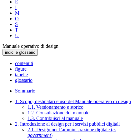
E
I
M
O
S
T
U
Manuale operativo di design
indici e glossario
contenuti
figure
tabelle
glossario
Sommario
1. Scopo, destinatari e uso del Manuale operativo di design
1.1. Versionamento e storico
1.2. Consultazione del manuale
1.3. Contribuisci al manuale
2. Introduzione al design per i servizi pubblici digitali
2.1. Design per l’amministrazione digitale (
e-
government
)