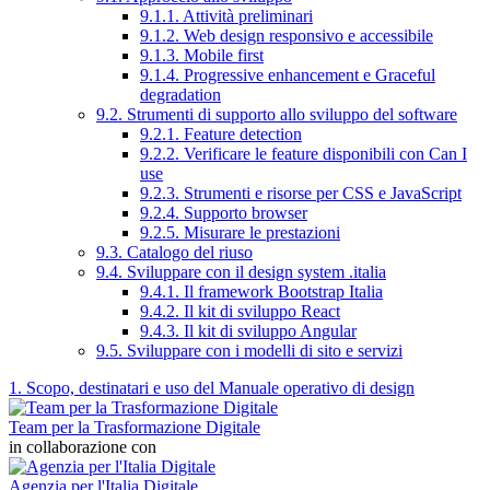
9.1.1. Attività preliminari
9.1.2. Web design responsivo e accessibile
9.1.3. Mobile first
9.1.4. Progressive enhancement e Graceful
degradation
9.2. Strumenti di supporto allo sviluppo del software
9.2.1. Feature detection
9.2.2. Verificare le feature disponibili con Can I
use
9.2.3. Strumenti e risorse per CSS e JavaScript
9.2.4. Supporto browser
9.2.5. Misurare le prestazioni
9.3. Catalogo del riuso
9.4. Sviluppare con il design system .italia
9.4.1. Il framework Bootstrap Italia
9.4.2. Il kit di sviluppo React
9.4.3. Il kit di sviluppo Angular
9.5. Sviluppare con i modelli di sito e servizi
1. Scopo, destinatari e uso del Manuale operativo di design
Team per la Trasformazione Digitale
in collaborazione con
Agenzia per l'Italia Digitale