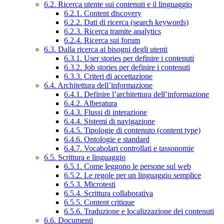
6.2. Ricerca utente sui contenuti e il linguaggio
6.2.1. Content discovery
6.2.2. Dati di ricerca (search keywords)
6.2.3. Ricerca tramite analytics
6.2.4. Ricerca sui forum
6.3. Dalla ricerca ai bisogni degli utenti
6.3.1. User stories per definire i contenuti
6.3.2. Job stories per definire i contenuti
6.3.3. Criteri di accettazione
6.4. Architettura dell’informazione
6.4.1. Definire l’architettura dell’informazione
6.4.2. Alberatura
6.4.3. Flussi di interazione
6.4.4. Sistemi di navigazione
6.4.5. Tipologie di contenuto (content type)
6.4.6. Ontologie e standard
6.4.7. Vocabolari controllati e tassonomie
6.5. Scrittura e linguaggio
6.5.1. Come leggono le persone sul web
6.5.2. Le regole per un linguaggio semplice
6.5.3. Microtesti
6.5.4. Scrittura collaborativa
6.5.5. Content critique
6.5.6. Traduzione e localizzazione dei contenuti
6.6. Documenti