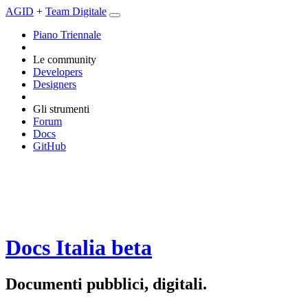
AGID
+
Team Digitale
Piano Triennale
Le community
Developers
Designers
Gli strumenti
Forum
Docs
GitHub
Docs Italia
beta
Documenti pubblici, digitali.