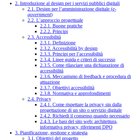
2. Introduzione al design per i servizi pubblici digitali
2.1. Design per l’amministrazione digitale (
e-
government
)
2.2. L’approccio progettuale
2.2.1. Buone pratiche
2.2.2. Principi
2.3. Accessibilità
2.3.1. Definizione
2.3.2. Accessibilità by design
2.3.3. Principi per l’accessibilità
2.3.4. Linee guida e criteri di successo
2.3.5. Come rilasciare una dichiarazione di
accessibilità
2.3.6. Meccanismo di feedback e procedura di
attuazione
2.3.7. Obiettivi accessibilità
2.3.8. Normativa e approfondimenti
2.4. Privacy
2.4.1. Come rispettare la privacy sin dalla
progettazione di un sito o servizio digitale
2.4.2. Richiedi il consenso quando necessario
2.4.3. Le basi del sito web: architettura,
informativa privacy, riferimenti DPO
3. Pianificazione, gestione e strategia
3.1. Obiettivi del progetto