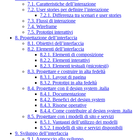
7.1. Caratteristiche dell’interazione
7.2. User stories per definire l’interazione
7.2.1. Differenza tra scenari e user stories
7.3. Flussi di interazione
7.4. Wireframe
7.5. Prototipi interattivi
8. Progettazione dell’interfaccia
8.1. Obiettivi dell’interfaccia
8.2. Elementi dell’interfaccia
8.2.1. Elementi di composizione
8.2.2. Elementi interattivi
8.2.3. Elementi testuali (microtesti)
8.3. Progettare e costruire in alta fedeltà
8.3.1. Layout di pagina
8.3.2. Prototipi in alta fedeltà
8.4. Progettare con il design system .italia
8.4.1. Documentazione
8.4.2. Benefici del design system
8.4.3. Risorse operative
8.4.4. Come contribuire al design system .italia
8.5. Progettare con i modelli di sito e servizi
8.5.1. Vantaggi dell’utilizzo dei modelli
8.5.2. I modelli di sito e servizi disponibili
9. Sviluppo dell’interfaccia
9.1. Approccio allo sviluppo