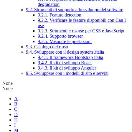
degradation
9.2. Strumenti di supporto allo sviluppo del software
9.2.1. Feature detection
9.2.2. Verificare le feature disponibili con Can I
use
9.2.3. Strumenti e risorse per CSS e JavaScript
9.2.4. Supporto browser
9.2.5. Misurare le prestazioni
9.3. Catalogo del riuso
9.4. Sviluppare con il design system .italia
9.4.1. Il framework Bootstrap Italia
9.4.2. Il kit di sviluppo React
9.4.3. Il kit di sviluppo Angular
9.5. Sviluppare con i modelli di sito e servizi
None
None
A
B
C
D
E
I
M