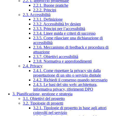
2.2. L’approccio progettuale
2.2.1. Buone pratiche
2.2.2. Principi
2.3. Accessibilità
2.3.1. Definizione
2.3.2. Accessibilità by design
2.3.3. Principi per l’accessibilità
2.3.4. Linee guida e criteri di successo
2.3.5. Come rilasciare una dichiarazione di
accessibilità
2.3.6. Meccanismo di feedback e procedura di
attuazione
2.3.7. Obiettivi accessibilità
2.3.8. Normativa e approfondimenti
2.4. Privacy
2.4.1. Come rispettare la privacy sin dalla
progettazione di un sito o servizio digitale
2.4.2. Richiedi il consenso quando necessario
2.4.3. Le basi del sito web: architettura,
informativa privacy, riferimenti DPO
3. Pianificazione, gestione e strategia
3.1. Obiettivi del progetto
3.2. Tipologie di progetti
3.2.1. Tipologie di progetto in base agli attori
coinvolti nel servizio