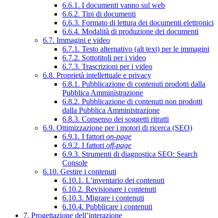
6.6.1. I documenti vanno sul web
6.6.2. Tipi di documenti
6.6.3. Formato di lettura dei documenti elettronici
6.6.4. Modalità di produzione dei documenti
6.7. Immagini e video
6.7.1. Testo alternativo (alt text) per le immagini
6.7.2. Sottotitoli per i video
6.7.3. Trascrizioni per i video
6.8. Proprietà intellettuale e privacy
6.8.1. Pubblicazione di contenuti prodotti dalla
Pubblica Amministrazione
6.8.2. Pubblicazione di contenuti non prodotti
dalla Pubblica Amministrazione
6.8.3. Consenso dei soggetti ritratti
6.9. Ottimizzazione per i motori di ricerca (SEO)
6.9.1. I fattori
on-page
6.9.2. I fattori
off-page
6.9.3. Strumenti di diagnostica SEO: Search
Console
6.10. Gestire i contenuti
6.10.1. L’inventario dei contenuti
6.10.2. Revisionare i contenuti
6.10.3. Migrare i contenuti
6.10.4. Pubblicare i contenuti
7. Progettazione dell’interazione