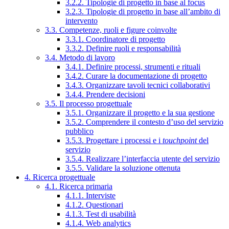
3.2.2. Tipologie di progetto in base al focus
3.2.3. Tipologie di progetto in base all’ambito di
intervento
3.3. Competenze, ruoli e figure coinvolte
3.3.1. Coordinatore di progetto
3.3.2. Definire ruoli e responsabilità
3.4. Metodo di lavoro
3.4.1. Definire processi, strumenti e rituali
3.4.2. Curare la documentazione di progetto
3.4.3. Organizzare tavoli tecnici collaborativi
3.4.4. Prendere decisioni
3.5. Il processo progettuale
3.5.1. Organizzare il progetto e la sua gestione
3.5.2. Comprendere il contesto d’uso del servizio
pubblico
3.5.3. Progettare i processi e i
touchpoint
del
servizio
3.5.4. Realizzare l’interfaccia utente del servizio
3.5.5. Validare la soluzione ottenuta
4. Ricerca progettuale
4.1. Ricerca primaria
4.1.1. Interviste
4.1.2. Questionari
4.1.3. Test di usabilità
4.1.4. Web analytics