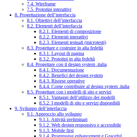
7.4. Wireframe
7.5. Prototipi interattivi
8. Progettazione dell’interfaccia
8.1. Obiettivi dell’interfaccia
8.2. Elementi dell’interfaccia
8.2.1. Elementi di composizione
8.2.2. Elementi interattivi
8.2.3. Elementi testuali (microtesti)
8.3. Progettare e costruire in alta fedeltà
8.3.1. Layout di pagina
8.3.2. Prototipi in alta fedeltà
8.4. Progettare con il design system .italia
8.4.1. Documentazione
8.4.2. Benefici del design system
8.4.3. Risorse operative
8.4.4. Come contribuire al design system .italia
8.5. Progettare con i modelli di sito e servizi
8.5.1. Vantaggi dell’utilizzo dei modelli
8.5.2. I modelli di sito e servizi disponibili
9. Sviluppo dell’interfaccia
9.1. Approccio allo sviluppo
9.1.1. Attività preliminari
9.1.2. Web design responsivo e accessibile
9.1.3. Mobile first
9.1.4. Progressive enhancement e Graceful