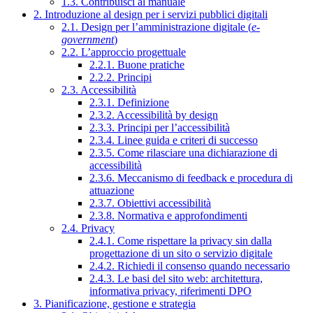
1.3. Contribuisci al manuale
2. Introduzione al design per i servizi pubblici digitali
2.1. Design per l’amministrazione digitale (
e-
government
)
2.2. L’approccio progettuale
2.2.1. Buone pratiche
2.2.2. Principi
2.3. Accessibilità
2.3.1. Definizione
2.3.2. Accessibilità by design
2.3.3. Principi per l’accessibilità
2.3.4. Linee guida e criteri di successo
2.3.5. Come rilasciare una dichiarazione di
accessibilità
2.3.6. Meccanismo di feedback e procedura di
attuazione
2.3.7. Obiettivi accessibilità
2.3.8. Normativa e approfondimenti
2.4. Privacy
2.4.1. Come rispettare la privacy sin dalla
progettazione di un sito o servizio digitale
2.4.2. Richiedi il consenso quando necessario
2.4.3. Le basi del sito web: architettura,
informativa privacy, riferimenti DPO
3. Pianificazione, gestione e strategia