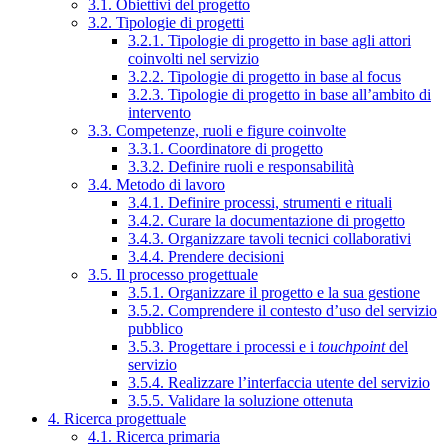
3.1. Obiettivi del progetto
3.2. Tipologie di progetti
3.2.1. Tipologie di progetto in base agli attori
coinvolti nel servizio
3.2.2. Tipologie di progetto in base al focus
3.2.3. Tipologie di progetto in base all’ambito di
intervento
3.3. Competenze, ruoli e figure coinvolte
3.3.1. Coordinatore di progetto
3.3.2. Definire ruoli e responsabilità
3.4. Metodo di lavoro
3.4.1. Definire processi, strumenti e rituali
3.4.2. Curare la documentazione di progetto
3.4.3. Organizzare tavoli tecnici collaborativi
3.4.4. Prendere decisioni
3.5. Il processo progettuale
3.5.1. Organizzare il progetto e la sua gestione
3.5.2. Comprendere il contesto d’uso del servizio
pubblico
3.5.3. Progettare i processi e i
touchpoint
del
servizio
3.5.4. Realizzare l’interfaccia utente del servizio
3.5.5. Validare la soluzione ottenuta
4. Ricerca progettuale
4.1. Ricerca primaria