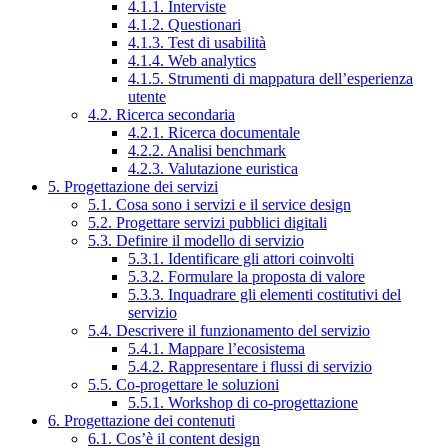
4.1.1. Interviste
4.1.2. Questionari
4.1.3. Test di usabilità
4.1.4. Web analytics
4.1.5. Strumenti di mappatura dell’esperienza
utente
4.2. Ricerca secondaria
4.2.1. Ricerca documentale
4.2.2. Analisi benchmark
4.2.3. Valutazione euristica
5. Progettazione dei servizi
5.1. Cosa sono i servizi e il service design
5.2. Progettare servizi pubblici digitali
5.3. Definire il modello di servizio
5.3.1. Identificare gli attori coinvolti
5.3.2. Formulare la proposta di valore
5.3.3. Inquadrare gli elementi costitutivi del
servizio
5.4. Descrivere il funzionamento del servizio
5.4.1. Mappare l’ecosistema
5.4.2. Rappresentare i flussi di servizio
5.5. Co-progettare le soluzioni
5.5.1. Workshop di co-progettazione
6. Progettazione dei contenuti
6.1. Cos’è il content design