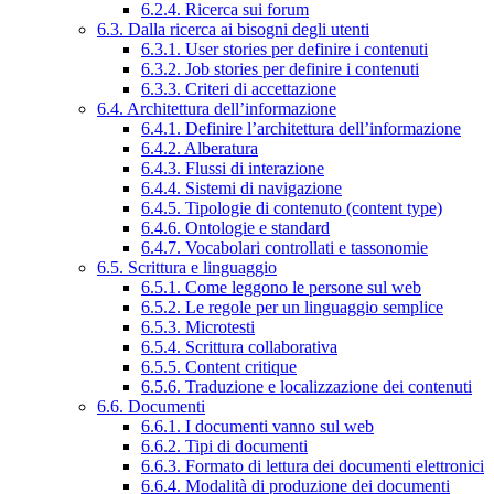
6.2.4. Ricerca sui forum
6.3. Dalla ricerca ai bisogni degli utenti
6.3.1. User stories per definire i contenuti
6.3.2. Job stories per definire i contenuti
6.3.3. Criteri di accettazione
6.4. Architettura dell’informazione
6.4.1. Definire l’architettura dell’informazione
6.4.2. Alberatura
6.4.3. Flussi di interazione
6.4.4. Sistemi di navigazione
6.4.5. Tipologie di contenuto (content type)
6.4.6. Ontologie e standard
6.4.7. Vocabolari controllati e tassonomie
6.5. Scrittura e linguaggio
6.5.1. Come leggono le persone sul web
6.5.2. Le regole per un linguaggio semplice
6.5.3. Microtesti
6.5.4. Scrittura collaborativa
6.5.5. Content critique
6.5.6. Traduzione e localizzazione dei contenuti
6.6. Documenti
6.6.1. I documenti vanno sul web
6.6.2. Tipi di documenti
6.6.3. Formato di lettura dei documenti elettronici
6.6.4. Modalità di produzione dei documenti