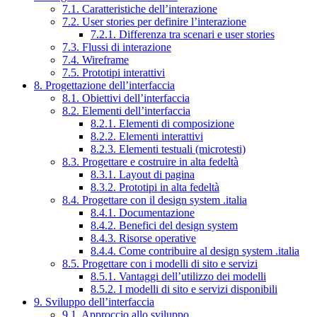
7.1. Caratteristiche dell’interazione
7.2. User stories per definire l’interazione
7.2.1. Differenza tra scenari e user stories
7.3. Flussi di interazione
7.4. Wireframe
7.5. Prototipi interattivi
8. Progettazione dell’interfaccia
8.1. Obiettivi dell’interfaccia
8.2. Elementi dell’interfaccia
8.2.1. Elementi di composizione
8.2.2. Elementi interattivi
8.2.3. Elementi testuali (microtesti)
8.3. Progettare e costruire in alta fedeltà
8.3.1. Layout di pagina
8.3.2. Prototipi in alta fedeltà
8.4. Progettare con il design system .italia
8.4.1. Documentazione
8.4.2. Benefici del design system
8.4.3. Risorse operative
8.4.4. Come contribuire al design system .italia
8.5. Progettare con i modelli di sito e servizi
8.5.1. Vantaggi dell’utilizzo dei modelli
8.5.2. I modelli di sito e servizi disponibili
9. Sviluppo dell’interfaccia
9.1. Approccio allo sviluppo