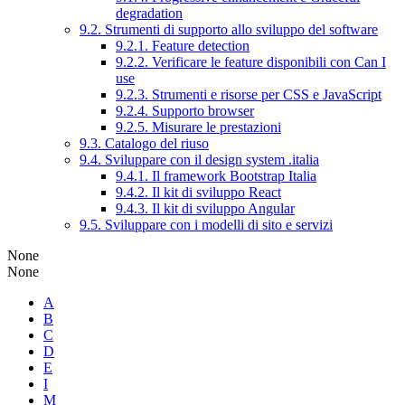
degradation
9.2. Strumenti di supporto allo sviluppo del software
9.2.1. Feature detection
9.2.2. Verificare le feature disponibili con Can I
use
9.2.3. Strumenti e risorse per CSS e JavaScript
9.2.4. Supporto browser
9.2.5. Misurare le prestazioni
9.3. Catalogo del riuso
9.4. Sviluppare con il design system .italia
9.4.1. Il framework Bootstrap Italia
9.4.2. Il kit di sviluppo React
9.4.3. Il kit di sviluppo Angular
9.5. Sviluppare con i modelli di sito e servizi
None
None
A
B
C
D
E
I
M