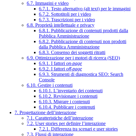
6.7. Immagini e video
6.7.1. Testo alternativo (alt text) per le immagini
6.7.2. Sottotitoli per i video
6.7.3. Trascrizioni per i video
6.8. Proprietà intellettuale e privacy
6.8.1. Pubblicazione di contenuti prodotti dalla
Pubblica Amministrazione
6.8.2. Pubblicazione di contenuti non prodotti
dalla Pubblica Amministrazione
6.8.3. Consenso dei soggetti ritratti
6.9. Ottimizzazione per i motori di ricerca (SEO)
6.9.1. I fattori
on-page
6.9.2. I fattori
off-page
6.9.3. Strumenti di diagnostica SEO: Search
Console
6.10. Gestire i contenuti
6.10.1. L’inventario dei contenuti
6.10.2. Revisionare i contenuti
6.10.3. Migrare i contenuti
6.10.4. Pubblicare i contenuti
7. Progettazione dell’interazione
7.1. Caratteristiche dell’interazione
7.2. User stories per definire l’interazione
7.2.1. Differenza tra scenari e user stories
7.3. Flussi di interazione