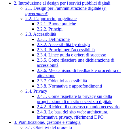
2. Introduzione al design per i servizi pubblici digitali
2.1. Design per l’amministrazione digitale (
e-
government
)
2.2. L’approccio progettuale
2.2.1. Buone pratiche
2.2.2. Principi
2.3. Accessibilità
2.3.1. Definizione
2.3.2. Accessibilità by design
2.3.3. Principi per l’accessibilità
2.3.4. Linee guida e criteri di successo
2.3.5. Come rilasciare una dichiarazione di
accessibilità
2.3.6. Meccanismo di feedback e procedura di
attuazione
2.3.7. Obiettivi accessibilità
2.3.8. Normativa e approfondimenti
2.4. Privacy
2.4.1. Come rispettare la privacy sin dalla
progettazione di un sito o servizio digitale
2.4.2. Richiedi il consenso quando necessario
2.4.3. Le basi del sito web: architettura,
informativa privacy, riferimenti DPO
3. Pianificazione, gestione e strategia
3.1. Obiettivi del progetto