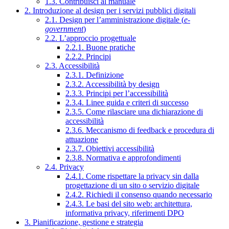
1.3. Contribuisci al manuale
2. Introduzione al design per i servizi pubblici digitali
2.1. Design per l’amministrazione digitale (
e-
government
)
2.2. L’approccio progettuale
2.2.1. Buone pratiche
2.2.2. Principi
2.3. Accessibilità
2.3.1. Definizione
2.3.2. Accessibilità by design
2.3.3. Principi per l’accessibilità
2.3.4. Linee guida e criteri di successo
2.3.5. Come rilasciare una dichiarazione di
accessibilità
2.3.6. Meccanismo di feedback e procedura di
attuazione
2.3.7. Obiettivi accessibilità
2.3.8. Normativa e approfondimenti
2.4. Privacy
2.4.1. Come rispettare la privacy sin dalla
progettazione di un sito o servizio digitale
2.4.2. Richiedi il consenso quando necessario
2.4.3. Le basi del sito web: architettura,
informativa privacy, riferimenti DPO
3. Pianificazione, gestione e strategia