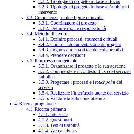
3.2.2. Tipologie di progetto in base al focus
3.2.3. Tipologie di progetto in base all’ambito di
intervento
3.3. Competenze, ruoli e figure coinvolte
3.3.1. Coordinatore di progetto
3.3.2. Definire ruoli e responsabilità
3.4. Metodo di lavoro
3.4.1. Definire processi, strumenti e rituali
3.4.2. Curare la documentazione di progetto
3.4.3. Organizzare tavoli tecnici collaborativi
3.4.4. Prendere decisioni
3.5. Il processo progettuale
3.5.1. Organizzare il progetto e la sua gestione
3.5.2. Comprendere il contesto d’uso del servizio
pubblico
3.5.3. Progettare i processi e i
touchpoint
del
servizio
3.5.4. Realizzare l’interfaccia utente del servizio
3.5.5. Validare la soluzione ottenuta
4. Ricerca progettuale
4.1. Ricerca primaria
4.1.1. Interviste
4.1.2. Questionari
4.1.3. Test di usabilità
4.1.4. Web analytics