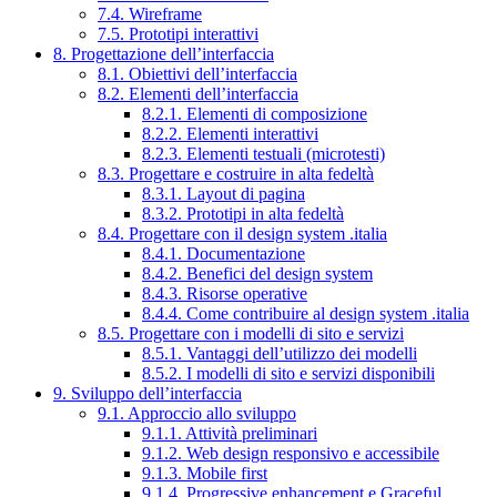
7.4. Wireframe
7.5. Prototipi interattivi
8. Progettazione dell’interfaccia
8.1. Obiettivi dell’interfaccia
8.2. Elementi dell’interfaccia
8.2.1. Elementi di composizione
8.2.2. Elementi interattivi
8.2.3. Elementi testuali (microtesti)
8.3. Progettare e costruire in alta fedeltà
8.3.1. Layout di pagina
8.3.2. Prototipi in alta fedeltà
8.4. Progettare con il design system .italia
8.4.1. Documentazione
8.4.2. Benefici del design system
8.4.3. Risorse operative
8.4.4. Come contribuire al design system .italia
8.5. Progettare con i modelli di sito e servizi
8.5.1. Vantaggi dell’utilizzo dei modelli
8.5.2. I modelli di sito e servizi disponibili
9. Sviluppo dell’interfaccia
9.1. Approccio allo sviluppo
9.1.1. Attività preliminari
9.1.2. Web design responsivo e accessibile
9.1.3. Mobile first
9.1.4. Progressive enhancement e Graceful