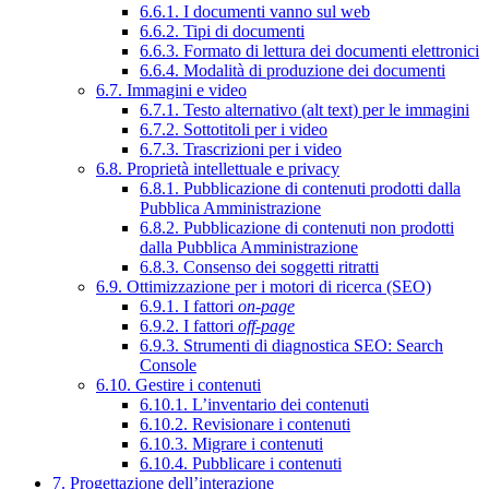
6.6.1. I documenti vanno sul web
6.6.2. Tipi di documenti
6.6.3. Formato di lettura dei documenti elettronici
6.6.4. Modalità di produzione dei documenti
6.7. Immagini e video
6.7.1. Testo alternativo (alt text) per le immagini
6.7.2. Sottotitoli per i video
6.7.3. Trascrizioni per i video
6.8. Proprietà intellettuale e privacy
6.8.1. Pubblicazione di contenuti prodotti dalla
Pubblica Amministrazione
6.8.2. Pubblicazione di contenuti non prodotti
dalla Pubblica Amministrazione
6.8.3. Consenso dei soggetti ritratti
6.9. Ottimizzazione per i motori di ricerca (SEO)
6.9.1. I fattori
on-page
6.9.2. I fattori
off-page
6.9.3. Strumenti di diagnostica SEO: Search
Console
6.10. Gestire i contenuti
6.10.1. L’inventario dei contenuti
6.10.2. Revisionare i contenuti
6.10.3. Migrare i contenuti
6.10.4. Pubblicare i contenuti
7. Progettazione dell’interazione