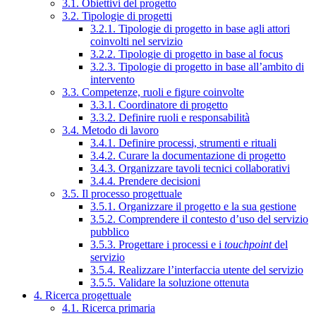
3.1. Obiettivi del progetto
3.2. Tipologie di progetti
3.2.1. Tipologie di progetto in base agli attori
coinvolti nel servizio
3.2.2. Tipologie di progetto in base al focus
3.2.3. Tipologie di progetto in base all’ambito di
intervento
3.3. Competenze, ruoli e figure coinvolte
3.3.1. Coordinatore di progetto
3.3.2. Definire ruoli e responsabilità
3.4. Metodo di lavoro
3.4.1. Definire processi, strumenti e rituali
3.4.2. Curare la documentazione di progetto
3.4.3. Organizzare tavoli tecnici collaborativi
3.4.4. Prendere decisioni
3.5. Il processo progettuale
3.5.1. Organizzare il progetto e la sua gestione
3.5.2. Comprendere il contesto d’uso del servizio
pubblico
3.5.3. Progettare i processi e i
touchpoint
del
servizio
3.5.4. Realizzare l’interfaccia utente del servizio
3.5.5. Validare la soluzione ottenuta
4. Ricerca progettuale
4.1. Ricerca primaria