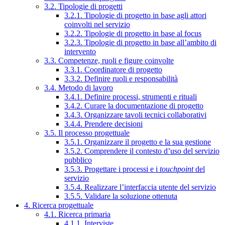
3.2. Tipologie di progetti
3.2.1. Tipologie di progetto in base agli attori
coinvolti nel servizio
3.2.2. Tipologie di progetto in base al focus
3.2.3. Tipologie di progetto in base all’ambito di
intervento
3.3. Competenze, ruoli e figure coinvolte
3.3.1. Coordinatore di progetto
3.3.2. Definire ruoli e responsabilità
3.4. Metodo di lavoro
3.4.1. Definire processi, strumenti e rituali
3.4.2. Curare la documentazione di progetto
3.4.3. Organizzare tavoli tecnici collaborativi
3.4.4. Prendere decisioni
3.5. Il processo progettuale
3.5.1. Organizzare il progetto e la sua gestione
3.5.2. Comprendere il contesto d’uso del servizio
pubblico
3.5.3. Progettare i processi e i
touchpoint
del
servizio
3.5.4. Realizzare l’interfaccia utente del servizio
3.5.5. Validare la soluzione ottenuta
4. Ricerca progettuale
4.1. Ricerca primaria
4.1.1. Interviste