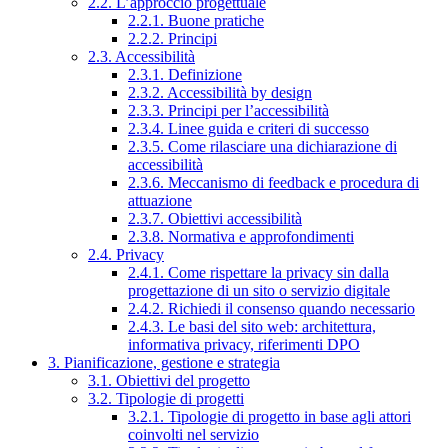
2.2. L’approccio progettuale
2.2.1. Buone pratiche
2.2.2. Principi
2.3. Accessibilità
2.3.1. Definizione
2.3.2. Accessibilità by design
2.3.3. Principi per l’accessibilità
2.3.4. Linee guida e criteri di successo
2.3.5. Come rilasciare una dichiarazione di
accessibilità
2.3.6. Meccanismo di feedback e procedura di
attuazione
2.3.7. Obiettivi accessibilità
2.3.8. Normativa e approfondimenti
2.4. Privacy
2.4.1. Come rispettare la privacy sin dalla
progettazione di un sito o servizio digitale
2.4.2. Richiedi il consenso quando necessario
2.4.3. Le basi del sito web: architettura,
informativa privacy, riferimenti DPO
3. Pianificazione, gestione e strategia
3.1. Obiettivi del progetto
3.2. Tipologie di progetti
3.2.1. Tipologie di progetto in base agli attori
coinvolti nel servizio