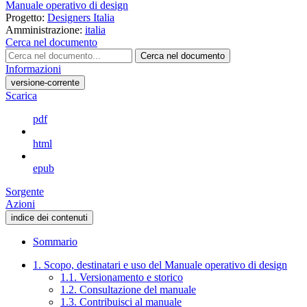
Manuale operativo di design
Progetto:
Designers Italia
Amministrazione:
italia
Cerca nel documento
Cerca nel documento
Informazioni
versione-corrente
Scarica
pdf
html
epub
Sorgente
Azioni
indice dei contenuti
Sommario
1. Scopo, destinatari e uso del Manuale operativo di design
1.1. Versionamento e storico
1.2. Consultazione del manuale
1.3. Contribuisci al manuale