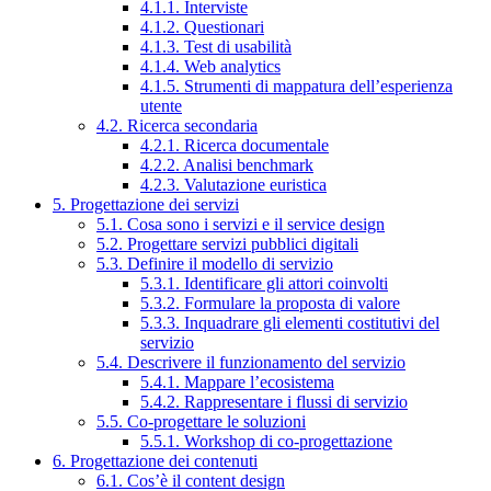
4.1.1. Interviste
4.1.2. Questionari
4.1.3. Test di usabilità
4.1.4. Web analytics
4.1.5. Strumenti di mappatura dell’esperienza
utente
4.2. Ricerca secondaria
4.2.1. Ricerca documentale
4.2.2. Analisi benchmark
4.2.3. Valutazione euristica
5. Progettazione dei servizi
5.1. Cosa sono i servizi e il service design
5.2. Progettare servizi pubblici digitali
5.3. Definire il modello di servizio
5.3.1. Identificare gli attori coinvolti
5.3.2. Formulare la proposta di valore
5.3.3. Inquadrare gli elementi costitutivi del
servizio
5.4. Descrivere il funzionamento del servizio
5.4.1. Mappare l’ecosistema
5.4.2. Rappresentare i flussi di servizio
5.5. Co-progettare le soluzioni
5.5.1. Workshop di co-progettazione
6. Progettazione dei contenuti
6.1. Cos’è il content design