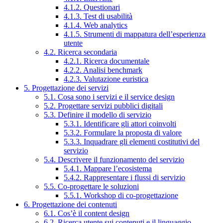
4.1.2. Questionari
4.1.3. Test di usabilità
4.1.4. Web analytics
4.1.5. Strumenti di mappatura dell’esperienza
utente
4.2. Ricerca secondaria
4.2.1. Ricerca documentale
4.2.2. Analisi benchmark
4.2.3. Valutazione euristica
5. Progettazione dei servizi
5.1. Cosa sono i servizi e il service design
5.2. Progettare servizi pubblici digitali
5.3. Definire il modello di servizio
5.3.1. Identificare gli attori coinvolti
5.3.2. Formulare la proposta di valore
5.3.3. Inquadrare gli elementi costitutivi del
servizio
5.4. Descrivere il funzionamento del servizio
5.4.1. Mappare l’ecosistema
5.4.2. Rappresentare i flussi di servizio
5.5. Co-progettare le soluzioni
5.5.1. Workshop di co-progettazione
6. Progettazione dei contenuti
6.1. Cos’è il content design
6.2. Ricerca utente sui contenuti e il linguaggio