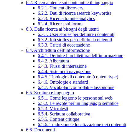
6.2. Ricerca utente sui contenuti e il linguaggio
6.2.1. Content discovery
6.2.2. Dati di ricerca (search keywords)
6.2.3. Ricerca tramite analytics
6.2.4. Ricerca sui forum
6.3. Dalla ricerca ai bisogni degli utenti
6.3.1. User stories per definire i contenuti
6.3.2. Job stories per definire i contenuti
6.3.3. Criteri di accettazione
6.4. Architettura dell’informazione
6.4.1. Definire l’architettura dell’informazione
6.4.2. Alberatura
6.4.3. Flussi di interazione
6.4.4. Sistemi di navigazione
6.4.5. Tipologie di contenuto (content type)
6.4.6. Ontologie e standard
6.4.7. Vocabolari controllati e tassonomie
6.5. Scrittura e linguaggio
6.5.1. Come leggono le persone sul web
6.5.2. Le regole per un linguaggio semplice
6.5.3. Microtesti
6.5.4. Scrittura collaborativa
6.5.5. Content critique
6.5.6. Traduzione e localizzazione dei contenuti
6.6. Documenti