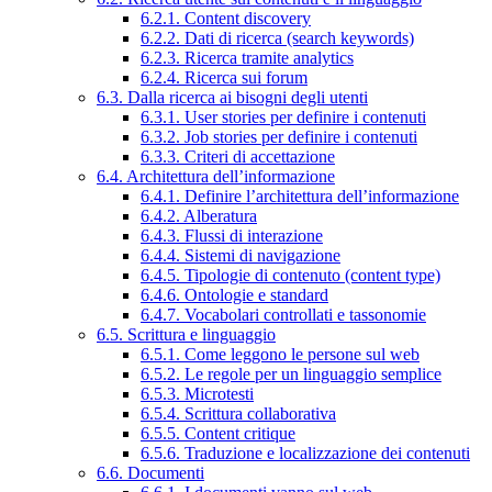
6.2.1. Content discovery
6.2.2. Dati di ricerca (search keywords)
6.2.3. Ricerca tramite analytics
6.2.4. Ricerca sui forum
6.3. Dalla ricerca ai bisogni degli utenti
6.3.1. User stories per definire i contenuti
6.3.2. Job stories per definire i contenuti
6.3.3. Criteri di accettazione
6.4. Architettura dell’informazione
6.4.1. Definire l’architettura dell’informazione
6.4.2. Alberatura
6.4.3. Flussi di interazione
6.4.4. Sistemi di navigazione
6.4.5. Tipologie di contenuto (content type)
6.4.6. Ontologie e standard
6.4.7. Vocabolari controllati e tassonomie
6.5. Scrittura e linguaggio
6.5.1. Come leggono le persone sul web
6.5.2. Le regole per un linguaggio semplice
6.5.3. Microtesti
6.5.4. Scrittura collaborativa
6.5.5. Content critique
6.5.6. Traduzione e localizzazione dei contenuti
6.6. Documenti