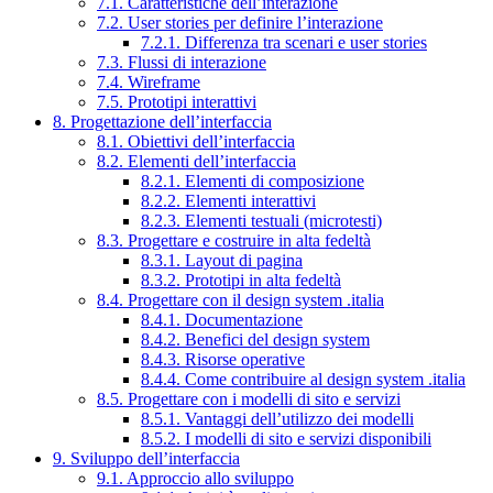
7.1. Caratteristiche dell’interazione
7.2. User stories per definire l’interazione
7.2.1. Differenza tra scenari e user stories
7.3. Flussi di interazione
7.4. Wireframe
7.5. Prototipi interattivi
8. Progettazione dell’interfaccia
8.1. Obiettivi dell’interfaccia
8.2. Elementi dell’interfaccia
8.2.1. Elementi di composizione
8.2.2. Elementi interattivi
8.2.3. Elementi testuali (microtesti)
8.3. Progettare e costruire in alta fedeltà
8.3.1. Layout di pagina
8.3.2. Prototipi in alta fedeltà
8.4. Progettare con il design system .italia
8.4.1. Documentazione
8.4.2. Benefici del design system
8.4.3. Risorse operative
8.4.4. Come contribuire al design system .italia
8.5. Progettare con i modelli di sito e servizi
8.5.1. Vantaggi dell’utilizzo dei modelli
8.5.2. I modelli di sito e servizi disponibili
9. Sviluppo dell’interfaccia
9.1. Approccio allo sviluppo