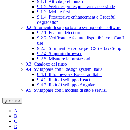
9.1.1. Attività preliminari
9.1.2. Web design responsivo e accessibile
9.1.3. Mobile first
9.1.4. Progressive enhancement e Graceful
degradation
9.2. Strumenti di supporto allo sviluppo del software
9.2.1. Feature detection
9.2.2. Verificare le feature disponibili con Can I
use
9.2.3. Strumenti e risorse per CSS e JavaScript
9.2.4. Supporto browser
9.2.5. Misurare le prestazioni
9.3. Catalogo del riuso
9.4. Sviluppare con il design system .italia
9.4.1. Il framework Bootstrap Italia
9.4.2. Il kit di sviluppo React
9.4.3. Il kit di sviluppo Angular
9.5. Sviluppare con i modelli di sito e servizi
glossario
A
B
C
D