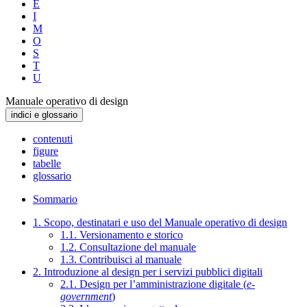
E
I
M
O
S
T
U
Manuale operativo di design
indici e glossario
contenuti
figure
tabelle
glossario
Sommario
1. Scopo, destinatari e uso del Manuale operativo di design
1.1. Versionamento e storico
1.2. Consultazione del manuale
1.3. Contribuisci al manuale
2. Introduzione al design per i servizi pubblici digitali
2.1. Design per l’amministrazione digitale (
e-
government
)