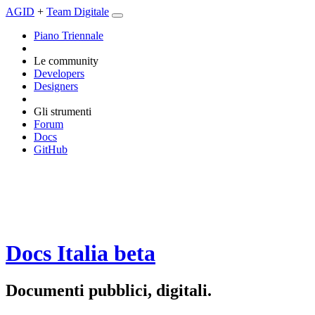
AGID
+
Team Digitale
Piano Triennale
Le community
Developers
Designers
Gli strumenti
Forum
Docs
GitHub
Docs Italia
beta
Documenti pubblici, digitali.