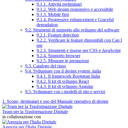
9.1.1. Attività preliminari
9.1.2. Web design responsivo e accessibile
9.1.3. Mobile first
9.1.4. Progressive enhancement e Graceful
degradation
9.2. Strumenti di supporto allo sviluppo del software
9.2.1. Feature detection
9.2.2. Verificare le feature disponibili con Can I
use
9.2.3. Strumenti e risorse per CSS e JavaScript
9.2.4. Supporto browser
9.2.5. Misurare le prestazioni
9.3. Catalogo del riuso
9.4. Sviluppare con il design system .italia
9.4.1. Il framework Bootstrap Italia
9.4.2. Il kit di sviluppo React
9.4.3. Il kit di sviluppo Angular
9.5. Sviluppare con i modelli di sito e servizi
1. Scopo, destinatari e uso del Manuale operativo di design
Team per la Trasformazione Digitale
in collaborazione con
Agenzia per l'Italia Digitale