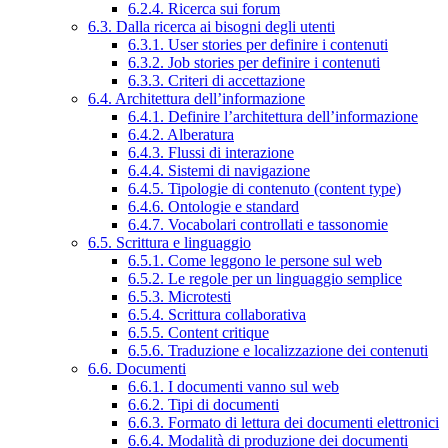
6.2.4. Ricerca sui forum
6.3. Dalla ricerca ai bisogni degli utenti
6.3.1. User stories per definire i contenuti
6.3.2. Job stories per definire i contenuti
6.3.3. Criteri di accettazione
6.4. Architettura dell’informazione
6.4.1. Definire l’architettura dell’informazione
6.4.2. Alberatura
6.4.3. Flussi di interazione
6.4.4. Sistemi di navigazione
6.4.5. Tipologie di contenuto (content type)
6.4.6. Ontologie e standard
6.4.7. Vocabolari controllati e tassonomie
6.5. Scrittura e linguaggio
6.5.1. Come leggono le persone sul web
6.5.2. Le regole per un linguaggio semplice
6.5.3. Microtesti
6.5.4. Scrittura collaborativa
6.5.5. Content critique
6.5.6. Traduzione e localizzazione dei contenuti
6.6. Documenti
6.6.1. I documenti vanno sul web
6.6.2. Tipi di documenti
6.6.3. Formato di lettura dei documenti elettronici
6.6.4. Modalità di produzione dei documenti