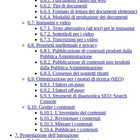
6.6.1. I documenti vanno sul web
6.6.2. Tipi di documenti
6.6.3. Formato di lettura dei documenti elettronici
6.6.4. Modalità di produzione dei documenti
6.7. Immagini e video
6.7.1. Testo alternativo (alt text) per le immagini
6.7.2. Sottotitoli per i video
6.7.3. Trascrizioni per i video
6.8. Proprietà intellettuale e privacy
6.8.1. Pubblicazione di contenuti prodotti dalla
Pubblica Amministrazione
6.8.2. Pubblicazione di contenuti non prodotti
dalla Pubblica Amministrazione
6.8.3. Consenso dei soggetti ritratti
6.9. Ottimizzazione per i motori di ricerca (SEO)
6.9.1. I fattori
on-page
6.9.2. I fattori
off-page
6.9.3. Strumenti di diagnostica SEO: Search
Console
6.10. Gestire i contenuti
6.10.1. L’inventario dei contenuti
6.10.2. Revisionare i contenuti
6.10.3. Migrare i contenuti
6.10.4. Pubblicare i contenuti
7. Progettazione dell’interazione