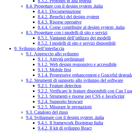
8.3.2. Prototipi in alta fedeltà
8.4. Progettare con il design system .italia
8.4.1. Documentazione
8.4.2. Benefici del design system
8.4.3. Risorse operative
8.4.4. Come contribuire al design system .italia
8.5. Progettare con i modelli di sito e servizi
8.5.1. Vantaggi dell’utilizzo dei modelli
8.5.2. I modelli di sito e servizi disponibili
9. Sviluppo dell’interfaccia
9.1. Approccio allo sviluppo
9.1.1. Attività preliminari
9.1.2. Web design responsivo e accessibile
9.1.3. Mobile first
9.1.4. Progressive enhancement e Graceful degrad
9.2. Strumenti di supporto allo sviluppo del software
9.2.1. Feature detection
9.2.2. Verificare le feature disponibili con Can I us
9.2.3. Strumenti e risorse per CSS e JavaScript
9.2.4. Supporto browser
9.2.5. Misurare le prestazioni
9.3. Catalogo del riuso
9.4. Sviluppare con il design system .italia
9.4.1. Il framework Bootstrap Italia
9.4.2. Il kit di sviluppo React