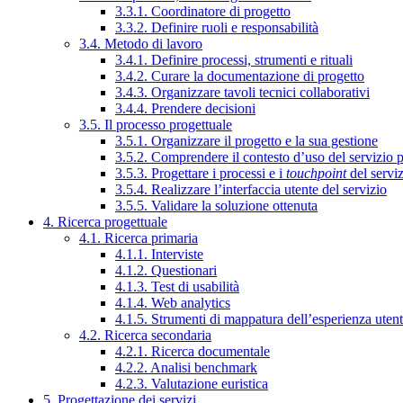
3.3.1. Coordinatore di progetto
3.3.2. Definire ruoli e responsabilità
3.4. Metodo di lavoro
3.4.1. Definire processi, strumenti e rituali
3.4.2. Curare la documentazione di progetto
3.4.3. Organizzare tavoli tecnici collaborativi
3.4.4. Prendere decisioni
3.5. Il processo progettuale
3.5.1. Organizzare il progetto e la sua gestione
3.5.2. Comprendere il contesto d’uso del servizio 
3.5.3. Progettare i processi e i
touchpoint
del servi
3.5.4. Realizzare l’interfaccia utente del servizio
3.5.5. Validare la soluzione ottenuta
4. Ricerca progettuale
4.1. Ricerca primaria
4.1.1. Interviste
4.1.2. Questionari
4.1.3. Test di usabilità
4.1.4. Web analytics
4.1.5. Strumenti di mappatura dell’esperienza uten
4.2. Ricerca secondaria
4.2.1. Ricerca documentale
4.2.2. Analisi benchmark
4.2.3. Valutazione euristica
5. Progettazione dei servizi