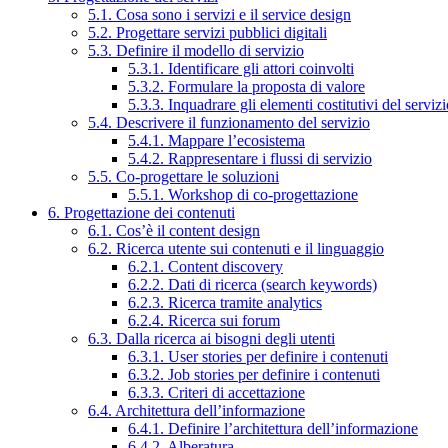
5.1. Cosa sono i servizi e il service design
5.2. Progettare servizi pubblici digitali
5.3. Definire il modello di servizio
5.3.1. Identificare gli attori coinvolti
5.3.2. Formulare la proposta di valore
5.3.3. Inquadrare gli elementi costitutivi del serviz
5.4. Descrivere il funzionamento del servizio
5.4.1. Mappare l’ecosistema
5.4.2. Rappresentare i flussi di servizio
5.5. Co-progettare le soluzioni
5.5.1. Workshop di co-progettazione
6. Progettazione dei contenuti
6.1. Cos’è il content design
6.2. Ricerca utente sui contenuti e il linguaggio
6.2.1. Content discovery
6.2.2. Dati di ricerca (search keywords)
6.2.3. Ricerca tramite analytics
6.2.4. Ricerca sui forum
6.3. Dalla ricerca ai bisogni degli utenti
6.3.1. User stories per definire i contenuti
6.3.2. Job stories per definire i contenuti
6.3.3. Criteri di accettazione
6.4. Architettura dell’informazione
6.4.1. Definire l’architettura dell’informazione
6.4.2. Alberatura