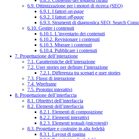
6.8.3. Consenso dei soggetti ritratti
6.9. Ottimizzazione per i motori di ricerca (SEO)
6.9.1. I fattori
on-page
6.9.2. I fattori
off-page
6.9.3. Strumenti di diagnostica SEO: Search Cons
6.10. Gestire i contenuti
6.10.1. L’inventario dei contenuti
6.10.2. Revisionare i contenuti
6.10.3. Migrare i contenuti
6.10.4. Pubblicare i contenuti
7. Progettazione dell’interazione
7.1. Caratteristiche dell’interazione
7.2. User stories per definire l’interazione
7.2.1. Differenza tra scenari e user stories
7.3. Flussi di interazione
7.4. Wireframe
7.5. Prototipi interattivi
8. Progettazione dell’interfaccia
8.1. Obiettivi dell’interfaccia
8.2. Elementi dell’interfaccia
8.2.1. Elementi di composizione
8.2.2. Elementi interattivi
8.2.3. Elementi testuali (microtesti)
8.3. Progettare e costruire in alta fedeltà
8.3.1. Layout di pagina