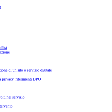
)
ilità
azione
ione di un sito o servizio digitale
va privacy, riferimenti DPO
olti nel servizio
ntervento