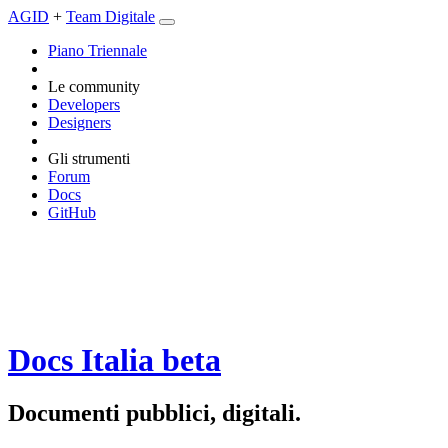
AGID
+
Team Digitale
Piano Triennale
Le community
Developers
Designers
Gli strumenti
Forum
Docs
GitHub
Docs Italia
beta
Documenti pubblici, digitali.