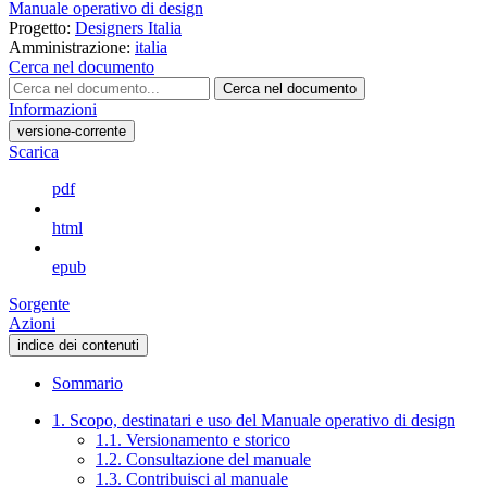
Manuale operativo di design
Progetto:
Designers Italia
Amministrazione:
italia
Cerca nel documento
Cerca nel documento
Informazioni
versione-corrente
Scarica
pdf
html
epub
Sorgente
Azioni
indice dei contenuti
Sommario
1. Scopo, destinatari e uso del Manuale operativo di design
1.1. Versionamento e storico
1.2. Consultazione del manuale
1.3. Contribuisci al manuale