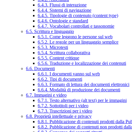
6.4.3. Flussi di interazione
6.4.4. Sistemi di navigazione
6.4.5. Tipologie di contenuto (content type)
6.4.6. Ontologie e standard
6.4.7. Vocabolari controllati e tassonomie
6.5. Scrittura e linguaggio
6.5.1. Come leggono le persone sul web
6.5.2. Le regole per un linguaggio semplice
6.5.3. Microtesti
6.5.4. Scrittura collaborativa
6.5.5. Content critique
6.5.6. Traduzione e localizzazione dei contenuti
6.6. Documenti
6.6.1. I documenti vanno sul web
6.6.2. Tipi di documenti
6.6.3. Formato di lettura dei documenti elettronici
6.6.4. Modalità di produzione dei documenti
6.7. Immagini e video
6.7.1. Testo alternativo (alt text) per le immagini
6.7.2. Sottotitoli per i video
6.7.3. Trascrizioni per i video
6.8. Proprietà intellettuale e privacy
6.8.1. Pubblicazione di contenuti prodotti dalla P
6.8.2. Pubblicazione di contenuti non prodotti dal