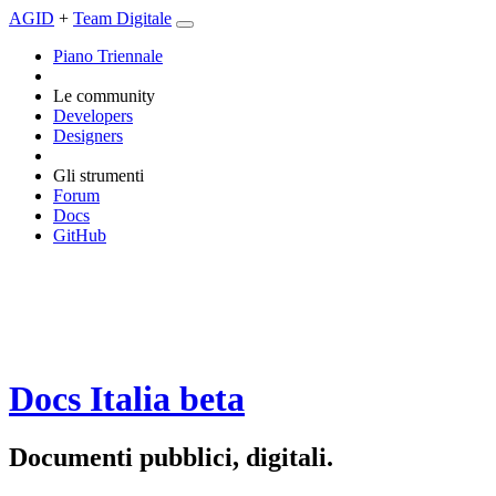
AGID
+
Team Digitale
Piano Triennale
Le community
Developers
Designers
Gli strumenti
Forum
Docs
GitHub
Docs Italia
beta
Documenti pubblici, digitali.