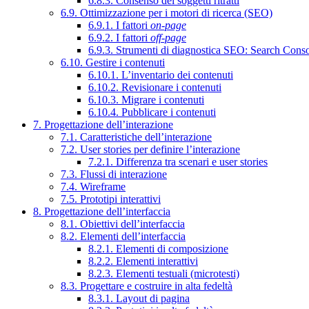
6.8.3. Consenso dei soggetti ritratti
6.9. Ottimizzazione per i motori di ricerca (SEO)
6.9.1. I fattori
on-page
6.9.2. I fattori
off-page
6.9.3. Strumenti di diagnostica SEO: Search Cons
6.10. Gestire i contenuti
6.10.1. L’inventario dei contenuti
6.10.2. Revisionare i contenuti
6.10.3. Migrare i contenuti
6.10.4. Pubblicare i contenuti
7. Progettazione dell’interazione
7.1. Caratteristiche dell’interazione
7.2. User stories per definire l’interazione
7.2.1. Differenza tra scenari e user stories
7.3. Flussi di interazione
7.4. Wireframe
7.5. Prototipi interattivi
8. Progettazione dell’interfaccia
8.1. Obiettivi dell’interfaccia
8.2. Elementi dell’interfaccia
8.2.1. Elementi di composizione
8.2.2. Elementi interattivi
8.2.3. Elementi testuali (microtesti)
8.3. Progettare e costruire in alta fedeltà
8.3.1. Layout di pagina