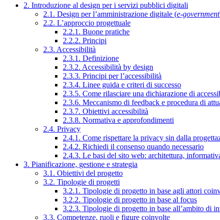
2. Introduzione al design per i servizi pubblici digitali
2.1. Design per l’amministrazione digitale (
e-government
2.2. L’approccio progettuale
2.2.1. Buone pratiche
2.2.2. Principi
2.3. Accessibilità
2.3.1. Definizione
2.3.2. Accessibilità by design
2.3.3. Principi per l’accessibilità
2.3.4. Linee guida e criteri di successo
2.3.5. Come rilasciare una dichiarazione di accessib
2.3.6. Meccanismo di feedback e procedura di attu
2.3.7. Obiettivi accessibilità
2.3.8. Normativa e approfondimenti
2.4. Privacy
2.4.1. Come rispettare la privacy sin dalla progettaz
2.4.2. Richiedi il consenso quando necessario
2.4.3. Le basi del sito web: architettura, informati
3. Pianificazione, gestione e strategia
3.1. Obiettivi del progetto
3.2. Tipologie di progetti
3.2.1. Tipologie di progetto in base agli attori coinv
3.2.2. Tipologie di progetto in base al focus
3.2.3. Tipologie di progetto in base all’ambito di i
3.3. Competenze, ruoli e figure coinvolte