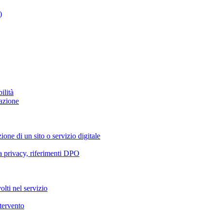
)
ilità
azione
ione di un sito o servizio digitale
va privacy, riferimenti DPO
olti nel servizio
ntervento