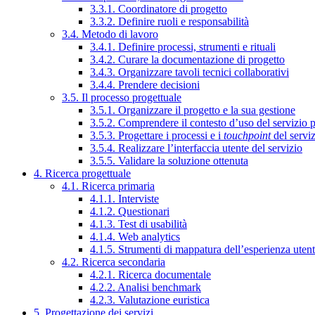
3.3.1. Coordinatore di progetto
3.3.2. Definire ruoli e responsabilità
3.4. Metodo di lavoro
3.4.1. Definire processi, strumenti e rituali
3.4.2. Curare la documentazione di progetto
3.4.3. Organizzare tavoli tecnici collaborativi
3.4.4. Prendere decisioni
3.5. Il processo progettuale
3.5.1. Organizzare il progetto e la sua gestione
3.5.2. Comprendere il contesto d’uso del servizio 
3.5.3. Progettare i processi e i
touchpoint
del servi
3.5.4. Realizzare l’interfaccia utente del servizio
3.5.5. Validare la soluzione ottenuta
4. Ricerca progettuale
4.1. Ricerca primaria
4.1.1. Interviste
4.1.2. Questionari
4.1.3. Test di usabilità
4.1.4. Web analytics
4.1.5. Strumenti di mappatura dell’esperienza uten
4.2. Ricerca secondaria
4.2.1. Ricerca documentale
4.2.2. Analisi benchmark
4.2.3. Valutazione euristica
5. Progettazione dei servizi