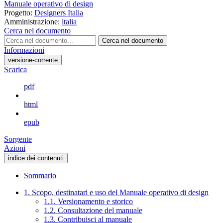
Manuale operativo di design
Progetto:
Designers Italia
Amministrazione:
italia
Cerca nel documento
Cerca nel documento
Informazioni
versione-corrente
Scarica
pdf
html
epub
Sorgente
Azioni
indice dei contenuti
Sommario
1. Scopo, destinatari e uso del Manuale operativo di design
1.1. Versionamento e storico
1.2. Consultazione del manuale
1.3. Contribuisci al manuale