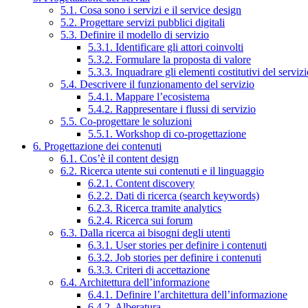
5.1. Cosa sono i servizi e il service design
5.2. Progettare servizi pubblici digitali
5.3. Definire il modello di servizio
5.3.1. Identificare gli attori coinvolti
5.3.2. Formulare la proposta di valore
5.3.3. Inquadrare gli elementi costitutivi del serviz
5.4. Descrivere il funzionamento del servizio
5.4.1. Mappare l’ecosistema
5.4.2. Rappresentare i flussi di servizio
5.5. Co-progettare le soluzioni
5.5.1. Workshop di co-progettazione
6. Progettazione dei contenuti
6.1. Cos’è il content design
6.2. Ricerca utente sui contenuti e il linguaggio
6.2.1. Content discovery
6.2.2. Dati di ricerca (search keywords)
6.2.3. Ricerca tramite analytics
6.2.4. Ricerca sui forum
6.3. Dalla ricerca ai bisogni degli utenti
6.3.1. User stories per definire i contenuti
6.3.2. Job stories per definire i contenuti
6.3.3. Criteri di accettazione
6.4. Architettura dell’informazione
6.4.1. Definire l’architettura dell’informazione
6.4.2. Alberatura