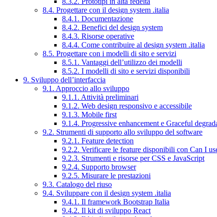
8.3.2. Prototipi in alta fedeltà
8.4. Progettare con il design system .italia
8.4.1. Documentazione
8.4.2. Benefici del design system
8.4.3. Risorse operative
8.4.4. Come contribuire al design system .italia
8.5. Progettare con i modelli di sito e servizi
8.5.1. Vantaggi dell’utilizzo dei modelli
8.5.2. I modelli di sito e servizi disponibili
9. Sviluppo dell’interfaccia
9.1. Approccio allo sviluppo
9.1.1. Attività preliminari
9.1.2. Web design responsivo e accessibile
9.1.3. Mobile first
9.1.4. Progressive enhancement e Graceful degrad
9.2. Strumenti di supporto allo sviluppo del software
9.2.1. Feature detection
9.2.2. Verificare le feature disponibili con Can I us
9.2.3. Strumenti e risorse per CSS e JavaScript
9.2.4. Supporto browser
9.2.5. Misurare le prestazioni
9.3. Catalogo del riuso
9.4. Sviluppare con il design system .italia
9.4.1. Il framework Bootstrap Italia
9.4.2. Il kit di sviluppo React