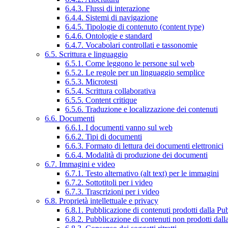
6.4.3. Flussi di interazione
6.4.4. Sistemi di navigazione
6.4.5. Tipologie di contenuto (content type)
6.4.6. Ontologie e standard
6.4.7. Vocabolari controllati e tassonomie
6.5. Scrittura e linguaggio
6.5.1. Come leggono le persone sul web
6.5.2. Le regole per un linguaggio semplice
6.5.3. Microtesti
6.5.4. Scrittura collaborativa
6.5.5. Content critique
6.5.6. Traduzione e localizzazione dei contenuti
6.6. Documenti
6.6.1. I documenti vanno sul web
6.6.2. Tipi di documenti
6.6.3. Formato di lettura dei documenti elettronici
6.6.4. Modalità di produzione dei documenti
6.7. Immagini e video
6.7.1. Testo alternativo (alt text) per le immagini
6.7.2. Sottotitoli per i video
6.7.3. Trascrizioni per i video
6.8. Proprietà intellettuale e privacy
6.8.1. Pubblicazione di contenuti prodotti dalla P
6.8.2. Pubblicazione di contenuti non prodotti dal