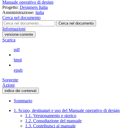
Manuale operativo di design
Progetto:
Designers Italia
Amministrazione:
italia
Cerca nel documento
Cerca nel documento
Informazioni
versione-corrente
Scarica
pdf
html
epub
Sorgente
Azioni
indice dei contenuti
Sommario
1. Scopo, destinatari e uso del Manuale operativo di design
1.1. Versionamento e storico
1.2. Consultazione del manuale
1.3. Contribuisci al manuale