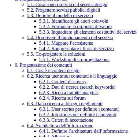
5.1. Cosa sono i servizi e il service design
5.2. Progettare servizi pubblici digitali
5.3. Definire il modello di servizio
5.3.1. Identificare gli attori coinvolti
5.3.2. Formulare la proposta di valore
5.3.3. Inquadrare gli elementi costitutivi del serviz
5.4. Descrivere il funzionamento del servizio
5.4.1. Mappare l’ecosistema
5.4.2. Rappresentare i flussi di servizio
5.5. Co-progettare le soluzioni
5.5.1. Workshop di co-progettazione
6. Progettazione dei contenuti
6.1. Cos’è il content design
6.2. Ricerca utente sui contenuti e il linguaggio
6.2.1. Content discovery
6.2.2. Dati di ricerca (search keywords)
6.2.3. Ricerca tramite analytics
6.2.4. Ricerca sui forum
6.3. Dalla ricerca ai bisogni degli utenti
6.3.1. User stories per definire i contenuti
6.3.2. Job stories per definire i contenuti
6.3.3. Criteri di accettazione
6.4. Architettura dell’informazione
6.4.1. Definire l’architettura dell’informazione
6.4.2. Alberatura