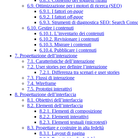
6.8.3. Consenso dei soggetti ritratti
6.9. Ottimizzazione per i motori di ricerca (SEO)
6.9.1. I fattori
on-page
6.9.2. I fattori
off-page
6.9.3. Strumenti di diagnostica SEO: Search Cons
6.10. Gestire i contenuti
6.10.1. L’inventario dei contenuti
6.10.2. Revisionare i contenuti
6.10.3. Migrare i contenuti
6.10.4. Pubblicare i contenuti
7. Progettazione dell’interazione
7.1. Caratteristiche dell’interazione
7.2. User stories per definire l’interazione
7.2.1. Differenza tra scenari e user stories
7.3. Flussi di interazione
7.4. Wireframe
7.5. Prototipi interattivi
8. Progettazione dell’interfaccia
8.1. Obiettivi dell’interfaccia
8.2. Elementi dell’interfaccia
8.2.1. Elementi di composizione
8.2.2. Elementi interattivi
8.2.3. Elementi testuali (microtesti)
8.3. Progettare e costruire in alta fedeltà
8.3.1. Layout di pagina