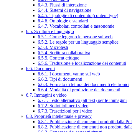
6.4.3. Flussi di interazione
6.4.4. Sistemi di navigazione
6.4.5. Tipologie di contenuto (content type)
6.4.6. Ontologie e standard
6.4.7. Vocabolari controllati e tassonomie
6.5. Scrittura e linguaggio
6.5.1. Come leggono le persone sul web
6.5.2. Le regole per un linguaggio semplice
6.5.3. Microtesti
6.5.4. Scrittura collaborativa
6.5.5. Content critique
6.5.6. Traduzione e localizzazione dei contenuti
6.6. Documenti
6.6.1. I documenti vanno sul web
6.6.2. Tipi di documenti
6.6.3. Formato di lettura dei documenti elettronici
6.6.4. Modalità di produzione dei documenti
6.7. Immagini e video
6.7.1. Testo alternativo (alt text) per le immagini
6.7.2. Sottotitoli per i video
6.7.3. Trascrizioni per i video
6.8. Proprietà intellettuale e privacy
6.8.1. Pubblicazione di contenuti prodotti dalla P
6.8.2. Pubblicazione di contenuti non prodotti dal