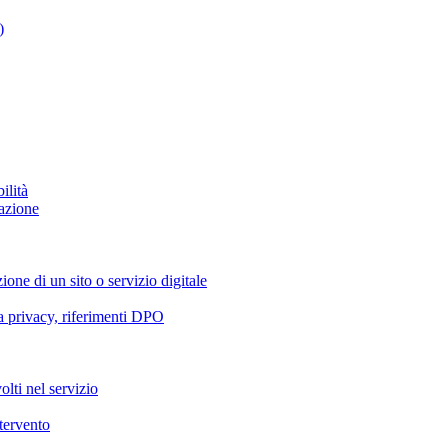
)
ilità
azione
ione di un sito o servizio digitale
va privacy, riferimenti DPO
olti nel servizio
ntervento