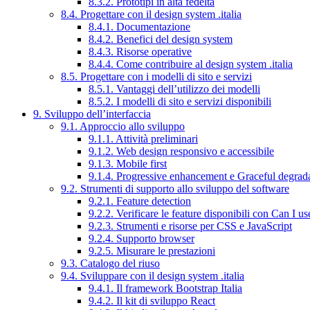
8.3.2. Prototipi in alta fedeltà
8.4. Progettare con il design system .italia
8.4.1. Documentazione
8.4.2. Benefici del design system
8.4.3. Risorse operative
8.4.4. Come contribuire al design system .italia
8.5. Progettare con i modelli di sito e servizi
8.5.1. Vantaggi dell’utilizzo dei modelli
8.5.2. I modelli di sito e servizi disponibili
9. Sviluppo dell’interfaccia
9.1. Approccio allo sviluppo
9.1.1. Attività preliminari
9.1.2. Web design responsivo e accessibile
9.1.3. Mobile first
9.1.4. Progressive enhancement e Graceful degrad
9.2. Strumenti di supporto allo sviluppo del software
9.2.1. Feature detection
9.2.2. Verificare le feature disponibili con Can I us
9.2.3. Strumenti e risorse per CSS e JavaScript
9.2.4. Supporto browser
9.2.5. Misurare le prestazioni
9.3. Catalogo del riuso
9.4. Sviluppare con il design system .italia
9.4.1. Il framework Bootstrap Italia
9.4.2. Il kit di sviluppo React