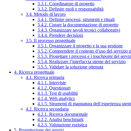
3.3.1. Coordinatore di progetto
3.3.2. Definire ruoli e responsabilità
3.4. Metodo di lavoro
3.4.1. Definire processi, strumenti e rituali
3.4.2. Curare la documentazione di progetto
3.4.3. Organizzare tavoli tecnici collaborativi
3.4.4. Prendere decisioni
3.5. Il processo progettuale
3.5.1. Organizzare il progetto e la sua gestione
3.5.2. Comprendere il contesto d’uso del servizio 
3.5.3. Progettare i processi e i
touchpoint
del servi
3.5.4. Realizzare l’interfaccia utente del servizio
3.5.5. Validare la soluzione ottenuta
4. Ricerca progettuale
4.1. Ricerca primaria
4.1.1. Interviste
4.1.2. Questionari
4.1.3. Test di usabilità
4.1.4. Web analytics
4.1.5. Strumenti di mappatura dell’esperienza uten
4.2. Ricerca secondaria
4.2.1. Ricerca documentale
4.2.2. Analisi benchmark
4.2.3. Valutazione euristica
5. Progettazione dei servizi