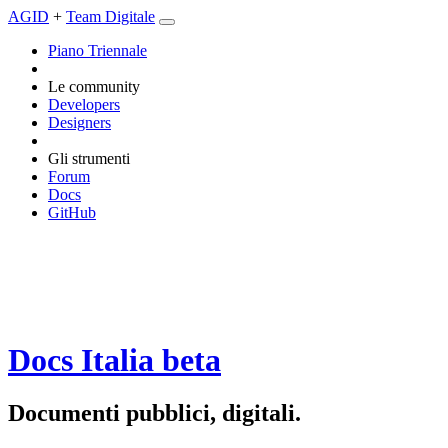
AGID
+
Team Digitale
Piano Triennale
Le community
Developers
Designers
Gli strumenti
Forum
Docs
GitHub
Docs Italia
beta
Documenti pubblici, digitali.