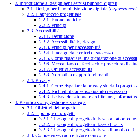
2. Introduzione al design per i servizi pubblici digitali
2.1. Design per l’amministrazione digitale (
e-government
2.2. L’approccio progettuale
2.2.1. Buone pratiche
2.2.2. Principi
2.3. Accessibilità
2.3.1. Definizione
2.3.2. Accessibilità by design
2.3.3. Principi per l’accessibilità
2.3.4. Linee guida e criteri di successo
2.3.5. Come rilasciare una dichiarazione di accessib
2.3.6. Meccanismo di feedback e procedura di attu
2.3.7. Obiettivi accessibilità
2.3.8. Normativa e approfondimenti
2.4. Privacy
2.4.1. Come rispettare la privacy sin dalla progettaz
2.4.2. Richiedi il consenso quando necessario
2.4.3. Le basi del sito web: architettura, informati
3. Pianificazione, gestione e strategia
3.1. Obiettivi del progetto
3.2. Tipologie di progetti
3.2.1. Tipologie di progetto in base agli attori coinv
3.2.2. Tipologie di progetto in base al focus
3.2.3. Tipologie di progetto in base all’ambito di i
3.3. Competenze, ruoli e figure coinvolte