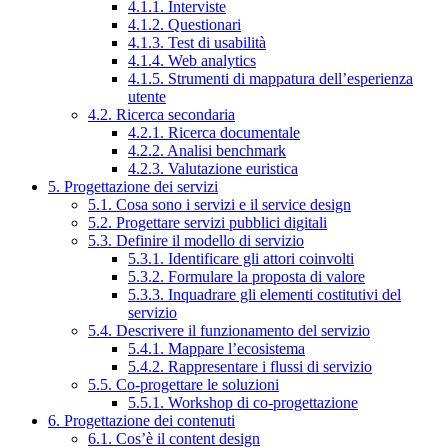
4.1.1. Interviste
4.1.2. Questionari
4.1.3. Test di usabilità
4.1.4. Web analytics
4.1.5. Strumenti di mappatura dell’esperienza
utente
4.2. Ricerca secondaria
4.2.1. Ricerca documentale
4.2.2. Analisi benchmark
4.2.3. Valutazione euristica
5. Progettazione dei servizi
5.1. Cosa sono i servizi e il service design
5.2. Progettare servizi pubblici digitali
5.3. Definire il modello di servizio
5.3.1. Identificare gli attori coinvolti
5.3.2. Formulare la proposta di valore
5.3.3. Inquadrare gli elementi costitutivi del
servizio
5.4. Descrivere il funzionamento del servizio
5.4.1. Mappare l’ecosistema
5.4.2. Rappresentare i flussi di servizio
5.5. Co-progettare le soluzioni
5.5.1. Workshop di co-progettazione
6. Progettazione dei contenuti
6.1. Cos’è il content design