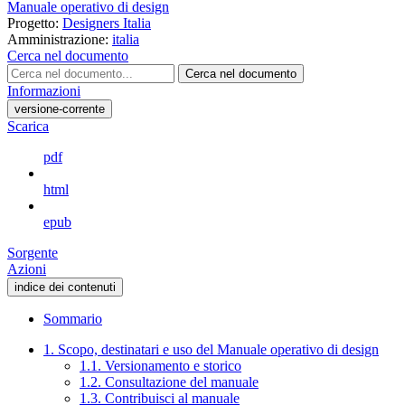
Manuale operativo di design
Progetto:
Designers Italia
Amministrazione:
italia
Cerca nel documento
Cerca nel documento
Informazioni
versione-corrente
Scarica
pdf
html
epub
Sorgente
Azioni
indice dei contenuti
Sommario
1. Scopo, destinatari e uso del Manuale operativo di design
1.1. Versionamento e storico
1.2. Consultazione del manuale
1.3. Contribuisci al manuale