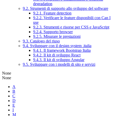
degradation
9.2. Strumenti di supporto allo sviluppo del software
9.2.1. Feature detection
9.2.2. Verificare le feature disponibili con Can I
use
9.2.3. Strumenti e risorse per CSS e JavaScript
9.2.4. Supporto browser
9.2.5. Misurare le prestazioni
9.3. Catalogo del riuso
9.4. Sviluppare con il design system .italia
9.4.1. Il framework Bootstrap Italia
9.4.2. Il kit di sviluppo React
9.4.3. Il kit di sviluppo Angular
9.5. Sviluppare con i modelli di sito e servizi
None
None
A
B
C
D
E
I
M