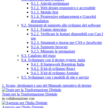
9.1.1. Attività preliminari
9.1.2. Web design responsivo e accessibile
9.1.3. Mobile first
9.1.4. Progressive enhancement e Graceful
degradation
9.2. Strumenti di supporto allo sviluppo del software
9.2.1. Feature detection
9.2.2. Verificare le feature disponibili con Can I
use
9.2.3. Strumenti e risorse per CSS e JavaScript
9.2.4. Supporto browser
9.2.5. Misurare le prestazioni
9.3. Catalogo del riuso
9.4. Sviluppare con il design system .italia
9.4.1. Il framework Bootstrap Italia
9.4.2. Il kit di sviluppo React
9.4.3. Il kit di sviluppo Angular
9.5. Sviluppare con i modelli di sito e servizi
1. Scopo, destinatari e uso del Manuale operativo di design
Team per la Trasformazione Digitale
in collaborazione con
Agenzia per l'Italia Digitale