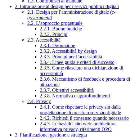
1.3. Contribuisci al manuale
2. Introduzione al design per i servizi pubblici digitali
2.1. Design per l’amministrazione digitale (
e-
government
)
2.2. L’approccio progettuale
2.2.1. Buone pratiche
2.2.2. Principi
2.3. Accessibilità
2.3.1. Definizione
2.3.2. Accessibilità by design
2.3.3. Principi per l’accessibilità
2.3.4. Linee guida e criteri di successo
2.3.5. Come rilasciare una dichiarazione di
accessibilità
2.3.6. Meccanismo di feedback e procedura di
attuazione
2.3.7. Obiettivi accessibilità
2.3.8. Normativa e approfondimenti
2.4. Privacy
2.4.1. Come rispettare la privacy sin dalla
progettazione di un sito o servizio digitale
2.4.2. Richiedi il consenso quando necessario
2.4.3. Le basi del sito web: architettura,
informativa privacy, riferimenti DPO
3. Pianificazione, gestione e strategia