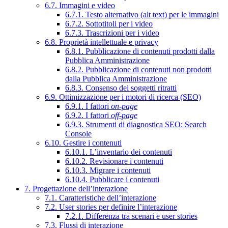
6.7. Immagini e video
6.7.1. Testo alternativo (alt text) per le immagini
6.7.2. Sottotitoli per i video
6.7.3. Trascrizioni per i video
6.8. Proprietà intellettuale e privacy
6.8.1. Pubblicazione di contenuti prodotti dalla
Pubblica Amministrazione
6.8.2. Pubblicazione di contenuti non prodotti
dalla Pubblica Amministrazione
6.8.3. Consenso dei soggetti ritratti
6.9. Ottimizzazione per i motori di ricerca (SEO)
6.9.1. I fattori
on-page
6.9.2. I fattori
off-page
6.9.3. Strumenti di diagnostica SEO: Search
Console
6.10. Gestire i contenuti
6.10.1. L’inventario dei contenuti
6.10.2. Revisionare i contenuti
6.10.3. Migrare i contenuti
6.10.4. Pubblicare i contenuti
7. Progettazione dell’interazione
7.1. Caratteristiche dell’interazione
7.2. User stories per definire l’interazione
7.2.1. Differenza tra scenari e user stories
7.3. Flussi di interazione