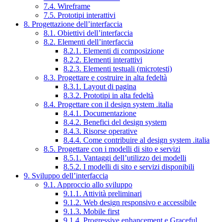
7.4. Wireframe
7.5. Prototipi interattivi
8. Progettazione dell’interfaccia
8.1. Obiettivi dell’interfaccia
8.2. Elementi dell’interfaccia
8.2.1. Elementi di composizione
8.2.2. Elementi interattivi
8.2.3. Elementi testuali (microtesti)
8.3. Progettare e costruire in alta fedeltà
8.3.1. Layout di pagina
8.3.2. Prototipi in alta fedeltà
8.4. Progettare con il design system .italia
8.4.1. Documentazione
8.4.2. Benefici del design system
8.4.3. Risorse operative
8.4.4. Come contribuire al design system .italia
8.5. Progettare con i modelli di sito e servizi
8.5.1. Vantaggi dell’utilizzo dei modelli
8.5.2. I modelli di sito e servizi disponibili
9. Sviluppo dell’interfaccia
9.1. Approccio allo sviluppo
9.1.1. Attività preliminari
9.1.2. Web design responsivo e accessibile
9.1.3. Mobile first
9.1.4. Progressive enhancement e Graceful