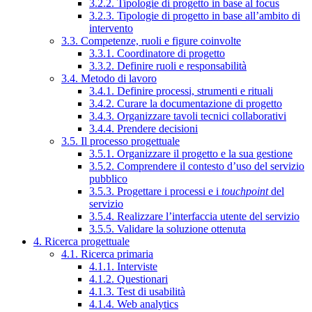
3.2.2. Tipologie di progetto in base al focus
3.2.3. Tipologie di progetto in base all’ambito di
intervento
3.3. Competenze, ruoli e figure coinvolte
3.3.1. Coordinatore di progetto
3.3.2. Definire ruoli e responsabilità
3.4. Metodo di lavoro
3.4.1. Definire processi, strumenti e rituali
3.4.2. Curare la documentazione di progetto
3.4.3. Organizzare tavoli tecnici collaborativi
3.4.4. Prendere decisioni
3.5. Il processo progettuale
3.5.1. Organizzare il progetto e la sua gestione
3.5.2. Comprendere il contesto d’uso del servizio
pubblico
3.5.3. Progettare i processi e i
touchpoint
del
servizio
3.5.4. Realizzare l’interfaccia utente del servizio
3.5.5. Validare la soluzione ottenuta
4. Ricerca progettuale
4.1. Ricerca primaria
4.1.1. Interviste
4.1.2. Questionari
4.1.3. Test di usabilità
4.1.4. Web analytics