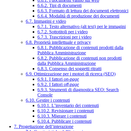
6.6.1. I documenti vanno sul web
6.6.2. Tipi di documenti
6.6.3. Formato di lettura dei documenti elettronici
6.6.4. Modalità di produzione dei documenti
6.7. Immagini e video
6.7.1. Testo alternativo (alt text) per le immagini
6.7.2. Sottotitoli per i video
6.7.3. Trascrizioni per i video
6.8. Proprietà intellettuale e privacy
6.8.1. Pubblicazione di contenuti prodotti dalla
Pubblica Amministrazione
6.8.2. Pubblicazione di contenuti non prodotti
dalla Pubblica Amministrazione
6.8.3. Consenso dei soggetti ritratti
6.9. Ottimizzazione per i motori di ricerca (SEO)
6.9.1. I fattori
on-page
6.9.2. I fattori
off-page
6.9.3. Strumenti di diagnostica SEO: Search
Console
6.10. Gestire i contenuti
6.10.1. L’inventario dei contenuti
6.10.2. Revisionare i contenuti
6.10.3. Migrare i contenuti
6.10.4. Pubblicare i contenuti
7. Progettazione dell’interazione