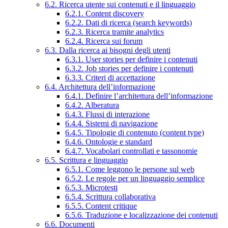
6.2. Ricerca utente sui contenuti e il linguaggio
6.2.1. Content discovery
6.2.2. Dati di ricerca (search keywords)
6.2.3. Ricerca tramite analytics
6.2.4. Ricerca sui forum
6.3. Dalla ricerca ai bisogni degli utenti
6.3.1. User stories per definire i contenuti
6.3.2. Job stories per definire i contenuti
6.3.3. Criteri di accettazione
6.4. Architettura dell’informazione
6.4.1. Definire l’architettura dell’informazione
6.4.2. Alberatura
6.4.3. Flussi di interazione
6.4.4. Sistemi di navigazione
6.4.5. Tipologie di contenuto (content type)
6.4.6. Ontologie e standard
6.4.7. Vocabolari controllati e tassonomie
6.5. Scrittura e linguaggio
6.5.1. Come leggono le persone sul web
6.5.2. Le regole per un linguaggio semplice
6.5.3. Microtesti
6.5.4. Scrittura collaborativa
6.5.5. Content critique
6.5.6. Traduzione e localizzazione dei contenuti
6.6. Documenti