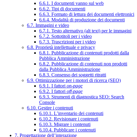
6.6.1. I documenti vanno sul web
6.6.2. Tipi di documenti
6.6.3. Formato di lettura dei documenti elettronici
6.6.4. Modalità di produzione dei documenti
6.7. Immagini e video
6.7.1. Testo alternativo (alt text) per le immagini
6.7.2. Sottotitoli per i video
6.7.3. Trascrizioni per i video
6.8. Proprietà intellettuale e privacy
6.8.1. Pubblicazione di contenuti prodotti dalla
Pubblica Amministrazione
6.8.2. Pubblicazione di contenuti non prodotti
dalla Pubblica Amministrazione
6.8.3. Consenso dei soggetti ritratti
6.9. Ottimizzazione per i motori di ricerca (SEO)
6.9.1. I fattori
on-page
6.9.2. I fattori
off-page
6.9.3. Strumenti di diagnostica SEO: Search
Console
6.10. Gestire i contenuti
6.10.1. L’inventario dei contenuti
6.10.2. Revisionare i contenuti
6.10.3. Migrare i contenuti
6.10.4. Pubblicare i contenuti
7. Progettazione dell’interazione