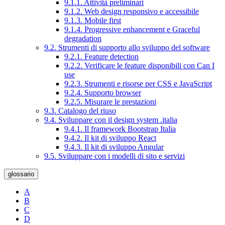
9.1.1. Attività preliminari
9.1.2. Web design responsivo e accessibile
9.1.3. Mobile first
9.1.4. Progressive enhancement e Graceful
degradation
9.2. Strumenti di supporto allo sviluppo del software
9.2.1. Feature detection
9.2.2. Verificare le feature disponibili con Can I
use
9.2.3. Strumenti e risorse per CSS e JavaScript
9.2.4. Supporto browser
9.2.5. Misurare le prestazioni
9.3. Catalogo del riuso
9.4. Sviluppare con il design system .italia
9.4.1. Il framework Bootstrap Italia
9.4.2. Il kit di sviluppo React
9.4.3. Il kit di sviluppo Angular
9.5. Sviluppare con i modelli di sito e servizi
glossario
A
B
C
D