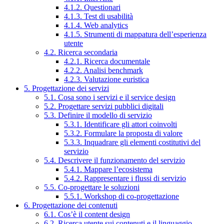
4.1.2. Questionari
4.1.3. Test di usabilità
4.1.4. Web analytics
4.1.5. Strumenti di mappatura dell’esperienza
utente
4.2. Ricerca secondaria
4.2.1. Ricerca documentale
4.2.2. Analisi benchmark
4.2.3. Valutazione euristica
5. Progettazione dei servizi
5.1. Cosa sono i servizi e il service design
5.2. Progettare servizi pubblici digitali
5.3. Definire il modello di servizio
5.3.1. Identificare gli attori coinvolti
5.3.2. Formulare la proposta di valore
5.3.3. Inquadrare gli elementi costitutivi del
servizio
5.4. Descrivere il funzionamento del servizio
5.4.1. Mappare l’ecosistema
5.4.2. Rappresentare i flussi di servizio
5.5. Co-progettare le soluzioni
5.5.1. Workshop di co-progettazione
6. Progettazione dei contenuti
6.1. Cos’è il content design
6.2. Ricerca utente sui contenuti e il linguaggio