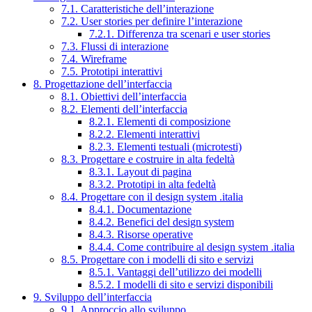
7.1. Caratteristiche dell’interazione
7.2. User stories per definire l’interazione
7.2.1. Differenza tra scenari e user stories
7.3. Flussi di interazione
7.4. Wireframe
7.5. Prototipi interattivi
8. Progettazione dell’interfaccia
8.1. Obiettivi dell’interfaccia
8.2. Elementi dell’interfaccia
8.2.1. Elementi di composizione
8.2.2. Elementi interattivi
8.2.3. Elementi testuali (microtesti)
8.3. Progettare e costruire in alta fedeltà
8.3.1. Layout di pagina
8.3.2. Prototipi in alta fedeltà
8.4. Progettare con il design system .italia
8.4.1. Documentazione
8.4.2. Benefici del design system
8.4.3. Risorse operative
8.4.4. Come contribuire al design system .italia
8.5. Progettare con i modelli di sito e servizi
8.5.1. Vantaggi dell’utilizzo dei modelli
8.5.2. I modelli di sito e servizi disponibili
9. Sviluppo dell’interfaccia
9.1. Approccio allo sviluppo