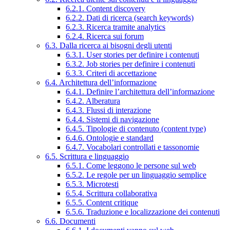
6.2.1. Content discovery
6.2.2. Dati di ricerca (search keywords)
6.2.3. Ricerca tramite analytics
6.2.4. Ricerca sui forum
6.3. Dalla ricerca ai bisogni degli utenti
6.3.1. User stories per definire i contenuti
6.3.2. Job stories per definire i contenuti
6.3.3. Criteri di accettazione
6.4. Architettura dell’informazione
6.4.1. Definire l’architettura dell’informazione
6.4.2. Alberatura
6.4.3. Flussi di interazione
6.4.4. Sistemi di navigazione
6.4.5. Tipologie di contenuto (content type)
6.4.6. Ontologie e standard
6.4.7. Vocabolari controllati e tassonomie
6.5. Scrittura e linguaggio
6.5.1. Come leggono le persone sul web
6.5.2. Le regole per un linguaggio semplice
6.5.3. Microtesti
6.5.4. Scrittura collaborativa
6.5.5. Content critique
6.5.6. Traduzione e localizzazione dei contenuti
6.6. Documenti