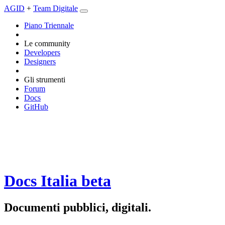
AGID
+
Team Digitale
Piano Triennale
Le community
Developers
Designers
Gli strumenti
Forum
Docs
GitHub
Docs Italia
beta
Documenti pubblici, digitali.