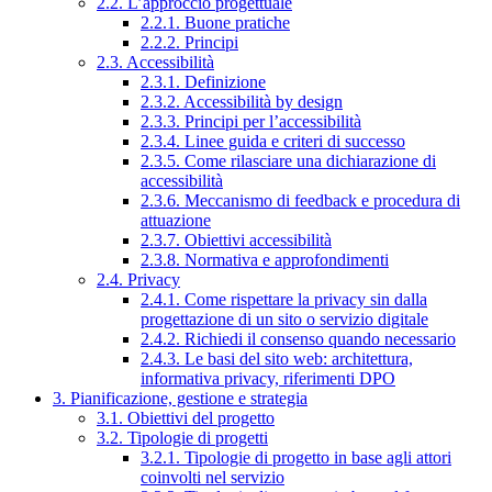
2.2. L’approccio progettuale
2.2.1. Buone pratiche
2.2.2. Principi
2.3. Accessibilità
2.3.1. Definizione
2.3.2. Accessibilità by design
2.3.3. Principi per l’accessibilità
2.3.4. Linee guida e criteri di successo
2.3.5. Come rilasciare una dichiarazione di
accessibilità
2.3.6. Meccanismo di feedback e procedura di
attuazione
2.3.7. Obiettivi accessibilità
2.3.8. Normativa e approfondimenti
2.4. Privacy
2.4.1. Come rispettare la privacy sin dalla
progettazione di un sito o servizio digitale
2.4.2. Richiedi il consenso quando necessario
2.4.3. Le basi del sito web: architettura,
informativa privacy, riferimenti DPO
3. Pianificazione, gestione e strategia
3.1. Obiettivi del progetto
3.2. Tipologie di progetti
3.2.1. Tipologie di progetto in base agli attori
coinvolti nel servizio