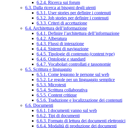
6.2.4. Ricerca sui forum
6.3. Dalla ricerca ai bisogni degli utenti
6.3.1. User stories per definire i contenuti
6.3.2. Job stories per definire i contenuti
6.3.3. Criteri di accettazione
6.4. Architettura dell’informazione
6.4.1. Definire l’architettura dell’informazione
6.4.2. Alberatura
6.4.3. Flussi di interazione
6.4.4. Sistemi di navigazione
6.4.5. Tipologie di contenuto (content type)
6.4.6. Ontologie e standard
6.4.7. Vocabolari controllati e tassonomie
6.5. Scrittura e linguaggio
6.5.1. Come leggono le persone sul web
6.5.2. Le regole per un linguaggio semplice
6.5.3. Microtesti
6.5.4. Scrittura collaborativa
6.5.5. Content critique
6.5.6. Traduzione e localizzazione dei contenuti
6.6. Documenti
6.6.1. I documenti vanno sul web
6.6.2. Tipi di documenti
6.6.3. Formato di lettura dei documenti elettronici
6.6.4. Modalità di produzione dei documenti