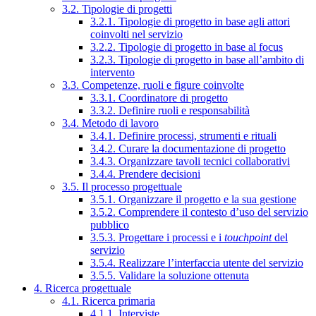
3.2. Tipologie di progetti
3.2.1. Tipologie di progetto in base agli attori
coinvolti nel servizio
3.2.2. Tipologie di progetto in base al focus
3.2.3. Tipologie di progetto in base all’ambito di
intervento
3.3. Competenze, ruoli e figure coinvolte
3.3.1. Coordinatore di progetto
3.3.2. Definire ruoli e responsabilità
3.4. Metodo di lavoro
3.4.1. Definire processi, strumenti e rituali
3.4.2. Curare la documentazione di progetto
3.4.3. Organizzare tavoli tecnici collaborativi
3.4.4. Prendere decisioni
3.5. Il processo progettuale
3.5.1. Organizzare il progetto e la sua gestione
3.5.2. Comprendere il contesto d’uso del servizio
pubblico
3.5.3. Progettare i processi e i
touchpoint
del
servizio
3.5.4. Realizzare l’interfaccia utente del servizio
3.5.5. Validare la soluzione ottenuta
4. Ricerca progettuale
4.1. Ricerca primaria
4.1.1. Interviste