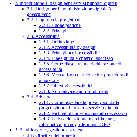
2. Introduzione al design per i servizi pubblici digitali
2.1. Design per l’amministrazione digitale (
e-
government
)
2.2. L’approccio progettuale
2.2.1. Buone pratiche
2.2.2. Principi
2.3. Accessibilità
2.3.1. Definizione
2.3.2. Accessibilità by design
2.3.3. Principi per l’accessibilità
2.3.4. Linee guida e criteri di successo
2.3.5. Come rilasciare una dichiarazione di
accessibilità
2.3.6. Meccanismo di feedback e procedura di
attuazione
2.3.7. Obiettivi accessibilità
2.3.8. Normativa e approfondimenti
2.4. Privacy
2.4.1. Come rispettare la privacy sin dalla
progettazione di un sito o servizio digitale
2.4.2. Richiedi il consenso quando necessario
2.4.3. Le basi del sito web: architettura,
informativa privacy, riferimenti DPO
3. Pianificazione, gestione e strategia
3.1. Obiettivi del progetto