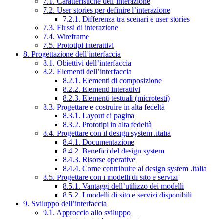
7.1. Caratteristiche dell’interazione
7.2. User stories per definire l’interazione
7.2.1. Differenza tra scenari e user stories
7.3. Flussi di interazione
7.4. Wireframe
7.5. Prototipi interattivi
8. Progettazione dell’interfaccia
8.1. Obiettivi dell’interfaccia
8.2. Elementi dell’interfaccia
8.2.1. Elementi di composizione
8.2.2. Elementi interattivi
8.2.3. Elementi testuali (microtesti)
8.3. Progettare e costruire in alta fedeltà
8.3.1. Layout di pagina
8.3.2. Prototipi in alta fedeltà
8.4. Progettare con il design system .italia
8.4.1. Documentazione
8.4.2. Benefici del design system
8.4.3. Risorse operative
8.4.4. Come contribuire al design system .italia
8.5. Progettare con i modelli di sito e servizi
8.5.1. Vantaggi dell’utilizzo dei modelli
8.5.2. I modelli di sito e servizi disponibili
9. Sviluppo dell’interfaccia
9.1. Approccio allo sviluppo