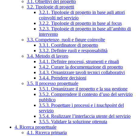
3.1. Obiettivi del progetto
3.2. Tipologie di progetti
3.2.1. Tipologie di progetto in base agli attori
coinvolti nel servizio
3.2.2. Tipologie di progetto in base al focus
3.2.3. Tipologie di progetto in base all’ambito di
intervento
3.3. Competenze, ruoli e figure coinvolte
3.3.1. Coordinatore di progetto
3.3.2. Definire ruoli e responsabilità
3.4. Metodo di lavoro
3.4.1. Definire processi, strumenti e rituali
3.4.2. Curare la documentazione di progetto
3.4.3. Organizzare tavoli tecnici collaborativi
3.4.4. Prendere decisioni
3.5. Il processo progettuale
3.5.1. Organizzare il progetto e la sua gestione
3.5.2. Comprendere il contesto d’uso del servizio
pubblico
3.5.3. Progettare i processi e i
touchpoint
del
servizio
3.5.4. Realizzare l’interfaccia utente del servizio
3.5.5. Validare la soluzione ottenuta
4. Ricerca progettuale
4.1. Ricerca primaria