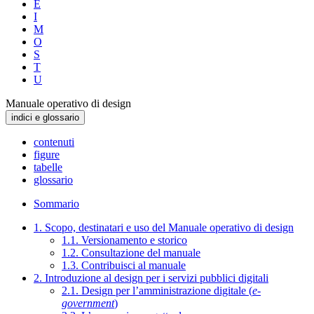
E
I
M
O
S
T
U
Manuale operativo di design
indici e glossario
contenuti
figure
tabelle
glossario
Sommario
1. Scopo, destinatari e uso del Manuale operativo di design
1.1. Versionamento e storico
1.2. Consultazione del manuale
1.3. Contribuisci al manuale
2. Introduzione al design per i servizi pubblici digitali
2.1. Design per l’amministrazione digitale (
e-
government
)