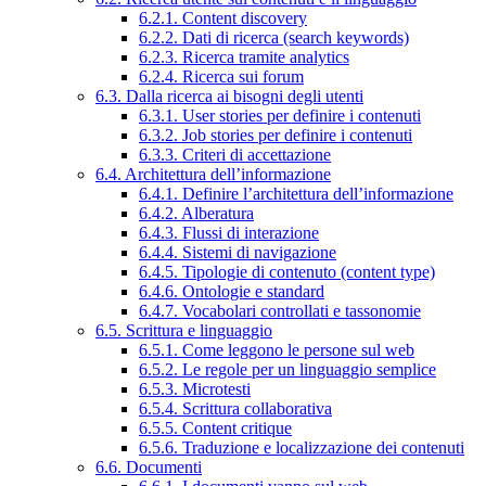
6.2.1. Content discovery
6.2.2. Dati di ricerca (search keywords)
6.2.3. Ricerca tramite analytics
6.2.4. Ricerca sui forum
6.3. Dalla ricerca ai bisogni degli utenti
6.3.1. User stories per definire i contenuti
6.3.2. Job stories per definire i contenuti
6.3.3. Criteri di accettazione
6.4. Architettura dell’informazione
6.4.1. Definire l’architettura dell’informazione
6.4.2. Alberatura
6.4.3. Flussi di interazione
6.4.4. Sistemi di navigazione
6.4.5. Tipologie di contenuto (content type)
6.4.6. Ontologie e standard
6.4.7. Vocabolari controllati e tassonomie
6.5. Scrittura e linguaggio
6.5.1. Come leggono le persone sul web
6.5.2. Le regole per un linguaggio semplice
6.5.3. Microtesti
6.5.4. Scrittura collaborativa
6.5.5. Content critique
6.5.6. Traduzione e localizzazione dei contenuti
6.6. Documenti