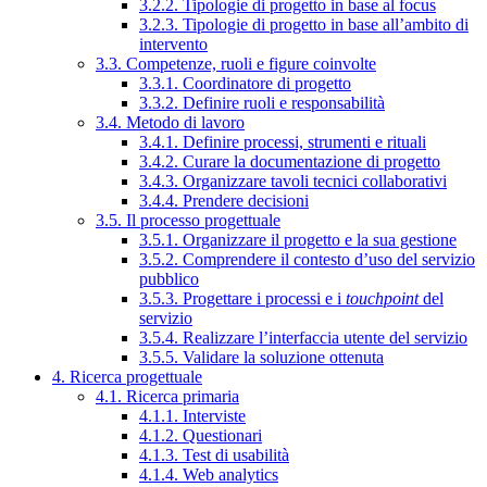
3.2.2. Tipologie di progetto in base al focus
3.2.3. Tipologie di progetto in base all’ambito di
intervento
3.3. Competenze, ruoli e figure coinvolte
3.3.1. Coordinatore di progetto
3.3.2. Definire ruoli e responsabilità
3.4. Metodo di lavoro
3.4.1. Definire processi, strumenti e rituali
3.4.2. Curare la documentazione di progetto
3.4.3. Organizzare tavoli tecnici collaborativi
3.4.4. Prendere decisioni
3.5. Il processo progettuale
3.5.1. Organizzare il progetto e la sua gestione
3.5.2. Comprendere il contesto d’uso del servizio
pubblico
3.5.3. Progettare i processi e i
touchpoint
del
servizio
3.5.4. Realizzare l’interfaccia utente del servizio
3.5.5. Validare la soluzione ottenuta
4. Ricerca progettuale
4.1. Ricerca primaria
4.1.1. Interviste
4.1.2. Questionari
4.1.3. Test di usabilità
4.1.4. Web analytics