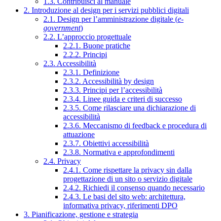
1.3. Contribuisci al manuale
2. Introduzione al design per i servizi pubblici digitali
2.1. Design per l’amministrazione digitale (
e-
government
)
2.2. L’approccio progettuale
2.2.1. Buone pratiche
2.2.2. Principi
2.3. Accessibilità
2.3.1. Definizione
2.3.2. Accessibilità by design
2.3.3. Principi per l’accessibilità
2.3.4. Linee guida e criteri di successo
2.3.5. Come rilasciare una dichiarazione di
accessibilità
2.3.6. Meccanismo di feedback e procedura di
attuazione
2.3.7. Obiettivi accessibilità
2.3.8. Normativa e approfondimenti
2.4. Privacy
2.4.1. Come rispettare la privacy sin dalla
progettazione di un sito o servizio digitale
2.4.2. Richiedi il consenso quando necessario
2.4.3. Le basi del sito web: architettura,
informativa privacy, riferimenti DPO
3. Pianificazione, gestione e strategia