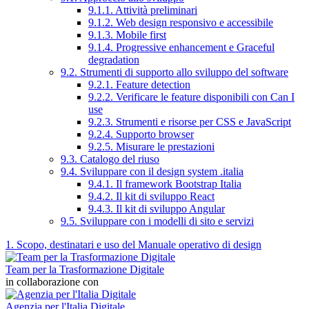
9.1.1. Attività preliminari
9.1.2. Web design responsivo e accessibile
9.1.3. Mobile first
9.1.4. Progressive enhancement e Graceful
degradation
9.2. Strumenti di supporto allo sviluppo del software
9.2.1. Feature detection
9.2.2. Verificare le feature disponibili con Can I
use
9.2.3. Strumenti e risorse per CSS e JavaScript
9.2.4. Supporto browser
9.2.5. Misurare le prestazioni
9.3. Catalogo del riuso
9.4. Sviluppare con il design system .italia
9.4.1. Il framework Bootstrap Italia
9.4.2. Il kit di sviluppo React
9.4.3. Il kit di sviluppo Angular
9.5. Sviluppare con i modelli di sito e servizi
1. Scopo, destinatari e uso del Manuale operativo di design
Team per la Trasformazione Digitale
in collaborazione con
Agenzia per l'Italia Digitale