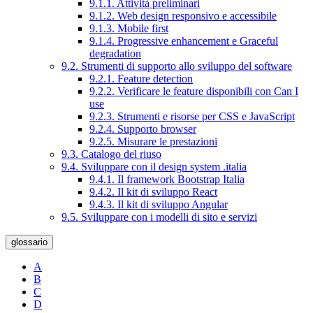
9.1.1. Attività preliminari
9.1.2. Web design responsivo e accessibile
9.1.3. Mobile first
9.1.4. Progressive enhancement e Graceful
degradation
9.2. Strumenti di supporto allo sviluppo del software
9.2.1. Feature detection
9.2.2. Verificare le feature disponibili con Can I
use
9.2.3. Strumenti e risorse per CSS e JavaScript
9.2.4. Supporto browser
9.2.5. Misurare le prestazioni
9.3. Catalogo del riuso
9.4. Sviluppare con il design system .italia
9.4.1. Il framework Bootstrap Italia
9.4.2. Il kit di sviluppo React
9.4.3. Il kit di sviluppo Angular
9.5. Sviluppare con i modelli di sito e servizi
glossario
A
B
C
D