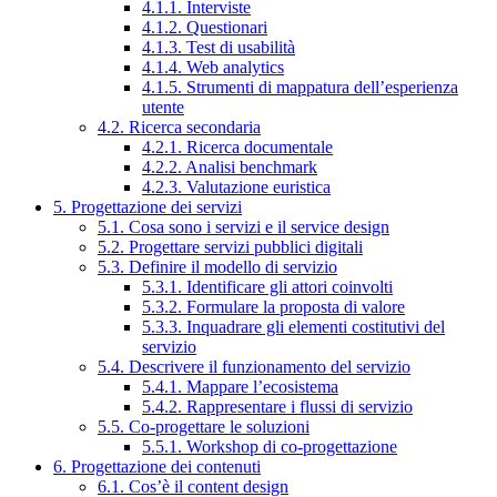
4.1.1. Interviste
4.1.2. Questionari
4.1.3. Test di usabilità
4.1.4. Web analytics
4.1.5. Strumenti di mappatura dell’esperienza
utente
4.2. Ricerca secondaria
4.2.1. Ricerca documentale
4.2.2. Analisi benchmark
4.2.3. Valutazione euristica
5. Progettazione dei servizi
5.1. Cosa sono i servizi e il service design
5.2. Progettare servizi pubblici digitali
5.3. Definire il modello di servizio
5.3.1. Identificare gli attori coinvolti
5.3.2. Formulare la proposta di valore
5.3.3. Inquadrare gli elementi costitutivi del
servizio
5.4. Descrivere il funzionamento del servizio
5.4.1. Mappare l’ecosistema
5.4.2. Rappresentare i flussi di servizio
5.5. Co-progettare le soluzioni
5.5.1. Workshop di co-progettazione
6. Progettazione dei contenuti
6.1. Cos’è il content design