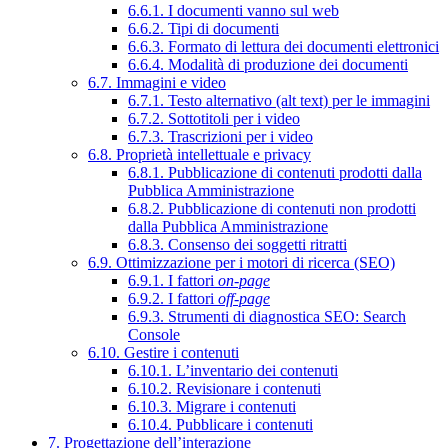
6.6.1. I documenti vanno sul web
6.6.2. Tipi di documenti
6.6.3. Formato di lettura dei documenti elettronici
6.6.4. Modalità di produzione dei documenti
6.7. Immagini e video
6.7.1. Testo alternativo (alt text) per le immagini
6.7.2. Sottotitoli per i video
6.7.3. Trascrizioni per i video
6.8. Proprietà intellettuale e privacy
6.8.1. Pubblicazione di contenuti prodotti dalla
Pubblica Amministrazione
6.8.2. Pubblicazione di contenuti non prodotti
dalla Pubblica Amministrazione
6.8.3. Consenso dei soggetti ritratti
6.9. Ottimizzazione per i motori di ricerca (SEO)
6.9.1. I fattori
on-page
6.9.2. I fattori
off-page
6.9.3. Strumenti di diagnostica SEO: Search
Console
6.10. Gestire i contenuti
6.10.1. L’inventario dei contenuti
6.10.2. Revisionare i contenuti
6.10.3. Migrare i contenuti
6.10.4. Pubblicare i contenuti
7. Progettazione dell’interazione