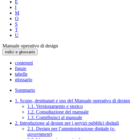
E
I
M
O
S
T
U
Manuale operativo di design
indici e glossario
contenuti
figure
tabelle
glossario
Sommario
1. Scopo, destinatari e uso del Manuale operativo di design
1.1. Versionamento e storico
1.2. Consultazione del manuale
1.3. Contribuisci al manuale
2. Introduzione al design per i servizi pubblici digitali
2.1. Design per l’amministrazione digitale (
e-
government
)