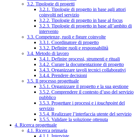
3.2. Tipologie di progetti
3.2.1. Tipologie di progetto in base agli attori
coinvolti nel servizio
3.2.2. Tipologie di progetto in base al focus
3.2.3. Tipologie di progetto in base all’ambito di
intervento
3.3. Competenze, ruoli e figure coinvolte
3.3.1. Coordinatore di progetto
3.3.2. Definire ruoli e responsabilità
3.4. Metodo di lavoro
3.4.1. Definire processi, strumenti e rituali
3.4.2. Curare la documentazione di progetto
3.4.3. Organizzare tavoli tecnici collaborativi
3.4.4. Prendere decisioni
3.5. Il processo progettuale
3.5.1. Organizzare il progetto e la sua gestione
3.5.2. Comprendere il contesto d’uso del servizio
pubblico
3.5.3. Progettare i processi e i
touchpoint
del
servizio
3.5.4. Realizzare l’interfaccia utente del servizio
3.5.5. Validare la soluzione ottenuta
4. Ricerca progettuale
4.1. Ricerca primaria
4.1.1. Interviste