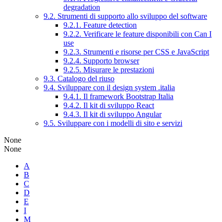
degradation
9.2. Strumenti di supporto allo sviluppo del software
9.2.1. Feature detection
9.2.2. Verificare le feature disponibili con Can I
use
9.2.3. Strumenti e risorse per CSS e JavaScript
9.2.4. Supporto browser
9.2.5. Misurare le prestazioni
9.3. Catalogo del riuso
9.4. Sviluppare con il design system .italia
9.4.1. Il framework Bootstrap Italia
9.4.2. Il kit di sviluppo React
9.4.3. Il kit di sviluppo Angular
9.5. Sviluppare con i modelli di sito e servizi
None
None
A
B
C
D
E
I
M