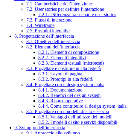
7.1. Caratteristiche dell’interazione
7.2. User stories per definire l’interazione
7.2.1. Differenza tra scenari e user stories
7.3. Flussi di interazione
7.4. Wireframe
7.5. Prototipi interattivi
8. Progettazione dell’interfaccia
8.1. Obiettivi dell’interfaccia
8.2. Elementi dell’interfaccia
8.2.1. Elementi di composizione
8.2.2. Elementi interattivi
8.2.3. Elementi testuali (microtesti)
8.3. Progettare e costruire in alta fedeltà
8.3.1. Layout di pagina
8.3.2. Prototipi in alta fedeltà
8.4. Progettare con il design system .italia
8.4.1. Documentazione
8.4.2. Benefici del design system
8.4.3. Risorse operative
8.4.4. Come contribuire al design system .italia
8.5. Progettare con i modelli di sito e servizi
8.5.1. Vantaggi dell’utilizzo dei modelli
8.5.2. I modelli di sito e servizi disponibili
9. Sviluppo dell’interfaccia
9.1. Approccio allo sviluppo