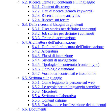
6.2. Ricerca utente sui contenuti e il linguaggio
6.2.1. Content discovery
6.2.2. Dati di ricerca (search keywords)
6.2.3. Ricerca tramite analytics
6.2.4. Ricerca sui forum
6.3. Dalla ricerca ai bisogni degli utenti
6.3.1. User stories per definire i contenuti
6.3.2. Job stories per definire i contenuti
6.3.3. Criteri di accettazione
6.4. Architettura dell’informazione
6.4.1. Definire l’architettura dell’informazione
6.4.2. Alberatura
6.4.3. Flussi di interazione
6.4.4. Sistemi di navigazione
6.4.5. Tipologie di contenuto (content type)
6.4.6. Ontologie e standard
6.4.7. Vocabolari controllati e tassonomie
6.5. Scrittura e linguaggio
6.5.1. Come leggono le persone sul web
6.5.2. Le regole per un linguaggio semplice
6.5.3. Microtesti
6.5.4. Scrittura collaborativa
6.5.5. Content critique
6.5.6. Traduzione e localizzazione dei contenuti
6.6. Documenti