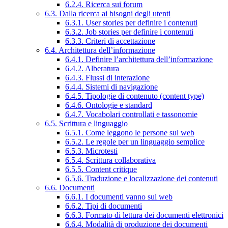
6.2.4. Ricerca sui forum
6.3. Dalla ricerca ai bisogni degli utenti
6.3.1. User stories per definire i contenuti
6.3.2. Job stories per definire i contenuti
6.3.3. Criteri di accettazione
6.4. Architettura dell’informazione
6.4.1. Definire l’architettura dell’informazione
6.4.2. Alberatura
6.4.3. Flussi di interazione
6.4.4. Sistemi di navigazione
6.4.5. Tipologie di contenuto (content type)
6.4.6. Ontologie e standard
6.4.7. Vocabolari controllati e tassonomie
6.5. Scrittura e linguaggio
6.5.1. Come leggono le persone sul web
6.5.2. Le regole per un linguaggio semplice
6.5.3. Microtesti
6.5.4. Scrittura collaborativa
6.5.5. Content critique
6.5.6. Traduzione e localizzazione dei contenuti
6.6. Documenti
6.6.1. I documenti vanno sul web
6.6.2. Tipi di documenti
6.6.3. Formato di lettura dei documenti elettronici
6.6.4. Modalità di produzione dei documenti