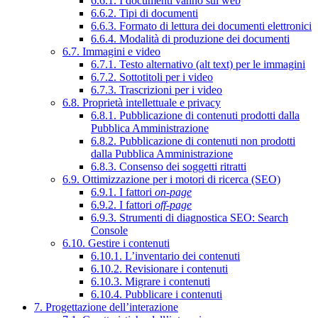
6.6.1. I documenti vanno sul web
6.6.2. Tipi di documenti
6.6.3. Formato di lettura dei documenti elettronici
6.6.4. Modalità di produzione dei documenti
6.7. Immagini e video
6.7.1. Testo alternativo (alt text) per le immagini
6.7.2. Sottotitoli per i video
6.7.3. Trascrizioni per i video
6.8. Proprietà intellettuale e privacy
6.8.1. Pubblicazione di contenuti prodotti dalla
Pubblica Amministrazione
6.8.2. Pubblicazione di contenuti non prodotti
dalla Pubblica Amministrazione
6.8.3. Consenso dei soggetti ritratti
6.9. Ottimizzazione per i motori di ricerca (SEO)
6.9.1. I fattori
on-page
6.9.2. I fattori
off-page
6.9.3. Strumenti di diagnostica SEO: Search
Console
6.10. Gestire i contenuti
6.10.1. L’inventario dei contenuti
6.10.2. Revisionare i contenuti
6.10.3. Migrare i contenuti
6.10.4. Pubblicare i contenuti
7. Progettazione dell’interazione