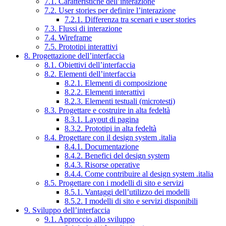
7.1. Caratteristiche dell’interazione
7.2. User stories per definire l’interazione
7.2.1. Differenza tra scenari e user stories
7.3. Flussi di interazione
7.4. Wireframe
7.5. Prototipi interattivi
8. Progettazione dell’interfaccia
8.1. Obiettivi dell’interfaccia
8.2. Elementi dell’interfaccia
8.2.1. Elementi di composizione
8.2.2. Elementi interattivi
8.2.3. Elementi testuali (microtesti)
8.3. Progettare e costruire in alta fedeltà
8.3.1. Layout di pagina
8.3.2. Prototipi in alta fedeltà
8.4. Progettare con il design system .italia
8.4.1. Documentazione
8.4.2. Benefici del design system
8.4.3. Risorse operative
8.4.4. Come contribuire al design system .italia
8.5. Progettare con i modelli di sito e servizi
8.5.1. Vantaggi dell’utilizzo dei modelli
8.5.2. I modelli di sito e servizi disponibili
9. Sviluppo dell’interfaccia
9.1. Approccio allo sviluppo