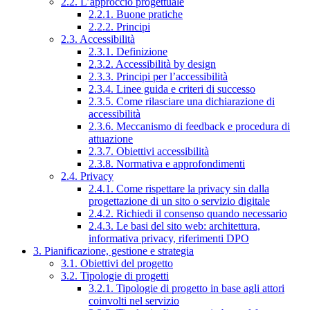
2.2. L’approccio progettuale
2.2.1. Buone pratiche
2.2.2. Principi
2.3. Accessibilità
2.3.1. Definizione
2.3.2. Accessibilità by design
2.3.3. Principi per l’accessibilità
2.3.4. Linee guida e criteri di successo
2.3.5. Come rilasciare una dichiarazione di
accessibilità
2.3.6. Meccanismo di feedback e procedura di
attuazione
2.3.7. Obiettivi accessibilità
2.3.8. Normativa e approfondimenti
2.4. Privacy
2.4.1. Come rispettare la privacy sin dalla
progettazione di un sito o servizio digitale
2.4.2. Richiedi il consenso quando necessario
2.4.3. Le basi del sito web: architettura,
informativa privacy, riferimenti DPO
3. Pianificazione, gestione e strategia
3.1. Obiettivi del progetto
3.2. Tipologie di progetti
3.2.1. Tipologie di progetto in base agli attori
coinvolti nel servizio