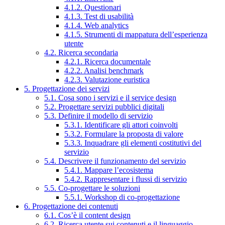
4.1.2. Questionari
4.1.3. Test di usabilità
4.1.4. Web analytics
4.1.5. Strumenti di mappatura dell’esperienza
utente
4.2. Ricerca secondaria
4.2.1. Ricerca documentale
4.2.2. Analisi benchmark
4.2.3. Valutazione euristica
5. Progettazione dei servizi
5.1. Cosa sono i servizi e il service design
5.2. Progettare servizi pubblici digitali
5.3. Definire il modello di servizio
5.3.1. Identificare gli attori coinvolti
5.3.2. Formulare la proposta di valore
5.3.3. Inquadrare gli elementi costitutivi del
servizio
5.4. Descrivere il funzionamento del servizio
5.4.1. Mappare l’ecosistema
5.4.2. Rappresentare i flussi di servizio
5.5. Co-progettare le soluzioni
5.5.1. Workshop di co-progettazione
6. Progettazione dei contenuti
6.1. Cos’è il content design
6.2. Ricerca utente sui contenuti e il linguaggio