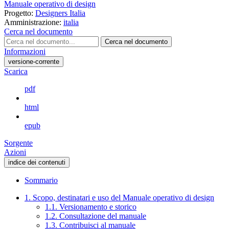
Manuale operativo di design
Progetto:
Designers Italia
Amministrazione:
italia
Cerca nel documento
Cerca nel documento
Informazioni
versione-corrente
Scarica
pdf
html
epub
Sorgente
Azioni
indice dei contenuti
Sommario
1. Scopo, destinatari e uso del Manuale operativo di design
1.1. Versionamento e storico
1.2. Consultazione del manuale
1.3. Contribuisci al manuale