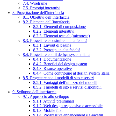
7.4. Wireframe
7.5. Prototipi interattivi
8. Progettazione dell’interfaccia
8.1. Obiettivi dell’interfaccia
8.2. Elementi dell’interfaccia
8.2.1. Elementi di composizione
8.2.2. Elementi interattivi
8.2.3. Elementi testuali (microtesti)
8.3. Progettare e costruire in alta fedeltà
8.3.1. Layout di pagina
8.3.2. Prototipi in alta fedeltà
8.4. Progettare con il design system .italia
8.4.1. Documentazione
8.4.2. Benefici del design system
8.4.3. Risorse operative
8.4.4. Come contribuire al design system .italia
8.5. Progettare con i modelli di sito e servizi
8.5.1. Vantaggi dell’utilizzo dei modelli
8.5.2. I modelli di sito e servizi disponibili
9. Sviluppo dell’interfaccia
9.1. Approccio allo sviluppo
9.1.1. Attività preliminari
9.1.2. Web design responsivo e accessibile
9.1.3. Mobile first
9.1.4. Progressive enhancement e Graceful