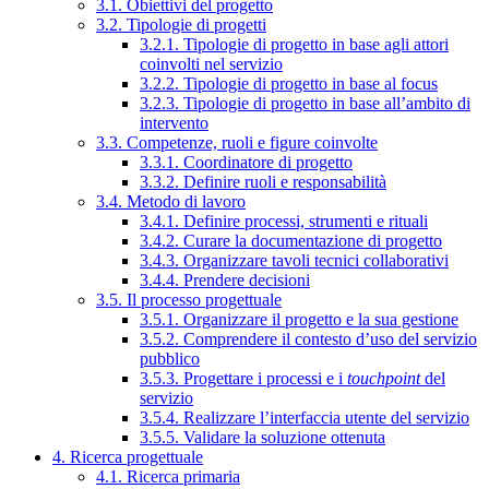
3.1. Obiettivi del progetto
3.2. Tipologie di progetti
3.2.1. Tipologie di progetto in base agli attori
coinvolti nel servizio
3.2.2. Tipologie di progetto in base al focus
3.2.3. Tipologie di progetto in base all’ambito di
intervento
3.3. Competenze, ruoli e figure coinvolte
3.3.1. Coordinatore di progetto
3.3.2. Definire ruoli e responsabilità
3.4. Metodo di lavoro
3.4.1. Definire processi, strumenti e rituali
3.4.2. Curare la documentazione di progetto
3.4.3. Organizzare tavoli tecnici collaborativi
3.4.4. Prendere decisioni
3.5. Il processo progettuale
3.5.1. Organizzare il progetto e la sua gestione
3.5.2. Comprendere il contesto d’uso del servizio
pubblico
3.5.3. Progettare i processi e i
touchpoint
del
servizio
3.5.4. Realizzare l’interfaccia utente del servizio
3.5.5. Validare la soluzione ottenuta
4. Ricerca progettuale
4.1. Ricerca primaria