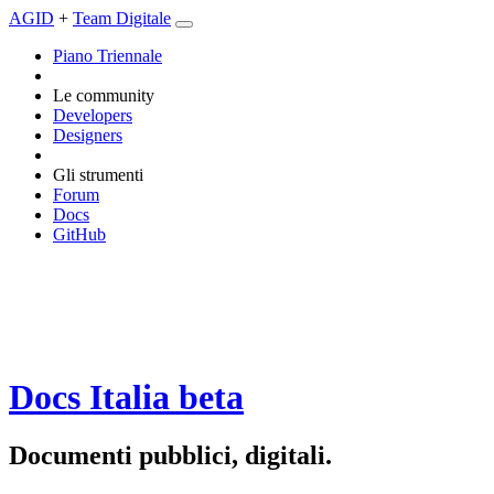
AGID
+
Team Digitale
Piano Triennale
Le community
Developers
Designers
Gli strumenti
Forum
Docs
GitHub
Docs Italia
beta
Documenti pubblici, digitali.