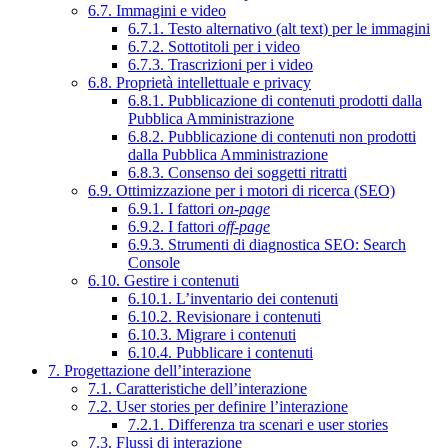
6.7. Immagini e video
6.7.1. Testo alternativo (alt text) per le immagini
6.7.2. Sottotitoli per i video
6.7.3. Trascrizioni per i video
6.8. Proprietà intellettuale e privacy
6.8.1. Pubblicazione di contenuti prodotti dalla
Pubblica Amministrazione
6.8.2. Pubblicazione di contenuti non prodotti
dalla Pubblica Amministrazione
6.8.3. Consenso dei soggetti ritratti
6.9. Ottimizzazione per i motori di ricerca (SEO)
6.9.1. I fattori
on-page
6.9.2. I fattori
off-page
6.9.3. Strumenti di diagnostica SEO: Search
Console
6.10. Gestire i contenuti
6.10.1. L’inventario dei contenuti
6.10.2. Revisionare i contenuti
6.10.3. Migrare i contenuti
6.10.4. Pubblicare i contenuti
7. Progettazione dell’interazione
7.1. Caratteristiche dell’interazione
7.2. User stories per definire l’interazione
7.2.1. Differenza tra scenari e user stories
7.3. Flussi di interazione