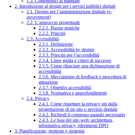
1.3. Contribuisci al manuale
2. Introduzione al design per i servizi pubblici digitali
2.1. Design per l’amministrazione digitale (
e-
government
)
2.2. L’approccio progettuale
2.2.1. Buone pratiche
2.2.2. Principi
2.3. Accessibilità
2.3.1. Definizione
2.3.2. Accessibilità by design
2.3.3. Principi per l’accessibilità
2.3.4. Linee guida e criteri di successo
2.3.5. Come rilasciare una dichiarazione di
accessibilità
2.3.6. Meccanismo di feedback e procedura di
attuazione
2.3.7. Obiettivi accessibilità
2.3.8. Normativa e approfondimenti
2.4. Privacy
2.4.1. Come rispettare la privacy sin dalla
progettazione di un sito o servizio digitale
2.4.2. Richiedi il consenso quando necessario
2.4.3. Le basi del sito web: architettura,
informativa privacy, riferimenti DPO
3. Pianificazione, gestione e strategia