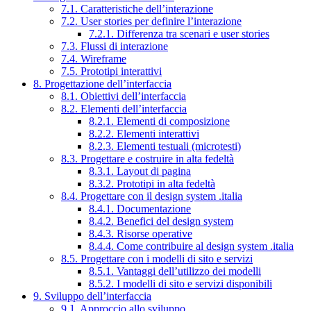
7.1. Caratteristiche dell’interazione
7.2. User stories per definire l’interazione
7.2.1. Differenza tra scenari e user stories
7.3. Flussi di interazione
7.4. Wireframe
7.5. Prototipi interattivi
8. Progettazione dell’interfaccia
8.1. Obiettivi dell’interfaccia
8.2. Elementi dell’interfaccia
8.2.1. Elementi di composizione
8.2.2. Elementi interattivi
8.2.3. Elementi testuali (microtesti)
8.3. Progettare e costruire in alta fedeltà
8.3.1. Layout di pagina
8.3.2. Prototipi in alta fedeltà
8.4. Progettare con il design system .italia
8.4.1. Documentazione
8.4.2. Benefici del design system
8.4.3. Risorse operative
8.4.4. Come contribuire al design system .italia
8.5. Progettare con i modelli di sito e servizi
8.5.1. Vantaggi dell’utilizzo dei modelli
8.5.2. I modelli di sito e servizi disponibili
9. Sviluppo dell’interfaccia
9.1. Approccio allo sviluppo