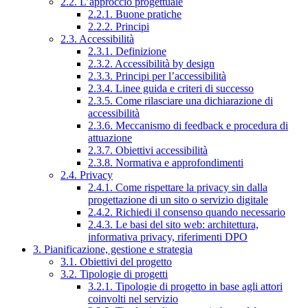
2.2. L’approccio progettuale
2.2.1. Buone pratiche
2.2.2. Principi
2.3. Accessibilità
2.3.1. Definizione
2.3.2. Accessibilità by design
2.3.3. Principi per l’accessibilità
2.3.4. Linee guida e criteri di successo
2.3.5. Come rilasciare una dichiarazione di
accessibilità
2.3.6. Meccanismo di feedback e procedura di
attuazione
2.3.7. Obiettivi accessibilità
2.3.8. Normativa e approfondimenti
2.4. Privacy
2.4.1. Come rispettare la privacy sin dalla
progettazione di un sito o servizio digitale
2.4.2. Richiedi il consenso quando necessario
2.4.3. Le basi del sito web: architettura,
informativa privacy, riferimenti DPO
3. Pianificazione, gestione e strategia
3.1. Obiettivi del progetto
3.2. Tipologie di progetti
3.2.1. Tipologie di progetto in base agli attori
coinvolti nel servizio