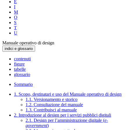
E
I
M
O
S
T
U
Manuale operativo di design
indici e glossario
contenuti
figure
tabelle
glossario
Sommario
1. Scopo, destinatari e uso del Manuale operativo di design
1.1. Versionamento e storico
1.2. Consultazione del manuale
1.3. Contribuisci al manuale
2. Introduzione al design per i servizi pubblici digitali
2.1. Design per l’amministrazione digitale (
e-
government
)