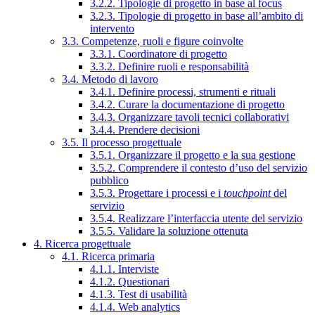
3.2.2. Tipologie di progetto in base al focus
3.2.3. Tipologie di progetto in base all’ambito di
intervento
3.3. Competenze, ruoli e figure coinvolte
3.3.1. Coordinatore di progetto
3.3.2. Definire ruoli e responsabilità
3.4. Metodo di lavoro
3.4.1. Definire processi, strumenti e rituali
3.4.2. Curare la documentazione di progetto
3.4.3. Organizzare tavoli tecnici collaborativi
3.4.4. Prendere decisioni
3.5. Il processo progettuale
3.5.1. Organizzare il progetto e la sua gestione
3.5.2. Comprendere il contesto d’uso del servizio
pubblico
3.5.3. Progettare i processi e i
touchpoint
del
servizio
3.5.4. Realizzare l’interfaccia utente del servizio
3.5.5. Validare la soluzione ottenuta
4. Ricerca progettuale
4.1. Ricerca primaria
4.1.1. Interviste
4.1.2. Questionari
4.1.3. Test di usabilità
4.1.4. Web analytics