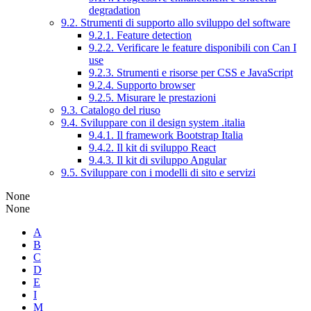
degradation
9.2. Strumenti di supporto allo sviluppo del software
9.2.1. Feature detection
9.2.2. Verificare le feature disponibili con Can I
use
9.2.3. Strumenti e risorse per CSS e JavaScript
9.2.4. Supporto browser
9.2.5. Misurare le prestazioni
9.3. Catalogo del riuso
9.4. Sviluppare con il design system .italia
9.4.1. Il framework Bootstrap Italia
9.4.2. Il kit di sviluppo React
9.4.3. Il kit di sviluppo Angular
9.5. Sviluppare con i modelli di sito e servizi
None
None
A
B
C
D
E
I
M