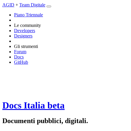
AGID
+
Team Digitale
Piano Triennale
Le community
Developers
Designers
Gli strumenti
Forum
Docs
GitHub
Docs Italia
beta
Documenti pubblici, digitali.