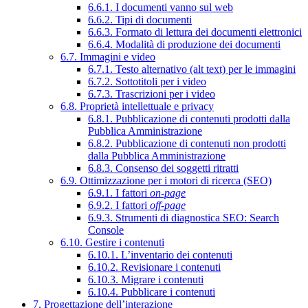
6.6.1. I documenti vanno sul web
6.6.2. Tipi di documenti
6.6.3. Formato di lettura dei documenti elettronici
6.6.4. Modalità di produzione dei documenti
6.7. Immagini e video
6.7.1. Testo alternativo (alt text) per le immagini
6.7.2. Sottotitoli per i video
6.7.3. Trascrizioni per i video
6.8. Proprietà intellettuale e privacy
6.8.1. Pubblicazione di contenuti prodotti dalla
Pubblica Amministrazione
6.8.2. Pubblicazione di contenuti non prodotti
dalla Pubblica Amministrazione
6.8.3. Consenso dei soggetti ritratti
6.9. Ottimizzazione per i motori di ricerca (SEO)
6.9.1. I fattori
on-page
6.9.2. I fattori
off-page
6.9.3. Strumenti di diagnostica SEO: Search
Console
6.10. Gestire i contenuti
6.10.1. L’inventario dei contenuti
6.10.2. Revisionare i contenuti
6.10.3. Migrare i contenuti
6.10.4. Pubblicare i contenuti
7. Progettazione dell’interazione