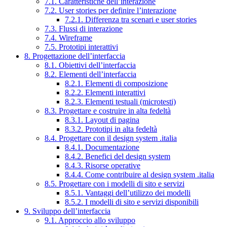
7.1. Caratteristiche dell’interazione
7.2. User stories per definire l’interazione
7.2.1. Differenza tra scenari e user stories
7.3. Flussi di interazione
7.4. Wireframe
7.5. Prototipi interattivi
8. Progettazione dell’interfaccia
8.1. Obiettivi dell’interfaccia
8.2. Elementi dell’interfaccia
8.2.1. Elementi di composizione
8.2.2. Elementi interattivi
8.2.3. Elementi testuali (microtesti)
8.3. Progettare e costruire in alta fedeltà
8.3.1. Layout di pagina
8.3.2. Prototipi in alta fedeltà
8.4. Progettare con il design system .italia
8.4.1. Documentazione
8.4.2. Benefici del design system
8.4.3. Risorse operative
8.4.4. Come contribuire al design system .italia
8.5. Progettare con i modelli di sito e servizi
8.5.1. Vantaggi dell’utilizzo dei modelli
8.5.2. I modelli di sito e servizi disponibili
9. Sviluppo dell’interfaccia
9.1. Approccio allo sviluppo