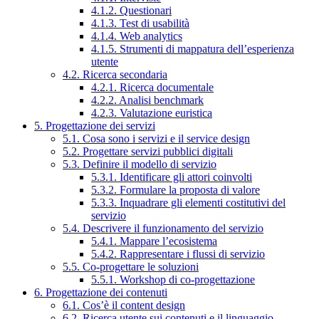
4.1.2. Questionari
4.1.3. Test di usabilità
4.1.4. Web analytics
4.1.5. Strumenti di mappatura dell’esperienza
utente
4.2. Ricerca secondaria
4.2.1. Ricerca documentale
4.2.2. Analisi benchmark
4.2.3. Valutazione euristica
5. Progettazione dei servizi
5.1. Cosa sono i servizi e il service design
5.2. Progettare servizi pubblici digitali
5.3. Definire il modello di servizio
5.3.1. Identificare gli attori coinvolti
5.3.2. Formulare la proposta di valore
5.3.3. Inquadrare gli elementi costitutivi del
servizio
5.4. Descrivere il funzionamento del servizio
5.4.1. Mappare l’ecosistema
5.4.2. Rappresentare i flussi di servizio
5.5. Co-progettare le soluzioni
5.5.1. Workshop di co-progettazione
6. Progettazione dei contenuti
6.1. Cos’è il content design
6.2. Ricerca utente sui contenuti e il linguaggio