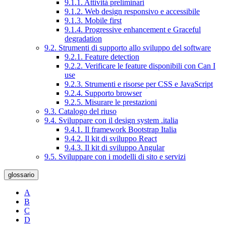
9.1.1. Attività preliminari
9.1.2. Web design responsivo e accessibile
9.1.3. Mobile first
9.1.4. Progressive enhancement e Graceful
degradation
9.2. Strumenti di supporto allo sviluppo del software
9.2.1. Feature detection
9.2.2. Verificare le feature disponibili con Can I
use
9.2.3. Strumenti e risorse per CSS e JavaScript
9.2.4. Supporto browser
9.2.5. Misurare le prestazioni
9.3. Catalogo del riuso
9.4. Sviluppare con il design system .italia
9.4.1. Il framework Bootstrap Italia
9.4.2. Il kit di sviluppo React
9.4.3. Il kit di sviluppo Angular
9.5. Sviluppare con i modelli di sito e servizi
glossario
A
B
C
D