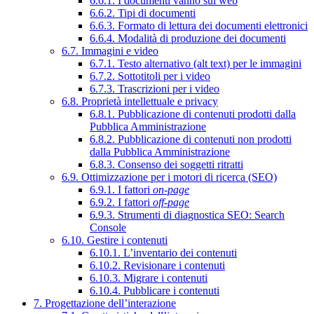
6.6.1. I documenti vanno sul web
6.6.2. Tipi di documenti
6.6.3. Formato di lettura dei documenti elettronici
6.6.4. Modalità di produzione dei documenti
6.7. Immagini e video
6.7.1. Testo alternativo (alt text) per le immagini
6.7.2. Sottotitoli per i video
6.7.3. Trascrizioni per i video
6.8. Proprietà intellettuale e privacy
6.8.1. Pubblicazione di contenuti prodotti dalla
Pubblica Amministrazione
6.8.2. Pubblicazione di contenuti non prodotti
dalla Pubblica Amministrazione
6.8.3. Consenso dei soggetti ritratti
6.9. Ottimizzazione per i motori di ricerca (SEO)
6.9.1. I fattori
on-page
6.9.2. I fattori
off-page
6.9.3. Strumenti di diagnostica SEO: Search
Console
6.10. Gestire i contenuti
6.10.1. L’inventario dei contenuti
6.10.2. Revisionare i contenuti
6.10.3. Migrare i contenuti
6.10.4. Pubblicare i contenuti
7. Progettazione dell’interazione