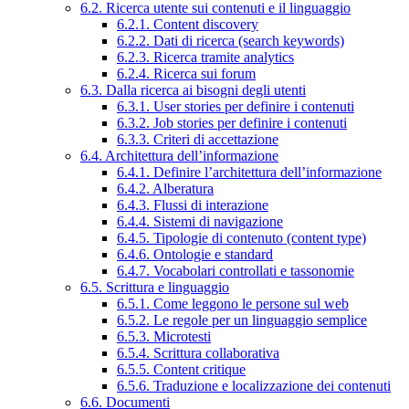
6.2. Ricerca utente sui contenuti e il linguaggio
6.2.1. Content discovery
6.2.2. Dati di ricerca (search keywords)
6.2.3. Ricerca tramite analytics
6.2.4. Ricerca sui forum
6.3. Dalla ricerca ai bisogni degli utenti
6.3.1. User stories per definire i contenuti
6.3.2. Job stories per definire i contenuti
6.3.3. Criteri di accettazione
6.4. Architettura dell’informazione
6.4.1. Definire l’architettura dell’informazione
6.4.2. Alberatura
6.4.3. Flussi di interazione
6.4.4. Sistemi di navigazione
6.4.5. Tipologie di contenuto (content type)
6.4.6. Ontologie e standard
6.4.7. Vocabolari controllati e tassonomie
6.5. Scrittura e linguaggio
6.5.1. Come leggono le persone sul web
6.5.2. Le regole per un linguaggio semplice
6.5.3. Microtesti
6.5.4. Scrittura collaborativa
6.5.5. Content critique
6.5.6. Traduzione e localizzazione dei contenuti
6.6. Documenti