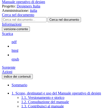
Manuale operativo di design
Progetto:
Designers Italia
Amministrazione:
italia
Cerca nel documento
Cerca nel documento
Informazioni
versione-corrente
Scarica
pdf
html
epub
Sorgente
Azioni
indice dei contenuti
Sommario
1. Scopo, destinatari e uso del Manuale operativo di design
1.1. Versionamento e storico
1.2. Consultazione del manuale
1.3. Contribuisci al manuale