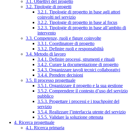
3.1. Obiettivi del progetto
3.2. Tipologie di progetti
3.2.1. Tipologie di progetto in base agli attori
coinvolti nel servizio
3.2.2. Tipologie di progetto in base al focus
3.2.3. Tipologie di progetto in base all’ambito di
intervento
3.3. Competenze, ruoli e figure coinvolte
3.3.1. Coordinatore di progetto
3.3.2. Definire ruoli e responsabilità
3.4. Metodo di lavoro
3.4.1. Definire processi, strumenti e rituali
3.4.2. Curare la documentazione di progetto
3.4.3. Organizzare tavoli tecnici collaborativi
3.4.4. Prendere decisioni
3.5. Il processo progettuale
3.5.1. Organizzare il progetto e la sua gestione
3.5.2. Comprendere il contesto d’uso del servizio
pubblico
3.5.3. Progettare i processi e i
touchpoint
del
servizio
3.5.4. Realizzare l’interfaccia utente del servizio
3.5.5. Validare la soluzione ottenuta
4. Ricerca progettuale
4.1. Ricerca primaria