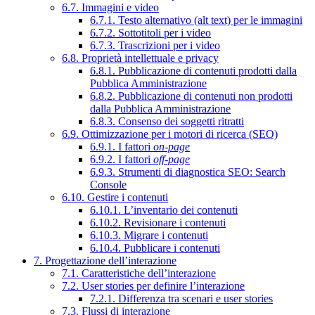
6.7. Immagini e video
6.7.1. Testo alternativo (alt text) per le immagini
6.7.2. Sottotitoli per i video
6.7.3. Trascrizioni per i video
6.8. Proprietà intellettuale e privacy
6.8.1. Pubblicazione di contenuti prodotti dalla
Pubblica Amministrazione
6.8.2. Pubblicazione di contenuti non prodotti
dalla Pubblica Amministrazione
6.8.3. Consenso dei soggetti ritratti
6.9. Ottimizzazione per i motori di ricerca (SEO)
6.9.1. I fattori
on-page
6.9.2. I fattori
off-page
6.9.3. Strumenti di diagnostica SEO: Search
Console
6.10. Gestire i contenuti
6.10.1. L’inventario dei contenuti
6.10.2. Revisionare i contenuti
6.10.3. Migrare i contenuti
6.10.4. Pubblicare i contenuti
7. Progettazione dell’interazione
7.1. Caratteristiche dell’interazione
7.2. User stories per definire l’interazione
7.2.1. Differenza tra scenari e user stories
7.3. Flussi di interazione