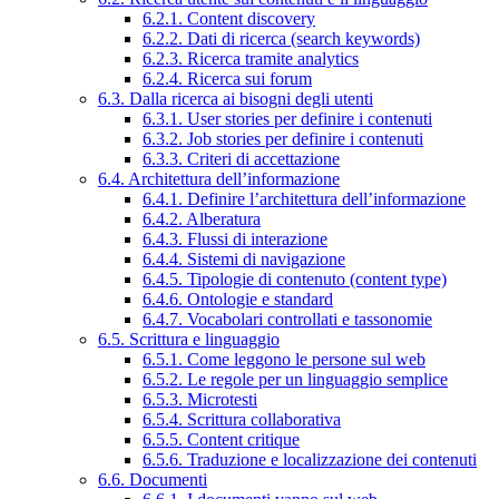
6.2.1. Content discovery
6.2.2. Dati di ricerca (search keywords)
6.2.3. Ricerca tramite analytics
6.2.4. Ricerca sui forum
6.3. Dalla ricerca ai bisogni degli utenti
6.3.1. User stories per definire i contenuti
6.3.2. Job stories per definire i contenuti
6.3.3. Criteri di accettazione
6.4. Architettura dell’informazione
6.4.1. Definire l’architettura dell’informazione
6.4.2. Alberatura
6.4.3. Flussi di interazione
6.4.4. Sistemi di navigazione
6.4.5. Tipologie di contenuto (content type)
6.4.6. Ontologie e standard
6.4.7. Vocabolari controllati e tassonomie
6.5. Scrittura e linguaggio
6.5.1. Come leggono le persone sul web
6.5.2. Le regole per un linguaggio semplice
6.5.3. Microtesti
6.5.4. Scrittura collaborativa
6.5.5. Content critique
6.5.6. Traduzione e localizzazione dei contenuti
6.6. Documenti