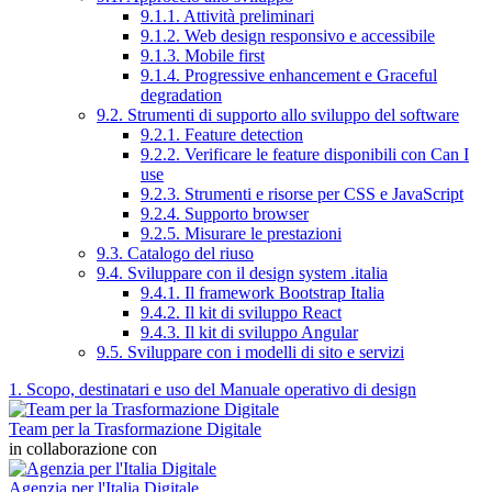
9.1.1. Attività preliminari
9.1.2. Web design responsivo e accessibile
9.1.3. Mobile first
9.1.4. Progressive enhancement e Graceful
degradation
9.2. Strumenti di supporto allo sviluppo del software
9.2.1. Feature detection
9.2.2. Verificare le feature disponibili con Can I
use
9.2.3. Strumenti e risorse per CSS e JavaScript
9.2.4. Supporto browser
9.2.5. Misurare le prestazioni
9.3. Catalogo del riuso
9.4. Sviluppare con il design system .italia
9.4.1. Il framework Bootstrap Italia
9.4.2. Il kit di sviluppo React
9.4.3. Il kit di sviluppo Angular
9.5. Sviluppare con i modelli di sito e servizi
1. Scopo, destinatari e uso del Manuale operativo di design
Team per la Trasformazione Digitale
in collaborazione con
Agenzia per l'Italia Digitale