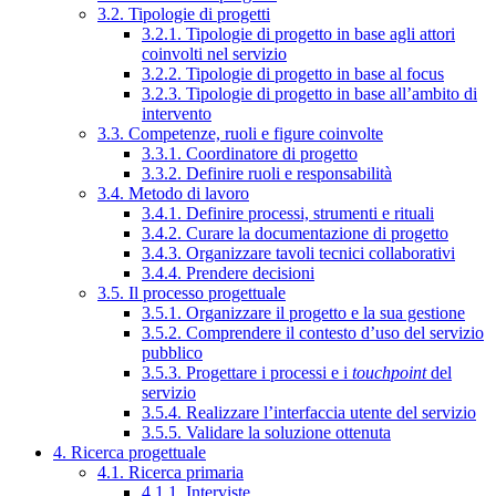
3.2. Tipologie di progetti
3.2.1. Tipologie di progetto in base agli attori
coinvolti nel servizio
3.2.2. Tipologie di progetto in base al focus
3.2.3. Tipologie di progetto in base all’ambito di
intervento
3.3. Competenze, ruoli e figure coinvolte
3.3.1. Coordinatore di progetto
3.3.2. Definire ruoli e responsabilità
3.4. Metodo di lavoro
3.4.1. Definire processi, strumenti e rituali
3.4.2. Curare la documentazione di progetto
3.4.3. Organizzare tavoli tecnici collaborativi
3.4.4. Prendere decisioni
3.5. Il processo progettuale
3.5.1. Organizzare il progetto e la sua gestione
3.5.2. Comprendere il contesto d’uso del servizio
pubblico
3.5.3. Progettare i processi e i
touchpoint
del
servizio
3.5.4. Realizzare l’interfaccia utente del servizio
3.5.5. Validare la soluzione ottenuta
4. Ricerca progettuale
4.1. Ricerca primaria
4.1.1. Interviste