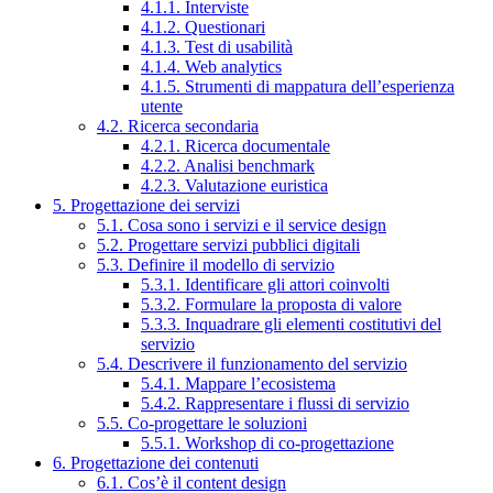
4.1.1. Interviste
4.1.2. Questionari
4.1.3. Test di usabilità
4.1.4. Web analytics
4.1.5. Strumenti di mappatura dell’esperienza
utente
4.2. Ricerca secondaria
4.2.1. Ricerca documentale
4.2.2. Analisi benchmark
4.2.3. Valutazione euristica
5. Progettazione dei servizi
5.1. Cosa sono i servizi e il service design
5.2. Progettare servizi pubblici digitali
5.3. Definire il modello di servizio
5.3.1. Identificare gli attori coinvolti
5.3.2. Formulare la proposta di valore
5.3.3. Inquadrare gli elementi costitutivi del
servizio
5.4. Descrivere il funzionamento del servizio
5.4.1. Mappare l’ecosistema
5.4.2. Rappresentare i flussi di servizio
5.5. Co-progettare le soluzioni
5.5.1. Workshop di co-progettazione
6. Progettazione dei contenuti
6.1. Cos’è il content design