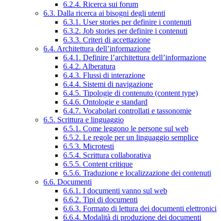
6.2.4. Ricerca sui forum
6.3. Dalla ricerca ai bisogni degli utenti
6.3.1. User stories per definire i contenuti
6.3.2. Job stories per definire i contenuti
6.3.3. Criteri di accettazione
6.4. Architettura dell’informazione
6.4.1. Definire l’architettura dell’informazione
6.4.2. Alberatura
6.4.3. Flussi di interazione
6.4.4. Sistemi di navigazione
6.4.5. Tipologie di contenuto (content type)
6.4.6. Ontologie e standard
6.4.7. Vocabolari controllati e tassonomie
6.5. Scrittura e linguaggio
6.5.1. Come leggono le persone sul web
6.5.2. Le regole per un linguaggio semplice
6.5.3. Microtesti
6.5.4. Scrittura collaborativa
6.5.5. Content critique
6.5.6. Traduzione e localizzazione dei contenuti
6.6. Documenti
6.6.1. I documenti vanno sul web
6.6.2. Tipi di documenti
6.6.3. Formato di lettura dei documenti elettronici
6.6.4. Modalità di produzione dei documenti