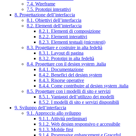
7.4. Wireframe
7.5. Prototipi interattivi
8. Progettazione dell’interfaccia
8.1. Obiettivi dell’interfaccia
8.2. Elementi dell’interfaccia
8.2.1. Elementi di composizione
8.2.2. Elementi interattivi
8.2.3. Elementi testuali (microtesti)
8.3. Progettare e costruire in alta fedeltà
8.3.1. Layout di pagina
8.3.2. Prototipi in alta fedeltà
8.4. Progettare con il design system .italia
8.4.1. Documentazione
8.4.2. Benefici del design system
8.4.3. Risorse operative
8.4.4. Come contribuire al design system .italia
8.5. Progettare con i modelli di sito e servizi
8.5.1. Vantaggi dell’utilizzo dei modelli
8.5.2. I modelli di sito e servizi disponibili
9. Sviluppo dell’interfaccia
9.1. Approccio allo sviluppo
9.1.1. Attività preliminari
9.1.2. Web design responsivo e accessibile
9.1.3. Mobile first
9.1.4. Progressive enhancement e Graceful