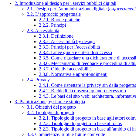
2. Introduzione al design per i servizi pubblici digitali
2.1. Design per l’amministrazione digitale (
e-government
2.2. L’approccio progettuale
2.2.1. Buone pratiche
2.2.2. Principi
2.3. Accessibilità
2.3.1. Definizione
2.3.2. Accessibilità by design
2.3.3. Principi per l’accessibilità
2.3.4. Linee guida e criteri di successo
2.3.5. Come rilasciare una dichiarazione di accessib
2.3.6. Meccanismo di feedback e procedura di attu
2.3.7. Obiettivi accessibilità
2.3.8. Normativa e approfondimenti
2.4. Privacy
2.4.1. Come rispettare la privacy sin dalla progettaz
2.4.2. Richiedi il consenso quando necessario
2.4.3. Le basi del sito web: architettura, informati
3. Pianificazione, gestione e strategia
3.1. Obiettivi del progetto
3.2. Tipologie di progetti
3.2.1. Tipologie di progetto in base agli attori coinv
3.2.2. Tipologie di progetto in base al focus
3.2.3. Tipologie di progetto in base all’ambito di i
3.3. Competenze, ruoli e figure coinvolte