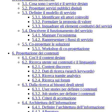
5.1. Cosa sono i servizi e il service design
5.2. Progettare servizi pubblici digitali
5.3. Definire il modello di servizio
5.3.1. Identificare gli attori coinvolti
5.3.2. Formulare la proposta di valore
5.3.3. Inquadrare gli elementi costitutivi del serviz
5.4. Descrivere il funzionamento del servizio
5.4.1. Mappare l’ecosistema
5.4.2. Rappresentare i flussi di servizio
5.5. Co-progettare le soluzioni
5.5.1. Workshop di co-progettazione
6. Progettazione dei contenuti
6.1. Cos’è il content design
6.2. Ricerca utente sui contenuti e il linguaggio
6.2.1. Content discovery
6.2.2. Dati di ricerca (search keywords)
6.2.3. Ricerca tramite analytics
6.2.4. Ricerca sui forum
6.3. Dalla ricerca ai bisogni degli utenti
6.3.1. User stories per definire i contenuti
6.3.2. Job stories per definire i contenuti
6.3.3. Criteri di accettazione
6.4. Architettura dell’informazione
6.4.1. Definire l’architettura dell’informazione
6.4.2. Alberatura