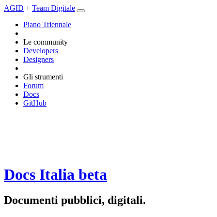
AGID
+
Team Digitale
Piano Triennale
Le community
Developers
Designers
Gli strumenti
Forum
Docs
GitHub
Docs Italia
beta
Documenti pubblici, digitali.