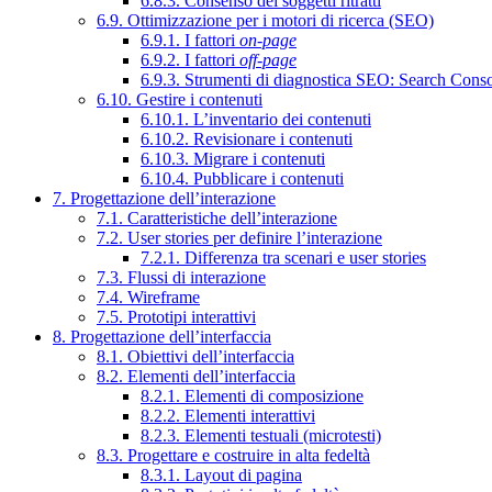
6.8.3. Consenso dei soggetti ritratti
6.9. Ottimizzazione per i motori di ricerca (SEO)
6.9.1. I fattori
on-page
6.9.2. I fattori
off-page
6.9.3. Strumenti di diagnostica SEO: Search Cons
6.10. Gestire i contenuti
6.10.1. L’inventario dei contenuti
6.10.2. Revisionare i contenuti
6.10.3. Migrare i contenuti
6.10.4. Pubblicare i contenuti
7. Progettazione dell’interazione
7.1. Caratteristiche dell’interazione
7.2. User stories per definire l’interazione
7.2.1. Differenza tra scenari e user stories
7.3. Flussi di interazione
7.4. Wireframe
7.5. Prototipi interattivi
8. Progettazione dell’interfaccia
8.1. Obiettivi dell’interfaccia
8.2. Elementi dell’interfaccia
8.2.1. Elementi di composizione
8.2.2. Elementi interattivi
8.2.3. Elementi testuali (microtesti)
8.3. Progettare e costruire in alta fedeltà
8.3.1. Layout di pagina