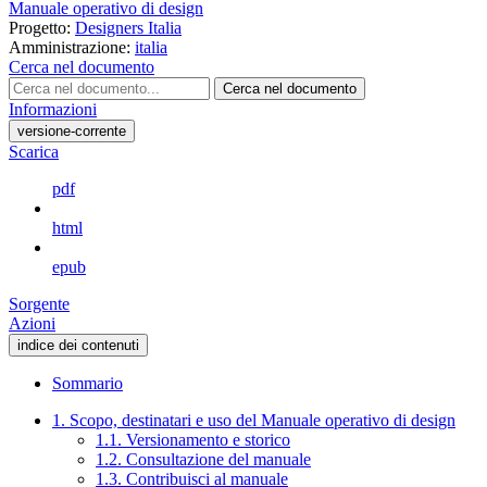
Manuale operativo di design
Progetto:
Designers Italia
Amministrazione:
italia
Cerca nel documento
Cerca nel documento
Informazioni
versione-corrente
Scarica
pdf
html
epub
Sorgente
Azioni
indice dei contenuti
Sommario
1. Scopo, destinatari e uso del Manuale operativo di design
1.1. Versionamento e storico
1.2. Consultazione del manuale
1.3. Contribuisci al manuale