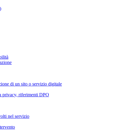
)
ilità
azione
ione di un sito o servizio digitale
va privacy, riferimenti DPO
olti nel servizio
ntervento