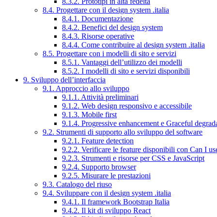
8.3.2. Prototipi in alta fedeltà
8.4. Progettare con il design system .italia
8.4.1. Documentazione
8.4.2. Benefici del design system
8.4.3. Risorse operative
8.4.4. Come contribuire al design system .italia
8.5. Progettare con i modelli di sito e servizi
8.5.1. Vantaggi dell’utilizzo dei modelli
8.5.2. I modelli di sito e servizi disponibili
9. Sviluppo dell’interfaccia
9.1. Approccio allo sviluppo
9.1.1. Attività preliminari
9.1.2. Web design responsivo e accessibile
9.1.3. Mobile first
9.1.4. Progressive enhancement e Graceful degrad
9.2. Strumenti di supporto allo sviluppo del software
9.2.1. Feature detection
9.2.2. Verificare le feature disponibili con Can I us
9.2.3. Strumenti e risorse per CSS e JavaScript
9.2.4. Supporto browser
9.2.5. Misurare le prestazioni
9.3. Catalogo del riuso
9.4. Sviluppare con il design system .italia
9.4.1. Il framework Bootstrap Italia
9.4.2. Il kit di sviluppo React