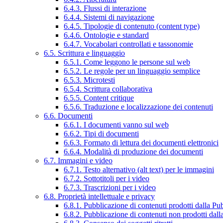
6.4.3. Flussi di interazione
6.4.4. Sistemi di navigazione
6.4.5. Tipologie di contenuto (content type)
6.4.6. Ontologie e standard
6.4.7. Vocabolari controllati e tassonomie
6.5. Scrittura e linguaggio
6.5.1. Come leggono le persone sul web
6.5.2. Le regole per un linguaggio semplice
6.5.3. Microtesti
6.5.4. Scrittura collaborativa
6.5.5. Content critique
6.5.6. Traduzione e localizzazione dei contenuti
6.6. Documenti
6.6.1. I documenti vanno sul web
6.6.2. Tipi di documenti
6.6.3. Formato di lettura dei documenti elettronici
6.6.4. Modalità di produzione dei documenti
6.7. Immagini e video
6.7.1. Testo alternativo (alt text) per le immagini
6.7.2. Sottotitoli per i video
6.7.3. Trascrizioni per i video
6.8. Proprietà intellettuale e privacy
6.8.1. Pubblicazione di contenuti prodotti dalla P
6.8.2. Pubblicazione di contenuti non prodotti dal