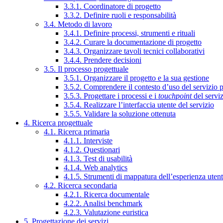
3.3.1. Coordinatore di progetto
3.3.2. Definire ruoli e responsabilità
3.4. Metodo di lavoro
3.4.1. Definire processi, strumenti e rituali
3.4.2. Curare la documentazione di progetto
3.4.3. Organizzare tavoli tecnici collaborativi
3.4.4. Prendere decisioni
3.5. Il processo progettuale
3.5.1. Organizzare il progetto e la sua gestione
3.5.2. Comprendere il contesto d’uso del servizio 
3.5.3. Progettare i processi e i
touchpoint
del servi
3.5.4. Realizzare l’interfaccia utente del servizio
3.5.5. Validare la soluzione ottenuta
4. Ricerca progettuale
4.1. Ricerca primaria
4.1.1. Interviste
4.1.2. Questionari
4.1.3. Test di usabilità
4.1.4. Web analytics
4.1.5. Strumenti di mappatura dell’esperienza uten
4.2. Ricerca secondaria
4.2.1. Ricerca documentale
4.2.2. Analisi benchmark
4.2.3. Valutazione euristica
5. Progettazione dei servizi