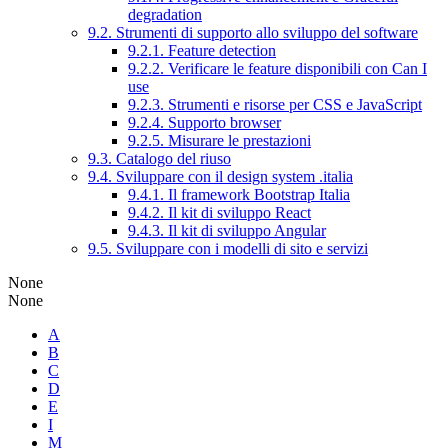
degradation
9.2. Strumenti di supporto allo sviluppo del software
9.2.1. Feature detection
9.2.2. Verificare le feature disponibili con Can I
use
9.2.3. Strumenti e risorse per CSS e JavaScript
9.2.4. Supporto browser
9.2.5. Misurare le prestazioni
9.3. Catalogo del riuso
9.4. Sviluppare con il design system .italia
9.4.1. Il framework Bootstrap Italia
9.4.2. Il kit di sviluppo React
9.4.3. Il kit di sviluppo Angular
9.5. Sviluppare con i modelli di sito e servizi
None
None
A
B
C
D
E
I
M