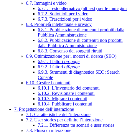
6.7. Immagini e video
6.7.1. Testo alternativo (alt text) per le immagini
6.7.2. Sottotitoli per i video
6.7.3. Trascrizioni per i video
6.8. Proprietà intellettuale e privacy
6.8.1. Pubblicazione di contenuti prodotti dalla
Pubblica Amministrazione
6.8.2. Pubblicazione di contenuti non prodotti
dalla Pubblica Amministrazione
6.8.3. Consenso dei soggetti ritratti
6.9. Ottimizzazione per i motori di ricerca (SEO)
6.9.1. I fattori
on-page
6.9.2. I fattori
off-page
6.9.3. Strumenti di diagnostica SEO: Search
Console
6.10. Gestire i contenuti
6.10.1. L’inventario dei contenuti
6.10.2. Revisionare i contenuti
6.10.3. Migrare i contenuti
6.10.4. Pubblicare i contenuti
7. Progettazione dell’interazione
7.1. Caratteristiche dell’interazione
7.2. User stories per definire l’interazione
7.2.1. Differenza tra scenari e user stories
7.3. Flussi di interazione