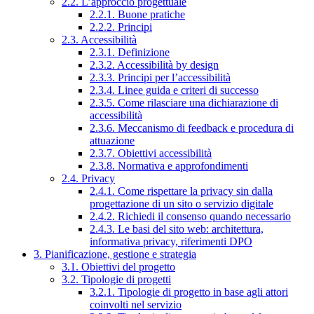
2.2. L’approccio progettuale
2.2.1. Buone pratiche
2.2.2. Principi
2.3. Accessibilità
2.3.1. Definizione
2.3.2. Accessibilità by design
2.3.3. Principi per l’accessibilità
2.3.4. Linee guida e criteri di successo
2.3.5. Come rilasciare una dichiarazione di
accessibilità
2.3.6. Meccanismo di feedback e procedura di
attuazione
2.3.7. Obiettivi accessibilità
2.3.8. Normativa e approfondimenti
2.4. Privacy
2.4.1. Come rispettare la privacy sin dalla
progettazione di un sito o servizio digitale
2.4.2. Richiedi il consenso quando necessario
2.4.3. Le basi del sito web: architettura,
informativa privacy, riferimenti DPO
3. Pianificazione, gestione e strategia
3.1. Obiettivi del progetto
3.2. Tipologie di progetti
3.2.1. Tipologie di progetto in base agli attori
coinvolti nel servizio