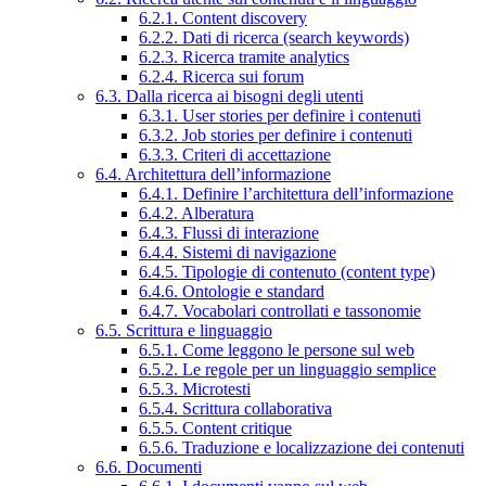
6.2.1. Content discovery
6.2.2. Dati di ricerca (search keywords)
6.2.3. Ricerca tramite analytics
6.2.4. Ricerca sui forum
6.3. Dalla ricerca ai bisogni degli utenti
6.3.1. User stories per definire i contenuti
6.3.2. Job stories per definire i contenuti
6.3.3. Criteri di accettazione
6.4. Architettura dell’informazione
6.4.1. Definire l’architettura dell’informazione
6.4.2. Alberatura
6.4.3. Flussi di interazione
6.4.4. Sistemi di navigazione
6.4.5. Tipologie di contenuto (content type)
6.4.6. Ontologie e standard
6.4.7. Vocabolari controllati e tassonomie
6.5. Scrittura e linguaggio
6.5.1. Come leggono le persone sul web
6.5.2. Le regole per un linguaggio semplice
6.5.3. Microtesti
6.5.4. Scrittura collaborativa
6.5.5. Content critique
6.5.6. Traduzione e localizzazione dei contenuti
6.6. Documenti