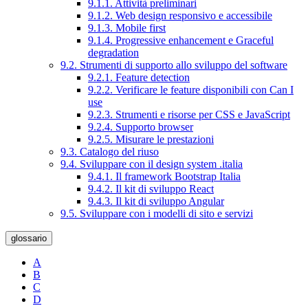
9.1.1. Attività preliminari
9.1.2. Web design responsivo e accessibile
9.1.3. Mobile first
9.1.4. Progressive enhancement e Graceful
degradation
9.2. Strumenti di supporto allo sviluppo del software
9.2.1. Feature detection
9.2.2. Verificare le feature disponibili con Can I
use
9.2.3. Strumenti e risorse per CSS e JavaScript
9.2.4. Supporto browser
9.2.5. Misurare le prestazioni
9.3. Catalogo del riuso
9.4. Sviluppare con il design system .italia
9.4.1. Il framework Bootstrap Italia
9.4.2. Il kit di sviluppo React
9.4.3. Il kit di sviluppo Angular
9.5. Sviluppare con i modelli di sito e servizi
glossario
A
B
C
D