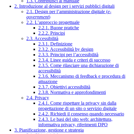
1.3. Contribuisci al manuale
2. Introduzione al design per i servizi pubblici digitali
2.1. Design per l’amministrazione digitale (
e-
government
)
2.2. L’approccio progettuale
2.2.1. Buone pratiche
2.2.2. Principi
2.3. Accessibilità
2.3.1. Definizione
2.3.2. Accessibilità by design
2.3.3. Principi per l’accessibilità
2.3.4. Linee guida e criteri di successo
2.3.5. Come rilasciare una dichiarazione di
accessibilità
2.3.6. Meccanismo di feedback e procedura di
attuazione
2.3.7. Obiettivi accessibilità
2.3.8. Normativa e approfondimenti
2.4. Privacy
2.4.1. Come rispettare la privacy sin dalla
progettazione di un sito o servizio digitale
2.4.2. Richiedi il consenso quando necessario
2.4.3. Le basi del sito web: architettura,
informativa privacy, riferimenti DPO
3. Pianificazione, gestione e strategia