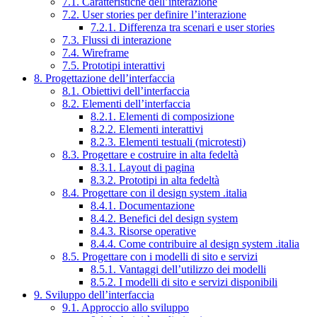
7.1. Caratteristiche dell’interazione
7.2. User stories per definire l’interazione
7.2.1. Differenza tra scenari e user stories
7.3. Flussi di interazione
7.4. Wireframe
7.5. Prototipi interattivi
8. Progettazione dell’interfaccia
8.1. Obiettivi dell’interfaccia
8.2. Elementi dell’interfaccia
8.2.1. Elementi di composizione
8.2.2. Elementi interattivi
8.2.3. Elementi testuali (microtesti)
8.3. Progettare e costruire in alta fedeltà
8.3.1. Layout di pagina
8.3.2. Prototipi in alta fedeltà
8.4. Progettare con il design system .italia
8.4.1. Documentazione
8.4.2. Benefici del design system
8.4.3. Risorse operative
8.4.4. Come contribuire al design system .italia
8.5. Progettare con i modelli di sito e servizi
8.5.1. Vantaggi dell’utilizzo dei modelli
8.5.2. I modelli di sito e servizi disponibili
9. Sviluppo dell’interfaccia
9.1. Approccio allo sviluppo