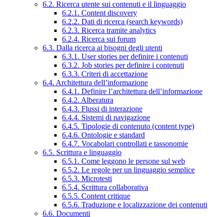
6.2. Ricerca utente sui contenuti e il linguaggio
6.2.1. Content discovery
6.2.2. Dati di ricerca (search keywords)
6.2.3. Ricerca tramite analytics
6.2.4. Ricerca sui forum
6.3. Dalla ricerca ai bisogni degli utenti
6.3.1. User stories per definire i contenuti
6.3.2. Job stories per definire i contenuti
6.3.3. Criteri di accettazione
6.4. Architettura dell’informazione
6.4.1. Definire l’architettura dell’informazione
6.4.2. Alberatura
6.4.3. Flussi di interazione
6.4.4. Sistemi di navigazione
6.4.5. Tipologie di contenuto (content type)
6.4.6. Ontologie e standard
6.4.7. Vocabolari controllati e tassonomie
6.5. Scrittura e linguaggio
6.5.1. Come leggono le persone sul web
6.5.2. Le regole per un linguaggio semplice
6.5.3. Microtesti
6.5.4. Scrittura collaborativa
6.5.5. Content critique
6.5.6. Traduzione e localizzazione dei contenuti
6.6. Documenti