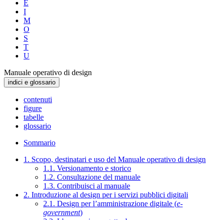
E
I
M
O
S
T
U
Manuale operativo di design
indici e glossario
contenuti
figure
tabelle
glossario
Sommario
1. Scopo, destinatari e uso del Manuale operativo di design
1.1. Versionamento e storico
1.2. Consultazione del manuale
1.3. Contribuisci al manuale
2. Introduzione al design per i servizi pubblici digitali
2.1. Design per l’amministrazione digitale (
e-
government
)