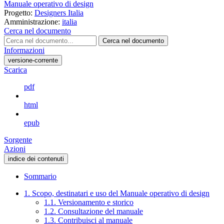
Manuale operativo di design
Progetto:
Designers Italia
Amministrazione:
italia
Cerca nel documento
Cerca nel documento
Informazioni
versione-corrente
Scarica
pdf
html
epub
Sorgente
Azioni
indice dei contenuti
Sommario
1. Scopo, destinatari e uso del Manuale operativo di design
1.1. Versionamento e storico
1.2. Consultazione del manuale
1.3. Contribuisci al manuale