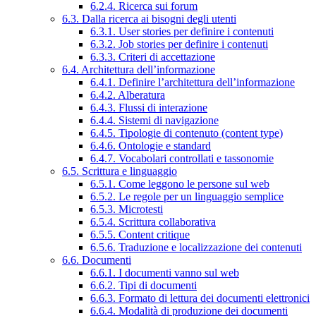
6.2.4. Ricerca sui forum
6.3. Dalla ricerca ai bisogni degli utenti
6.3.1. User stories per definire i contenuti
6.3.2. Job stories per definire i contenuti
6.3.3. Criteri di accettazione
6.4. Architettura dell’informazione
6.4.1. Definire l’architettura dell’informazione
6.4.2. Alberatura
6.4.3. Flussi di interazione
6.4.4. Sistemi di navigazione
6.4.5. Tipologie di contenuto (content type)
6.4.6. Ontologie e standard
6.4.7. Vocabolari controllati e tassonomie
6.5. Scrittura e linguaggio
6.5.1. Come leggono le persone sul web
6.5.2. Le regole per un linguaggio semplice
6.5.3. Microtesti
6.5.4. Scrittura collaborativa
6.5.5. Content critique
6.5.6. Traduzione e localizzazione dei contenuti
6.6. Documenti
6.6.1. I documenti vanno sul web
6.6.2. Tipi di documenti
6.6.3. Formato di lettura dei documenti elettronici
6.6.4. Modalità di produzione dei documenti