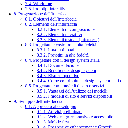
7.4. Wireframe
7.5. Prototipi interattivi
8. Progettazione dell’interfaccia
8.1. Obiettivi dell’interfaccia
8.2. Elementi dell’interfaccia
8.2.1. Elementi di composizione
8.2.2. Elementi interattivi
8.2.3. Elementi testuali (microtesti)
8.3. Progettare e costruire in alta fedeltà
8.3.1. Layout di pagina
8.3.2. Prototipi in alta fedeltà
8.4. Progettare con il design system .italia
8.4.1. Documentazione
8.4.2. Benefici del design system
8.4.3. Risorse operative
8.4.4. Come contribuire al design system .italia
8.5. Progettare con i modelli di sito e servizi
8.5.1. Vantaggi dell’utilizzo dei modelli
8.5.2. I modelli di sito e servizi disponibili
9. Sviluppo dell’interfaccia
9.1. Approccio allo sviluppo
9.1.1. Attività preliminari
9.1.2. Web design responsivo e accessibile
9.1.3. Mobile first
9.1.4. Progressive enhancement e Graceful