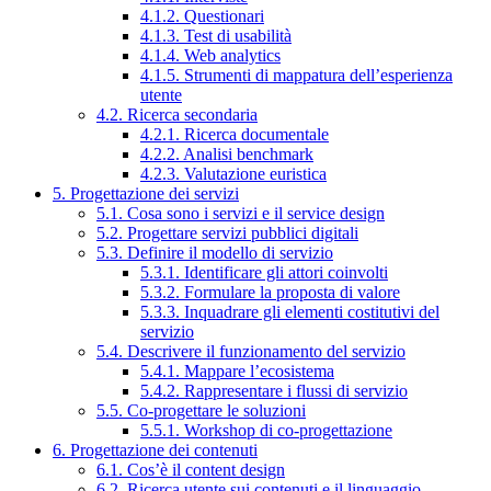
4.1.2. Questionari
4.1.3. Test di usabilità
4.1.4. Web analytics
4.1.5. Strumenti di mappatura dell’esperienza
utente
4.2. Ricerca secondaria
4.2.1. Ricerca documentale
4.2.2. Analisi benchmark
4.2.3. Valutazione euristica
5. Progettazione dei servizi
5.1. Cosa sono i servizi e il service design
5.2. Progettare servizi pubblici digitali
5.3. Definire il modello di servizio
5.3.1. Identificare gli attori coinvolti
5.3.2. Formulare la proposta di valore
5.3.3. Inquadrare gli elementi costitutivi del
servizio
5.4. Descrivere il funzionamento del servizio
5.4.1. Mappare l’ecosistema
5.4.2. Rappresentare i flussi di servizio
5.5. Co-progettare le soluzioni
5.5.1. Workshop di co-progettazione
6. Progettazione dei contenuti
6.1. Cos’è il content design
6.2. Ricerca utente sui contenuti e il linguaggio