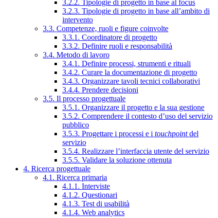
3.2.2. Tipologie di progetto in base al focus
3.2.3. Tipologie di progetto in base all’ambito di
intervento
3.3. Competenze, ruoli e figure coinvolte
3.3.1. Coordinatore di progetto
3.3.2. Definire ruoli e responsabilità
3.4. Metodo di lavoro
3.4.1. Definire processi, strumenti e rituali
3.4.2. Curare la documentazione di progetto
3.4.3. Organizzare tavoli tecnici collaborativi
3.4.4. Prendere decisioni
3.5. Il processo progettuale
3.5.1. Organizzare il progetto e la sua gestione
3.5.2. Comprendere il contesto d’uso del servizio
pubblico
3.5.3. Progettare i processi e i
touchpoint
del
servizio
3.5.4. Realizzare l’interfaccia utente del servizio
3.5.5. Validare la soluzione ottenuta
4. Ricerca progettuale
4.1. Ricerca primaria
4.1.1. Interviste
4.1.2. Questionari
4.1.3. Test di usabilità
4.1.4. Web analytics