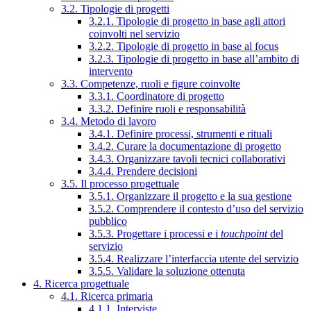
3.2. Tipologie di progetti
3.2.1. Tipologie di progetto in base agli attori
coinvolti nel servizio
3.2.2. Tipologie di progetto in base al focus
3.2.3. Tipologie di progetto in base all’ambito di
intervento
3.3. Competenze, ruoli e figure coinvolte
3.3.1. Coordinatore di progetto
3.3.2. Definire ruoli e responsabilità
3.4. Metodo di lavoro
3.4.1. Definire processi, strumenti e rituali
3.4.2. Curare la documentazione di progetto
3.4.3. Organizzare tavoli tecnici collaborativi
3.4.4. Prendere decisioni
3.5. Il processo progettuale
3.5.1. Organizzare il progetto e la sua gestione
3.5.2. Comprendere il contesto d’uso del servizio
pubblico
3.5.3. Progettare i processi e i
touchpoint
del
servizio
3.5.4. Realizzare l’interfaccia utente del servizio
3.5.5. Validare la soluzione ottenuta
4. Ricerca progettuale
4.1. Ricerca primaria
4.1.1. Interviste