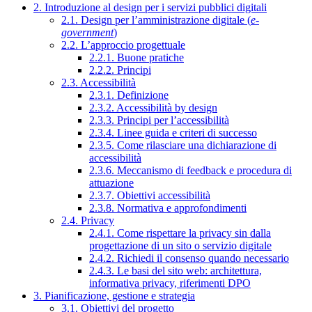
2. Introduzione al design per i servizi pubblici digitali
2.1. Design per l’amministrazione digitale (
e-
government
)
2.2. L’approccio progettuale
2.2.1. Buone pratiche
2.2.2. Principi
2.3. Accessibilità
2.3.1. Definizione
2.3.2. Accessibilità by design
2.3.3. Principi per l’accessibilità
2.3.4. Linee guida e criteri di successo
2.3.5. Come rilasciare una dichiarazione di
accessibilità
2.3.6. Meccanismo di feedback e procedura di
attuazione
2.3.7. Obiettivi accessibilità
2.3.8. Normativa e approfondimenti
2.4. Privacy
2.4.1. Come rispettare la privacy sin dalla
progettazione di un sito o servizio digitale
2.4.2. Richiedi il consenso quando necessario
2.4.3. Le basi del sito web: architettura,
informativa privacy, riferimenti DPO
3. Pianificazione, gestione e strategia
3.1. Obiettivi del progetto