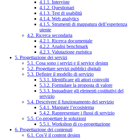
4.1.1. Interviste
4.1.2. Questionari
4.1.3. Test di usabilità
4.1.4. Web analytics
4.1.5. Strumenti di mappatura dell’esperienza
utente
4.2. Ricerca secondaria
4.2.1. Ricerca documentale
4.2.2. Analisi benchmark
4.2.3. Valutazione euristica
5. Progettazione dei servizi
5.1. Cosa sono i servizi e il service design
5.2. Progettare servizi pubblici digitali
5.3. Definire il modello di servizio
5.3.1. Identificare gli attori coinvolti
5.3.2. Formulare la proposta di valore
5.3.3. Inquadrare gli elementi costitutivi del
servizio
5.4. Descrivere il funzionamento del servizio
5.4.1. Mappare l’ecosistema
5.4.2. Rappresentare i flussi di servizio
5.5. Co-progettare le soluzioni
5.5.1. Workshop di co-progettazione
6. Progettazione dei contenuti
6.1. Cos’è il content design