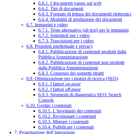
6.6.1. I documenti vanno sul web
6.6.2. Tipi di documenti
6.6.3. Formato di lettura dei documenti elettronici
6.6.4. Modalità di produzione dei documenti
6.7. Immagini e video
6.7.1. Testo alternativo (alt text) per le immagini
6.7.2. Sottotitoli per i video
6.7.3. Trascrizioni per i video
6.8. Proprietà intellettuale e privacy
6.8.1. Pubblicazione di contenuti prodotti dalla
Pubblica Amministrazione
6.8.2. Pubblicazione di contenuti non prodotti
dalla Pubblica Amministrazione
6.8.3. Consenso dei soggetti ritratti
6.9. Ottimizzazione per i motori di ricerca (SEO)
6.9.1. I fattori
on-page
6.9.2. I fattori
off-page
6.9.3. Strumenti di diagnostica SEO: Search
Console
6.10. Gestire i contenuti
6.10.1. L’inventario dei contenuti
6.10.2. Revisionare i contenuti
6.10.3. Migrare i contenuti
6.10.4. Pubblicare i contenuti
7. Progettazione dell’interazione