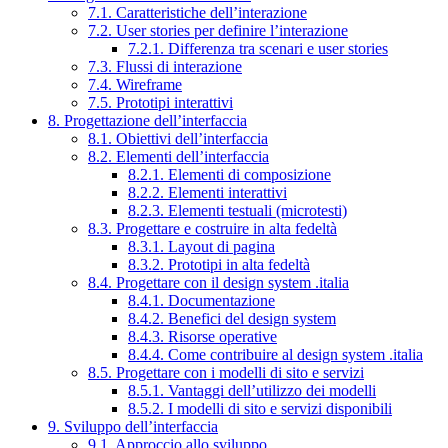
7.1. Caratteristiche dell’interazione
7.2. User stories per definire l’interazione
7.2.1. Differenza tra scenari e user stories
7.3. Flussi di interazione
7.4. Wireframe
7.5. Prototipi interattivi
8. Progettazione dell’interfaccia
8.1. Obiettivi dell’interfaccia
8.2. Elementi dell’interfaccia
8.2.1. Elementi di composizione
8.2.2. Elementi interattivi
8.2.3. Elementi testuali (microtesti)
8.3. Progettare e costruire in alta fedeltà
8.3.1. Layout di pagina
8.3.2. Prototipi in alta fedeltà
8.4. Progettare con il design system .italia
8.4.1. Documentazione
8.4.2. Benefici del design system
8.4.3. Risorse operative
8.4.4. Come contribuire al design system .italia
8.5. Progettare con i modelli di sito e servizi
8.5.1. Vantaggi dell’utilizzo dei modelli
8.5.2. I modelli di sito e servizi disponibili
9. Sviluppo dell’interfaccia
9.1. Approccio allo sviluppo