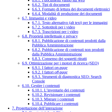
6.6.1. I documenti vanno sul web
6.6.2. Tipi di documenti
6.6.3. Formato di lettura dei documenti elettronici
6.6.4. Modalità di produzione dei documenti
6.7. Immagini e video
6.7.1. Testo alternativo (alt text) per le immagini
6.7.2. Sottotitoli per i video
6.7.3. Trascrizioni per i video
6.8. Proprietà intellettuale e privacy
6.8.1. Pubblicazione di contenuti prodotti dalla
Pubblica Amministrazione
6.8.2. Pubblicazione di contenuti non prodotti
dalla Pubblica Amministrazione
6.8.3. Consenso dei soggetti ritratti
6.9. Ottimizzazione per i motori di ricerca (SEO)
6.9.1. I fattori
on-page
6.9.2. I fattori
off-page
6.9.3. Strumenti di diagnostica SEO: Search
Console
6.10. Gestire i contenuti
6.10.1. L’inventario dei contenuti
6.10.2. Revisionare i contenuti
6.10.3. Migrare i contenuti
6.10.4. Pubblicare i contenuti
7. Progettazione dell’interazione