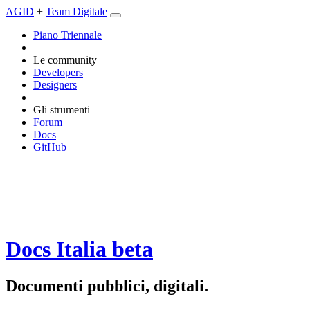
AGID
+
Team Digitale
Piano Triennale
Le community
Developers
Designers
Gli strumenti
Forum
Docs
GitHub
Docs Italia
beta
Documenti pubblici, digitali.