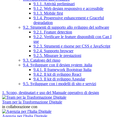
9.1.1. Attività preliminari
9.1.2. Web design responsivo e accessibile
9.1.3. Mobile first
9.1.4. Progressive enhancement e Graceful
degradation
9.2. Strumenti di supporto allo sviluppo del software
9.2.1. Feature detection
9.2.2. Verificare le feature disponibili con Can I
use
9.2.3. Strumenti e risorse per CSS e JavaScript
9.2.4. Supporto browser
9.2.5. Misurare le prestazioni
9.3. Catalogo del riuso
9.4. Sviluppare con il design system .italia
9.4.1. Il framework Bootstrap Italia
9.4.2. Il kit di sviluppo React
9.4.3. Il kit di sviluppo Angular
9.5. Sviluppare con i modelli di sito e servizi
1. Scopo, destinatari e uso del Manuale operativo di design
Team per la Trasformazione Digitale
in collaborazione con
Agenzia per l'Italia Digitale