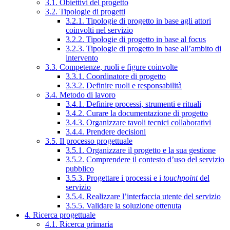
3.1. Obiettivi del progetto
3.2. Tipologie di progetti
3.2.1. Tipologie di progetto in base agli attori
coinvolti nel servizio
3.2.2. Tipologie di progetto in base al focus
3.2.3. Tipologie di progetto in base all’ambito di
intervento
3.3. Competenze, ruoli e figure coinvolte
3.3.1. Coordinatore di progetto
3.3.2. Definire ruoli e responsabilità
3.4. Metodo di lavoro
3.4.1. Definire processi, strumenti e rituali
3.4.2. Curare la documentazione di progetto
3.4.3. Organizzare tavoli tecnici collaborativi
3.4.4. Prendere decisioni
3.5. Il processo progettuale
3.5.1. Organizzare il progetto e la sua gestione
3.5.2. Comprendere il contesto d’uso del servizio
pubblico
3.5.3. Progettare i processi e i
touchpoint
del
servizio
3.5.4. Realizzare l’interfaccia utente del servizio
3.5.5. Validare la soluzione ottenuta
4. Ricerca progettuale
4.1. Ricerca primaria