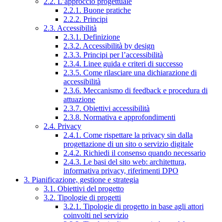
2.2. L’approccio progettuale
2.2.1. Buone pratiche
2.2.2. Principi
2.3. Accessibilità
2.3.1. Definizione
2.3.2. Accessibilità by design
2.3.3. Principi per l’accessibilità
2.3.4. Linee guida e criteri di successo
2.3.5. Come rilasciare una dichiarazione di
accessibilità
2.3.6. Meccanismo di feedback e procedura di
attuazione
2.3.7. Obiettivi accessibilità
2.3.8. Normativa e approfondimenti
2.4. Privacy
2.4.1. Come rispettare la privacy sin dalla
progettazione di un sito o servizio digitale
2.4.2. Richiedi il consenso quando necessario
2.4.3. Le basi del sito web: architettura,
informativa privacy, riferimenti DPO
3. Pianificazione, gestione e strategia
3.1. Obiettivi del progetto
3.2. Tipologie di progetti
3.2.1. Tipologie di progetto in base agli attori
coinvolti nel servizio