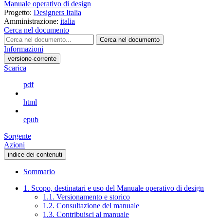
Manuale operativo di design
Progetto:
Designers Italia
Amministrazione:
italia
Cerca nel documento
Cerca nel documento
Informazioni
versione-corrente
Scarica
pdf
html
epub
Sorgente
Azioni
indice dei contenuti
Sommario
1. Scopo, destinatari e uso del Manuale operativo di design
1.1. Versionamento e storico
1.2. Consultazione del manuale
1.3. Contribuisci al manuale