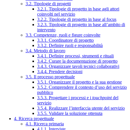
3.2. Tipologie di progetti
3.2.1. Tipologie di progetto in base agli attori
coinvolti nel servizio
3.2.2. Tipologie di progetto in base al focus
3.2.3. Tipologie di progetto in base all’ambito di
intervento
3.3. Competenze, ruoli e figure coinvolte
3.3.1. Coordinatore di progetto
3.3.2. Definire ruoli e responsabilità
3.4. Metodo di lavoro
3.4.1. Definire processi, strumenti e rituali
3.4.2. Curare la documentazione di progetto
3.4.3. Organizzare tavoli tecnici collaborativi
3.4.4. Prendere decisioni
3.5. Il processo progettuale
3.5.1. Organizzare il progetto e la sua gestione
3.5.2. Comprendere il contesto d’uso del servizio
pubblico
3.5.3. Progettare i processi e i
touchpoint
del
servizio
3.5.4. Realizzare l’interfaccia utente del servizio
3.5.5. Validare la soluzione ottenuta
4. Ricerca progettuale
4.1. Ricerca primaria
4.1.1. Interviste