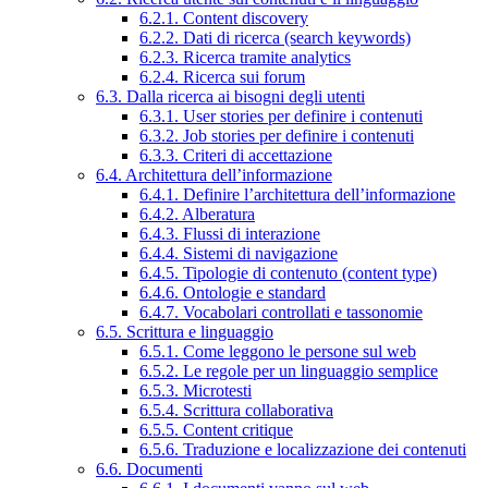
6.2.1. Content discovery
6.2.2. Dati di ricerca (search keywords)
6.2.3. Ricerca tramite analytics
6.2.4. Ricerca sui forum
6.3. Dalla ricerca ai bisogni degli utenti
6.3.1. User stories per definire i contenuti
6.3.2. Job stories per definire i contenuti
6.3.3. Criteri di accettazione
6.4. Architettura dell’informazione
6.4.1. Definire l’architettura dell’informazione
6.4.2. Alberatura
6.4.3. Flussi di interazione
6.4.4. Sistemi di navigazione
6.4.5. Tipologie di contenuto (content type)
6.4.6. Ontologie e standard
6.4.7. Vocabolari controllati e tassonomie
6.5. Scrittura e linguaggio
6.5.1. Come leggono le persone sul web
6.5.2. Le regole per un linguaggio semplice
6.5.3. Microtesti
6.5.4. Scrittura collaborativa
6.5.5. Content critique
6.5.6. Traduzione e localizzazione dei contenuti
6.6. Documenti