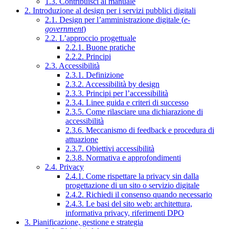
1.3. Contribuisci al manuale
2. Introduzione al design per i servizi pubblici digitali
2.1. Design per l’amministrazione digitale (
e-
government
)
2.2. L’approccio progettuale
2.2.1. Buone pratiche
2.2.2. Principi
2.3. Accessibilità
2.3.1. Definizione
2.3.2. Accessibilità by design
2.3.3. Principi per l’accessibilità
2.3.4. Linee guida e criteri di successo
2.3.5. Come rilasciare una dichiarazione di
accessibilità
2.3.6. Meccanismo di feedback e procedura di
attuazione
2.3.7. Obiettivi accessibilità
2.3.8. Normativa e approfondimenti
2.4. Privacy
2.4.1. Come rispettare la privacy sin dalla
progettazione di un sito o servizio digitale
2.4.2. Richiedi il consenso quando necessario
2.4.3. Le basi del sito web: architettura,
informativa privacy, riferimenti DPO
3. Pianificazione, gestione e strategia