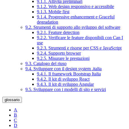
9.1.1. Attività preliminari
9.1.2. Web design responsivo e accessibile
9.1.3. Mobile first
9.1.4. Progressive enhancement e Graceful
degradation
9.2. Strumenti di supporto allo sviluppo del software
9.2.1. Feature detection
9.2.2. Verificare le feature disponibili con Can I
use
9.2.3. Strumenti e risorse per CSS e JavaScript
9.2.4. Supporto browser
9.2.5. Misurare le prestazioni
9.3. Catalogo del riuso
9.4. Sviluppare con il design system .italia
9.4.1. Il framework Bootstrap Italia
9.4.2. Il kit di sviluppo React
9.4.3. Il kit di sviluppo Angular
9.5. Sviluppare con i modelli di sito e servizi
glossario
A
B
C
D