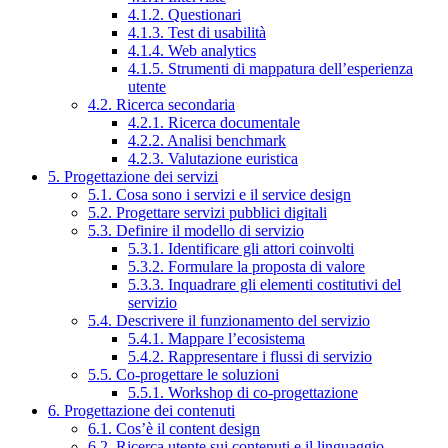
4.1.2. Questionari
4.1.3. Test di usabilità
4.1.4. Web analytics
4.1.5. Strumenti di mappatura dell’esperienza
utente
4.2. Ricerca secondaria
4.2.1. Ricerca documentale
4.2.2. Analisi benchmark
4.2.3. Valutazione euristica
5. Progettazione dei servizi
5.1. Cosa sono i servizi e il service design
5.2. Progettare servizi pubblici digitali
5.3. Definire il modello di servizio
5.3.1. Identificare gli attori coinvolti
5.3.2. Formulare la proposta di valore
5.3.3. Inquadrare gli elementi costitutivi del
servizio
5.4. Descrivere il funzionamento del servizio
5.4.1. Mappare l’ecosistema
5.4.2. Rappresentare i flussi di servizio
5.5. Co-progettare le soluzioni
5.5.1. Workshop di co-progettazione
6. Progettazione dei contenuti
6.1. Cos’è il content design
6.2. Ricerca utente sui contenuti e il linguaggio