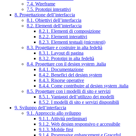
7.4. Wireframe
7.5. Prototipi interattivi
8. Progettazione dell’interfaccia
8.1. Obiettivi dell’interfaccia
8.2. Elementi dell’interfaccia
8.2.1. Elementi di composizione
8.2.2. Elementi interattivi
8.2.3. Elementi testuali (microtesti)
8.3. Progettare e costruire in alta fedeltà
8.3.1. Layout di pagina
8.3.2. Prototipi in alta fedeltà
8.4. Progettare con il design system .italia
8.4.1. Documentazione
8.4.2. Benefici del design system
8.4.3. Risorse operative
8.4.4. Come contribuire al design system .italia
8.5. Progettare con i modelli di sito e servizi
8.5.1. Vantaggi dell’utilizzo dei modelli
8.5.2. I modelli di sito e servizi disponibili
9. Sviluppo dell’interfaccia
9.1. Approccio allo sviluppo
9.1.1. Attività preliminari
9.1.2. Web design responsivo e accessibile
9.1.3. Mobile first
9.1.4. Progressive enhancement e Graceful