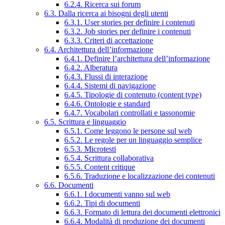
6.2.4. Ricerca sui forum
6.3. Dalla ricerca ai bisogni degli utenti
6.3.1. User stories per definire i contenuti
6.3.2. Job stories per definire i contenuti
6.3.3. Criteri di accettazione
6.4. Architettura dell’informazione
6.4.1. Definire l’architettura dell’informazione
6.4.2. Alberatura
6.4.3. Flussi di interazione
6.4.4. Sistemi di navigazione
6.4.5. Tipologie di contenuto (content type)
6.4.6. Ontologie e standard
6.4.7. Vocabolari controllati e tassonomie
6.5. Scrittura e linguaggio
6.5.1. Come leggono le persone sul web
6.5.2. Le regole per un linguaggio semplice
6.5.3. Microtesti
6.5.4. Scrittura collaborativa
6.5.5. Content critique
6.5.6. Traduzione e localizzazione dei contenuti
6.6. Documenti
6.6.1. I documenti vanno sul web
6.6.2. Tipi di documenti
6.6.3. Formato di lettura dei documenti elettronici
6.6.4. Modalità di produzione dei documenti