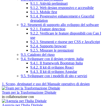
9.1.1. Attività preliminari
9.1.2. Web design responsivo e accessibile
9.1.3. Mobile first
9.1.4. Progressive enhancement e Graceful
degradation
9.2. Strumenti di supporto allo sviluppo del software
9.2.1. Feature detection
9.2.2. Verificare le feature disponibili con Can I
use
9.2.3. Strumenti e risorse per CSS e JavaScript
9.2.4. Supporto browser
9.2.5. Misurare le prestazioni
9.3. Catalogo del riuso
9.4. Sviluppare con il design system .italia
9.4.1. Il framework Bootstrap Italia
9.4.2. Il kit di sviluppo React
9.4.3. Il kit di sviluppo Angular
9.5. Sviluppare con i modelli di sito e servizi
1. Scopo, destinatari e uso del Manuale operativo di design
Team per la Trasformazione Digitale
in collaborazione con
Agenzia per l'Italia Digitale