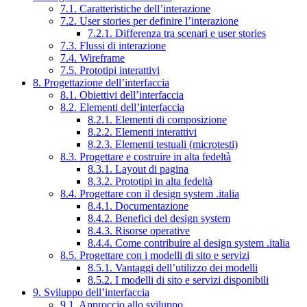
7.1. Caratteristiche dell’interazione
7.2. User stories per definire l’interazione
7.2.1. Differenza tra scenari e user stories
7.3. Flussi di interazione
7.4. Wireframe
7.5. Prototipi interattivi
8. Progettazione dell’interfaccia
8.1. Obiettivi dell’interfaccia
8.2. Elementi dell’interfaccia
8.2.1. Elementi di composizione
8.2.2. Elementi interattivi
8.2.3. Elementi testuali (microtesti)
8.3. Progettare e costruire in alta fedeltà
8.3.1. Layout di pagina
8.3.2. Prototipi in alta fedeltà
8.4. Progettare con il design system .italia
8.4.1. Documentazione
8.4.2. Benefici del design system
8.4.3. Risorse operative
8.4.4. Come contribuire al design system .italia
8.5. Progettare con i modelli di sito e servizi
8.5.1. Vantaggi dell’utilizzo dei modelli
8.5.2. I modelli di sito e servizi disponibili
9. Sviluppo dell’interfaccia
9.1. Approccio allo sviluppo