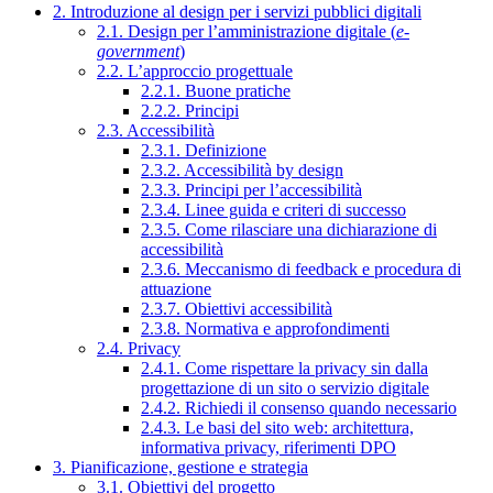
2. Introduzione al design per i servizi pubblici digitali
2.1. Design per l’amministrazione digitale (
e-
government
)
2.2. L’approccio progettuale
2.2.1. Buone pratiche
2.2.2. Principi
2.3. Accessibilità
2.3.1. Definizione
2.3.2. Accessibilità by design
2.3.3. Principi per l’accessibilità
2.3.4. Linee guida e criteri di successo
2.3.5. Come rilasciare una dichiarazione di
accessibilità
2.3.6. Meccanismo di feedback e procedura di
attuazione
2.3.7. Obiettivi accessibilità
2.3.8. Normativa e approfondimenti
2.4. Privacy
2.4.1. Come rispettare la privacy sin dalla
progettazione di un sito o servizio digitale
2.4.2. Richiedi il consenso quando necessario
2.4.3. Le basi del sito web: architettura,
informativa privacy, riferimenti DPO
3. Pianificazione, gestione e strategia
3.1. Obiettivi del progetto