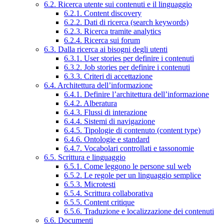
6.2. Ricerca utente sui contenuti e il linguaggio
6.2.1. Content discovery
6.2.2. Dati di ricerca (search keywords)
6.2.3. Ricerca tramite analytics
6.2.4. Ricerca sui forum
6.3. Dalla ricerca ai bisogni degli utenti
6.3.1. User stories per definire i contenuti
6.3.2. Job stories per definire i contenuti
6.3.3. Criteri di accettazione
6.4. Architettura dell’informazione
6.4.1. Definire l’architettura dell’informazione
6.4.2. Alberatura
6.4.3. Flussi di interazione
6.4.4. Sistemi di navigazione
6.4.5. Tipologie di contenuto (content type)
6.4.6. Ontologie e standard
6.4.7. Vocabolari controllati e tassonomie
6.5. Scrittura e linguaggio
6.5.1. Come leggono le persone sul web
6.5.2. Le regole per un linguaggio semplice
6.5.3. Microtesti
6.5.4. Scrittura collaborativa
6.5.5. Content critique
6.5.6. Traduzione e localizzazione dei contenuti
6.6. Documenti