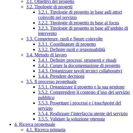
3.1. Obiettivi del progetto
3.2. Tipologie di progetti
3.2.1. Tipologie di progetto in base agli attori
coinvolti nel servizio
3.2.2. Tipologie di progetto in base al focus
3.2.3. Tipologie di progetto in base all’ambito di
intervento
3.3. Competenze, ruoli e figure coinvolte
3.3.1. Coordinatore di progetto
3.3.2. Definire ruoli e responsabilità
3.4. Metodo di lavoro
3.4.1. Definire processi, strumenti e rituali
3.4.2. Curare la documentazione di progetto
3.4.3. Organizzare tavoli tecnici collaborativi
3.4.4. Prendere decisioni
3.5. Il processo progettuale
3.5.1. Organizzare il progetto e la sua gestione
3.5.2. Comprendere il contesto d’uso del servizio
pubblico
3.5.3. Progettare i processi e i
touchpoint
del
servizio
3.5.4. Realizzare l’interfaccia utente del servizio
3.5.5. Validare la soluzione ottenuta
4. Ricerca progettuale
4.1. Ricerca primaria