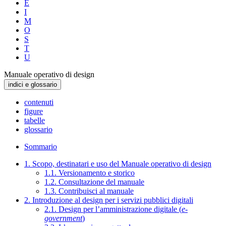
E
I
M
O
S
T
U
Manuale operativo di design
indici e glossario
contenuti
figure
tabelle
glossario
Sommario
1. Scopo, destinatari e uso del Manuale operativo di design
1.1. Versionamento e storico
1.2. Consultazione del manuale
1.3. Contribuisci al manuale
2. Introduzione al design per i servizi pubblici digitali
2.1. Design per l’amministrazione digitale (
e-
government
)