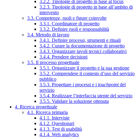
3.2.2. Tipologie di progetto in base al focus
3.2.3. Tipologie di progetto in base all’ambito di
intervento
3.3. Competenze, ruoli e figure coinvolte
3.3.1. Coordinatore di progetto
3.3.2. Definire ruoli e responsabilità
3.4. Metodo di lavoro
3.4.1. Definire processi, strumenti e rituali
3.4.2. Curare la documentazione di progetto
3.4.3. Organizzare tavoli tecnici collaborativi
3.4.4. Prendere decisioni
3.5. Il processo progettuale
3.5.1. Organizzare il progetto e la sua gestione
3.5.2. Comprendere il contesto d’uso del servizio
pubblico
3.5.3. Progettare i processi e i
touchpoint
del
servizio
3.5.4. Realizzare l’interfaccia utente del servizio
3.5.5. Validare la soluzione ottenuta
4. Ricerca progettuale
4.1. Ricerca primaria
4.1.1. Interviste
4.1.2. Questionari
4.1.3. Test di usabilità
4.1.4. Web analytics