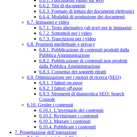
6.6.1. I documenti vanno sul web
6.6.2. Tipi di documenti
6.6.3. Formato di lettura dei documenti elettronici
6.6.4. Modalità di produzione dei documenti
6.7. Immagini e video
6.7.1. Testo alternativo (alt text) per le immagini
6.7.2. Sottotitoli per i video
6.7.3. Trascrizioni per i video
6.8. Proprietà intellettuale e privacy
6.8.1. Pubblicazione di contenuti prodotti dalla
Pubblica Amministrazione
6.8.2. Pubblicazione di contenuti non prodotti
dalla Pubblica Amministrazione
6.8.3. Consenso dei soggetti ritratti
6.9. Ottimizzazione per i motori di ricerca (SEO)
6.9.1. I fattori
on-page
6.9.2. I fattori
off-page
6.9.3. Strumenti di diagnostica SEO: Search
Console
6.10. Gestire i contenuti
6.10.1. L’inventario dei contenuti
6.10.2. Revisionare i contenuti
6.10.3. Migrare i contenuti
6.10.4. Pubblicare i contenuti
7. Progettazione dell’interazione