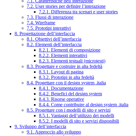
7.1. Caratteristiche dell’interazione
7.2. User stories per definire l’interazione
7.2.1. Differenza tra scenari e user stories
7.3. Flussi di interazione
7.4. Wireframe
7.5. Prototipi interattivi
8. Progettazione dell’interfaccia
8.1. Obiettivi dell’interfaccia
8.2. Elementi dell’interfaccia
8.2.1. Elementi di composizione
8.2.2. Elementi interattivi
8.2.3. Elementi testuali (microtesti)
8.3. Progettare e costruire in alta fedeltà
8.3.1. Layout di pagina
8.3.2. Prototipi in alta fedeltà
8.4. Progettare con il design system .italia
8.4.1. Documentazione
8.4.2. Benefici del design system
8.4.3. Risorse operative
8.4.4. Come contribuire al design system .italia
8.5. Progettare con i modelli di sito e servizi
8.5.1. Vantaggi dell’utilizzo dei modelli
8.5.2. I modelli di sito e servizi disponibili
9. Sviluppo dell’interfaccia
9.1. Approccio allo sviluppo