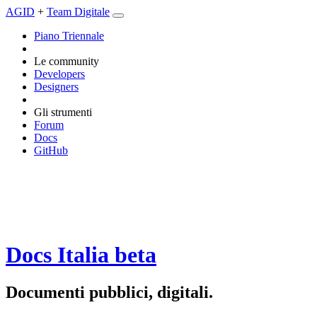
AGID
+
Team Digitale
Piano Triennale
Le community
Developers
Designers
Gli strumenti
Forum
Docs
GitHub
Docs Italia
beta
Documenti pubblici, digitali.