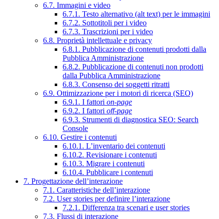
6.7. Immagini e video
6.7.1. Testo alternativo (alt text) per le immagini
6.7.2. Sottotitoli per i video
6.7.3. Trascrizioni per i video
6.8. Proprietà intellettuale e privacy
6.8.1. Pubblicazione di contenuti prodotti dalla
Pubblica Amministrazione
6.8.2. Pubblicazione di contenuti non prodotti
dalla Pubblica Amministrazione
6.8.3. Consenso dei soggetti ritratti
6.9. Ottimizzazione per i motori di ricerca (SEO)
6.9.1. I fattori
on-page
6.9.2. I fattori
off-page
6.9.3. Strumenti di diagnostica SEO: Search
Console
6.10. Gestire i contenuti
6.10.1. L’inventario dei contenuti
6.10.2. Revisionare i contenuti
6.10.3. Migrare i contenuti
6.10.4. Pubblicare i contenuti
7. Progettazione dell’interazione
7.1. Caratteristiche dell’interazione
7.2. User stories per definire l’interazione
7.2.1. Differenza tra scenari e user stories
7.3. Flussi di interazione