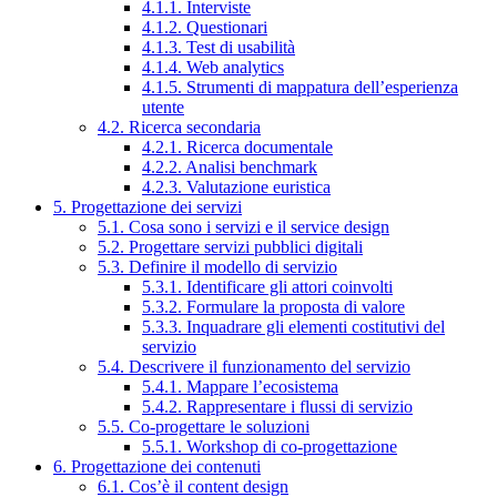
4.1.1. Interviste
4.1.2. Questionari
4.1.3. Test di usabilità
4.1.4. Web analytics
4.1.5. Strumenti di mappatura dell’esperienza
utente
4.2. Ricerca secondaria
4.2.1. Ricerca documentale
4.2.2. Analisi benchmark
4.2.3. Valutazione euristica
5. Progettazione dei servizi
5.1. Cosa sono i servizi e il service design
5.2. Progettare servizi pubblici digitali
5.3. Definire il modello di servizio
5.3.1. Identificare gli attori coinvolti
5.3.2. Formulare la proposta di valore
5.3.3. Inquadrare gli elementi costitutivi del
servizio
5.4. Descrivere il funzionamento del servizio
5.4.1. Mappare l’ecosistema
5.4.2. Rappresentare i flussi di servizio
5.5. Co-progettare le soluzioni
5.5.1. Workshop di co-progettazione
6. Progettazione dei contenuti
6.1. Cos’è il content design