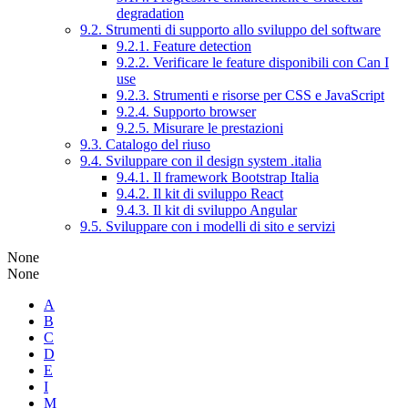
degradation
9.2. Strumenti di supporto allo sviluppo del software
9.2.1. Feature detection
9.2.2. Verificare le feature disponibili con Can I
use
9.2.3. Strumenti e risorse per CSS e JavaScript
9.2.4. Supporto browser
9.2.5. Misurare le prestazioni
9.3. Catalogo del riuso
9.4. Sviluppare con il design system .italia
9.4.1. Il framework Bootstrap Italia
9.4.2. Il kit di sviluppo React
9.4.3. Il kit di sviluppo Angular
9.5. Sviluppare con i modelli di sito e servizi
None
None
A
B
C
D
E
I
M