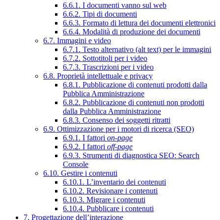
6.6.1. I documenti vanno sul web
6.6.2. Tipi di documenti
6.6.3. Formato di lettura dei documenti elettronici
6.6.4. Modalità di produzione dei documenti
6.7. Immagini e video
6.7.1. Testo alternativo (alt text) per le immagini
6.7.2. Sottotitoli per i video
6.7.3. Trascrizioni per i video
6.8. Proprietà intellettuale e privacy
6.8.1. Pubblicazione di contenuti prodotti dalla
Pubblica Amministrazione
6.8.2. Pubblicazione di contenuti non prodotti
dalla Pubblica Amministrazione
6.8.3. Consenso dei soggetti ritratti
6.9. Ottimizzazione per i motori di ricerca (SEO)
6.9.1. I fattori
on-page
6.9.2. I fattori
off-page
6.9.3. Strumenti di diagnostica SEO: Search
Console
6.10. Gestire i contenuti
6.10.1. L’inventario dei contenuti
6.10.2. Revisionare i contenuti
6.10.3. Migrare i contenuti
6.10.4. Pubblicare i contenuti
7. Progettazione dell’interazione