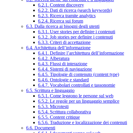
6.2.1. Content discovery
6.2.2. Dati di ricerca (search keywords)
6.2.3. Ricerca tramite analytics
6.2.4. Ricerca sui forum
6.3. Dalla ricerca ai bisogni degli utenti
6.3.1. User stories per definire i contenuti
6.3.2. Job stories per definire i contenuti
6.3.3. Criteri di accettazione
6.4. Architettura dell’informazione
6.4.1. Definire l’architettura dell’informazione
6.4.2. Alberatura
6.4.3. Flussi di interazione
6.4.4. Sistemi di navigazione
6.4.5. Tipologie di contenuto (content type)
6.4.6. Ontologie e standard
6.4.7. Vocabolari controllati e tassonomie
6.5. Scrittura e linguaggio
6.5.1. Come leggono le persone sul web
6.5.2. Le regole per un linguaggio semplice
6.5.3. Microtesti
6.5.4. Scrittura collaborativa
6.5.5. Content critique
6.5.6. Traduzione e localizzazione dei contenuti
6.6. Documenti