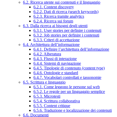
6.2. Ricerca utente sui contenuti e il linguaggio
6.2.1. Content discovery
6.2.2. Dati di ricerca (search keywords)
6.2.3. Ricerca tramite analytics
6.2.4. Ricerca sui forum
6.3. Dalla ricerca ai bisogni degli utenti
6.3.1. User stories per definire i contenuti
6.3.2. Job stories per definire i contenuti
6.3.3. Criteri di accettazione
6.4. Architettura dell’informazione
6.4.1. Definire l’architettura dell’informazione
6.4.2. Alberatura
6.4.3. Flussi di interazione
6.4.4. Sistemi di navigazione
6.4.5. Tipologie di contenuto (content type)
6.4.6. Ontologie e standard
6.4.7. Vocabolari controllati e tassonomie
6.5. Scrittura e linguaggio
6.5.1. Come leggono le persone sul web
6.5.2. Le regole per un linguaggio semplice
6.5.3. Microtesti
6.5.4. Scrittura collaborativa
6.5.5. Content critique
6.5.6. Traduzione e localizzazione dei contenuti
6.6. Documenti