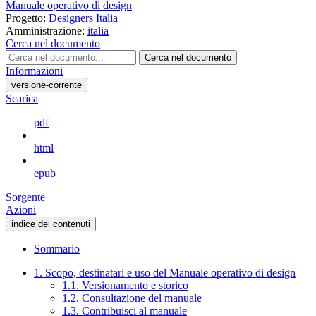
Manuale operativo di design
Progetto:
Designers Italia
Amministrazione:
italia
Cerca nel documento
Cerca nel documento
Informazioni
versione-corrente
Scarica
pdf
html
epub
Sorgente
Azioni
indice dei contenuti
Sommario
1. Scopo, destinatari e uso del Manuale operativo di design
1.1. Versionamento e storico
1.2. Consultazione del manuale
1.3. Contribuisci al manuale