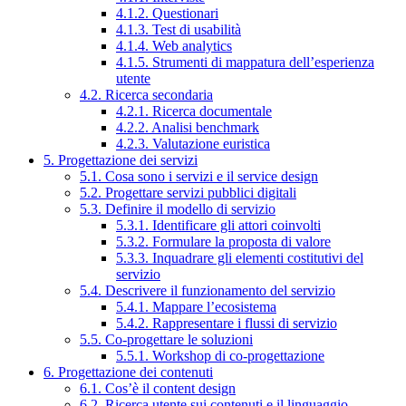
4.1.2. Questionari
4.1.3. Test di usabilità
4.1.4. Web analytics
4.1.5. Strumenti di mappatura dell’esperienza
utente
4.2. Ricerca secondaria
4.2.1. Ricerca documentale
4.2.2. Analisi benchmark
4.2.3. Valutazione euristica
5. Progettazione dei servizi
5.1. Cosa sono i servizi e il service design
5.2. Progettare servizi pubblici digitali
5.3. Definire il modello di servizio
5.3.1. Identificare gli attori coinvolti
5.3.2. Formulare la proposta di valore
5.3.3. Inquadrare gli elementi costitutivi del
servizio
5.4. Descrivere il funzionamento del servizio
5.4.1. Mappare l’ecosistema
5.4.2. Rappresentare i flussi di servizio
5.5. Co-progettare le soluzioni
5.5.1. Workshop di co-progettazione
6. Progettazione dei contenuti
6.1. Cos’è il content design
6.2. Ricerca utente sui contenuti e il linguaggio