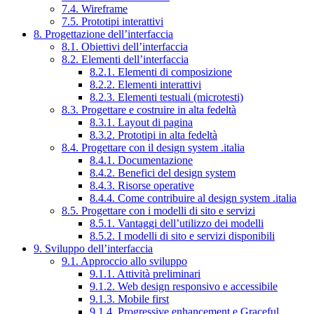
7.4. Wireframe
7.5. Prototipi interattivi
8. Progettazione dell’interfaccia
8.1. Obiettivi dell’interfaccia
8.2. Elementi dell’interfaccia
8.2.1. Elementi di composizione
8.2.2. Elementi interattivi
8.2.3. Elementi testuali (microtesti)
8.3. Progettare e costruire in alta fedeltà
8.3.1. Layout di pagina
8.3.2. Prototipi in alta fedeltà
8.4. Progettare con il design system .italia
8.4.1. Documentazione
8.4.2. Benefici del design system
8.4.3. Risorse operative
8.4.4. Come contribuire al design system .italia
8.5. Progettare con i modelli di sito e servizi
8.5.1. Vantaggi dell’utilizzo dei modelli
8.5.2. I modelli di sito e servizi disponibili
9. Sviluppo dell’interfaccia
9.1. Approccio allo sviluppo
9.1.1. Attività preliminari
9.1.2. Web design responsivo e accessibile
9.1.3. Mobile first
9.1.4. Progressive enhancement e Graceful