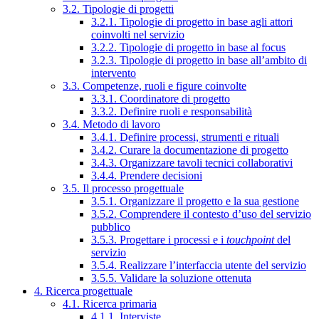
3.2. Tipologie di progetti
3.2.1. Tipologie di progetto in base agli attori
coinvolti nel servizio
3.2.2. Tipologie di progetto in base al focus
3.2.3. Tipologie di progetto in base all’ambito di
intervento
3.3. Competenze, ruoli e figure coinvolte
3.3.1. Coordinatore di progetto
3.3.2. Definire ruoli e responsabilità
3.4. Metodo di lavoro
3.4.1. Definire processi, strumenti e rituali
3.4.2. Curare la documentazione di progetto
3.4.3. Organizzare tavoli tecnici collaborativi
3.4.4. Prendere decisioni
3.5. Il processo progettuale
3.5.1. Organizzare il progetto e la sua gestione
3.5.2. Comprendere il contesto d’uso del servizio
pubblico
3.5.3. Progettare i processi e i
touchpoint
del
servizio
3.5.4. Realizzare l’interfaccia utente del servizio
3.5.5. Validare la soluzione ottenuta
4. Ricerca progettuale
4.1. Ricerca primaria
4.1.1. Interviste