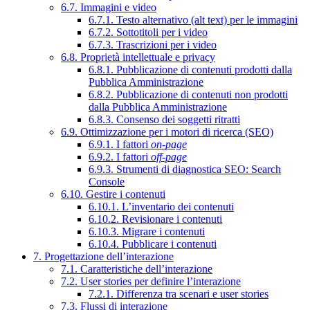
6.7. Immagini e video
6.7.1. Testo alternativo (alt text) per le immagini
6.7.2. Sottotitoli per i video
6.7.3. Trascrizioni per i video
6.8. Proprietà intellettuale e privacy
6.8.1. Pubblicazione di contenuti prodotti dalla
Pubblica Amministrazione
6.8.2. Pubblicazione di contenuti non prodotti
dalla Pubblica Amministrazione
6.8.3. Consenso dei soggetti ritratti
6.9. Ottimizzazione per i motori di ricerca (SEO)
6.9.1. I fattori
on-page
6.9.2. I fattori
off-page
6.9.3. Strumenti di diagnostica SEO: Search
Console
6.10. Gestire i contenuti
6.10.1. L’inventario dei contenuti
6.10.2. Revisionare i contenuti
6.10.3. Migrare i contenuti
6.10.4. Pubblicare i contenuti
7. Progettazione dell’interazione
7.1. Caratteristiche dell’interazione
7.2. User stories per definire l’interazione
7.2.1. Differenza tra scenari e user stories
7.3. Flussi di interazione