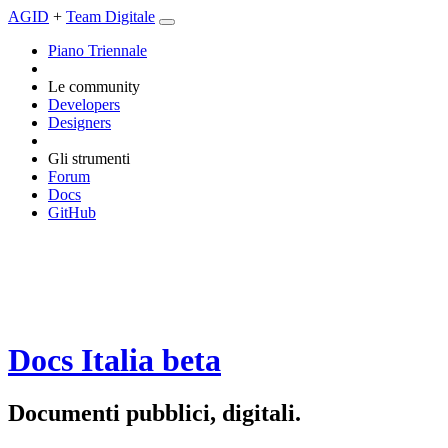
AGID
+
Team Digitale
Piano Triennale
Le community
Developers
Designers
Gli strumenti
Forum
Docs
GitHub
Docs Italia
beta
Documenti pubblici, digitali.