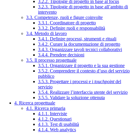
3.2.2. Tipologie di progetto in base al focus
3.2.3. Tipologie di progetto in base all’ambito di
intervento
3.3. Competenze, ruoli e figure coinvolte
3.3.1. Coordinatore di progetto
3.3.2. Definire ruoli e responsabilità
3.4. Metodo di lavoro
3.4.1. Definire processi, strumenti e rituali
3.4.2. Curare la documentazione di progetto
3.4.3. Organizzare tavoli tecnici collaborativi
3.4.4. Prendere decisioni
3.5. Il processo progettuale
3.5.1. Organizzare il progetto e la sua gestione
3.5.2. Comprendere il contesto d’uso del servizio
pubblico
3.5.3. Progettare i processi e i
touchpoint
del
servizio
3.5.4. Realizzare l’interfaccia utente del servizio
3.5.5. Validare la soluzione ottenuta
4. Ricerca progettuale
4.1. Ricerca primaria
4.1.1. Interviste
4.1.2. Questionari
4.1.3. Test di usabilità
4.1.4. Web analytics