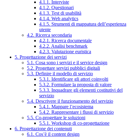
4.1.1. Interviste
4.1.2. Questionari
4.1.3. Test di usabilità
4.1.4. Web analytics
4.1.5. Strumenti di mappatura dell’esperienza
utente
4.2. Ricerca secondaria
4.2.1. Ricerca documentale
4.2.2. Analisi benchmark
4.2.3. Valutazione euristica
5. Progettazione dei servizi
5.1. Cosa sono i servizi e il service design
5.2. Progettare servizi pubblici digitali
5.3. Definire il modello di servizio
5.3.1. Identificare gli attori coinvolti
5.3.2. Formulare la proposta di valore
5.3.3. Inquadrare gli elementi costitutivi del
servizio
5.4. Descrivere il funzionamento del servizio
5.4.1. Mappare l’ecosistema
5.4.2. Rappresentare i flussi di servizio
5.5. Co-progettare le soluzioni
5.5.1. Workshop di co-progettazione
6. Progettazione dei contenuti
6.1. Cos’è il content design