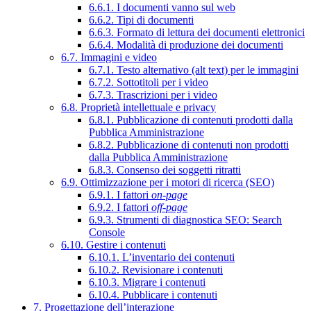
6.6.1. I documenti vanno sul web
6.6.2. Tipi di documenti
6.6.3. Formato di lettura dei documenti elettronici
6.6.4. Modalità di produzione dei documenti
6.7. Immagini e video
6.7.1. Testo alternativo (alt text) per le immagini
6.7.2. Sottotitoli per i video
6.7.3. Trascrizioni per i video
6.8. Proprietà intellettuale e privacy
6.8.1. Pubblicazione di contenuti prodotti dalla
Pubblica Amministrazione
6.8.2. Pubblicazione di contenuti non prodotti
dalla Pubblica Amministrazione
6.8.3. Consenso dei soggetti ritratti
6.9. Ottimizzazione per i motori di ricerca (SEO)
6.9.1. I fattori
on-page
6.9.2. I fattori
off-page
6.9.3. Strumenti di diagnostica SEO: Search
Console
6.10. Gestire i contenuti
6.10.1. L’inventario dei contenuti
6.10.2. Revisionare i contenuti
6.10.3. Migrare i contenuti
6.10.4. Pubblicare i contenuti
7. Progettazione dell’interazione