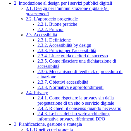
2. Introduzione al design per i servizi pubblici digitali
2.1. Design per l’amministrazione digitale (
e-
government
)
2.2. L’approccio progettuale
2.2.1. Buone pratiche
2.2.2. Principi
2.3. Accessibilità
2.3.1. Definizione
2.3.2. Accessibilità by design
2.3.3. Principi per l’accessibilità
2.3.4. Linee guida e criteri di successo
2.3.5. Come rilasciare una dichiarazione di
accessibilità
2.3.6. Meccanismo di feedback e procedura di
attuazione
2.3.7. Obiettivi accessibilità
2.3.8. Normativa e approfondimenti
2.4. Privacy
2.4.1. Come rispettare la privacy sin dalla
progettazione di un sito o servizio digitale
2.4.2. Richiedi il consenso quando necessario
2.4.3. Le basi del sito web: architettura,
informativa privacy, riferimenti DPO
3. Pianificazione, gestione e strategia
3.1. Obiettivi del progetto