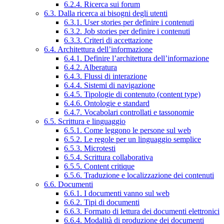
6.2.4. Ricerca sui forum
6.3. Dalla ricerca ai bisogni degli utenti
6.3.1. User stories per definire i contenuti
6.3.2. Job stories per definire i contenuti
6.3.3. Criteri di accettazione
6.4. Architettura dell’informazione
6.4.1. Definire l’architettura dell’informazione
6.4.2. Alberatura
6.4.3. Flussi di interazione
6.4.4. Sistemi di navigazione
6.4.5. Tipologie di contenuto (content type)
6.4.6. Ontologie e standard
6.4.7. Vocabolari controllati e tassonomie
6.5. Scrittura e linguaggio
6.5.1. Come leggono le persone sul web
6.5.2. Le regole per un linguaggio semplice
6.5.3. Microtesti
6.5.4. Scrittura collaborativa
6.5.5. Content critique
6.5.6. Traduzione e localizzazione dei contenuti
6.6. Documenti
6.6.1. I documenti vanno sul web
6.6.2. Tipi di documenti
6.6.3. Formato di lettura dei documenti elettronici
6.6.4. Modalità di produzione dei documenti