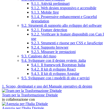
9.1.1. Attività preliminari
9.1.2. Web design responsivo e accessibile
9.1.3. Mobile first
9.1.4. Progressive enhancement e Graceful
degradation
9.2. Strumenti di supporto allo sviluppo del software
9.2.1. Feature detection
9.2.2. Verificare le feature disponibili con Can I
use
9.2.3. Strumenti e risorse per CSS e JavaScript
9.2.4. Supporto browser
9.2.5. Misurare le prestazioni
9.3. Catalogo del riuso
9.4. Sviluppare con il design system .italia
9.4.1. Il framework Bootstrap Italia
9.4.2. Il kit di sviluppo React
9.4.3. Il kit di sviluppo Angular
9.5. Sviluppare con i modelli di sito e servizi
1. Scopo, destinatari e uso del Manuale operativo di design
Team per la Trasformazione Digitale
in collaborazione con
Agenzia per l'Italia Digitale