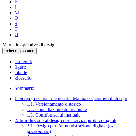
E
I
M
O
S
T
U
Manuale operativo di design
indici e glossario
contenuti
figure
tabelle
glossario
Sommario
1. Scopo, destinatari e uso del Manuale operativo di design
1.1. Versionamento e storico
1.2. Consultazione del manuale
1.3. Contribuisci al manuale
2. Introduzione al design per i servizi pubblici digitali
2.1. Design per l’amministrazione digitale (
e-
government
)