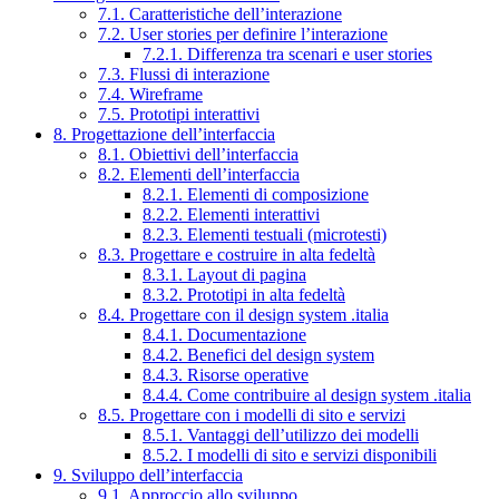
7.1. Caratteristiche dell’interazione
7.2. User stories per definire l’interazione
7.2.1. Differenza tra scenari e user stories
7.3. Flussi di interazione
7.4. Wireframe
7.5. Prototipi interattivi
8. Progettazione dell’interfaccia
8.1. Obiettivi dell’interfaccia
8.2. Elementi dell’interfaccia
8.2.1. Elementi di composizione
8.2.2. Elementi interattivi
8.2.3. Elementi testuali (microtesti)
8.3. Progettare e costruire in alta fedeltà
8.3.1. Layout di pagina
8.3.2. Prototipi in alta fedeltà
8.4. Progettare con il design system .italia
8.4.1. Documentazione
8.4.2. Benefici del design system
8.4.3. Risorse operative
8.4.4. Come contribuire al design system .italia
8.5. Progettare con i modelli di sito e servizi
8.5.1. Vantaggi dell’utilizzo dei modelli
8.5.2. I modelli di sito e servizi disponibili
9. Sviluppo dell’interfaccia
9.1. Approccio allo sviluppo