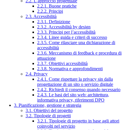
2.2. L’approccio progettuale
2.2.1. Buone pratiche
2.2.2. Principi
2.3. Accessibilità
2.3.1. Definizione
2.3.2. Accessibilità by design
2.3.3. Principi per l’accessibilità
2.3.4. Linee guida e criteri di successo
2.3.5. Come rilasciare una dichiarazione di
accessibilità
2.3.6. Meccanismo di feedback e procedura di
attuazione
2.3.7. Obiettivi accessibilità
2.3.8. Normativa e approfondimenti
2.4. Privacy
2.4.1. Come rispettare la privacy sin dalla
progettazione di un sito o servizio digitale
2.4.2. Richiedi il consenso quando necessario
2.4.3. Le basi del sito web: architettura,
informativa privacy, riferimenti DPO
3. Pianificazione, gestione e strategia
3.1. Obiettivi del progetto
3.2. Tipologie di progetti
3.2.1. Tipologie di progetto in base agli attori
coinvolti nel servizio