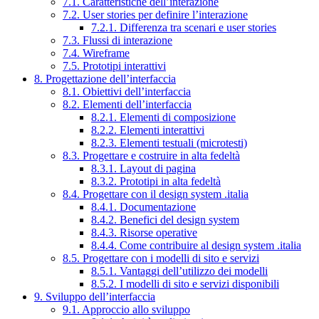
7.1. Caratteristiche dell’interazione
7.2. User stories per definire l’interazione
7.2.1. Differenza tra scenari e user stories
7.3. Flussi di interazione
7.4. Wireframe
7.5. Prototipi interattivi
8. Progettazione dell’interfaccia
8.1. Obiettivi dell’interfaccia
8.2. Elementi dell’interfaccia
8.2.1. Elementi di composizione
8.2.2. Elementi interattivi
8.2.3. Elementi testuali (microtesti)
8.3. Progettare e costruire in alta fedeltà
8.3.1. Layout di pagina
8.3.2. Prototipi in alta fedeltà
8.4. Progettare con il design system .italia
8.4.1. Documentazione
8.4.2. Benefici del design system
8.4.3. Risorse operative
8.4.4. Come contribuire al design system .italia
8.5. Progettare con i modelli di sito e servizi
8.5.1. Vantaggi dell’utilizzo dei modelli
8.5.2. I modelli di sito e servizi disponibili
9. Sviluppo dell’interfaccia
9.1. Approccio allo sviluppo