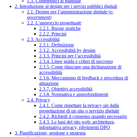
1.3. Contribuisci al manuale
2. Introduzione al design per i servizi pubblici digitali
2.1. Design per l’amministrazione digitale (
e-
government
)
2.2. L’approccio progettuale
2.2.1. Buone pratiche
2.2.2. Principi
2.3. Accessibilità
2.3.1. Definizione
2.3.2. Accessibilità by design
2.3.3. Principi per l’accessibilità
2.3.4. Linee guida e criteri di successo
2.3.5. Come rilasciare una dichiarazione di
accessibilità
2.3.6. Meccanismo di feedback e procedura di
attuazione
2.3.7. Obiettivi accessibilità
2.3.8. Normativa e approfondimenti
2.4. Privacy
2.4.1. Come rispettare la privacy sin dalla
progettazione di un sito o servizio digitale
2.4.2. Richiedi il consenso quando necessario
2.4.3. Le basi del sito web: architettura,
informativa privacy, riferimenti DPO
3. Pianificazione, gestione e strategia