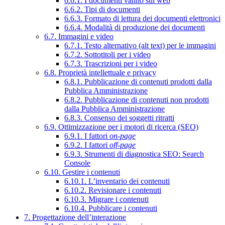
6.6.1. I documenti vanno sul web
6.6.2. Tipi di documenti
6.6.3. Formato di lettura dei documenti elettronici
6.6.4. Modalità di produzione dei documenti
6.7. Immagini e video
6.7.1. Testo alternativo (alt text) per le immagini
6.7.2. Sottotitoli per i video
6.7.3. Trascrizioni per i video
6.8. Proprietà intellettuale e privacy
6.8.1. Pubblicazione di contenuti prodotti dalla
Pubblica Amministrazione
6.8.2. Pubblicazione di contenuti non prodotti
dalla Pubblica Amministrazione
6.8.3. Consenso dei soggetti ritratti
6.9. Ottimizzazione per i motori di ricerca (SEO)
6.9.1. I fattori
on-page
6.9.2. I fattori
off-page
6.9.3. Strumenti di diagnostica SEO: Search
Console
6.10. Gestire i contenuti
6.10.1. L’inventario dei contenuti
6.10.2. Revisionare i contenuti
6.10.3. Migrare i contenuti
6.10.4. Pubblicare i contenuti
7. Progettazione dell’interazione