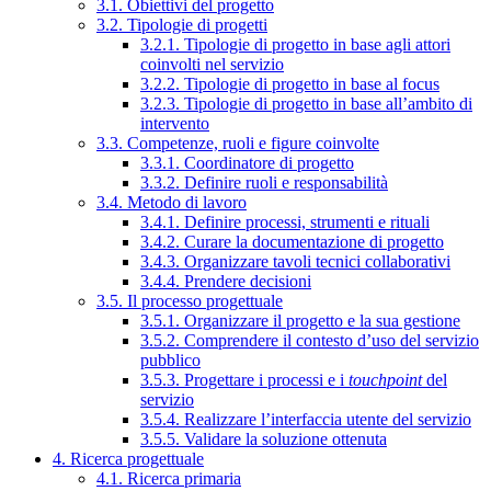
3.1. Obiettivi del progetto
3.2. Tipologie di progetti
3.2.1. Tipologie di progetto in base agli attori
coinvolti nel servizio
3.2.2. Tipologie di progetto in base al focus
3.2.3. Tipologie di progetto in base all’ambito di
intervento
3.3. Competenze, ruoli e figure coinvolte
3.3.1. Coordinatore di progetto
3.3.2. Definire ruoli e responsabilità
3.4. Metodo di lavoro
3.4.1. Definire processi, strumenti e rituali
3.4.2. Curare la documentazione di progetto
3.4.3. Organizzare tavoli tecnici collaborativi
3.4.4. Prendere decisioni
3.5. Il processo progettuale
3.5.1. Organizzare il progetto e la sua gestione
3.5.2. Comprendere il contesto d’uso del servizio
pubblico
3.5.3. Progettare i processi e i
touchpoint
del
servizio
3.5.4. Realizzare l’interfaccia utente del servizio
3.5.5. Validare la soluzione ottenuta
4. Ricerca progettuale
4.1. Ricerca primaria