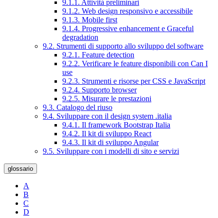
9.1.1. Attività preliminari
9.1.2. Web design responsivo e accessibile
9.1.3. Mobile first
9.1.4. Progressive enhancement e Graceful
degradation
9.2. Strumenti di supporto allo sviluppo del software
9.2.1. Feature detection
9.2.2. Verificare le feature disponibili con Can I
use
9.2.3. Strumenti e risorse per CSS e JavaScript
9.2.4. Supporto browser
9.2.5. Misurare le prestazioni
9.3. Catalogo del riuso
9.4. Sviluppare con il design system .italia
9.4.1. Il framework Bootstrap Italia
9.4.2. Il kit di sviluppo React
9.4.3. Il kit di sviluppo Angular
9.5. Sviluppare con i modelli di sito e servizi
glossario
A
B
C
D