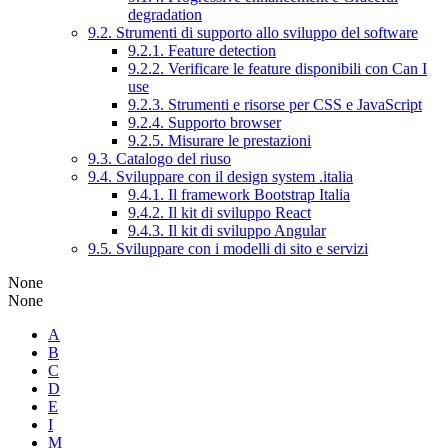
degradation
9.2. Strumenti di supporto allo sviluppo del software
9.2.1. Feature detection
9.2.2. Verificare le feature disponibili con Can I
use
9.2.3. Strumenti e risorse per CSS e JavaScript
9.2.4. Supporto browser
9.2.5. Misurare le prestazioni
9.3. Catalogo del riuso
9.4. Sviluppare con il design system .italia
9.4.1. Il framework Bootstrap Italia
9.4.2. Il kit di sviluppo React
9.4.3. Il kit di sviluppo Angular
9.5. Sviluppare con i modelli di sito e servizi
None
None
A
B
C
D
E
I
M