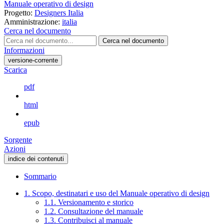
Manuale operativo di design
Progetto:
Designers Italia
Amministrazione:
italia
Cerca nel documento
Cerca nel documento
Informazioni
versione-corrente
Scarica
pdf
html
epub
Sorgente
Azioni
indice dei contenuti
Sommario
1. Scopo, destinatari e uso del Manuale operativo di design
1.1. Versionamento e storico
1.2. Consultazione del manuale
1.3. Contribuisci al manuale