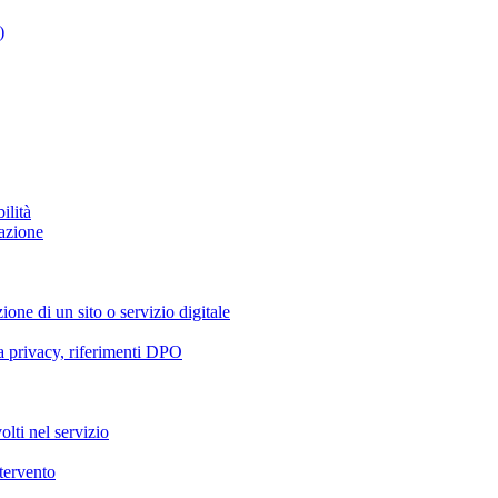
)
ilità
azione
ione di un sito o servizio digitale
va privacy, riferimenti DPO
olti nel servizio
ntervento