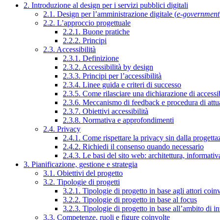
2. Introduzione al design per i servizi pubblici digitali
2.1. Design per l’amministrazione digitale (
e-government
2.2. L’approccio progettuale
2.2.1. Buone pratiche
2.2.2. Principi
2.3. Accessibilità
2.3.1. Definizione
2.3.2. Accessibilità by design
2.3.3. Principi per l’accessibilità
2.3.4. Linee guida e criteri di successo
2.3.5. Come rilasciare una dichiarazione di accessib
2.3.6. Meccanismo di feedback e procedura di attu
2.3.7. Obiettivi accessibilità
2.3.8. Normativa e approfondimenti
2.4. Privacy
2.4.1. Come rispettare la privacy sin dalla progettaz
2.4.2. Richiedi il consenso quando necessario
2.4.3. Le basi del sito web: architettura, informati
3. Pianificazione, gestione e strategia
3.1. Obiettivi del progetto
3.2. Tipologie di progetti
3.2.1. Tipologie di progetto in base agli attori coinv
3.2.2. Tipologie di progetto in base al focus
3.2.3. Tipologie di progetto in base all’ambito di i
3.3. Competenze, ruoli e figure coinvolte