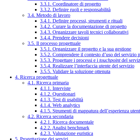
3.3.1. Coordinatore di progetto
3.3.2. Definire ruoli e responsabilità
3.4. Metodo di lavoro
3.4.1. Definire processi, strumenti e rituali
3.4.2. Curare la documentazione di progetto
3.4.3. Organizzare tavoli tecnici collaborativi
3.4.4. Prendere decisioni
3.5. Il processo progettuale
3.5.1. Organizzare il progetto e la sua gestione
3.5.2. Comprendere il contesto d’uso del servizio 
3.5.3. Progettare i processi e i
touchpoint
del servi
3.5.4. Realizzare l’interfaccia utente del servizio
3.5.5. Validare la soluzione ottenuta
4. Ricerca progettuale
4.1. Ricerca primaria
4.1.1. Interviste
4.1.2. Questionari
4.1.3. Test di usabilità
4.1.4. Web analytics
4.1.5. Strumenti di mappatura dell’esperienza uten
4.2. Ricerca secondaria
4.2.1. Ricerca documentale
4.2.2. Analisi benchmark
4.2.3. Valutazione euristica
5. Progettazione dei servizi