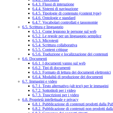
6.4.3. Flussi di interazione
6.4.4. Sistemi di navigazione
6.4.5. Tipologie di contenuto (content type)
6.4.6. Ontologie e standard
6.4.7. Vocabolari controllati e tassonomie
6.5. Scrittura e linguaggio
6.5.1. Come leggono le persone sul web
6.5.2. Le regole per un linguaggio semplice
6.5.3. Microtesti
6.5.4. Scrittura collaborativa
6.5.5. Content critique
6.5.6. Traduzione e localizzazione dei contenuti
6.6. Documenti
6.6.1. I documenti vanno sul web
6.6.2. Tipi di documenti
6.6.3. Formato di lettura dei documenti elettronici
6.6.4. Modalità di produzione dei documenti
6.7. Immagini e video
6.7.1. Testo alternativo (alt text) per le immagini
6.7.2. Sottotitoli per i video
6.7.3. Trascrizioni per i video
6.8. Proprietà intellettuale e privacy
6.8.1. Pubblicazione di contenuti prodotti dalla P
6.8.2. Pubblicazione di contenuti non prodotti dal