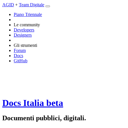
AGID
+
Team Digitale
Piano Triennale
Le community
Developers
Designers
Gli strumenti
Forum
Docs
GitHub
Docs Italia
beta
Documenti pubblici, digitali.