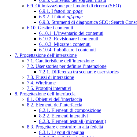
6.8.3. Consenso dei soggetti ritratti
6.9. Ottimizzazione per i motori di ricerca (SEO)
6.9.1. I fattori
on-page
6.9.2. I fattori
off-page
6.9.3. Strumenti di diagnostica SEO: Search Cons
6.10. Gestire i contenuti
6.10.1. L’inventario dei contenuti
6.10.2. Revisionare i contenuti
6.10.3. Migrare i contenuti
6.10.4. Pubblicare i contenuti
7. Progettazione dell’interazione
7.1. Caratteristiche dell’interazione
7.2. User stories per definire l’interazione
7.2.1. Differenza tra scenari e user stories
7.3. Flussi di interazione
7.4. Wireframe
7.5. Prototipi interattivi
8. Progettazione dell’interfaccia
8.1. Obiettivi dell’interfaccia
8.2. Elementi dell’interfaccia
8.2.1. Elementi di composizione
8.2.2. Elementi interattivi
8.2.3. Elementi testuali (microtesti)
8.3. Progettare e costruire in alta fedeltà
8.3.1. Layout di pagina