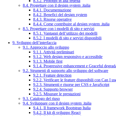
8.3.2. Prototipi in alta fedeltà
8.4. Progettare con il design system .italia
8.4.1. Documentazione
8.4.2. Benefici del design system
8.4.3. Risorse operative
8.4.4. Come contribuire al design system .italia
8.5. Progettare con i modelli di sito e servizi
8.5.1. Vantaggi dell’utilizzo dei modelli
8.5.2. I modelli di sito e servizi disponibili
9. Sviluppo dell’interfaccia
9.1. Approccio allo sviluppo
9.1.1. Attività preliminari
9.1.2. Web design responsivo e accessibile
9.1.3. Mobile first
9.1.4. Progressive enhancement e Graceful degrad
9.2. Strumenti di supporto allo sviluppo del software
9.2.1. Feature detection
9.2.2. Verificare le feature disponibili con Can I us
9.2.3. Strumenti e risorse per CSS e JavaScript
9.2.4. Supporto browser
9.2.5. Misurare le prestazioni
9.3. Catalogo del riuso
9.4. Sviluppare con il design system .italia
9.4.1. Il framework Bootstrap Italia
9.4.2. Il kit di sviluppo React