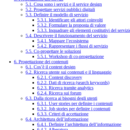
5.1. Cosa sono i servizi e il service design
5.2. Progettare servizi pubblici digitali
5.3. Definire il modello di servizio
5.3.1. Identificare gli attori coinvolti
5.3.2. Formulare la proposta di valore
5.3.3. Inquadrare gli elementi costitutivi del serviz
5.4. Descrivere il funzionamento del servizio
5.4.1. Mappare l’ecosistema
5.4.2. Rappresentare i flussi di servizio
5.5. Co-progettare le soluzioni
5.5.1. Workshop di co-progettazione
6. Progettazione dei contenuti
6.1. Cos’è il content design
6.2. Ricerca utente sui contenuti e il linguaggio
6.2.1. Content discovery
6.2.2. Dati di ricerca (search keywords)
6.2.3. Ricerca tramite analytics
6.2.4. Ricerca sui forum
6.3. Dalla ricerca ai bisogni degli utenti
6.3.1. User stories per definire i contenuti
6.3.2. Job stories per definire i contenuti
6.3.3. Criteri di accettazione
6.4. Architettura dell’informazione
6.4.1. Definire l’architettura dell’informazione
6.4.2. Alberatura