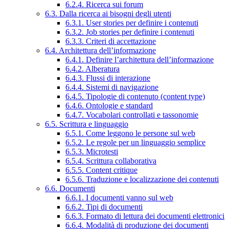
6.2.4. Ricerca sui forum
6.3. Dalla ricerca ai bisogni degli utenti
6.3.1. User stories per definire i contenuti
6.3.2. Job stories per definire i contenuti
6.3.3. Criteri di accettazione
6.4. Architettura dell’informazione
6.4.1. Definire l’architettura dell’informazione
6.4.2. Alberatura
6.4.3. Flussi di interazione
6.4.4. Sistemi di navigazione
6.4.5. Tipologie di contenuto (content type)
6.4.6. Ontologie e standard
6.4.7. Vocabolari controllati e tassonomie
6.5. Scrittura e linguaggio
6.5.1. Come leggono le persone sul web
6.5.2. Le regole per un linguaggio semplice
6.5.3. Microtesti
6.5.4. Scrittura collaborativa
6.5.5. Content critique
6.5.6. Traduzione e localizzazione dei contenuti
6.6. Documenti
6.6.1. I documenti vanno sul web
6.6.2. Tipi di documenti
6.6.3. Formato di lettura dei documenti elettronici
6.6.4. Modalità di produzione dei documenti