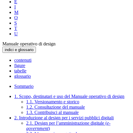
E
I
M
O
S
T
U
Manuale operativo di design
indici e glossario
contenuti
figure
tabelle
glossario
Sommario
1. Scopo, destinatari e uso del Manuale operativo di design
1.1. Versionamento e storico
1.2. Consultazione del manuale
1.3. Contribuisci al manuale
2. Introduzione al design per i servizi pubblici digitali
2.1. Design per l’amministrazione digitale (
e-
government
)