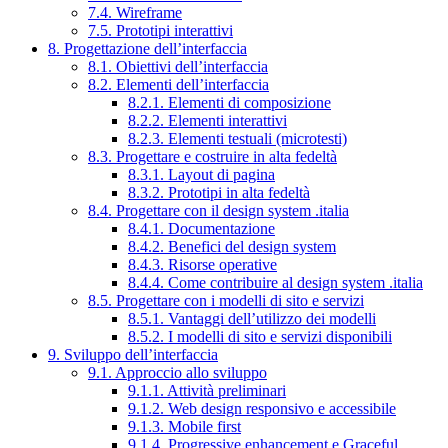
7.4. Wireframe
7.5. Prototipi interattivi
8. Progettazione dell’interfaccia
8.1. Obiettivi dell’interfaccia
8.2. Elementi dell’interfaccia
8.2.1. Elementi di composizione
8.2.2. Elementi interattivi
8.2.3. Elementi testuali (microtesti)
8.3. Progettare e costruire in alta fedeltà
8.3.1. Layout di pagina
8.3.2. Prototipi in alta fedeltà
8.4. Progettare con il design system .italia
8.4.1. Documentazione
8.4.2. Benefici del design system
8.4.3. Risorse operative
8.4.4. Come contribuire al design system .italia
8.5. Progettare con i modelli di sito e servizi
8.5.1. Vantaggi dell’utilizzo dei modelli
8.5.2. I modelli di sito e servizi disponibili
9. Sviluppo dell’interfaccia
9.1. Approccio allo sviluppo
9.1.1. Attività preliminari
9.1.2. Web design responsivo e accessibile
9.1.3. Mobile first
9.1.4. Progressive enhancement e Graceful