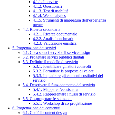
4.1.1. Interviste
4.1.2. Questionari
4.1.3. Test di usabilità
4.1.4. Web analytics
4.1.5. Strumenti di mappatura dell’esperienza
utente
4.2. Ricerca secondaria
4.2.1. Ricerca documentale
4.2.2. Analisi benchmark
4.2.3. Valutazione euristica
5. Progettazione dei servizi
5.1. Cosa sono i servizi e il service design
5.2. Progettare servizi pubblici digitali
5.3. Definire il modello di servizio
5.3.1. Identificare gli attori coinvolti
5.3.2. Formulare la proposta di valore
5.3.3. Inquadrare gli elementi costitutivi del
servizio
5.4. Descrivere il funzionamento del servizio
5.4.1. Mappare l’ecosistema
5.4.2. Rappresentare i flussi di servizio
5.5. Co-progettare le soluzioni
5.5.1. Workshop di co-progettazione
6. Progettazione dei contenuti
6.1. Cos’è il content design