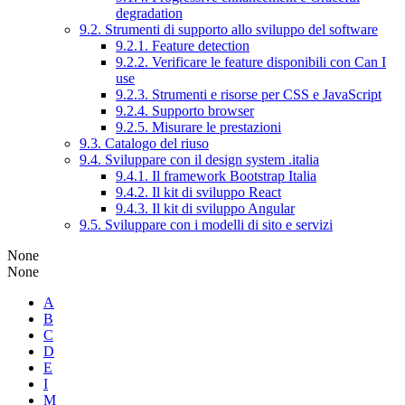
degradation
9.2. Strumenti di supporto allo sviluppo del software
9.2.1. Feature detection
9.2.2. Verificare le feature disponibili con Can I
use
9.2.3. Strumenti e risorse per CSS e JavaScript
9.2.4. Supporto browser
9.2.5. Misurare le prestazioni
9.3. Catalogo del riuso
9.4. Sviluppare con il design system .italia
9.4.1. Il framework Bootstrap Italia
9.4.2. Il kit di sviluppo React
9.4.3. Il kit di sviluppo Angular
9.5. Sviluppare con i modelli di sito e servizi
None
None
A
B
C
D
E
I
M