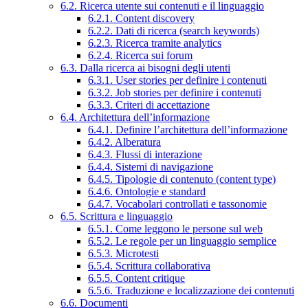
6.2. Ricerca utente sui contenuti e il linguaggio
6.2.1. Content discovery
6.2.2. Dati di ricerca (search keywords)
6.2.3. Ricerca tramite analytics
6.2.4. Ricerca sui forum
6.3. Dalla ricerca ai bisogni degli utenti
6.3.1. User stories per definire i contenuti
6.3.2. Job stories per definire i contenuti
6.3.3. Criteri di accettazione
6.4. Architettura dell’informazione
6.4.1. Definire l’architettura dell’informazione
6.4.2. Alberatura
6.4.3. Flussi di interazione
6.4.4. Sistemi di navigazione
6.4.5. Tipologie di contenuto (content type)
6.4.6. Ontologie e standard
6.4.7. Vocabolari controllati e tassonomie
6.5. Scrittura e linguaggio
6.5.1. Come leggono le persone sul web
6.5.2. Le regole per un linguaggio semplice
6.5.3. Microtesti
6.5.4. Scrittura collaborativa
6.5.5. Content critique
6.5.6. Traduzione e localizzazione dei contenuti
6.6. Documenti