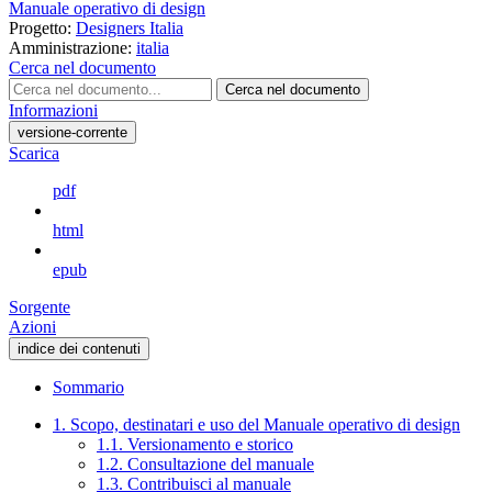
Manuale operativo di design
Progetto:
Designers Italia
Amministrazione:
italia
Cerca nel documento
Cerca nel documento
Informazioni
versione-corrente
Scarica
pdf
html
epub
Sorgente
Azioni
indice dei contenuti
Sommario
1. Scopo, destinatari e uso del Manuale operativo di design
1.1. Versionamento e storico
1.2. Consultazione del manuale
1.3. Contribuisci al manuale