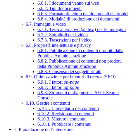
6.6.1. I documenti vanno sul web
6.6.2. Tipi di documenti
6.6.3. Formato di lettura dei documenti elettronici
6.6.4. Modalità di produzione dei documenti
6.7. Immagini e video
6.7.1. Testo alternativo (alt text) per le immagini
6.7.2. Sottotitoli per i video
6.7.3. Trascrizioni per i video
6.8. Proprietà intellettuale e privacy
6.8.1. Pubblicazione di contenuti prodotti dalla
Pubblica Amministrazione
6.8.2. Pubblicazione di contenuti non prodotti
dalla Pubblica Amministrazione
6.8.3. Consenso dei soggetti ritratti
6.9. Ottimizzazione per i motori di ricerca (SEO)
6.9.1. I fattori
on-page
6.9.2. I fattori
off-page
6.9.3. Strumenti di diagnostica SEO: Search
Console
6.10. Gestire i contenuti
6.10.1. L’inventario dei contenuti
6.10.2. Revisionare i contenuti
6.10.3. Migrare i contenuti
6.10.4. Pubblicare i contenuti
7. Progettazione dell’interazione