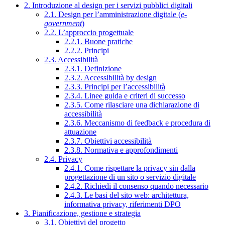
2. Introduzione al design per i servizi pubblici digitali
2.1. Design per l’amministrazione digitale (
e-
government
)
2.2. L’approccio progettuale
2.2.1. Buone pratiche
2.2.2. Principi
2.3. Accessibilità
2.3.1. Definizione
2.3.2. Accessibilità by design
2.3.3. Principi per l’accessibilità
2.3.4. Linee guida e criteri di successo
2.3.5. Come rilasciare una dichiarazione di
accessibilità
2.3.6. Meccanismo di feedback e procedura di
attuazione
2.3.7. Obiettivi accessibilità
2.3.8. Normativa e approfondimenti
2.4. Privacy
2.4.1. Come rispettare la privacy sin dalla
progettazione di un sito o servizio digitale
2.4.2. Richiedi il consenso quando necessario
2.4.3. Le basi del sito web: architettura,
informativa privacy, riferimenti DPO
3. Pianificazione, gestione e strategia
3.1. Obiettivi del progetto