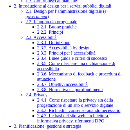
1.3. Contribuisci al manuale
2. Introduzione al design per i servizi pubblici digitali
2.1. Design per l’amministrazione digitale (
e-
government
)
2.2. L’approccio progettuale
2.2.1. Buone pratiche
2.2.2. Principi
2.3. Accessibilità
2.3.1. Definizione
2.3.2. Accessibilità by design
2.3.3. Principi per l’accessibilità
2.3.4. Linee guida e criteri di successo
2.3.5. Come rilasciare una dichiarazione di
accessibilità
2.3.6. Meccanismo di feedback e procedura di
attuazione
2.3.7. Obiettivi accessibilità
2.3.8. Normativa e approfondimenti
2.4. Privacy
2.4.1. Come rispettare la privacy sin dalla
progettazione di un sito o servizio digitale
2.4.2. Richiedi il consenso quando necessario
2.4.3. Le basi del sito web: architettura,
informativa privacy, riferimenti DPO
3. Pianificazione, gestione e strategia