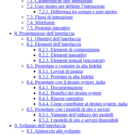
7.1. Caratteristiche dell’interazione
7.2. User stories per definire l’interazione
7.2.1. Differenza tra scenari e user stories
7.3. Flussi di interazione
7.4. Wireframe
7.5. Prototipi interattivi
8. Progettazione dell’interfaccia
8.1. Obiettivi dell’interfaccia
8.2. Elementi dell’interfaccia
8.2.1. Elementi di composizione
8.2.2. Elementi interattivi
8.2.3. Elementi testuali (microtesti)
8.3. Progettare e costruire in alta fedeltà
8.3.1. Layout di pagina
8.3.2. Prototipi in alta fedeltà
8.4. Progettare con il design system .italia
8.4.1. Documentazione
8.4.2. Benefici del design system
8.4.3. Risorse operative
8.4.4. Come contribuire al design system .italia
8.5. Progettare con i modelli di sito e servizi
8.5.1. Vantaggi dell’utilizzo dei modelli
8.5.2. I modelli di sito e servizi disponibili
9. Sviluppo dell’interfaccia
9.1. Approccio allo sviluppo