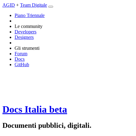
AGID
+
Team Digitale
Piano Triennale
Le community
Developers
Designers
Gli strumenti
Forum
Docs
GitHub
Docs Italia
beta
Documenti pubblici, digitali.