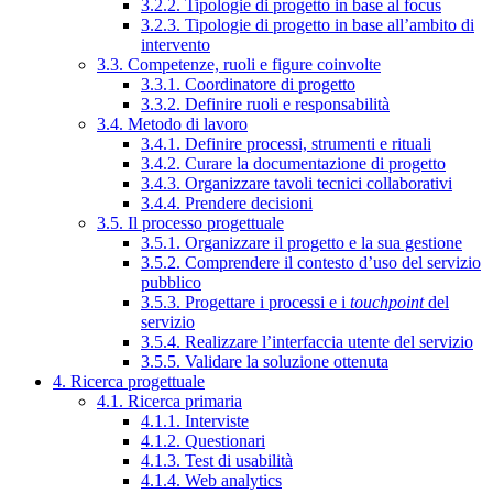
3.2.2. Tipologie di progetto in base al focus
3.2.3. Tipologie di progetto in base all’ambito di
intervento
3.3. Competenze, ruoli e figure coinvolte
3.3.1. Coordinatore di progetto
3.3.2. Definire ruoli e responsabilità
3.4. Metodo di lavoro
3.4.1. Definire processi, strumenti e rituali
3.4.2. Curare la documentazione di progetto
3.4.3. Organizzare tavoli tecnici collaborativi
3.4.4. Prendere decisioni
3.5. Il processo progettuale
3.5.1. Organizzare il progetto e la sua gestione
3.5.2. Comprendere il contesto d’uso del servizio
pubblico
3.5.3. Progettare i processi e i
touchpoint
del
servizio
3.5.4. Realizzare l’interfaccia utente del servizio
3.5.5. Validare la soluzione ottenuta
4. Ricerca progettuale
4.1. Ricerca primaria
4.1.1. Interviste
4.1.2. Questionari
4.1.3. Test di usabilità
4.1.4. Web analytics