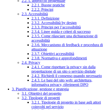
2.2. L’approccio progettuale
2.2.1. Buone pratiche
2.2.2. Principi
2.3. Accessibilità
2.3.1. Definizione
2.3.2. Accessibilità by design
2.3.3. Principi per l’accessibilità
2.3.4. Linee guida e criteri di successo
2.3.5. Come rilasciare una dichiarazione di
accessibilità
2.3.6. Meccanismo di feedback e procedura di
attuazione
2.3.7. Obiettivi accessibilità
2.3.8. Normativa e approfondimenti
2.4. Privacy
2.4.1. Come rispettare la privacy sin dalla
progettazione di un sito o servizio digitale
2.4.2. Richiedi il consenso quando necessario
2.4.3. Le basi del sito web: architettura,
informativa privacy, riferimenti DPO
3. Pianificazione, gestione e strategia
3.1. Obiettivi del progetto
3.2. Tipologie di progetti
3.2.1. Tipologie di progetto in base agli attori
coinvolti nel servizio