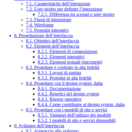
7.1. Caratteristiche dell’interazione
7.2. User stories per definire l’interazione
7.2.1. Differenza tra scenari e user stories
7.3. Flussi di interazione
7.4. Wireframe
7.5. Prototipi interattivi
8. Progettazione dell’interfaccia
8.1. Obiettivi dell’interfaccia
8.2. Elementi dell’interfaccia
8.2.1. Elementi di composizione
8.2.2. Elementi interattivi
8.2.3. Elementi testuali (microtesti)
8.3. Progettare e costruire in alta fedeltà
8.3.1. Layout di pagina
8.3.2. Prototipi in alta fedeltà
8.4. Progettare con il design system .italia
8.4.1. Documentazione
8.4.2. Benefici del design system
8.4.3. Risorse operative
8.4.4. Come contribuire al design system .italia
8.5. Progettare con i modelli di sito e servizi
8.5.1. Vantaggi dell’utilizzo dei modelli
8.5.2. I modelli di sito e servizi disponibili
9. Sviluppo dell’interfaccia
9.1. Approccio allo sviluppo