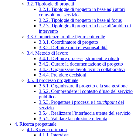
3.2. Tipologie di progetti
3.2.1. Tipologie di progetto in base agli attori
coinvolti nel servizio
3.2.2. Tipologie di progetto in base al focus
3.2.3. Tipologie di progetto in base all’ambito di
intervento
3.3. Competenze, ruoli e figure coinvolte
3.3.1. Coordinatore di progetto
3.3.2. Definire ruoli e responsabilità
3.4. Metodo di lavoro
3.4.1. Definire processi, strumenti e rituali
3.4.2. Curare la documentazione di progetto
3.4.3. Organizzare tavoli tecnici collaborativi
3.4.4. Prendere decisioni
3.5. Il processo progettuale
3.5.1. Organizzare il progetto e la sua gestione
3.5.2. Comprendere il contesto d’uso del servizio
pubblico
3.5.3. Progettare i processi e i
touchpoint
del
servizio
3.5.4. Realizzare l’interfaccia utente del servizio
3.5.5. Validare la soluzione ottenuta
4. Ricerca progettuale
4.1. Ricerca primaria
4.1.1. Interviste