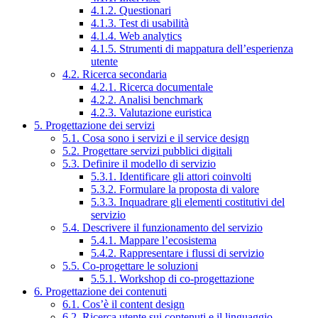
4.1.2. Questionari
4.1.3. Test di usabilità
4.1.4. Web analytics
4.1.5. Strumenti di mappatura dell’esperienza
utente
4.2. Ricerca secondaria
4.2.1. Ricerca documentale
4.2.2. Analisi benchmark
4.2.3. Valutazione euristica
5. Progettazione dei servizi
5.1. Cosa sono i servizi e il service design
5.2. Progettare servizi pubblici digitali
5.3. Definire il modello di servizio
5.3.1. Identificare gli attori coinvolti
5.3.2. Formulare la proposta di valore
5.3.3. Inquadrare gli elementi costitutivi del
servizio
5.4. Descrivere il funzionamento del servizio
5.4.1. Mappare l’ecosistema
5.4.2. Rappresentare i flussi di servizio
5.5. Co-progettare le soluzioni
5.5.1. Workshop di co-progettazione
6. Progettazione dei contenuti
6.1. Cos’è il content design
6.2. Ricerca utente sui contenuti e il linguaggio