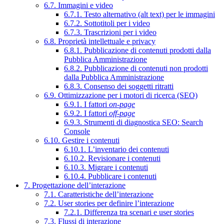
6.7. Immagini e video
6.7.1. Testo alternativo (alt text) per le immagini
6.7.2. Sottotitoli per i video
6.7.3. Trascrizioni per i video
6.8. Proprietà intellettuale e privacy
6.8.1. Pubblicazione di contenuti prodotti dalla
Pubblica Amministrazione
6.8.2. Pubblicazione di contenuti non prodotti
dalla Pubblica Amministrazione
6.8.3. Consenso dei soggetti ritratti
6.9. Ottimizzazione per i motori di ricerca (SEO)
6.9.1. I fattori
on-page
6.9.2. I fattori
off-page
6.9.3. Strumenti di diagnostica SEO: Search
Console
6.10. Gestire i contenuti
6.10.1. L’inventario dei contenuti
6.10.2. Revisionare i contenuti
6.10.3. Migrare i contenuti
6.10.4. Pubblicare i contenuti
7. Progettazione dell’interazione
7.1. Caratteristiche dell’interazione
7.2. User stories per definire l’interazione
7.2.1. Differenza tra scenari e user stories
7.3. Flussi di interazione