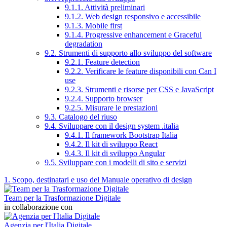
9.1.1. Attività preliminari
9.1.2. Web design responsivo e accessibile
9.1.3. Mobile first
9.1.4. Progressive enhancement e Graceful
degradation
9.2. Strumenti di supporto allo sviluppo del software
9.2.1. Feature detection
9.2.2. Verificare le feature disponibili con Can I
use
9.2.3. Strumenti e risorse per CSS e JavaScript
9.2.4. Supporto browser
9.2.5. Misurare le prestazioni
9.3. Catalogo del riuso
9.4. Sviluppare con il design system .italia
9.4.1. Il framework Bootstrap Italia
9.4.2. Il kit di sviluppo React
9.4.3. Il kit di sviluppo Angular
9.5. Sviluppare con i modelli di sito e servizi
1. Scopo, destinatari e uso del Manuale operativo di design
Team per la Trasformazione Digitale
in collaborazione con
Agenzia per l'Italia Digitale