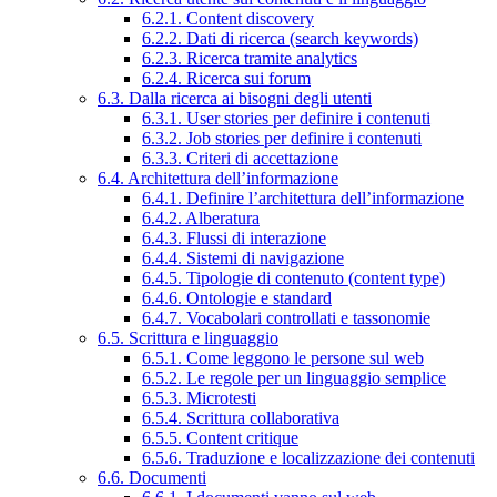
6.2.1. Content discovery
6.2.2. Dati di ricerca (search keywords)
6.2.3. Ricerca tramite analytics
6.2.4. Ricerca sui forum
6.3. Dalla ricerca ai bisogni degli utenti
6.3.1. User stories per definire i contenuti
6.3.2. Job stories per definire i contenuti
6.3.3. Criteri di accettazione
6.4. Architettura dell’informazione
6.4.1. Definire l’architettura dell’informazione
6.4.2. Alberatura
6.4.3. Flussi di interazione
6.4.4. Sistemi di navigazione
6.4.5. Tipologie di contenuto (content type)
6.4.6. Ontologie e standard
6.4.7. Vocabolari controllati e tassonomie
6.5. Scrittura e linguaggio
6.5.1. Come leggono le persone sul web
6.5.2. Le regole per un linguaggio semplice
6.5.3. Microtesti
6.5.4. Scrittura collaborativa
6.5.5. Content critique
6.5.6. Traduzione e localizzazione dei contenuti
6.6. Documenti