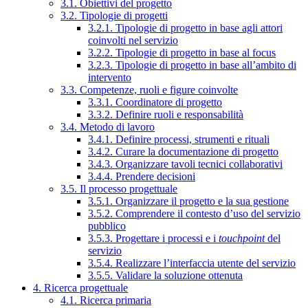
3.1. Obiettivi del progetto
3.2. Tipologie di progetti
3.2.1. Tipologie di progetto in base agli attori
coinvolti nel servizio
3.2.2. Tipologie di progetto in base al focus
3.2.3. Tipologie di progetto in base all’ambito di
intervento
3.3. Competenze, ruoli e figure coinvolte
3.3.1. Coordinatore di progetto
3.3.2. Definire ruoli e responsabilità
3.4. Metodo di lavoro
3.4.1. Definire processi, strumenti e rituali
3.4.2. Curare la documentazione di progetto
3.4.3. Organizzare tavoli tecnici collaborativi
3.4.4. Prendere decisioni
3.5. Il processo progettuale
3.5.1. Organizzare il progetto e la sua gestione
3.5.2. Comprendere il contesto d’uso del servizio
pubblico
3.5.3. Progettare i processi e i
touchpoint
del
servizio
3.5.4. Realizzare l’interfaccia utente del servizio
3.5.5. Validare la soluzione ottenuta
4. Ricerca progettuale
4.1. Ricerca primaria