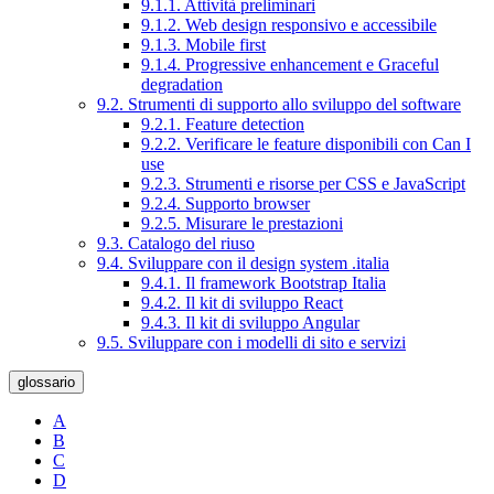
9.1.1. Attività preliminari
9.1.2. Web design responsivo e accessibile
9.1.3. Mobile first
9.1.4. Progressive enhancement e Graceful
degradation
9.2. Strumenti di supporto allo sviluppo del software
9.2.1. Feature detection
9.2.2. Verificare le feature disponibili con Can I
use
9.2.3. Strumenti e risorse per CSS e JavaScript
9.2.4. Supporto browser
9.2.5. Misurare le prestazioni
9.3. Catalogo del riuso
9.4. Sviluppare con il design system .italia
9.4.1. Il framework Bootstrap Italia
9.4.2. Il kit di sviluppo React
9.4.3. Il kit di sviluppo Angular
9.5. Sviluppare con i modelli di sito e servizi
glossario
A
B
C
D