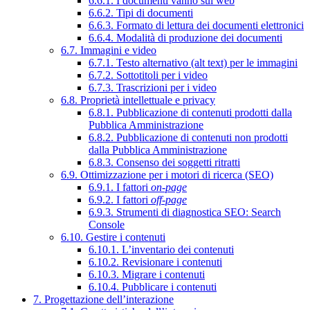
6.6.1. I documenti vanno sul web
6.6.2. Tipi di documenti
6.6.3. Formato di lettura dei documenti elettronici
6.6.4. Modalità di produzione dei documenti
6.7. Immagini e video
6.7.1. Testo alternativo (alt text) per le immagini
6.7.2. Sottotitoli per i video
6.7.3. Trascrizioni per i video
6.8. Proprietà intellettuale e privacy
6.8.1. Pubblicazione di contenuti prodotti dalla
Pubblica Amministrazione
6.8.2. Pubblicazione di contenuti non prodotti
dalla Pubblica Amministrazione
6.8.3. Consenso dei soggetti ritratti
6.9. Ottimizzazione per i motori di ricerca (SEO)
6.9.1. I fattori
on-page
6.9.2. I fattori
off-page
6.9.3. Strumenti di diagnostica SEO: Search
Console
6.10. Gestire i contenuti
6.10.1. L’inventario dei contenuti
6.10.2. Revisionare i contenuti
6.10.3. Migrare i contenuti
6.10.4. Pubblicare i contenuti
7. Progettazione dell’interazione