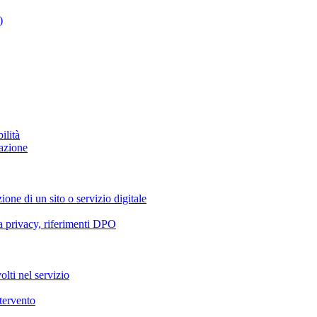
)
ilità
azione
ione di un sito o servizio digitale
va privacy, riferimenti DPO
olti nel servizio
ntervento