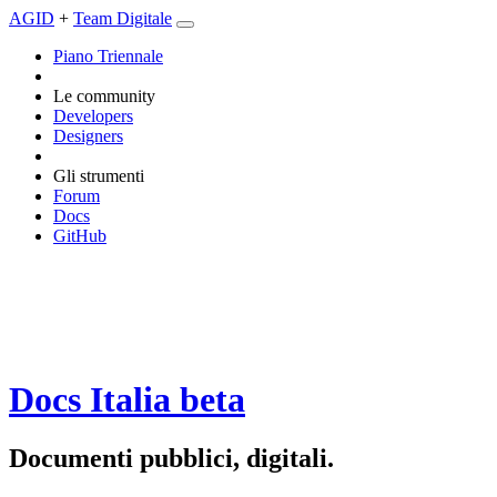
AGID
+
Team Digitale
Piano Triennale
Le community
Developers
Designers
Gli strumenti
Forum
Docs
GitHub
Docs Italia
beta
Documenti pubblici, digitali.