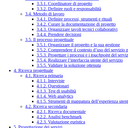
3.3.1. Coordinatore di progetto
3.3.2. Definire ruoli e responsabilità
3.4. Metodo di lavoro
3.4.1. Definire processi, strumenti e rituali
3.4.2. Curare la documentazione di progetto
3.4.3. Organizzare tavoli tecnici collaborativi
3.4.4. Prendere decisioni
3.5. Il processo progettuale
3.5.1. Organizzare il progetto e la sua gestione
3.5.2. Comprendere il contesto d’uso del servizio 
3.5.3. Progettare i processi e i
touchpoint
del servi
3.5.4. Realizzare l’interfaccia utente del servizio
3.5.5. Validare la soluzione ottenuta
4. Ricerca progettuale
4.1. Ricerca primaria
4.1.1. Interviste
4.1.2. Questionari
4.1.3. Test di usabilità
4.1.4. Web analytics
4.1.5. Strumenti di mappatura dell’esperienza uten
4.2. Ricerca secondaria
4.2.1. Ricerca documentale
4.2.2. Analisi benchmark
4.2.3. Valutazione euristica
5. Progettazione dei servizi