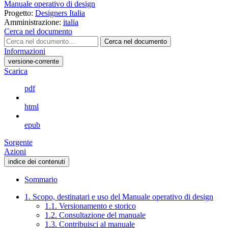
Manuale operativo di design
Progetto:
Designers Italia
Amministrazione:
italia
Cerca nel documento
Cerca nel documento
Informazioni
versione-corrente
Scarica
pdf
html
epub
Sorgente
Azioni
indice dei contenuti
Sommario
1. Scopo, destinatari e uso del Manuale operativo di design
1.1. Versionamento e storico
1.2. Consultazione del manuale
1.3. Contribuisci al manuale