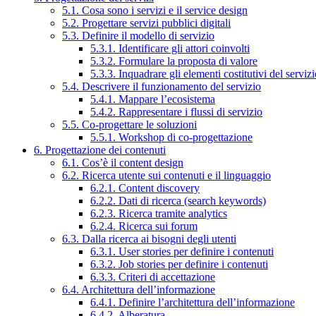
5.1. Cosa sono i servizi e il service design
5.2. Progettare servizi pubblici digitali
5.3. Definire il modello di servizio
5.3.1. Identificare gli attori coinvolti
5.3.2. Formulare la proposta di valore
5.3.3. Inquadrare gli elementi costitutivi del serviz
5.4. Descrivere il funzionamento del servizio
5.4.1. Mappare l’ecosistema
5.4.2. Rappresentare i flussi di servizio
5.5. Co-progettare le soluzioni
5.5.1. Workshop di co-progettazione
6. Progettazione dei contenuti
6.1. Cos’è il content design
6.2. Ricerca utente sui contenuti e il linguaggio
6.2.1. Content discovery
6.2.2. Dati di ricerca (search keywords)
6.2.3. Ricerca tramite analytics
6.2.4. Ricerca sui forum
6.3. Dalla ricerca ai bisogni degli utenti
6.3.1. User stories per definire i contenuti
6.3.2. Job stories per definire i contenuti
6.3.3. Criteri di accettazione
6.4. Architettura dell’informazione
6.4.1. Definire l’architettura dell’informazione
6.4.2. Alberatura