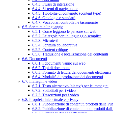
6.4.3. Flussi di interazione
6.4.4. Sistemi di navigazione
6.4.5. Tipologie di contenuto (content type)
6.4.6. Ontologie e standard
6.4.7. Vocabolari controllati e tassonomie
6.5. Scrittura e linguaggio
6.5.1. Come leggono le persone sul web
6.5.2. Le regole per un linguaggio semplice
6.5.3. Microtesti
6.5.4. Scrittura collaborativa
6.5.5. Content critique
6.5.6. Traduzione e localizzazione dei contenuti
6.6. Documenti
6.6.1. I documenti vanno sul web
6.6.2. Tipi di documenti
6.6.3. Formato di lettura dei documenti elettronici
6.6.4. Modalità di produzione dei documenti
6.7. Immagini e video
6.7.1. Testo alternativo (alt text) per le immagini
6.7.2. Sottotitoli per i video
6.7.3. Trascrizioni per i video
6.8. Proprietà intellettuale e privacy
6.8.1. Pubblicazione di contenuti prodotti dalla P
6.8.2. Pubblicazione di contenuti non prodotti dal