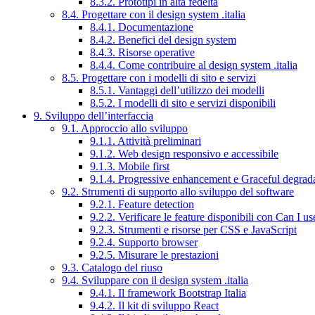
8.3.2. Prototipi in alta fedeltà
8.4. Progettare con il design system .italia
8.4.1. Documentazione
8.4.2. Benefici del design system
8.4.3. Risorse operative
8.4.4. Come contribuire al design system .italia
8.5. Progettare con i modelli di sito e servizi
8.5.1. Vantaggi dell’utilizzo dei modelli
8.5.2. I modelli di sito e servizi disponibili
9. Sviluppo dell’interfaccia
9.1. Approccio allo sviluppo
9.1.1. Attività preliminari
9.1.2. Web design responsivo e accessibile
9.1.3. Mobile first
9.1.4. Progressive enhancement e Graceful degrad
9.2. Strumenti di supporto allo sviluppo del software
9.2.1. Feature detection
9.2.2. Verificare le feature disponibili con Can I us
9.2.3. Strumenti e risorse per CSS e JavaScript
9.2.4. Supporto browser
9.2.5. Misurare le prestazioni
9.3. Catalogo del riuso
9.4. Sviluppare con il design system .italia
9.4.1. Il framework Bootstrap Italia
9.4.2. Il kit di sviluppo React