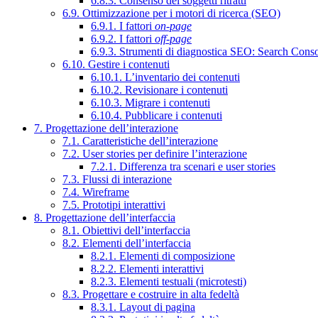
6.8.3. Consenso dei soggetti ritratti
6.9. Ottimizzazione per i motori di ricerca (SEO)
6.9.1. I fattori
on-page
6.9.2. I fattori
off-page
6.9.3. Strumenti di diagnostica SEO: Search Cons
6.10. Gestire i contenuti
6.10.1. L’inventario dei contenuti
6.10.2. Revisionare i contenuti
6.10.3. Migrare i contenuti
6.10.4. Pubblicare i contenuti
7. Progettazione dell’interazione
7.1. Caratteristiche dell’interazione
7.2. User stories per definire l’interazione
7.2.1. Differenza tra scenari e user stories
7.3. Flussi di interazione
7.4. Wireframe
7.5. Prototipi interattivi
8. Progettazione dell’interfaccia
8.1. Obiettivi dell’interfaccia
8.2. Elementi dell’interfaccia
8.2.1. Elementi di composizione
8.2.2. Elementi interattivi
8.2.3. Elementi testuali (microtesti)
8.3. Progettare e costruire in alta fedeltà
8.3.1. Layout di pagina