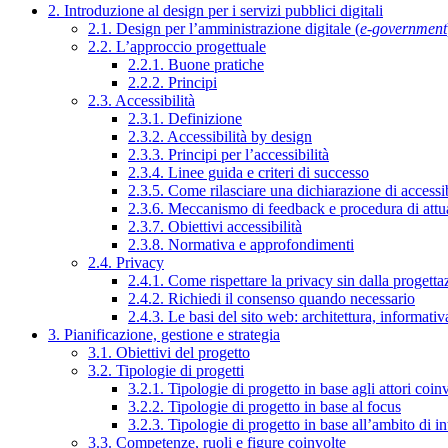
2. Introduzione al design per i servizi pubblici digitali
2.1. Design per l’amministrazione digitale (
e-government
2.2. L’approccio progettuale
2.2.1. Buone pratiche
2.2.2. Principi
2.3. Accessibilità
2.3.1. Definizione
2.3.2. Accessibilità by design
2.3.3. Principi per l’accessibilità
2.3.4. Linee guida e criteri di successo
2.3.5. Come rilasciare una dichiarazione di accessib
2.3.6. Meccanismo di feedback e procedura di attu
2.3.7. Obiettivi accessibilità
2.3.8. Normativa e approfondimenti
2.4. Privacy
2.4.1. Come rispettare la privacy sin dalla progettaz
2.4.2. Richiedi il consenso quando necessario
2.4.3. Le basi del sito web: architettura, informati
3. Pianificazione, gestione e strategia
3.1. Obiettivi del progetto
3.2. Tipologie di progetti
3.2.1. Tipologie di progetto in base agli attori coinv
3.2.2. Tipologie di progetto in base al focus
3.2.3. Tipologie di progetto in base all’ambito di i
3.3. Competenze, ruoli e figure coinvolte