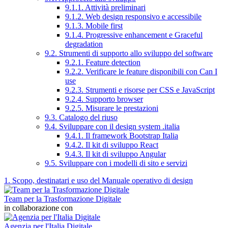
9.1.1. Attività preliminari
9.1.2. Web design responsivo e accessibile
9.1.3. Mobile first
9.1.4. Progressive enhancement e Graceful
degradation
9.2. Strumenti di supporto allo sviluppo del software
9.2.1. Feature detection
9.2.2. Verificare le feature disponibili con Can I
use
9.2.3. Strumenti e risorse per CSS e JavaScript
9.2.4. Supporto browser
9.2.5. Misurare le prestazioni
9.3. Catalogo del riuso
9.4. Sviluppare con il design system .italia
9.4.1. Il framework Bootstrap Italia
9.4.2. Il kit di sviluppo React
9.4.3. Il kit di sviluppo Angular
9.5. Sviluppare con i modelli di sito e servizi
1. Scopo, destinatari e uso del Manuale operativo di design
Team per la Trasformazione Digitale
in collaborazione con
Agenzia per l'Italia Digitale