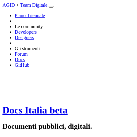
AGID
+
Team Digitale
Piano Triennale
Le community
Developers
Designers
Gli strumenti
Forum
Docs
GitHub
Docs Italia
beta
Documenti pubblici, digitali.