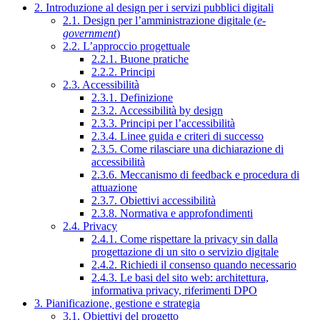
2. Introduzione al design per i servizi pubblici digitali
2.1. Design per l’amministrazione digitale (
e-
government
)
2.2. L’approccio progettuale
2.2.1. Buone pratiche
2.2.2. Principi
2.3. Accessibilità
2.3.1. Definizione
2.3.2. Accessibilità by design
2.3.3. Principi per l’accessibilità
2.3.4. Linee guida e criteri di successo
2.3.5. Come rilasciare una dichiarazione di
accessibilità
2.3.6. Meccanismo di feedback e procedura di
attuazione
2.3.7. Obiettivi accessibilità
2.3.8. Normativa e approfondimenti
2.4. Privacy
2.4.1. Come rispettare la privacy sin dalla
progettazione di un sito o servizio digitale
2.4.2. Richiedi il consenso quando necessario
2.4.3. Le basi del sito web: architettura,
informativa privacy, riferimenti DPO
3. Pianificazione, gestione e strategia
3.1. Obiettivi del progetto