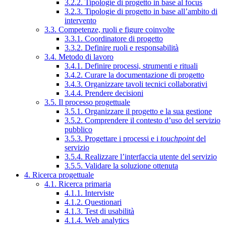
3.2.2. Tipologie di progetto in base al focus
3.2.3. Tipologie di progetto in base all’ambito di
intervento
3.3. Competenze, ruoli e figure coinvolte
3.3.1. Coordinatore di progetto
3.3.2. Definire ruoli e responsabilità
3.4. Metodo di lavoro
3.4.1. Definire processi, strumenti e rituali
3.4.2. Curare la documentazione di progetto
3.4.3. Organizzare tavoli tecnici collaborativi
3.4.4. Prendere decisioni
3.5. Il processo progettuale
3.5.1. Organizzare il progetto e la sua gestione
3.5.2. Comprendere il contesto d’uso del servizio
pubblico
3.5.3. Progettare i processi e i
touchpoint
del
servizio
3.5.4. Realizzare l’interfaccia utente del servizio
3.5.5. Validare la soluzione ottenuta
4. Ricerca progettuale
4.1. Ricerca primaria
4.1.1. Interviste
4.1.2. Questionari
4.1.3. Test di usabilità
4.1.4. Web analytics