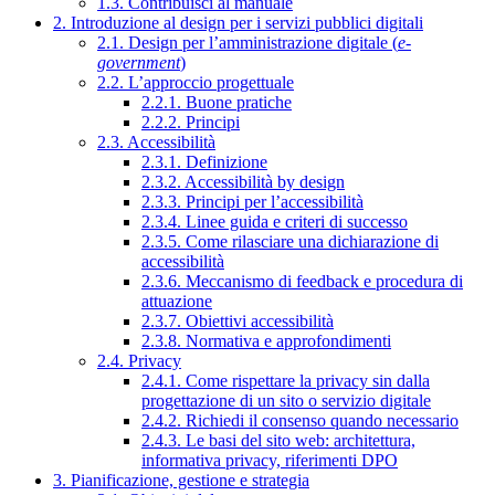
1.3. Contribuisci al manuale
2. Introduzione al design per i servizi pubblici digitali
2.1. Design per l’amministrazione digitale (
e-
government
)
2.2. L’approccio progettuale
2.2.1. Buone pratiche
2.2.2. Principi
2.3. Accessibilità
2.3.1. Definizione
2.3.2. Accessibilità by design
2.3.3. Principi per l’accessibilità
2.3.4. Linee guida e criteri di successo
2.3.5. Come rilasciare una dichiarazione di
accessibilità
2.3.6. Meccanismo di feedback e procedura di
attuazione
2.3.7. Obiettivi accessibilità
2.3.8. Normativa e approfondimenti
2.4. Privacy
2.4.1. Come rispettare la privacy sin dalla
progettazione di un sito o servizio digitale
2.4.2. Richiedi il consenso quando necessario
2.4.3. Le basi del sito web: architettura,
informativa privacy, riferimenti DPO
3. Pianificazione, gestione e strategia