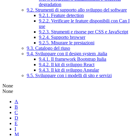
degradation
9.2. Strumenti di supporto allo sviluppo del software
9.2.1. Feature detection
9.2.2. Verificare le feature disponibili con Can I
use
9.2.3. Strumenti e risorse per CSS e JavaScript
9.2.4. Supporto browser
9.2.5. Misurare le prestazioni
9.3. Catalogo del riuso
9.4. Sviluppare con il design system .italia
9.4.1. Il framework Bootstrap Italia
9.4.2. Il kit di sviluppo React
9.4.3. Il kit di sviluppo Angular
9.5. Sviluppare con i modelli di sito e servizi
None
None
A
B
C
D
E
I
M