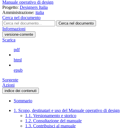
Manuale operativo di design
Progetto:
Designers Italia
Amministrazione:
italia
Cerca nel documento
Cerca nel documento
Informazioni
versione-corrente
Scarica
pdf
html
epub
Sorgente
Azioni
indice dei contenuti
Sommario
1. Scopo, destinatari e uso del Manuale operativo di design
1.1. Versionamento e storico
1.2. Consultazione del manuale
1.3. Contribuisci al manuale