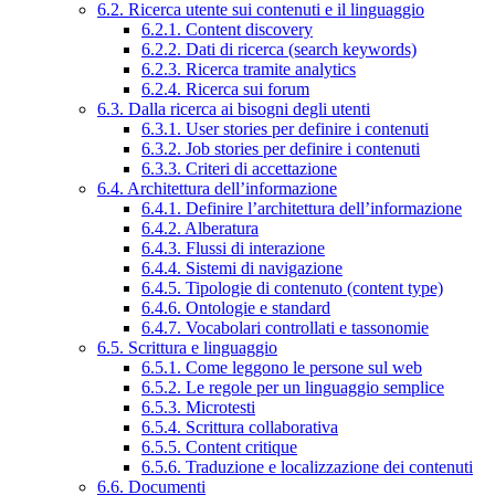
6.2. Ricerca utente sui contenuti e il linguaggio
6.2.1. Content discovery
6.2.2. Dati di ricerca (search keywords)
6.2.3. Ricerca tramite analytics
6.2.4. Ricerca sui forum
6.3. Dalla ricerca ai bisogni degli utenti
6.3.1. User stories per definire i contenuti
6.3.2. Job stories per definire i contenuti
6.3.3. Criteri di accettazione
6.4. Architettura dell’informazione
6.4.1. Definire l’architettura dell’informazione
6.4.2. Alberatura
6.4.3. Flussi di interazione
6.4.4. Sistemi di navigazione
6.4.5. Tipologie di contenuto (content type)
6.4.6. Ontologie e standard
6.4.7. Vocabolari controllati e tassonomie
6.5. Scrittura e linguaggio
6.5.1. Come leggono le persone sul web
6.5.2. Le regole per un linguaggio semplice
6.5.3. Microtesti
6.5.4. Scrittura collaborativa
6.5.5. Content critique
6.5.6. Traduzione e localizzazione dei contenuti
6.6. Documenti