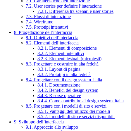
7.1. Caratteristiche dell’interazione
7.2. User stories per definire l’interazione
7.2.1. Differenza tra scenari e user stories
7.3. Flussi di interazione
7.4. Wireframe
7.5. Prototipi interattivi
8. Progettazione dell’interfaccia
8.1. Obiettivi dell’interfaccia
8.2. Elementi dell’interfaccia
8.2.1. Elementi di composizione
8.2.2. Elementi interattivi
8.2.3. Elementi testuali (microtesti)
8.3. Progettare e costruire in alta fedeltà
8.3.1. Layout di pagina
8.3.2. Prototipi in alta fedeltà
8.4. Progettare con il design system .italia
8.4.1. Documentazione
8.4.2. Benefici del design system
8.4.3. Risorse operative
8.4.4. Come contribuire al design system .italia
8.5. Progettare con i modelli di sito e servizi
8.5.1. Vantaggi dell’utilizzo dei modelli
8.5.2. I modelli di sito e servizi disponibili
9. Sviluppo dell’interfaccia
9.1. Approccio allo sviluppo