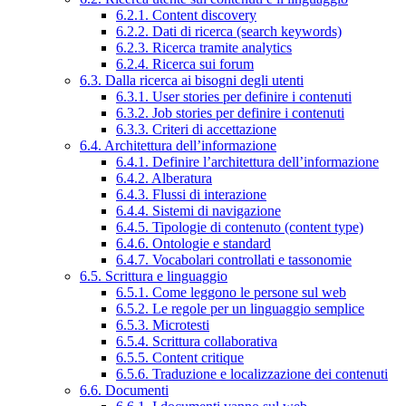
6.2.1. Content discovery
6.2.2. Dati di ricerca (search keywords)
6.2.3. Ricerca tramite analytics
6.2.4. Ricerca sui forum
6.3. Dalla ricerca ai bisogni degli utenti
6.3.1. User stories per definire i contenuti
6.3.2. Job stories per definire i contenuti
6.3.3. Criteri di accettazione
6.4. Architettura dell’informazione
6.4.1. Definire l’architettura dell’informazione
6.4.2. Alberatura
6.4.3. Flussi di interazione
6.4.4. Sistemi di navigazione
6.4.5. Tipologie di contenuto (content type)
6.4.6. Ontologie e standard
6.4.7. Vocabolari controllati e tassonomie
6.5. Scrittura e linguaggio
6.5.1. Come leggono le persone sul web
6.5.2. Le regole per un linguaggio semplice
6.5.3. Microtesti
6.5.4. Scrittura collaborativa
6.5.5. Content critique
6.5.6. Traduzione e localizzazione dei contenuti
6.6. Documenti