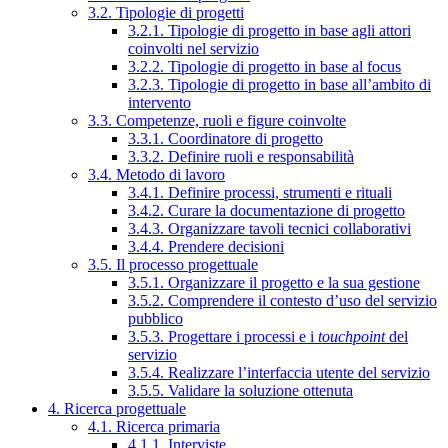
3.2. Tipologie di progetti
3.2.1. Tipologie di progetto in base agli attori
coinvolti nel servizio
3.2.2. Tipologie di progetto in base al focus
3.2.3. Tipologie di progetto in base all’ambito di
intervento
3.3. Competenze, ruoli e figure coinvolte
3.3.1. Coordinatore di progetto
3.3.2. Definire ruoli e responsabilità
3.4. Metodo di lavoro
3.4.1. Definire processi, strumenti e rituali
3.4.2. Curare la documentazione di progetto
3.4.3. Organizzare tavoli tecnici collaborativi
3.4.4. Prendere decisioni
3.5. Il processo progettuale
3.5.1. Organizzare il progetto e la sua gestione
3.5.2. Comprendere il contesto d’uso del servizio
pubblico
3.5.3. Progettare i processi e i
touchpoint
del
servizio
3.5.4. Realizzare l’interfaccia utente del servizio
3.5.5. Validare la soluzione ottenuta
4. Ricerca progettuale
4.1. Ricerca primaria
4.1.1. Interviste