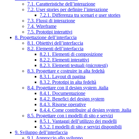
7.1. Caratteristiche dell’interazione
7.2. User stories per definire l’interazione
7.2.1. Differenza tra scenari e user stories
7.3. Flussi di interazione
7.4. Wireframe
7.5. Prototipi interattivi
8. Progettazione dell’interfaccia
8.1. Obiettivi dell’interfaccia
8.2. Elementi dell’interfaccia
8.2.1. Elementi di composizione
8.2.2. Elementi interattivi
8.2.3. Elementi testuali (microtesti)
8.3. Progettare e costruire in alta fedeltà
8.3.1. Layout di pagina
8.3.2. Prototipi in alta fedeltà
8.4. Progettare con il design system .italia
8.4.1. Documentazione
8.4.2. Benefici del design system
8.4.3. Risorse operative
8.4.4. Come contribuire al design system .italia
8.5. Progettare con i modelli di sito e servizi
8.5.1. Vantaggi dell’utilizzo dei modelli
8.5.2. I modelli di sito e servizi disponibili
9. Sviluppo dell’interfaccia
9.1. Approccio allo sviluppo