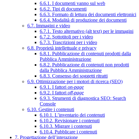
6.6.1. I documenti vanno sul web
6.6.2. Tipi di documenti
6.6.3. Formato di lettura dei documenti elettronici
6.6.4. Modalità di produzione dei documenti
6.7. Immagini e video
6.7.1. Testo alternativo (alt text) per le immagini
6.7.2. Sottotitoli per i video
6.7.3. Trascrizioni per i video
6.8. Proprietà intellettuale e privacy
6.8.1. Pubblicazione di contenuti prodotti dalla
Pubblica Amministrazione
6.8.2. Pubblicazione di contenuti non prodotti
dalla Pubblica Amministrazione
6.8.3. Consenso dei soggetti ritratti
6.9. Ottimizzazione per i motori di ricerca (SEO)
6.9.1. I fattori
on-page
6.9.2. I fattori
off-page
6.9.3. Strumenti di diagnostica SEO: Search
Console
6.10. Gestire i contenuti
6.10.1. L’inventario dei contenuti
6.10.2. Revisionare i contenuti
6.10.3. Migrare i contenuti
6.10.4. Pubblicare i contenuti
7. Progettazione dell’interazione