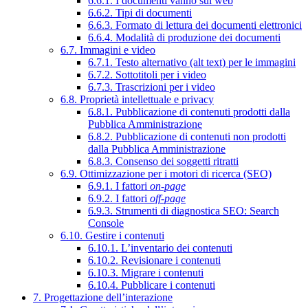
6.6.1. I documenti vanno sul web
6.6.2. Tipi di documenti
6.6.3. Formato di lettura dei documenti elettronici
6.6.4. Modalità di produzione dei documenti
6.7. Immagini e video
6.7.1. Testo alternativo (alt text) per le immagini
6.7.2. Sottotitoli per i video
6.7.3. Trascrizioni per i video
6.8. Proprietà intellettuale e privacy
6.8.1. Pubblicazione di contenuti prodotti dalla
Pubblica Amministrazione
6.8.2. Pubblicazione di contenuti non prodotti
dalla Pubblica Amministrazione
6.8.3. Consenso dei soggetti ritratti
6.9. Ottimizzazione per i motori di ricerca (SEO)
6.9.1. I fattori
on-page
6.9.2. I fattori
off-page
6.9.3. Strumenti di diagnostica SEO: Search
Console
6.10. Gestire i contenuti
6.10.1. L’inventario dei contenuti
6.10.2. Revisionare i contenuti
6.10.3. Migrare i contenuti
6.10.4. Pubblicare i contenuti
7. Progettazione dell’interazione