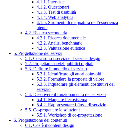
4.1.1. Interviste
4.1.2. Questionari
4.1.3. Test di usabilità
4.1.4. Web analytics
4.1.5. Strumenti di mappatura dell’esperienza
utente
4.2. Ricerca secondaria
4.2.1. Ricerca documentale
4.2.2. Analisi benchmark
4.2.3. Valutazione euristica
5. Progettazione dei servizi
5.1. Cosa sono i servizi e il service design
5.2. Progettare servizi pubblici digitali
5.3. Definire il modello di servizio
5.3.1. Identificare gli attori coinvolti
5.3.2. Formulare la proposta di valore
5.3.3. Inquadrare gli elementi costitutivi del
servizio
5.4. Descrivere il funzionamento del servizio
5.4.1. Mappare l’ecosistema
5.4.2. Rappresentare i flussi di servizio
5.5. Co-progettare le soluzioni
5.5.1. Workshop di co-progettazione
6. Progettazione dei contenuti
6.1. Cos’è il content design