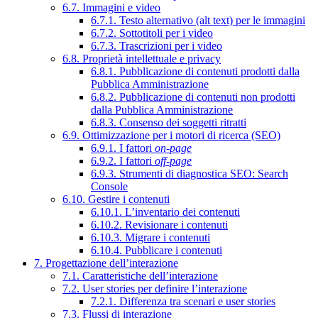
6.7. Immagini e video
6.7.1. Testo alternativo (alt text) per le immagini
6.7.2. Sottotitoli per i video
6.7.3. Trascrizioni per i video
6.8. Proprietà intellettuale e privacy
6.8.1. Pubblicazione di contenuti prodotti dalla
Pubblica Amministrazione
6.8.2. Pubblicazione di contenuti non prodotti
dalla Pubblica Amministrazione
6.8.3. Consenso dei soggetti ritratti
6.9. Ottimizzazione per i motori di ricerca (SEO)
6.9.1. I fattori
on-page
6.9.2. I fattori
off-page
6.9.3. Strumenti di diagnostica SEO: Search
Console
6.10. Gestire i contenuti
6.10.1. L’inventario dei contenuti
6.10.2. Revisionare i contenuti
6.10.3. Migrare i contenuti
6.10.4. Pubblicare i contenuti
7. Progettazione dell’interazione
7.1. Caratteristiche dell’interazione
7.2. User stories per definire l’interazione
7.2.1. Differenza tra scenari e user stories
7.3. Flussi di interazione