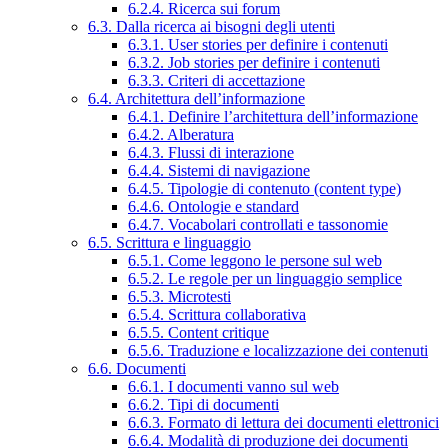
6.2.4. Ricerca sui forum
6.3. Dalla ricerca ai bisogni degli utenti
6.3.1. User stories per definire i contenuti
6.3.2. Job stories per definire i contenuti
6.3.3. Criteri di accettazione
6.4. Architettura dell’informazione
6.4.1. Definire l’architettura dell’informazione
6.4.2. Alberatura
6.4.3. Flussi di interazione
6.4.4. Sistemi di navigazione
6.4.5. Tipologie di contenuto (content type)
6.4.6. Ontologie e standard
6.4.7. Vocabolari controllati e tassonomie
6.5. Scrittura e linguaggio
6.5.1. Come leggono le persone sul web
6.5.2. Le regole per un linguaggio semplice
6.5.3. Microtesti
6.5.4. Scrittura collaborativa
6.5.5. Content critique
6.5.6. Traduzione e localizzazione dei contenuti
6.6. Documenti
6.6.1. I documenti vanno sul web
6.6.2. Tipi di documenti
6.6.3. Formato di lettura dei documenti elettronici
6.6.4. Modalità di produzione dei documenti