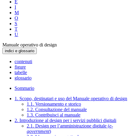
E
I
M
O
S
T
U
Manuale operativo di design
indici e glossario
contenuti
figure
tabelle
glossario
Sommario
1. Scopo, destinatari e uso del Manuale operativo di design
1.1. Versionamento e storico
1.2. Consultazione del manuale
1.3. Contribuisci al manuale
2. Introduzione al design per i servizi pubblici digitali
2.1. Design per l’amministrazione digitale (
e-
government
)