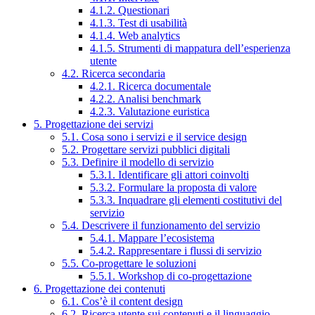
4.1.2. Questionari
4.1.3. Test di usabilità
4.1.4. Web analytics
4.1.5. Strumenti di mappatura dell’esperienza
utente
4.2. Ricerca secondaria
4.2.1. Ricerca documentale
4.2.2. Analisi benchmark
4.2.3. Valutazione euristica
5. Progettazione dei servizi
5.1. Cosa sono i servizi e il service design
5.2. Progettare servizi pubblici digitali
5.3. Definire il modello di servizio
5.3.1. Identificare gli attori coinvolti
5.3.2. Formulare la proposta di valore
5.3.3. Inquadrare gli elementi costitutivi del
servizio
5.4. Descrivere il funzionamento del servizio
5.4.1. Mappare l’ecosistema
5.4.2. Rappresentare i flussi di servizio
5.5. Co-progettare le soluzioni
5.5.1. Workshop di co-progettazione
6. Progettazione dei contenuti
6.1. Cos’è il content design
6.2. Ricerca utente sui contenuti e il linguaggio