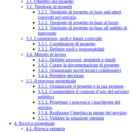
3.1. Obiettivi del progetto
3.2. Tipologie di progetti
3.2.1. Tipologie di progetto in base agli attori
coinvolti nel servizio
3.2.2. Tipologie di progetto in base al focus
3.2.3. Tipologie di progetto in base all’ambito di
intervento
3.3. Competenze, ruoli e figure coinvolte
3.3.1. Coordinatore di progetto
3.3.2. Definire ruoli e responsabilità
3.4. Metodo di lavoro
3.4.1. Definire processi, strumenti e rituali
3.4.2. Curare la documentazione di progetto
3.4.3. Organizzare tavoli tecnici collaborativi
3.4.4. Prendere decisioni
3.5. Il processo progettuale
3.5.1. Organizzare il progetto e la sua gestione
3.5.2. Comprendere il contesto d’uso del servizio
pubblico
3.5.3. Progettare i processi e i
touchpoint
del
servizio
3.5.4. Realizzare l’interfaccia utente del servizio
3.5.5. Validare la soluzione ottenuta
4. Ricerca progettuale
4.1. Ricerca primaria