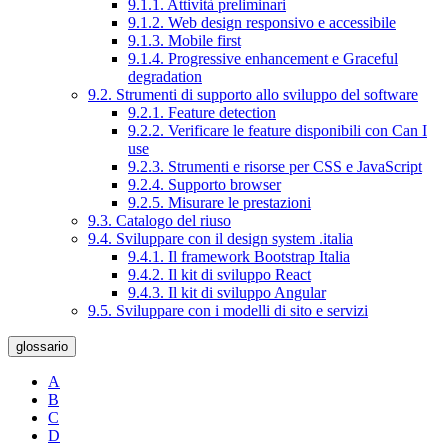
9.1.1. Attività preliminari
9.1.2. Web design responsivo e accessibile
9.1.3. Mobile first
9.1.4. Progressive enhancement e Graceful
degradation
9.2. Strumenti di supporto allo sviluppo del software
9.2.1. Feature detection
9.2.2. Verificare le feature disponibili con Can I
use
9.2.3. Strumenti e risorse per CSS e JavaScript
9.2.4. Supporto browser
9.2.5. Misurare le prestazioni
9.3. Catalogo del riuso
9.4. Sviluppare con il design system .italia
9.4.1. Il framework Bootstrap Italia
9.4.2. Il kit di sviluppo React
9.4.3. Il kit di sviluppo Angular
9.5. Sviluppare con i modelli di sito e servizi
glossario
A
B
C
D