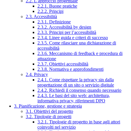
2.2. L’approccio progettuale
2.2.1. Buone pratiche
2.2.2. Principi
2.3. Accessibilità
2.3.1. Definizione
2.3.2. Accessibilità by design
2.3.3. Principi per l’accessibilità
2.3.4. Linee guida e criteri di successo
2.3.5. Come rilasciare una dichiarazione di
accessibilità
2.3.6. Meccanismo di feedback e procedura di
attuazione
2.3.7. Obiettivi accessibilità
2.3.8. Normativa e approfondimenti
2.4. Privacy
2.4.1. Come rispettare la privacy sin dalla
progettazione di un sito o servizio digitale
2.4.2. Richiedi il consenso quando necessario
2.4.3. Le basi del sito web: architettura,
informativa privacy, riferimenti DPO
3. Pianificazione, gestione e strategia
3.1. Obiettivi del progetto
3.2. Tipologie di progetti
3.2.1. Tipologie di progetto in base agli attori
coinvolti nel servizio