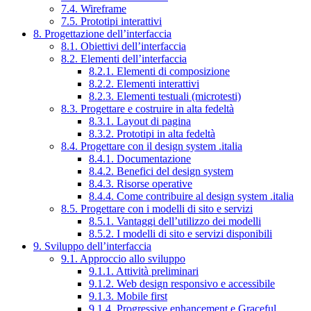
7.4. Wireframe
7.5. Prototipi interattivi
8. Progettazione dell’interfaccia
8.1. Obiettivi dell’interfaccia
8.2. Elementi dell’interfaccia
8.2.1. Elementi di composizione
8.2.2. Elementi interattivi
8.2.3. Elementi testuali (microtesti)
8.3. Progettare e costruire in alta fedeltà
8.3.1. Layout di pagina
8.3.2. Prototipi in alta fedeltà
8.4. Progettare con il design system .italia
8.4.1. Documentazione
8.4.2. Benefici del design system
8.4.3. Risorse operative
8.4.4. Come contribuire al design system .italia
8.5. Progettare con i modelli di sito e servizi
8.5.1. Vantaggi dell’utilizzo dei modelli
8.5.2. I modelli di sito e servizi disponibili
9. Sviluppo dell’interfaccia
9.1. Approccio allo sviluppo
9.1.1. Attività preliminari
9.1.2. Web design responsivo e accessibile
9.1.3. Mobile first
9.1.4. Progressive enhancement e Graceful