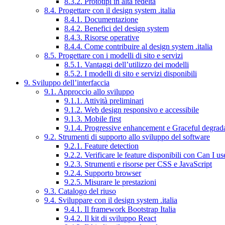
8.3.2. Prototipi in alta fedeltà
8.4. Progettare con il design system .italia
8.4.1. Documentazione
8.4.2. Benefici del design system
8.4.3. Risorse operative
8.4.4. Come contribuire al design system .italia
8.5. Progettare con i modelli di sito e servizi
8.5.1. Vantaggi dell’utilizzo dei modelli
8.5.2. I modelli di sito e servizi disponibili
9. Sviluppo dell’interfaccia
9.1. Approccio allo sviluppo
9.1.1. Attività preliminari
9.1.2. Web design responsivo e accessibile
9.1.3. Mobile first
9.1.4. Progressive enhancement e Graceful degrad
9.2. Strumenti di supporto allo sviluppo del software
9.2.1. Feature detection
9.2.2. Verificare le feature disponibili con Can I us
9.2.3. Strumenti e risorse per CSS e JavaScript
9.2.4. Supporto browser
9.2.5. Misurare le prestazioni
9.3. Catalogo del riuso
9.4. Sviluppare con il design system .italia
9.4.1. Il framework Bootstrap Italia
9.4.2. Il kit di sviluppo React