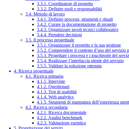
3.3.1. Coordinatore di progetto
3.3.2. Definire ruoli e responsabilità
3.4. Metodo di lavoro
3.4.1. Definire processi, strumenti e rituali
3.4.2. Curare la documentazione di progetto
3.4.3. Organizzare tavoli tecnici collaborativi
3.4.4. Prendere decisioni
3.5. Il processo progettuale
3.5.1. Organizzare il progetto e la sua gestione
3.5.2. Comprendere il contesto d’uso del servizio 
3.5.3. Progettare i processi e i
touchpoint
del servi
3.5.4. Realizzare l’interfaccia utente del servizio
3.5.5. Validare la soluzione ottenuta
4. Ricerca progettuale
4.1. Ricerca primaria
4.1.1. Interviste
4.1.2. Questionari
4.1.3. Test di usabilità
4.1.4. Web analytics
4.1.5. Strumenti di mappatura dell’esperienza uten
4.2. Ricerca secondaria
4.2.1. Ricerca documentale
4.2.2. Analisi benchmark
4.2.3. Valutazione euristica
5. Progettazione dei servizi