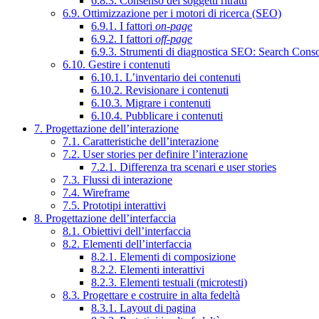
6.8.3. Consenso dei soggetti ritratti
6.9. Ottimizzazione per i motori di ricerca (SEO)
6.9.1. I fattori
on-page
6.9.2. I fattori
off-page
6.9.3. Strumenti di diagnostica SEO: Search Cons
6.10. Gestire i contenuti
6.10.1. L’inventario dei contenuti
6.10.2. Revisionare i contenuti
6.10.3. Migrare i contenuti
6.10.4. Pubblicare i contenuti
7. Progettazione dell’interazione
7.1. Caratteristiche dell’interazione
7.2. User stories per definire l’interazione
7.2.1. Differenza tra scenari e user stories
7.3. Flussi di interazione
7.4. Wireframe
7.5. Prototipi interattivi
8. Progettazione dell’interfaccia
8.1. Obiettivi dell’interfaccia
8.2. Elementi dell’interfaccia
8.2.1. Elementi di composizione
8.2.2. Elementi interattivi
8.2.3. Elementi testuali (microtesti)
8.3. Progettare e costruire in alta fedeltà
8.3.1. Layout di pagina