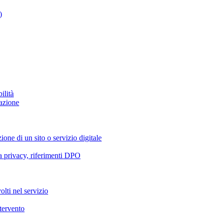
)
ilità
azione
ione di un sito o servizio digitale
va privacy, riferimenti DPO
olti nel servizio
ntervento