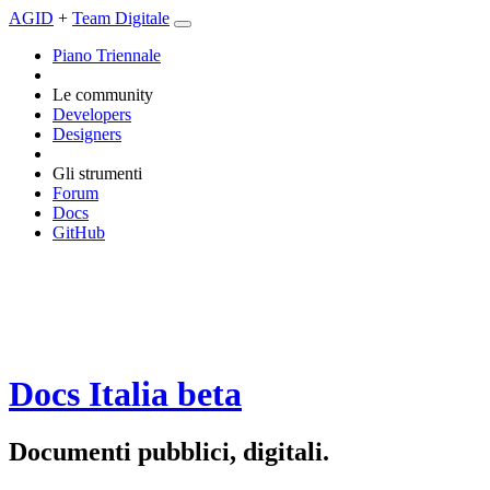
AGID
+
Team Digitale
Piano Triennale
Le community
Developers
Designers
Gli strumenti
Forum
Docs
GitHub
Docs Italia
beta
Documenti pubblici, digitali.