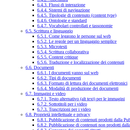
6.4.3. Flussi di interazione
6.4.4. Sistemi di navigazione
6.4.5. Tipologie di contenuto (content type)
6.4.6. Ontologie e standard
6.4.7. Vocabolari controllati e tassonomie
6.5. Scrittura e linguaggio
6.5.1. Come leggono le persone sul web
6.5.2. Le regole per un linguaggio semplice
6.5.3. Microtesti
6.5.4. Scrittura collaborativa
6.5.5. Content critique
6.5.6. Traduzione e localizzazione dei contenuti
6.6. Documenti
6.6.1. I documenti vanno sul web
6.6.2. Tipi di documenti
6.6.3. Formato di lettura dei documenti elettronici
6.6.4. Modalità di produzione dei documenti
6.7. Immagini e video
6.7.1. Testo alternativo (alt text) per le immagini
6.7.2. Sottotitoli per i video
6.7.3. Trascrizioni per i video
6.8. Proprietà intellettuale e privacy
6.8.1. Pubblicazione di contenuti prodotti dalla P
6.8.2. Pubblicazione di contenuti non prodotti dal