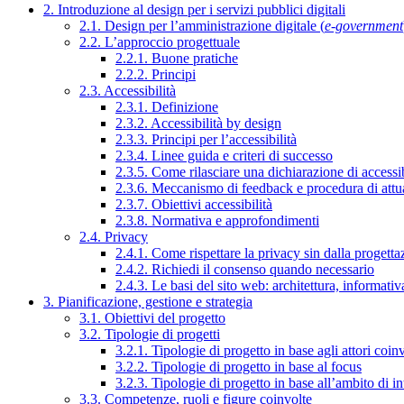
2. Introduzione al design per i servizi pubblici digitali
2.1. Design per l’amministrazione digitale (
e-government
2.2. L’approccio progettuale
2.2.1. Buone pratiche
2.2.2. Principi
2.3. Accessibilità
2.3.1. Definizione
2.3.2. Accessibilità by design
2.3.3. Principi per l’accessibilità
2.3.4. Linee guida e criteri di successo
2.3.5. Come rilasciare una dichiarazione di accessib
2.3.6. Meccanismo di feedback e procedura di attu
2.3.7. Obiettivi accessibilità
2.3.8. Normativa e approfondimenti
2.4. Privacy
2.4.1. Come rispettare la privacy sin dalla progettaz
2.4.2. Richiedi il consenso quando necessario
2.4.3. Le basi del sito web: architettura, informati
3. Pianificazione, gestione e strategia
3.1. Obiettivi del progetto
3.2. Tipologie di progetti
3.2.1. Tipologie di progetto in base agli attori coinv
3.2.2. Tipologie di progetto in base al focus
3.2.3. Tipologie di progetto in base all’ambito di i
3.3. Competenze, ruoli e figure coinvolte