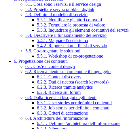
5.1. Cosa sono i servizi e il service design
5.2. Progettare servizi pubblici digitali
5.3. Definire il modello di servizio
5.3.1. Identificare gli attori coinvolti
5.3.2. Formulare la proposta di valore
5.3.3. Inquadrare gli elementi costitutivi del serviz
5.4. Descrivere il funzionamento del servizio
5.4.1. Mappare l’ecosistema
5.4.2. Rappresentare i flussi di servizio
5.5. Co-progettare le soluzioni
5.5.1. Workshop di co-progettazione
6. Progettazione dei contenuti
6.1. Cos’è il content design
6.2. Ricerca utente sui contenuti e il linguaggio
6.2.1. Content discovery
6.2.2. Dati di ricerca (search keywords)
6.2.3. Ricerca tramite analytics
6.2.4. Ricerca sui forum
6.3. Dalla ricerca ai bisogni degli utenti
6.3.1. User stories per definire i contenuti
6.3.2. Job stories per definire i contenuti
6.3.3. Criteri di accettazione
6.4. Architettura dell’informazione
6.4.1. Definire l’architettura dell’informazione
6.4.2. Alberatura