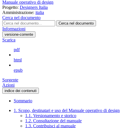
Manuale operativo di design
Progetto:
Designers Italia
Amministrazione:
italia
Cerca nel documento
Cerca nel documento
Informazioni
versione-corrente
Scarica
pdf
html
epub
Sorgente
Azioni
indice dei contenuti
Sommario
1. Scopo, destinatari e uso del Manuale operativo di design
1.1. Versionamento e storico
1.2. Consultazione del manuale
1.3. Contribuisci al manuale