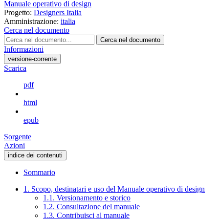
Manuale operativo di design
Progetto:
Designers Italia
Amministrazione:
italia
Cerca nel documento
Cerca nel documento
Informazioni
versione-corrente
Scarica
pdf
html
epub
Sorgente
Azioni
indice dei contenuti
Sommario
1. Scopo, destinatari e uso del Manuale operativo di design
1.1. Versionamento e storico
1.2. Consultazione del manuale
1.3. Contribuisci al manuale