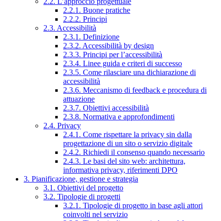
2.2. L’approccio progettuale
2.2.1. Buone pratiche
2.2.2. Principi
2.3. Accessibilità
2.3.1. Definizione
2.3.2. Accessibilità by design
2.3.3. Principi per l’accessibilità
2.3.4. Linee guida e criteri di successo
2.3.5. Come rilasciare una dichiarazione di
accessibilità
2.3.6. Meccanismo di feedback e procedura di
attuazione
2.3.7. Obiettivi accessibilità
2.3.8. Normativa e approfondimenti
2.4. Privacy
2.4.1. Come rispettare la privacy sin dalla
progettazione di un sito o servizio digitale
2.4.2. Richiedi il consenso quando necessario
2.4.3. Le basi del sito web: architettura,
informativa privacy, riferimenti DPO
3. Pianificazione, gestione e strategia
3.1. Obiettivi del progetto
3.2. Tipologie di progetti
3.2.1. Tipologie di progetto in base agli attori
coinvolti nel servizio