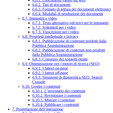
6.6.1. I documenti vanno sul web
6.6.2. Tipi di documenti
6.6.3. Formato di lettura dei documenti elettronici
6.6.4. Modalità di produzione dei documenti
6.7. Immagini e video
6.7.1. Testo alternativo (alt text) per le immagini
6.7.2. Sottotitoli per i video
6.7.3. Trascrizioni per i video
6.8. Proprietà intellettuale e privacy
6.8.1. Pubblicazione di contenuti prodotti dalla
Pubblica Amministrazione
6.8.2. Pubblicazione di contenuti non prodotti
dalla Pubblica Amministrazione
6.8.3. Consenso dei soggetti ritratti
6.9. Ottimizzazione per i motori di ricerca (SEO)
6.9.1. I fattori
on-page
6.9.2. I fattori
off-page
6.9.3. Strumenti di diagnostica SEO: Search
Console
6.10. Gestire i contenuti
6.10.1. L’inventario dei contenuti
6.10.2. Revisionare i contenuti
6.10.3. Migrare i contenuti
6.10.4. Pubblicare i contenuti
7. Progettazione dell’interazione