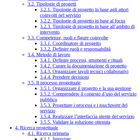
3.2. Tipologie di progetti
3.2.1. Tipologie di progetto in base agli attori
coinvolti nel servizio
3.2.2. Tipologie di progetto in base al focus
3.2.3. Tipologie di progetto in base all’ambito di
intervento
3.3. Competenze, ruoli e figure coinvolte
3.3.1. Coordinatore di progetto
3.3.2. Definire ruoli e responsabilità
3.4. Metodo di lavoro
3.4.1. Definire processi, strumenti e rituali
3.4.2. Curare la documentazione di progetto
3.4.3. Organizzare tavoli tecnici collaborativi
3.4.4. Prendere decisioni
3.5. Il processo progettuale
3.5.1. Organizzare il progetto e la sua gestione
3.5.2. Comprendere il contesto d’uso del servizio
pubblico
3.5.3. Progettare i processi e i
touchpoint
del
servizio
3.5.4. Realizzare l’interfaccia utente del servizio
3.5.5. Validare la soluzione ottenuta
4. Ricerca progettuale
4.1. Ricerca primaria
4.1.1. Interviste