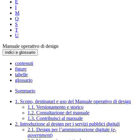
E
I
M
O
S
T
U
Manuale operativo di design
indici e glossario
contenuti
figure
tabelle
glossario
Sommario
1. Scopo, destinatari e uso del Manuale operativo di design
1.1. Versionamento e storico
1.2. Consultazione del manuale
1.3. Contribuisci al manuale
2. Introduzione al design per i servizi pubblici digitali
2.1. Design per l’amministrazione digitale (
e-
government
)