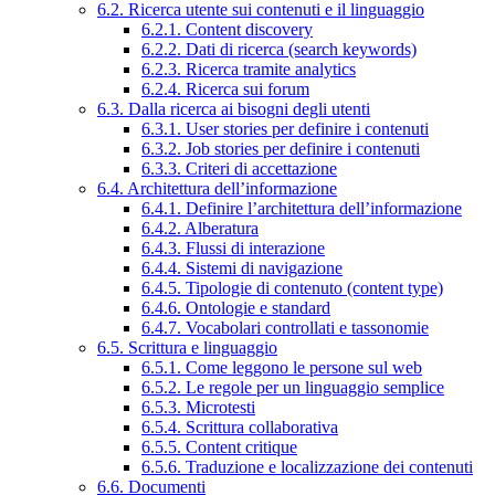
6.2. Ricerca utente sui contenuti e il linguaggio
6.2.1. Content discovery
6.2.2. Dati di ricerca (search keywords)
6.2.3. Ricerca tramite analytics
6.2.4. Ricerca sui forum
6.3. Dalla ricerca ai bisogni degli utenti
6.3.1. User stories per definire i contenuti
6.3.2. Job stories per definire i contenuti
6.3.3. Criteri di accettazione
6.4. Architettura dell’informazione
6.4.1. Definire l’architettura dell’informazione
6.4.2. Alberatura
6.4.3. Flussi di interazione
6.4.4. Sistemi di navigazione
6.4.5. Tipologie di contenuto (content type)
6.4.6. Ontologie e standard
6.4.7. Vocabolari controllati e tassonomie
6.5. Scrittura e linguaggio
6.5.1. Come leggono le persone sul web
6.5.2. Le regole per un linguaggio semplice
6.5.3. Microtesti
6.5.4. Scrittura collaborativa
6.5.5. Content critique
6.5.6. Traduzione e localizzazione dei contenuti
6.6. Documenti