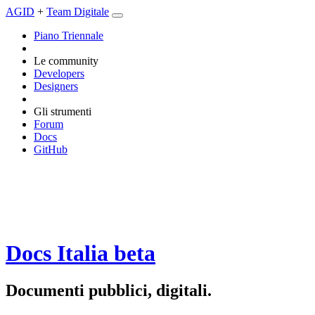
AGID
+
Team Digitale
Piano Triennale
Le community
Developers
Designers
Gli strumenti
Forum
Docs
GitHub
Docs Italia
beta
Documenti pubblici, digitali.