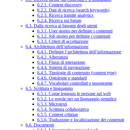
6.2.1. Content discovery
6.2.2. Dati di ricerca (search keywords)
6.2.3. Ricerca tramite analytics
6.2.4. Ricerca sui forum
6.3. Dalla ricerca ai bisogni degli utenti
6.3.1. User stories per definire i contenuti
6.3.2. Job stories per definire i contenuti
6.3.3. Criteri di accettazione
6.4. Architettura dell’informazione
6.4.1. Definire l’architettura dell’informazione
6.4.2. Alberatura
6.4.3. Flussi di interazione
6.4.4. Sistemi di navigazione
6.4.5. Tipologie di contenuto (content type)
6.4.6. Ontologie e standard
6.4.7. Vocabolari controllati e tassonomie
6.5. Scrittura e linguaggio
6.5.1. Come leggono le persone sul web
6.5.2. Le regole per un linguaggio semplice
6.5.3. Microtesti
6.5.4. Scrittura collaborativa
6.5.5. Content critique
6.5.6. Traduzione e localizzazione dei contenuti
6.6. Documenti