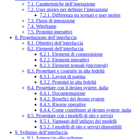
7.1. Caratteristiche dell’interazione
7.2. User stories per definire l’interazione
7.2.1. Differenza tra scenari e user stories
7.3. Flussi di interazione
7.4. Wireframe
7.5. Prototipi interattivi
8. Progettazione dell’interfaccia
8.1. Obiettivi dell’interfaccia
8.2. Elementi dell’interfaccia
8.2.1. Elementi di composizione
8.2.2. Elementi interattivi
8.2.3. Elementi testuali (microtesti)
8.3. Progettare e costruire in alta fedeltà
8.3.1. Layout di pagina
8.3.2. Prototipi in alta fedeltà
8.4. Progettare con il design system .italia
8.4.1. Documentazione
8.4.2. Benefici del design system
8.4.3. Risorse operative
8.4.4. Come contribuire al design system .italia
8.5. Progettare con i modelli di sito e servizi
8.5.1. Vantaggi dell’utilizzo dei modelli
8.5.2. I modelli di sito e servizi disponibili
9. Sviluppo dell’interfaccia
9.1. Approccio allo sviluppo