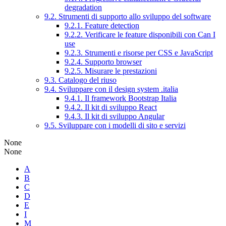
degradation
9.2. Strumenti di supporto allo sviluppo del software
9.2.1. Feature detection
9.2.2. Verificare le feature disponibili con Can I
use
9.2.3. Strumenti e risorse per CSS e JavaScript
9.2.4. Supporto browser
9.2.5. Misurare le prestazioni
9.3. Catalogo del riuso
9.4. Sviluppare con il design system .italia
9.4.1. Il framework Bootstrap Italia
9.4.2. Il kit di sviluppo React
9.4.3. Il kit di sviluppo Angular
9.5. Sviluppare con i modelli di sito e servizi
None
None
A
B
C
D
E
I
M