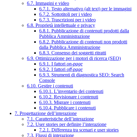
6.7. Immagini e video
6.7.1. Testo alternativo (alt text) per le immagini
6.7.2. Sottotitoli per i video
6.7.3. Trascrizioni per i video
6.8. Proprietà intellettuale e privacy
6.8.1. Pubblicazione di contenuti prodotti dalla
Pubblica Amministrazione
6.8.2. Pubblicazione di contenuti non prodotti
dalla Pubblica Amministrazione
6.8.3. Consenso dei soggetti ritratti
6.9. Ottimizzazione per i motori di ricerca (SEO)
6.9.1. I fattori
on-page
6.9.2. I fattori
off-page
6.9.3. Strumenti di diagnostica SEO: Search
Console
6.10. Gestire i contenuti
6.10.1. L’inventario dei contenuti
6.10.2. Revisionare i contenuti
6.10.3. Migrare i contenuti
6.10.4. Pubblicare i contenuti
7. Progettazione dell’interazione
7.1. Caratteristiche dell’interazione
7.2. User stories per definire l’interazione
7.2.1. Differenza tra scenari e user stories
7.3. Flussi di interazione