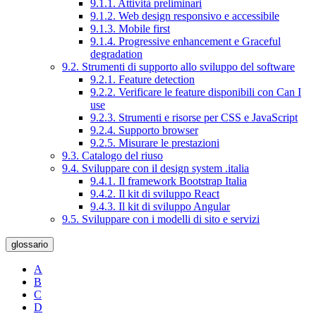
9.1.1. Attività preliminari
9.1.2. Web design responsivo e accessibile
9.1.3. Mobile first
9.1.4. Progressive enhancement e Graceful
degradation
9.2. Strumenti di supporto allo sviluppo del software
9.2.1. Feature detection
9.2.2. Verificare le feature disponibili con Can I
use
9.2.3. Strumenti e risorse per CSS e JavaScript
9.2.4. Supporto browser
9.2.5. Misurare le prestazioni
9.3. Catalogo del riuso
9.4. Sviluppare con il design system .italia
9.4.1. Il framework Bootstrap Italia
9.4.2. Il kit di sviluppo React
9.4.3. Il kit di sviluppo Angular
9.5. Sviluppare con i modelli di sito e servizi
glossario
A
B
C
D