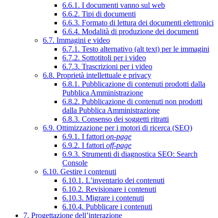
6.6.1. I documenti vanno sul web
6.6.2. Tipi di documenti
6.6.3. Formato di lettura dei documenti elettronici
6.6.4. Modalità di produzione dei documenti
6.7. Immagini e video
6.7.1. Testo alternativo (alt text) per le immagini
6.7.2. Sottotitoli per i video
6.7.3. Trascrizioni per i video
6.8. Proprietà intellettuale e privacy
6.8.1. Pubblicazione di contenuti prodotti dalla
Pubblica Amministrazione
6.8.2. Pubblicazione di contenuti non prodotti
dalla Pubblica Amministrazione
6.8.3. Consenso dei soggetti ritratti
6.9. Ottimizzazione per i motori di ricerca (SEO)
6.9.1. I fattori
on-page
6.9.2. I fattori
off-page
6.9.3. Strumenti di diagnostica SEO: Search
Console
6.10. Gestire i contenuti
6.10.1. L’inventario dei contenuti
6.10.2. Revisionare i contenuti
6.10.3. Migrare i contenuti
6.10.4. Pubblicare i contenuti
7. Progettazione dell’interazione