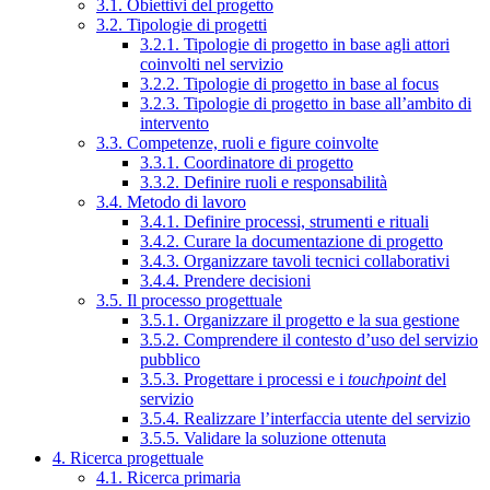
3.1. Obiettivi del progetto
3.2. Tipologie di progetti
3.2.1. Tipologie di progetto in base agli attori
coinvolti nel servizio
3.2.2. Tipologie di progetto in base al focus
3.2.3. Tipologie di progetto in base all’ambito di
intervento
3.3. Competenze, ruoli e figure coinvolte
3.3.1. Coordinatore di progetto
3.3.2. Definire ruoli e responsabilità
3.4. Metodo di lavoro
3.4.1. Definire processi, strumenti e rituali
3.4.2. Curare la documentazione di progetto
3.4.3. Organizzare tavoli tecnici collaborativi
3.4.4. Prendere decisioni
3.5. Il processo progettuale
3.5.1. Organizzare il progetto e la sua gestione
3.5.2. Comprendere il contesto d’uso del servizio
pubblico
3.5.3. Progettare i processi e i
touchpoint
del
servizio
3.5.4. Realizzare l’interfaccia utente del servizio
3.5.5. Validare la soluzione ottenuta
4. Ricerca progettuale
4.1. Ricerca primaria