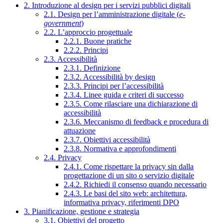
2. Introduzione al design per i servizi pubblici digitali
2.1. Design per l’amministrazione digitale (
e-
government
)
2.2. L’approccio progettuale
2.2.1. Buone pratiche
2.2.2. Principi
2.3. Accessibilità
2.3.1. Definizione
2.3.2. Accessibilità by design
2.3.3. Principi per l’accessibilità
2.3.4. Linee guida e criteri di successo
2.3.5. Come rilasciare una dichiarazione di
accessibilità
2.3.6. Meccanismo di feedback e procedura di
attuazione
2.3.7. Obiettivi accessibilità
2.3.8. Normativa e approfondimenti
2.4. Privacy
2.4.1. Come rispettare la privacy sin dalla
progettazione di un sito o servizio digitale
2.4.2. Richiedi il consenso quando necessario
2.4.3. Le basi del sito web: architettura,
informativa privacy, riferimenti DPO
3. Pianificazione, gestione e strategia
3.1. Obiettivi del progetto