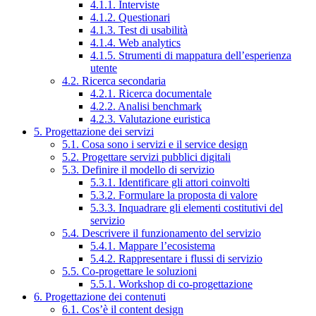
4.1.1. Interviste
4.1.2. Questionari
4.1.3. Test di usabilità
4.1.4. Web analytics
4.1.5. Strumenti di mappatura dell’esperienza
utente
4.2. Ricerca secondaria
4.2.1. Ricerca documentale
4.2.2. Analisi benchmark
4.2.3. Valutazione euristica
5. Progettazione dei servizi
5.1. Cosa sono i servizi e il service design
5.2. Progettare servizi pubblici digitali
5.3. Definire il modello di servizio
5.3.1. Identificare gli attori coinvolti
5.3.2. Formulare la proposta di valore
5.3.3. Inquadrare gli elementi costitutivi del
servizio
5.4. Descrivere il funzionamento del servizio
5.4.1. Mappare l’ecosistema
5.4.2. Rappresentare i flussi di servizio
5.5. Co-progettare le soluzioni
5.5.1. Workshop di co-progettazione
6. Progettazione dei contenuti
6.1. Cos’è il content design