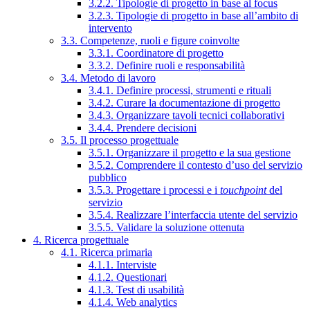
3.2.2. Tipologie di progetto in base al focus
3.2.3. Tipologie di progetto in base all’ambito di
intervento
3.3. Competenze, ruoli e figure coinvolte
3.3.1. Coordinatore di progetto
3.3.2. Definire ruoli e responsabilità
3.4. Metodo di lavoro
3.4.1. Definire processi, strumenti e rituali
3.4.2. Curare la documentazione di progetto
3.4.3. Organizzare tavoli tecnici collaborativi
3.4.4. Prendere decisioni
3.5. Il processo progettuale
3.5.1. Organizzare il progetto e la sua gestione
3.5.2. Comprendere il contesto d’uso del servizio
pubblico
3.5.3. Progettare i processi e i
touchpoint
del
servizio
3.5.4. Realizzare l’interfaccia utente del servizio
3.5.5. Validare la soluzione ottenuta
4. Ricerca progettuale
4.1. Ricerca primaria
4.1.1. Interviste
4.1.2. Questionari
4.1.3. Test di usabilità
4.1.4. Web analytics