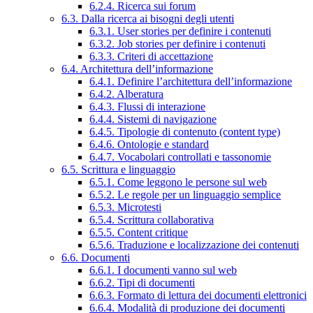
6.2.4. Ricerca sui forum
6.3. Dalla ricerca ai bisogni degli utenti
6.3.1. User stories per definire i contenuti
6.3.2. Job stories per definire i contenuti
6.3.3. Criteri di accettazione
6.4. Architettura dell’informazione
6.4.1. Definire l’architettura dell’informazione
6.4.2. Alberatura
6.4.3. Flussi di interazione
6.4.4. Sistemi di navigazione
6.4.5. Tipologie di contenuto (content type)
6.4.6. Ontologie e standard
6.4.7. Vocabolari controllati e tassonomie
6.5. Scrittura e linguaggio
6.5.1. Come leggono le persone sul web
6.5.2. Le regole per un linguaggio semplice
6.5.3. Microtesti
6.5.4. Scrittura collaborativa
6.5.5. Content critique
6.5.6. Traduzione e localizzazione dei contenuti
6.6. Documenti
6.6.1. I documenti vanno sul web
6.6.2. Tipi di documenti
6.6.3. Formato di lettura dei documenti elettronici
6.6.4. Modalità di produzione dei documenti