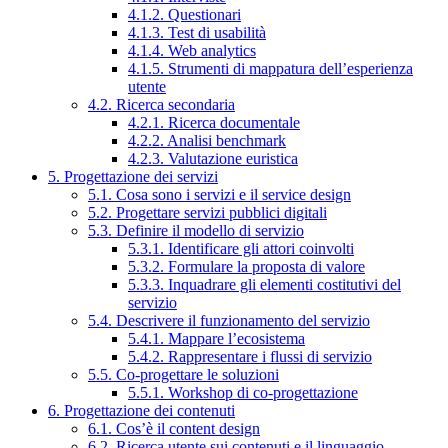
4.1.2. Questionari
4.1.3. Test di usabilità
4.1.4. Web analytics
4.1.5. Strumenti di mappatura dell’esperienza
utente
4.2. Ricerca secondaria
4.2.1. Ricerca documentale
4.2.2. Analisi benchmark
4.2.3. Valutazione euristica
5. Progettazione dei servizi
5.1. Cosa sono i servizi e il service design
5.2. Progettare servizi pubblici digitali
5.3. Definire il modello di servizio
5.3.1. Identificare gli attori coinvolti
5.3.2. Formulare la proposta di valore
5.3.3. Inquadrare gli elementi costitutivi del
servizio
5.4. Descrivere il funzionamento del servizio
5.4.1. Mappare l’ecosistema
5.4.2. Rappresentare i flussi di servizio
5.5. Co-progettare le soluzioni
5.5.1. Workshop di co-progettazione
6. Progettazione dei contenuti
6.1. Cos’è il content design
6.2. Ricerca utente sui contenuti e il linguaggio