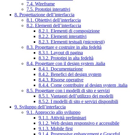
7.4. Wireframe
7.5. Prototipi interattivi
8. Progettazione dell’interfaccia
8.1. Obiettivi dell’interfaccia
8.2. Elementi dell’interfaccia
8.2.1. Elementi di composizione
8.2.2. Elementi interattivi
8.2.3. Elementi testuali (microtesti)
8.3. Progettare e costruire in alta fedeltà
8.3.1. Layout di pagina
8.3.2. Prototipi in alta fedeltà
8.4. Progettare con il design system .italia
8.4.1. Documentazione
8.4.2. Benefici del design system
8.4.3. Risorse operative
8.4.4. Come contribuire al design system .italia
8.5. Progettare con i modelli di sito e servizi
8.5.1. Vantaggi dell’utilizzo dei modelli
8.5.2. I modelli di sito e servizi disponibili
9. Sviluppo dell’interfaccia
9.1. Approccio allo sviluppo
9.1.1. Attività preliminari
9.1.2. Web design responsivo e accessibile
9.1.3. Mobile first
9.1.4. Progressive enhancement e Graceful