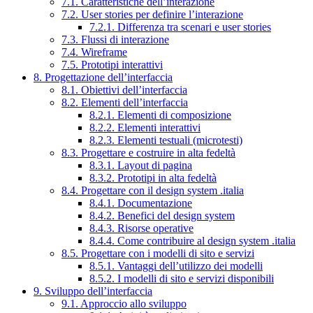
7.1. Caratteristiche dell’interazione
7.2. User stories per definire l’interazione
7.2.1. Differenza tra scenari e user stories
7.3. Flussi di interazione
7.4. Wireframe
7.5. Prototipi interattivi
8. Progettazione dell’interfaccia
8.1. Obiettivi dell’interfaccia
8.2. Elementi dell’interfaccia
8.2.1. Elementi di composizione
8.2.2. Elementi interattivi
8.2.3. Elementi testuali (microtesti)
8.3. Progettare e costruire in alta fedeltà
8.3.1. Layout di pagina
8.3.2. Prototipi in alta fedeltà
8.4. Progettare con il design system .italia
8.4.1. Documentazione
8.4.2. Benefici del design system
8.4.3. Risorse operative
8.4.4. Come contribuire al design system .italia
8.5. Progettare con i modelli di sito e servizi
8.5.1. Vantaggi dell’utilizzo dei modelli
8.5.2. I modelli di sito e servizi disponibili
9. Sviluppo dell’interfaccia
9.1. Approccio allo sviluppo