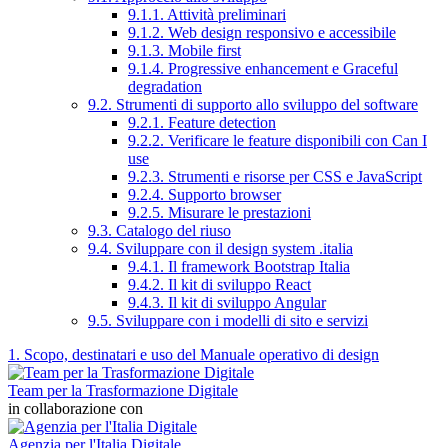
9.1.1. Attività preliminari
9.1.2. Web design responsivo e accessibile
9.1.3. Mobile first
9.1.4. Progressive enhancement e Graceful
degradation
9.2. Strumenti di supporto allo sviluppo del software
9.2.1. Feature detection
9.2.2. Verificare le feature disponibili con Can I
use
9.2.3. Strumenti e risorse per CSS e JavaScript
9.2.4. Supporto browser
9.2.5. Misurare le prestazioni
9.3. Catalogo del riuso
9.4. Sviluppare con il design system .italia
9.4.1. Il framework Bootstrap Italia
9.4.2. Il kit di sviluppo React
9.4.3. Il kit di sviluppo Angular
9.5. Sviluppare con i modelli di sito e servizi
1. Scopo, destinatari e uso del Manuale operativo di design
Team per la Trasformazione Digitale
in collaborazione con
Agenzia per l'Italia Digitale