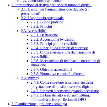
1.3. Contribuisci al manuale
2. Introduzione al design per i servizi pubblici digitali
2.1. Design per l’amministrazione digitale (
e-
government
)
2.2. L’approccio progettuale
2.2.1. Buone pratiche
2.2.2. Principi
2.3. Accessibilità
2.3.1. Definizione
2.3.2. Accessibilità by design
2.3.3. Principi per l’accessibilità
2.3.4. Linee guida e criteri di successo
2.3.5. Come rilasciare una dichiarazione di
accessibilità
2.3.6. Meccanismo di feedback e procedura di
attuazione
2.3.7. Obiettivi accessibilità
2.3.8. Normativa e approfondimenti
2.4. Privacy
2.4.1. Come rispettare la privacy sin dalla
progettazione di un sito o servizio digitale
2.4.2. Richiedi il consenso quando necessario
2.4.3. Le basi del sito web: architettura,
informativa privacy, riferimenti DPO
3. Pianificazione, gestione e strategia