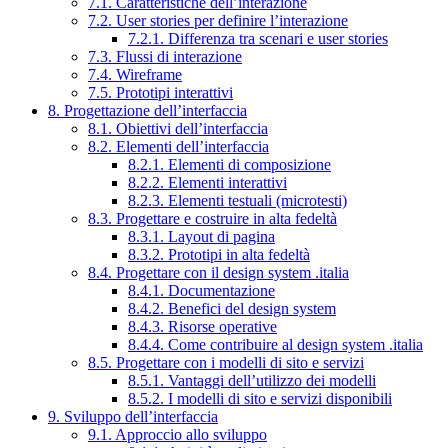
7.1. Caratteristiche dell’interazione
7.2. User stories per definire l’interazione
7.2.1. Differenza tra scenari e user stories
7.3. Flussi di interazione
7.4. Wireframe
7.5. Prototipi interattivi
8. Progettazione dell’interfaccia
8.1. Obiettivi dell’interfaccia
8.2. Elementi dell’interfaccia
8.2.1. Elementi di composizione
8.2.2. Elementi interattivi
8.2.3. Elementi testuali (microtesti)
8.3. Progettare e costruire in alta fedeltà
8.3.1. Layout di pagina
8.3.2. Prototipi in alta fedeltà
8.4. Progettare con il design system .italia
8.4.1. Documentazione
8.4.2. Benefici del design system
8.4.3. Risorse operative
8.4.4. Come contribuire al design system .italia
8.5. Progettare con i modelli di sito e servizi
8.5.1. Vantaggi dell’utilizzo dei modelli
8.5.2. I modelli di sito e servizi disponibili
9. Sviluppo dell’interfaccia
9.1. Approccio allo sviluppo