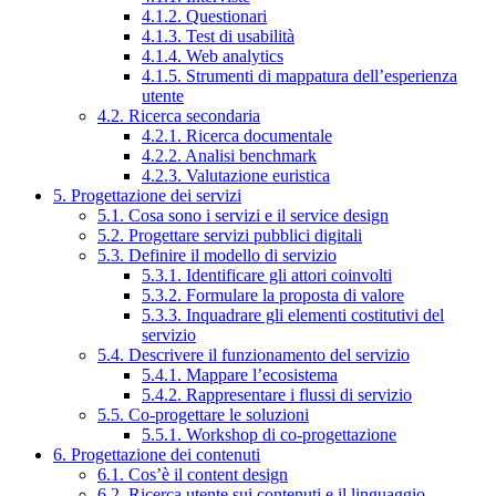
4.1.2. Questionari
4.1.3. Test di usabilità
4.1.4. Web analytics
4.1.5. Strumenti di mappatura dell’esperienza
utente
4.2. Ricerca secondaria
4.2.1. Ricerca documentale
4.2.2. Analisi benchmark
4.2.3. Valutazione euristica
5. Progettazione dei servizi
5.1. Cosa sono i servizi e il service design
5.2. Progettare servizi pubblici digitali
5.3. Definire il modello di servizio
5.3.1. Identificare gli attori coinvolti
5.3.2. Formulare la proposta di valore
5.3.3. Inquadrare gli elementi costitutivi del
servizio
5.4. Descrivere il funzionamento del servizio
5.4.1. Mappare l’ecosistema
5.4.2. Rappresentare i flussi di servizio
5.5. Co-progettare le soluzioni
5.5.1. Workshop di co-progettazione
6. Progettazione dei contenuti
6.1. Cos’è il content design
6.2. Ricerca utente sui contenuti e il linguaggio