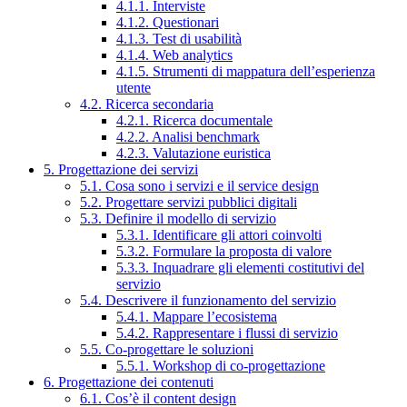
4.1.1. Interviste
4.1.2. Questionari
4.1.3. Test di usabilità
4.1.4. Web analytics
4.1.5. Strumenti di mappatura dell’esperienza
utente
4.2. Ricerca secondaria
4.2.1. Ricerca documentale
4.2.2. Analisi benchmark
4.2.3. Valutazione euristica
5. Progettazione dei servizi
5.1. Cosa sono i servizi e il service design
5.2. Progettare servizi pubblici digitali
5.3. Definire il modello di servizio
5.3.1. Identificare gli attori coinvolti
5.3.2. Formulare la proposta di valore
5.3.3. Inquadrare gli elementi costitutivi del
servizio
5.4. Descrivere il funzionamento del servizio
5.4.1. Mappare l’ecosistema
5.4.2. Rappresentare i flussi di servizio
5.5. Co-progettare le soluzioni
5.5.1. Workshop di co-progettazione
6. Progettazione dei contenuti
6.1. Cos’è il content design