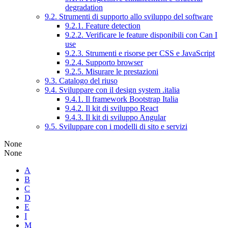
degradation
9.2. Strumenti di supporto allo sviluppo del software
9.2.1. Feature detection
9.2.2. Verificare le feature disponibili con Can I
use
9.2.3. Strumenti e risorse per CSS e JavaScript
9.2.4. Supporto browser
9.2.5. Misurare le prestazioni
9.3. Catalogo del riuso
9.4. Sviluppare con il design system .italia
9.4.1. Il framework Bootstrap Italia
9.4.2. Il kit di sviluppo React
9.4.3. Il kit di sviluppo Angular
9.5. Sviluppare con i modelli di sito e servizi
None
None
A
B
C
D
E
I
M