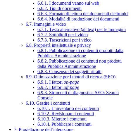
6.6.1. I documenti vanno sul web
6.6.2. Tipi di documenti
6.6.3. Formato di lettura dei documenti elettronici
6.6.4. Modalità di produzione dei documenti
6.7. Immagini e video
6.7.1. Testo alternativo (alt text) per le immagini
6.7.2. Sottotitoli per i video
6.7.3. Trascrizioni per i video
6.8. Proprietà intellettuale e privacy
6.8.1. Pubblicazione di contenuti prodotti dalla
Pubblica Amministrazione
6.8.2. Pubblicazione di contenuti non prodotti
dalla Pubblica Amministrazione
6.8.3. Consenso dei soggetti ritratti
6.9. Ottimizzazione per i motori di ricerca (SEO)
6.9.1. I fattori
on-page
6.9.2. I fattori
off-page
6.9.3. Strumenti di diagnostica SEO: Search
Console
6.10. Gestire i contenuti
6.10.1. L’inventario dei contenuti
6.10.2. Revisionare i contenuti
6.10.3. Migrare i contenuti
6.10.4. Pubblicare i contenuti
7. Progettazione dell’interazione