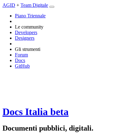
AGID
+
Team Digitale
Piano Triennale
Le community
Developers
Designers
Gli strumenti
Forum
Docs
GitHub
Docs Italia
beta
Documenti pubblici, digitali.