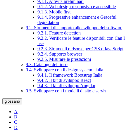
9.1.1. Attività preliminari
9.1.2. Web design responsivo e accessibile
9.1.3. Mobile first
9.1.4. Progressive enhancement e Graceful
degradation
9.2. Strumenti di supporto allo sviluppo del software
9.2.1. Feature detection
9.2.2. Verificare le feature disponibili con Can I
use
9.2.3. Strumenti e risorse per CSS e JavaScript
9.2.4. Supporto browser
9.2.5. Misurare le prestazioni
9.3. Catalogo del riuso
9.4. Sviluppare con il design system .italia
9.4.1. Il framework Bootstrap Italia
9.4.2. Il kit di sviluppo React
9.4.3. Il kit di sviluppo Angular
9.5. Sviluppare con i modelli di sito e servizi
glossario
A
B
C
D