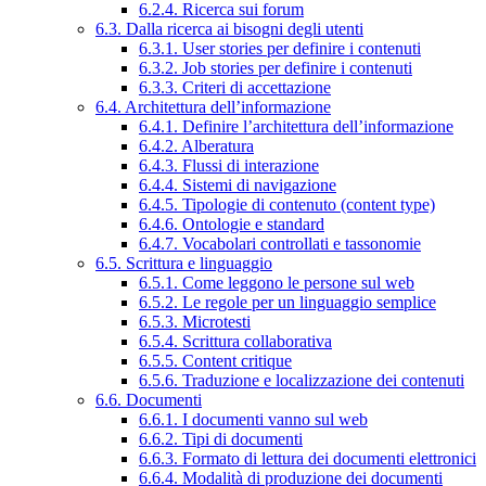
6.2.4. Ricerca sui forum
6.3. Dalla ricerca ai bisogni degli utenti
6.3.1. User stories per definire i contenuti
6.3.2. Job stories per definire i contenuti
6.3.3. Criteri di accettazione
6.4. Architettura dell’informazione
6.4.1. Definire l’architettura dell’informazione
6.4.2. Alberatura
6.4.3. Flussi di interazione
6.4.4. Sistemi di navigazione
6.4.5. Tipologie di contenuto (content type)
6.4.6. Ontologie e standard
6.4.7. Vocabolari controllati e tassonomie
6.5. Scrittura e linguaggio
6.5.1. Come leggono le persone sul web
6.5.2. Le regole per un linguaggio semplice
6.5.3. Microtesti
6.5.4. Scrittura collaborativa
6.5.5. Content critique
6.5.6. Traduzione e localizzazione dei contenuti
6.6. Documenti
6.6.1. I documenti vanno sul web
6.6.2. Tipi di documenti
6.6.3. Formato di lettura dei documenti elettronici
6.6.4. Modalità di produzione dei documenti