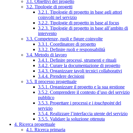
3.1. Obiettivi del progetto
3.2. Tipologie di progetti
3.2.1. Tipologie di progetto in base agli attori
coinvolti nel servizio
3.2.2. Tipologie di progetto in base al focus
3.2.3. Tipologie di progetto in base all’ambito di
intervento
3.3. Competenze, ruoli e figure coinvolte
3.3.1. Coordinatore di progetto
3.3.2. Definire ruoli e responsabilità
3.4. Metodo di lavoro
3.4.1. Definire processi, strumenti e rituali
3.4.2. Curare la documentazione di progetto
3.4.3. Organizzare tavoli tecnici collaborativi
3.4.4. Prendere decisioni
3.5. Il processo progettuale
3.5.1. Organizzare il progetto e la sua gestione
3.5.2. Comprendere il contesto d’uso del servizio
pubblico
3.5.3. Progettare i processi e i
touchpoint
del
servizio
3.5.4. Realizzare l’interfaccia utente del servizio
3.5.5. Validare la soluzione ottenuta
4. Ricerca progettuale
4.1. Ricerca primaria