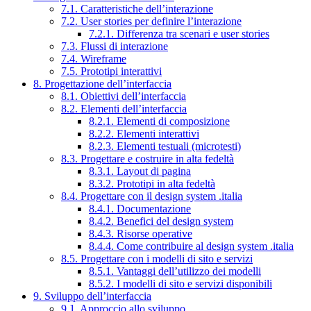
7.1. Caratteristiche dell’interazione
7.2. User stories per definire l’interazione
7.2.1. Differenza tra scenari e user stories
7.3. Flussi di interazione
7.4. Wireframe
7.5. Prototipi interattivi
8. Progettazione dell’interfaccia
8.1. Obiettivi dell’interfaccia
8.2. Elementi dell’interfaccia
8.2.1. Elementi di composizione
8.2.2. Elementi interattivi
8.2.3. Elementi testuali (microtesti)
8.3. Progettare e costruire in alta fedeltà
8.3.1. Layout di pagina
8.3.2. Prototipi in alta fedeltà
8.4. Progettare con il design system .italia
8.4.1. Documentazione
8.4.2. Benefici del design system
8.4.3. Risorse operative
8.4.4. Come contribuire al design system .italia
8.5. Progettare con i modelli di sito e servizi
8.5.1. Vantaggi dell’utilizzo dei modelli
8.5.2. I modelli di sito e servizi disponibili
9. Sviluppo dell’interfaccia
9.1. Approccio allo sviluppo