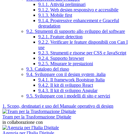
9.1.1. Attività preliminari
9.1.2. Web design responsivo e accessibile
9.1.3. Mobile first
9.1.4. Progressive enhancement e Graceful
degradation
9.2. Strumenti di supporto allo sviluppo del software
9.2.1. Feature detection
9.2.2. Verificare le feature disponibili con Can I
use
9.2.3. Strumenti e risorse per CSS e JavaScript
9.2.4. Supporto browser
9.2.5. Misurare le prestazioni
9.3. Catalogo del riuso
9.4. Sviluppare con il design system .italia
9.4.1. Il framework Bootstrap Italia
9.4.2. Il kit di sviluppo React
9.4.3. Il kit di sviluppo Angular
9.5. Sviluppare con i modelli di sito e servizi
1. Scopo, destinatari e uso del Manuale operativo di design
Team per la Trasformazione Digitale
in collaborazione con
Agenzia per l'Italia Digitale