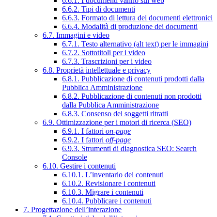
6.6.1. I documenti vanno sul web
6.6.2. Tipi di documenti
6.6.3. Formato di lettura dei documenti elettronici
6.6.4. Modalità di produzione dei documenti
6.7. Immagini e video
6.7.1. Testo alternativo (alt text) per le immagini
6.7.2. Sottotitoli per i video
6.7.3. Trascrizioni per i video
6.8. Proprietà intellettuale e privacy
6.8.1. Pubblicazione di contenuti prodotti dalla
Pubblica Amministrazione
6.8.2. Pubblicazione di contenuti non prodotti
dalla Pubblica Amministrazione
6.8.3. Consenso dei soggetti ritratti
6.9. Ottimizzazione per i motori di ricerca (SEO)
6.9.1. I fattori
on-page
6.9.2. I fattori
off-page
6.9.3. Strumenti di diagnostica SEO: Search
Console
6.10. Gestire i contenuti
6.10.1. L’inventario dei contenuti
6.10.2. Revisionare i contenuti
6.10.3. Migrare i contenuti
6.10.4. Pubblicare i contenuti
7. Progettazione dell’interazione