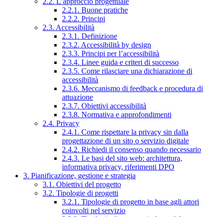
2.2. L’approccio progettuale
2.2.1. Buone pratiche
2.2.2. Principi
2.3. Accessibilità
2.3.1. Definizione
2.3.2. Accessibilità by design
2.3.3. Principi per l’accessibilità
2.3.4. Linee guida e criteri di successo
2.3.5. Come rilasciare una dichiarazione di
accessibilità
2.3.6. Meccanismo di feedback e procedura di
attuazione
2.3.7. Obiettivi accessibilità
2.3.8. Normativa e approfondimenti
2.4. Privacy
2.4.1. Come rispettare la privacy sin dalla
progettazione di un sito o servizio digitale
2.4.2. Richiedi il consenso quando necessario
2.4.3. Le basi del sito web: architettura,
informativa privacy, riferimenti DPO
3. Pianificazione, gestione e strategia
3.1. Obiettivi del progetto
3.2. Tipologie di progetti
3.2.1. Tipologie di progetto in base agli attori
coinvolti nel servizio