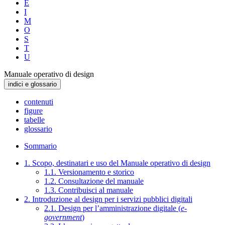
E
I
M
O
S
T
U
Manuale operativo di design
indici e glossario
contenuti
figure
tabelle
glossario
Sommario
1. Scopo, destinatari e uso del Manuale operativo di design
1.1. Versionamento e storico
1.2. Consultazione del manuale
1.3. Contribuisci al manuale
2. Introduzione al design per i servizi pubblici digitali
2.1. Design per l’amministrazione digitale (
e-
government
)