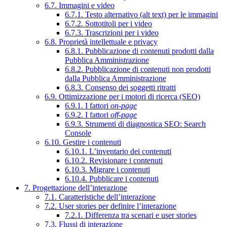
6.7. Immagini e video
6.7.1. Testo alternativo (alt text) per le immagini
6.7.2. Sottotitoli per i video
6.7.3. Trascrizioni per i video
6.8. Proprietà intellettuale e privacy
6.8.1. Pubblicazione di contenuti prodotti dalla
Pubblica Amministrazione
6.8.2. Pubblicazione di contenuti non prodotti
dalla Pubblica Amministrazione
6.8.3. Consenso dei soggetti ritratti
6.9. Ottimizzazione per i motori di ricerca (SEO)
6.9.1. I fattori
on-page
6.9.2. I fattori
off-page
6.9.3. Strumenti di diagnostica SEO: Search
Console
6.10. Gestire i contenuti
6.10.1. L’inventario dei contenuti
6.10.2. Revisionare i contenuti
6.10.3. Migrare i contenuti
6.10.4. Pubblicare i contenuti
7. Progettazione dell’interazione
7.1. Caratteristiche dell’interazione
7.2. User stories per definire l’interazione
7.2.1. Differenza tra scenari e user stories
7.3. Flussi di interazione