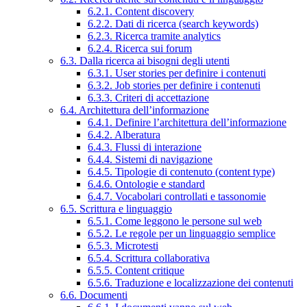
6.2.1. Content discovery
6.2.2. Dati di ricerca (search keywords)
6.2.3. Ricerca tramite analytics
6.2.4. Ricerca sui forum
6.3. Dalla ricerca ai bisogni degli utenti
6.3.1. User stories per definire i contenuti
6.3.2. Job stories per definire i contenuti
6.3.3. Criteri di accettazione
6.4. Architettura dell’informazione
6.4.1. Definire l’architettura dell’informazione
6.4.2. Alberatura
6.4.3. Flussi di interazione
6.4.4. Sistemi di navigazione
6.4.5. Tipologie di contenuto (content type)
6.4.6. Ontologie e standard
6.4.7. Vocabolari controllati e tassonomie
6.5. Scrittura e linguaggio
6.5.1. Come leggono le persone sul web
6.5.2. Le regole per un linguaggio semplice
6.5.3. Microtesti
6.5.4. Scrittura collaborativa
6.5.5. Content critique
6.5.6. Traduzione e localizzazione dei contenuti
6.6. Documenti