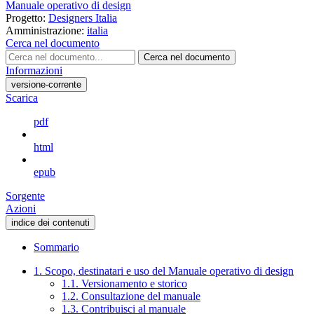
Manuale operativo di design
Progetto:
Designers Italia
Amministrazione:
italia
Cerca nel documento
Cerca nel documento
Informazioni
versione-corrente
Scarica
pdf
html
epub
Sorgente
Azioni
indice dei contenuti
Sommario
1. Scopo, destinatari e uso del Manuale operativo di design
1.1. Versionamento e storico
1.2. Consultazione del manuale
1.3. Contribuisci al manuale