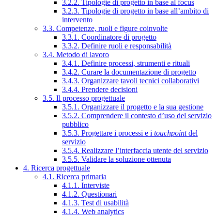
3.2.2. Tipologie di progetto in base al focus
3.2.3. Tipologie di progetto in base all’ambito di
intervento
3.3. Competenze, ruoli e figure coinvolte
3.3.1. Coordinatore di progetto
3.3.2. Definire ruoli e responsabilità
3.4. Metodo di lavoro
3.4.1. Definire processi, strumenti e rituali
3.4.2. Curare la documentazione di progetto
3.4.3. Organizzare tavoli tecnici collaborativi
3.4.4. Prendere decisioni
3.5. Il processo progettuale
3.5.1. Organizzare il progetto e la sua gestione
3.5.2. Comprendere il contesto d’uso del servizio
pubblico
3.5.3. Progettare i processi e i
touchpoint
del
servizio
3.5.4. Realizzare l’interfaccia utente del servizio
3.5.5. Validare la soluzione ottenuta
4. Ricerca progettuale
4.1. Ricerca primaria
4.1.1. Interviste
4.1.2. Questionari
4.1.3. Test di usabilità
4.1.4. Web analytics