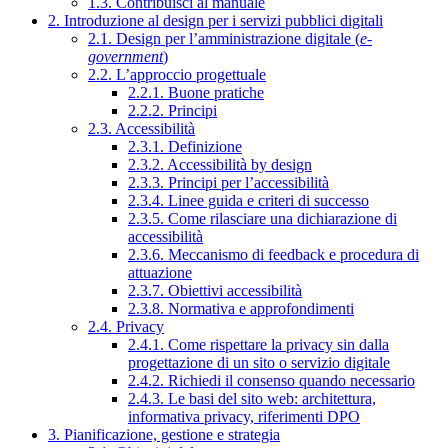
1.3. Contribuisci al manuale
2. Introduzione al design per i servizi pubblici digitali
2.1. Design per l’amministrazione digitale (
e-
government
)
2.2. L’approccio progettuale
2.2.1. Buone pratiche
2.2.2. Principi
2.3. Accessibilità
2.3.1. Definizione
2.3.2. Accessibilità by design
2.3.3. Principi per l’accessibilità
2.3.4. Linee guida e criteri di successo
2.3.5. Come rilasciare una dichiarazione di
accessibilità
2.3.6. Meccanismo di feedback e procedura di
attuazione
2.3.7. Obiettivi accessibilità
2.3.8. Normativa e approfondimenti
2.4. Privacy
2.4.1. Come rispettare la privacy sin dalla
progettazione di un sito o servizio digitale
2.4.2. Richiedi il consenso quando necessario
2.4.3. Le basi del sito web: architettura,
informativa privacy, riferimenti DPO
3. Pianificazione, gestione e strategia