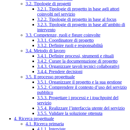
3.2. Tipologie di progetti
3.2.1. Tipologie di progetto in base agli attori
coinvolti nel servizio
3.2.2. Tipologie di progetto in base al focus
3.2.3. Tipologie di progetto in base all’ambito di
intervento
3.3. Competenze, ruoli e figure coinvolte
3.3.1. Coordinatore di progetto
3.3.2. Definire ruoli e responsabilità
3.4. Metodo di lavoro
3.4.1. Definire processi, strumenti e rituali
3.4.2. Curare la documentazione di progetto
3.4.3. Organizzare tavoli tecnici collaborativi
3.4.4. Prendere decisioni
3.5. Il processo progettuale
3.5.1. Organizzare il progetto e la sua gestione
3.5.2. Comprendere il contesto d’uso del servizio
pubblico
3.5.3. Progettare i processi e i
touchpoint
del
servizio
3.5.4. Realizzare l’interfaccia utente del servizio
3.5.5. Validare la soluzione ottenuta
4. Ricerca progettuale
4.1. Ricerca primaria
4.1.1. Interviste