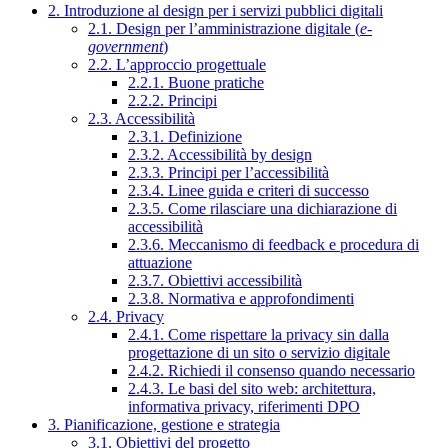
2. Introduzione al design per i servizi pubblici digitali
2.1. Design per l’amministrazione digitale (
e-
government
)
2.2. L’approccio progettuale
2.2.1. Buone pratiche
2.2.2. Principi
2.3. Accessibilità
2.3.1. Definizione
2.3.2. Accessibilità by design
2.3.3. Principi per l’accessibilità
2.3.4. Linee guida e criteri di successo
2.3.5. Come rilasciare una dichiarazione di
accessibilità
2.3.6. Meccanismo di feedback e procedura di
attuazione
2.3.7. Obiettivi accessibilità
2.3.8. Normativa e approfondimenti
2.4. Privacy
2.4.1. Come rispettare la privacy sin dalla
progettazione di un sito o servizio digitale
2.4.2. Richiedi il consenso quando necessario
2.4.3. Le basi del sito web: architettura,
informativa privacy, riferimenti DPO
3. Pianificazione, gestione e strategia
3.1. Obiettivi del progetto