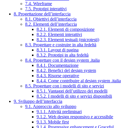
7.4. Wireframe
7.5. Prototipi interattivi
8. Progettazione dell’interfaccia
8.1. Obiettivi dell’interfaccia
8.2. Elementi dell’interfaccia
8.2.1. Elementi di composizione
8.2.2. Elementi interattivi
8.2.3. Elementi testuali (microtesti)
8.3. Progettare e costruire in alta fedeltà
8.3.1. Layout di pagina
8.3.2. Prototipi in alta fedeltà
8.4. Progettare con il design system .italia
8.4.1. Documentazione
8.4.2. Benefici del design system
8.4.3. Risorse operative
8.4.4. Come contribuire al design system .italia
8.5. Progettare con i modelli di sito e servizi
8.5.1. Vantaggi dell’utilizzo dei modelli
8.5.2. I modelli di sito e servizi disponibili
9. Sviluppo dell’interfaccia
9.1. Approccio allo sviluppo
9.1.1. Attività preliminari
9.1.2. Web design responsivo e accessibile
9.1.3. Mobile first
9.1.4. Progressive enhancement e Graceful