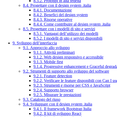
8.3.2. Prototipi in alta fedeltà
8.4. Progettare con il design system .italia
8.4.1. Documentazione
8.4.2. Benefici del design system
8.4.3. Risorse operative
8.4.4. Come contribuire al design system .italia
8.5. Progettare con i modelli di sito e servizi
8.5.1. Vantaggi dell’utilizzo dei modelli
8.5.2. I modelli di sito e servizi disponibili
9. Sviluppo dell’interfaccia
9.1. Approccio allo sviluppo
9.1.1. Attività preliminari
9.1.2. Web design responsivo e accessibile
9.1.3. Mobile first
9.1.4. Progressive enhancement e Graceful degrad
9.2. Strumenti di supporto allo sviluppo del software
9.2.1. Feature detection
9.2.2. Verificare le feature disponibili con Can I us
9.2.3. Strumenti e risorse per CSS e JavaScript
9.2.4. Supporto browser
9.2.5. Misurare le prestazioni
9.3. Catalogo del riuso
9.4. Sviluppare con il design system .italia
9.4.1. Il framework Bootstrap Italia
9.4.2. Il kit di sviluppo React