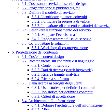
5.1. Cosa sono i servizi e il service design
5.2. Progettare servizi pubblici digitali
5.3. Definire il modello di servizio
5.3.1. Identificare gli attori coinvolti
5.3.2. Formulare la proposta di valore
5.3.3. Inquadrare gli elementi costitutivi del serviz
5.4. Descrivere il funzionamento del servizio
5.4.1. Mappare l’ecosistema
5.4.2. Rappresentare i flussi di servizio
5.5. Co-progettare le soluzioni
5.5.1. Workshop di co-progettazione
6. Progettazione dei contenuti
6.1. Cos’è il content design
6.2. Ricerca utente sui contenuti e il linguaggio
6.2.1. Content discovery
6.2.2. Dati di ricerca (search keywords)
6.2.3. Ricerca tramite analytics
6.2.4. Ricerca sui forum
6.3. Dalla ricerca ai bisogni degli utenti
6.3.1. User stories per definire i contenuti
6.3.2. Job stories per definire i contenuti
6.3.3. Criteri di accettazione
6.4. Architettura dell’informazione
6.4.1. Definire l’architettura dell’informazione
6.4.2. Alberatura