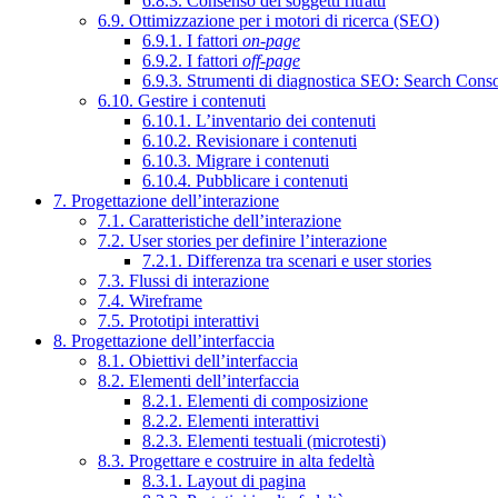
6.8.3. Consenso dei soggetti ritratti
6.9. Ottimizzazione per i motori di ricerca (SEO)
6.9.1. I fattori
on-page
6.9.2. I fattori
off-page
6.9.3. Strumenti di diagnostica SEO: Search Cons
6.10. Gestire i contenuti
6.10.1. L’inventario dei contenuti
6.10.2. Revisionare i contenuti
6.10.3. Migrare i contenuti
6.10.4. Pubblicare i contenuti
7. Progettazione dell’interazione
7.1. Caratteristiche dell’interazione
7.2. User stories per definire l’interazione
7.2.1. Differenza tra scenari e user stories
7.3. Flussi di interazione
7.4. Wireframe
7.5. Prototipi interattivi
8. Progettazione dell’interfaccia
8.1. Obiettivi dell’interfaccia
8.2. Elementi dell’interfaccia
8.2.1. Elementi di composizione
8.2.2. Elementi interattivi
8.2.3. Elementi testuali (microtesti)
8.3. Progettare e costruire in alta fedeltà
8.3.1. Layout di pagina