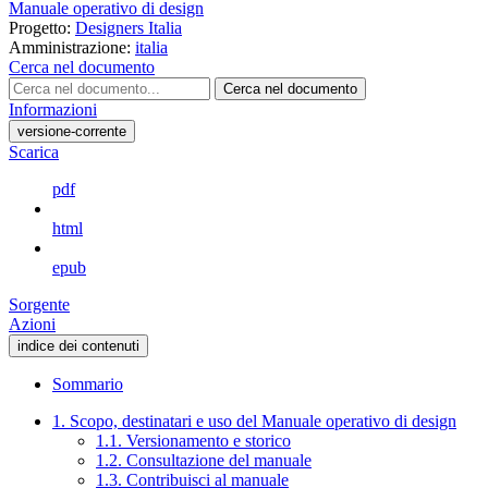
Manuale operativo di design
Progetto:
Designers Italia
Amministrazione:
italia
Cerca nel documento
Cerca nel documento
Informazioni
versione-corrente
Scarica
pdf
html
epub
Sorgente
Azioni
indice dei contenuti
Sommario
1. Scopo, destinatari e uso del Manuale operativo di design
1.1. Versionamento e storico
1.2. Consultazione del manuale
1.3. Contribuisci al manuale