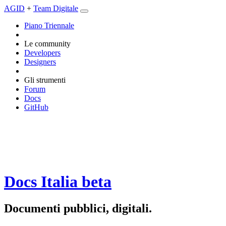
AGID
+
Team Digitale
Piano Triennale
Le community
Developers
Designers
Gli strumenti
Forum
Docs
GitHub
Docs Italia
beta
Documenti pubblici, digitali.