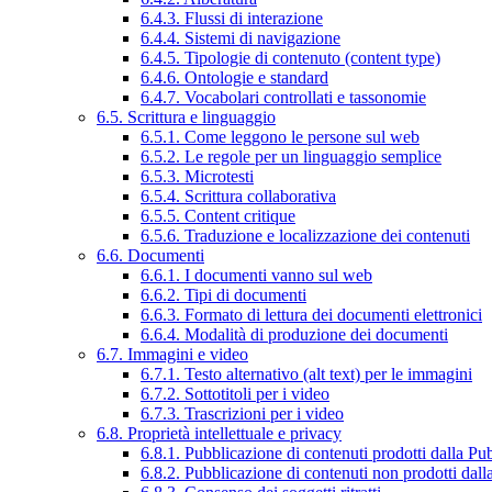
6.4.3. Flussi di interazione
6.4.4. Sistemi di navigazione
6.4.5. Tipologie di contenuto (content type)
6.4.6. Ontologie e standard
6.4.7. Vocabolari controllati e tassonomie
6.5. Scrittura e linguaggio
6.5.1. Come leggono le persone sul web
6.5.2. Le regole per un linguaggio semplice
6.5.3. Microtesti
6.5.4. Scrittura collaborativa
6.5.5. Content critique
6.5.6. Traduzione e localizzazione dei contenuti
6.6. Documenti
6.6.1. I documenti vanno sul web
6.6.2. Tipi di documenti
6.6.3. Formato di lettura dei documenti elettronici
6.6.4. Modalità di produzione dei documenti
6.7. Immagini e video
6.7.1. Testo alternativo (alt text) per le immagini
6.7.2. Sottotitoli per i video
6.7.3. Trascrizioni per i video
6.8. Proprietà intellettuale e privacy
6.8.1. Pubblicazione di contenuti prodotti dalla P
6.8.2. Pubblicazione di contenuti non prodotti dal