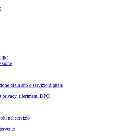
)
ilità
azione
ione di un sito o servizio digitale
va privacy, riferimenti DPO
olti nel servizio
ntervento