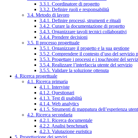
3.3.1. Coordinatore di progetto
3.3.2. Definire ruoli e responsabilità
3.4. Metodo di lavoro
3.4.1. Definire processi, strumenti e rituali
3.4.2. Curare la documentazione di progetto
3.4.3. Organizzare tavoli tecnici collaborativi
3.4.4. Prendere decisioni
3.5. Il processo progettuale
3.5.1. Organizzare il progetto e la sua gestione
3.5.2. Comprendere il contesto d’uso del servizio 
3.5.3. Progettare i processi e i
touchpoint
del servi
3.5.4. Realizzare l’interfaccia utente del servizio
3.5.5. Validare la soluzione ottenuta
4. Ricerca progettuale
4.1. Ricerca primaria
4.1.1. Interviste
4.1.2. Questionari
4.1.3. Test di usabilità
4.1.4. Web analytics
4.1.5. Strumenti di mappatura dell’esperienza uten
4.2. Ricerca secondaria
4.2.1. Ricerca documentale
4.2.2. Analisi benchmark
4.2.3. Valutazione euristica
5. Progettazione dei servizi