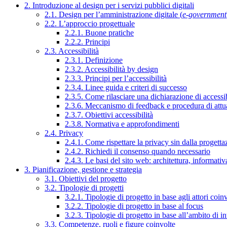
2. Introduzione al design per i servizi pubblici digitali
2.1. Design per l’amministrazione digitale (
e-government
2.2. L’approccio progettuale
2.2.1. Buone pratiche
2.2.2. Principi
2.3. Accessibilità
2.3.1. Definizione
2.3.2. Accessibilità by design
2.3.3. Principi per l’accessibilità
2.3.4. Linee guida e criteri di successo
2.3.5. Come rilasciare una dichiarazione di accessib
2.3.6. Meccanismo di feedback e procedura di attu
2.3.7. Obiettivi accessibilità
2.3.8. Normativa e approfondimenti
2.4. Privacy
2.4.1. Come rispettare la privacy sin dalla progettaz
2.4.2. Richiedi il consenso quando necessario
2.4.3. Le basi del sito web: architettura, informati
3. Pianificazione, gestione e strategia
3.1. Obiettivi del progetto
3.2. Tipologie di progetti
3.2.1. Tipologie di progetto in base agli attori coinv
3.2.2. Tipologie di progetto in base al focus
3.2.3. Tipologie di progetto in base all’ambito di i
3.3. Competenze, ruoli e figure coinvolte