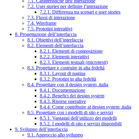
7.1. Caratteristiche dell’interazione
7.2. User stories per definire l’interazione
7.2.1. Differenza tra scenari e user stories
7.3. Flussi di interazione
7.4. Wireframe
7.5. Prototipi interattivi
8. Progettazione dell’interfaccia
8.1. Obiettivi dell’interfaccia
8.2. Elementi dell’interfaccia
8.2.1. Elementi di composizione
8.2.2. Elementi interattivi
8.2.3. Elementi testuali (microtesti)
8.3. Progettare e costruire in alta fedeltà
8.3.1. Layout di pagina
8.3.2. Prototipi in alta fedeltà
8.4. Progettare con il design system .italia
8.4.1. Documentazione
8.4.2. Benefici del design system
8.4.3. Risorse operative
8.4.4. Come contribuire al design system .italia
8.5. Progettare con i modelli di sito e servizi
8.5.1. Vantaggi dell’utilizzo dei modelli
8.5.2. I modelli di sito e servizi disponibili
9. Sviluppo dell’interfaccia
9.1. Approccio allo sviluppo