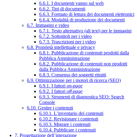
6.6.1. I documenti vanno sul web
6.6.2. Tipi di documenti
6.6.3. Formato di lettura dei documenti elettronici
6.6.4. Modalità di produzione dei documenti
6.7. Immagini e video
6.7.1. Testo alternativo (alt text) per le immagini
6.7.2. Sottotitoli per i video
6.7.3. Trascrizioni per i video
6.8. Proprietà intellettuale e privacy
6.8.1. Pubblicazione di contenuti prodotti dalla
Pubblica Amministrazione
6.8.2. Pubblicazione di contenuti non prodotti
dalla Pubblica Amministrazione
6.8.3. Consenso dei soggetti ritratti
6.9. Ottimizzazione per i motori di ricerca (SEO)
6.9.1. I fattori
on-page
6.9.2. I fattori
off-page
6.9.3. Strumenti di diagnostica SEO: Search
Console
6.10. Gestire i contenuti
6.10.1. L’inventario dei contenuti
6.10.2. Revisionare i contenuti
6.10.3. Migrare i contenuti
6.10.4. Pubblicare i contenuti
7. Progettazione dell’interazione