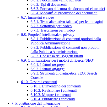
6.6.1. I documenti vanno sul web
6.6.2. Tipi di documenti
6.6.3. Formato di lettura dei documenti elettronici
6.6.4. Modalità di produzione dei documenti
6.7. Immagini e video
6.7.1. Testo alternativo (alt text) per le immagini
6.7.2. Sottotitoli per i video
6.7.3. Trascrizioni per i video
6.8. Proprietà intellettuale e privacy
6.8.1. Pubblicazione di contenuti prodotti dalla
Pubblica Amministrazione
6.8.2. Pubblicazione di contenuti non prodotti
dalla Pubblica Amministrazione
6.8.3. Consenso dei soggetti ritratti
6.9. Ottimizzazione per i motori di ricerca (SEO)
6.9.1. I fattori
on-page
6.9.2. I fattori
off-page
6.9.3. Strumenti di diagnostica SEO: Search
Console
6.10. Gestire i contenuti
6.10.1. L’inventario dei contenuti
6.10.2. Revisionare i contenuti
6.10.3. Migrare i contenuti
6.10.4. Pubblicare i contenuti
7. Progettazione dell’interazione