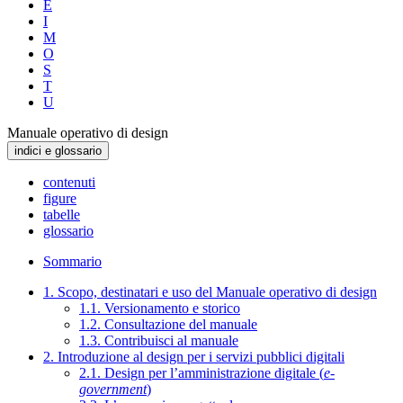
E
I
M
O
S
T
U
Manuale operativo di design
indici e glossario
contenuti
figure
tabelle
glossario
Sommario
1. Scopo, destinatari e uso del Manuale operativo di design
1.1. Versionamento e storico
1.2. Consultazione del manuale
1.3. Contribuisci al manuale
2. Introduzione al design per i servizi pubblici digitali
2.1. Design per l’amministrazione digitale (
e-
government
)