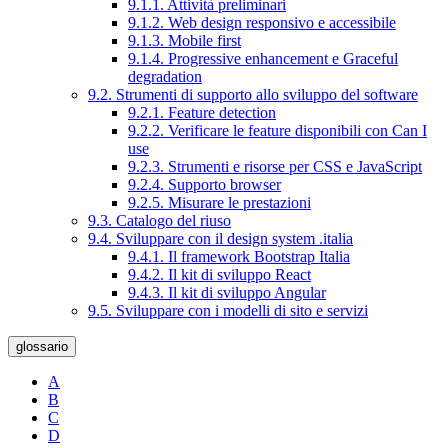
9.1.1. Attività preliminari
9.1.2. Web design responsivo e accessibile
9.1.3. Mobile first
9.1.4. Progressive enhancement e Graceful
degradation
9.2. Strumenti di supporto allo sviluppo del software
9.2.1. Feature detection
9.2.2. Verificare le feature disponibili con Can I
use
9.2.3. Strumenti e risorse per CSS e JavaScript
9.2.4. Supporto browser
9.2.5. Misurare le prestazioni
9.3. Catalogo del riuso
9.4. Sviluppare con il design system .italia
9.4.1. Il framework Bootstrap Italia
9.4.2. Il kit di sviluppo React
9.4.3. Il kit di sviluppo Angular
9.5. Sviluppare con i modelli di sito e servizi
glossario
A
B
C
D