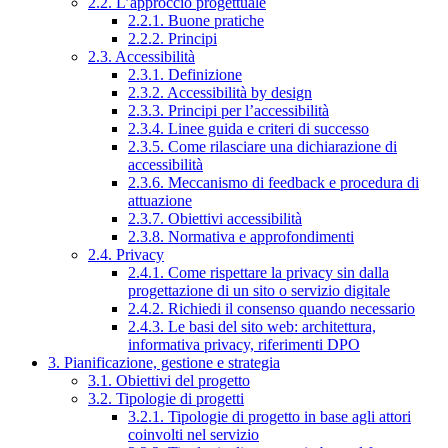
2.2. L’approccio progettuale
2.2.1. Buone pratiche
2.2.2. Principi
2.3. Accessibilità
2.3.1. Definizione
2.3.2. Accessibilità by design
2.3.3. Principi per l’accessibilità
2.3.4. Linee guida e criteri di successo
2.3.5. Come rilasciare una dichiarazione di
accessibilità
2.3.6. Meccanismo di feedback e procedura di
attuazione
2.3.7. Obiettivi accessibilità
2.3.8. Normativa e approfondimenti
2.4. Privacy
2.4.1. Come rispettare la privacy sin dalla
progettazione di un sito o servizio digitale
2.4.2. Richiedi il consenso quando necessario
2.4.3. Le basi del sito web: architettura,
informativa privacy, riferimenti DPO
3. Pianificazione, gestione e strategia
3.1. Obiettivi del progetto
3.2. Tipologie di progetti
3.2.1. Tipologie di progetto in base agli attori
coinvolti nel servizio