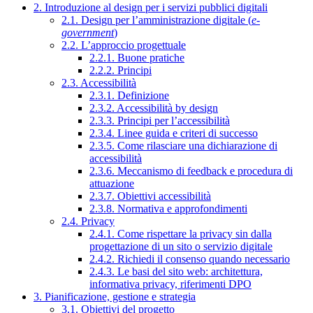
2. Introduzione al design per i servizi pubblici digitali
2.1. Design per l’amministrazione digitale (
e-
government
)
2.2. L’approccio progettuale
2.2.1. Buone pratiche
2.2.2. Principi
2.3. Accessibilità
2.3.1. Definizione
2.3.2. Accessibilità by design
2.3.3. Principi per l’accessibilità
2.3.4. Linee guida e criteri di successo
2.3.5. Come rilasciare una dichiarazione di
accessibilità
2.3.6. Meccanismo di feedback e procedura di
attuazione
2.3.7. Obiettivi accessibilità
2.3.8. Normativa e approfondimenti
2.4. Privacy
2.4.1. Come rispettare la privacy sin dalla
progettazione di un sito o servizio digitale
2.4.2. Richiedi il consenso quando necessario
2.4.3. Le basi del sito web: architettura,
informativa privacy, riferimenti DPO
3. Pianificazione, gestione e strategia
3.1. Obiettivi del progetto