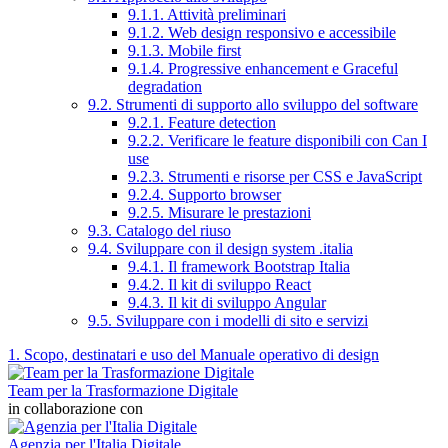
9.1.1. Attività preliminari
9.1.2. Web design responsivo e accessibile
9.1.3. Mobile first
9.1.4. Progressive enhancement e Graceful
degradation
9.2. Strumenti di supporto allo sviluppo del software
9.2.1. Feature detection
9.2.2. Verificare le feature disponibili con Can I
use
9.2.3. Strumenti e risorse per CSS e JavaScript
9.2.4. Supporto browser
9.2.5. Misurare le prestazioni
9.3. Catalogo del riuso
9.4. Sviluppare con il design system .italia
9.4.1. Il framework Bootstrap Italia
9.4.2. Il kit di sviluppo React
9.4.3. Il kit di sviluppo Angular
9.5. Sviluppare con i modelli di sito e servizi
1. Scopo, destinatari e uso del Manuale operativo di design
Team per la Trasformazione Digitale
in collaborazione con
Agenzia per l'Italia Digitale