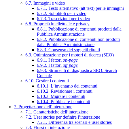
6.7. Immagini e video
6.7.1. Testo alternativo (alt text) per le immagini
6.7.2. Sottotitoli per i video
6.7.3. Trascrizioni per i video
6.8. Proprietà intellettuale e privacy
6.8.1. Pubblicazione di contenuti prodotti dalla
Pubblica Amministrazione
6.8.2. Pubblicazione di contenuti non prodotti
dalla Pubblica Amministrazione
6.8.3. Consenso dei soggetti ritratti
6.9. Ottimizzazione per i motori di ricerca (SEO)
6.9.1. I fattori
on-page
6.9.2. I fattori
off-page
6.9.3. Strumenti di diagnostica SEO: Search
Console
6.10. Gestire i contenuti
6.10.1. L’inventario dei contenuti
6.10.2. Revisionare i contenuti
6.10.3. Migrare i contenuti
6.10.4. Pubblicare i contenuti
7. Progettazione dell’interazione
7.1. Caratteristiche dell’interazione
7.2. User stories per definire l’interazione
7.2.1. Differenza tra scenari e user stories
7.3. Flussi di interazione