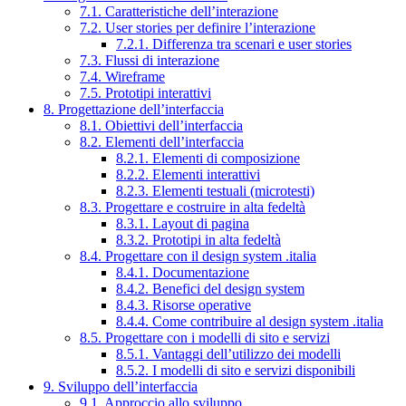
7.1. Caratteristiche dell’interazione
7.2. User stories per definire l’interazione
7.2.1. Differenza tra scenari e user stories
7.3. Flussi di interazione
7.4. Wireframe
7.5. Prototipi interattivi
8. Progettazione dell’interfaccia
8.1. Obiettivi dell’interfaccia
8.2. Elementi dell’interfaccia
8.2.1. Elementi di composizione
8.2.2. Elementi interattivi
8.2.3. Elementi testuali (microtesti)
8.3. Progettare e costruire in alta fedeltà
8.3.1. Layout di pagina
8.3.2. Prototipi in alta fedeltà
8.4. Progettare con il design system .italia
8.4.1. Documentazione
8.4.2. Benefici del design system
8.4.3. Risorse operative
8.4.4. Come contribuire al design system .italia
8.5. Progettare con i modelli di sito e servizi
8.5.1. Vantaggi dell’utilizzo dei modelli
8.5.2. I modelli di sito e servizi disponibili
9. Sviluppo dell’interfaccia
9.1. Approccio allo sviluppo