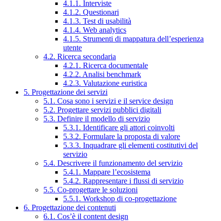
4.1.1. Interviste
4.1.2. Questionari
4.1.3. Test di usabilità
4.1.4. Web analytics
4.1.5. Strumenti di mappatura dell’esperienza
utente
4.2. Ricerca secondaria
4.2.1. Ricerca documentale
4.2.2. Analisi benchmark
4.2.3. Valutazione euristica
5. Progettazione dei servizi
5.1. Cosa sono i servizi e il service design
5.2. Progettare servizi pubblici digitali
5.3. Definire il modello di servizio
5.3.1. Identificare gli attori coinvolti
5.3.2. Formulare la proposta di valore
5.3.3. Inquadrare gli elementi costitutivi del
servizio
5.4. Descrivere il funzionamento del servizio
5.4.1. Mappare l’ecosistema
5.4.2. Rappresentare i flussi di servizio
5.5. Co-progettare le soluzioni
5.5.1. Workshop di co-progettazione
6. Progettazione dei contenuti
6.1. Cos’è il content design