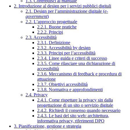
1.3. Contribuisci al manuale
2. Introduzione al design per i servizi pubblici digitali
2.1. Design per l’amministrazione digitale (
e-
government
)
2.2. L’approccio progettuale
2.2.1. Buone pratiche
2.2.2. Principi
2.3. Accessibilità
2.3.1. Definizione
2.3.2. Accessibilità by design
2.3.3. Principi per l’accessibilità
2.3.4. Linee guida e criteri di successo
2.3.5. Come rilasciare una dichiarazione di
accessibilità
2.3.6. Meccanismo di feedback e procedura di
attuazione
2.3.7. Obiettivi accessibilità
2.3.8. Normativa e approfondimenti
2.4. Privacy
2.4.1. Come rispettare la privacy sin dalla
progettazione di un sito o servizio digitale
2.4.2. Richiedi il consenso quando necessario
2.4.3. Le basi del sito web: architettura,
informativa privacy, riferimenti DPO
3. Pianificazione, gestione e strategia