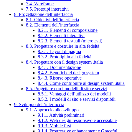
7.4. Wireframe
7.5. Prototipi interattivi
8. Progettazione dell’interfaccia
8.1. Obiettivi dell’interfaccia
8.2. Elementi dell’interfaccia
8.2.1. Elementi di composizione
8.2.2. Elementi interattivi
8.2.3. Elementi testuali (microtesti)
8.3. Progettare e costruire in alta fedeltà
8.3.1. Layout di pagina
8.3.2. Prototipi in alta fedeltà
8.4. Progettare con il design system .italia
8.4.1. Documentazione
8.4.2. Benefici del design system
8.4.3. Risorse operative
8.4.4. Come contribuire al design system .italia
8.5. Progettare con i modelli di sito e servizi
8.5.1. Vantaggi dell’utilizzo dei modelli
8.5.2. I modelli di sito e servizi disponibili
9. Sviluppo dell’interfaccia
9.1. Approccio allo sviluppo
9.1.1. Attività preliminari
9.1.2. Web design responsivo e accessibile
9.1.3. Mobile first
9.1.4. Progressive enhancement e Graceful