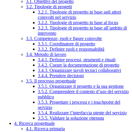
3.1. Obiettivi del progetto
3.2. Tipologie di progetti
3.2.1. Tipologie di progetto in base agli attori
coinvolti nel servizio
3.2.2. Tipologie di progetto in base al focus
3.2.3. Tipologie di progetto in base all’ambito di
intervento
3.3. Competenze, ruoli e figure coinvolte
3.3.1. Coordinatore di progetto
3.3.2. Definire ruoli e responsabilità
3.4. Metodo di lavoro
3.4.1. Definire processi, strumenti e rituali
3.4.2. Curare la documentazione di progetto
3.4.3. Organizzare tavoli tecnici collaborativi
3.4.4. Prendere decisioni
3.5. Il processo progettuale
3.5.1. Organizzare il progetto e la sua gestione
3.5.2. Comprendere il contesto d’uso del servizio
pubblico
3.5.3. Progettare i processi e i
touchpoint
del
servizio
3.5.4. Realizzare l’interfaccia utente del servizio
3.5.5. Validare la soluzione ottenuta
4. Ricerca progettuale
4.1. Ricerca primaria