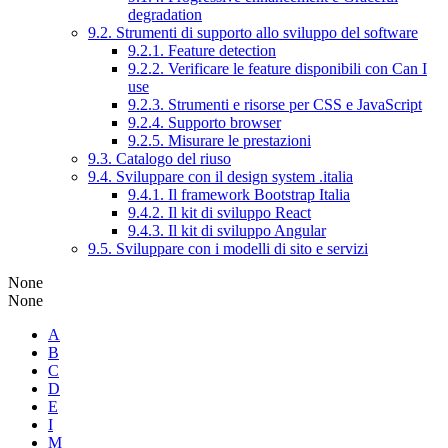
degradation
9.2. Strumenti di supporto allo sviluppo del software
9.2.1. Feature detection
9.2.2. Verificare le feature disponibili con Can I
use
9.2.3. Strumenti e risorse per CSS e JavaScript
9.2.4. Supporto browser
9.2.5. Misurare le prestazioni
9.3. Catalogo del riuso
9.4. Sviluppare con il design system .italia
9.4.1. Il framework Bootstrap Italia
9.4.2. Il kit di sviluppo React
9.4.3. Il kit di sviluppo Angular
9.5. Sviluppare con i modelli di sito e servizi
None
None
A
B
C
D
E
I
M