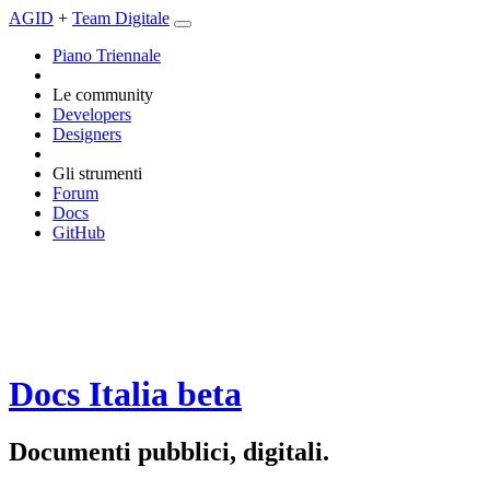
AGID
+
Team Digitale
Piano Triennale
Le community
Developers
Designers
Gli strumenti
Forum
Docs
GitHub
Docs Italia
beta
Documenti pubblici, digitali.