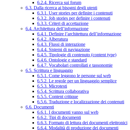
6.2.4. Ricerca sui forum
6.3. Dalla ricerca ai bisogni degli utenti
6.3.1. User stories per definire i contenuti
6.3.2. Job stories per definire i contenuti
6.3.3. Criteri di accettazione
6.4. Architettura dell’informazione
6.4.1. Definire l’architettura dell’informazione
6.4.2. Alberatura
6.4.3. Flussi di interazione
6.4.4. Sistemi di navigazione
6.4.5. Tipologie di contenuto (content type)
6.4.6. Ontologie e standard
6.4.7. Vocabolari controllati e tassonomie
6.5. Scrittura e linguaggio
6.5.1. Come leggono le persone sul web
6.5.2. Le regole per un linguaggio semplice
6.5.3. Microtesti
6.5.4. Scrittura collaborativa
6.5.5. Content critique
6.5.6. Traduzione e localizzazione dei contenuti
6.6. Documenti
6.6.1. I documenti vanno sul web
6.6.2. Tipi di documenti
6.6.3. Formato di lettura dei documenti elettronici
6.6.4. Modalità di produzione dei documenti