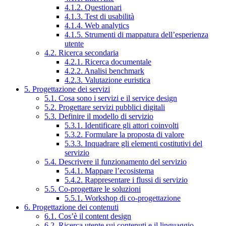
4.1.2. Questionari
4.1.3. Test di usabilità
4.1.4. Web analytics
4.1.5. Strumenti di mappatura dell’esperienza
utente
4.2. Ricerca secondaria
4.2.1. Ricerca documentale
4.2.2. Analisi benchmark
4.2.3. Valutazione euristica
5. Progettazione dei servizi
5.1. Cosa sono i servizi e il service design
5.2. Progettare servizi pubblici digitali
5.3. Definire il modello di servizio
5.3.1. Identificare gli attori coinvolti
5.3.2. Formulare la proposta di valore
5.3.3. Inquadrare gli elementi costitutivi del
servizio
5.4. Descrivere il funzionamento del servizio
5.4.1. Mappare l’ecosistema
5.4.2. Rappresentare i flussi di servizio
5.5. Co-progettare le soluzioni
5.5.1. Workshop di co-progettazione
6. Progettazione dei contenuti
6.1. Cos’è il content design
6.2. Ricerca utente sui contenuti e il linguaggio