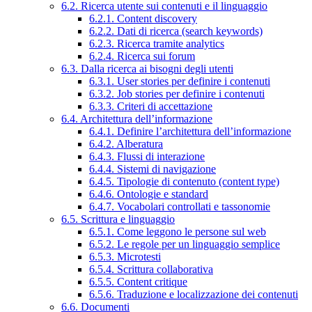
6.2. Ricerca utente sui contenuti e il linguaggio
6.2.1. Content discovery
6.2.2. Dati di ricerca (search keywords)
6.2.3. Ricerca tramite analytics
6.2.4. Ricerca sui forum
6.3. Dalla ricerca ai bisogni degli utenti
6.3.1. User stories per definire i contenuti
6.3.2. Job stories per definire i contenuti
6.3.3. Criteri di accettazione
6.4. Architettura dell’informazione
6.4.1. Definire l’architettura dell’informazione
6.4.2. Alberatura
6.4.3. Flussi di interazione
6.4.4. Sistemi di navigazione
6.4.5. Tipologie di contenuto (content type)
6.4.6. Ontologie e standard
6.4.7. Vocabolari controllati e tassonomie
6.5. Scrittura e linguaggio
6.5.1. Come leggono le persone sul web
6.5.2. Le regole per un linguaggio semplice
6.5.3. Microtesti
6.5.4. Scrittura collaborativa
6.5.5. Content critique
6.5.6. Traduzione e localizzazione dei contenuti
6.6. Documenti