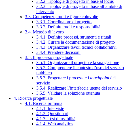
3.2.2. Tipologie di progetto in base al focus
3.2.3. Tipologie di progetto in base all’ambito di
intervento
3.3. Competenze, ruoli e figure coinvolte
3.3.1. Coordinatore di progetto
3.3.2. Definire ruoli e responsabilità
3.4. Metodo di lavoro
3.4.1. Definire processi, strumenti e rituali
3.4.2. Curare la documentazione di progetto
3.4.3. Organizzare tavoli tecnici collaborativi
3.4.4. Prendere decisioni
3.5. Il processo progettuale
3.5.1. Organizzare il progetto e la sua gestione
3.5.2. Comprendere il contesto d’uso del servizio
pubblico
3.5.3. Progettare i processi e i
touchpoint
del
servizio
3.5.4. Realizzare l’interfaccia utente del servizio
3.5.5. Validare la soluzione ottenuta
4. Ricerca progettuale
4.1. Ricerca primaria
4.1.1. Interviste
4.1.2. Questionari
4.1.3. Test di usabilità
4.1.4. Web analytics