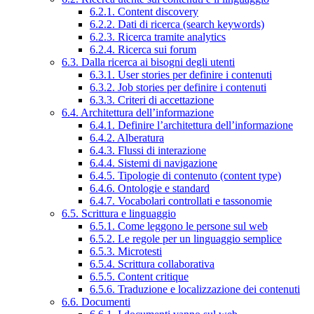
6.2.1. Content discovery
6.2.2. Dati di ricerca (search keywords)
6.2.3. Ricerca tramite analytics
6.2.4. Ricerca sui forum
6.3. Dalla ricerca ai bisogni degli utenti
6.3.1. User stories per definire i contenuti
6.3.2. Job stories per definire i contenuti
6.3.3. Criteri di accettazione
6.4. Architettura dell’informazione
6.4.1. Definire l’architettura dell’informazione
6.4.2. Alberatura
6.4.3. Flussi di interazione
6.4.4. Sistemi di navigazione
6.4.5. Tipologie di contenuto (content type)
6.4.6. Ontologie e standard
6.4.7. Vocabolari controllati e tassonomie
6.5. Scrittura e linguaggio
6.5.1. Come leggono le persone sul web
6.5.2. Le regole per un linguaggio semplice
6.5.3. Microtesti
6.5.4. Scrittura collaborativa
6.5.5. Content critique
6.5.6. Traduzione e localizzazione dei contenuti
6.6. Documenti