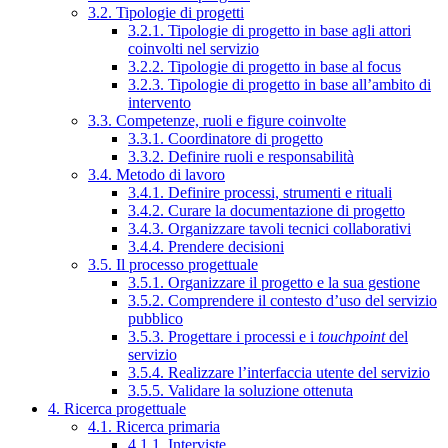
3.2. Tipologie di progetti
3.2.1. Tipologie di progetto in base agli attori
coinvolti nel servizio
3.2.2. Tipologie di progetto in base al focus
3.2.3. Tipologie di progetto in base all’ambito di
intervento
3.3. Competenze, ruoli e figure coinvolte
3.3.1. Coordinatore di progetto
3.3.2. Definire ruoli e responsabilità
3.4. Metodo di lavoro
3.4.1. Definire processi, strumenti e rituali
3.4.2. Curare la documentazione di progetto
3.4.3. Organizzare tavoli tecnici collaborativi
3.4.4. Prendere decisioni
3.5. Il processo progettuale
3.5.1. Organizzare il progetto e la sua gestione
3.5.2. Comprendere il contesto d’uso del servizio
pubblico
3.5.3. Progettare i processi e i
touchpoint
del
servizio
3.5.4. Realizzare l’interfaccia utente del servizio
3.5.5. Validare la soluzione ottenuta
4. Ricerca progettuale
4.1. Ricerca primaria
4.1.1. Interviste