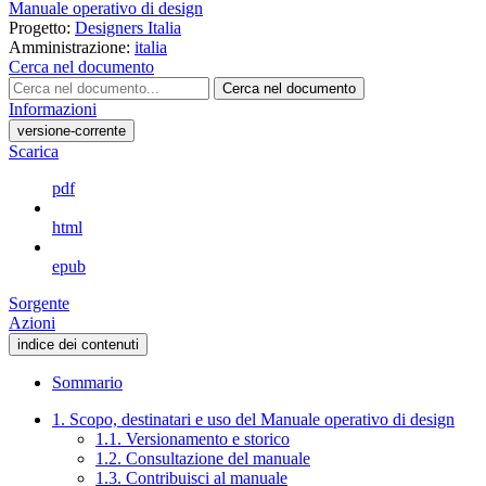
Manuale operativo di design
Progetto:
Designers Italia
Amministrazione:
italia
Cerca nel documento
Cerca nel documento
Informazioni
versione-corrente
Scarica
pdf
html
epub
Sorgente
Azioni
indice dei contenuti
Sommario
1. Scopo, destinatari e uso del Manuale operativo di design
1.1. Versionamento e storico
1.2. Consultazione del manuale
1.3. Contribuisci al manuale