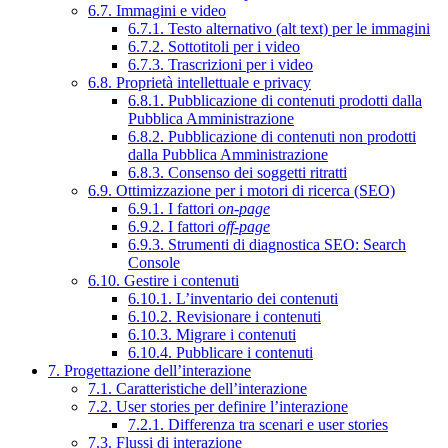
6.7. Immagini e video
6.7.1. Testo alternativo (alt text) per le immagini
6.7.2. Sottotitoli per i video
6.7.3. Trascrizioni per i video
6.8. Proprietà intellettuale e privacy
6.8.1. Pubblicazione di contenuti prodotti dalla
Pubblica Amministrazione
6.8.2. Pubblicazione di contenuti non prodotti
dalla Pubblica Amministrazione
6.8.3. Consenso dei soggetti ritratti
6.9. Ottimizzazione per i motori di ricerca (SEO)
6.9.1. I fattori
on-page
6.9.2. I fattori
off-page
6.9.3. Strumenti di diagnostica SEO: Search
Console
6.10. Gestire i contenuti
6.10.1. L’inventario dei contenuti
6.10.2. Revisionare i contenuti
6.10.3. Migrare i contenuti
6.10.4. Pubblicare i contenuti
7. Progettazione dell’interazione
7.1. Caratteristiche dell’interazione
7.2. User stories per definire l’interazione
7.2.1. Differenza tra scenari e user stories
7.3. Flussi di interazione