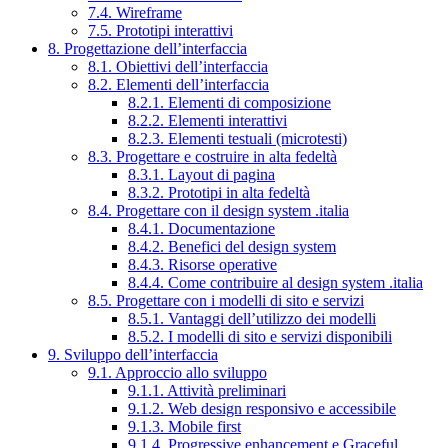
7.4. Wireframe
7.5. Prototipi interattivi
8. Progettazione dell’interfaccia
8.1. Obiettivi dell’interfaccia
8.2. Elementi dell’interfaccia
8.2.1. Elementi di composizione
8.2.2. Elementi interattivi
8.2.3. Elementi testuali (microtesti)
8.3. Progettare e costruire in alta fedeltà
8.3.1. Layout di pagina
8.3.2. Prototipi in alta fedeltà
8.4. Progettare con il design system .italia
8.4.1. Documentazione
8.4.2. Benefici del design system
8.4.3. Risorse operative
8.4.4. Come contribuire al design system .italia
8.5. Progettare con i modelli di sito e servizi
8.5.1. Vantaggi dell’utilizzo dei modelli
8.5.2. I modelli di sito e servizi disponibili
9. Sviluppo dell’interfaccia
9.1. Approccio allo sviluppo
9.1.1. Attività preliminari
9.1.2. Web design responsivo e accessibile
9.1.3. Mobile first
9.1.4. Progressive enhancement e Graceful