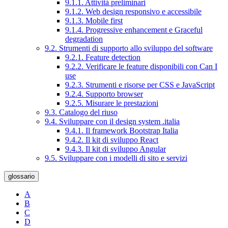
9.1.1. Attività preliminari
9.1.2. Web design responsivo e accessibile
9.1.3. Mobile first
9.1.4. Progressive enhancement e Graceful
degradation
9.2. Strumenti di supporto allo sviluppo del software
9.2.1. Feature detection
9.2.2. Verificare le feature disponibili con Can I
use
9.2.3. Strumenti e risorse per CSS e JavaScript
9.2.4. Supporto browser
9.2.5. Misurare le prestazioni
9.3. Catalogo del riuso
9.4. Sviluppare con il design system .italia
9.4.1. Il framework Bootstrap Italia
9.4.2. Il kit di sviluppo React
9.4.3. Il kit di sviluppo Angular
9.5. Sviluppare con i modelli di sito e servizi
glossario
A
B
C
D