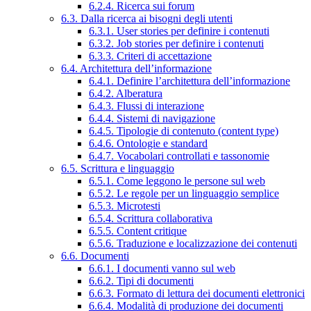
6.2.4. Ricerca sui forum
6.3. Dalla ricerca ai bisogni degli utenti
6.3.1. User stories per definire i contenuti
6.3.2. Job stories per definire i contenuti
6.3.3. Criteri di accettazione
6.4. Architettura dell’informazione
6.4.1. Definire l’architettura dell’informazione
6.4.2. Alberatura
6.4.3. Flussi di interazione
6.4.4. Sistemi di navigazione
6.4.5. Tipologie di contenuto (content type)
6.4.6. Ontologie e standard
6.4.7. Vocabolari controllati e tassonomie
6.5. Scrittura e linguaggio
6.5.1. Come leggono le persone sul web
6.5.2. Le regole per un linguaggio semplice
6.5.3. Microtesti
6.5.4. Scrittura collaborativa
6.5.5. Content critique
6.5.6. Traduzione e localizzazione dei contenuti
6.6. Documenti
6.6.1. I documenti vanno sul web
6.6.2. Tipi di documenti
6.6.3. Formato di lettura dei documenti elettronici
6.6.4. Modalità di produzione dei documenti