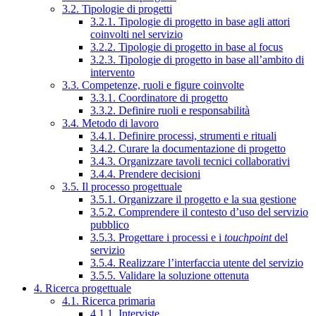
3.2. Tipologie di progetti
3.2.1. Tipologie di progetto in base agli attori
coinvolti nel servizio
3.2.2. Tipologie di progetto in base al focus
3.2.3. Tipologie di progetto in base all’ambito di
intervento
3.3. Competenze, ruoli e figure coinvolte
3.3.1. Coordinatore di progetto
3.3.2. Definire ruoli e responsabilità
3.4. Metodo di lavoro
3.4.1. Definire processi, strumenti e rituali
3.4.2. Curare la documentazione di progetto
3.4.3. Organizzare tavoli tecnici collaborativi
3.4.4. Prendere decisioni
3.5. Il processo progettuale
3.5.1. Organizzare il progetto e la sua gestione
3.5.2. Comprendere il contesto d’uso del servizio
pubblico
3.5.3. Progettare i processi e i
touchpoint
del
servizio
3.5.4. Realizzare l’interfaccia utente del servizio
3.5.5. Validare la soluzione ottenuta
4. Ricerca progettuale
4.1. Ricerca primaria
4.1.1. Interviste