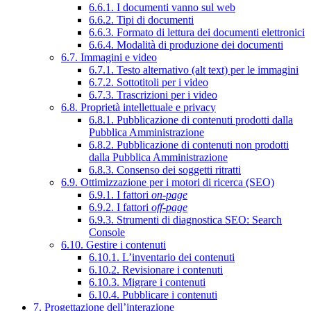
6.6.1. I documenti vanno sul web
6.6.2. Tipi di documenti
6.6.3. Formato di lettura dei documenti elettronici
6.6.4. Modalità di produzione dei documenti
6.7. Immagini e video
6.7.1. Testo alternativo (alt text) per le immagini
6.7.2. Sottotitoli per i video
6.7.3. Trascrizioni per i video
6.8. Proprietà intellettuale e privacy
6.8.1. Pubblicazione di contenuti prodotti dalla
Pubblica Amministrazione
6.8.2. Pubblicazione di contenuti non prodotti
dalla Pubblica Amministrazione
6.8.3. Consenso dei soggetti ritratti
6.9. Ottimizzazione per i motori di ricerca (SEO)
6.9.1. I fattori
on-page
6.9.2. I fattori
off-page
6.9.3. Strumenti di diagnostica SEO: Search
Console
6.10. Gestire i contenuti
6.10.1. L’inventario dei contenuti
6.10.2. Revisionare i contenuti
6.10.3. Migrare i contenuti
6.10.4. Pubblicare i contenuti
7. Progettazione dell’interazione