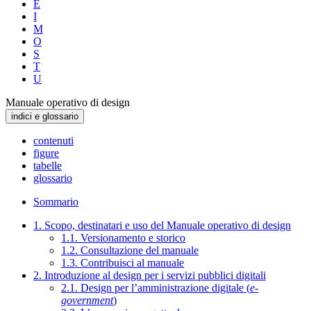
E
I
M
O
S
T
U
Manuale operativo di design
indici e glossario
contenuti
figure
tabelle
glossario
Sommario
1. Scopo, destinatari e uso del Manuale operativo di design
1.1. Versionamento e storico
1.2. Consultazione del manuale
1.3. Contribuisci al manuale
2. Introduzione al design per i servizi pubblici digitali
2.1. Design per l’amministrazione digitale (
e-
government
)