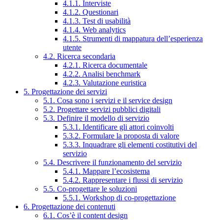
4.1.1. Interviste
4.1.2. Questionari
4.1.3. Test di usabilità
4.1.4. Web analytics
4.1.5. Strumenti di mappatura dell’esperienza
utente
4.2. Ricerca secondaria
4.2.1. Ricerca documentale
4.2.2. Analisi benchmark
4.2.3. Valutazione euristica
5. Progettazione dei servizi
5.1. Cosa sono i servizi e il service design
5.2. Progettare servizi pubblici digitali
5.3. Definire il modello di servizio
5.3.1. Identificare gli attori coinvolti
5.3.2. Formulare la proposta di valore
5.3.3. Inquadrare gli elementi costitutivi del
servizio
5.4. Descrivere il funzionamento del servizio
5.4.1. Mappare l’ecosistema
5.4.2. Rappresentare i flussi di servizio
5.5. Co-progettare le soluzioni
5.5.1. Workshop di co-progettazione
6. Progettazione dei contenuti
6.1. Cos’è il content design