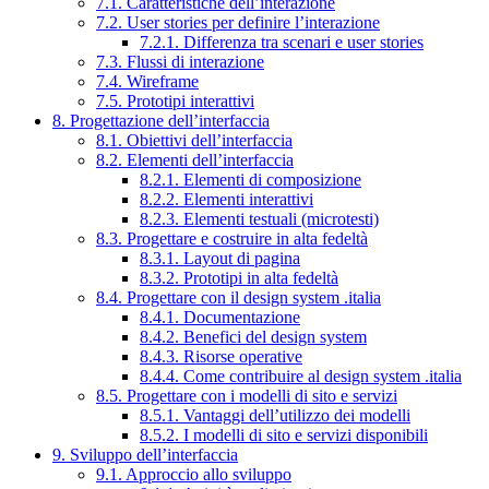
7.1. Caratteristiche dell’interazione
7.2. User stories per definire l’interazione
7.2.1. Differenza tra scenari e user stories
7.3. Flussi di interazione
7.4. Wireframe
7.5. Prototipi interattivi
8. Progettazione dell’interfaccia
8.1. Obiettivi dell’interfaccia
8.2. Elementi dell’interfaccia
8.2.1. Elementi di composizione
8.2.2. Elementi interattivi
8.2.3. Elementi testuali (microtesti)
8.3. Progettare e costruire in alta fedeltà
8.3.1. Layout di pagina
8.3.2. Prototipi in alta fedeltà
8.4. Progettare con il design system .italia
8.4.1. Documentazione
8.4.2. Benefici del design system
8.4.3. Risorse operative
8.4.4. Come contribuire al design system .italia
8.5. Progettare con i modelli di sito e servizi
8.5.1. Vantaggi dell’utilizzo dei modelli
8.5.2. I modelli di sito e servizi disponibili
9. Sviluppo dell’interfaccia
9.1. Approccio allo sviluppo