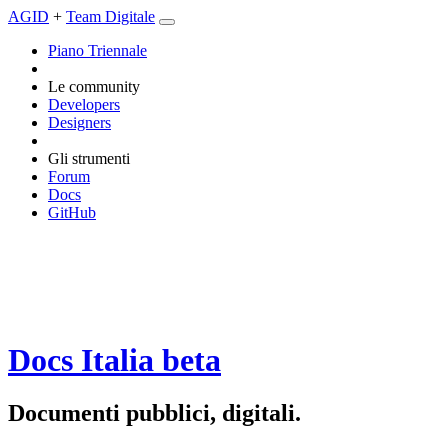
AGID
+
Team Digitale
Piano Triennale
Le community
Developers
Designers
Gli strumenti
Forum
Docs
GitHub
Docs Italia
beta
Documenti pubblici, digitali.