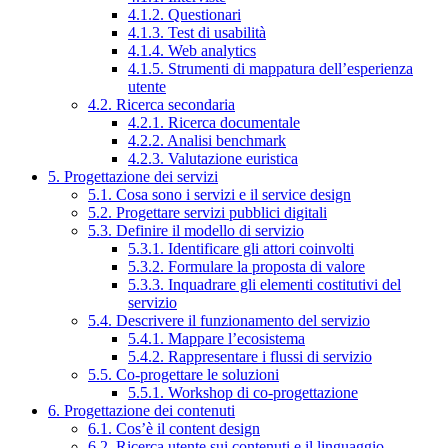
4.1.2. Questionari
4.1.3. Test di usabilità
4.1.4. Web analytics
4.1.5. Strumenti di mappatura dell’esperienza
utente
4.2. Ricerca secondaria
4.2.1. Ricerca documentale
4.2.2. Analisi benchmark
4.2.3. Valutazione euristica
5. Progettazione dei servizi
5.1. Cosa sono i servizi e il service design
5.2. Progettare servizi pubblici digitali
5.3. Definire il modello di servizio
5.3.1. Identificare gli attori coinvolti
5.3.2. Formulare la proposta di valore
5.3.3. Inquadrare gli elementi costitutivi del
servizio
5.4. Descrivere il funzionamento del servizio
5.4.1. Mappare l’ecosistema
5.4.2. Rappresentare i flussi di servizio
5.5. Co-progettare le soluzioni
5.5.1. Workshop di co-progettazione
6. Progettazione dei contenuti
6.1. Cos’è il content design
6.2. Ricerca utente sui contenuti e il linguaggio