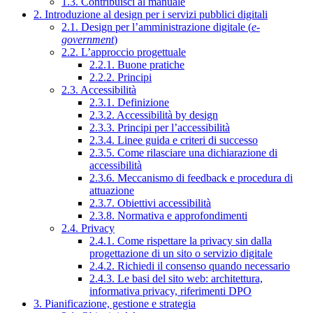
1.3. Contribuisci al manuale
2. Introduzione al design per i servizi pubblici digitali
2.1. Design per l’amministrazione digitale (
e-
government
)
2.2. L’approccio progettuale
2.2.1. Buone pratiche
2.2.2. Principi
2.3. Accessibilità
2.3.1. Definizione
2.3.2. Accessibilità by design
2.3.3. Principi per l’accessibilità
2.3.4. Linee guida e criteri di successo
2.3.5. Come rilasciare una dichiarazione di
accessibilità
2.3.6. Meccanismo di feedback e procedura di
attuazione
2.3.7. Obiettivi accessibilità
2.3.8. Normativa e approfondimenti
2.4. Privacy
2.4.1. Come rispettare la privacy sin dalla
progettazione di un sito o servizio digitale
2.4.2. Richiedi il consenso quando necessario
2.4.3. Le basi del sito web: architettura,
informativa privacy, riferimenti DPO
3. Pianificazione, gestione e strategia