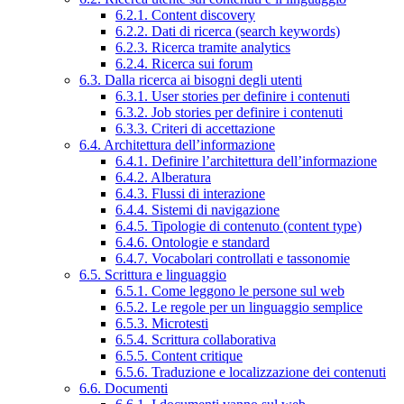
6.2.1. Content discovery
6.2.2. Dati di ricerca (search keywords)
6.2.3. Ricerca tramite analytics
6.2.4. Ricerca sui forum
6.3. Dalla ricerca ai bisogni degli utenti
6.3.1. User stories per definire i contenuti
6.3.2. Job stories per definire i contenuti
6.3.3. Criteri di accettazione
6.4. Architettura dell’informazione
6.4.1. Definire l’architettura dell’informazione
6.4.2. Alberatura
6.4.3. Flussi di interazione
6.4.4. Sistemi di navigazione
6.4.5. Tipologie di contenuto (content type)
6.4.6. Ontologie e standard
6.4.7. Vocabolari controllati e tassonomie
6.5. Scrittura e linguaggio
6.5.1. Come leggono le persone sul web
6.5.2. Le regole per un linguaggio semplice
6.5.3. Microtesti
6.5.4. Scrittura collaborativa
6.5.5. Content critique
6.5.6. Traduzione e localizzazione dei contenuti
6.6. Documenti