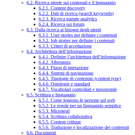
6.2. Ricerca utente sui contenuti e il linguaggio
6.2.1. Content discovery
6.2.2. Dati di ricerca (search keywords)
6.2.3. Ricerca tramite analytics
6.2.4. Ricerca sui forum
6.3. Dalla ricerca ai bisogni degli utenti
6.3.1. User stories per definire i contenuti
6.3.2. Job stories per definire i contenuti
6.3.3. Criteri di accettazione
6.4. Architettura dell’informazione
6.4.1. Definire l’architettura dell’informazione
6.4.2. Alberatura
6.4.3. Flussi di interazione
6.4.4. Sistemi di navigazione
6.4.5. Tipologie di contenuto (content type)
6.4.6. Ontologie e standard
6.4.7. Vocabolari controllati e tassonomie
6.5. Scrittura e linguaggio
6.5.1. Come leggono le persone sul web
6.5.2. Le regole per un linguaggio semplice
6.5.3. Microtesti
6.5.4. Scrittura collaborativa
6.5.5. Content critique
6.5.6. Traduzione e localizzazione dei contenuti
6.6. Documenti