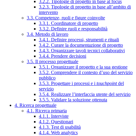
3.2.2. Tipologie di progetto in base al focus
3.2.3. Tipologie di progetto in base all’ambito di
intervento
3.3. Competenze, ruoli e figure coinvolte
3.3.1. Coordinatore di progetto
3.3.2. Definire ruoli e responsabilità
3.4. Metodo di lavoro
3.4.1. Definire processi, strumenti e rituali
3.4.2. Curare la documentazione di progetto
3.4.3. Organizzare tavoli tecnici collaborativi
3.4.4. Prendere decisioni
3.5. Il processo progettuale
3.5.1. Organizzare il progetto e la sua gestione
3.5.2. Comprendere il contesto d’uso del servizio
pubblico
3.5.3. Progettare i processi e i
touchpoint
del
servizio
3.5.4. Realizzare l’interfaccia utente del servizio
3.5.5. Validare la soluzione ottenuta
4. Ricerca progettuale
4.1. Ricerca primaria
4.1.1. Interviste
4.1.2. Questionari
4.1.3. Test di usabilità
4.1.4. Web analytics