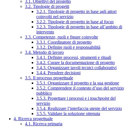
3.1. Obiettivi del progetto
3.2. Tipologie di progetti
3.2.1. Tipologie di progetto in base agli attori
coinvolti nel servizio
3.2.2. Tipologie di progetto in base al focus
3.2.3. Tipologie di progetto in base all’ambito di
intervento
3.3. Competenze, ruoli e figure coinvolte
3.3.1. Coordinatore di progetto
3.3.2. Definire ruoli e responsabilità
3.4. Metodo di lavoro
3.4.1. Definire processi, strumenti e rituali
3.4.2. Curare la documentazione di progetto
3.4.3. Organizzare tavoli tecnici collaborativi
3.4.4. Prendere decisioni
3.5. Il processo progettuale
3.5.1. Organizzare il progetto e la sua gestione
3.5.2. Comprendere il contesto d’uso del servizio
pubblico
3.5.3. Progettare i processi e i
touchpoint
del
servizio
3.5.4. Realizzare l’interfaccia utente del servizio
3.5.5. Validare la soluzione ottenuta
4. Ricerca progettuale
4.1. Ricerca primaria