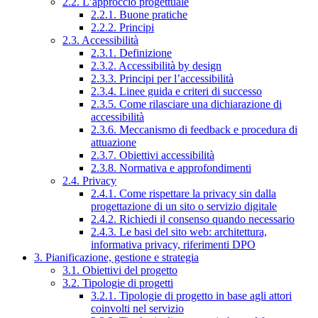
2.2. L’approccio progettuale
2.2.1. Buone pratiche
2.2.2. Principi
2.3. Accessibilità
2.3.1. Definizione
2.3.2. Accessibilità by design
2.3.3. Principi per l’accessibilità
2.3.4. Linee guida e criteri di successo
2.3.5. Come rilasciare una dichiarazione di
accessibilità
2.3.6. Meccanismo di feedback e procedura di
attuazione
2.3.7. Obiettivi accessibilità
2.3.8. Normativa e approfondimenti
2.4. Privacy
2.4.1. Come rispettare la privacy sin dalla
progettazione di un sito o servizio digitale
2.4.2. Richiedi il consenso quando necessario
2.4.3. Le basi del sito web: architettura,
informativa privacy, riferimenti DPO
3. Pianificazione, gestione e strategia
3.1. Obiettivi del progetto
3.2. Tipologie di progetti
3.2.1. Tipologie di progetto in base agli attori
coinvolti nel servizio