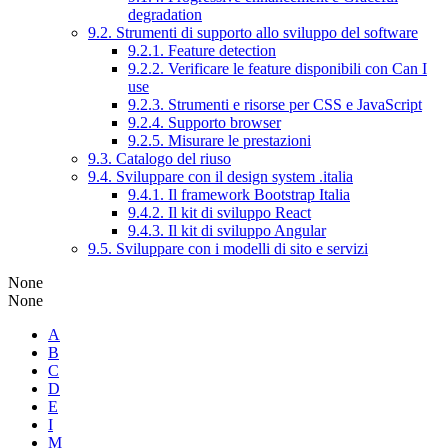
degradation
9.2. Strumenti di supporto allo sviluppo del software
9.2.1. Feature detection
9.2.2. Verificare le feature disponibili con Can I
use
9.2.3. Strumenti e risorse per CSS e JavaScript
9.2.4. Supporto browser
9.2.5. Misurare le prestazioni
9.3. Catalogo del riuso
9.4. Sviluppare con il design system .italia
9.4.1. Il framework Bootstrap Italia
9.4.2. Il kit di sviluppo React
9.4.3. Il kit di sviluppo Angular
9.5. Sviluppare con i modelli di sito e servizi
None
None
A
B
C
D
E
I
M