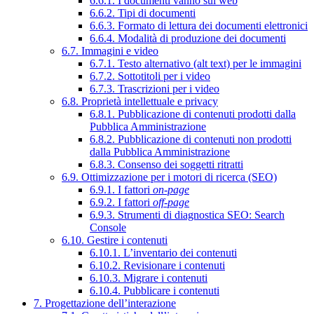
6.6.1. I documenti vanno sul web
6.6.2. Tipi di documenti
6.6.3. Formato di lettura dei documenti elettronici
6.6.4. Modalità di produzione dei documenti
6.7. Immagini e video
6.7.1. Testo alternativo (alt text) per le immagini
6.7.2. Sottotitoli per i video
6.7.3. Trascrizioni per i video
6.8. Proprietà intellettuale e privacy
6.8.1. Pubblicazione di contenuti prodotti dalla
Pubblica Amministrazione
6.8.2. Pubblicazione di contenuti non prodotti
dalla Pubblica Amministrazione
6.8.3. Consenso dei soggetti ritratti
6.9. Ottimizzazione per i motori di ricerca (SEO)
6.9.1. I fattori
on-page
6.9.2. I fattori
off-page
6.9.3. Strumenti di diagnostica SEO: Search
Console
6.10. Gestire i contenuti
6.10.1. L’inventario dei contenuti
6.10.2. Revisionare i contenuti
6.10.3. Migrare i contenuti
6.10.4. Pubblicare i contenuti
7. Progettazione dell’interazione