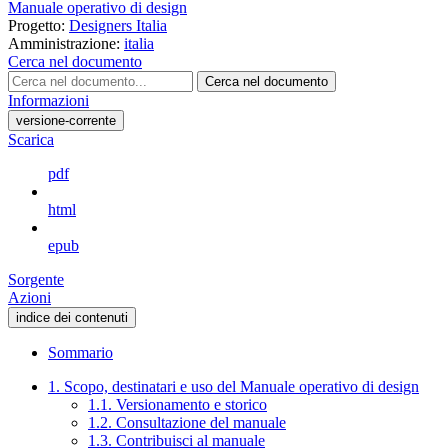
Manuale operativo di design
Progetto:
Designers Italia
Amministrazione:
italia
Cerca nel documento
Cerca nel documento
Informazioni
versione-corrente
Scarica
pdf
html
epub
Sorgente
Azioni
indice dei contenuti
Sommario
1. Scopo, destinatari e uso del Manuale operativo di design
1.1. Versionamento e storico
1.2. Consultazione del manuale
1.3. Contribuisci al manuale