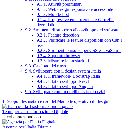
9.1.1. Attività preliminari
9.1.2. Web design responsivo e accessibile
9.1.3. Mobile first
9.1.4. Progressive enhancement e Graceful
degradation
9.2. Strumenti di supporto allo sviluppo del software
9.2.1. Feature detection
9.2.2. Verificare le feature disponibili con Can I
use
9.2.3. Strumenti e risorse per CSS e JavaScript
9.2.4. Supporto browser
9.2.5. Misurare le prestazioni
9.3. Catalogo del riuso
9.4. Sviluppare con il design system .italia
9.4.1. Il framework Bootstrap Italia
9.4.2. Il kit di sviluppo React
9.4.3. Il kit di sviluppo Angular
9.5. Sviluppare con i modelli di sito e servizi
1. Scopo, destinatari e uso del Manuale operativo di design
Team per la Trasformazione Digitale
in collaborazione con
Agenzia per l'Italia Digitale