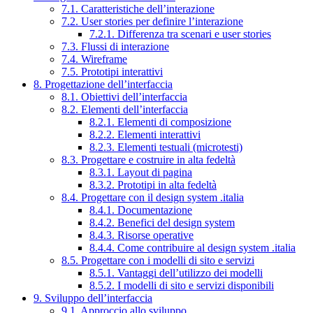
7.1. Caratteristiche dell’interazione
7.2. User stories per definire l’interazione
7.2.1. Differenza tra scenari e user stories
7.3. Flussi di interazione
7.4. Wireframe
7.5. Prototipi interattivi
8. Progettazione dell’interfaccia
8.1. Obiettivi dell’interfaccia
8.2. Elementi dell’interfaccia
8.2.1. Elementi di composizione
8.2.2. Elementi interattivi
8.2.3. Elementi testuali (microtesti)
8.3. Progettare e costruire in alta fedeltà
8.3.1. Layout di pagina
8.3.2. Prototipi in alta fedeltà
8.4. Progettare con il design system .italia
8.4.1. Documentazione
8.4.2. Benefici del design system
8.4.3. Risorse operative
8.4.4. Come contribuire al design system .italia
8.5. Progettare con i modelli di sito e servizi
8.5.1. Vantaggi dell’utilizzo dei modelli
8.5.2. I modelli di sito e servizi disponibili
9. Sviluppo dell’interfaccia
9.1. Approccio allo sviluppo