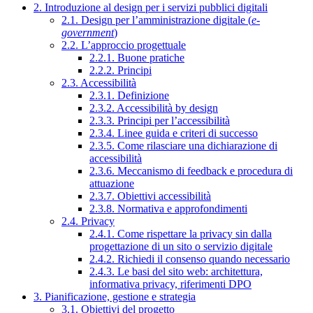
2. Introduzione al design per i servizi pubblici digitali
2.1. Design per l’amministrazione digitale (
e-
government
)
2.2. L’approccio progettuale
2.2.1. Buone pratiche
2.2.2. Principi
2.3. Accessibilità
2.3.1. Definizione
2.3.2. Accessibilità by design
2.3.3. Principi per l’accessibilità
2.3.4. Linee guida e criteri di successo
2.3.5. Come rilasciare una dichiarazione di
accessibilità
2.3.6. Meccanismo di feedback e procedura di
attuazione
2.3.7. Obiettivi accessibilità
2.3.8. Normativa e approfondimenti
2.4. Privacy
2.4.1. Come rispettare la privacy sin dalla
progettazione di un sito o servizio digitale
2.4.2. Richiedi il consenso quando necessario
2.4.3. Le basi del sito web: architettura,
informativa privacy, riferimenti DPO
3. Pianificazione, gestione e strategia
3.1. Obiettivi del progetto