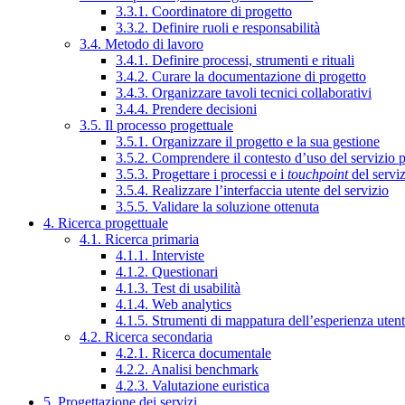
3.3.1. Coordinatore di progetto
3.3.2. Definire ruoli e responsabilità
3.4. Metodo di lavoro
3.4.1. Definire processi, strumenti e rituali
3.4.2. Curare la documentazione di progetto
3.4.3. Organizzare tavoli tecnici collaborativi
3.4.4. Prendere decisioni
3.5. Il processo progettuale
3.5.1. Organizzare il progetto e la sua gestione
3.5.2. Comprendere il contesto d’uso del servizio 
3.5.3. Progettare i processi e i
touchpoint
del servi
3.5.4. Realizzare l’interfaccia utente del servizio
3.5.5. Validare la soluzione ottenuta
4. Ricerca progettuale
4.1. Ricerca primaria
4.1.1. Interviste
4.1.2. Questionari
4.1.3. Test di usabilità
4.1.4. Web analytics
4.1.5. Strumenti di mappatura dell’esperienza uten
4.2. Ricerca secondaria
4.2.1. Ricerca documentale
4.2.2. Analisi benchmark
4.2.3. Valutazione euristica
5. Progettazione dei servizi