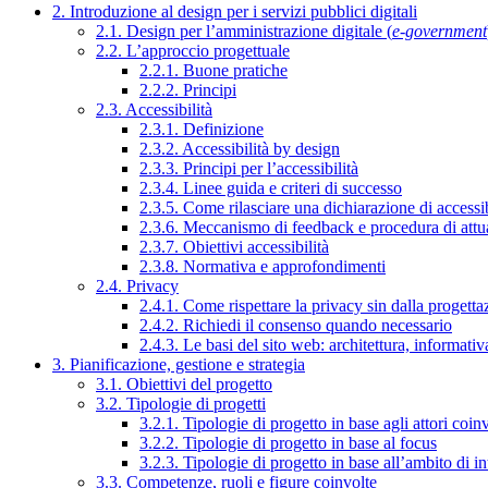
2. Introduzione al design per i servizi pubblici digitali
2.1. Design per l’amministrazione digitale (
e-government
2.2. L’approccio progettuale
2.2.1. Buone pratiche
2.2.2. Principi
2.3. Accessibilità
2.3.1. Definizione
2.3.2. Accessibilità by design
2.3.3. Principi per l’accessibilità
2.3.4. Linee guida e criteri di successo
2.3.5. Come rilasciare una dichiarazione di accessib
2.3.6. Meccanismo di feedback e procedura di attu
2.3.7. Obiettivi accessibilità
2.3.8. Normativa e approfondimenti
2.4. Privacy
2.4.1. Come rispettare la privacy sin dalla progettaz
2.4.2. Richiedi il consenso quando necessario
2.4.3. Le basi del sito web: architettura, informati
3. Pianificazione, gestione e strategia
3.1. Obiettivi del progetto
3.2. Tipologie di progetti
3.2.1. Tipologie di progetto in base agli attori coinv
3.2.2. Tipologie di progetto in base al focus
3.2.3. Tipologie di progetto in base all’ambito di i
3.3. Competenze, ruoli e figure coinvolte