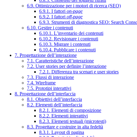
6.8.3. Consenso dei soggetti ritratti
6.9. Ottimizzazione per i motori di ricerca (SEO)
6.9.1. I fattori
on-page
6.9.2. I fattori
off-page
6.9.3. Strumenti di diagnostica SEO: Search Cons
6.10. Gestire i contenuti
6.10.1. L’inventario dei contenuti
6.10.2. Revisionare i contenuti
6.10.3. Migrare i contenuti
6.10.4. Pubblicare i contenuti
7. Progettazione dell’interazione
7.1. Caratteristiche dell’interazione
7.2. User stories per definire l’interazione
7.2.1. Differenza tra scenari e user stories
7.3. Flussi di interazione
7.4. Wireframe
7.5. Prototipi interattivi
8. Progettazione dell’interfaccia
8.1. Obiettivi dell’interfaccia
8.2. Elementi dell’interfaccia
8.2.1. Elementi di composizione
8.2.2. Elementi interattivi
8.2.3. Elementi testuali (microtesti)
8.3. Progettare e costruire in alta fedeltà
8.3.1. Layout di pagina