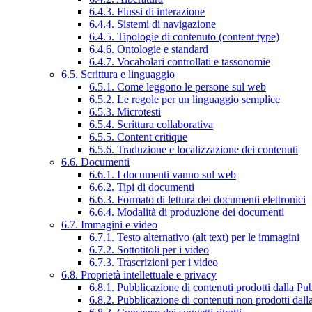
6.4.3. Flussi di interazione
6.4.4. Sistemi di navigazione
6.4.5. Tipologie di contenuto (content type)
6.4.6. Ontologie e standard
6.4.7. Vocabolari controllati e tassonomie
6.5. Scrittura e linguaggio
6.5.1. Come leggono le persone sul web
6.5.2. Le regole per un linguaggio semplice
6.5.3. Microtesti
6.5.4. Scrittura collaborativa
6.5.5. Content critique
6.5.6. Traduzione e localizzazione dei contenuti
6.6. Documenti
6.6.1. I documenti vanno sul web
6.6.2. Tipi di documenti
6.6.3. Formato di lettura dei documenti elettronici
6.6.4. Modalità di produzione dei documenti
6.7. Immagini e video
6.7.1. Testo alternativo (alt text) per le immagini
6.7.2. Sottotitoli per i video
6.7.3. Trascrizioni per i video
6.8. Proprietà intellettuale e privacy
6.8.1. Pubblicazione di contenuti prodotti dalla P
6.8.2. Pubblicazione di contenuti non prodotti dal