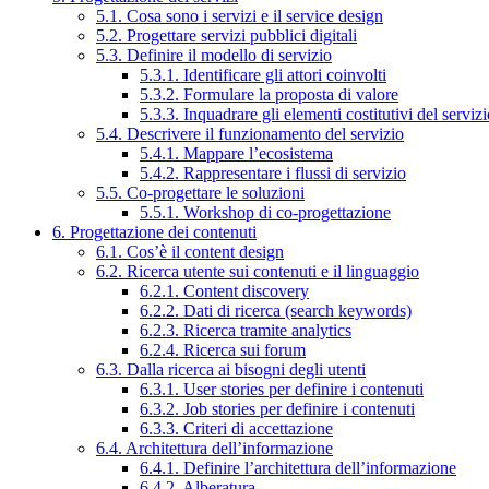
5.1. Cosa sono i servizi e il service design
5.2. Progettare servizi pubblici digitali
5.3. Definire il modello di servizio
5.3.1. Identificare gli attori coinvolti
5.3.2. Formulare la proposta di valore
5.3.3. Inquadrare gli elementi costitutivi del serviz
5.4. Descrivere il funzionamento del servizio
5.4.1. Mappare l’ecosistema
5.4.2. Rappresentare i flussi di servizio
5.5. Co-progettare le soluzioni
5.5.1. Workshop di co-progettazione
6. Progettazione dei contenuti
6.1. Cos’è il content design
6.2. Ricerca utente sui contenuti e il linguaggio
6.2.1. Content discovery
6.2.2. Dati di ricerca (search keywords)
6.2.3. Ricerca tramite analytics
6.2.4. Ricerca sui forum
6.3. Dalla ricerca ai bisogni degli utenti
6.3.1. User stories per definire i contenuti
6.3.2. Job stories per definire i contenuti
6.3.3. Criteri di accettazione
6.4. Architettura dell’informazione
6.4.1. Definire l’architettura dell’informazione
6.4.2. Alberatura