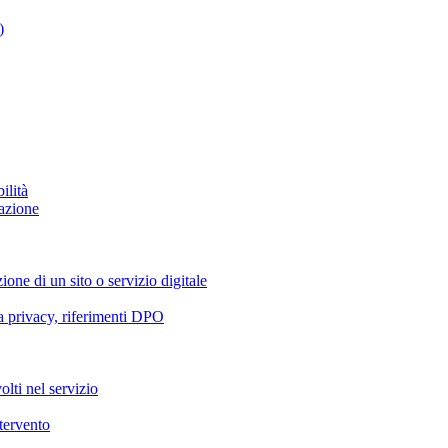
)
ilità
azione
ione di un sito o servizio digitale
va privacy, riferimenti DPO
olti nel servizio
ntervento