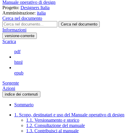
Manuale operativo di design
Progetto:
Designers Italia
Amministrazione:
italia
Cerca nel documento
Cerca nel documento
Informazioni
versione-corrente
Scarica
pdf
html
epub
Sorgente
Azioni
indice dei contenuti
Sommario
1. Scopo, destinatari e uso del Manuale operativo di design
1.1. Versionamento e storico
1.2. Consultazione del manuale
1.3. Contribuisci al manuale