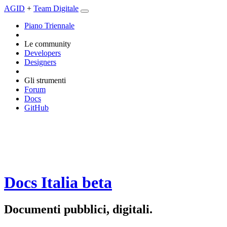
AGID
+
Team Digitale
Piano Triennale
Le community
Developers
Designers
Gli strumenti
Forum
Docs
GitHub
Docs Italia
beta
Documenti pubblici, digitali.