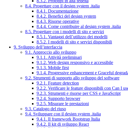
8.3.2. Prototipi in alta fedeltà
8.4. Progettare con il design system .italia
8.4.1. Documentazione
8.4.2. Benefici del design system
8.4.3. Risorse operative
8.4.4. Come contribuire al design system .italia
8.5. Progettare con i modelli di sito e servizi
8.5.1. Vantaggi dell’utilizzo dei modelli
8.5.2. I modelli di sito e servizi disponibili
9. Sviluppo dell’interfaccia
9.1. Approccio allo sviluppo
9.1.1. Attività preliminari
9.1.2. Web design responsivo e accessibile
9.1.3. Mobile first
9.1.4. Progressive enhancement e Graceful degrad
9.2. Strumenti di supporto allo sviluppo del software
9.2.1. Feature detection
9.2.2. Verificare le feature disponibili con Can I us
9.2.3. Strumenti e risorse per CSS e JavaScript
9.2.4. Supporto browser
9.2.5. Misurare le prestazioni
9.3. Catalogo del riuso
9.4. Sviluppare con il design system .italia
9.4.1. Il framework Bootstrap Italia
9.4.2. Il kit di sviluppo React