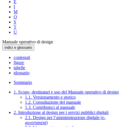
E
I
M
O
S
T
U
Manuale operativo di design
indici e glossario
contenuti
figure
tabelle
glossario
Sommario
1. Scopo, destinatari e uso del Manuale operativo di design
1.1. Versionamento e storico
1.2. Consultazione del manuale
1.3. Contribuisci al manuale
2. Introduzione al design per i servizi pubblici digitali
2.1. Design per l’amministrazione digitale (
e-
government
)