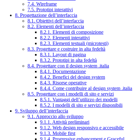
7.4. Wireframe
7.5. Prototipi interattivi
8. Progettazione dell’interfaccia
8.1. Obiettivi dell’interfaccia
8.2. Elementi dell’interfaccia
8.2.1. Elementi di composizione
8.2.2. Elementi interattivi
8.2.3. Elementi testuali (microtesti)
8.3. Progettare e costruire in alta fedeltà
8.3.1. Layout di pagina
8.3.2. Prototipi in alta fedeltà
8.4. Progettare con il design system .italia
8.4.1. Documentazione
8.4.2. Benefici del design system
8.4.3. Risorse operative
8.4.4. Come contribuire al design system .italia
8.5. Progettare con i modelli di sito e servizi
8.5.1. Vantaggi dell’utilizzo dei modelli
8.5.2. I modelli di sito e servizi disponibili
9. Sviluppo dell’interfaccia
9.1. Approccio allo sviluppo
9.1.1. Attività preliminari
9.1.2. Web design responsivo e accessibile
9.1.3. Mobile first
9.1.4. Progressive enhancement e Graceful