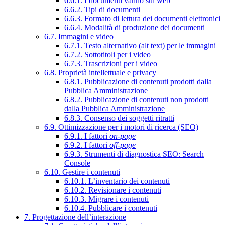
6.6.1. I documenti vanno sul web
6.6.2. Tipi di documenti
6.6.3. Formato di lettura dei documenti elettronici
6.6.4. Modalità di produzione dei documenti
6.7. Immagini e video
6.7.1. Testo alternativo (alt text) per le immagini
6.7.2. Sottotitoli per i video
6.7.3. Trascrizioni per i video
6.8. Proprietà intellettuale e privacy
6.8.1. Pubblicazione di contenuti prodotti dalla
Pubblica Amministrazione
6.8.2. Pubblicazione di contenuti non prodotti
dalla Pubblica Amministrazione
6.8.3. Consenso dei soggetti ritratti
6.9. Ottimizzazione per i motori di ricerca (SEO)
6.9.1. I fattori
on-page
6.9.2. I fattori
off-page
6.9.3. Strumenti di diagnostica SEO: Search
Console
6.10. Gestire i contenuti
6.10.1. L’inventario dei contenuti
6.10.2. Revisionare i contenuti
6.10.3. Migrare i contenuti
6.10.4. Pubblicare i contenuti
7. Progettazione dell’interazione