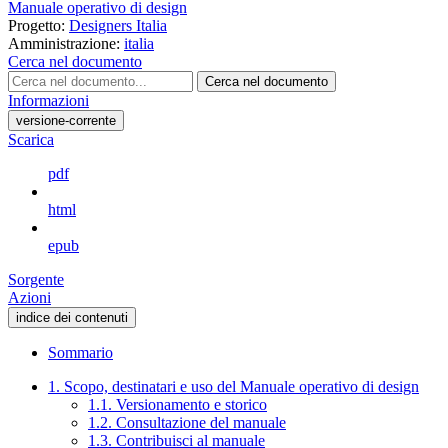
Manuale operativo di design
Progetto:
Designers Italia
Amministrazione:
italia
Cerca nel documento
Cerca nel documento
Informazioni
versione-corrente
Scarica
pdf
html
epub
Sorgente
Azioni
indice dei contenuti
Sommario
1. Scopo, destinatari e uso del Manuale operativo di design
1.1. Versionamento e storico
1.2. Consultazione del manuale
1.3. Contribuisci al manuale