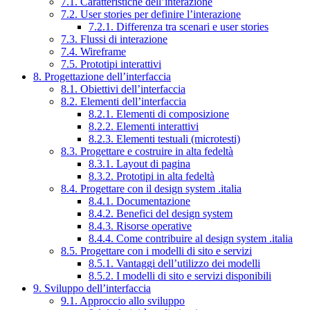
7.1. Caratteristiche dell’interazione
7.2. User stories per definire l’interazione
7.2.1. Differenza tra scenari e user stories
7.3. Flussi di interazione
7.4. Wireframe
7.5. Prototipi interattivi
8. Progettazione dell’interfaccia
8.1. Obiettivi dell’interfaccia
8.2. Elementi dell’interfaccia
8.2.1. Elementi di composizione
8.2.2. Elementi interattivi
8.2.3. Elementi testuali (microtesti)
8.3. Progettare e costruire in alta fedeltà
8.3.1. Layout di pagina
8.3.2. Prototipi in alta fedeltà
8.4. Progettare con il design system .italia
8.4.1. Documentazione
8.4.2. Benefici del design system
8.4.3. Risorse operative
8.4.4. Come contribuire al design system .italia
8.5. Progettare con i modelli di sito e servizi
8.5.1. Vantaggi dell’utilizzo dei modelli
8.5.2. I modelli di sito e servizi disponibili
9. Sviluppo dell’interfaccia
9.1. Approccio allo sviluppo