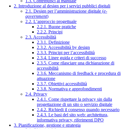
1.3. Contribuisci al manuale
2. Introduzione al design per i servizi pubblici digitali
2.1. Design per l’amministrazione digitale (
e-
government
)
2.2. L’approccio progettuale
2.2.1. Buone pratiche
2.2.2. Principi
2.3. Accessibilità
2.3.1. Definizione
2.3.2. Accessibilità by design
2.3.3. Principi per l’accessibilità
2.3.4. Linee guida e criteri di successo
2.3.5. Come rilasciare una dichiarazione di
accessibilità
2.3.6. Meccanismo di feedback e procedura di
attuazione
2.3.7. Obiettivi accessibilità
2.3.8. Normativa e approfondimenti
2.4. Privacy
2.4.1. Come rispettare la privacy sin dalla
progettazione di un sito o servizio digitale
2.4.2. Richiedi il consenso quando necessario
2.4.3. Le basi del sito web: architettura,
informativa privacy, riferimenti DPO
3. Pianificazione, gestione e strategia