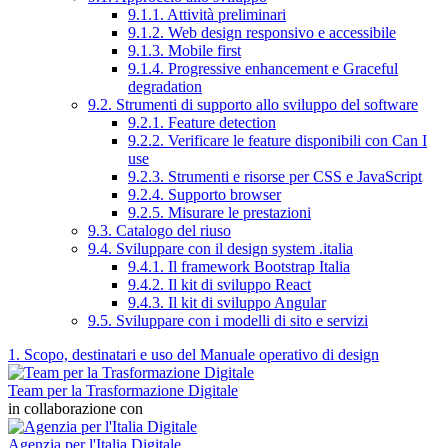
9.1.1. Attività preliminari
9.1.2. Web design responsivo e accessibile
9.1.3. Mobile first
9.1.4. Progressive enhancement e Graceful
degradation
9.2. Strumenti di supporto allo sviluppo del software
9.2.1. Feature detection
9.2.2. Verificare le feature disponibili con Can I
use
9.2.3. Strumenti e risorse per CSS e JavaScript
9.2.4. Supporto browser
9.2.5. Misurare le prestazioni
9.3. Catalogo del riuso
9.4. Sviluppare con il design system .italia
9.4.1. Il framework Bootstrap Italia
9.4.2. Il kit di sviluppo React
9.4.3. Il kit di sviluppo Angular
9.5. Sviluppare con i modelli di sito e servizi
1. Scopo, destinatari e uso del Manuale operativo di design
Team per la Trasformazione Digitale
in collaborazione con
Agenzia per l'Italia Digitale