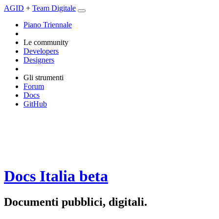
AGID
+
Team Digitale
Piano Triennale
Le community
Developers
Designers
Gli strumenti
Forum
Docs
GitHub
Docs Italia
beta
Documenti pubblici, digitali.