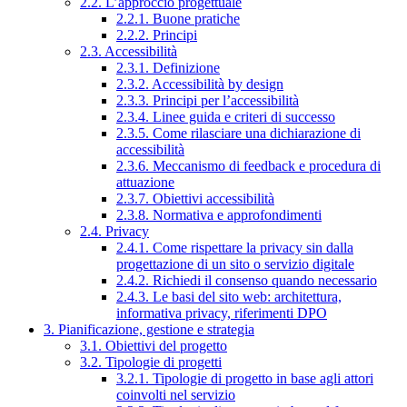
2.2. L’approccio progettuale
2.2.1. Buone pratiche
2.2.2. Principi
2.3. Accessibilità
2.3.1. Definizione
2.3.2. Accessibilità by design
2.3.3. Principi per l’accessibilità
2.3.4. Linee guida e criteri di successo
2.3.5. Come rilasciare una dichiarazione di
accessibilità
2.3.6. Meccanismo di feedback e procedura di
attuazione
2.3.7. Obiettivi accessibilità
2.3.8. Normativa e approfondimenti
2.4. Privacy
2.4.1. Come rispettare la privacy sin dalla
progettazione di un sito o servizio digitale
2.4.2. Richiedi il consenso quando necessario
2.4.3. Le basi del sito web: architettura,
informativa privacy, riferimenti DPO
3. Pianificazione, gestione e strategia
3.1. Obiettivi del progetto
3.2. Tipologie di progetti
3.2.1. Tipologie di progetto in base agli attori
coinvolti nel servizio