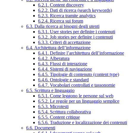
6.2.1. Content discovery
6.2.2. Dati di ricerca (search keywords)
6.2.3. Ricerca tramite analytics
6.2.4. Ricerca sui forum
6.3. Dalla ricerca ai bisogni degli utenti
6.3.1. User stories per definire i contenuti
6.3.2. Job stories per definire i contenuti
6.3.3. Criteri di accettazione
6.4. Architettura dell’informazione
6.4.1. Definire l’architettura dell’informazione
6.4.2. Alberatura
6.4.3. Flussi di interazione
6.4.4. Sistemi di navigazione
6.4.5. Tipologie di contenuto (content type)
6.4.6. Ontologie e standard
6.4.7. Vocabolari controllati e tassonomie
6.5. Scrittura e linguaggio
6.5.1. Come leggono le persone sul web
6.5.2. Le regole per un linguaggio semplice
6.5.3. Microtesti
6.5.4. Scrittura collaborativa
6.5.5. Content critique
6.5.6. Traduzione e localizzazione dei contenuti
6.6. Documenti