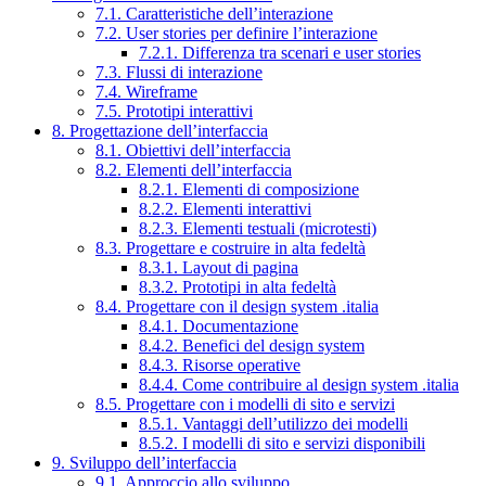
7.1. Caratteristiche dell’interazione
7.2. User stories per definire l’interazione
7.2.1. Differenza tra scenari e user stories
7.3. Flussi di interazione
7.4. Wireframe
7.5. Prototipi interattivi
8. Progettazione dell’interfaccia
8.1. Obiettivi dell’interfaccia
8.2. Elementi dell’interfaccia
8.2.1. Elementi di composizione
8.2.2. Elementi interattivi
8.2.3. Elementi testuali (microtesti)
8.3. Progettare e costruire in alta fedeltà
8.3.1. Layout di pagina
8.3.2. Prototipi in alta fedeltà
8.4. Progettare con il design system .italia
8.4.1. Documentazione
8.4.2. Benefici del design system
8.4.3. Risorse operative
8.4.4. Come contribuire al design system .italia
8.5. Progettare con i modelli di sito e servizi
8.5.1. Vantaggi dell’utilizzo dei modelli
8.5.2. I modelli di sito e servizi disponibili
9. Sviluppo dell’interfaccia
9.1. Approccio allo sviluppo