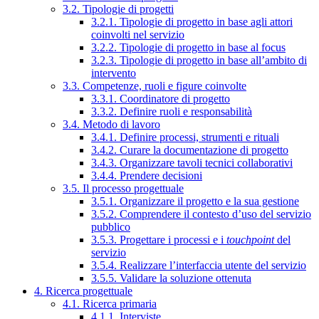
3.2. Tipologie di progetti
3.2.1. Tipologie di progetto in base agli attori
coinvolti nel servizio
3.2.2. Tipologie di progetto in base al focus
3.2.3. Tipologie di progetto in base all’ambito di
intervento
3.3. Competenze, ruoli e figure coinvolte
3.3.1. Coordinatore di progetto
3.3.2. Definire ruoli e responsabilità
3.4. Metodo di lavoro
3.4.1. Definire processi, strumenti e rituali
3.4.2. Curare la documentazione di progetto
3.4.3. Organizzare tavoli tecnici collaborativi
3.4.4. Prendere decisioni
3.5. Il processo progettuale
3.5.1. Organizzare il progetto e la sua gestione
3.5.2. Comprendere il contesto d’uso del servizio
pubblico
3.5.3. Progettare i processi e i
touchpoint
del
servizio
3.5.4. Realizzare l’interfaccia utente del servizio
3.5.5. Validare la soluzione ottenuta
4. Ricerca progettuale
4.1. Ricerca primaria
4.1.1. Interviste