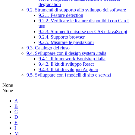
degradation
9.2. Strumenti di supporto allo sviluppo del software
9.2.1. Feature detection
9.2.2. Verificare le feature disponibili con Can I
use
9.2.3. Strumenti e risorse per CSS e JavaScript
9.2.4. Supporto browser
9.2.5. Misurare le prestazioni
9.3. Catalogo del riuso
9.4. Sviluppare con il design system .italia
9.4.1. Il framework Bootstrap Italia
9.4.2. Il kit di sviluppo React
9.4.3. Il kit di sviluppo Angular
9.5. Sviluppare con i modelli di sito e servizi
None
None
A
B
C
D
E
I
M