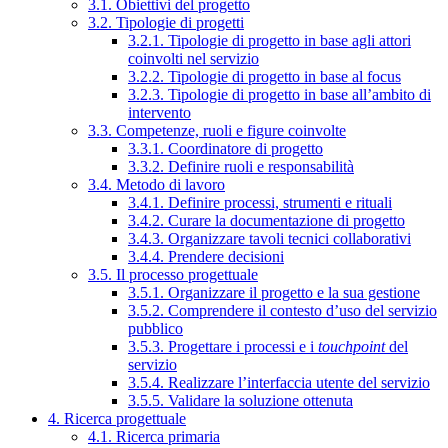
3.1. Obiettivi del progetto
3.2. Tipologie di progetti
3.2.1. Tipologie di progetto in base agli attori
coinvolti nel servizio
3.2.2. Tipologie di progetto in base al focus
3.2.3. Tipologie di progetto in base all’ambito di
intervento
3.3. Competenze, ruoli e figure coinvolte
3.3.1. Coordinatore di progetto
3.3.2. Definire ruoli e responsabilità
3.4. Metodo di lavoro
3.4.1. Definire processi, strumenti e rituali
3.4.2. Curare la documentazione di progetto
3.4.3. Organizzare tavoli tecnici collaborativi
3.4.4. Prendere decisioni
3.5. Il processo progettuale
3.5.1. Organizzare il progetto e la sua gestione
3.5.2. Comprendere il contesto d’uso del servizio
pubblico
3.5.3. Progettare i processi e i
touchpoint
del
servizio
3.5.4. Realizzare l’interfaccia utente del servizio
3.5.5. Validare la soluzione ottenuta
4. Ricerca progettuale
4.1. Ricerca primaria