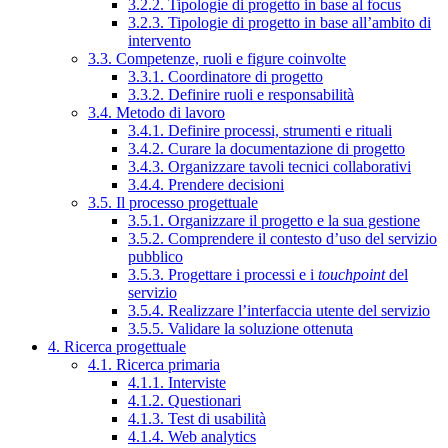
3.2.2. Tipologie di progetto in base al focus
3.2.3. Tipologie di progetto in base all’ambito di
intervento
3.3. Competenze, ruoli e figure coinvolte
3.3.1. Coordinatore di progetto
3.3.2. Definire ruoli e responsabilità
3.4. Metodo di lavoro
3.4.1. Definire processi, strumenti e rituali
3.4.2. Curare la documentazione di progetto
3.4.3. Organizzare tavoli tecnici collaborativi
3.4.4. Prendere decisioni
3.5. Il processo progettuale
3.5.1. Organizzare il progetto e la sua gestione
3.5.2. Comprendere il contesto d’uso del servizio
pubblico
3.5.3. Progettare i processi e i
touchpoint
del
servizio
3.5.4. Realizzare l’interfaccia utente del servizio
3.5.5. Validare la soluzione ottenuta
4. Ricerca progettuale
4.1. Ricerca primaria
4.1.1. Interviste
4.1.2. Questionari
4.1.3. Test di usabilità
4.1.4. Web analytics