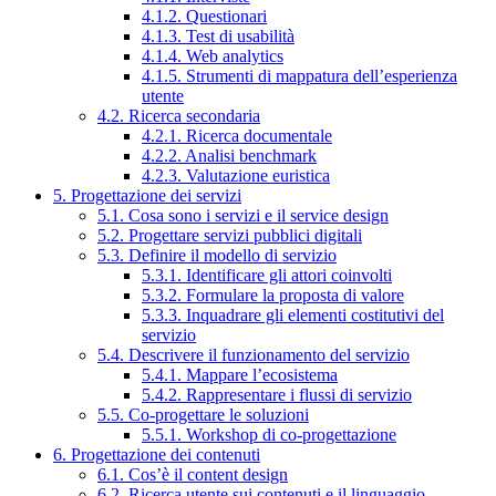
4.1.2. Questionari
4.1.3. Test di usabilità
4.1.4. Web analytics
4.1.5. Strumenti di mappatura dell’esperienza
utente
4.2. Ricerca secondaria
4.2.1. Ricerca documentale
4.2.2. Analisi benchmark
4.2.3. Valutazione euristica
5. Progettazione dei servizi
5.1. Cosa sono i servizi e il service design
5.2. Progettare servizi pubblici digitali
5.3. Definire il modello di servizio
5.3.1. Identificare gli attori coinvolti
5.3.2. Formulare la proposta di valore
5.3.3. Inquadrare gli elementi costitutivi del
servizio
5.4. Descrivere il funzionamento del servizio
5.4.1. Mappare l’ecosistema
5.4.2. Rappresentare i flussi di servizio
5.5. Co-progettare le soluzioni
5.5.1. Workshop di co-progettazione
6. Progettazione dei contenuti
6.1. Cos’è il content design
6.2. Ricerca utente sui contenuti e il linguaggio