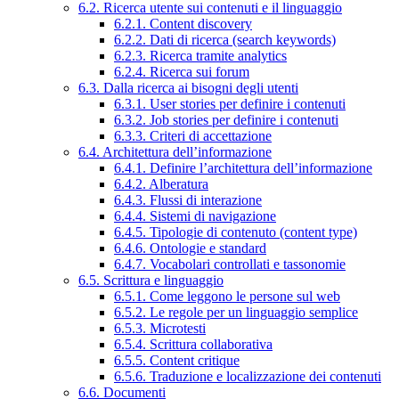
6.2. Ricerca utente sui contenuti e il linguaggio
6.2.1. Content discovery
6.2.2. Dati di ricerca (search keywords)
6.2.3. Ricerca tramite analytics
6.2.4. Ricerca sui forum
6.3. Dalla ricerca ai bisogni degli utenti
6.3.1. User stories per definire i contenuti
6.3.2. Job stories per definire i contenuti
6.3.3. Criteri di accettazione
6.4. Architettura dell’informazione
6.4.1. Definire l’architettura dell’informazione
6.4.2. Alberatura
6.4.3. Flussi di interazione
6.4.4. Sistemi di navigazione
6.4.5. Tipologie di contenuto (content type)
6.4.6. Ontologie e standard
6.4.7. Vocabolari controllati e tassonomie
6.5. Scrittura e linguaggio
6.5.1. Come leggono le persone sul web
6.5.2. Le regole per un linguaggio semplice
6.5.3. Microtesti
6.5.4. Scrittura collaborativa
6.5.5. Content critique
6.5.6. Traduzione e localizzazione dei contenuti
6.6. Documenti