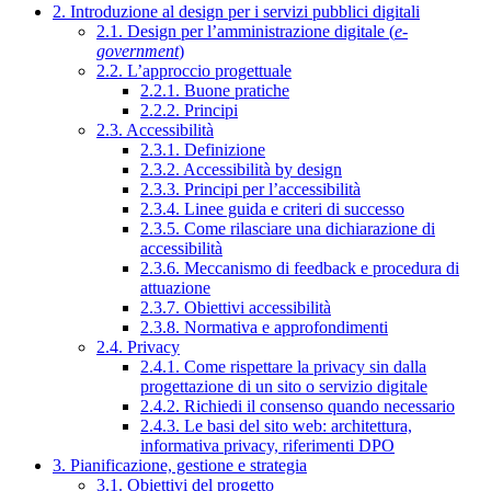
2. Introduzione al design per i servizi pubblici digitali
2.1. Design per l’amministrazione digitale (
e-
government
)
2.2. L’approccio progettuale
2.2.1. Buone pratiche
2.2.2. Principi
2.3. Accessibilità
2.3.1. Definizione
2.3.2. Accessibilità by design
2.3.3. Principi per l’accessibilità
2.3.4. Linee guida e criteri di successo
2.3.5. Come rilasciare una dichiarazione di
accessibilità
2.3.6. Meccanismo di feedback e procedura di
attuazione
2.3.7. Obiettivi accessibilità
2.3.8. Normativa e approfondimenti
2.4. Privacy
2.4.1. Come rispettare la privacy sin dalla
progettazione di un sito o servizio digitale
2.4.2. Richiedi il consenso quando necessario
2.4.3. Le basi del sito web: architettura,
informativa privacy, riferimenti DPO
3. Pianificazione, gestione e strategia
3.1. Obiettivi del progetto