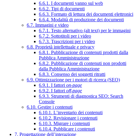
6.6.1. I documenti vanno sul web
6.6.2. Tipi di documenti
6.6.3. Formato di lettura dei documenti elettronici
6.6.4. Modalità di produzione dei documenti
6.7. Immagini e video
6.7.1. Testo alternativo (alt text) per le immagini
6.7.2. Sottotitoli per i video
6.7.3. Trascrizioni per i video
6.8. Proprietà intellettuale e privacy
6.8.1. Pubblicazione di contenuti prodotti dalla
Pubblica Amministrazione
6.8.2. Pubblicazione di contenuti non prodotti
dalla Pubblica Amministrazione
6.8.3. Consenso dei soggetti ritratti
6.9. Ottimizzazione per i motori di ricerca (SEO)
6.9.1. I fattori
on-page
6.9.2. I fattori
off-page
6.9.3. Strumenti di diagnostica SEO: Search
Console
6.10. Gestire i contenuti
6.10.1. L’inventario dei contenuti
6.10.2. Revisionare i contenuti
6.10.3. Migrare i contenuti
6.10.4. Pubblicare i contenuti
7. Progettazione dell’interazione