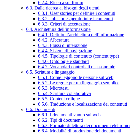
6.2.4. Ricerca sui forum
6.3. Dalla ricerca ai bisogni degli utenti
6.3.1. User stories per definire i contenuti
6.3.2. Job stories per definire i contenuti
6.3.3. Criteri di accettazione
6.4. Architettura dell’informazione
6.4.1. Definire l’architettura dell’informazione
6.4.2. Alberatura
6.4.3. Flussi di interazione
6.4.4. Sistemi di navigazione
6.4.5. Tipologie di contenuto (content type)
6.4.6. Ontologie e standard
6.4.7. Vocabolari controllati e tassonomie
6.5. Scrittura e linguaggio
6.5.1. Come leggono le persone sul web
6.5.2. Le regole per un linguaggio semplice
6.5.3. Microtesti
6.5.4. Scrittura collaborativa
6.5.5. Content critique
6.5.6. Traduzione e localizzazione dei contenuti
6.6. Documenti
6.6.1. I documenti vanno sul web
6.6.2. Tipi di documenti
6.6.3. Formato di lettura dei documenti elettronici
6.6.4. Modalità di produzione dei documenti