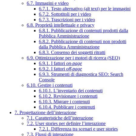
6.7. Immagini e video
6.7.1. Testo alternativo (alt text) per le immagini
6.7.2. Sottotitoli per i video
6.7.3. Trascrizioni per i video
6.8. Proprietà intellettuale e privacy
6.8.1. Pubblicazione di contenuti prodotti dalla
Pubblica Amministrazione
6.8.2. Pubblicazione di contenuti non prodotti
dalla Pubblica Amministrazione
6.8.3. Consenso dei soggetti ritratti
6.9. Ottimizzazione per i motori di ricerca (SEO)
6.9.1. I fattori
on-page
6.9.2. I fattori
off-page
6.9.3. Strumenti di diagnostica SEO: Search
Console
6.10. Gestire i contenuti
6.10.1. L’inventario dei contenuti
6.10.2. Revisionare i contenuti
6.10.3. Migrare i contenuti
6.10.4. Pubblicare i contenuti
7. Progettazione dell’interazione
7.1. Caratteristiche dell’interazione
7.2. User stories per definire l’interazione
7.2.1. Differenza tra scenari e user stories
7.3. Flussi di interazione