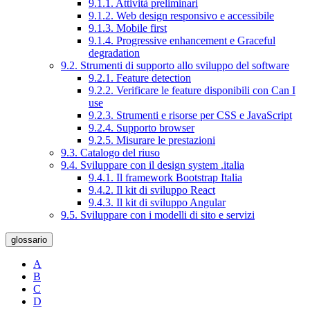
9.1.1. Attività preliminari
9.1.2. Web design responsivo e accessibile
9.1.3. Mobile first
9.1.4. Progressive enhancement e Graceful
degradation
9.2. Strumenti di supporto allo sviluppo del software
9.2.1. Feature detection
9.2.2. Verificare le feature disponibili con Can I
use
9.2.3. Strumenti e risorse per CSS e JavaScript
9.2.4. Supporto browser
9.2.5. Misurare le prestazioni
9.3. Catalogo del riuso
9.4. Sviluppare con il design system .italia
9.4.1. Il framework Bootstrap Italia
9.4.2. Il kit di sviluppo React
9.4.3. Il kit di sviluppo Angular
9.5. Sviluppare con i modelli di sito e servizi
glossario
A
B
C
D