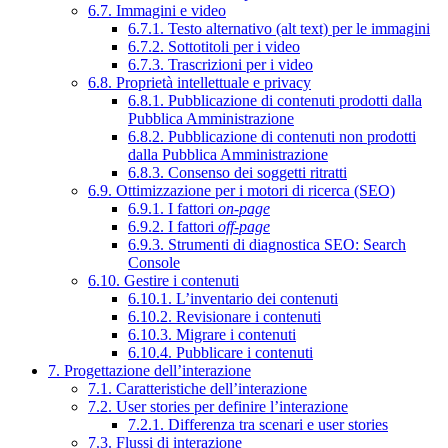
6.7. Immagini e video
6.7.1. Testo alternativo (alt text) per le immagini
6.7.2. Sottotitoli per i video
6.7.3. Trascrizioni per i video
6.8. Proprietà intellettuale e privacy
6.8.1. Pubblicazione di contenuti prodotti dalla
Pubblica Amministrazione
6.8.2. Pubblicazione di contenuti non prodotti
dalla Pubblica Amministrazione
6.8.3. Consenso dei soggetti ritratti
6.9. Ottimizzazione per i motori di ricerca (SEO)
6.9.1. I fattori
on-page
6.9.2. I fattori
off-page
6.9.3. Strumenti di diagnostica SEO: Search
Console
6.10. Gestire i contenuti
6.10.1. L’inventario dei contenuti
6.10.2. Revisionare i contenuti
6.10.3. Migrare i contenuti
6.10.4. Pubblicare i contenuti
7. Progettazione dell’interazione
7.1. Caratteristiche dell’interazione
7.2. User stories per definire l’interazione
7.2.1. Differenza tra scenari e user stories
7.3. Flussi di interazione