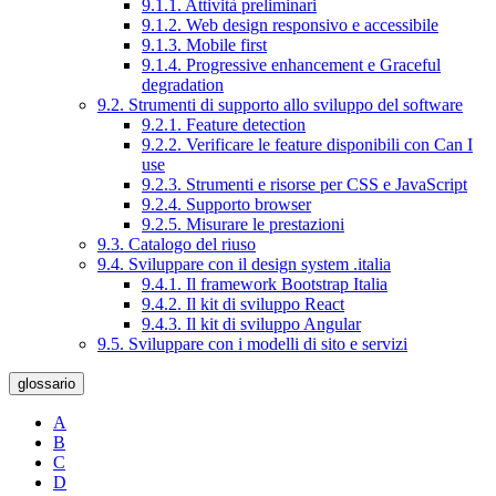
9.1.1. Attività preliminari
9.1.2. Web design responsivo e accessibile
9.1.3. Mobile first
9.1.4. Progressive enhancement e Graceful
degradation
9.2. Strumenti di supporto allo sviluppo del software
9.2.1. Feature detection
9.2.2. Verificare le feature disponibili con Can I
use
9.2.3. Strumenti e risorse per CSS e JavaScript
9.2.4. Supporto browser
9.2.5. Misurare le prestazioni
9.3. Catalogo del riuso
9.4. Sviluppare con il design system .italia
9.4.1. Il framework Bootstrap Italia
9.4.2. Il kit di sviluppo React
9.4.3. Il kit di sviluppo Angular
9.5. Sviluppare con i modelli di sito e servizi
glossario
A
B
C
D