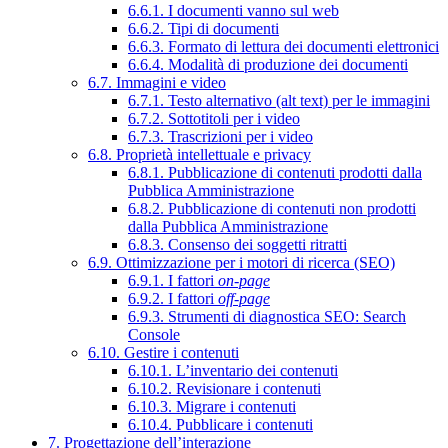
6.6.1. I documenti vanno sul web
6.6.2. Tipi di documenti
6.6.3. Formato di lettura dei documenti elettronici
6.6.4. Modalità di produzione dei documenti
6.7. Immagini e video
6.7.1. Testo alternativo (alt text) per le immagini
6.7.2. Sottotitoli per i video
6.7.3. Trascrizioni per i video
6.8. Proprietà intellettuale e privacy
6.8.1. Pubblicazione di contenuti prodotti dalla
Pubblica Amministrazione
6.8.2. Pubblicazione di contenuti non prodotti
dalla Pubblica Amministrazione
6.8.3. Consenso dei soggetti ritratti
6.9. Ottimizzazione per i motori di ricerca (SEO)
6.9.1. I fattori
on-page
6.9.2. I fattori
off-page
6.9.3. Strumenti di diagnostica SEO: Search
Console
6.10. Gestire i contenuti
6.10.1. L’inventario dei contenuti
6.10.2. Revisionare i contenuti
6.10.3. Migrare i contenuti
6.10.4. Pubblicare i contenuti
7. Progettazione dell’interazione