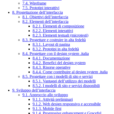
7.4. Wireframe
7.5. Prototipi interattivi
8. Progettazione dell’interfaccia
8.1. Obiettivi dell’interfaccia
8.2. Elementi dell’interfaccia
8.2.1. Elementi di composizione
8.2.2. Elementi interattivi
8.2.3. Elementi testuali (microtesti)
8.3. Progettare e costruire in alta fedeltà
8.3.1. Layout di pagina
8.3.2. Prototipi in alta fedeltà
8.4. Progettare con il design system .italia
8.4.1. Documentazione
8.4.2. Benefici del design system
8.4.3. Risorse operative
8.4.4. Come contribuire al design system .italia
8.5. Progettare con i modelli di sito e servizi
8.5.1. Vantaggi dell’utilizzo dei modelli
8.5.2. I modelli di sito e servizi disponibili
9. Sviluppo dell’interfaccia
9.1. Approccio allo sviluppo
9.1.1. Attività preliminari
9.1.2. Web design responsivo e accessibile
9.1.3. Mobile first
9.1.4. Progressive enhancement e Graceful