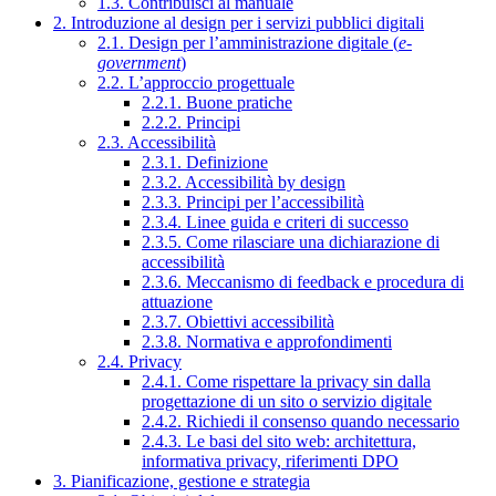
1.3. Contribuisci al manuale
2. Introduzione al design per i servizi pubblici digitali
2.1. Design per l’amministrazione digitale (
e-
government
)
2.2. L’approccio progettuale
2.2.1. Buone pratiche
2.2.2. Principi
2.3. Accessibilità
2.3.1. Definizione
2.3.2. Accessibilità by design
2.3.3. Principi per l’accessibilità
2.3.4. Linee guida e criteri di successo
2.3.5. Come rilasciare una dichiarazione di
accessibilità
2.3.6. Meccanismo di feedback e procedura di
attuazione
2.3.7. Obiettivi accessibilità
2.3.8. Normativa e approfondimenti
2.4. Privacy
2.4.1. Come rispettare la privacy sin dalla
progettazione di un sito o servizio digitale
2.4.2. Richiedi il consenso quando necessario
2.4.3. Le basi del sito web: architettura,
informativa privacy, riferimenti DPO
3. Pianificazione, gestione e strategia