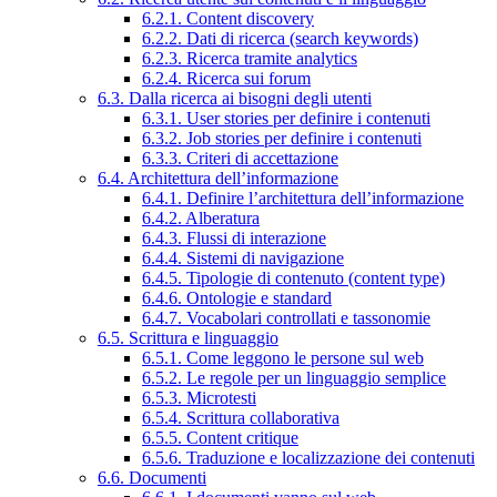
6.2.1. Content discovery
6.2.2. Dati di ricerca (search keywords)
6.2.3. Ricerca tramite analytics
6.2.4. Ricerca sui forum
6.3. Dalla ricerca ai bisogni degli utenti
6.3.1. User stories per definire i contenuti
6.3.2. Job stories per definire i contenuti
6.3.3. Criteri di accettazione
6.4. Architettura dell’informazione
6.4.1. Definire l’architettura dell’informazione
6.4.2. Alberatura
6.4.3. Flussi di interazione
6.4.4. Sistemi di navigazione
6.4.5. Tipologie di contenuto (content type)
6.4.6. Ontologie e standard
6.4.7. Vocabolari controllati e tassonomie
6.5. Scrittura e linguaggio
6.5.1. Come leggono le persone sul web
6.5.2. Le regole per un linguaggio semplice
6.5.3. Microtesti
6.5.4. Scrittura collaborativa
6.5.5. Content critique
6.5.6. Traduzione e localizzazione dei contenuti
6.6. Documenti