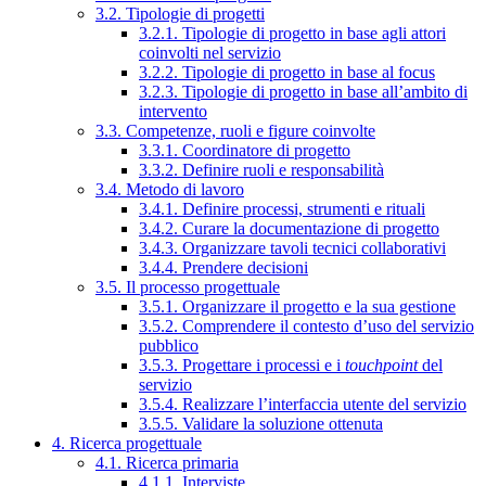
3.2. Tipologie di progetti
3.2.1. Tipologie di progetto in base agli attori
coinvolti nel servizio
3.2.2. Tipologie di progetto in base al focus
3.2.3. Tipologie di progetto in base all’ambito di
intervento
3.3. Competenze, ruoli e figure coinvolte
3.3.1. Coordinatore di progetto
3.3.2. Definire ruoli e responsabilità
3.4. Metodo di lavoro
3.4.1. Definire processi, strumenti e rituali
3.4.2. Curare la documentazione di progetto
3.4.3. Organizzare tavoli tecnici collaborativi
3.4.4. Prendere decisioni
3.5. Il processo progettuale
3.5.1. Organizzare il progetto e la sua gestione
3.5.2. Comprendere il contesto d’uso del servizio
pubblico
3.5.3. Progettare i processi e i
touchpoint
del
servizio
3.5.4. Realizzare l’interfaccia utente del servizio
3.5.5. Validare la soluzione ottenuta
4. Ricerca progettuale
4.1. Ricerca primaria
4.1.1. Interviste