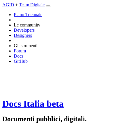
AGID
+
Team Digitale
Piano Triennale
Le community
Developers
Designers
Gli strumenti
Forum
Docs
GitHub
Docs Italia
beta
Documenti pubblici, digitali.