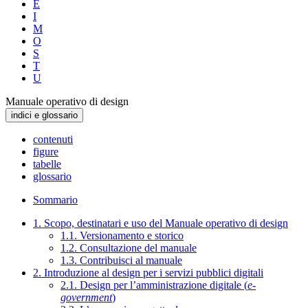
E
I
M
O
S
T
U
Manuale operativo di design
indici e glossario
contenuti
figure
tabelle
glossario
Sommario
1. Scopo, destinatari e uso del Manuale operativo di design
1.1. Versionamento e storico
1.2. Consultazione del manuale
1.3. Contribuisci al manuale
2. Introduzione al design per i servizi pubblici digitali
2.1. Design per l’amministrazione digitale (
e-
government
)