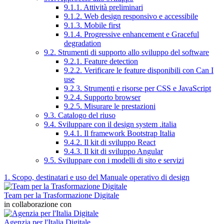
9.1.1. Attività preliminari
9.1.2. Web design responsivo e accessibile
9.1.3. Mobile first
9.1.4. Progressive enhancement e Graceful
degradation
9.2. Strumenti di supporto allo sviluppo del software
9.2.1. Feature detection
9.2.2. Verificare le feature disponibili con Can I
use
9.2.3. Strumenti e risorse per CSS e JavaScript
9.2.4. Supporto browser
9.2.5. Misurare le prestazioni
9.3. Catalogo del riuso
9.4. Sviluppare con il design system .italia
9.4.1. Il framework Bootstrap Italia
9.4.2. Il kit di sviluppo React
9.4.3. Il kit di sviluppo Angular
9.5. Sviluppare con i modelli di sito e servizi
1. Scopo, destinatari e uso del Manuale operativo di design
Team per la Trasformazione Digitale
in collaborazione con
Agenzia per l'Italia Digitale