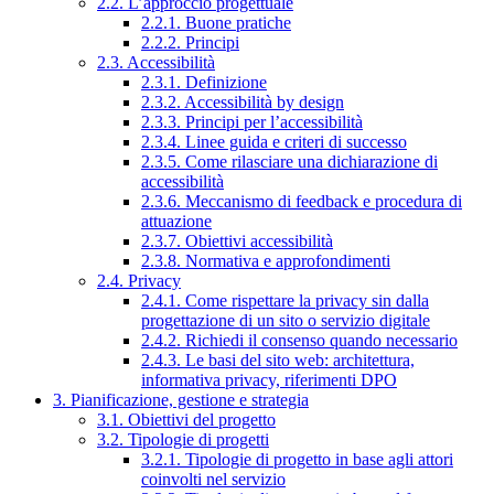
2.2. L’approccio progettuale
2.2.1. Buone pratiche
2.2.2. Principi
2.3. Accessibilità
2.3.1. Definizione
2.3.2. Accessibilità by design
2.3.3. Principi per l’accessibilità
2.3.4. Linee guida e criteri di successo
2.3.5. Come rilasciare una dichiarazione di
accessibilità
2.3.6. Meccanismo di feedback e procedura di
attuazione
2.3.7. Obiettivi accessibilità
2.3.8. Normativa e approfondimenti
2.4. Privacy
2.4.1. Come rispettare la privacy sin dalla
progettazione di un sito o servizio digitale
2.4.2. Richiedi il consenso quando necessario
2.4.3. Le basi del sito web: architettura,
informativa privacy, riferimenti DPO
3. Pianificazione, gestione e strategia
3.1. Obiettivi del progetto
3.2. Tipologie di progetti
3.2.1. Tipologie di progetto in base agli attori
coinvolti nel servizio