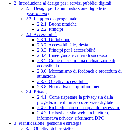
2. Introduzione al design per i servizi pubblici digitali
2.1. Design per l’amministrazione digitale (
e-
government
)
2.2. L’approccio progettuale
2.2.1. Buone pratiche
2.2.2. Principi
2.3. Accessibilità
2.3.1. Definizione
2.3.2. Accessibilità by design
2.3.3. Principi per l’accessibilità
2.3.4. Linee guida e criteri di successo
2.3.5. Come rilasciare una dichiarazione di
accessibilità
2.3.6. Meccanismo di feedback e procedura di
attuazione
2.3.7. Obiettivi accessibilità
2.3.8. Normativa e approfondimenti
2.4. Privacy
2.4.1. Come rispettare la privacy sin dalla
progettazione di un sito o servizio digitale
2.4.2. Richiedi il consenso quando necessario
2.4.3. Le basi del sito web: architettura,
informativa privacy, riferimenti DPO
3. Pianificazione, gestione e strategia
3.1. Obiettivi del progetto