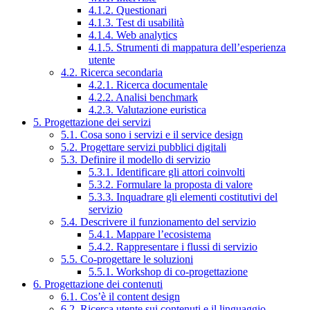
4.1.2. Questionari
4.1.3. Test di usabilità
4.1.4. Web analytics
4.1.5. Strumenti di mappatura dell’esperienza
utente
4.2. Ricerca secondaria
4.2.1. Ricerca documentale
4.2.2. Analisi benchmark
4.2.3. Valutazione euristica
5. Progettazione dei servizi
5.1. Cosa sono i servizi e il service design
5.2. Progettare servizi pubblici digitali
5.3. Definire il modello di servizio
5.3.1. Identificare gli attori coinvolti
5.3.2. Formulare la proposta di valore
5.3.3. Inquadrare gli elementi costitutivi del
servizio
5.4. Descrivere il funzionamento del servizio
5.4.1. Mappare l’ecosistema
5.4.2. Rappresentare i flussi di servizio
5.5. Co-progettare le soluzioni
5.5.1. Workshop di co-progettazione
6. Progettazione dei contenuti
6.1. Cos’è il content design
6.2. Ricerca utente sui contenuti e il linguaggio