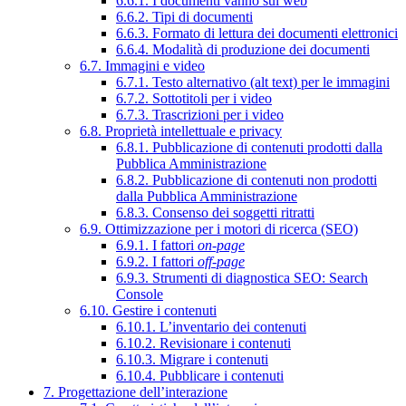
6.6.1. I documenti vanno sul web
6.6.2. Tipi di documenti
6.6.3. Formato di lettura dei documenti elettronici
6.6.4. Modalità di produzione dei documenti
6.7. Immagini e video
6.7.1. Testo alternativo (alt text) per le immagini
6.7.2. Sottotitoli per i video
6.7.3. Trascrizioni per i video
6.8. Proprietà intellettuale e privacy
6.8.1. Pubblicazione di contenuti prodotti dalla
Pubblica Amministrazione
6.8.2. Pubblicazione di contenuti non prodotti
dalla Pubblica Amministrazione
6.8.3. Consenso dei soggetti ritratti
6.9. Ottimizzazione per i motori di ricerca (SEO)
6.9.1. I fattori
on-page
6.9.2. I fattori
off-page
6.9.3. Strumenti di diagnostica SEO: Search
Console
6.10. Gestire i contenuti
6.10.1. L’inventario dei contenuti
6.10.2. Revisionare i contenuti
6.10.3. Migrare i contenuti
6.10.4. Pubblicare i contenuti
7. Progettazione dell’interazione