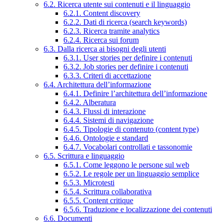
6.2. Ricerca utente sui contenuti e il linguaggio
6.2.1. Content discovery
6.2.2. Dati di ricerca (search keywords)
6.2.3. Ricerca tramite analytics
6.2.4. Ricerca sui forum
6.3. Dalla ricerca ai bisogni degli utenti
6.3.1. User stories per definire i contenuti
6.3.2. Job stories per definire i contenuti
6.3.3. Criteri di accettazione
6.4. Architettura dell’informazione
6.4.1. Definire l’architettura dell’informazione
6.4.2. Alberatura
6.4.3. Flussi di interazione
6.4.4. Sistemi di navigazione
6.4.5. Tipologie di contenuto (content type)
6.4.6. Ontologie e standard
6.4.7. Vocabolari controllati e tassonomie
6.5. Scrittura e linguaggio
6.5.1. Come leggono le persone sul web
6.5.2. Le regole per un linguaggio semplice
6.5.3. Microtesti
6.5.4. Scrittura collaborativa
6.5.5. Content critique
6.5.6. Traduzione e localizzazione dei contenuti
6.6. Documenti