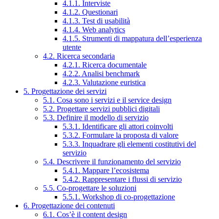
4.1.1. Interviste
4.1.2. Questionari
4.1.3. Test di usabilità
4.1.4. Web analytics
4.1.5. Strumenti di mappatura dell’esperienza
utente
4.2. Ricerca secondaria
4.2.1. Ricerca documentale
4.2.2. Analisi benchmark
4.2.3. Valutazione euristica
5. Progettazione dei servizi
5.1. Cosa sono i servizi e il service design
5.2. Progettare servizi pubblici digitali
5.3. Definire il modello di servizio
5.3.1. Identificare gli attori coinvolti
5.3.2. Formulare la proposta di valore
5.3.3. Inquadrare gli elementi costitutivi del
servizio
5.4. Descrivere il funzionamento del servizio
5.4.1. Mappare l’ecosistema
5.4.2. Rappresentare i flussi di servizio
5.5. Co-progettare le soluzioni
5.5.1. Workshop di co-progettazione
6. Progettazione dei contenuti
6.1. Cos’è il content design