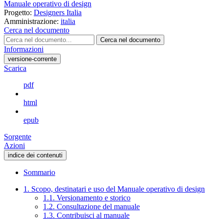
Manuale operativo di design
Progetto:
Designers Italia
Amministrazione:
italia
Cerca nel documento
Cerca nel documento
Informazioni
versione-corrente
Scarica
pdf
html
epub
Sorgente
Azioni
indice dei contenuti
Sommario
1. Scopo, destinatari e uso del Manuale operativo di design
1.1. Versionamento e storico
1.2. Consultazione del manuale
1.3. Contribuisci al manuale