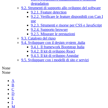
degradation
9.2. Strumenti di supporto allo sviluppo del software
9.2.1. Feature detection
9.2.2. Verificare le feature disponibili con Can I
use
9.2.3. Strumenti e risorse per CSS e JavaScript
9.2.4. Supporto browser
9.2.5. Misurare le prestazioni
9.3. Catalogo del riuso
9.4. Sviluppare con il design system .italia
9.4.1. Il framework Bootstrap Italia
9.4.2. Il kit di sviluppo React
9.4.3. Il kit di sviluppo Angular
9.5. Sviluppare con i modelli di sito e servizi
None
None
A
B
C
D
E
I
M