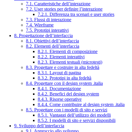
7.1. Caratteristiche dell’interazione
7.2. User stories per definire l’interazione
7.2.1. Differenza tra scenari e user stories
7.3. Flussi di interazione
7.4. Wireframe
7.5. Prototipi interattivi
8. Progettazione dell’interfaccia
8.1. Obiettivi dell’interfaccia
8.2. Elementi dell’interfaccia
8.2.1. Elementi di composizione
8.2.2. Elementi interattivi
8.2.3. Elementi testuali (microtesti)
8.3. Progettare e costruire in alta fedeltà
8.3.1. Layout di pagina
8.3.2. Prototipi in alta fedeltà
8.4. Progettare con il design system .italia
8.4.1. Documentazione
8.4.2. Benefici del design system
8.4.3. Risorse operative
8.4.4. Come contribuire al design system .italia
8.5. Progettare con i modelli di sito e servizi
8.5.1. Vantaggi dell’utilizzo dei modelli
8.5.2. I modelli di sito e servizi disponibili
9. Sviluppo dell’interfaccia
9.1. Approccio allo sviluppo