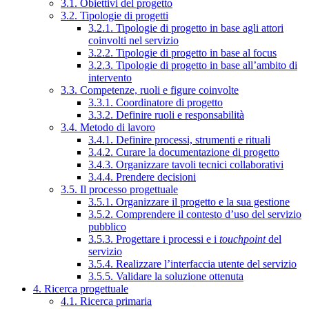
3.1. Obiettivi del progetto
3.2. Tipologie di progetti
3.2.1. Tipologie di progetto in base agli attori
coinvolti nel servizio
3.2.2. Tipologie di progetto in base al focus
3.2.3. Tipologie di progetto in base all’ambito di
intervento
3.3. Competenze, ruoli e figure coinvolte
3.3.1. Coordinatore di progetto
3.3.2. Definire ruoli e responsabilità
3.4. Metodo di lavoro
3.4.1. Definire processi, strumenti e rituali
3.4.2. Curare la documentazione di progetto
3.4.3. Organizzare tavoli tecnici collaborativi
3.4.4. Prendere decisioni
3.5. Il processo progettuale
3.5.1. Organizzare il progetto e la sua gestione
3.5.2. Comprendere il contesto d’uso del servizio
pubblico
3.5.3. Progettare i processi e i
touchpoint
del
servizio
3.5.4. Realizzare l’interfaccia utente del servizio
3.5.5. Validare la soluzione ottenuta
4. Ricerca progettuale
4.1. Ricerca primaria