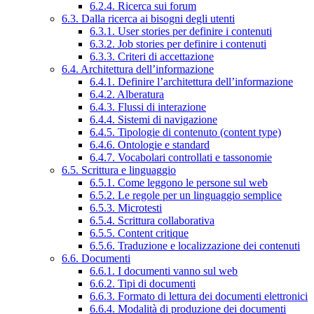
6.2.4. Ricerca sui forum
6.3. Dalla ricerca ai bisogni degli utenti
6.3.1. User stories per definire i contenuti
6.3.2. Job stories per definire i contenuti
6.3.3. Criteri di accettazione
6.4. Architettura dell’informazione
6.4.1. Definire l’architettura dell’informazione
6.4.2. Alberatura
6.4.3. Flussi di interazione
6.4.4. Sistemi di navigazione
6.4.5. Tipologie di contenuto (content type)
6.4.6. Ontologie e standard
6.4.7. Vocabolari controllati e tassonomie
6.5. Scrittura e linguaggio
6.5.1. Come leggono le persone sul web
6.5.2. Le regole per un linguaggio semplice
6.5.3. Microtesti
6.5.4. Scrittura collaborativa
6.5.5. Content critique
6.5.6. Traduzione e localizzazione dei contenuti
6.6. Documenti
6.6.1. I documenti vanno sul web
6.6.2. Tipi di documenti
6.6.3. Formato di lettura dei documenti elettronici
6.6.4. Modalità di produzione dei documenti