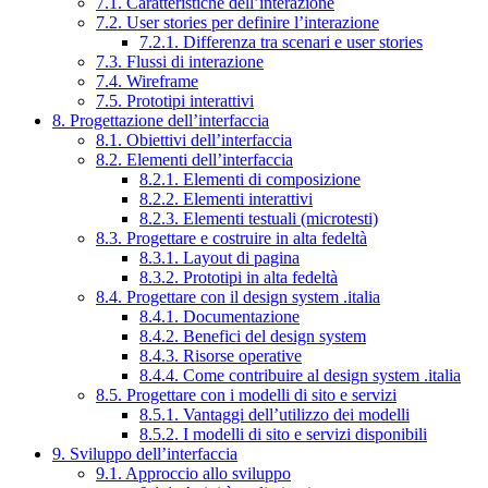
7.1. Caratteristiche dell’interazione
7.2. User stories per definire l’interazione
7.2.1. Differenza tra scenari e user stories
7.3. Flussi di interazione
7.4. Wireframe
7.5. Prototipi interattivi
8. Progettazione dell’interfaccia
8.1. Obiettivi dell’interfaccia
8.2. Elementi dell’interfaccia
8.2.1. Elementi di composizione
8.2.2. Elementi interattivi
8.2.3. Elementi testuali (microtesti)
8.3. Progettare e costruire in alta fedeltà
8.3.1. Layout di pagina
8.3.2. Prototipi in alta fedeltà
8.4. Progettare con il design system .italia
8.4.1. Documentazione
8.4.2. Benefici del design system
8.4.3. Risorse operative
8.4.4. Come contribuire al design system .italia
8.5. Progettare con i modelli di sito e servizi
8.5.1. Vantaggi dell’utilizzo dei modelli
8.5.2. I modelli di sito e servizi disponibili
9. Sviluppo dell’interfaccia
9.1. Approccio allo sviluppo