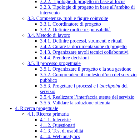
3.2.2. Tipologie di progetto in base al focus
3.2.3. Tipologie di progetto in base all’ambito di
intervento
3.3. Competenze, ruoli e figure coinvolte
3.3.1. Coordinatore di progetto
3.3.2. Definire ruoli e responsabilità
3.4. Metodo di lavoro
3.4.1. Definire processi, strumenti e rituali
3.4.2. Curare la documentazione di progetto
3.4.3. Organizzare tavoli tecnici collaborativi
3.4.4. Prendere decisioni
3.5. Il processo progettuale
3.5.1. Organizzare il progetto e la sua gestione
3.5.2. Comprendere il contesto d’uso del servizio
pubblico
3.5.3. Progettare i processi e i
touchpoint
del
servizio
3.5.4. Realizzare l’interfaccia utente del servizio
3.5.5. Validare la soluzione ottenuta
4. Ricerca progettuale
4.1. Ricerca primaria
4.1.1. Interviste
4.1.2. Questionari
4.1.3. Test di usabilità
4.1.4. Web analytics