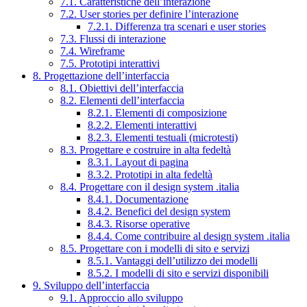
7.1. Caratteristiche dell’interazione
7.2. User stories per definire l’interazione
7.2.1. Differenza tra scenari e user stories
7.3. Flussi di interazione
7.4. Wireframe
7.5. Prototipi interattivi
8. Progettazione dell’interfaccia
8.1. Obiettivi dell’interfaccia
8.2. Elementi dell’interfaccia
8.2.1. Elementi di composizione
8.2.2. Elementi interattivi
8.2.3. Elementi testuali (microtesti)
8.3. Progettare e costruire in alta fedeltà
8.3.1. Layout di pagina
8.3.2. Prototipi in alta fedeltà
8.4. Progettare con il design system .italia
8.4.1. Documentazione
8.4.2. Benefici del design system
8.4.3. Risorse operative
8.4.4. Come contribuire al design system .italia
8.5. Progettare con i modelli di sito e servizi
8.5.1. Vantaggi dell’utilizzo dei modelli
8.5.2. I modelli di sito e servizi disponibili
9. Sviluppo dell’interfaccia
9.1. Approccio allo sviluppo