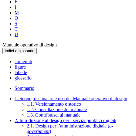
E
I
M
O
S
T
U
Manuale operativo di design
indici e glossario
contenuti
figure
tabelle
glossario
Sommario
1. Scopo, destinatari e uso del Manuale operativo di design
1.1. Versionamento e storico
1.2. Consultazione del manuale
1.3. Contribuisci al manuale
2. Introduzione al design per i servizi pubblici digitali
2.1. Design per l’amministrazione digitale (
e-
government
)