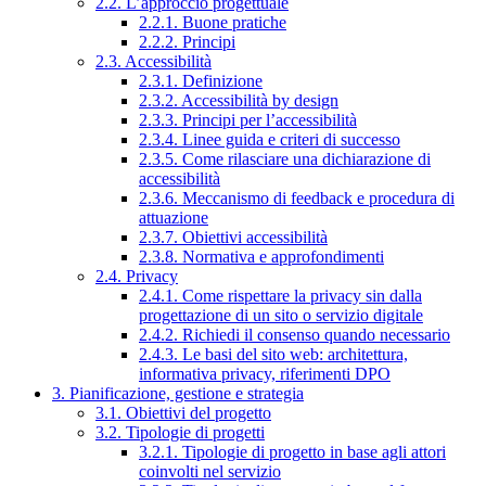
2.2. L’approccio progettuale
2.2.1. Buone pratiche
2.2.2. Principi
2.3. Accessibilità
2.3.1. Definizione
2.3.2. Accessibilità by design
2.3.3. Principi per l’accessibilità
2.3.4. Linee guida e criteri di successo
2.3.5. Come rilasciare una dichiarazione di
accessibilità
2.3.6. Meccanismo di feedback e procedura di
attuazione
2.3.7. Obiettivi accessibilità
2.3.8. Normativa e approfondimenti
2.4. Privacy
2.4.1. Come rispettare la privacy sin dalla
progettazione di un sito o servizio digitale
2.4.2. Richiedi il consenso quando necessario
2.4.3. Le basi del sito web: architettura,
informativa privacy, riferimenti DPO
3. Pianificazione, gestione e strategia
3.1. Obiettivi del progetto
3.2. Tipologie di progetti
3.2.1. Tipologie di progetto in base agli attori
coinvolti nel servizio