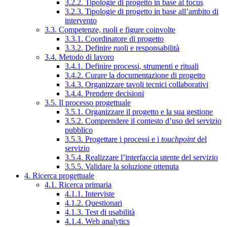
3.2.2. Tipologie di progetto in base al focus
3.2.3. Tipologie di progetto in base all’ambito di
intervento
3.3. Competenze, ruoli e figure coinvolte
3.3.1. Coordinatore di progetto
3.3.2. Definire ruoli e responsabilità
3.4. Metodo di lavoro
3.4.1. Definire processi, strumenti e rituali
3.4.2. Curare la documentazione di progetto
3.4.3. Organizzare tavoli tecnici collaborativi
3.4.4. Prendere decisioni
3.5. Il processo progettuale
3.5.1. Organizzare il progetto e la sua gestione
3.5.2. Comprendere il contesto d’uso del servizio
pubblico
3.5.3. Progettare i processi e i
touchpoint
del
servizio
3.5.4. Realizzare l’interfaccia utente del servizio
3.5.5. Validare la soluzione ottenuta
4. Ricerca progettuale
4.1. Ricerca primaria
4.1.1. Interviste
4.1.2. Questionari
4.1.3. Test di usabilità
4.1.4. Web analytics