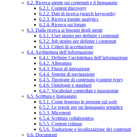
6.2. Ricerca utente sui contenuti e il linguaggio
6.2.1. Content discovery
6.2.2. Dati di ricerca (search keywords)
6.2.3. Ricerca tramite analytics
6.2.4. Ricerca sui forum
6.3. Dalla ricerca ai bisogni degli utenti
6.3.1. User stories per definire i contenuti
6.3.2. Job stories per definire i contenuti
6.3.3. Criteri di accettazione
6.4. Architettura dell’informazione
6.4.1. Definire l’architettura dell’informazione
6.4.2. Alberatura
6.4.3. Flussi di interazione
6.4.4. Sistemi di navigazione
6.4.5. Tipologie di contenuto (content type)
6.4.6. Ontologie e standard
6.4.7. Vocabolari controllati e tassonomie
6.5. Scrittura e linguaggio
6.5.1. Come leggono le persone sul web
6.5.2. Le regole per un linguaggio semplice
6.5.3. Microtesti
6.5.4. Scrittura collaborativa
6.5.5. Content critique
6.5.6. Traduzione e localizzazione dei contenuti
6.6. Documenti