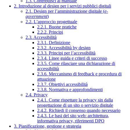
1.3. Contribuisci al manuale
2. Introduzione al design per i servizi pubblici digitali
2.1. Design per l’amministrazione digitale (
e-
government
)
2.2. L’approccio progettuale
2.2.1. Buone pratiche
2.2.2. Principi
2.3. Accessibilità
2.3.1. Definizione
2.3.2. Accessibilità by design
2.3.3. Principi per l’accessibilità
2.3.4. Linee guida e criteri di successo
2.3.5. Come rilasciare una dichiarazione di
accessibilità
2.3.6. Meccanismo di feedback e procedura di
attuazione
2.3.7. Obiettivi accessibilità
2.3.8. Normativa e approfondimenti
2.4. Privacy
2.4.1. Come rispettare la privacy sin dalla
progettazione di un sito o servizio digitale
2.4.2. Richiedi il consenso quando necessario
2.4.3. Le basi del sito web: architettura,
informativa privacy, riferimenti DPO
3. Pianificazione, gestione e strategia