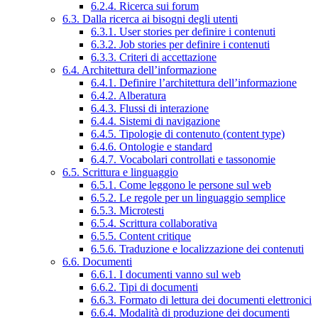
6.2.4. Ricerca sui forum
6.3. Dalla ricerca ai bisogni degli utenti
6.3.1. User stories per definire i contenuti
6.3.2. Job stories per definire i contenuti
6.3.3. Criteri di accettazione
6.4. Architettura dell’informazione
6.4.1. Definire l’architettura dell’informazione
6.4.2. Alberatura
6.4.3. Flussi di interazione
6.4.4. Sistemi di navigazione
6.4.5. Tipologie di contenuto (content type)
6.4.6. Ontologie e standard
6.4.7. Vocabolari controllati e tassonomie
6.5. Scrittura e linguaggio
6.5.1. Come leggono le persone sul web
6.5.2. Le regole per un linguaggio semplice
6.5.3. Microtesti
6.5.4. Scrittura collaborativa
6.5.5. Content critique
6.5.6. Traduzione e localizzazione dei contenuti
6.6. Documenti
6.6.1. I documenti vanno sul web
6.6.2. Tipi di documenti
6.6.3. Formato di lettura dei documenti elettronici
6.6.4. Modalità di produzione dei documenti