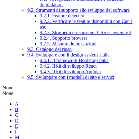
degradation
9.2. Strumenti di supporto allo sviluppo del software
9.2.1. Feature detection
9.2.2. Verificare le feature disponibili con Can I
use
9.2.3. Strumenti e risorse per CSS e JavaScript
9.2.4. Supporto browser
9.2.5. Misurare le prestazioni
9.3. Catalogo del riuso
9.4. Sviluppare con il design system .italia
9.4.1. Il framework Bootstrap Italia
9.4.2. Il kit di sviluppo React
9.4.3. Il kit di sviluppo Angular
9.5. Sviluppare con i modelli di sito e servizi
None
None
A
B
C
D
E
I
M