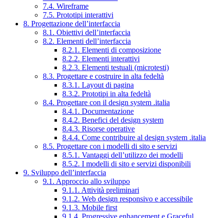
7.4. Wireframe
7.5. Prototipi interattivi
8. Progettazione dell’interfaccia
8.1. Obiettivi dell’interfaccia
8.2. Elementi dell’interfaccia
8.2.1. Elementi di composizione
8.2.2. Elementi interattivi
8.2.3. Elementi testuali (microtesti)
8.3. Progettare e costruire in alta fedeltà
8.3.1. Layout di pagina
8.3.2. Prototipi in alta fedeltà
8.4. Progettare con il design system .italia
8.4.1. Documentazione
8.4.2. Benefici del design system
8.4.3. Risorse operative
8.4.4. Come contribuire al design system .italia
8.5. Progettare con i modelli di sito e servizi
8.5.1. Vantaggi dell’utilizzo dei modelli
8.5.2. I modelli di sito e servizi disponibili
9. Sviluppo dell’interfaccia
9.1. Approccio allo sviluppo
9.1.1. Attività preliminari
9.1.2. Web design responsivo e accessibile
9.1.3. Mobile first
9.1.4. Progressive enhancement e Graceful