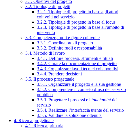
3.1. Obiettivi del progetto
3.2. Tipologie di progetti
3.2.1. Tipologie di progetto in base agli attori
coinvolti nel servizio
3.2.2. Tipologie di progetto in base al focus
3.2.3. Tipologie di progetto in base all’ambito di
intervento
3.3. Competenze, ruoli e figure coinvolte
3.3.1. Coordinatore di progetto
3.3.2. Definire ruoli e responsabilità
3.4. Metodo di lavoro
3.4.1. Definire processi, strumenti e rituali
3.4.2. Curare la documentazione di progetto
3.4.3. Organizzare tavoli tecnici collaborativi
3.4.4. Prendere decisioni
3.5. Il processo progettuale
3.5.1. Organizzare il progetto e la sua gestione
3.5.2. Comprendere il contesto d’uso del servizio
pubblico
3.5.3. Progettare i processi e i
touchpoint
del
servizio
3.5.4. Realizzare l’interfaccia utente del servizio
3.5.5. Validare la soluzione ottenuta
4. Ricerca progettuale
4.1. Ricerca primaria