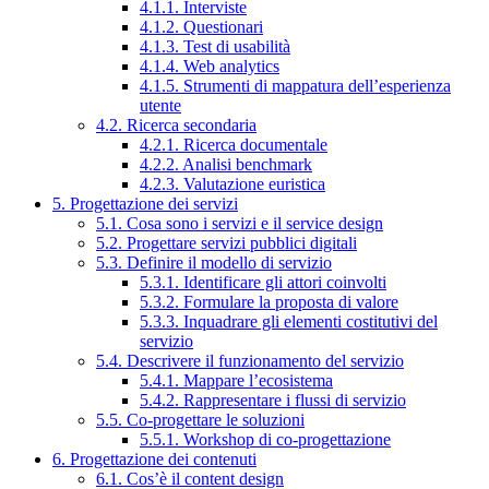
4.1.1. Interviste
4.1.2. Questionari
4.1.3. Test di usabilità
4.1.4. Web analytics
4.1.5. Strumenti di mappatura dell’esperienza
utente
4.2. Ricerca secondaria
4.2.1. Ricerca documentale
4.2.2. Analisi benchmark
4.2.3. Valutazione euristica
5. Progettazione dei servizi
5.1. Cosa sono i servizi e il service design
5.2. Progettare servizi pubblici digitali
5.3. Definire il modello di servizio
5.3.1. Identificare gli attori coinvolti
5.3.2. Formulare la proposta di valore
5.3.3. Inquadrare gli elementi costitutivi del
servizio
5.4. Descrivere il funzionamento del servizio
5.4.1. Mappare l’ecosistema
5.4.2. Rappresentare i flussi di servizio
5.5. Co-progettare le soluzioni
5.5.1. Workshop di co-progettazione
6. Progettazione dei contenuti
6.1. Cos’è il content design