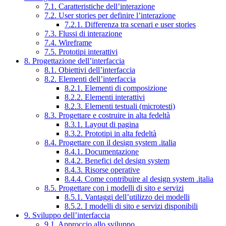
7.1. Caratteristiche dell’interazione
7.2. User stories per definire l’interazione
7.2.1. Differenza tra scenari e user stories
7.3. Flussi di interazione
7.4. Wireframe
7.5. Prototipi interattivi
8. Progettazione dell’interfaccia
8.1. Obiettivi dell’interfaccia
8.2. Elementi dell’interfaccia
8.2.1. Elementi di composizione
8.2.2. Elementi interattivi
8.2.3. Elementi testuali (microtesti)
8.3. Progettare e costruire in alta fedeltà
8.3.1. Layout di pagina
8.3.2. Prototipi in alta fedeltà
8.4. Progettare con il design system .italia
8.4.1. Documentazione
8.4.2. Benefici del design system
8.4.3. Risorse operative
8.4.4. Come contribuire al design system .italia
8.5. Progettare con i modelli di sito e servizi
8.5.1. Vantaggi dell’utilizzo dei modelli
8.5.2. I modelli di sito e servizi disponibili
9. Sviluppo dell’interfaccia
9.1. Approccio allo sviluppo