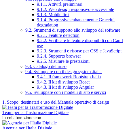
9.1.1. Attività preliminari
9.1.2. Web design responsivo e accessibile
9.1.3. Mobile first
9.1.4. Progressive enhancement e Graceful
degradation
9.2. Strumenti di supporto allo sviluppo del software
9.2.1. Feature detection
9.2.2. Verificare le feature disponibili con Can I
use
9.2.3. Strumenti e risorse per CSS e JavaScript
9.2.4. Supporto browser
9.2.5. Misurare le prestazioni
9.3. Catalogo del riuso
9.4. Sviluppare con il design system .italia
9.4.1. Il framework Bootstrap Italia
9.4.2. Il kit di sviluppo React
9.4.3. Il kit di sviluppo Angular
9.5. Sviluppare con i modelli di sito e servizi
1. Scopo, destinatari e uso del Manuale operativo di design
Team per la Trasformazione Digitale
in collaborazione con
Agenzia per l'Italia Digitale