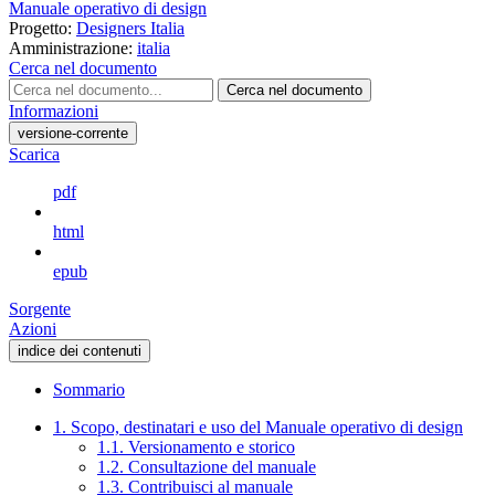
Manuale operativo di design
Progetto:
Designers Italia
Amministrazione:
italia
Cerca nel documento
Cerca nel documento
Informazioni
versione-corrente
Scarica
pdf
html
epub
Sorgente
Azioni
indice dei contenuti
Sommario
1. Scopo, destinatari e uso del Manuale operativo di design
1.1. Versionamento e storico
1.2. Consultazione del manuale
1.3. Contribuisci al manuale