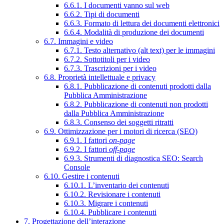
6.6.1. I documenti vanno sul web
6.6.2. Tipi di documenti
6.6.3. Formato di lettura dei documenti elettronici
6.6.4. Modalità di produzione dei documenti
6.7. Immagini e video
6.7.1. Testo alternativo (alt text) per le immagini
6.7.2. Sottotitoli per i video
6.7.3. Trascrizioni per i video
6.8. Proprietà intellettuale e privacy
6.8.1. Pubblicazione di contenuti prodotti dalla
Pubblica Amministrazione
6.8.2. Pubblicazione di contenuti non prodotti
dalla Pubblica Amministrazione
6.8.3. Consenso dei soggetti ritratti
6.9. Ottimizzazione per i motori di ricerca (SEO)
6.9.1. I fattori
on-page
6.9.2. I fattori
off-page
6.9.3. Strumenti di diagnostica SEO: Search
Console
6.10. Gestire i contenuti
6.10.1. L’inventario dei contenuti
6.10.2. Revisionare i contenuti
6.10.3. Migrare i contenuti
6.10.4. Pubblicare i contenuti
7. Progettazione dell’interazione