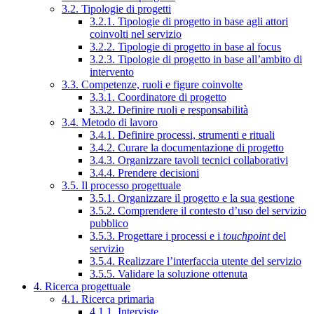
3.2. Tipologie di progetti
3.2.1. Tipologie di progetto in base agli attori
coinvolti nel servizio
3.2.2. Tipologie di progetto in base al focus
3.2.3. Tipologie di progetto in base all’ambito di
intervento
3.3. Competenze, ruoli e figure coinvolte
3.3.1. Coordinatore di progetto
3.3.2. Definire ruoli e responsabilità
3.4. Metodo di lavoro
3.4.1. Definire processi, strumenti e rituali
3.4.2. Curare la documentazione di progetto
3.4.3. Organizzare tavoli tecnici collaborativi
3.4.4. Prendere decisioni
3.5. Il processo progettuale
3.5.1. Organizzare il progetto e la sua gestione
3.5.2. Comprendere il contesto d’uso del servizio
pubblico
3.5.3. Progettare i processi e i
touchpoint
del
servizio
3.5.4. Realizzare l’interfaccia utente del servizio
3.5.5. Validare la soluzione ottenuta
4. Ricerca progettuale
4.1. Ricerca primaria
4.1.1. Interviste