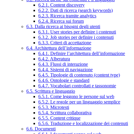
6.2.1. Content discovery
6.2.2. Dati di ricerca (search keywords)
6.2.3. Ricerca tramite analytics
6.2.4. Ricerca sui forum
6.3. Dalla ricerca ai bisogni degli utenti
6.3.1. User stories per definire i contenuti
6.3.2. Job stories per definire i contenuti
6.3.3. Criteri di accettazione
6.4. Architettura dell’informazione
6.4.1. Definire l’architettura dell’informazione
6.4.2. Alberatura
6.4.3. Flussi di interazione
6.4.4. Sistemi di navigazione
6.4.5. Tipologie di contenuto (content type)
6.4.6. Ontologie e standard
6.4.7. Vocabolari controllati e tassonomie
6.5. Scrittura e linguaggio
6.5.1. Come leggono le persone sul web
6.5.2. Le regole per un linguaggio semplice
6.5.3. Microtesti
6.5.4. Scrittura collaborativa
6.5.5. Content critique
6.5.6. Traduzione e localizzazione dei contenuti
6.6. Documenti