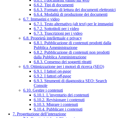
6.6.1. I documenti vanno sul web
6.6.2. Tipi di documenti
6.6.3. Formato di lettura dei documenti elettronici
6.6.4. Modalità di produzione dei documenti
6.7. Immagini e video
6.7.1. Testo alternativo (alt text) per le immagini
6.7.2. Sottotitoli per i video
6.7.3. Trascrizioni per i video
6.8. Proprietà intellettuale e privacy
6.8.1. Pubblicazione di contenuti prodotti dalla
Pubblica Amministrazione
6.8.2. Pubblicazione di contenuti non prodotti
dalla Pubblica Amministrazione
6.8.3. Consenso dei soggetti ritratti
6.9. Ottimizzazione per i motori di ricerca (SEO)
6.9.1. I fattori
on-page
6.9.2. I fattori
off-page
6.9.3. Strumenti di diagnostica SEO: Search
Console
6.10. Gestire i contenuti
6.10.1. L’inventario dei contenuti
6.10.2. Revisionare i contenuti
6.10.3. Migrare i contenuti
6.10.4. Pubblicare i contenuti
7. Progettazione dell’interazione