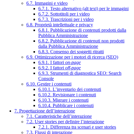
6.7. Immagini e video
6.7.1. Testo alternativo (alt text) per le immagini
6.7.2. Sottotitoli per i video
6.7.3. Trascrizioni per i video
6.8. Proprietà intellettuale e privacy
6.8.1. Pubblicazione di contenuti prodotti dalla
Pubblica Amministrazione
6.8.2. Pubblicazione di contenuti non prodotti
dalla Pubblica Amministrazione
6.8.3. Consenso dei soggetti ritratti
6.9. Ottimizzazione per i motori di ricerca (SEO)
6.9.1. I fattori
on-page
6.9.2. I fattori
off-page
6.9.3. Strumenti di diagnostica SEO: Search
Console
6.10. Gestire i contenuti
6.10.1. L’inventario dei contenuti
6.10.2. Revisionare i contenuti
6.10.3. Migrare i contenuti
6.10.4. Pubblicare i contenuti
7. Progettazione dell’interazione
7.1. Caratteristiche dell’interazione
7.2. User stories per definire l’interazione
7.2.1. Differenza tra scenari e user stories
7.3. Flussi di interazione