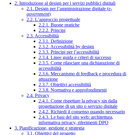
2. Introduzione al design per i servizi pubblici digitali
2.1. Design per l’amministrazione digitale (
e-
government
)
2.2. L’approccio progettuale
2.2.1. Buone pratiche
2.2.2. Principi
2.3. Accessibilità
2.3.1. Definizione
2.3.2. Accessibilità by design
2.3.3. Principi per l’accessibilità
2.3.4. Linee guida e criteri di successo
2.3.5. Come rilasciare una dichiarazione di
accessibilità
2.3.6. Meccanismo di feedback e procedura di
attuazione
2.3.7. Obiettivi accessibilità
2.3.8. Normativa e approfondimenti
2.4. Privacy
2.4.1. Come rispettare la privacy sin dalla
progettazione di un sito o servizio digitale
2.4.2. Richiedi il consenso quando necessario
2.4.3. Le basi del sito web: architettura,
informativa privacy, riferimenti DPO
3. Pianificazione, gestione e strategia
3.1. Obiettivi del progetto