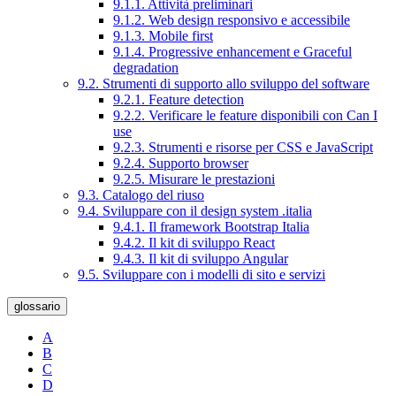
9.1.1. Attività preliminari
9.1.2. Web design responsivo e accessibile
9.1.3. Mobile first
9.1.4. Progressive enhancement e Graceful
degradation
9.2. Strumenti di supporto allo sviluppo del software
9.2.1. Feature detection
9.2.2. Verificare le feature disponibili con Can I
use
9.2.3. Strumenti e risorse per CSS e JavaScript
9.2.4. Supporto browser
9.2.5. Misurare le prestazioni
9.3. Catalogo del riuso
9.4. Sviluppare con il design system .italia
9.4.1. Il framework Bootstrap Italia
9.4.2. Il kit di sviluppo React
9.4.3. Il kit di sviluppo Angular
9.5. Sviluppare con i modelli di sito e servizi
glossario
A
B
C
D