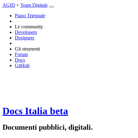
AGID
+
Team Digitale
Piano Triennale
Le community
Developers
Designers
Gli strumenti
Forum
Docs
GitHub
Docs Italia
beta
Documenti pubblici, digitali.