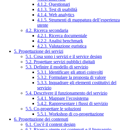
4.1.2. Questionari
4.1.3. Test di usabilità
4.1.4. Web analytics
4.1.5. Strumenti di mappatura dell’esperienza
utente
4.2. Ricerca secondaria
4.2.1. Ricerca documentale
4.2.2. Analisi benchmark
4.2.3. Valutazione euristica
5. Progettazione dei servizi
5.1. Cosa sono i servizi e il service design
5.2. Progettare servizi pubblici digitali
5.3. Definire il modello di servizio
5.3.1. Identificare gli attori coinvolti
5.3.2. Formulare la proposta di valore
5.3.3. Inquadrare gli elementi costitutivi del
servizio
5.4. Descrivere il funzionamento del servizio
5.4.1. Mappare l’ecosistema
5.4.2. Rappresentare i flussi di servizio
5.5. Co-progettare le soluzioni
5.5.1. Workshop di co-progettazione
6. Progettazione dei contenuti
6.1. Cos’è il content design
6.2. Ricerca utente sui contenuti e il linguaggio