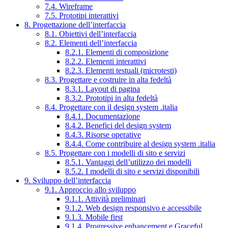
7.4. Wireframe
7.5. Prototipi interattivi
8. Progettazione dell’interfaccia
8.1. Obiettivi dell’interfaccia
8.2. Elementi dell’interfaccia
8.2.1. Elementi di composizione
8.2.2. Elementi interattivi
8.2.3. Elementi testuali (microtesti)
8.3. Progettare e costruire in alta fedeltà
8.3.1. Layout di pagina
8.3.2. Prototipi in alta fedeltà
8.4. Progettare con il design system .italia
8.4.1. Documentazione
8.4.2. Benefici del design system
8.4.3. Risorse operative
8.4.4. Come contribuire al design system .italia
8.5. Progettare con i modelli di sito e servizi
8.5.1. Vantaggi dell’utilizzo dei modelli
8.5.2. I modelli di sito e servizi disponibili
9. Sviluppo dell’interfaccia
9.1. Approccio allo sviluppo
9.1.1. Attività preliminari
9.1.2. Web design responsivo e accessibile
9.1.3. Mobile first
9.1.4. Progressive enhancement e Graceful