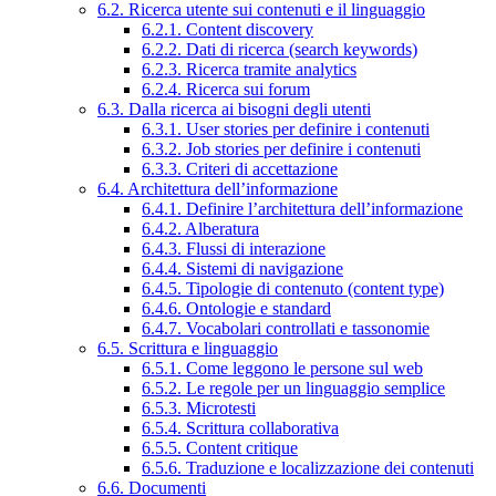
6.2. Ricerca utente sui contenuti e il linguaggio
6.2.1. Content discovery
6.2.2. Dati di ricerca (search keywords)
6.2.3. Ricerca tramite analytics
6.2.4. Ricerca sui forum
6.3. Dalla ricerca ai bisogni degli utenti
6.3.1. User stories per definire i contenuti
6.3.2. Job stories per definire i contenuti
6.3.3. Criteri di accettazione
6.4. Architettura dell’informazione
6.4.1. Definire l’architettura dell’informazione
6.4.2. Alberatura
6.4.3. Flussi di interazione
6.4.4. Sistemi di navigazione
6.4.5. Tipologie di contenuto (content type)
6.4.6. Ontologie e standard
6.4.7. Vocabolari controllati e tassonomie
6.5. Scrittura e linguaggio
6.5.1. Come leggono le persone sul web
6.5.2. Le regole per un linguaggio semplice
6.5.3. Microtesti
6.5.4. Scrittura collaborativa
6.5.5. Content critique
6.5.6. Traduzione e localizzazione dei contenuti
6.6. Documenti