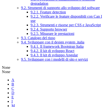
degradation
9.2. Strumenti di supporto allo sviluppo del software
9.2.1. Feature detection
9.2.2. Verificare le feature disponibili con Can I
use
9.2.3. Strumenti e risorse per CSS e JavaScript
9.2.4. Supporto browser
9.2.5. Misurare le prestazioni
9.3. Catalogo del riuso
9.4. Sviluppare con il design system .italia
9.4.1. Il framework Bootstrap Italia
9.4.2. Il kit di sviluppo React
9.4.3. Il kit di sviluppo Angular
9.5. Sviluppare con i modelli di sito e servizi
None
None
A
B
C
D
E
I
M