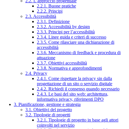
2.2. L’approccio progettuale
2.2.1. Buone pratiche
2.2.2. Principi
2.3. Accessibilità
2.3.1. Definizione
2.3.2. Accessibilità by design
2.3.3. Principi per l’accessibilità
2.3.4. Linee guida e criteri di successo
2.3.5. Come rilasciare una dichiarazione di
accessibilità
2.3.6. Meccanismo di feedback e procedura di
attuazione
2.3.7. Obiettivi accessibilità
2.3.8. Normativa e approfondimenti
2.4. Privacy
2.4.1. Come rispettare la privacy sin dalla
progettazione di un sito o servizio digitale
2.4.2. Richiedi il consenso quando necessario
2.4.3. Le basi del sito web: architettura,
informativa privacy, riferimenti DPO
3. Pianificazione, gestione e strategia
3.1. Obiettivi del progetto
3.2. Tipologie di progetti
3.2.1. Tipologie di progetto in base agli attori
coinvolti nel servizio