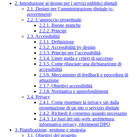
2. Introduzione al design per i servizi pubblici digitali
2.1. Design per l’amministrazione digitale (
e-
government
)
2.2. L’approccio progettuale
2.2.1. Buone pratiche
2.2.2. Principi
2.3. Accessibilità
2.3.1. Definizione
2.3.2. Accessibilità by design
2.3.3. Principi per l’accessibilità
2.3.4. Linee guida e criteri di successo
2.3.5. Come rilasciare una dichiarazione di
accessibilità
2.3.6. Meccanismo di feedback e procedura di
attuazione
2.3.7. Obiettivi accessibilità
2.3.8. Normativa e approfondimenti
2.4. Privacy
2.4.1. Come rispettare la privacy sin dalla
progettazione di un sito o servizio digitale
2.4.2. Richiedi il consenso quando necessario
2.4.3. Le basi del sito web: architettura,
informativa privacy, riferimenti DPO
3. Pianificazione, gestione e strategia
3.1. Obiettivi del progetto