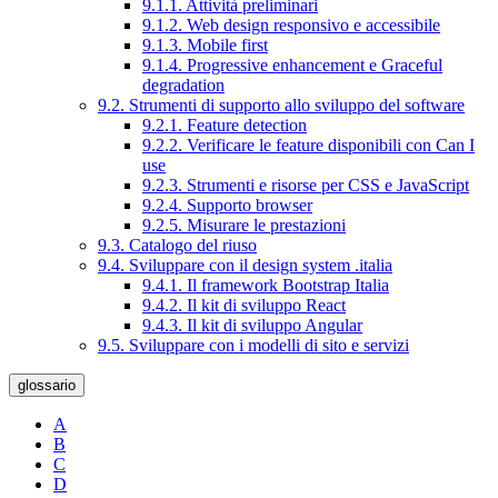
9.1.1. Attività preliminari
9.1.2. Web design responsivo e accessibile
9.1.3. Mobile first
9.1.4. Progressive enhancement e Graceful
degradation
9.2. Strumenti di supporto allo sviluppo del software
9.2.1. Feature detection
9.2.2. Verificare le feature disponibili con Can I
use
9.2.3. Strumenti e risorse per CSS e JavaScript
9.2.4. Supporto browser
9.2.5. Misurare le prestazioni
9.3. Catalogo del riuso
9.4. Sviluppare con il design system .italia
9.4.1. Il framework Bootstrap Italia
9.4.2. Il kit di sviluppo React
9.4.3. Il kit di sviluppo Angular
9.5. Sviluppare con i modelli di sito e servizi
glossario
A
B
C
D