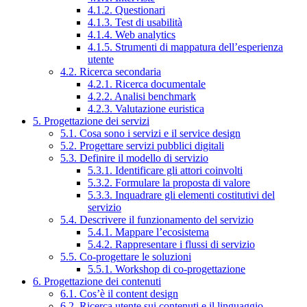
4.1.2. Questionari
4.1.3. Test di usabilità
4.1.4. Web analytics
4.1.5. Strumenti di mappatura dell’esperienza
utente
4.2. Ricerca secondaria
4.2.1. Ricerca documentale
4.2.2. Analisi benchmark
4.2.3. Valutazione euristica
5. Progettazione dei servizi
5.1. Cosa sono i servizi e il service design
5.2. Progettare servizi pubblici digitali
5.3. Definire il modello di servizio
5.3.1. Identificare gli attori coinvolti
5.3.2. Formulare la proposta di valore
5.3.3. Inquadrare gli elementi costitutivi del
servizio
5.4. Descrivere il funzionamento del servizio
5.4.1. Mappare l’ecosistema
5.4.2. Rappresentare i flussi di servizio
5.5. Co-progettare le soluzioni
5.5.1. Workshop di co-progettazione
6. Progettazione dei contenuti
6.1. Cos’è il content design
6.2. Ricerca utente sui contenuti e il linguaggio