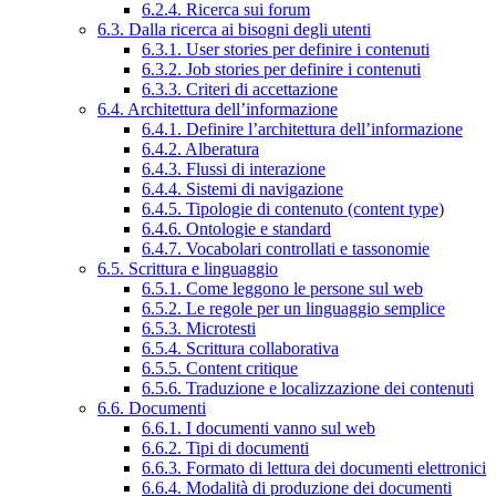
6.2.4. Ricerca sui forum
6.3. Dalla ricerca ai bisogni degli utenti
6.3.1. User stories per definire i contenuti
6.3.2. Job stories per definire i contenuti
6.3.3. Criteri di accettazione
6.4. Architettura dell’informazione
6.4.1. Definire l’architettura dell’informazione
6.4.2. Alberatura
6.4.3. Flussi di interazione
6.4.4. Sistemi di navigazione
6.4.5. Tipologie di contenuto (content type)
6.4.6. Ontologie e standard
6.4.7. Vocabolari controllati e tassonomie
6.5. Scrittura e linguaggio
6.5.1. Come leggono le persone sul web
6.5.2. Le regole per un linguaggio semplice
6.5.3. Microtesti
6.5.4. Scrittura collaborativa
6.5.5. Content critique
6.5.6. Traduzione e localizzazione dei contenuti
6.6. Documenti
6.6.1. I documenti vanno sul web
6.6.2. Tipi di documenti
6.6.3. Formato di lettura dei documenti elettronici
6.6.4. Modalità di produzione dei documenti