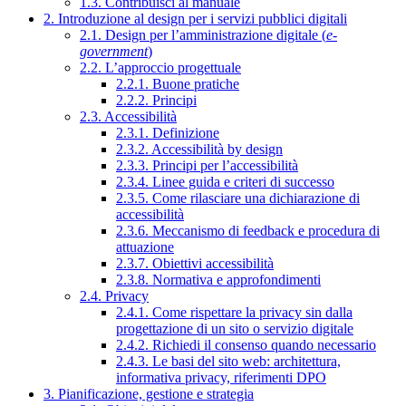
1.3. Contribuisci al manuale
2. Introduzione al design per i servizi pubblici digitali
2.1. Design per l’amministrazione digitale (
e-
government
)
2.2. L’approccio progettuale
2.2.1. Buone pratiche
2.2.2. Principi
2.3. Accessibilità
2.3.1. Definizione
2.3.2. Accessibilità by design
2.3.3. Principi per l’accessibilità
2.3.4. Linee guida e criteri di successo
2.3.5. Come rilasciare una dichiarazione di
accessibilità
2.3.6. Meccanismo di feedback e procedura di
attuazione
2.3.7. Obiettivi accessibilità
2.3.8. Normativa e approfondimenti
2.4. Privacy
2.4.1. Come rispettare la privacy sin dalla
progettazione di un sito o servizio digitale
2.4.2. Richiedi il consenso quando necessario
2.4.3. Le basi del sito web: architettura,
informativa privacy, riferimenti DPO
3. Pianificazione, gestione e strategia