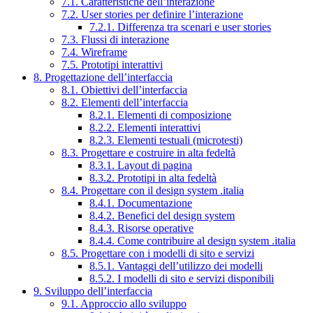
7.1. Caratteristiche dell’interazione
7.2. User stories per definire l’interazione
7.2.1. Differenza tra scenari e user stories
7.3. Flussi di interazione
7.4. Wireframe
7.5. Prototipi interattivi
8. Progettazione dell’interfaccia
8.1. Obiettivi dell’interfaccia
8.2. Elementi dell’interfaccia
8.2.1. Elementi di composizione
8.2.2. Elementi interattivi
8.2.3. Elementi testuali (microtesti)
8.3. Progettare e costruire in alta fedeltà
8.3.1. Layout di pagina
8.3.2. Prototipi in alta fedeltà
8.4. Progettare con il design system .italia
8.4.1. Documentazione
8.4.2. Benefici del design system
8.4.3. Risorse operative
8.4.4. Come contribuire al design system .italia
8.5. Progettare con i modelli di sito e servizi
8.5.1. Vantaggi dell’utilizzo dei modelli
8.5.2. I modelli di sito e servizi disponibili
9. Sviluppo dell’interfaccia
9.1. Approccio allo sviluppo