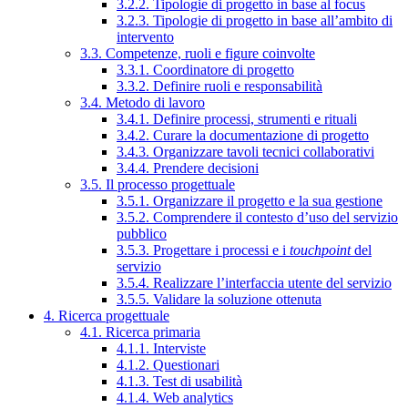
3.2.2. Tipologie di progetto in base al focus
3.2.3. Tipologie di progetto in base all’ambito di
intervento
3.3. Competenze, ruoli e figure coinvolte
3.3.1. Coordinatore di progetto
3.3.2. Definire ruoli e responsabilità
3.4. Metodo di lavoro
3.4.1. Definire processi, strumenti e rituali
3.4.2. Curare la documentazione di progetto
3.4.3. Organizzare tavoli tecnici collaborativi
3.4.4. Prendere decisioni
3.5. Il processo progettuale
3.5.1. Organizzare il progetto e la sua gestione
3.5.2. Comprendere il contesto d’uso del servizio
pubblico
3.5.3. Progettare i processi e i
touchpoint
del
servizio
3.5.4. Realizzare l’interfaccia utente del servizio
3.5.5. Validare la soluzione ottenuta
4. Ricerca progettuale
4.1. Ricerca primaria
4.1.1. Interviste
4.1.2. Questionari
4.1.3. Test di usabilità
4.1.4. Web analytics