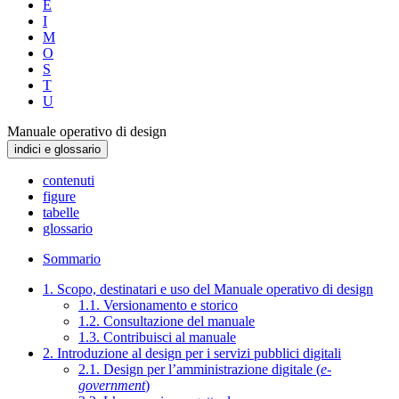
E
I
M
O
S
T
U
Manuale operativo di design
indici e glossario
contenuti
figure
tabelle
glossario
Sommario
1. Scopo, destinatari e uso del Manuale operativo di design
1.1. Versionamento e storico
1.2. Consultazione del manuale
1.3. Contribuisci al manuale
2. Introduzione al design per i servizi pubblici digitali
2.1. Design per l’amministrazione digitale (
e-
government
)