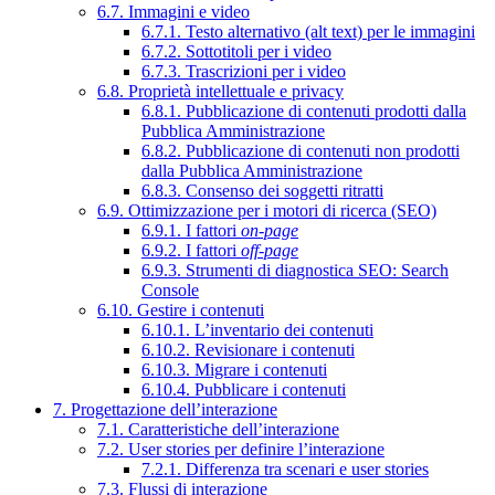
6.7. Immagini e video
6.7.1. Testo alternativo (alt text) per le immagini
6.7.2. Sottotitoli per i video
6.7.3. Trascrizioni per i video
6.8. Proprietà intellettuale e privacy
6.8.1. Pubblicazione di contenuti prodotti dalla
Pubblica Amministrazione
6.8.2. Pubblicazione di contenuti non prodotti
dalla Pubblica Amministrazione
6.8.3. Consenso dei soggetti ritratti
6.9. Ottimizzazione per i motori di ricerca (SEO)
6.9.1. I fattori
on-page
6.9.2. I fattori
off-page
6.9.3. Strumenti di diagnostica SEO: Search
Console
6.10. Gestire i contenuti
6.10.1. L’inventario dei contenuti
6.10.2. Revisionare i contenuti
6.10.3. Migrare i contenuti
6.10.4. Pubblicare i contenuti
7. Progettazione dell’interazione
7.1. Caratteristiche dell’interazione
7.2. User stories per definire l’interazione
7.2.1. Differenza tra scenari e user stories
7.3. Flussi di interazione