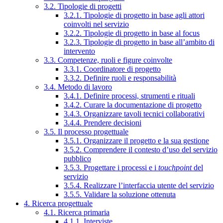
3.2. Tipologie di progetti
3.2.1. Tipologie di progetto in base agli attori
coinvolti nel servizio
3.2.2. Tipologie di progetto in base al focus
3.2.3. Tipologie di progetto in base all’ambito di
intervento
3.3. Competenze, ruoli e figure coinvolte
3.3.1. Coordinatore di progetto
3.3.2. Definire ruoli e responsabilità
3.4. Metodo di lavoro
3.4.1. Definire processi, strumenti e rituali
3.4.2. Curare la documentazione di progetto
3.4.3. Organizzare tavoli tecnici collaborativi
3.4.4. Prendere decisioni
3.5. Il processo progettuale
3.5.1. Organizzare il progetto e la sua gestione
3.5.2. Comprendere il contesto d’uso del servizio
pubblico
3.5.3. Progettare i processi e i
touchpoint
del
servizio
3.5.4. Realizzare l’interfaccia utente del servizio
3.5.5. Validare la soluzione ottenuta
4. Ricerca progettuale
4.1. Ricerca primaria
4.1.1. Interviste