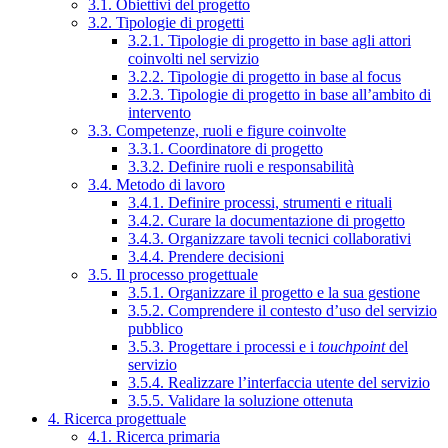
3.1. Obiettivi del progetto
3.2. Tipologie di progetti
3.2.1. Tipologie di progetto in base agli attori
coinvolti nel servizio
3.2.2. Tipologie di progetto in base al focus
3.2.3. Tipologie di progetto in base all’ambito di
intervento
3.3. Competenze, ruoli e figure coinvolte
3.3.1. Coordinatore di progetto
3.3.2. Definire ruoli e responsabilità
3.4. Metodo di lavoro
3.4.1. Definire processi, strumenti e rituali
3.4.2. Curare la documentazione di progetto
3.4.3. Organizzare tavoli tecnici collaborativi
3.4.4. Prendere decisioni
3.5. Il processo progettuale
3.5.1. Organizzare il progetto e la sua gestione
3.5.2. Comprendere il contesto d’uso del servizio
pubblico
3.5.3. Progettare i processi e i
touchpoint
del
servizio
3.5.4. Realizzare l’interfaccia utente del servizio
3.5.5. Validare la soluzione ottenuta
4. Ricerca progettuale
4.1. Ricerca primaria