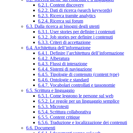
6.2.1. Content discovery
6.2.2. Dati di ricerca (search keywords)
6.2.3. Ricerca tramite analytics
6.2.4. Ricerca sui forum
6.3. Dalla ricerca ai bisogni degli utenti
6.3.1. User stories per definire i contenuti
6.3.2. Job stories per definire i contenuti
6.3.3. Criteri di accettazione
6.4. Architettura dell’informazione
6.4.1. Definire l’architettura dell’informazione
6.4.2. Alberatura
6.4.3. Flussi di interazione
6.4.4. Sistemi di navigazione
6.4.5. Tipologie di contenuto (content type)
6.4.6. Ontologie e standard
6.4.7. Vocabolari controllati e tassonomie
6.5. Scrittura e linguaggio
6.5.1. Come leggono le persone sul web
6.5.2. Le regole per un linguaggio semplice
6.5.3. Microtesti
6.5.4. Scrittura collaborativa
6.5.5. Content critique
6.5.6. Traduzione e localizzazione dei contenuti
6.6. Documenti