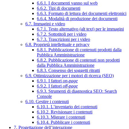
6.6.1. I documenti vanno sul web
6.6.2. Tipi di documenti
6.6.3. Formato di lettura dei documenti elettronici
6.6.4. Modalità di produzione dei documenti
6.7. Immagini e video
6.7.1. Testo alternativo (alt text) per le immagini
6.7.2. Sottotitoli per i video
6.7.3. Trascrizioni per i video
6.8. Proprietà intellettuale e privacy
6.8.1. Pubblicazione di contenuti prodotti dalla
Pubblica Amministrazione
6.8.2. Pubblicazione di contenuti non prodotti
dalla Pubblica Amministrazione
6.8.3. Consenso dei soggetti ritratti
6.9. Ottimizzazione per i motori di ricerca (SEO)
6.9.1. I fattori
on-page
6.9.2. I fattori
off-page
6.9.3. Strumenti di diagnostica SEO: Search
Console
6.10. Gestire i contenuti
6.10.1. L’inventario dei contenuti
6.10.2. Revisionare i contenuti
6.10.3. Migrare i contenuti
6.10.4. Pubblicare i contenuti
7. Progettazione dell’interazione