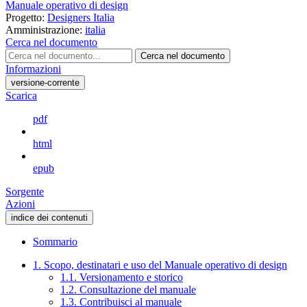
Manuale operativo di design
Progetto:
Designers Italia
Amministrazione:
italia
Cerca nel documento
Cerca nel documento
Informazioni
versione-corrente
Scarica
pdf
html
epub
Sorgente
Azioni
indice dei contenuti
Sommario
1. Scopo, destinatari e uso del Manuale operativo di design
1.1. Versionamento e storico
1.2. Consultazione del manuale
1.3. Contribuisci al manuale