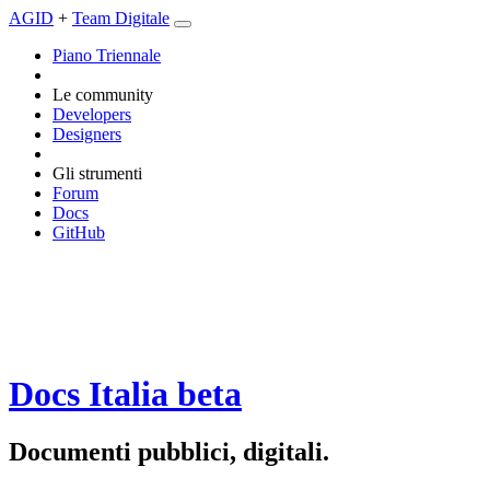
AGID
+
Team Digitale
Piano Triennale
Le community
Developers
Designers
Gli strumenti
Forum
Docs
GitHub
Docs Italia
beta
Documenti pubblici, digitali.