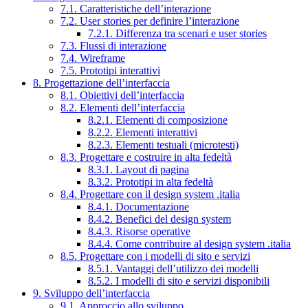
7.1. Caratteristiche dell’interazione
7.2. User stories per definire l’interazione
7.2.1. Differenza tra scenari e user stories
7.3. Flussi di interazione
7.4. Wireframe
7.5. Prototipi interattivi
8. Progettazione dell’interfaccia
8.1. Obiettivi dell’interfaccia
8.2. Elementi dell’interfaccia
8.2.1. Elementi di composizione
8.2.2. Elementi interattivi
8.2.3. Elementi testuali (microtesti)
8.3. Progettare e costruire in alta fedeltà
8.3.1. Layout di pagina
8.3.2. Prototipi in alta fedeltà
8.4. Progettare con il design system .italia
8.4.1. Documentazione
8.4.2. Benefici del design system
8.4.3. Risorse operative
8.4.4. Come contribuire al design system .italia
8.5. Progettare con i modelli di sito e servizi
8.5.1. Vantaggi dell’utilizzo dei modelli
8.5.2. I modelli di sito e servizi disponibili
9. Sviluppo dell’interfaccia
9.1. Approccio allo sviluppo