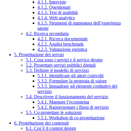
4.1.1. Interviste
4.1.2. Questionari
4.1.3. Test di usabilità
4.1.4. Web analytics
4.1.5. Strumenti di mappatura dell’esperienza
utente
4.2. Ricerca secondaria
4.2.1. Ricerca documentale
4.2.2. Analisi benchmark
4.2.3. Valutazione euristica
5. Progettazione dei servizi
5.1. Cosa sono i servizi e il service design
5.2. Progettare servizi pubblici digitali
5.3. Definire il modello di servizio
5.3.1. Identificare gli attori coinvolti
5.3.2. Formulare la proposta di valore
5.3.3. Inquadrare gli elementi costitutivi del
servizio
5.4. Descrivere il funzionamento del servizio
5.4.1. Mappare l’ecosistema
5.4.2. Rappresentare i flussi di servizio
5.5. Co-progettare le soluzioni
5.5.1. Workshop di co-progettazione
6. Progettazione dei contenuti
6.1. Cos’è il content design