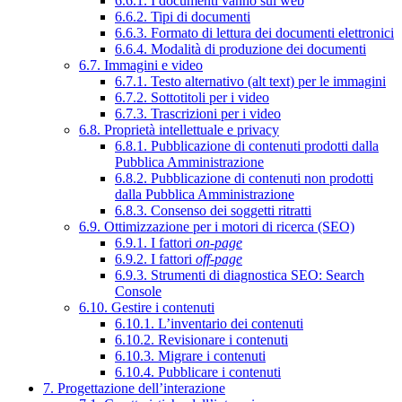
6.6.1. I documenti vanno sul web
6.6.2. Tipi di documenti
6.6.3. Formato di lettura dei documenti elettronici
6.6.4. Modalità di produzione dei documenti
6.7. Immagini e video
6.7.1. Testo alternativo (alt text) per le immagini
6.7.2. Sottotitoli per i video
6.7.3. Trascrizioni per i video
6.8. Proprietà intellettuale e privacy
6.8.1. Pubblicazione di contenuti prodotti dalla
Pubblica Amministrazione
6.8.2. Pubblicazione di contenuti non prodotti
dalla Pubblica Amministrazione
6.8.3. Consenso dei soggetti ritratti
6.9. Ottimizzazione per i motori di ricerca (SEO)
6.9.1. I fattori
on-page
6.9.2. I fattori
off-page
6.9.3. Strumenti di diagnostica SEO: Search
Console
6.10. Gestire i contenuti
6.10.1. L’inventario dei contenuti
6.10.2. Revisionare i contenuti
6.10.3. Migrare i contenuti
6.10.4. Pubblicare i contenuti
7. Progettazione dell’interazione