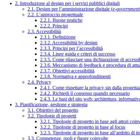
2. Introduzione al design per i servizi pubblici digitali
2.1. Design per l’amministrazione digitale (
e-government
2.2. L’approccio progettuale
2.2.1. Buone pratiche
2.2.2. Principi
2.3. Accessibilità
2.3.1. Definizione
2.3.2. Accessibilità by design
2.3.3. Principi per l’accessibilità
2.3.4. Linee guida e criteri di successo
2.3.5. Come rilasciare una dichiarazione di accessib
2.3.6. Meccanismo di feedback e procedura di attu
2.3.7. Obiettivi accessibilità
2.3.8. Normativa e approfondimenti
2.4. Privacy
2.4.1. Come rispettare la privacy sin dalla progettaz
2.4.2. Richiedi il consenso quando necessario
2.4.3. Le basi del sito web: architettura, informati
3. Pianificazione, gestione e strategia
3.1. Obiettivi del progetto
3.2. Tipologie di progetti
3.2.1. Tipologie di progetto in base agli attori coinv
3.2.2. Tipologie di progetto in base al focus
3.2.3. Tipologie di progetto in base all’ambito di i
3.3. Competenze, ruoli e figure coinvolte