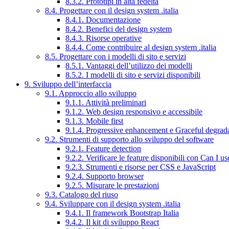
8.3.2. Prototipi in alta fedeltà
8.4. Progettare con il design system .italia
8.4.1. Documentazione
8.4.2. Benefici del design system
8.4.3. Risorse operative
8.4.4. Come contribuire al design system .italia
8.5. Progettare con i modelli di sito e servizi
8.5.1. Vantaggi dell’utilizzo dei modelli
8.5.2. I modelli di sito e servizi disponibili
9. Sviluppo dell’interfaccia
9.1. Approccio allo sviluppo
9.1.1. Attività preliminari
9.1.2. Web design responsivo e accessibile
9.1.3. Mobile first
9.1.4. Progressive enhancement e Graceful degrad
9.2. Strumenti di supporto allo sviluppo del software
9.2.1. Feature detection
9.2.2. Verificare le feature disponibili con Can I us
9.2.3. Strumenti e risorse per CSS e JavaScript
9.2.4. Supporto browser
9.2.5. Misurare le prestazioni
9.3. Catalogo del riuso
9.4. Sviluppare con il design system .italia
9.4.1. Il framework Bootstrap Italia
9.4.2. Il kit di sviluppo React