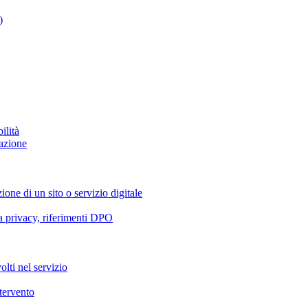
)
ilità
azione
ione di un sito o servizio digitale
va privacy, riferimenti DPO
olti nel servizio
ntervento