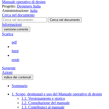
Manuale operativo di design
Progetto:
Designers Italia
Amministrazione:
italia
Cerca nel documento
Cerca nel documento
Informazioni
versione-corrente
Scarica
pdf
html
epub
Sorgente
Azioni
indice dei contenuti
Sommario
1. Scopo, destinatari e uso del Manuale operativo di design
1.1. Versionamento e storico
1.2. Consultazione del manuale
1.3. Contribuisci al manuale