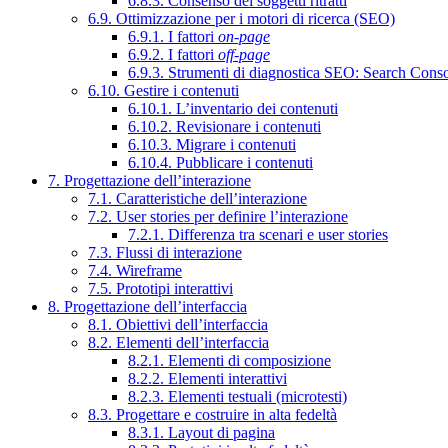
6.8.3. Consenso dei soggetti ritratti
6.9. Ottimizzazione per i motori di ricerca (SEO)
6.9.1. I fattori
on-page
6.9.2. I fattori
off-page
6.9.3. Strumenti di diagnostica SEO: Search Cons
6.10. Gestire i contenuti
6.10.1. L’inventario dei contenuti
6.10.2. Revisionare i contenuti
6.10.3. Migrare i contenuti
6.10.4. Pubblicare i contenuti
7. Progettazione dell’interazione
7.1. Caratteristiche dell’interazione
7.2. User stories per definire l’interazione
7.2.1. Differenza tra scenari e user stories
7.3. Flussi di interazione
7.4. Wireframe
7.5. Prototipi interattivi
8. Progettazione dell’interfaccia
8.1. Obiettivi dell’interfaccia
8.2. Elementi dell’interfaccia
8.2.1. Elementi di composizione
8.2.2. Elementi interattivi
8.2.3. Elementi testuali (microtesti)
8.3. Progettare e costruire in alta fedeltà
8.3.1. Layout di pagina