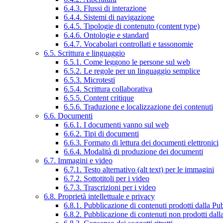
6.4.3. Flussi di interazione
6.4.4. Sistemi di navigazione
6.4.5. Tipologie di contenuto (content type)
6.4.6. Ontologie e standard
6.4.7. Vocabolari controllati e tassonomie
6.5. Scrittura e linguaggio
6.5.1. Come leggono le persone sul web
6.5.2. Le regole per un linguaggio semplice
6.5.3. Microtesti
6.5.4. Scrittura collaborativa
6.5.5. Content critique
6.5.6. Traduzione e localizzazione dei contenuti
6.6. Documenti
6.6.1. I documenti vanno sul web
6.6.2. Tipi di documenti
6.6.3. Formato di lettura dei documenti elettronici
6.6.4. Modalità di produzione dei documenti
6.7. Immagini e video
6.7.1. Testo alternativo (alt text) per le immagini
6.7.2. Sottotitoli per i video
6.7.3. Trascrizioni per i video
6.8. Proprietà intellettuale e privacy
6.8.1. Pubblicazione di contenuti prodotti dalla P
6.8.2. Pubblicazione di contenuti non prodotti dal