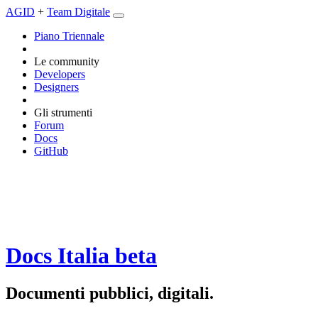
AGID
+
Team Digitale
Piano Triennale
Le community
Developers
Designers
Gli strumenti
Forum
Docs
GitHub
Docs Italia
beta
Documenti pubblici, digitali.