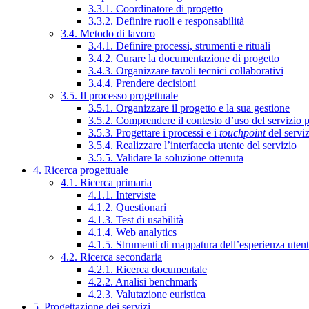
3.3.1. Coordinatore di progetto
3.3.2. Definire ruoli e responsabilità
3.4. Metodo di lavoro
3.4.1. Definire processi, strumenti e rituali
3.4.2. Curare la documentazione di progetto
3.4.3. Organizzare tavoli tecnici collaborativi
3.4.4. Prendere decisioni
3.5. Il processo progettuale
3.5.1. Organizzare il progetto e la sua gestione
3.5.2. Comprendere il contesto d’uso del servizio 
3.5.3. Progettare i processi e i
touchpoint
del servi
3.5.4. Realizzare l’interfaccia utente del servizio
3.5.5. Validare la soluzione ottenuta
4. Ricerca progettuale
4.1. Ricerca primaria
4.1.1. Interviste
4.1.2. Questionari
4.1.3. Test di usabilità
4.1.4. Web analytics
4.1.5. Strumenti di mappatura dell’esperienza uten
4.2. Ricerca secondaria
4.2.1. Ricerca documentale
4.2.2. Analisi benchmark
4.2.3. Valutazione euristica
5. Progettazione dei servizi