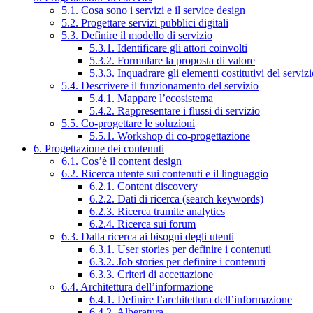
5.1. Cosa sono i servizi e il service design
5.2. Progettare servizi pubblici digitali
5.3. Definire il modello di servizio
5.3.1. Identificare gli attori coinvolti
5.3.2. Formulare la proposta di valore
5.3.3. Inquadrare gli elementi costitutivi del serviz
5.4. Descrivere il funzionamento del servizio
5.4.1. Mappare l’ecosistema
5.4.2. Rappresentare i flussi di servizio
5.5. Co-progettare le soluzioni
5.5.1. Workshop di co-progettazione
6. Progettazione dei contenuti
6.1. Cos’è il content design
6.2. Ricerca utente sui contenuti e il linguaggio
6.2.1. Content discovery
6.2.2. Dati di ricerca (search keywords)
6.2.3. Ricerca tramite analytics
6.2.4. Ricerca sui forum
6.3. Dalla ricerca ai bisogni degli utenti
6.3.1. User stories per definire i contenuti
6.3.2. Job stories per definire i contenuti
6.3.3. Criteri di accettazione
6.4. Architettura dell’informazione
6.4.1. Definire l’architettura dell’informazione
6.4.2. Alberatura