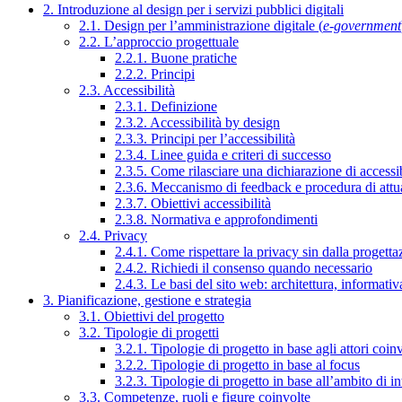
2. Introduzione al design per i servizi pubblici digitali
2.1. Design per l’amministrazione digitale (
e-government
2.2. L’approccio progettuale
2.2.1. Buone pratiche
2.2.2. Principi
2.3. Accessibilità
2.3.1. Definizione
2.3.2. Accessibilità by design
2.3.3. Principi per l’accessibilità
2.3.4. Linee guida e criteri di successo
2.3.5. Come rilasciare una dichiarazione di accessib
2.3.6. Meccanismo di feedback e procedura di attu
2.3.7. Obiettivi accessibilità
2.3.8. Normativa e approfondimenti
2.4. Privacy
2.4.1. Come rispettare la privacy sin dalla progettaz
2.4.2. Richiedi il consenso quando necessario
2.4.3. Le basi del sito web: architettura, informati
3. Pianificazione, gestione e strategia
3.1. Obiettivi del progetto
3.2. Tipologie di progetti
3.2.1. Tipologie di progetto in base agli attori coinv
3.2.2. Tipologie di progetto in base al focus
3.2.3. Tipologie di progetto in base all’ambito di i
3.3. Competenze, ruoli e figure coinvolte