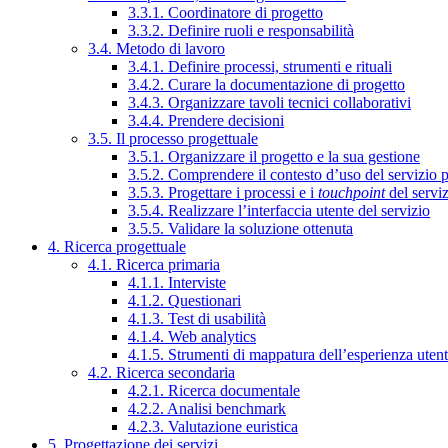
3.3.1. Coordinatore di progetto
3.3.2. Definire ruoli e responsabilità
3.4. Metodo di lavoro
3.4.1. Definire processi, strumenti e rituali
3.4.2. Curare la documentazione di progetto
3.4.3. Organizzare tavoli tecnici collaborativi
3.4.4. Prendere decisioni
3.5. Il processo progettuale
3.5.1. Organizzare il progetto e la sua gestione
3.5.2. Comprendere il contesto d’uso del servizio 
3.5.3. Progettare i processi e i
touchpoint
del servi
3.5.4. Realizzare l’interfaccia utente del servizio
3.5.5. Validare la soluzione ottenuta
4. Ricerca progettuale
4.1. Ricerca primaria
4.1.1. Interviste
4.1.2. Questionari
4.1.3. Test di usabilità
4.1.4. Web analytics
4.1.5. Strumenti di mappatura dell’esperienza uten
4.2. Ricerca secondaria
4.2.1. Ricerca documentale
4.2.2. Analisi benchmark
4.2.3. Valutazione euristica
5. Progettazione dei servizi