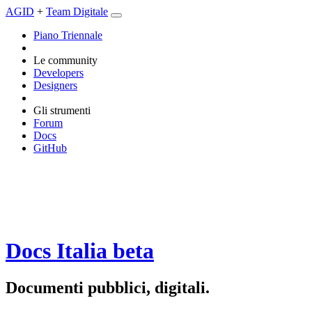
AGID
+
Team Digitale
Piano Triennale
Le community
Developers
Designers
Gli strumenti
Forum
Docs
GitHub
Docs Italia
beta
Documenti pubblici, digitali.