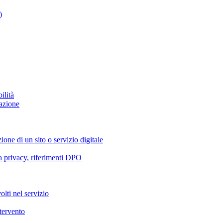
)
ilità
azione
ione di un sito o servizio digitale
va privacy, riferimenti DPO
olti nel servizio
ntervento