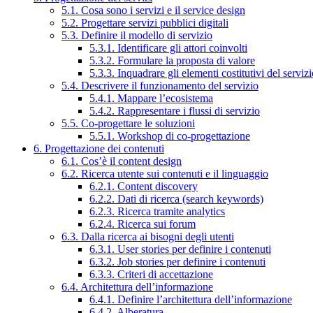
5.1. Cosa sono i servizi e il service design
5.2. Progettare servizi pubblici digitali
5.3. Definire il modello di servizio
5.3.1. Identificare gli attori coinvolti
5.3.2. Formulare la proposta di valore
5.3.3. Inquadrare gli elementi costitutivi del serviz
5.4. Descrivere il funzionamento del servizio
5.4.1. Mappare l’ecosistema
5.4.2. Rappresentare i flussi di servizio
5.5. Co-progettare le soluzioni
5.5.1. Workshop di co-progettazione
6. Progettazione dei contenuti
6.1. Cos’è il content design
6.2. Ricerca utente sui contenuti e il linguaggio
6.2.1. Content discovery
6.2.2. Dati di ricerca (search keywords)
6.2.3. Ricerca tramite analytics
6.2.4. Ricerca sui forum
6.3. Dalla ricerca ai bisogni degli utenti
6.3.1. User stories per definire i contenuti
6.3.2. Job stories per definire i contenuti
6.3.3. Criteri di accettazione
6.4. Architettura dell’informazione
6.4.1. Definire l’architettura dell’informazione
6.4.2. Alberatura