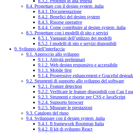
8.3.2. Prototipi in alta fedeltà
8.4. Progettare con il design system .italia
8.4.1. Documentazione
8.4.2. Benefici del design system
8.4.3. Risorse operative
8.4.4. Come contribuire al design system .italia
8.5. Progettare con i modelli di sito e servizi
8.5.1. Vantaggi dell’utilizzo dei modelli
8.5.2. I modelli di sito e servizi disponibili
9. Sviluppo dell’interfaccia
9.1. Approccio allo sviluppo
9.1.1. Attività preliminari
9.1.2. Web design responsivo e accessibile
9.1.3. Mobile first
9.1.4. Progressive enhancement e Graceful degrad
9.2. Strumenti di supporto allo sviluppo del software
9.2.1. Feature detection
9.2.2. Verificare le feature disponibili con Can I us
9.2.3. Strumenti e risorse per CSS e JavaScript
9.2.4. Supporto browser
9.2.5. Misurare le prestazioni
9.3. Catalogo del riuso
9.4. Sviluppare con il design system .italia
9.4.1. Il framework Bootstrap Italia
9.4.2. Il kit di sviluppo React