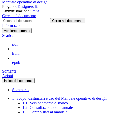
Manuale operativo di design
Progetto:
Designers Italia
Amministrazione:
italia
Cerca nel documento
Cerca nel documento
Informazioni
versione-corrente
Scarica
pdf
html
epub
Sorgente
Azioni
indice dei contenuti
Sommario
1. Scopo, destinatari e uso del Manuale operativo di design
1.1. Versionamento e storico
1.2. Consultazione del manuale
1.3. Contribuisci al manuale