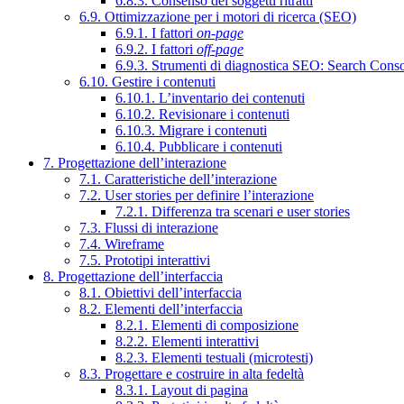
6.8.3. Consenso dei soggetti ritratti
6.9. Ottimizzazione per i motori di ricerca (SEO)
6.9.1. I fattori
on-page
6.9.2. I fattori
off-page
6.9.3. Strumenti di diagnostica SEO: Search Cons
6.10. Gestire i contenuti
6.10.1. L’inventario dei contenuti
6.10.2. Revisionare i contenuti
6.10.3. Migrare i contenuti
6.10.4. Pubblicare i contenuti
7. Progettazione dell’interazione
7.1. Caratteristiche dell’interazione
7.2. User stories per definire l’interazione
7.2.1. Differenza tra scenari e user stories
7.3. Flussi di interazione
7.4. Wireframe
7.5. Prototipi interattivi
8. Progettazione dell’interfaccia
8.1. Obiettivi dell’interfaccia
8.2. Elementi dell’interfaccia
8.2.1. Elementi di composizione
8.2.2. Elementi interattivi
8.2.3. Elementi testuali (microtesti)
8.3. Progettare e costruire in alta fedeltà
8.3.1. Layout di pagina