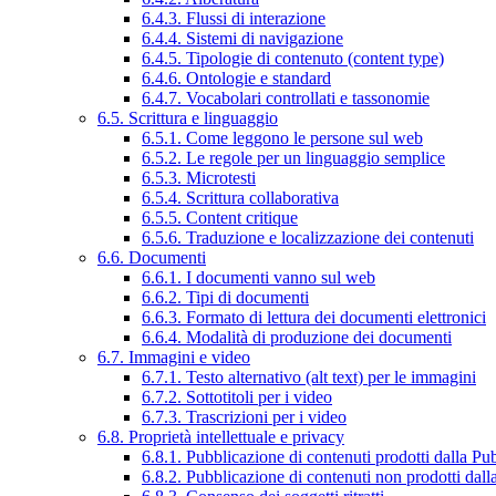
6.4.3. Flussi di interazione
6.4.4. Sistemi di navigazione
6.4.5. Tipologie di contenuto (content type)
6.4.6. Ontologie e standard
6.4.7. Vocabolari controllati e tassonomie
6.5. Scrittura e linguaggio
6.5.1. Come leggono le persone sul web
6.5.2. Le regole per un linguaggio semplice
6.5.3. Microtesti
6.5.4. Scrittura collaborativa
6.5.5. Content critique
6.5.6. Traduzione e localizzazione dei contenuti
6.6. Documenti
6.6.1. I documenti vanno sul web
6.6.2. Tipi di documenti
6.6.3. Formato di lettura dei documenti elettronici
6.6.4. Modalità di produzione dei documenti
6.7. Immagini e video
6.7.1. Testo alternativo (alt text) per le immagini
6.7.2. Sottotitoli per i video
6.7.3. Trascrizioni per i video
6.8. Proprietà intellettuale e privacy
6.8.1. Pubblicazione di contenuti prodotti dalla P
6.8.2. Pubblicazione di contenuti non prodotti dal