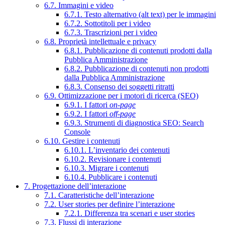
6.7. Immagini e video
6.7.1. Testo alternativo (alt text) per le immagini
6.7.2. Sottotitoli per i video
6.7.3. Trascrizioni per i video
6.8. Proprietà intellettuale e privacy
6.8.1. Pubblicazione di contenuti prodotti dalla
Pubblica Amministrazione
6.8.2. Pubblicazione di contenuti non prodotti
dalla Pubblica Amministrazione
6.8.3. Consenso dei soggetti ritratti
6.9. Ottimizzazione per i motori di ricerca (SEO)
6.9.1. I fattori
on-page
6.9.2. I fattori
off-page
6.9.3. Strumenti di diagnostica SEO: Search
Console
6.10. Gestire i contenuti
6.10.1. L’inventario dei contenuti
6.10.2. Revisionare i contenuti
6.10.3. Migrare i contenuti
6.10.4. Pubblicare i contenuti
7. Progettazione dell’interazione
7.1. Caratteristiche dell’interazione
7.2. User stories per definire l’interazione
7.2.1. Differenza tra scenari e user stories
7.3. Flussi di interazione