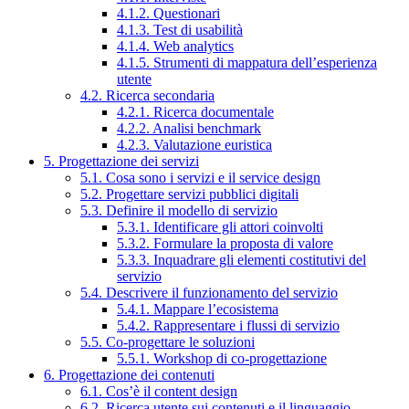
4.1.2. Questionari
4.1.3. Test di usabilità
4.1.4. Web analytics
4.1.5. Strumenti di mappatura dell’esperienza
utente
4.2. Ricerca secondaria
4.2.1. Ricerca documentale
4.2.2. Analisi benchmark
4.2.3. Valutazione euristica
5. Progettazione dei servizi
5.1. Cosa sono i servizi e il service design
5.2. Progettare servizi pubblici digitali
5.3. Definire il modello di servizio
5.3.1. Identificare gli attori coinvolti
5.3.2. Formulare la proposta di valore
5.3.3. Inquadrare gli elementi costitutivi del
servizio
5.4. Descrivere il funzionamento del servizio
5.4.1. Mappare l’ecosistema
5.4.2. Rappresentare i flussi di servizio
5.5. Co-progettare le soluzioni
5.5.1. Workshop di co-progettazione
6. Progettazione dei contenuti
6.1. Cos’è il content design
6.2. Ricerca utente sui contenuti e il linguaggio