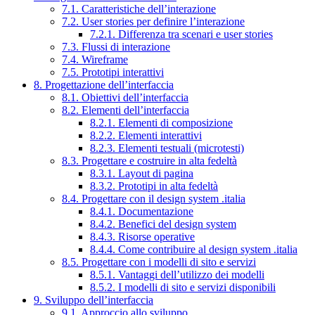
7.1. Caratteristiche dell’interazione
7.2. User stories per definire l’interazione
7.2.1. Differenza tra scenari e user stories
7.3. Flussi di interazione
7.4. Wireframe
7.5. Prototipi interattivi
8. Progettazione dell’interfaccia
8.1. Obiettivi dell’interfaccia
8.2. Elementi dell’interfaccia
8.2.1. Elementi di composizione
8.2.2. Elementi interattivi
8.2.3. Elementi testuali (microtesti)
8.3. Progettare e costruire in alta fedeltà
8.3.1. Layout di pagina
8.3.2. Prototipi in alta fedeltà
8.4. Progettare con il design system .italia
8.4.1. Documentazione
8.4.2. Benefici del design system
8.4.3. Risorse operative
8.4.4. Come contribuire al design system .italia
8.5. Progettare con i modelli di sito e servizi
8.5.1. Vantaggi dell’utilizzo dei modelli
8.5.2. I modelli di sito e servizi disponibili
9. Sviluppo dell’interfaccia
9.1. Approccio allo sviluppo