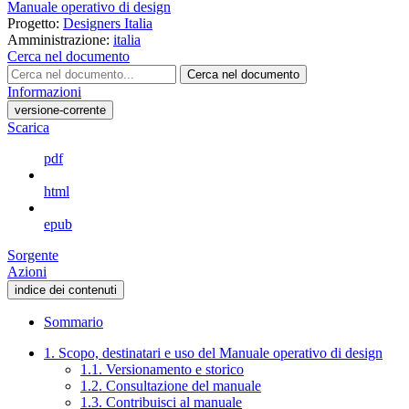
Manuale operativo di design
Progetto:
Designers Italia
Amministrazione:
italia
Cerca nel documento
Cerca nel documento
Informazioni
versione-corrente
Scarica
pdf
html
epub
Sorgente
Azioni
indice dei contenuti
Sommario
1. Scopo, destinatari e uso del Manuale operativo di design
1.1. Versionamento e storico
1.2. Consultazione del manuale
1.3. Contribuisci al manuale