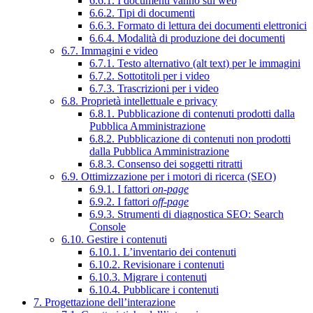
6.6.1. I documenti vanno sul web
6.6.2. Tipi di documenti
6.6.3. Formato di lettura dei documenti elettronici
6.6.4. Modalità di produzione dei documenti
6.7. Immagini e video
6.7.1. Testo alternativo (alt text) per le immagini
6.7.2. Sottotitoli per i video
6.7.3. Trascrizioni per i video
6.8. Proprietà intellettuale e privacy
6.8.1. Pubblicazione di contenuti prodotti dalla
Pubblica Amministrazione
6.8.2. Pubblicazione di contenuti non prodotti
dalla Pubblica Amministrazione
6.8.3. Consenso dei soggetti ritratti
6.9. Ottimizzazione per i motori di ricerca (SEO)
6.9.1. I fattori
on-page
6.9.2. I fattori
off-page
6.9.3. Strumenti di diagnostica SEO: Search
Console
6.10. Gestire i contenuti
6.10.1. L’inventario dei contenuti
6.10.2. Revisionare i contenuti
6.10.3. Migrare i contenuti
6.10.4. Pubblicare i contenuti
7. Progettazione dell’interazione