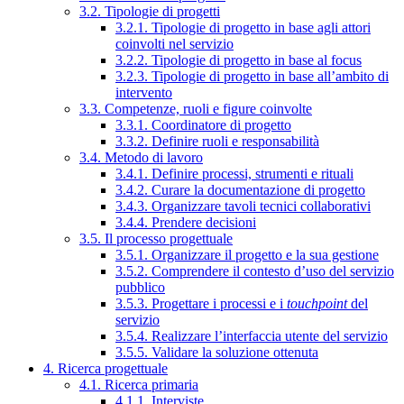
3.2. Tipologie di progetti
3.2.1. Tipologie di progetto in base agli attori
coinvolti nel servizio
3.2.2. Tipologie di progetto in base al focus
3.2.3. Tipologie di progetto in base all’ambito di
intervento
3.3. Competenze, ruoli e figure coinvolte
3.3.1. Coordinatore di progetto
3.3.2. Definire ruoli e responsabilità
3.4. Metodo di lavoro
3.4.1. Definire processi, strumenti e rituali
3.4.2. Curare la documentazione di progetto
3.4.3. Organizzare tavoli tecnici collaborativi
3.4.4. Prendere decisioni
3.5. Il processo progettuale
3.5.1. Organizzare il progetto e la sua gestione
3.5.2. Comprendere il contesto d’uso del servizio
pubblico
3.5.3. Progettare i processi e i
touchpoint
del
servizio
3.5.4. Realizzare l’interfaccia utente del servizio
3.5.5. Validare la soluzione ottenuta
4. Ricerca progettuale
4.1. Ricerca primaria
4.1.1. Interviste