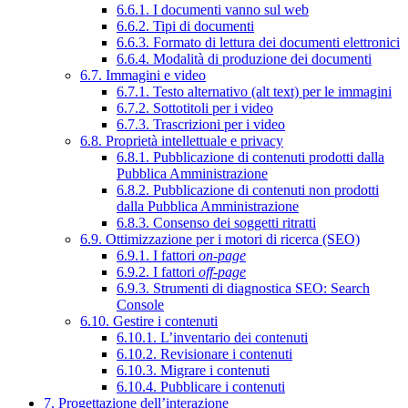
6.6.1. I documenti vanno sul web
6.6.2. Tipi di documenti
6.6.3. Formato di lettura dei documenti elettronici
6.6.4. Modalità di produzione dei documenti
6.7. Immagini e video
6.7.1. Testo alternativo (alt text) per le immagini
6.7.2. Sottotitoli per i video
6.7.3. Trascrizioni per i video
6.8. Proprietà intellettuale e privacy
6.8.1. Pubblicazione di contenuti prodotti dalla
Pubblica Amministrazione
6.8.2. Pubblicazione di contenuti non prodotti
dalla Pubblica Amministrazione
6.8.3. Consenso dei soggetti ritratti
6.9. Ottimizzazione per i motori di ricerca (SEO)
6.9.1. I fattori
on-page
6.9.2. I fattori
off-page
6.9.3. Strumenti di diagnostica SEO: Search
Console
6.10. Gestire i contenuti
6.10.1. L’inventario dei contenuti
6.10.2. Revisionare i contenuti
6.10.3. Migrare i contenuti
6.10.4. Pubblicare i contenuti
7. Progettazione dell’interazione