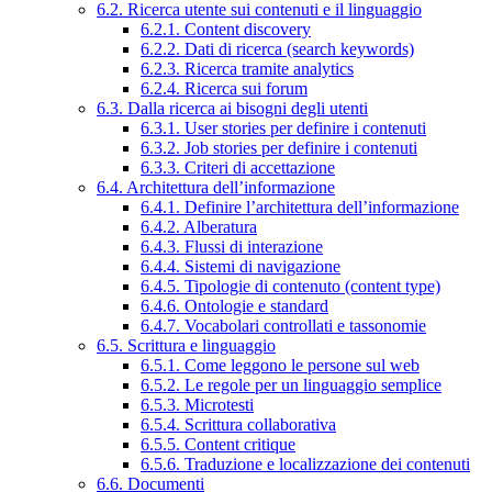
6.2. Ricerca utente sui contenuti e il linguaggio
6.2.1. Content discovery
6.2.2. Dati di ricerca (search keywords)
6.2.3. Ricerca tramite analytics
6.2.4. Ricerca sui forum
6.3. Dalla ricerca ai bisogni degli utenti
6.3.1. User stories per definire i contenuti
6.3.2. Job stories per definire i contenuti
6.3.3. Criteri di accettazione
6.4. Architettura dell’informazione
6.4.1. Definire l’architettura dell’informazione
6.4.2. Alberatura
6.4.3. Flussi di interazione
6.4.4. Sistemi di navigazione
6.4.5. Tipologie di contenuto (content type)
6.4.6. Ontologie e standard
6.4.7. Vocabolari controllati e tassonomie
6.5. Scrittura e linguaggio
6.5.1. Come leggono le persone sul web
6.5.2. Le regole per un linguaggio semplice
6.5.3. Microtesti
6.5.4. Scrittura collaborativa
6.5.5. Content critique
6.5.6. Traduzione e localizzazione dei contenuti
6.6. Documenti