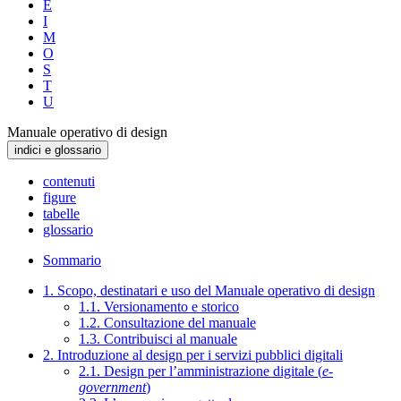
E
I
M
O
S
T
U
Manuale operativo di design
indici e glossario
contenuti
figure
tabelle
glossario
Sommario
1. Scopo, destinatari e uso del Manuale operativo di design
1.1. Versionamento e storico
1.2. Consultazione del manuale
1.3. Contribuisci al manuale
2. Introduzione al design per i servizi pubblici digitali
2.1. Design per l’amministrazione digitale (
e-
government
)