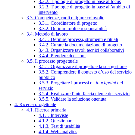
3.2.2. Tipologie di progetto in base al focus
3.2.3. Tipologie di progetto in base all’ambito di
intervento
3.3. Competenze, ruoli e figure coinvolte
3.3.1. Coordinatore di progetto
3.3.2. Definire ruoli e responsabilità
3.4. Metodo di lavoro
3.4.1. Definire processi, strumenti e rituali
3.4.2. Curare la documentazione di progetto
3.4.3. Organizzare tavoli tecnici collaborativi
3.4.4. Prendere decisioni
3.5. Il processo progettuale
3.5.1. Organizzare il progetto e la sua gestione
3.5.2. Comprendere il contesto d’uso del servizio
pubblico
3.5.3. Progettare i processi e i
touchpoint
del
servizio
3.5.4. Realizzare l’interfaccia utente del servizio
3.5.5. Validare la soluzione ottenuta
4. Ricerca progettuale
4.1. Ricerca primaria
4.1.1. Interviste
4.1.2. Questionari
4.1.3. Test di usabilità
4.1.4. Web analytics