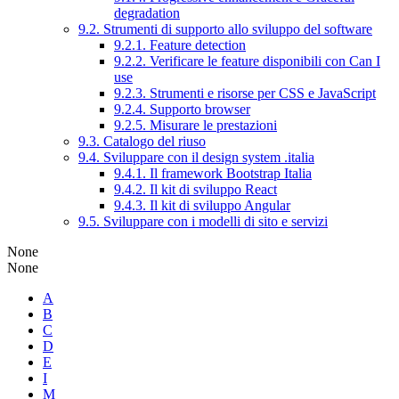
degradation
9.2. Strumenti di supporto allo sviluppo del software
9.2.1. Feature detection
9.2.2. Verificare le feature disponibili con Can I
use
9.2.3. Strumenti e risorse per CSS e JavaScript
9.2.4. Supporto browser
9.2.5. Misurare le prestazioni
9.3. Catalogo del riuso
9.4. Sviluppare con il design system .italia
9.4.1. Il framework Bootstrap Italia
9.4.2. Il kit di sviluppo React
9.4.3. Il kit di sviluppo Angular
9.5. Sviluppare con i modelli di sito e servizi
None
None
A
B
C
D
E
I
M