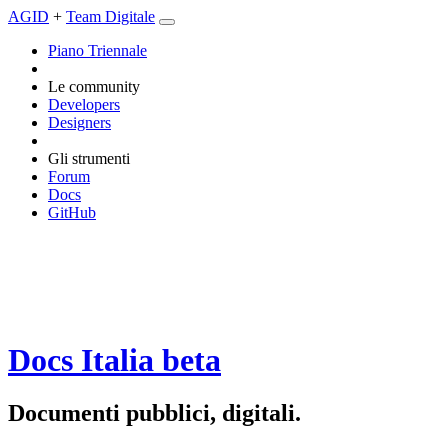
AGID
+
Team Digitale
Piano Triennale
Le community
Developers
Designers
Gli strumenti
Forum
Docs
GitHub
Docs Italia
beta
Documenti pubblici, digitali.