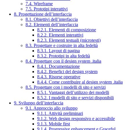
7.4. Wireframe
7.5. Prototipi interattivi
8. Progettazione dell’interfaccia
8.1. Obiettivi dell’interfaccia
8.2. Elementi dell’interfaccia
8.2.1. Elementi di composizione
8.2.2. Elementi interattivi
8.2.3. Elementi testuali (microtesti)
8.3. Progettare e costruire in alta fedeltà
8.3.1. Layout di pagina
8.3.2. Prototipi in alta fedeltà
8.4. Progettare con il design system .italia
8.4.1. Documentazione
8.4.2. Benefici del design system
8.4.3. Risorse operative
8.4.4. Come contribuire al design system .italia
8.5. Progettare con i modelli di sito e servizi
8.5.1. Vantaggi dell’utilizzo dei modelli
8.5.2. I modelli di sito e servizi disponibili
9. Sviluppo dell’interfaccia
9.1. Approccio allo sviluppo
9.1.1. Attività preliminari
9.1.2. Web design responsivo e accessibile
9.1.3. Mobile first
9.1.4. Progressive enhancement e Graceful