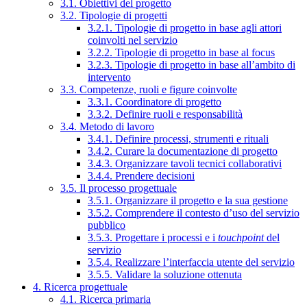
3.1. Obiettivi del progetto
3.2. Tipologie di progetti
3.2.1. Tipologie di progetto in base agli attori
coinvolti nel servizio
3.2.2. Tipologie di progetto in base al focus
3.2.3. Tipologie di progetto in base all’ambito di
intervento
3.3. Competenze, ruoli e figure coinvolte
3.3.1. Coordinatore di progetto
3.3.2. Definire ruoli e responsabilità
3.4. Metodo di lavoro
3.4.1. Definire processi, strumenti e rituali
3.4.2. Curare la documentazione di progetto
3.4.3. Organizzare tavoli tecnici collaborativi
3.4.4. Prendere decisioni
3.5. Il processo progettuale
3.5.1. Organizzare il progetto e la sua gestione
3.5.2. Comprendere il contesto d’uso del servizio
pubblico
3.5.3. Progettare i processi e i
touchpoint
del
servizio
3.5.4. Realizzare l’interfaccia utente del servizio
3.5.5. Validare la soluzione ottenuta
4. Ricerca progettuale
4.1. Ricerca primaria