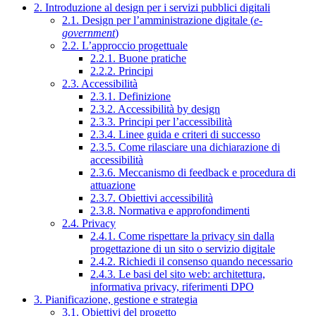
2. Introduzione al design per i servizi pubblici digitali
2.1. Design per l’amministrazione digitale (
e-
government
)
2.2. L’approccio progettuale
2.2.1. Buone pratiche
2.2.2. Principi
2.3. Accessibilità
2.3.1. Definizione
2.3.2. Accessibilità by design
2.3.3. Principi per l’accessibilità
2.3.4. Linee guida e criteri di successo
2.3.5. Come rilasciare una dichiarazione di
accessibilità
2.3.6. Meccanismo di feedback e procedura di
attuazione
2.3.7. Obiettivi accessibilità
2.3.8. Normativa e approfondimenti
2.4. Privacy
2.4.1. Come rispettare la privacy sin dalla
progettazione di un sito o servizio digitale
2.4.2. Richiedi il consenso quando necessario
2.4.3. Le basi del sito web: architettura,
informativa privacy, riferimenti DPO
3. Pianificazione, gestione e strategia
3.1. Obiettivi del progetto