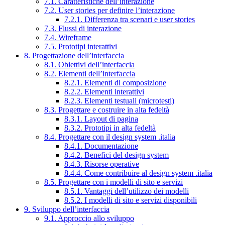
7.1. Caratteristiche dell’interazione
7.2. User stories per definire l’interazione
7.2.1. Differenza tra scenari e user stories
7.3. Flussi di interazione
7.4. Wireframe
7.5. Prototipi interattivi
8. Progettazione dell’interfaccia
8.1. Obiettivi dell’interfaccia
8.2. Elementi dell’interfaccia
8.2.1. Elementi di composizione
8.2.2. Elementi interattivi
8.2.3. Elementi testuali (microtesti)
8.3. Progettare e costruire in alta fedeltà
8.3.1. Layout di pagina
8.3.2. Prototipi in alta fedeltà
8.4. Progettare con il design system .italia
8.4.1. Documentazione
8.4.2. Benefici del design system
8.4.3. Risorse operative
8.4.4. Come contribuire al design system .italia
8.5. Progettare con i modelli di sito e servizi
8.5.1. Vantaggi dell’utilizzo dei modelli
8.5.2. I modelli di sito e servizi disponibili
9. Sviluppo dell’interfaccia
9.1. Approccio allo sviluppo