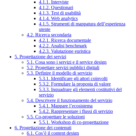
4.1.1. Interviste
4.1.2. Questionari
4.1.3. Test di usabilità
4.1.4. Web analytics
4.1.5. Strumenti di mappatura dell’esperienza
utente
4.2. Ricerca secondaria
4.2.1. Ricerca documentale
4.2.2. Analisi benchmark
4.2.3. Valutazione euristica
5. Progettazione dei servizi
5.1. Cosa sono i servizi e il service design
5.2. Progettare servizi pubblici digitali
5.3. Definire il modello di servizio
5.3.1. Identificare gli attori coinvolti
5.3.2. Formulare la proposta di valore
5.3.3. Inquadrare gli elementi costitutivi del
servizio
5.4. Descrivere il funzionamento del servizio
5.4.1. Mappare l’ecosistema
5.4.2. Rappresentare i flussi di servizio
5.5. Co-progettare le soluzioni
5.5.1. Workshop di co-progettazione
6. Progettazione dei contenuti
6.1. Cos’è il content design