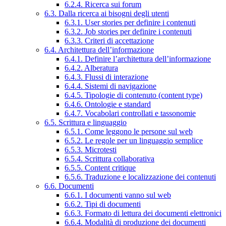
6.2.4. Ricerca sui forum
6.3. Dalla ricerca ai bisogni degli utenti
6.3.1. User stories per definire i contenuti
6.3.2. Job stories per definire i contenuti
6.3.3. Criteri di accettazione
6.4. Architettura dell’informazione
6.4.1. Definire l’architettura dell’informazione
6.4.2. Alberatura
6.4.3. Flussi di interazione
6.4.4. Sistemi di navigazione
6.4.5. Tipologie di contenuto (content type)
6.4.6. Ontologie e standard
6.4.7. Vocabolari controllati e tassonomie
6.5. Scrittura e linguaggio
6.5.1. Come leggono le persone sul web
6.5.2. Le regole per un linguaggio semplice
6.5.3. Microtesti
6.5.4. Scrittura collaborativa
6.5.5. Content critique
6.5.6. Traduzione e localizzazione dei contenuti
6.6. Documenti
6.6.1. I documenti vanno sul web
6.6.2. Tipi di documenti
6.6.3. Formato di lettura dei documenti elettronici
6.6.4. Modalità di produzione dei documenti