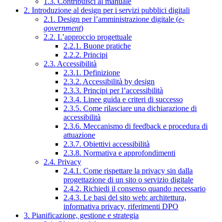
1.3. Contribuisci al manuale
2. Introduzione al design per i servizi pubblici digitali
2.1. Design per l’amministrazione digitale (
e-
government
)
2.2. L’approccio progettuale
2.2.1. Buone pratiche
2.2.2. Principi
2.3. Accessibilità
2.3.1. Definizione
2.3.2. Accessibilità by design
2.3.3. Principi per l’accessibilità
2.3.4. Linee guida e criteri di successo
2.3.5. Come rilasciare una dichiarazione di
accessibilità
2.3.6. Meccanismo di feedback e procedura di
attuazione
2.3.7. Obiettivi accessibilità
2.3.8. Normativa e approfondimenti
2.4. Privacy
2.4.1. Come rispettare la privacy sin dalla
progettazione di un sito o servizio digitale
2.4.2. Richiedi il consenso quando necessario
2.4.3. Le basi del sito web: architettura,
informativa privacy, riferimenti DPO
3. Pianificazione, gestione e strategia