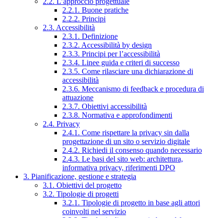
2.2. L’approccio progettuale
2.2.1. Buone pratiche
2.2.2. Principi
2.3. Accessibilità
2.3.1. Definizione
2.3.2. Accessibilità by design
2.3.3. Principi per l’accessibilità
2.3.4. Linee guida e criteri di successo
2.3.5. Come rilasciare una dichiarazione di
accessibilità
2.3.6. Meccanismo di feedback e procedura di
attuazione
2.3.7. Obiettivi accessibilità
2.3.8. Normativa e approfondimenti
2.4. Privacy
2.4.1. Come rispettare la privacy sin dalla
progettazione di un sito o servizio digitale
2.4.2. Richiedi il consenso quando necessario
2.4.3. Le basi del sito web: architettura,
informativa privacy, riferimenti DPO
3. Pianificazione, gestione e strategia
3.1. Obiettivi del progetto
3.2. Tipologie di progetti
3.2.1. Tipologie di progetto in base agli attori
coinvolti nel servizio