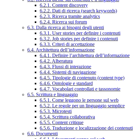
6.2.1. Content discovery
6.2.2. Dati di ricerca (search keywords)
6.2.3. Ricerca tramite analytics
6.2.4. Ricerca sui forum
6.3. Dalla ricerca ai bisogni degli utenti
6.3.1. User stories per definire i contenuti
6.3.2. Job stories per definire i contenuti
6.3.3. Criteri di accettazione
6.4. Architettura dell’informazione
6.4.1. Definire l’architettura dell’informazione
6.4.2. Alberatura
6.4.3. Flussi di interazione
6.4.4. Sistemi di navigazione
6.4.5. Tipologie di contenuto (content type)
6.4.6. Ontologie e standard
6.4.7. Vocabolari controllati e tassonomie
6.5. Scrittura e linguaggio
6.5.1. Come leggono le persone sul web
6.5.2. Le regole per un linguaggio semplice
6.5.3. Microtesti
6.5.4. Scrittura collaborativa
6.5.5. Content critique
6.5.6. Traduzione e localizzazione dei contenuti
6.6. Documenti