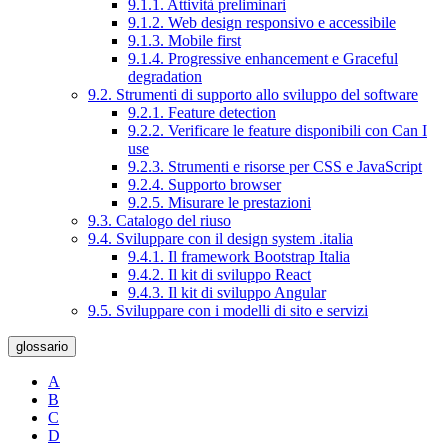
9.1.1. Attività preliminari
9.1.2. Web design responsivo e accessibile
9.1.3. Mobile first
9.1.4. Progressive enhancement e Graceful
degradation
9.2. Strumenti di supporto allo sviluppo del software
9.2.1. Feature detection
9.2.2. Verificare le feature disponibili con Can I
use
9.2.3. Strumenti e risorse per CSS e JavaScript
9.2.4. Supporto browser
9.2.5. Misurare le prestazioni
9.3. Catalogo del riuso
9.4. Sviluppare con il design system .italia
9.4.1. Il framework Bootstrap Italia
9.4.2. Il kit di sviluppo React
9.4.3. Il kit di sviluppo Angular
9.5. Sviluppare con i modelli di sito e servizi
glossario
A
B
C
D