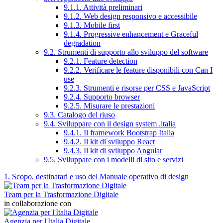
9.1.1. Attività preliminari
9.1.2. Web design responsivo e accessibile
9.1.3. Mobile first
9.1.4. Progressive enhancement e Graceful
degradation
9.2. Strumenti di supporto allo sviluppo del software
9.2.1. Feature detection
9.2.2. Verificare le feature disponibili con Can I
use
9.2.3. Strumenti e risorse per CSS e JavaScript
9.2.4. Supporto browser
9.2.5. Misurare le prestazioni
9.3. Catalogo del riuso
9.4. Sviluppare con il design system .italia
9.4.1. Il framework Bootstrap Italia
9.4.2. Il kit di sviluppo React
9.4.3. Il kit di sviluppo Angular
9.5. Sviluppare con i modelli di sito e servizi
1. Scopo, destinatari e uso del Manuale operativo di design
Team per la Trasformazione Digitale
in collaborazione con
Agenzia per l'Italia Digitale