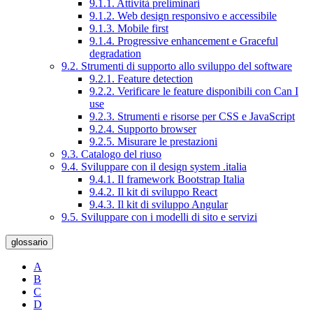
9.1.1. Attività preliminari
9.1.2. Web design responsivo e accessibile
9.1.3. Mobile first
9.1.4. Progressive enhancement e Graceful
degradation
9.2. Strumenti di supporto allo sviluppo del software
9.2.1. Feature detection
9.2.2. Verificare le feature disponibili con Can I
use
9.2.3. Strumenti e risorse per CSS e JavaScript
9.2.4. Supporto browser
9.2.5. Misurare le prestazioni
9.3. Catalogo del riuso
9.4. Sviluppare con il design system .italia
9.4.1. Il framework Bootstrap Italia
9.4.2. Il kit di sviluppo React
9.4.3. Il kit di sviluppo Angular
9.5. Sviluppare con i modelli di sito e servizi
glossario
A
B
C
D