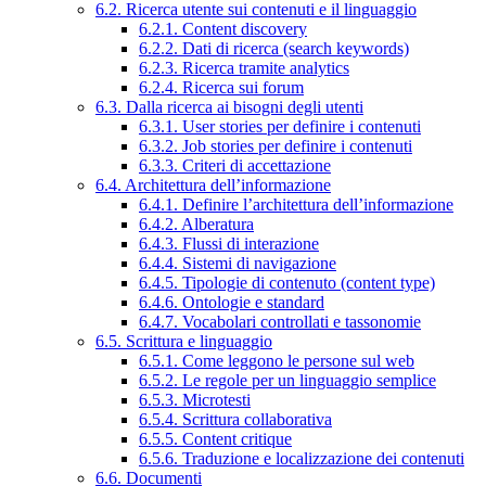
6.2. Ricerca utente sui contenuti e il linguaggio
6.2.1. Content discovery
6.2.2. Dati di ricerca (search keywords)
6.2.3. Ricerca tramite analytics
6.2.4. Ricerca sui forum
6.3. Dalla ricerca ai bisogni degli utenti
6.3.1. User stories per definire i contenuti
6.3.2. Job stories per definire i contenuti
6.3.3. Criteri di accettazione
6.4. Architettura dell’informazione
6.4.1. Definire l’architettura dell’informazione
6.4.2. Alberatura
6.4.3. Flussi di interazione
6.4.4. Sistemi di navigazione
6.4.5. Tipologie di contenuto (content type)
6.4.6. Ontologie e standard
6.4.7. Vocabolari controllati e tassonomie
6.5. Scrittura e linguaggio
6.5.1. Come leggono le persone sul web
6.5.2. Le regole per un linguaggio semplice
6.5.3. Microtesti
6.5.4. Scrittura collaborativa
6.5.5. Content critique
6.5.6. Traduzione e localizzazione dei contenuti
6.6. Documenti