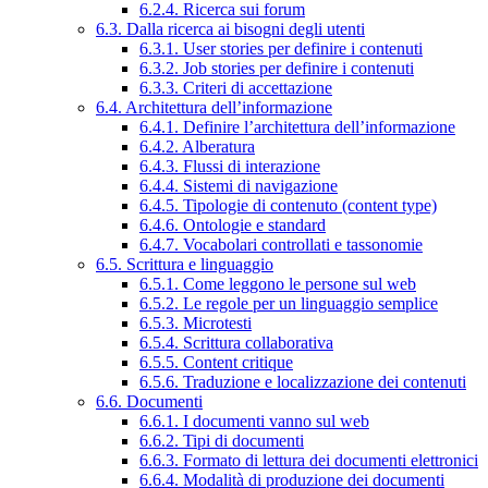
6.2.4. Ricerca sui forum
6.3. Dalla ricerca ai bisogni degli utenti
6.3.1. User stories per definire i contenuti
6.3.2. Job stories per definire i contenuti
6.3.3. Criteri di accettazione
6.4. Architettura dell’informazione
6.4.1. Definire l’architettura dell’informazione
6.4.2. Alberatura
6.4.3. Flussi di interazione
6.4.4. Sistemi di navigazione
6.4.5. Tipologie di contenuto (content type)
6.4.6. Ontologie e standard
6.4.7. Vocabolari controllati e tassonomie
6.5. Scrittura e linguaggio
6.5.1. Come leggono le persone sul web
6.5.2. Le regole per un linguaggio semplice
6.5.3. Microtesti
6.5.4. Scrittura collaborativa
6.5.5. Content critique
6.5.6. Traduzione e localizzazione dei contenuti
6.6. Documenti
6.6.1. I documenti vanno sul web
6.6.2. Tipi di documenti
6.6.3. Formato di lettura dei documenti elettronici
6.6.4. Modalità di produzione dei documenti