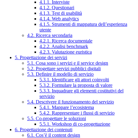
4.1.1. Interviste
4.1.2. Questionari
4.1.3. Test di usabilità
4.1.4. Web analytics
4.1.5. Strumenti di mappatura dell’esperienza
utente
4.2. Ricerca secondaria
4.2.1. Ricerca documentale
4.2.2. Analisi benchmark
4.2.3. Valutazione euristica
5. Progettazione dei servizi
5.1. Cosa sono i servizi e il service design
5.2. Progettare servizi pubblici digitali
5.3. Definire il modello di servizio
5.3.1. Identificare gli attori coinvolti
5.3.2. Formulare la proposta di valore
5.3.3. Inquadrare gli elementi costitutivi del
servizio
5.4. Descrivere il funzionamento del servizio
5.4.1. Mappare l’ecosistema
5.4.2. Rappresentare i flussi di servizio
5.5. Co-progettare le soluzioni
5.5.1. Workshop di co-progettazione
6. Progettazione dei contenuti
6.1. Cos’è il content design