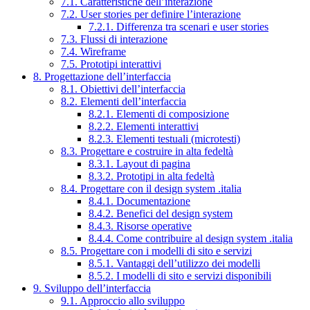
7.1. Caratteristiche dell’interazione
7.2. User stories per definire l’interazione
7.2.1. Differenza tra scenari e user stories
7.3. Flussi di interazione
7.4. Wireframe
7.5. Prototipi interattivi
8. Progettazione dell’interfaccia
8.1. Obiettivi dell’interfaccia
8.2. Elementi dell’interfaccia
8.2.1. Elementi di composizione
8.2.2. Elementi interattivi
8.2.3. Elementi testuali (microtesti)
8.3. Progettare e costruire in alta fedeltà
8.3.1. Layout di pagina
8.3.2. Prototipi in alta fedeltà
8.4. Progettare con il design system .italia
8.4.1. Documentazione
8.4.2. Benefici del design system
8.4.3. Risorse operative
8.4.4. Come contribuire al design system .italia
8.5. Progettare con i modelli di sito e servizi
8.5.1. Vantaggi dell’utilizzo dei modelli
8.5.2. I modelli di sito e servizi disponibili
9. Sviluppo dell’interfaccia
9.1. Approccio allo sviluppo