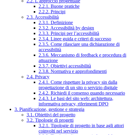
2.2. L’approccio progettuale
2.2.1. Buone pratiche
2.2.2. Principi
2.3. Accessibilità
2.3.1. Definizione
2.3.2. Accessibilità by design
2.3.3. Principi per l’accessibilità
2.3.4. Linee guida e criteri di successo
2.3.5. Come rilasciare una dichiarazione di
accessibilità
2.3.6. Meccanismo di feedback e procedura di
attuazione
2.3.7. Obiettivi accessibilità
2.3.8. Normativa e approfondimenti
2.4. Privacy
2.4.1. Come rispettare la privacy sin dalla
progettazione di un sito o servizio digitale
2.4.2. Richiedi il consenso quando necessario
2.4.3. Le basi del sito web: architettura,
informativa privacy, riferimenti DPO
3. Pianificazione, gestione e strategia
3.1. Obiettivi del progetto
3.2. Tipologie di progetti
3.2.1. Tipologie di progetto in base agli attori
coinvolti nel servizio