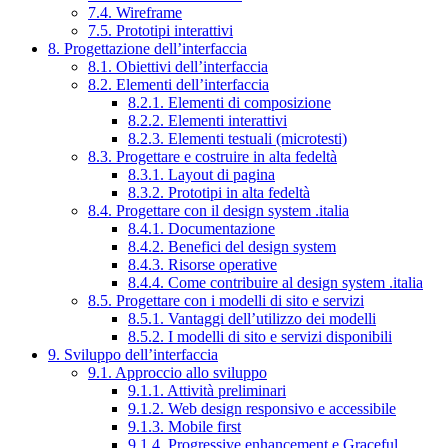
7.4. Wireframe
7.5. Prototipi interattivi
8. Progettazione dell’interfaccia
8.1. Obiettivi dell’interfaccia
8.2. Elementi dell’interfaccia
8.2.1. Elementi di composizione
8.2.2. Elementi interattivi
8.2.3. Elementi testuali (microtesti)
8.3. Progettare e costruire in alta fedeltà
8.3.1. Layout di pagina
8.3.2. Prototipi in alta fedeltà
8.4. Progettare con il design system .italia
8.4.1. Documentazione
8.4.2. Benefici del design system
8.4.3. Risorse operative
8.4.4. Come contribuire al design system .italia
8.5. Progettare con i modelli di sito e servizi
8.5.1. Vantaggi dell’utilizzo dei modelli
8.5.2. I modelli di sito e servizi disponibili
9. Sviluppo dell’interfaccia
9.1. Approccio allo sviluppo
9.1.1. Attività preliminari
9.1.2. Web design responsivo e accessibile
9.1.3. Mobile first
9.1.4. Progressive enhancement e Graceful