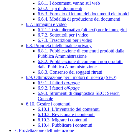
6.6.1. I documenti vanno sul web
6.6.2. Tipi di documenti
6.6.3. Formato di lettura dei documenti elettronici
6.6.4. Modalità di produzione dei documenti
6.7. Immagini e video
6.7.1. Testo alternativo (alt text) per le immagini
6.7.2. Sottotitoli per i video
6.7.3. Trascrizioni per i video
6.8. Proprietà intellettuale e privacy
6.8.1. Pubblicazione di contenuti prodotti dalla
Pubblica Amministrazione
6.8.2. Pubblicazione di contenuti non prodotti
dalla Pubblica Amministrazione
6.8.3. Consenso dei soggetti ritratti
6.9. Ottimizzazione per i motori di ricerca (SEO)
6.9.1. I fattori
on-page
6.9.2. I fattori
off-page
6.9.3. Strumenti di diagnostica SEO: Search
Console
6.10. Gestire i contenuti
6.10.1. L’inventario dei contenuti
6.10.2. Revisionare i contenuti
6.10.3. Migrare i contenuti
6.10.4. Pubblicare i contenuti
7. Progettazione dell’interazione