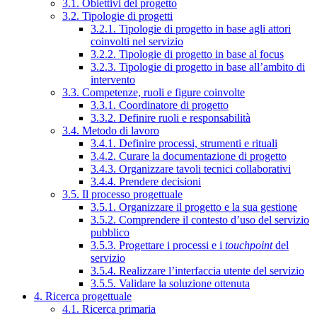
3.1. Obiettivi del progetto
3.2. Tipologie di progetti
3.2.1. Tipologie di progetto in base agli attori
coinvolti nel servizio
3.2.2. Tipologie di progetto in base al focus
3.2.3. Tipologie di progetto in base all’ambito di
intervento
3.3. Competenze, ruoli e figure coinvolte
3.3.1. Coordinatore di progetto
3.3.2. Definire ruoli e responsabilità
3.4. Metodo di lavoro
3.4.1. Definire processi, strumenti e rituali
3.4.2. Curare la documentazione di progetto
3.4.3. Organizzare tavoli tecnici collaborativi
3.4.4. Prendere decisioni
3.5. Il processo progettuale
3.5.1. Organizzare il progetto e la sua gestione
3.5.2. Comprendere il contesto d’uso del servizio
pubblico
3.5.3. Progettare i processi e i
touchpoint
del
servizio
3.5.4. Realizzare l’interfaccia utente del servizio
3.5.5. Validare la soluzione ottenuta
4. Ricerca progettuale
4.1. Ricerca primaria