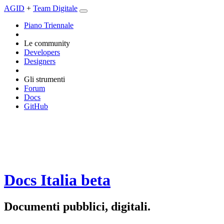
AGID
+
Team Digitale
Piano Triennale
Le community
Developers
Designers
Gli strumenti
Forum
Docs
GitHub
Docs Italia
beta
Documenti pubblici, digitali.