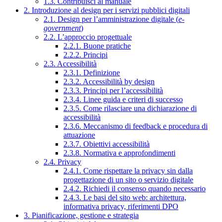
1.3. Contribuisci al manuale
2. Introduzione al design per i servizi pubblici digitali
2.1. Design per l’amministrazione digitale (
e-
government
)
2.2. L’approccio progettuale
2.2.1. Buone pratiche
2.2.2. Principi
2.3. Accessibilità
2.3.1. Definizione
2.3.2. Accessibilità by design
2.3.3. Principi per l’accessibilità
2.3.4. Linee guida e criteri di successo
2.3.5. Come rilasciare una dichiarazione di
accessibilità
2.3.6. Meccanismo di feedback e procedura di
attuazione
2.3.7. Obiettivi accessibilità
2.3.8. Normativa e approfondimenti
2.4. Privacy
2.4.1. Come rispettare la privacy sin dalla
progettazione di un sito o servizio digitale
2.4.2. Richiedi il consenso quando necessario
2.4.3. Le basi del sito web: architettura,
informativa privacy, riferimenti DPO
3. Pianificazione, gestione e strategia