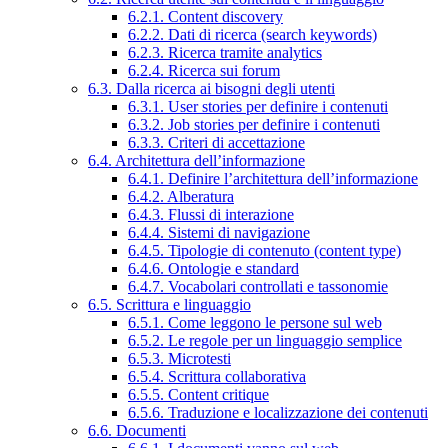
6.2.1. Content discovery
6.2.2. Dati di ricerca (search keywords)
6.2.3. Ricerca tramite analytics
6.2.4. Ricerca sui forum
6.3. Dalla ricerca ai bisogni degli utenti
6.3.1. User stories per definire i contenuti
6.3.2. Job stories per definire i contenuti
6.3.3. Criteri di accettazione
6.4. Architettura dell’informazione
6.4.1. Definire l’architettura dell’informazione
6.4.2. Alberatura
6.4.3. Flussi di interazione
6.4.4. Sistemi di navigazione
6.4.5. Tipologie di contenuto (content type)
6.4.6. Ontologie e standard
6.4.7. Vocabolari controllati e tassonomie
6.5. Scrittura e linguaggio
6.5.1. Come leggono le persone sul web
6.5.2. Le regole per un linguaggio semplice
6.5.3. Microtesti
6.5.4. Scrittura collaborativa
6.5.5. Content critique
6.5.6. Traduzione e localizzazione dei contenuti
6.6. Documenti