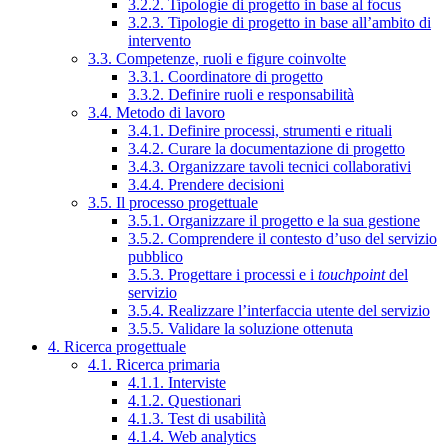
3.2.2. Tipologie di progetto in base al focus
3.2.3. Tipologie di progetto in base all’ambito di
intervento
3.3. Competenze, ruoli e figure coinvolte
3.3.1. Coordinatore di progetto
3.3.2. Definire ruoli e responsabilità
3.4. Metodo di lavoro
3.4.1. Definire processi, strumenti e rituali
3.4.2. Curare la documentazione di progetto
3.4.3. Organizzare tavoli tecnici collaborativi
3.4.4. Prendere decisioni
3.5. Il processo progettuale
3.5.1. Organizzare il progetto e la sua gestione
3.5.2. Comprendere il contesto d’uso del servizio
pubblico
3.5.3. Progettare i processi e i
touchpoint
del
servizio
3.5.4. Realizzare l’interfaccia utente del servizio
3.5.5. Validare la soluzione ottenuta
4. Ricerca progettuale
4.1. Ricerca primaria
4.1.1. Interviste
4.1.2. Questionari
4.1.3. Test di usabilità
4.1.4. Web analytics