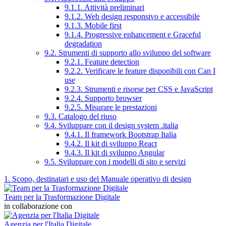
9.1.1. Attività preliminari
9.1.2. Web design responsivo e accessibile
9.1.3. Mobile first
9.1.4. Progressive enhancement e Graceful
degradation
9.2. Strumenti di supporto allo sviluppo del software
9.2.1. Feature detection
9.2.2. Verificare le feature disponibili con Can I
use
9.2.3. Strumenti e risorse per CSS e JavaScript
9.2.4. Supporto browser
9.2.5. Misurare le prestazioni
9.3. Catalogo del riuso
9.4. Sviluppare con il design system .italia
9.4.1. Il framework Bootstrap Italia
9.4.2. Il kit di sviluppo React
9.4.3. Il kit di sviluppo Angular
9.5. Sviluppare con i modelli di sito e servizi
1. Scopo, destinatari e uso del Manuale operativo di design
Team per la Trasformazione Digitale
in collaborazione con
Agenzia per l'Italia Digitale