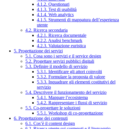
4.1.2. Questionari
4.1.3. Test di usabilità
4.1.4. Web analytics
4.1.5. Strumenti di mappatura dell’esperienza
utente
4.2. Ricerca secondaria
4.2.1. Ricerca documentale
4.2.2. Analisi benchmark
4.2.3. Valutazione euristica
5. Progettazione dei servizi
5.1. Cosa sono i servizi e il service design
5.2. Progettare servizi pubblici digitali
5.3. Definire il modello di servizio
5.3.1. Identificare gli attori coinvolti
5.3.2. Formulare la proposta di valore
5.3.3. Inquadrare gli elementi costitutivi del
servizio
5.4. Descrivere il funzionamento del servizio
5.4.1. Mappare l’ecosistema
5.4.2. Rappresentare i flussi di servizio
5.5. Co-progettare le soluzioni
5.5.1. Workshop di co-progettazione
6. Progettazione dei contenuti
6.1. Cos’è il content design
6.2. Ricerca utente sui contenuti e il linguaggio