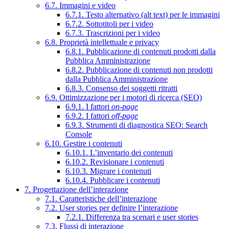
6.7. Immagini e video
6.7.1. Testo alternativo (alt text) per le immagini
6.7.2. Sottotitoli per i video
6.7.3. Trascrizioni per i video
6.8. Proprietà intellettuale e privacy
6.8.1. Pubblicazione di contenuti prodotti dalla
Pubblica Amministrazione
6.8.2. Pubblicazione di contenuti non prodotti
dalla Pubblica Amministrazione
6.8.3. Consenso dei soggetti ritratti
6.9. Ottimizzazione per i motori di ricerca (SEO)
6.9.1. I fattori
on-page
6.9.2. I fattori
off-page
6.9.3. Strumenti di diagnostica SEO: Search
Console
6.10. Gestire i contenuti
6.10.1. L’inventario dei contenuti
6.10.2. Revisionare i contenuti
6.10.3. Migrare i contenuti
6.10.4. Pubblicare i contenuti
7. Progettazione dell’interazione
7.1. Caratteristiche dell’interazione
7.2. User stories per definire l’interazione
7.2.1. Differenza tra scenari e user stories
7.3. Flussi di interazione