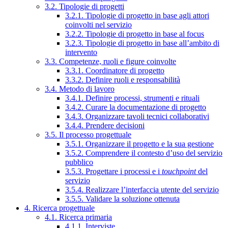
3.2. Tipologie di progetti
3.2.1. Tipologie di progetto in base agli attori
coinvolti nel servizio
3.2.2. Tipologie di progetto in base al focus
3.2.3. Tipologie di progetto in base all’ambito di
intervento
3.3. Competenze, ruoli e figure coinvolte
3.3.1. Coordinatore di progetto
3.3.2. Definire ruoli e responsabilità
3.4. Metodo di lavoro
3.4.1. Definire processi, strumenti e rituali
3.4.2. Curare la documentazione di progetto
3.4.3. Organizzare tavoli tecnici collaborativi
3.4.4. Prendere decisioni
3.5. Il processo progettuale
3.5.1. Organizzare il progetto e la sua gestione
3.5.2. Comprendere il contesto d’uso del servizio
pubblico
3.5.3. Progettare i processi e i
touchpoint
del
servizio
3.5.4. Realizzare l’interfaccia utente del servizio
3.5.5. Validare la soluzione ottenuta
4. Ricerca progettuale
4.1. Ricerca primaria
4.1.1. Interviste