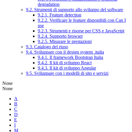
degradation
9.2. Strumenti di supporto allo sviluppo del software
9.2.1. Feature detection
9.2.2. Verificare le feature disponibili con Can I
use
9.2.3. Strumenti e risorse per CSS e JavaScript
9.2.4. Supporto browser
9.2.5. Misurare le prestazioni
9.3. Catalogo del riuso
9.4. Sviluppare con il design system .italia
9.4.1. Il framework Bootstrap Italia
9.4.2. Il kit di sviluppo React
9.4.3. Il kit di sviluppo Angular
9.5. Sviluppare con i modelli di sito e servizi
None
None
A
B
C
D
E
I
M