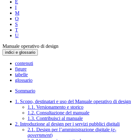
E
I
M
O
S
T
U
Manuale operativo di design
indici e glossario
contenuti
figure
tabelle
glossario
Sommario
1. Scopo, destinatari e uso del Manuale operativo di design
1.1. Versionamento e storico
1.2. Consultazione del manuale
1.3. Contribuisci al manuale
2. Introduzione al design per i servizi pubblici digitali
2.1. Design per l’amministrazione digitale (
e-
government
)