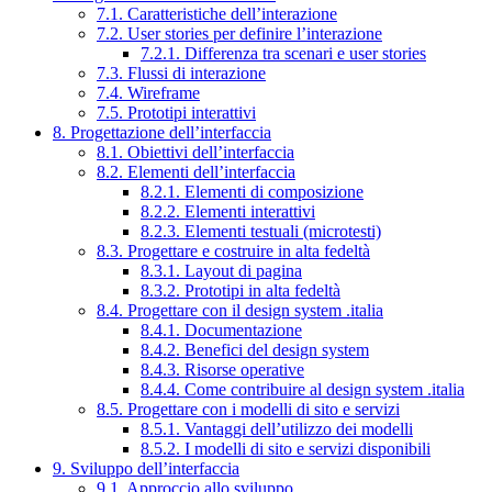
7.1. Caratteristiche dell’interazione
7.2. User stories per definire l’interazione
7.2.1. Differenza tra scenari e user stories
7.3. Flussi di interazione
7.4. Wireframe
7.5. Prototipi interattivi
8. Progettazione dell’interfaccia
8.1. Obiettivi dell’interfaccia
8.2. Elementi dell’interfaccia
8.2.1. Elementi di composizione
8.2.2. Elementi interattivi
8.2.3. Elementi testuali (microtesti)
8.3. Progettare e costruire in alta fedeltà
8.3.1. Layout di pagina
8.3.2. Prototipi in alta fedeltà
8.4. Progettare con il design system .italia
8.4.1. Documentazione
8.4.2. Benefici del design system
8.4.3. Risorse operative
8.4.4. Come contribuire al design system .italia
8.5. Progettare con i modelli di sito e servizi
8.5.1. Vantaggi dell’utilizzo dei modelli
8.5.2. I modelli di sito e servizi disponibili
9. Sviluppo dell’interfaccia
9.1. Approccio allo sviluppo