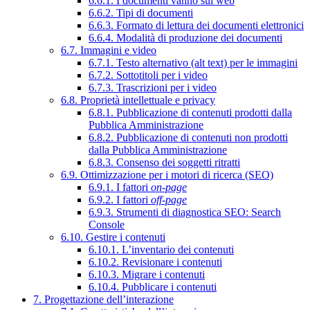
6.6.1. I documenti vanno sul web
6.6.2. Tipi di documenti
6.6.3. Formato di lettura dei documenti elettronici
6.6.4. Modalità di produzione dei documenti
6.7. Immagini e video
6.7.1. Testo alternativo (alt text) per le immagini
6.7.2. Sottotitoli per i video
6.7.3. Trascrizioni per i video
6.8. Proprietà intellettuale e privacy
6.8.1. Pubblicazione di contenuti prodotti dalla
Pubblica Amministrazione
6.8.2. Pubblicazione di contenuti non prodotti
dalla Pubblica Amministrazione
6.8.3. Consenso dei soggetti ritratti
6.9. Ottimizzazione per i motori di ricerca (SEO)
6.9.1. I fattori
on-page
6.9.2. I fattori
off-page
6.9.3. Strumenti di diagnostica SEO: Search
Console
6.10. Gestire i contenuti
6.10.1. L’inventario dei contenuti
6.10.2. Revisionare i contenuti
6.10.3. Migrare i contenuti
6.10.4. Pubblicare i contenuti
7. Progettazione dell’interazione