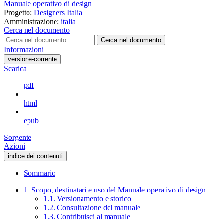
Manuale operativo di design
Progetto:
Designers Italia
Amministrazione:
italia
Cerca nel documento
Cerca nel documento
Informazioni
versione-corrente
Scarica
pdf
html
epub
Sorgente
Azioni
indice dei contenuti
Sommario
1. Scopo, destinatari e uso del Manuale operativo di design
1.1. Versionamento e storico
1.2. Consultazione del manuale
1.3. Contribuisci al manuale