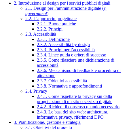
2. Introduzione al design per i servizi pubblici digitali
2.1. Design per l’amministrazione digitale (
e-
government
)
2.2. L’approccio progettuale
2.2.1. Buone pratiche
2.2.2. Principi
2.3. Accessibilità
2.3.1. Definizione
2.3.2. Accessibilità by design
2.3.3. Principi per l’accessibilità
2.3.4. Linee guida e criteri di successo
2.3.5. Come rilasciare una dichiarazione di
accessibilità
2.3.6. Meccanismo di feedback e procedura di
attuazione
2.3.7. Obiettivi accessibilità
2.3.8. Normativa e approfondimenti
2.4. Privacy
2.4.1. Come rispettare la privacy sin dalla
progettazione di un sito o servizio digitale
2.4.2. Richiedi il consenso quando necessario
2.4.3. Le basi del sito web: architettura,
informativa privacy, riferimenti DPO
3. Pianificazione, gestione e strategia
3.1. Obiettivi del progetto