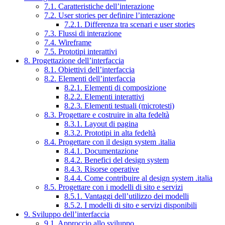
7.1. Caratteristiche dell’interazione
7.2. User stories per definire l’interazione
7.2.1. Differenza tra scenari e user stories
7.3. Flussi di interazione
7.4. Wireframe
7.5. Prototipi interattivi
8. Progettazione dell’interfaccia
8.1. Obiettivi dell’interfaccia
8.2. Elementi dell’interfaccia
8.2.1. Elementi di composizione
8.2.2. Elementi interattivi
8.2.3. Elementi testuali (microtesti)
8.3. Progettare e costruire in alta fedeltà
8.3.1. Layout di pagina
8.3.2. Prototipi in alta fedeltà
8.4. Progettare con il design system .italia
8.4.1. Documentazione
8.4.2. Benefici del design system
8.4.3. Risorse operative
8.4.4. Come contribuire al design system .italia
8.5. Progettare con i modelli di sito e servizi
8.5.1. Vantaggi dell’utilizzo dei modelli
8.5.2. I modelli di sito e servizi disponibili
9. Sviluppo dell’interfaccia
9.1. Approccio allo sviluppo