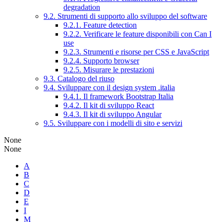
degradation
9.2. Strumenti di supporto allo sviluppo del software
9.2.1. Feature detection
9.2.2. Verificare le feature disponibili con Can I
use
9.2.3. Strumenti e risorse per CSS e JavaScript
9.2.4. Supporto browser
9.2.5. Misurare le prestazioni
9.3. Catalogo del riuso
9.4. Sviluppare con il design system .italia
9.4.1. Il framework Bootstrap Italia
9.4.2. Il kit di sviluppo React
9.4.3. Il kit di sviluppo Angular
9.5. Sviluppare con i modelli di sito e servizi
None
None
A
B
C
D
E
I
M