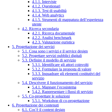
4.1.1. Interviste
4.1.2. Questionari
4.1.3. Test di usabilità
4.1.4. Web analytics
4.1.5. Strumenti di mappatura dell’esperienza
utente
4.2. Ricerca secondaria
4.2.1. Ricerca documentale
4.2.2. Analisi benchmark
4.2.3. Valutazione euristica
5. Progettazione dei servizi
5.1. Cosa sono i servizi e il service design
5.2. Progettare servizi pubblici digitali
5.3. Definire il modello di servizio
5.3.1. Identificare gli attori coinvolti
5.3.2. Formulare la proposta di valore
5.3.3. Inquadrare gli elementi costitutivi del
servizio
5.4. Descrivere il funzionamento del servizio
5.4.1. Mappare l’ecosistema
5.4.2. Rappresentare i flussi di servizio
5.5. Co-progettare le soluzioni
5.5.1. Workshop di co-progettazione
6. Progettazione dei contenuti
6.1. Cos’è il content design