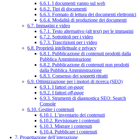
6.6.1. I documenti vanno sul web
6.6.2. Tipi di documenti
6.6.3. Formato di lettura dei documenti elettronici
6.6.4. Modalità di produzione dei documenti
6.7. Immagini e video
6.7.1. Testo alternativo (alt text) per le immagini
6.7.2. Sottotitoli per i video
6.7.3. Trascrizioni per i video
6.8. Proprietà intellettuale e privacy
6.8.1. Pubblicazione di contenuti prodotti dalla
Pubblica Amministrazione
6.8.2. Pubblicazione di contenuti non prodotti
dalla Pubblica Amministrazione
6.8.3. Consenso dei soggetti ritratti
6.9. Ottimizzazione per i motori di ricerca (SEO)
6.9.1. I fattori
on-page
6.9.2. I fattori
off-page
6.9.3. Strumenti di diagnostica SEO: Search
Console
6.10. Gestire i contenuti
6.10.1. L’inventario dei contenuti
6.10.2. Revisionare i contenuti
6.10.3. Migrare i contenuti
6.10.4. Pubblicare i contenuti
7. Progettazione dell’interazione