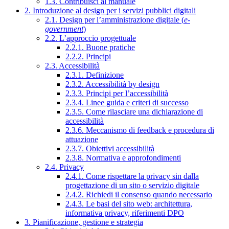
1.3. Contribuisci al manuale
2. Introduzione al design per i servizi pubblici digitali
2.1. Design per l’amministrazione digitale (
e-
government
)
2.2. L’approccio progettuale
2.2.1. Buone pratiche
2.2.2. Principi
2.3. Accessibilità
2.3.1. Definizione
2.3.2. Accessibilità by design
2.3.3. Principi per l’accessibilità
2.3.4. Linee guida e criteri di successo
2.3.5. Come rilasciare una dichiarazione di
accessibilità
2.3.6. Meccanismo di feedback e procedura di
attuazione
2.3.7. Obiettivi accessibilità
2.3.8. Normativa e approfondimenti
2.4. Privacy
2.4.1. Come rispettare la privacy sin dalla
progettazione di un sito o servizio digitale
2.4.2. Richiedi il consenso quando necessario
2.4.3. Le basi del sito web: architettura,
informativa privacy, riferimenti DPO
3. Pianificazione, gestione e strategia