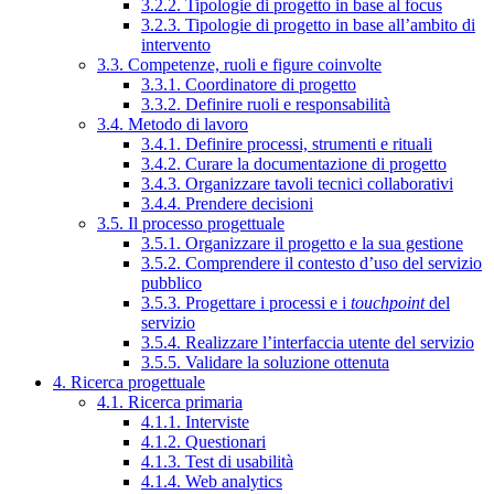
3.2.2. Tipologie di progetto in base al focus
3.2.3. Tipologie di progetto in base all’ambito di
intervento
3.3. Competenze, ruoli e figure coinvolte
3.3.1. Coordinatore di progetto
3.3.2. Definire ruoli e responsabilità
3.4. Metodo di lavoro
3.4.1. Definire processi, strumenti e rituali
3.4.2. Curare la documentazione di progetto
3.4.3. Organizzare tavoli tecnici collaborativi
3.4.4. Prendere decisioni
3.5. Il processo progettuale
3.5.1. Organizzare il progetto e la sua gestione
3.5.2. Comprendere il contesto d’uso del servizio
pubblico
3.5.3. Progettare i processi e i
touchpoint
del
servizio
3.5.4. Realizzare l’interfaccia utente del servizio
3.5.5. Validare la soluzione ottenuta
4. Ricerca progettuale
4.1. Ricerca primaria
4.1.1. Interviste
4.1.2. Questionari
4.1.3. Test di usabilità
4.1.4. Web analytics