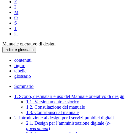
E
I
M
O
S
T
U
Manuale operativo di design
indici e glossario
contenuti
figure
tabelle
glossario
Sommario
1. Scopo, destinatari e uso del Manuale operativo di design
1.1. Versionamento e storico
1.2. Consultazione del manuale
1.3. Contribuisci al manuale
2. Introduzione al design per i servizi pubblici digitali
2.1. Design per l’amministrazione digitale (
e-
government
)