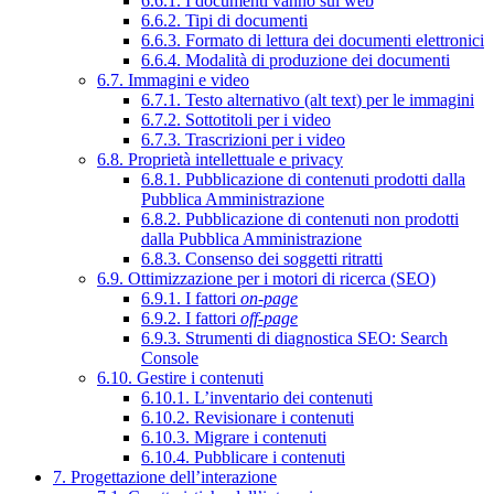
6.6.1. I documenti vanno sul web
6.6.2. Tipi di documenti
6.6.3. Formato di lettura dei documenti elettronici
6.6.4. Modalità di produzione dei documenti
6.7. Immagini e video
6.7.1. Testo alternativo (alt text) per le immagini
6.7.2. Sottotitoli per i video
6.7.3. Trascrizioni per i video
6.8. Proprietà intellettuale e privacy
6.8.1. Pubblicazione di contenuti prodotti dalla
Pubblica Amministrazione
6.8.2. Pubblicazione di contenuti non prodotti
dalla Pubblica Amministrazione
6.8.3. Consenso dei soggetti ritratti
6.9. Ottimizzazione per i motori di ricerca (SEO)
6.9.1. I fattori
on-page
6.9.2. I fattori
off-page
6.9.3. Strumenti di diagnostica SEO: Search
Console
6.10. Gestire i contenuti
6.10.1. L’inventario dei contenuti
6.10.2. Revisionare i contenuti
6.10.3. Migrare i contenuti
6.10.4. Pubblicare i contenuti
7. Progettazione dell’interazione