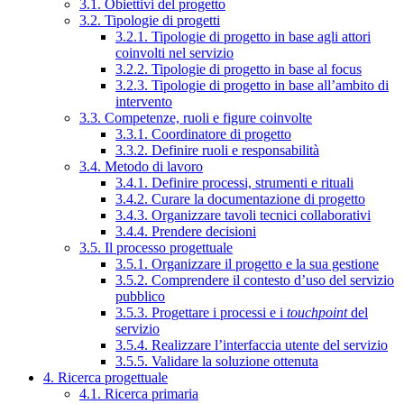
3.1. Obiettivi del progetto
3.2. Tipologie di progetti
3.2.1. Tipologie di progetto in base agli attori
coinvolti nel servizio
3.2.2. Tipologie di progetto in base al focus
3.2.3. Tipologie di progetto in base all’ambito di
intervento
3.3. Competenze, ruoli e figure coinvolte
3.3.1. Coordinatore di progetto
3.3.2. Definire ruoli e responsabilità
3.4. Metodo di lavoro
3.4.1. Definire processi, strumenti e rituali
3.4.2. Curare la documentazione di progetto
3.4.3. Organizzare tavoli tecnici collaborativi
3.4.4. Prendere decisioni
3.5. Il processo progettuale
3.5.1. Organizzare il progetto e la sua gestione
3.5.2. Comprendere il contesto d’uso del servizio
pubblico
3.5.3. Progettare i processi e i
touchpoint
del
servizio
3.5.4. Realizzare l’interfaccia utente del servizio
3.5.5. Validare la soluzione ottenuta
4. Ricerca progettuale
4.1. Ricerca primaria