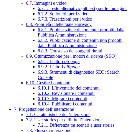
6.7. Immagini e video
6.7.1. Testo alternativo (alt text) per le immagini
6.7.2. Sottotitoli per i video
6.7.3. Trascrizioni per i video
6.8. Proprietà intellettuale e privacy
6.8.1. Pubblicazione di contenuti prodotti dalla
Pubblica Amministrazione
6.8.2. Pubblicazione di contenuti non prodotti
dalla Pubblica Amministrazione
6.8.3. Consenso dei soggetti ritratti
6.9. Ottimizzazione per i motori di ricerca (SEO)
6.9.1. I fattori
on-page
6.9.2. I fattori
off-page
6.9.3. Strumenti di diagnostica SEO: Search
Console
6.10. Gestire i contenuti
6.10.1. L’inventario dei contenuti
6.10.2. Revisionare i contenuti
6.10.3. Migrare i contenuti
6.10.4. Pubblicare i contenuti
7. Progettazione dell’interazione
7.1. Caratteristiche dell’interazione
7.2. User stories per definire l’interazione
7.2.1. Differenza tra scenari e user stories
7.3. Flussi di interazione