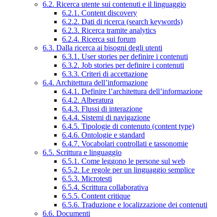
6.2. Ricerca utente sui contenuti e il linguaggio
6.2.1. Content discovery
6.2.2. Dati di ricerca (search keywords)
6.2.3. Ricerca tramite analytics
6.2.4. Ricerca sui forum
6.3. Dalla ricerca ai bisogni degli utenti
6.3.1. User stories per definire i contenuti
6.3.2. Job stories per definire i contenuti
6.3.3. Criteri di accettazione
6.4. Architettura dell’informazione
6.4.1. Definire l’architettura dell’informazione
6.4.2. Alberatura
6.4.3. Flussi di interazione
6.4.4. Sistemi di navigazione
6.4.5. Tipologie di contenuto (content type)
6.4.6. Ontologie e standard
6.4.7. Vocabolari controllati e tassonomie
6.5. Scrittura e linguaggio
6.5.1. Come leggono le persone sul web
6.5.2. Le regole per un linguaggio semplice
6.5.3. Microtesti
6.5.4. Scrittura collaborativa
6.5.5. Content critique
6.5.6. Traduzione e localizzazione dei contenuti
6.6. Documenti