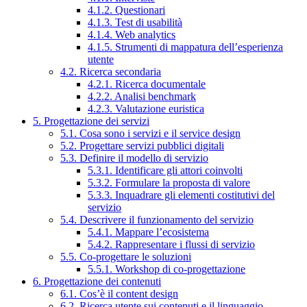
4.1.2. Questionari
4.1.3. Test di usabilità
4.1.4. Web analytics
4.1.5. Strumenti di mappatura dell’esperienza
utente
4.2. Ricerca secondaria
4.2.1. Ricerca documentale
4.2.2. Analisi benchmark
4.2.3. Valutazione euristica
5. Progettazione dei servizi
5.1. Cosa sono i servizi e il service design
5.2. Progettare servizi pubblici digitali
5.3. Definire il modello di servizio
5.3.1. Identificare gli attori coinvolti
5.3.2. Formulare la proposta di valore
5.3.3. Inquadrare gli elementi costitutivi del
servizio
5.4. Descrivere il funzionamento del servizio
5.4.1. Mappare l’ecosistema
5.4.2. Rappresentare i flussi di servizio
5.5. Co-progettare le soluzioni
5.5.1. Workshop di co-progettazione
6. Progettazione dei contenuti
6.1. Cos’è il content design
6.2. Ricerca utente sui contenuti e il linguaggio