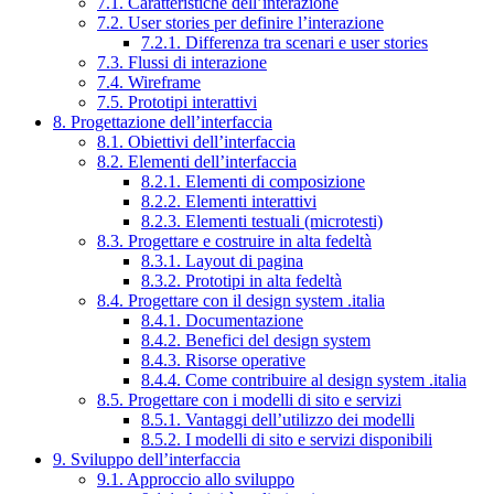
7.1. Caratteristiche dell’interazione
7.2. User stories per definire l’interazione
7.2.1. Differenza tra scenari e user stories
7.3. Flussi di interazione
7.4. Wireframe
7.5. Prototipi interattivi
8. Progettazione dell’interfaccia
8.1. Obiettivi dell’interfaccia
8.2. Elementi dell’interfaccia
8.2.1. Elementi di composizione
8.2.2. Elementi interattivi
8.2.3. Elementi testuali (microtesti)
8.3. Progettare e costruire in alta fedeltà
8.3.1. Layout di pagina
8.3.2. Prototipi in alta fedeltà
8.4. Progettare con il design system .italia
8.4.1. Documentazione
8.4.2. Benefici del design system
8.4.3. Risorse operative
8.4.4. Come contribuire al design system .italia
8.5. Progettare con i modelli di sito e servizi
8.5.1. Vantaggi dell’utilizzo dei modelli
8.5.2. I modelli di sito e servizi disponibili
9. Sviluppo dell’interfaccia
9.1. Approccio allo sviluppo