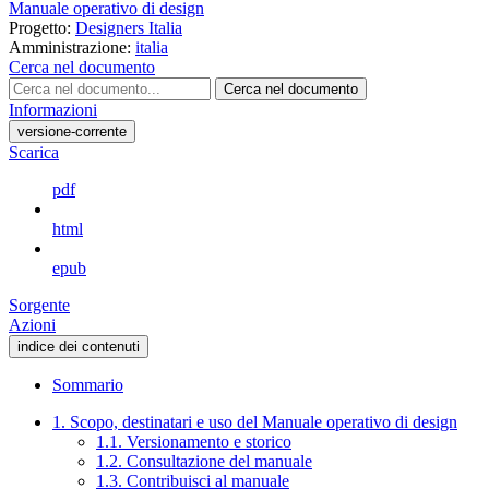
Manuale operativo di design
Progetto:
Designers Italia
Amministrazione:
italia
Cerca nel documento
Cerca nel documento
Informazioni
versione-corrente
Scarica
pdf
html
epub
Sorgente
Azioni
indice dei contenuti
Sommario
1. Scopo, destinatari e uso del Manuale operativo di design
1.1. Versionamento e storico
1.2. Consultazione del manuale
1.3. Contribuisci al manuale