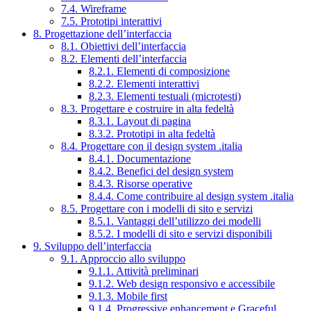
7.4. Wireframe
7.5. Prototipi interattivi
8. Progettazione dell’interfaccia
8.1. Obiettivi dell’interfaccia
8.2. Elementi dell’interfaccia
8.2.1. Elementi di composizione
8.2.2. Elementi interattivi
8.2.3. Elementi testuali (microtesti)
8.3. Progettare e costruire in alta fedeltà
8.3.1. Layout di pagina
8.3.2. Prototipi in alta fedeltà
8.4. Progettare con il design system .italia
8.4.1. Documentazione
8.4.2. Benefici del design system
8.4.3. Risorse operative
8.4.4. Come contribuire al design system .italia
8.5. Progettare con i modelli di sito e servizi
8.5.1. Vantaggi dell’utilizzo dei modelli
8.5.2. I modelli di sito e servizi disponibili
9. Sviluppo dell’interfaccia
9.1. Approccio allo sviluppo
9.1.1. Attività preliminari
9.1.2. Web design responsivo e accessibile
9.1.3. Mobile first
9.1.4. Progressive enhancement e Graceful