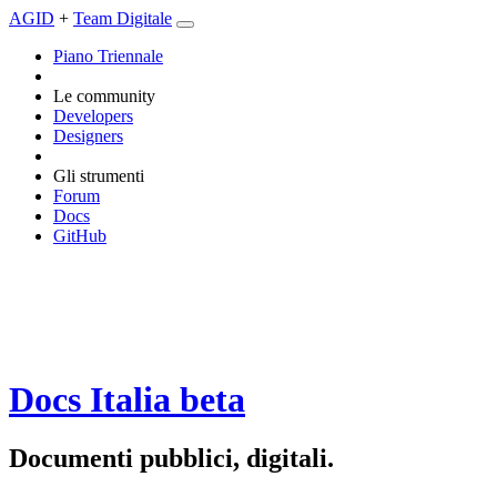
AGID
+
Team Digitale
Piano Triennale
Le community
Developers
Designers
Gli strumenti
Forum
Docs
GitHub
Docs Italia
beta
Documenti pubblici, digitali.