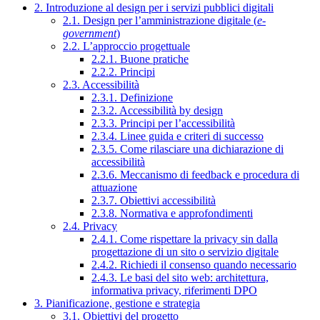
2. Introduzione al design per i servizi pubblici digitali
2.1. Design per l’amministrazione digitale (
e-
government
)
2.2. L’approccio progettuale
2.2.1. Buone pratiche
2.2.2. Principi
2.3. Accessibilità
2.3.1. Definizione
2.3.2. Accessibilità by design
2.3.3. Principi per l’accessibilità
2.3.4. Linee guida e criteri di successo
2.3.5. Come rilasciare una dichiarazione di
accessibilità
2.3.6. Meccanismo di feedback e procedura di
attuazione
2.3.7. Obiettivi accessibilità
2.3.8. Normativa e approfondimenti
2.4. Privacy
2.4.1. Come rispettare la privacy sin dalla
progettazione di un sito o servizio digitale
2.4.2. Richiedi il consenso quando necessario
2.4.3. Le basi del sito web: architettura,
informativa privacy, riferimenti DPO
3. Pianificazione, gestione e strategia
3.1. Obiettivi del progetto