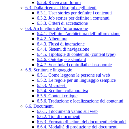
6.2.4. Ricerca sui forum
6.3. Dalla ricerca ai bisogni degli utenti
6.3.1. User stories per definire i contenuti
6.3.2. Job stories per definire i contenuti
6.3.3. Criteri di accettazione
6.4. Architettura dell’informazione
6.4.1. Definire l’architettura dell’informazione
6.4.2. Alberatura
6.4.3. Flussi di interazione
6.4.4. Sistemi di navigazione
6.4.5. Tipologie di contenuto (content type)
6.4.6. Ontologie e standard
6.4.7. Vocabolari controllati e tassonomie
6.5. Scrittura e linguaggio
6.5.1. Come leggono le persone sul web
6.5.2. Le regole per un linguaggio semplice
6.5.3. Microtesti
6.5.4. Scrittura collaborativa
6.5.5. Content critique
6.5.6. Traduzione e localizzazione dei contenuti
6.6. Documenti
6.6.1. I documenti vanno sul web
6.6.2. Tipi di documenti
6.6.3. Formato di lettura dei documenti elettronici
6.6.4. Modalità di produzione dei documenti