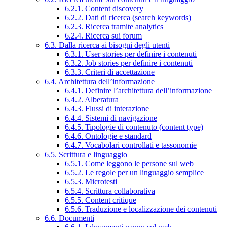
6.2.1. Content discovery
6.2.2. Dati di ricerca (search keywords)
6.2.3. Ricerca tramite analytics
6.2.4. Ricerca sui forum
6.3. Dalla ricerca ai bisogni degli utenti
6.3.1. User stories per definire i contenuti
6.3.2. Job stories per definire i contenuti
6.3.3. Criteri di accettazione
6.4. Architettura dell’informazione
6.4.1. Definire l’architettura dell’informazione
6.4.2. Alberatura
6.4.3. Flussi di interazione
6.4.4. Sistemi di navigazione
6.4.5. Tipologie di contenuto (content type)
6.4.6. Ontologie e standard
6.4.7. Vocabolari controllati e tassonomie
6.5. Scrittura e linguaggio
6.5.1. Come leggono le persone sul web
6.5.2. Le regole per un linguaggio semplice
6.5.3. Microtesti
6.5.4. Scrittura collaborativa
6.5.5. Content critique
6.5.6. Traduzione e localizzazione dei contenuti
6.6. Documenti