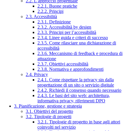
2.2. L’approccio progettuale
2.2.1. Buone pratiche
2.2.2. Principi
2.3. Accessibilità
2.3.1. Definizione
2.3.2. Accessibilità by design
2.3.3. Principi per l’accessibilità
2.3.4. Linee guida e criteri di successo
2.3.5. Come rilasciare una dichiarazione di
accessibilità
2.3.6. Meccanismo di feedback e procedura di
attuazione
2.3.7. Obiettivi accessibilità
2.3.8. Normativa e approfondimenti
2.4. Privacy
2.4.1. Come rispettare la privacy sin dalla
progettazione di un sito o servizio digitale
2.4.2. Richiedi il consenso quando necessario
2.4.3. Le basi del sito web: architettura,
informativa privacy, riferimenti DPO
3. Pianificazione, gestione e strategia
3.1. Obiettivi del progetto
3.2. Tipologie di progetti
3.2.1. Tipologie di progetto in base agli attori
coinvolti nel servizio