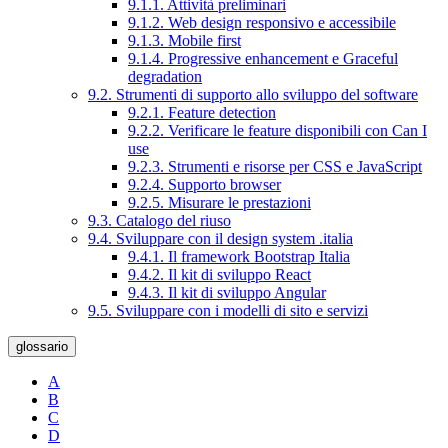
9.1.1. Attività preliminari
9.1.2. Web design responsivo e accessibile
9.1.3. Mobile first
9.1.4. Progressive enhancement e Graceful
degradation
9.2. Strumenti di supporto allo sviluppo del software
9.2.1. Feature detection
9.2.2. Verificare le feature disponibili con Can I
use
9.2.3. Strumenti e risorse per CSS e JavaScript
9.2.4. Supporto browser
9.2.5. Misurare le prestazioni
9.3. Catalogo del riuso
9.4. Sviluppare con il design system .italia
9.4.1. Il framework Bootstrap Italia
9.4.2. Il kit di sviluppo React
9.4.3. Il kit di sviluppo Angular
9.5. Sviluppare con i modelli di sito e servizi
glossario
A
B
C
D