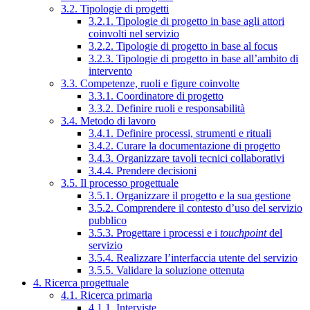
3.2. Tipologie di progetti
3.2.1. Tipologie di progetto in base agli attori
coinvolti nel servizio
3.2.2. Tipologie di progetto in base al focus
3.2.3. Tipologie di progetto in base all’ambito di
intervento
3.3. Competenze, ruoli e figure coinvolte
3.3.1. Coordinatore di progetto
3.3.2. Definire ruoli e responsabilità
3.4. Metodo di lavoro
3.4.1. Definire processi, strumenti e rituali
3.4.2. Curare la documentazione di progetto
3.4.3. Organizzare tavoli tecnici collaborativi
3.4.4. Prendere decisioni
3.5. Il processo progettuale
3.5.1. Organizzare il progetto e la sua gestione
3.5.2. Comprendere il contesto d’uso del servizio
pubblico
3.5.3. Progettare i processi e i
touchpoint
del
servizio
3.5.4. Realizzare l’interfaccia utente del servizio
3.5.5. Validare la soluzione ottenuta
4. Ricerca progettuale
4.1. Ricerca primaria
4.1.1. Interviste