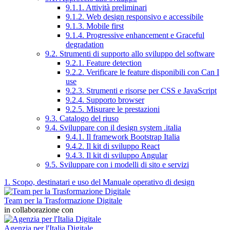
9.1.1. Attività preliminari
9.1.2. Web design responsivo e accessibile
9.1.3. Mobile first
9.1.4. Progressive enhancement e Graceful
degradation
9.2. Strumenti di supporto allo sviluppo del software
9.2.1. Feature detection
9.2.2. Verificare le feature disponibili con Can I
use
9.2.3. Strumenti e risorse per CSS e JavaScript
9.2.4. Supporto browser
9.2.5. Misurare le prestazioni
9.3. Catalogo del riuso
9.4. Sviluppare con il design system .italia
9.4.1. Il framework Bootstrap Italia
9.4.2. Il kit di sviluppo React
9.4.3. Il kit di sviluppo Angular
9.5. Sviluppare con i modelli di sito e servizi
1. Scopo, destinatari e uso del Manuale operativo di design
Team per la Trasformazione Digitale
in collaborazione con
Agenzia per l'Italia Digitale