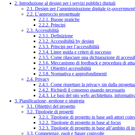
2. Introduzione al design per i servizi pubblici digitali
2.1. Design per l’amministrazione digitale (
e-government
2.2. L’approccio progettuale
2.2.1. Buone pratiche
2.2.2. Principi
2.3. Accessibilità
2.3.1. Definizione
2.3.2. Accessibilità by design
2.3.3. Principi per l’accessibilità
2.3.4. Linee guida e criteri di successo
2.3.5. Come rilasciare una dichiarazione di accessib
2.3.6. Meccanismo di feedback e procedura di attu
2.3.7. Obiettivi accessibilità
2.3.8. Normativa e approfondimenti
2.4. Privacy
2.4.1. Come rispettare la privacy sin dalla progettaz
2.4.2. Richiedi il consenso quando necessario
2.4.3. Le basi del sito web: architettura, informati
3. Pianificazione, gestione e strategia
3.1. Obiettivi del progetto
3.2. Tipologie di progetti
3.2.1. Tipologie di progetto in base agli attori coinv
3.2.2. Tipologie di progetto in base al focus
3.2.3. Tipologie di progetto in base all’ambito di i
3.3. Competenze, ruoli e figure coinvolte