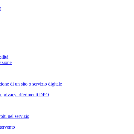
)
ilità
azione
ione di un sito o servizio digitale
va privacy, riferimenti DPO
olti nel servizio
ntervento