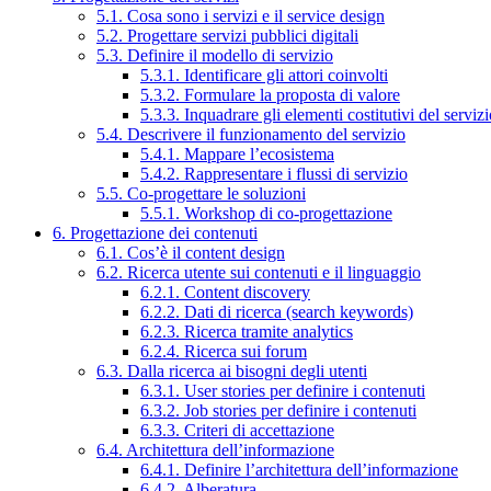
5.1. Cosa sono i servizi e il service design
5.2. Progettare servizi pubblici digitali
5.3. Definire il modello di servizio
5.3.1. Identificare gli attori coinvolti
5.3.2. Formulare la proposta di valore
5.3.3. Inquadrare gli elementi costitutivi del serviz
5.4. Descrivere il funzionamento del servizio
5.4.1. Mappare l’ecosistema
5.4.2. Rappresentare i flussi di servizio
5.5. Co-progettare le soluzioni
5.5.1. Workshop di co-progettazione
6. Progettazione dei contenuti
6.1. Cos’è il content design
6.2. Ricerca utente sui contenuti e il linguaggio
6.2.1. Content discovery
6.2.2. Dati di ricerca (search keywords)
6.2.3. Ricerca tramite analytics
6.2.4. Ricerca sui forum
6.3. Dalla ricerca ai bisogni degli utenti
6.3.1. User stories per definire i contenuti
6.3.2. Job stories per definire i contenuti
6.3.3. Criteri di accettazione
6.4. Architettura dell’informazione
6.4.1. Definire l’architettura dell’informazione
6.4.2. Alberatura