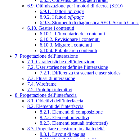
6.8.3. Consenso dei soggetti ritratti
6.9. Ottimizzazione per i motori di ricerca (SEO)
6.9.1. I fattori
on-page
6.9.2. I fattori
off-page
6.9.3. Strumenti di diagnostica SEO: Search Cons
6.10. Gestire i contenuti
6.10.1. L’inventario dei contenuti
6.10.2. Revisionare i contenuti
6.10.3. Migrare i contenuti
6.10.4. Pubblicare i contenuti
7. Progettazione dell’interazione
7.1. Caratteristiche dell’interazione
7.2. User stories per definire l’interazione
7.2.1. Differenza tra scenari e user stories
7.3. Flussi di interazione
7.4. Wireframe
7.5. Prototipi interattivi
8. Progettazione dell’interfaccia
8.1. Obiettivi dell’interfaccia
8.2. Elementi dell’interfaccia
8.2.1. Elementi di composizione
8.2.2. Elementi interattivi
8.2.3. Elementi testuali (microtesti)
8.3. Progettare e costruire in alta fedeltà
8.3.1. Layout di pagina