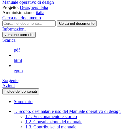
Manuale operativo di design
Progetto:
Designers Italia
Amministrazione:
italia
Cerca nel documento
Cerca nel documento
Informazioni
versione-corrente
Scarica
pdf
html
epub
Sorgente
Azioni
indice dei contenuti
Sommario
1. Scopo, destinatari e uso del Manuale operativo di design
1.1. Versionamento e storico
1.2. Consultazione del manuale
1.3. Contribuisci al manuale