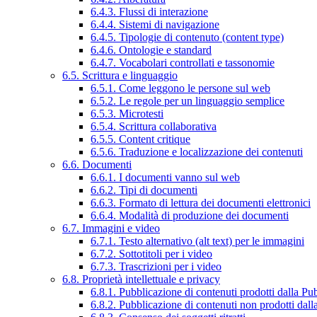
6.4.3. Flussi di interazione
6.4.4. Sistemi di navigazione
6.4.5. Tipologie di contenuto (content type)
6.4.6. Ontologie e standard
6.4.7. Vocabolari controllati e tassonomie
6.5. Scrittura e linguaggio
6.5.1. Come leggono le persone sul web
6.5.2. Le regole per un linguaggio semplice
6.5.3. Microtesti
6.5.4. Scrittura collaborativa
6.5.5. Content critique
6.5.6. Traduzione e localizzazione dei contenuti
6.6. Documenti
6.6.1. I documenti vanno sul web
6.6.2. Tipi di documenti
6.6.3. Formato di lettura dei documenti elettronici
6.6.4. Modalità di produzione dei documenti
6.7. Immagini e video
6.7.1. Testo alternativo (alt text) per le immagini
6.7.2. Sottotitoli per i video
6.7.3. Trascrizioni per i video
6.8. Proprietà intellettuale e privacy
6.8.1. Pubblicazione di contenuti prodotti dalla P
6.8.2. Pubblicazione di contenuti non prodotti dal