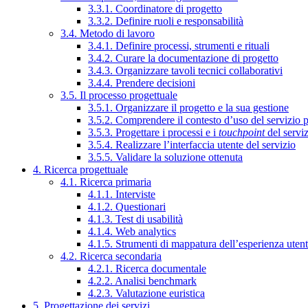
3.3.1. Coordinatore di progetto
3.3.2. Definire ruoli e responsabilità
3.4. Metodo di lavoro
3.4.1. Definire processi, strumenti e rituali
3.4.2. Curare la documentazione di progetto
3.4.3. Organizzare tavoli tecnici collaborativi
3.4.4. Prendere decisioni
3.5. Il processo progettuale
3.5.1. Organizzare il progetto e la sua gestione
3.5.2. Comprendere il contesto d’uso del servizio 
3.5.3. Progettare i processi e i
touchpoint
del servi
3.5.4. Realizzare l’interfaccia utente del servizio
3.5.5. Validare la soluzione ottenuta
4. Ricerca progettuale
4.1. Ricerca primaria
4.1.1. Interviste
4.1.2. Questionari
4.1.3. Test di usabilità
4.1.4. Web analytics
4.1.5. Strumenti di mappatura dell’esperienza uten
4.2. Ricerca secondaria
4.2.1. Ricerca documentale
4.2.2. Analisi benchmark
4.2.3. Valutazione euristica
5. Progettazione dei servizi