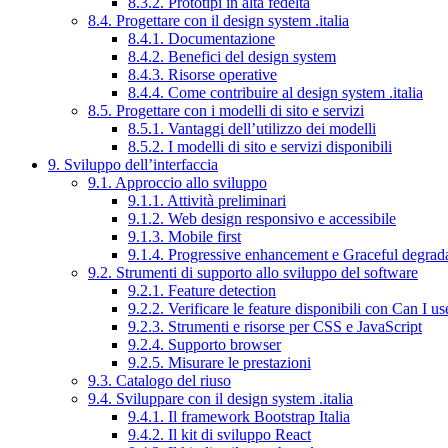
8.3.2. Prototipi in alta fedeltà
8.4. Progettare con il design system .italia
8.4.1. Documentazione
8.4.2. Benefici del design system
8.4.3. Risorse operative
8.4.4. Come contribuire al design system .italia
8.5. Progettare con i modelli di sito e servizi
8.5.1. Vantaggi dell’utilizzo dei modelli
8.5.2. I modelli di sito e servizi disponibili
9. Sviluppo dell’interfaccia
9.1. Approccio allo sviluppo
9.1.1. Attività preliminari
9.1.2. Web design responsivo e accessibile
9.1.3. Mobile first
9.1.4. Progressive enhancement e Graceful degrad
9.2. Strumenti di supporto allo sviluppo del software
9.2.1. Feature detection
9.2.2. Verificare le feature disponibili con Can I us
9.2.3. Strumenti e risorse per CSS e JavaScript
9.2.4. Supporto browser
9.2.5. Misurare le prestazioni
9.3. Catalogo del riuso
9.4. Sviluppare con il design system .italia
9.4.1. Il framework Bootstrap Italia
9.4.2. Il kit di sviluppo React