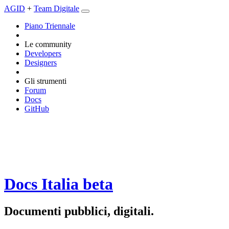
AGID
+
Team Digitale
Piano Triennale
Le community
Developers
Designers
Gli strumenti
Forum
Docs
GitHub
Docs Italia
beta
Documenti pubblici, digitali.