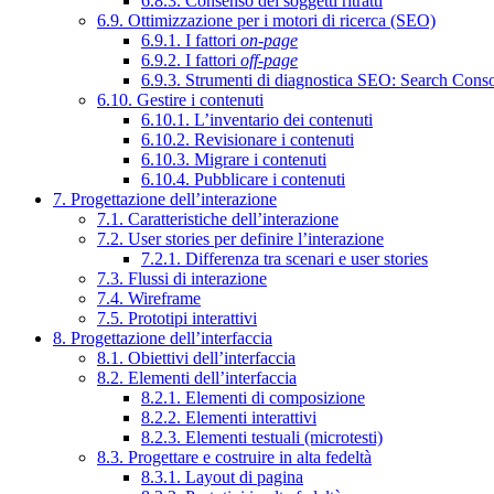
6.8.3. Consenso dei soggetti ritratti
6.9. Ottimizzazione per i motori di ricerca (SEO)
6.9.1. I fattori
on-page
6.9.2. I fattori
off-page
6.9.3. Strumenti di diagnostica SEO: Search Cons
6.10. Gestire i contenuti
6.10.1. L’inventario dei contenuti
6.10.2. Revisionare i contenuti
6.10.3. Migrare i contenuti
6.10.4. Pubblicare i contenuti
7. Progettazione dell’interazione
7.1. Caratteristiche dell’interazione
7.2. User stories per definire l’interazione
7.2.1. Differenza tra scenari e user stories
7.3. Flussi di interazione
7.4. Wireframe
7.5. Prototipi interattivi
8. Progettazione dell’interfaccia
8.1. Obiettivi dell’interfaccia
8.2. Elementi dell’interfaccia
8.2.1. Elementi di composizione
8.2.2. Elementi interattivi
8.2.3. Elementi testuali (microtesti)
8.3. Progettare e costruire in alta fedeltà
8.3.1. Layout di pagina