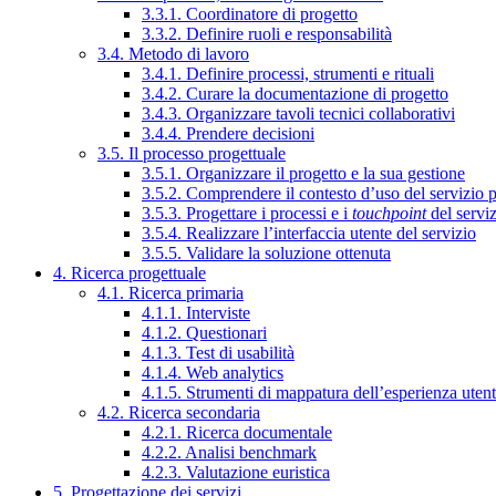
3.3.1. Coordinatore di progetto
3.3.2. Definire ruoli e responsabilità
3.4. Metodo di lavoro
3.4.1. Definire processi, strumenti e rituali
3.4.2. Curare la documentazione di progetto
3.4.3. Organizzare tavoli tecnici collaborativi
3.4.4. Prendere decisioni
3.5. Il processo progettuale
3.5.1. Organizzare il progetto e la sua gestione
3.5.2. Comprendere il contesto d’uso del servizio 
3.5.3. Progettare i processi e i
touchpoint
del servi
3.5.4. Realizzare l’interfaccia utente del servizio
3.5.5. Validare la soluzione ottenuta
4. Ricerca progettuale
4.1. Ricerca primaria
4.1.1. Interviste
4.1.2. Questionari
4.1.3. Test di usabilità
4.1.4. Web analytics
4.1.5. Strumenti di mappatura dell’esperienza uten
4.2. Ricerca secondaria
4.2.1. Ricerca documentale
4.2.2. Analisi benchmark
4.2.3. Valutazione euristica
5. Progettazione dei servizi