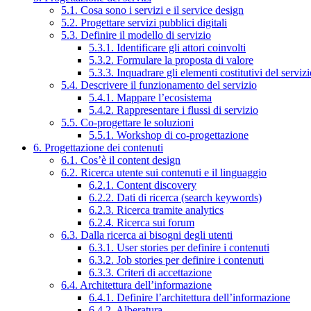
5.1. Cosa sono i servizi e il service design
5.2. Progettare servizi pubblici digitali
5.3. Definire il modello di servizio
5.3.1. Identificare gli attori coinvolti
5.3.2. Formulare la proposta di valore
5.3.3. Inquadrare gli elementi costitutivi del serviz
5.4. Descrivere il funzionamento del servizio
5.4.1. Mappare l’ecosistema
5.4.2. Rappresentare i flussi di servizio
5.5. Co-progettare le soluzioni
5.5.1. Workshop di co-progettazione
6. Progettazione dei contenuti
6.1. Cos’è il content design
6.2. Ricerca utente sui contenuti e il linguaggio
6.2.1. Content discovery
6.2.2. Dati di ricerca (search keywords)
6.2.3. Ricerca tramite analytics
6.2.4. Ricerca sui forum
6.3. Dalla ricerca ai bisogni degli utenti
6.3.1. User stories per definire i contenuti
6.3.2. Job stories per definire i contenuti
6.3.3. Criteri di accettazione
6.4. Architettura dell’informazione
6.4.1. Definire l’architettura dell’informazione
6.4.2. Alberatura