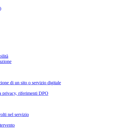
)
ilità
azione
ione di un sito o servizio digitale
va privacy, riferimenti DPO
olti nel servizio
ntervento