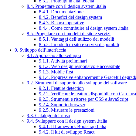
8.3.2. Prototipi in alta fedeltà
8.4. Progettare con il design system .italia
8.4.1. Documentazione
8.4.2. Benefici del design system
8.4.3. Risorse operative
8.4.4. Come contribuire al design system .italia
8.5. Progettare con i modelli di sito e servizi
8.5.1. Vantaggi dell’utilizzo dei modelli
8.5.2. I modelli di sito e servizi disponibili
9. Sviluppo dell’interfaccia
9.1. Approccio allo sviluppo
9.1.1. Attività preliminari
9.1.2. Web design responsivo e accessibile
9.1.3. Mobile first
9.1.4. Progressive enhancement e Graceful degrad
9.2. Strumenti di supporto allo sviluppo del software
9.2.1. Feature detection
9.2.2. Verificare le feature disponibili con Can I us
9.2.3. Strumenti e risorse per CSS e JavaScript
9.2.4. Supporto browser
9.2.5. Misurare le prestazioni
9.3. Catalogo del riuso
9.4. Sviluppare con il design system .italia
9.4.1. Il framework Bootstrap Italia
9.4.2. Il kit di sviluppo React