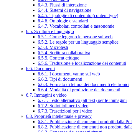
6.4.3. Flussi di interazione
6.4.4. Sistemi di navigazione
6.4.5. Tipologie di contenuto (content type)
6.4.6. Ontologie e standard
6.4.7. Vocabolari controllati e tassonomie
6.5. Scrittura e linguaggio
6.5.1. Come leggono le persone sul web
6.5.2. Le regole per un linguaggio semplice
6.5.3. Microtesti
6.5.4. Scrittura collaborativa
6.5.5. Content critique
6.5.6. Traduzione e localizzazione dei contenuti
6.6. Documenti
6.6.1. I documenti vanno sul web
6.6.2. Tipi di documenti
6.6.3. Formato di lettura dei documenti elettronici
6.6.4. Modalità di produzione dei documenti
6.7. Immagini e video
6.7.1. Testo alternativo (alt text) per le immagini
6.7.2. Sottotitoli per i video
6.7.3. Trascrizioni per i video
6.8. Proprietà intellettuale e privacy
6.8.1. Pubblicazione di contenuti prodotti dalla P
6.8.2. Pubblicazione di contenuti non prodotti dal