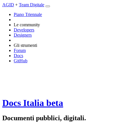
AGID
+
Team Digitale
Piano Triennale
Le community
Developers
Designers
Gli strumenti
Forum
Docs
GitHub
Docs Italia
beta
Documenti pubblici, digitali.