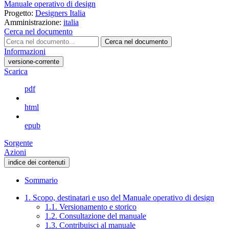
Manuale operativo di design
Progetto:
Designers Italia
Amministrazione:
italia
Cerca nel documento
Cerca nel documento
Informazioni
versione-corrente
Scarica
pdf
html
epub
Sorgente
Azioni
indice dei contenuti
Sommario
1. Scopo, destinatari e uso del Manuale operativo di design
1.1. Versionamento e storico
1.2. Consultazione del manuale
1.3. Contribuisci al manuale