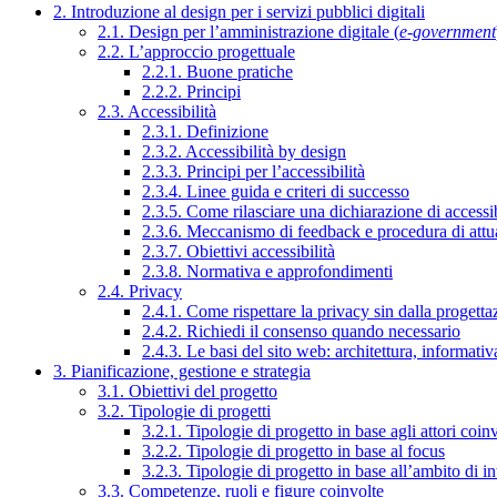
2. Introduzione al design per i servizi pubblici digitali
2.1. Design per l’amministrazione digitale (
e-government
2.2. L’approccio progettuale
2.2.1. Buone pratiche
2.2.2. Principi
2.3. Accessibilità
2.3.1. Definizione
2.3.2. Accessibilità by design
2.3.3. Principi per l’accessibilità
2.3.4. Linee guida e criteri di successo
2.3.5. Come rilasciare una dichiarazione di accessib
2.3.6. Meccanismo di feedback e procedura di attu
2.3.7. Obiettivi accessibilità
2.3.8. Normativa e approfondimenti
2.4. Privacy
2.4.1. Come rispettare la privacy sin dalla progettaz
2.4.2. Richiedi il consenso quando necessario
2.4.3. Le basi del sito web: architettura, informati
3. Pianificazione, gestione e strategia
3.1. Obiettivi del progetto
3.2. Tipologie di progetti
3.2.1. Tipologie di progetto in base agli attori coinv
3.2.2. Tipologie di progetto in base al focus
3.2.3. Tipologie di progetto in base all’ambito di i
3.3. Competenze, ruoli e figure coinvolte